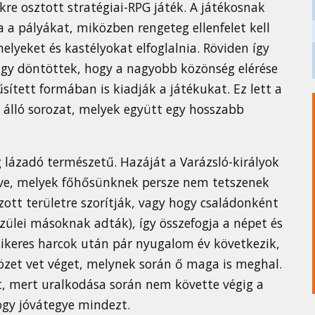
re osztott stratégiai-RPG játék. A játékosnak
a a pályákat, miközben rengeteg ellenfelet kell
lyeket és kastélyokat elfoglalnia. Röviden így
 úgy döntöttek, hogy a nagyobb közönség elérése
sített formában is kiadják a játékukat. Ez lett a
l álló sorozat, melyek együtt egy hosszabb
 lázadó természetű. Hazáját a Varázsló-királyok
tve, melyek főhősünknek persze nem tetszenek
tt területre szorítják, vagy hogy családonként
zülei másoknak adták), így összefogja a népet és
sikeres harcok után pár nyugalom év következik,
et vet véget, melynek során ő maga is meghal.
 mert uralkodása során nem követte végig a
hogy jóvátegye mindezt.