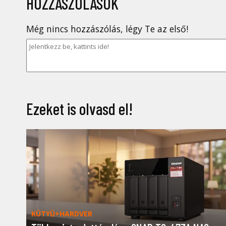
HOZZÁSZÓLÁSOK
Még nincs hozzászólás, légy Te az első!
Ezeket is olvasd el!
KÜTYÜ+HARDVER