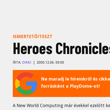
ISMERTETŐ/TESZT
Heroes Chronicle
ÍRTA:
DINO
2000.12.06. 00:00
Ne maradj le híreinkről és cikkei
forrásként a PlayDome-ot!
A New World Computing már évekkel ezelőtt kez