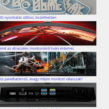
3D-nyomtatás otthon, közérthetően
Amit az ultraszéles monitorokról tudni érdemes
Kis panelhatározó, avagy milyen monitort válasszak?