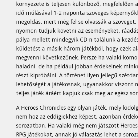
környezete is teljesen különböző, megfelelően 
idő múlásával 1-2 naponta szöveges képernyők
megoldás, mert még fel se olvassák a szöveget, 
nyomon tudjuk követni az eseményeket, ráadásu
pálya mellett mindegyik CD-n találunk a kezdé
küldetést a másik három játékból, hogy ezek a
megvenni következőnek. Persze ha valaki komol
haladni, de ha például jobban érdekelnek minke
részt kipróbálni. A történet ilyen jellegű szét
lehetőségét a játékosnak, ugyanakkor viszont n
teljes játék áráért kapjuk csak meg az egész sor
A Heroes Chronicles egy olyan játék, mely kido
nem hoz az eddigiekhez képest, azonban érdekes
sorozatban. Ha valaki még nem játszott Heroes j
RPG játékokat, annak jó választás lehet a soroza