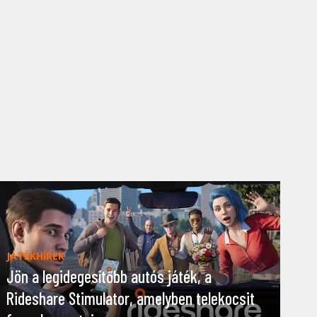
JÁTÉKHÍREK
Jön a legidegesítőbb autós játék, a
Rideshare Stimulator, amelyben telekocsit