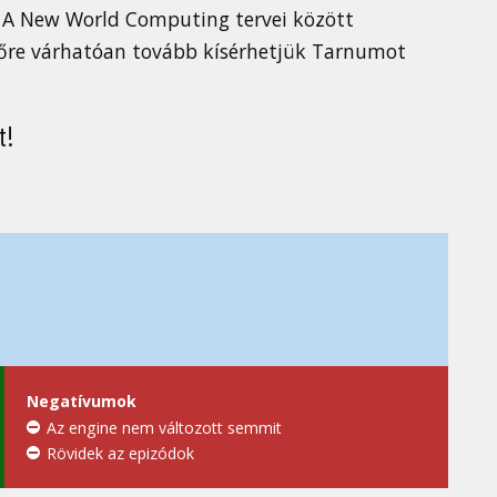
i. A New World Computing tervei között
övőre várhatóan tovább kísérhetjük Tarnumot
t!
Negatívumok
Az engine nem változott semmit
Rövidek az epizódok