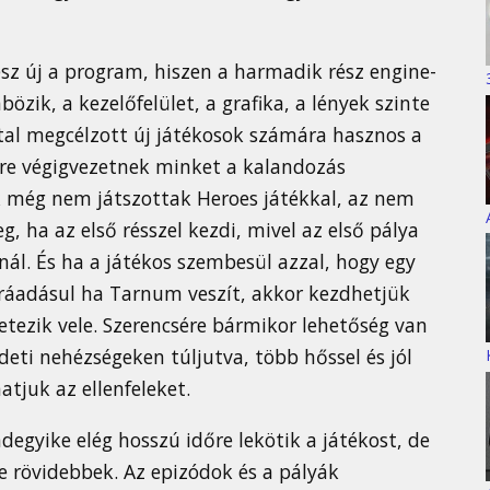
sz új a program, hiszen a harmadik rész engine-
özik, a kezelőfelület, a grafika, a lények szinte
tal megcélzott új játékosok számára hasznos a
sre végigvezetnek minket a kalandozás
ik még nem játszottak Heroes játékkal, az nem
g, ha az első résszel kezdi, mivel az első pálya
snál. És ha a játékos szembesül azzal, hogy egy
(ráadásul ha Tarnum veszít, akkor kezdhetjük
rletezik vele. Szerencsére bármikor lehetőség van
deti nehézségeken túljutva, több hőssel és jól
atjuk az ellenfeleket.
degyike elég hosszú időre lekötik a játékost, de
e rövidebbek. Az epizódok és a pályák