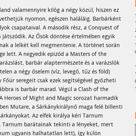
land valamennyire kilóg a négy közül, hiszen ez
vethetjük nyomon, egészen haláláig. Barbárként
lyok csapataival. A második rész, a Conquest of
 játszódik. Az Ősök döntése értelmében egyik
nak a lelkét kell megmentenie. A történet során
ge lett. A negyedik epizód a Masters of the
arázslást, barbár alaptermészete és a varázslók
len a négy őselem (víz, levegő, tűz és föld)
y Főúr seregeit csak ezek segítségével győzheti
ovábbra is barbár marad. Végül a Clash of the
 A Heroes of Might and Magic sorozat harmadik
ben Mutare, a Sárkánykirálynő maga felé billenti
sárkányokat. Az elfek királya kéri Tarnum
a. Tarnum barátainak tekinti a lényeket, mert
num ugyanis halhatatlan lett), így külön