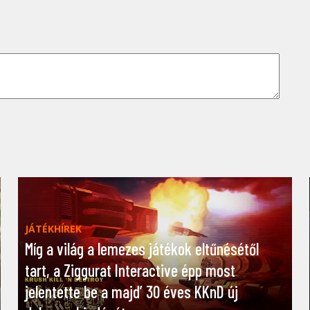
JÁTÉKHÍREK
Míg a világ a lemezes játékok eltűnésétől
tart, a Ziggurat Interactive épp most
jelentette be a majd’ 30 éves KKnD új