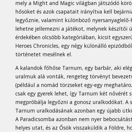
mely a Might and Magic világban játszódó körök
hősöket és azok csapatait irányítva kell bejárni
legyőznie, valamint különböző nyersanyaglelő-he
lehetne jellemezni a játékot, melynek készítői
érdekében olcsóbb kategóriában, kicsit egyszerű
Heroes Chronicles, egy négy különálló epizódbó
történetet mesélnek el.
A kalandok főhőse Tarnum, egy barbár, aki elég
uralmuk alá vonták, rengeteg törvényt beveze
(például a nomád törzseket egy-egy meghatározo
csak egy gyerek lehet, így Tarnum két nővérét s
megpróbálja legyőzni a gonosz uralkodókat. A 
Tarnum uralkodásának azonban egy újabb ütköz
A Paradicsomba azonban nem nyer bebocsátást,
helyes utat, és az Ősök visszaküldik a Földre, 