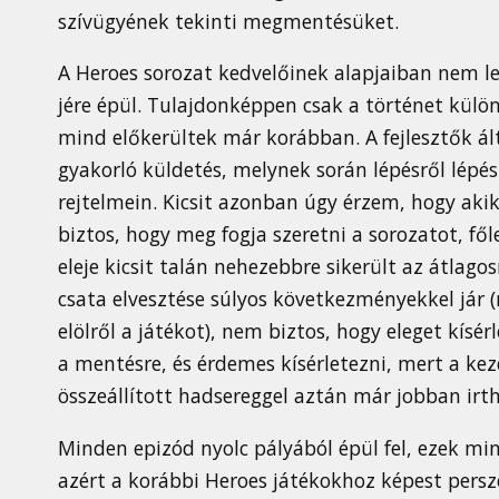
szívügyének tekinti megmentésüket.
A Heroes sorozat kedvelőinek alapjaiban nem le
jére épül. Tulajdonképpen csak a történet különb
mind előkerültek már korábban. A fejlesztők ál
gyakorló küldetés, melynek során lépésről lépé
rejtelmein. Kicsit azonban úgy érzem, hogy ak
biztos, hogy meg fogja szeretni a sorozatot, főle
eleje kicsit talán nehezebbre sikerült az átlago
csata elvesztése súlyos következményekkel jár 
elölről a játékot), nem biztos, hogy eleget kísé
a mentésre, és érdemes kísérletezni, mert a kez
összeállított hadsereggel aztán már jobban irth
Minden epizód nyolc pályából épül fel, ezek min
azért a korábbi Heroes játékokhoz képest persz