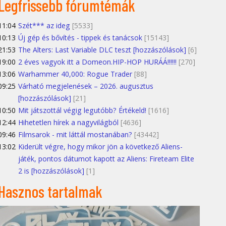
Legfrissebb fórumtémák
11:04
Szét*** az ideg
[5533]
10:13
Új gép és bővítés - tippek és tanácsok
[15143]
21:53
The Alters: Last Variable DLC teszt [hozzászólások]
[6]
19:00
2 éves vagyok itt a Domeon.HIP-HOP HURÁÁ!!!!!!
[270]
13:06
Warhammer 40,000: Rogue Trader
[88]
09:25
Várható megjelenések – 2026. augusztus
[hozzászólások]
[21]
10:50
Mit játszottál végig legutóbb? Értékeld!
[1616]
12:44
Hihetetlen hírek a nagyvilágból
[4636]
09:46
Filmsarok - mit láttál mostanában?
[43442]
13:02
Kiderült végre, hogy mikor jön a következő Aliens-
játék, pontos dátumot kapott az Aliens: Fireteam Elite
2 is [hozzászólások]
[1]
Hasznos tartalmak