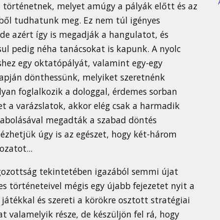
a történetnek, melyet amúgy a pályák előtt és az
ből tudhatunk meg. Ez nem túl igényes
de azért így is megadják a hangulatot, és
l pedig néha tanácsokat is kapunk. A nyolc
shez egy oktatópályát, valamint egy-egy
lapján dönthessünk, melyiket szeretnénk
yan foglalkozik a dologgal, érdemes sorban
t a varázslatok, akkor elég csak a harmadik
darabolásával megadták a szabad döntés
ézhetjük úgy is az egészet, hogy két-három
ozatot...
lgozottság tekintetében igazából semmi újat
 történeteivel mégis egy újabb fejezetet nyit a
átékkal és szereti a körökre osztott stratégiai
t valamelyik része, de készüljön fel rá, hogy