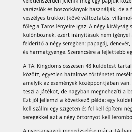
véletlenszerűen jelenik meg egy papjuk köze
varázslók és boszorkányok használják, de a
veszélyes trükköt (kővé változtatás, villámok
főleg a Taros lényeire igaz. A négy királyság
különböznek, ezért irányításuk nem igényel a
felderítő a négy seregben: papagáj, denevér,
és harmatgyenge. Szerencsére a fejlettebb eg
A TA: Kingdoms összesen 48 küldetést tartal
között, egyetlen hatalmas történetet mesélne
amelyik az események középpontjában van.
teszi a játékot, de nagyban megnehezíti a b
Ezt jól jellemzi a következő példa: egy küld
kell szállni egy szigeten és fel kell építeni
seregekkel azt a négy őrtornyot kell lerombo
A nyersanyagok menedzselése már a TA-ban 