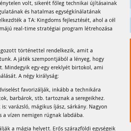
énytelen volt, sikerét főleg technikai újításainak
angulatának és hatalmas egységkínálatának
kezdték a TA: Kingdoms fejlesztését, ahol a cél
émájú real-time stratégiai program létrehozása
gozott történettel rendelkezik, amit a
tunk. A játék szempontjából a lényeg, hogy
. Mindegyik egy-egy ereklyét birtokol, ami
lását. A négy királyság:
dviselést favorizálják, inkább a technikára
ok, barbárok, stb. tartoznak a seregeikhez.
 is: varázsló, mágikus íjász, sárkány. Nagyon
és a vízen nemigen rúgnak labdába.
álják a mágia helyett. Erős szárazföldi egységeik