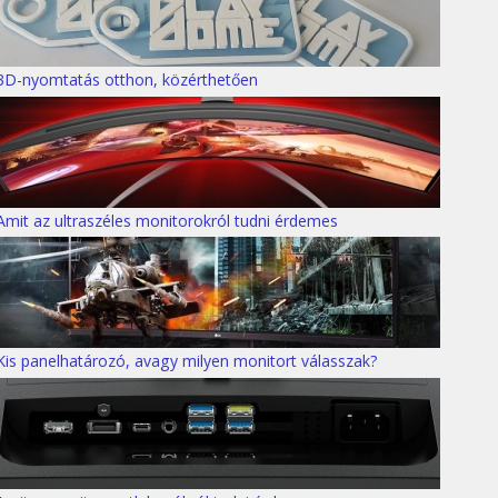
3D-nyomtatás otthon, közérthetően
Amit az ultraszéles monitorokról tudni érdemes
Kis panelhatározó, avagy milyen monitort válasszak?