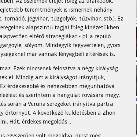
lében. Az őselemek erejét főleg az uralkodók,
 fejlettebb teremtmények is ismernek néhány
, tornádó, jégvihar, tűzgolyók, tűzvihar, stb.). Ez
 seregeinek alapszintű tagjai főleg kinézetükben
lapvetően eltérő stratégiákat - pl. a repülő
 gargoyle, sólyom. Mindegyik fegyvertelen, gyors
ységeknél már vannak lényegbeli eltérések is.
maz. Ezek nincsenek felosztva a négy királyság
k el. Mindig azt a királyságot irányítjuk,
 Ez érdekesebbé és nehezebben megunhatóvá
eleélést és szerintem a hangulat rovására megy.
etés során a Veruna seregeket irányítva partra
 négy őrtornyot. A következő küldetésben a Zhon
lni. Hát, érdekes megoldás...
is egyszerűen volt megoldva, most még