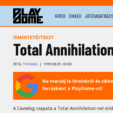
HÍREK
CIKKEK
JÁTÉKADATBÁZI
ISMERTETŐ/TESZT
Total Annihilati
ÍRTA:
THOMAS
1999.08.05. 00:00
Ne maradj le híreinkről és cikkei
forrásként a PlayDome-ot!
A Cavedog csapata a Total Annihilation-nel ör