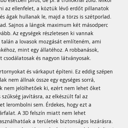
i az ellenfelet, a köztük lévő erdőt pillanatok
 és ágak hullanak le, majd a törzs is szétporlad.
llad. Sajnos a lángok maximum két másodperc
ovább. Az egységek részletesen ki vannak
nt talán a lovasok mozgását említeném, ami
kéhoz, mint egy állatéhoz. A robbanások,
et csodálatosak és nagyon látványosak.
őrtornyokat és várkaput építeni. Ez eddig szépen
lak nem állnak össze egy egységes sorrá,
k nem jelölhetőek ki, ezért nem lehet őket
 szűkség javításra, az elkészült fal az
et lerombolni sem. Érdekes, hogy ezt a
falat. A 3D felszín miatt nem lehet
sználhatóak a területek biztonságos lezárásra.