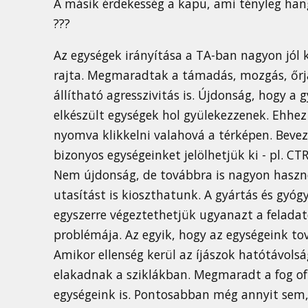
A másik érdekesség a kapu, ami tényleg hang
???
Az egységek irányítása a TA-ban nagyon jól k
rajta. Megmaradtak a támadás, mozgás, őrj
állítható agresszivitás is. Újdonság, hogy a
elkészült egységek hol gyülekezzenek. Ehhez k
nyomva klikkelni valahová a térképen. Beve
bizonyos egységeinket jelölhetjük ki - pl. CTR
Nem újdonság, de továbbra is nagyon haszno
utasítást is kioszthatunk. A gyártás és gyóg
egyszerre végeztethetjük ugyanazt a felada
problémája. Az egyik, hogy az egységeink to
Amikor ellenség kerül az íjászok hatótávolsá
elakadnak a sziklákban. Megmaradt a fog of 
egységeink is. Pontosabban még annyit sem,