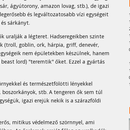
ár, ágyútorony, amazon lovag, stb.), de igazi
k legerősebb és legváltozatosabb vízi egységeit
 és sárkányt.
k uralják a légteret. Hadseregeikben szinte
troll, goblin, ork, hárpia, griff, denevér,
z egységeik nem épületekben készülnek, hanem
 beast lord) "teremtik" őket. Ezzel a gyártás
örnyekkel és természetfölötti lényekkel
 boszorkányok, stb. A tengeren ők sem túl
ységük, igazi erejük nekik is a szárazföldi
erős, mitikus védelmező szörnnyel, ami