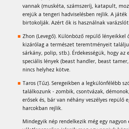
vannak (muskéta, számszeríj, katapult, mozs
erejük a tengeri hadviselésben rejlik. A játé
birtokolják. Azért ők is használnak varázslót
Zhon (Levegő). Különböző repülő lényeikkel ő
kizárólag a természet teremtményeit találjuk (
sárkány, polip, stb.). Érdekességük, hogy a
speciális lények (beast handler, beast tamer,
nincs helyhez kötve.
Taros (Tűz). Seregeikben a legkülönfélébb sz
találkozunk - zombik, csontvázak, démonok,
erősek és, bár van néhány veszélyes repülő eg
harcokban rejlik.
Mindegyik nép rendelkezik még egy nagyon 