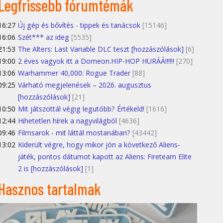
Legfrissebb fórumtémák
16:27
Új gép és bővítés - tippek és tanácsok
[15146]
16:06
Szét*** az ideg
[5535]
21:53
The Alters: Last Variable DLC teszt [hozzászólások]
[6]
19:00
2 éves vagyok itt a Domeon.HIP-HOP HURÁÁ!!!!!!
[270]
13:06
Warhammer 40,000: Rogue Trader
[88]
09:25
Várható megjelenések – 2026. augusztus
[hozzászólások]
[21]
10:50
Mit játszottál végig legutóbb? Értékeld!
[1616]
12:44
Hihetetlen hírek a nagyvilágból
[4636]
09:46
Filmsarok - mit láttál mostanában?
[43442]
13:02
Kiderült végre, hogy mikor jön a következő Aliens-
játék, pontos dátumot kapott az Aliens: Fireteam Elite
2 is [hozzászólások]
[1]
Hasznos tartalmak