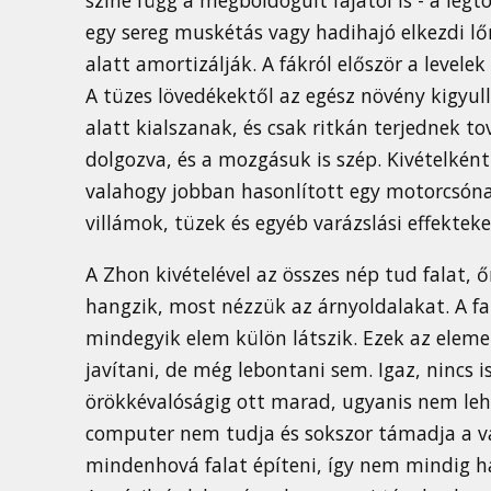
egy sereg muskétás vagy hadihajó elkezdi lőn
alatt amortizálják. A fákról először a levelek
A tüzes lövedékektől az egész növény kigyu
alatt kialszanak, és csak ritkán terjednek t
dolgozva, és a mozgásuk is szép. Kivételké
valahogy jobban hasonlított egy motorcsóna
villámok, tüzek és egyéb varázslási effektek
A Zhon kivételével az összes nép tud falat, 
hangzik, most nézzük az árnyoldalakat. A fa
mindegyik elem külön látszik. Ezek az eleme
javítani, de még lebontani sem. Igaz, nincs is
örökkévalóságig ott marad, ugyanis nem leh
computer nem tudja és sokszor támadja a vár
mindenhová falat építeni, így nem mindig ha