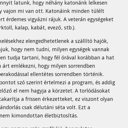
nnyit latunk, hogy néhány katonánk lelkesen
y vajon mi van ott. Katonáink minden túlélt
ért érdemes vigyázni rájuk. A veterán egységeket
rktoll, kalap, kabát, evező, stb.).
tkelésekhez elengedhetetlenek a szállító hajók,
bájuk, hogy nem tudni, milyen egységek vannak
n tudja tartani, hogy fél órával korábban a hat
m árt emlékezni, hogy milyen sorrendben
 berakodással ellentétes sorrendben történik.
 pontot szó szerint értelmezi a program, és addig
előző el nem hagyja a körzetet. A torlódásokat
akarítja a frissen érkezetteket, ez viszont olyan
dorlás csak délutáni séta volt. Ezt a
 nem kimondottan életbiztosítás.