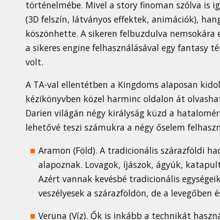
történelmébe. Mivel a story finoman szólva is ig
(3D felszín, látványos effektek, animációk), h
köszönhette. A sikeren felbuzdulva nemsokára el
a sikeres engine felhasználásával egy fantasy t
volt.
A TA-val ellentétben a Kingdoms alaposan kidol
kézikönyvben közel harminc oldalon át olvasha
Darien világán négy királyság küzd a hatalomért
lehetővé teszi számukra a négy őselem felhaszná
Aramon (Föld). A tradicionális szárazföldi ha
alapoznak. Lovagok, íjászok, ágyúk, katapult
Azért vannak kevésbé tradicionális egységeik
veszélyesek a szárazföldön, de a levegőben 
Veruna (Víz). Ők is inkább a technikát haszn