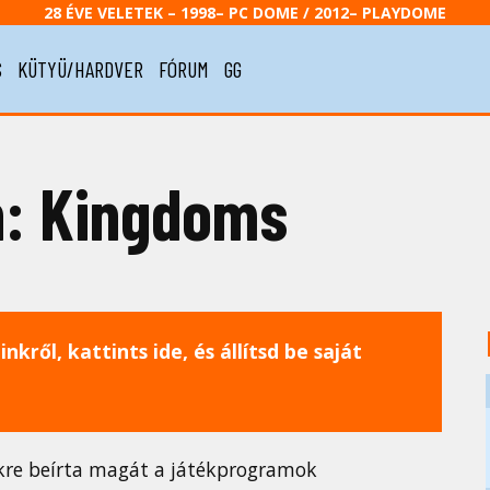
28 ÉVE VELETEK – 1998– PC DOME / 2012– PLAYDOME
S
KÜTYÜ/HARDVER
FÓRUM
GG
on: Kingdoms
nkről, kattints ide, és állítsd be saját
ökre beírta magát a játékprogramok