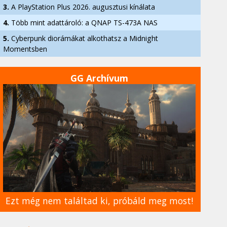
3.
A PlayStation Plus 2026. augusztusi kínálata
4.
Több mint adattároló: a QNAP TS-473A NAS
5.
Cyberpunk diorámákat alkothatsz a Midnight
Momentsben
GG Archívum
Ezt még nem találtad ki, próbáld meg most!