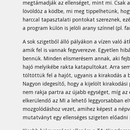
megtámadják az ellenséget, mint mi. Csak a
lövöldöz a ködbe, mi meg tippelhetünk, hog
harccal tapasztalati pontokat szereznek, ez
a program külön is jelöli arany színnel (pl. fa
A sok szigetből álló pályákon a vízen való á
amik fel is vannak fegyverezve. Egyetlen hi
bennük. Minden elismerésem annak, aki fejbe
hajó melyikébe rakta katapultokat. Arra se
töltöttük fel a hajót, ugyanis a kirakodás a
Nagyon idegesítő, hogy a kijelölt kirakodási
nem rakja partra az újabb egységet, míg az 
elkerülendő az MI a lehető leggyorsabban elt
mozgolódáshoz vezet, amihez képest a népván
mutatványt egy ellenséges szigeten előadni