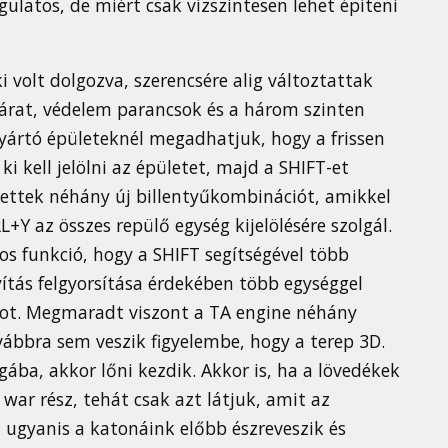
ulatos, de miért csak vízszintesen lehet építeni
i volt dolgozva, szerencsére alig változtattak
árat, védelem parancsok és a három szinten
 gyártó épületeknél megadhatjuk, hogy a frissen
i kell jelölni az épületet, majd a SHIFT-et
zettek néhány új billentyűkombinációt, amikkel
L+Y az összes repülő egység kijelölésére szolgál.
s funkció, hogy a SHIFT segítségével több
yítás felgyorsítása érdekében több egységgel
tot. Megmaradt viszont a TA engine néhány
vábbra sem veszik figyelembe, hogy a terep 3D.
gába, akkor lőni kezdik. Akkor is, ha a lövedékek
war rész, tehát csak azt látjuk, amit az
 ugyanis a katonáink előbb észreveszik és