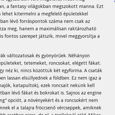
van, a fantasy világokban megszokott manna. Ezt
 lehet kitermelni a megfelelő épületekkel
nkban lévő forráspontok száma nem csak az
zza meg, hanem a maximálisan raktározható
s fontos szerepet játszik, mivel meggyorsítja a
ályák változatosak és gyönyörűek. Néhányon
pületeket, tetemeket, roncsokat, elégett fákat.
y néz ki, nincs közöttük két egyforma. A csaták
en lassan elsüllyednek a földben. Ez nem igaz a
hajók, katapultok), ezek roncsait nekünk kell
tban lévő fákat és bokrokat is. Sajnos az engine
g" opciót, a növényekért és a roncsokért nem
nek el a talajra fröccsenő vércseppek, amiknek
bb esetben piros, de pl. a trolloknál zöld. Mikor