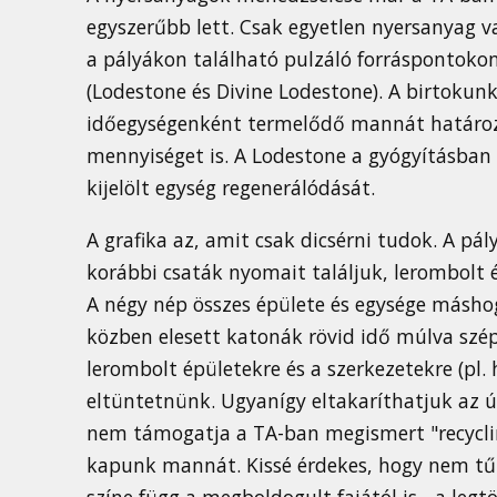
egyszerűbb lett. Csak egyetlen nyersanyag 
a pályákon található pulzáló forráspontokon
(Lodestone és Divine Lodestone). A birtoku
időegységenként termelődő mannát határo
mennyiséget is. A Lodestone a gyógyításban i
kijelölt egység regenerálódását.
A grafika az, amit csak dicsérni tudok. A p
korábbi csaták nyomait találjuk, lerombolt é
A négy nép összes épülete és egysége máshog
közben elesett katonák rövid idő múlva szép
lerombolt épületekre és a szerkezetekre (pl. 
eltüntetnünk. Ugyanígy eltakaríthatjuk az ú
nem támogatja a TA-ban megismert "recyclin
kapunk mannát. Kissé érdekes, hogy nem tűn
színe függ a megboldogult fajától is - a legtö