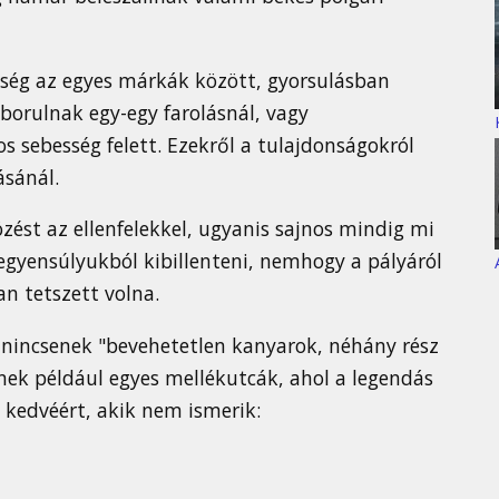
bség az egyes márkák között, gyorsulásban
borulnak egy-egy farolásnál, vagy
s sebesség felett. Ezekről a tulajdonságokról
ásánál.
zést az ellenfelekkel, ugyanis sajnos mindig mi
 egyensúlyukból kibillenteni, nemhogy a pályáról
an tetszett volna.
 nincsenek "bevehetetlen kanyarok, néhány rész
nek például egyes mellékutcák, ahol a legendás
k kedvéért, akik nem ismerik: