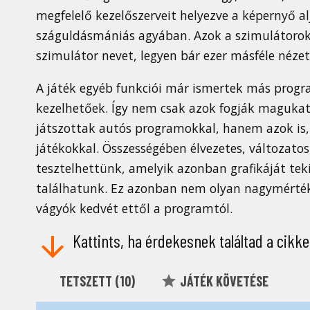
megfelelő kezelőszerveit helyezve a képernyő a
száguldásmániás agyában. Azok a szimulátorok, 
szimulátor nevet, legyen bár ezer másféle néze
A játék egyéb funkciói már ismertek más prog
kezelhetőek. Így nem csak azok fogják magukat
játszottak autós programokkal, hanem azok is,
játékokkal. Összességében élvezetes, változato
tesztelhettünk, amelyik azonban grafikáját tek
találhatunk. Ez azonban nem olyan nagymérték
vágyók kedvét ettől a programtól.
Kattints, ha érdekesnek találtad a cikke
TETSZETT (
10
)
JÁTÉK KÖVETÉSE