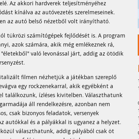
lé. Az akkori hardverek teljesítményéhez
lódást kínálva az autóvezetés szerelmeseinek.
en az autó belső nézetből volt irányítható.
jól tükrözi számítógépek fejlődését is. A program
nnyi, azok számára, akik még emlékeznek rá,
életekből" való levonással járt, addig az ötödik
rsenyzést.
italizált filmen nézhetjük a játékban szereplő
evágva egy rockzenekarral, akik egyébként a
 találkozunk, ízléses kivitelben. Választhatunk
 garmadája áll rendelkezésre, azonban nem
s, csak bizonyos feladatok, versenyek
 autókkal és a pályákkal is ugyanez a helyzet.
közül választhatunk, addig pályából csak öt