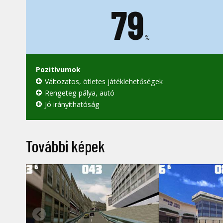
79
%
Pozitívumok
Változatos, ötletes játéklehetőségek
Rengeteg pálya, autó
Jó irányíthatóság
További képek