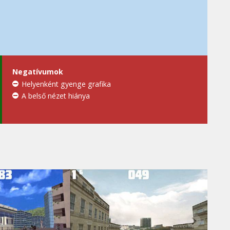
Negatívumok
Helyenként gyenge grafika
A belső nézet hiánya