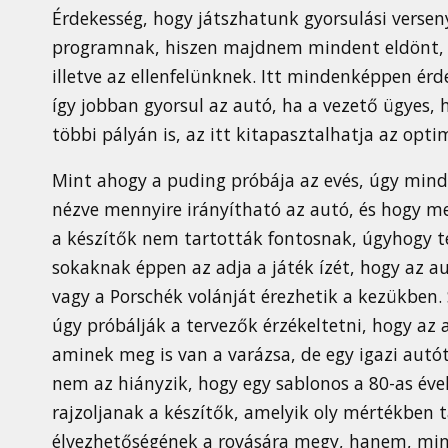
Érdekesség, hogy játszhatunk gyorsulási verseny
programnak, hiszen majdnem mindent eldönt,
illetve az ellenfelünknek. Itt mindenképpen ér
így jobban gyorsul az autó, ha a vezető ügyes, 
többi pályán is, az itt kitapasztalhatja az opti
Mint ahogy a puding próbája az evés, úgy mind
nézve mennyire irányítható az autó, és hogy men
a készítők nem tartották fontosnak, úgyhogy te
sokaknak éppen az adja a játék ízét, hogy az au
vagy a Porschék volánját érezhetik a kezükben.
úgy próbálják a tervezők érzékeltetni, hogy az a
aminek meg is van a varázsa, de egy igazi autót
nem az hiányzik, hogy egy sablonos a 80-as éve
rajzoljanak a készítők, amelyik oly mértékben t
élvezhetőségének a rovására megy, hanem, mint 