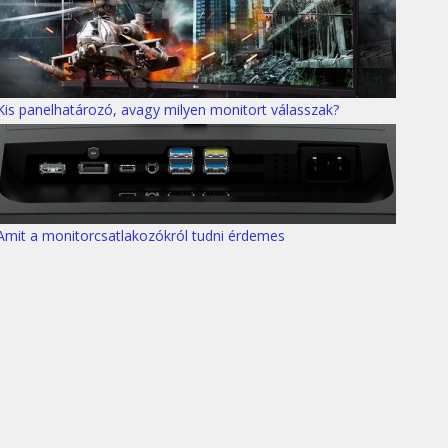
Kis panelhatározó, avagy milyen monitort válasszak?
Amit a monitorcsatlakozókról tudni érdemes