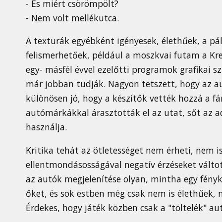
- És miért csörömpölt?
- Nem volt mellékutca.
A texturák egyébként igényesek, élethűek, a p
felismerhetőek, például a moszkvai futam a Kre
egy- másfél évvel ezelőtti programok grafikai s
már jobban tudják. Nagyon tetszett, hogy az a
különösen jó, hogy a készítők vették hozzá a fá
autómárkákkal árasztották el az utat, sőt az a
használja.
Kritika tehát az ötletességet nem érheti, nem is
ellentmondásosságával negatív érzéseket válto
az autók megjelenítése olyan, mintha egy fényk
őket, és sok estben még csak nem is élethűek
Érdekes, hogy játék közben csak a "töltelék" au