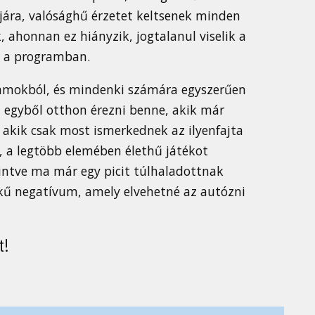
ljára, valósághű érzetet keltsenek minden
ahonnan ez hiányzik, jogtalanul viselik a
t a programban.
ramokból, és mindenki számára egyszerűen
 egyből otthon érezni benne, akik már
 akik csak most ismerkednek az ilyenfajta
s, a legtöbb elemében élethű játékot
intve ma már egy picit túlhaladottnak
ű negatívum, amely elvehetné az autózni
t!