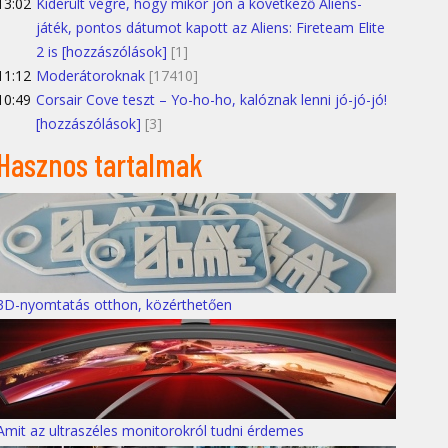
13:02
Kiderült végre, hogy mikor jön a következő Aliens-
játék, pontos dátumot kapott az Aliens: Fireteam Elite
2 is [hozzászólások]
[1]
11:12
Moderátoroknak
[17410]
10:49
Corsair Cove teszt – Yo-ho-ho, kalóznak lenni jó-jó-jó!
[hozzászólások]
[3]
Hasznos tartalmak
3D-nyomtatás otthon, közérthetően
Amit az ultraszéles monitorokról tudni érdemes