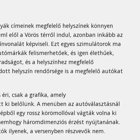
ályák címeinek megfelelő helyszínek könnyen
ml elől a Vörös térről indul, azonban inkább az
zínvonalát képviseli. Ezt egyes szimulátorok ma
utómárkák felismerhetőek, és igen élethűek,
radságot, és a helyszínhez megfelelő
dott helyszín rendőrsége is a megfelelő autókat
 éri, csak a grafika, amely
tt ki belőlünk. A menüben az autóválasztásnál
épből egy rossz körömollóval vágták volna ki
, nemhogy háromdimenziós érzést nyújtanának.
tók ilyenek, a versenyben részvevők nem.