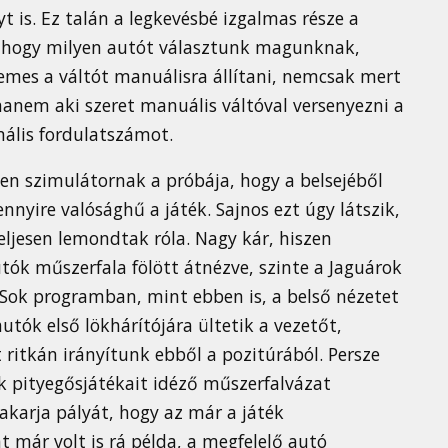
t is. Ez talán a legkevésbé izgalmas része a
 hogy milyen autót választunk magunknak,
demes a váltót manuálisra állítani, nemcsak mert
hanem aki szeret manuális váltóval versenyezni a
mális fordulatszámot.
en szimulátornak a próbája, hogy a belsejéből
nyire valósághű a játék. Sajnos ezt úgy látszik,
ljesen lemondtak róla. Nagy kár, hiszen
tók műszerfala fölött átnézve, szinte a Jaguárok
 Sok programban, mint ebben is, a belső nézetet
utók első lökhárítójára ültetik a vezetőt,
 ritkán irányítunk ebből a pozitúrából. Persze
k pityegősjátékait idéző műszerfalvázat
akarja pályát, hogy az már a játék
már volt is rá példa, a megfelelő autó