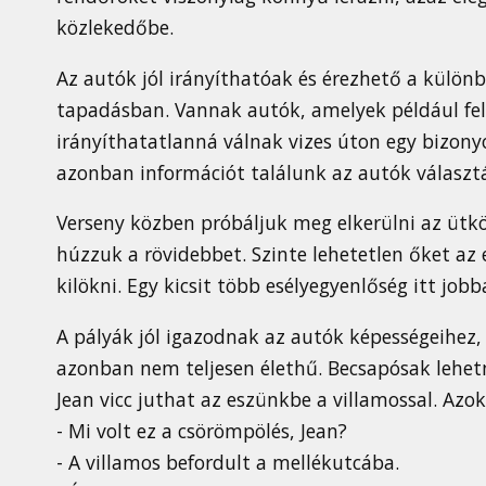
közlekedőbe.
Az autók jól irányíthatóak és érezhető a külön
tapadásban. Vannak autók, amelyek például fel
irányíthatatlanná válnak vizes úton egy bizonyo
azonban információt találunk az autók választ
Verseny közben próbáljuk meg elkerülni az ütkö
húzzuk a rövidebbet. Szinte lehetetlen őket az
kilökni. Egy kicsit több esélyegyenlőség itt jobb
A pályák jól igazodnak az autók képességeihez,
azonban nem teljesen élethű. Becsapósak lehet
Jean vicc juthat az eszünkbe a villamossal. Azo
- Mi volt ez a csörömpölés, Jean?
- A villamos befordult a mellékutcába.