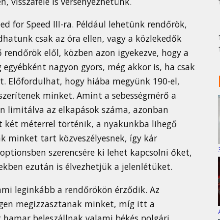
n, visszafelé is versenyezhetünk.
d for Speed III-ra. Például lehetünk rendőrök,
dhatunk csak az óra ellen, vagy a közlekedők
rendőrök elől, közben azon igyekezve, hogy a
g egyébként nagyon gyors, még akkor is, ha csak
. Előfordulhat, hogy hiába megyünk 190-el,
szerítenek minket. Amint a sebességmérő a
an limitálva az elkapások száma, azonban
t két méterrel történik, a nyakunkba lihegő
ak minket tart közveszélyesnek, így kár
optionsben szerencsére ki lehet kapcsolni őket,
ben ezután is élvezhetjük a jelenlétüket.
 ami leginkább a rendőrökön érződik. Az
igen megizzasztanak minket, míg itt a
g hamar beleszállnak valami békés polgári