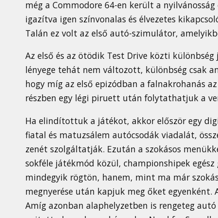
még a Commodore 64-en került a nyilvánosság e
igazítva igen színvonalas és élvezetes kikapcso
Talán ez volt az első autó-szimulátor, amelyikb
Az első és az ötödik Test Drive közti különbség 
lényege tehát nem változott, különbség csak a
hogy míg az első epizódban a falnakrohanás az "
részben egy légi piruett után folytathatjuk a ve
Ha elindítottuk a játékot, akkor először egy dig
fiatal és matuzsálem autócsodák viadalát, össz
zenét szolgáltatják. Ezután a szokásos menükkel
sokféle játékmód közül, championshipek egész
mindegyik rögtön, hanem, mint ma már szokáso
megnyerése után kapjuk meg őket egyenként. Az
Amíg azonban alaphelyzetben is rengeteg autó 