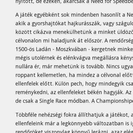
nyitott, de ezeken, akárcsak a Need for Speedbe
A játék egyébként sok mindenben hasonlít a Nee
akik a gyorshajtókat hajkurásszák, vagy szágul
között cikázva menekülhetünk a minket üldöző 
célvonalon mi haladjunk át először. A rendőrsé
1500-ös Ladán - Moszkvában - kergetnek minket
mégis utolérnek és elénkvágva megállásra kény
nullára ér, már mehetünk is tovább. Nincs ugy
roppant kellemetlen, ha mindez a célvonal előt
ellenfelek előtt. Külön pech, hogy mindegyik cs
reménykedni, az ellenfeleket békén hagyják. Az 
de csak a Single Race módban. A Championshipek
Többféle nehézségi fokra állíthatjuk a játékot,
ellenfeleink már a legkönnyebb változatban is 
rendőröket viszonylag könnyű lerázni, azaz elé