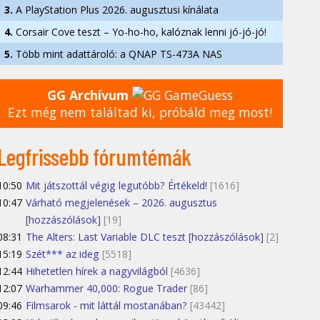
3.
A PlayStation Plus 2026. augusztusi kínálata
4.
Corsair Cove teszt – Yo-ho-ho, kalóznak lenni jó-jó-jó!
5.
Több mint adattároló: a QNAP TS-473A NAS
GG Archívum
Ezt még nem találtad ki, próbáld meg most!
Legfrissebb fórumtémák
10:50
Mit játszottál végig legutóbb? Értékeld!
[1616]
10:47
Várható megjelenések – 2026. augusztus
[hozzászólások]
[19]
08:31
The Alters: Last Variable DLC teszt [hozzászólások]
[2]
15:19
Szét*** az ideg
[5518]
12:44
Hihetetlen hírek a nagyvilágból
[4636]
12:07
Warhammer 40,000: Rogue Trader
[86]
09:46
Filmsarok - mit láttál mostanában?
[43442]