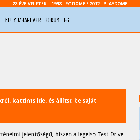
28 ÉVE VELETEK – 1998– PC DOME / 2012– PLAYDOME
S
KÜTYÜ/HARDVER
FÓRUM
GG
ől, kattints ide, és állítsd be saját
nelmi jelentőségű, hiszen a legelső Test Drive