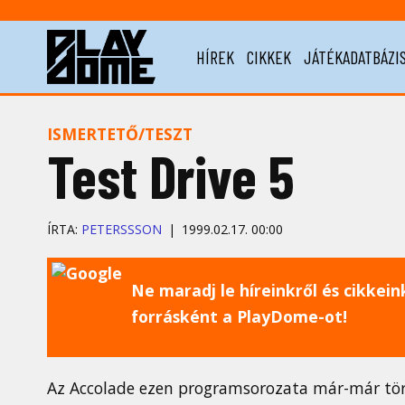
HÍREK
CIKKEK
JÁTÉKADATBÁZI
ISMERTETŐ/TESZT
Test Drive 5
ÍRTA:
PETERSSSON
1999.02.17. 00:00
Ne maradj le híreinkről és cikkeinkr
forrásként a PlayDome-ot!
Az Accolade ezen programsorozata már-már törté