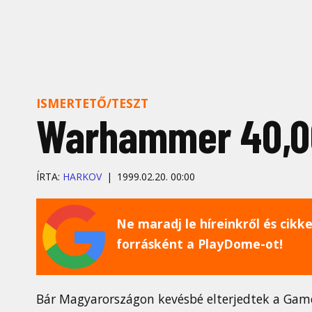
ISMERTETŐ/TESZT
Warhammer 40,0
ÍRTA:
HARKOV
1999.02.20. 00:00
Ne maradj le híreinkről és cikkei
forrásként a PlayDome-ot!
Bár Magyarországon kevésbé elterjedtek a Ga