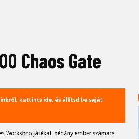
00 Chaos Gate
nkről, kattints ide, és állítsd be saját
mes Workshop játékai, néhány ember számára