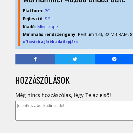
Platform:
PC
Fejlesztő:
S.S.I.
Kiadó:
Mindscape
Minimális rendszerigény:
Pentium 133, 32 MB RAM, 
» Tovább a játék adatlapjára
HOZZÁSZÓLÁSOK
Még nincs hozzászólás, légy Te az első!