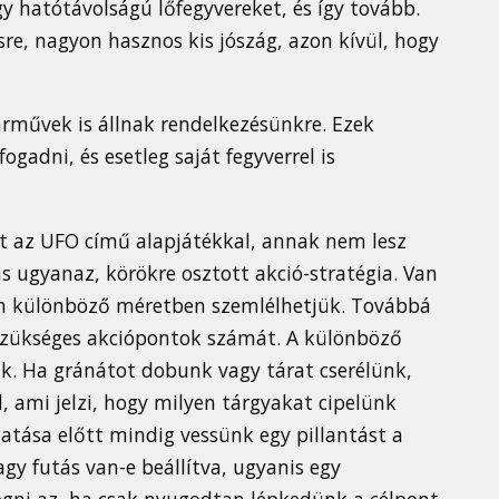
gy hatótávolságú lőfegyvereket, és így tovább.
e, nagyon hasznos kis jószág, azon kívül, hogy
árművek is állnak rendelkezésünkre. Ezek
adni, és esetleg saját fegyverrel is
tt az UFO című alapjátékkal, annak nem lesz
ás ugyanaz, körökre osztott akció-stratégia. Van
rom különböző méretben szemlélhetjük. Továbbá
z szükséges akciópontok számát. A különböző
k. Ha gránátot dobunk vagy tárat cserélünk,
ól, ami jelzi, hogy milyen tárgyakat cipelünk
atása előtt mindig vessünk egy pillantást a
gy futás van-e beállítva, ugyanis egy
ogni az, ha csak nyugodtan lépkedünk a célpont