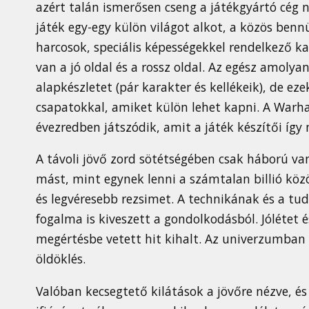
azért talán ismerősen cseng a játékgyártó cég n
játék egy-egy külön világot alkot, a közös be
harcosok, speciális képességekkel rendelkező ka
van a jó oldal és a rossz oldal. Az egész amolya
alapkészletet (pár karakter és kellékeik), de e
csapatokkal, amiket külön lehet kapni. A Warha
évezredben játszódik, amit a játék készítői így
A távoli jövő zord sötétségében csak háború va
mást, mint egynek lenni a számtalan billió köz
és legvéresebb rezsimet. A technikának és a t
fogalma is kiveszett a gondolkodásból. Jólétet és
megértésbe vetett hit kihalt. Az univerzumban s
öldöklés.
Valóban kecsegtető kilátások a jövőre nézve, é