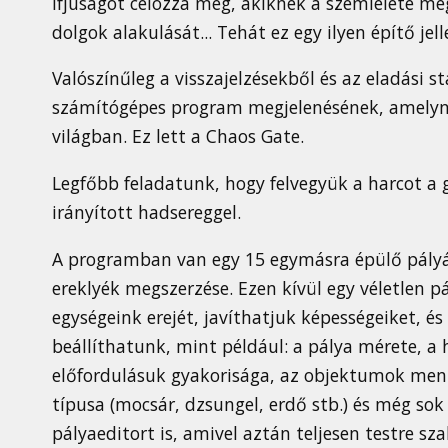
ifjúságot célozza meg, akiknek a szemlélete mé
dolgok alakulását... Tehát ez egy ilyen építő jell
Valószínűleg a visszajelzésekből és az eladási s
számítógépes program megjelenésének, amelyne
világban. Ez lett a Chaos Gate.
Legfőbb feladatunk, hogy felvegyük a harcot a g
irányított hadsereggel.
A programban van egy 15 egymásra épülő pályáb
ereklyék megszerzése. Ezen kívül egy véletlen p
egységeink erejét, javíthatjuk képességeiket, és
beállíthatunk, mint például: a pálya mérete, a
előfordulásuk gyakorisága, az objektumok menny
típusa (mocsár, dzsungel, erdő stb.) és még sok
pályaeditort is, amivel aztán teljesen testre s