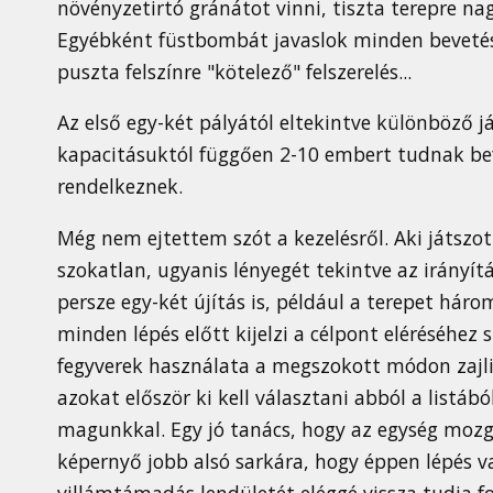
növényzetirtó gránátot vinni, tiszta terepre na
Egyébként füstbombát javaslok minden bevetésr
puszta felszínre "kötelező" felszerelés...
Az első egy-két pályától eltekintve különböző j
kapacitásuktól függően 2-10 embert tudnak befog
rendelkeznek.
Még nem ejtettem szót a kezelésről. Aki játszo
szokatlan, ugyanis lényegét tekintve az irányít
persze egy-két újítás is, például a terepet há
minden lépés előtt kijelzi a célpont eléréséhe
fegyverek használata a megszokott módon zajli
azokat először ki kell választani abból a listáb
magunkkal. Egy jó tanács, hogy az egység mozg
képernyő jobb alsó sarkára, hogy éppen lépés va
villámtámadás lendületét eléggé vissza tudja f