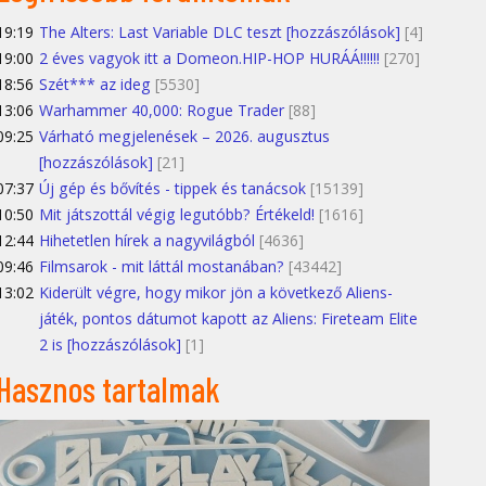
19:19
The Alters: Last Variable DLC teszt [hozzászólások]
[4]
19:00
2 éves vagyok itt a Domeon.HIP-HOP HURÁÁ!!!!!!
[270]
18:56
Szét*** az ideg
[5530]
13:06
Warhammer 40,000: Rogue Trader
[88]
09:25
Várható megjelenések – 2026. augusztus
[hozzászólások]
[21]
07:37
Új gép és bővítés - tippek és tanácsok
[15139]
10:50
Mit játszottál végig legutóbb? Értékeld!
[1616]
12:44
Hihetetlen hírek a nagyvilágból
[4636]
09:46
Filmsarok - mit láttál mostanában?
[43442]
13:02
Kiderült végre, hogy mikor jön a következő Aliens-
játék, pontos dátumot kapott az Aliens: Fireteam Elite
2 is [hozzászólások]
[1]
Hasznos tartalmak