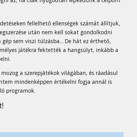
detéseken fellelhető ellenségek számát állítjuk,
egszerzése után nem kell sokat gondolkodni
a gép sem viszi túlzásba... De hát ez érthető,
élyes játékra fektették a hangsúlyt, inkább a
elni.
 mozog a szerepjátékok világában, és ráadásul
intem mindenképpen értékelni fogja annál is
ló programok.
t!