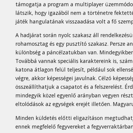
támogatja a program a multiplayer üzemmódot n
látszik, hogy igazából nem a történetre fektet
játék hangulatának visszaadása volt a fő szem
A hadjárat során nyolc szakasz áll rendelkezés
rohamosztag és egy pusztító szakasz. Persze an
különbség a páncélzatukban van. Mindegyikben 
Továbbá vannak speciális karaktereink is, szám 
katona átlagon felül teljesít, például sok elle
végre, akkor képességei javulnak. Célzó képesség
összeállíthatjuk a csapatot és a felszerelést. 
mindegyik közel egyenlő arányban vegyen részt
eltolódások az egységek erejét illetően. Magya
Minden küldetés előtti eligazításon megtudhat
ennek megfelelő fegyvereket a fegyverraktárba