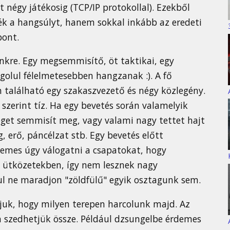
égy játékosig (TCP/IP protokollal). Ezekből
ték a hangsúlyt, hanem sokkal inkább az eredeti
pont.
ünkre. Egy megsemmisítő, öt taktikai, egy
golul félelmetesebben hangzanak :). A fő
található egy szakaszvezető és négy közlegény.
szerint tíz. Ha egy bevetés során valamelyik
nséget semmisít meg, vagy valami nagy tettet hajt
, erő, páncélzat stb. Egy bevetés előtt
Érdemes úgy válogatni a csapatokat, hogy
 ütközetekben, így nem lesznek nagy
rul ne maradjon "zöldfülű" egyik osztagunk sem.
juk, hogy milyen terepen harcolunk majd. Az
n szedhetjük össze. Például dzsungelbe érdemes