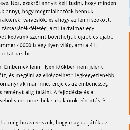
eve. Nos, ezekről annyit kell tudni, hogy minden
nnük annyi, hogy megtalálhatóak bennük
rakterek, varázslók, és ahogy az lenni szokott,
n társasjáték-féleség, ami tartalmaz egy
zeket kedvünk szerint bővíthetjük újabb és újabb
mmer 40000 is egy ilyen világ, ami a 41.
 mutatnak be:
n. Embernek lenni ilyen időkben nem jelent
ött, és megélni az elképzelhető legkegyetlenebb
udománynak már nincs ereje és az emberiesség
 reményt alig találni. A fejlődésbe és a
ehol sincs nincs béke, csak örök vérontás és
s ha még hozzávesszük, hogy maga a játék az