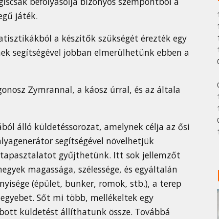
giscsak befolyásolja bizonyos szempontból a
egű játék.
tatisztikákból a készítők szükségét érezték egy
k segítségével jobban elmerülhetünk ebben a
onosz Zymrannal, a káosz úrral, és az általa
ól álló küldetéssorozat, amelynek célja az ősi
ályagenerátor segítségével növelhetjük
 tapasztalatot gyűjthetünk. Itt sok jellemzőt
 hegyek magassága, szélessége, és egyáltalán
isége (épület, bunker, romok, stb.), a terep
 egyebet. Sőt mi több, mellékeltek egy
zabott küldetést állíthatunk össze. Továbbá