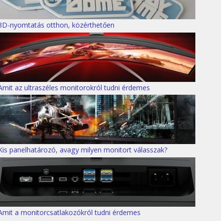
3D-nyomtatás otthon, közérthetően
Amit az ultraszéles monitorokról tudni érdemes
Kis panelhatározó, avagy milyen monitort válasszak?
Amit a monitorcsatlakozókról tudni érdemes