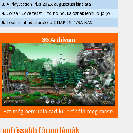
3.
A PlayStation Plus 2026. augusztusi kínálata
4.
Corsair Cove teszt – Yo-ho-ho, kalóznak lenni jó-jó-jó!
5.
Több mint adattároló: a QNAP TS-473A NAS
GG Archívum
Ezt még nem találtad ki, próbáld meg most!
Legfrissebb fórumtémák