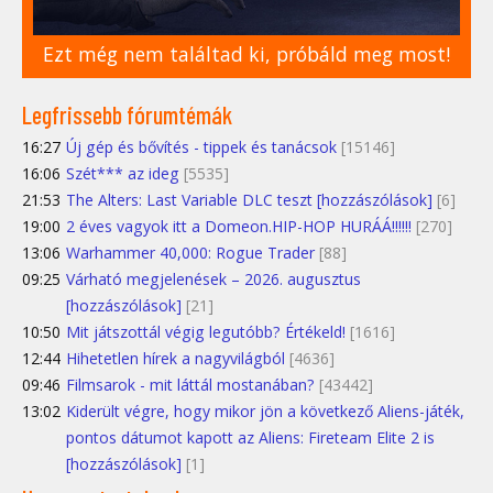
Ezt még nem találtad ki, próbáld meg most!
Legfrissebb fórumtémák
16:27
Új gép és bővítés - tippek és tanácsok
[15146]
16:06
Szét*** az ideg
[5535]
21:53
The Alters: Last Variable DLC teszt [hozzászólások]
[6]
19:00
2 éves vagyok itt a Domeon.HIP-HOP HURÁÁ!!!!!!
[270]
13:06
Warhammer 40,000: Rogue Trader
[88]
09:25
Várható megjelenések – 2026. augusztus
[hozzászólások]
[21]
10:50
Mit játszottál végig legutóbb? Értékeld!
[1616]
12:44
Hihetetlen hírek a nagyvilágból
[4636]
09:46
Filmsarok - mit láttál mostanában?
[43442]
13:02
Kiderült végre, hogy mikor jön a következő Aliens-játék,
pontos dátumot kapott az Aliens: Fireteam Elite 2 is
[hozzászólások]
[1]