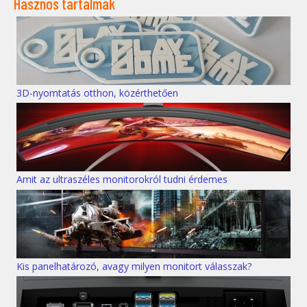
Hasznos tartalmak
3D-nyomtatás otthon, közérthetően
Amit az ultraszéles monitorokról tudni érdemes
Kis panelhatározó, avagy milyen monitort válasszak?