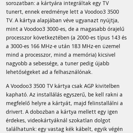
sorozatban: a kártyára integráltak egy TV
tunert, ennek eredménye lett a Voodoo3 3500
TV. A kártya alapjában véve ugyanazt nyújtja,
mint a Voodoo3 3000-es, de a magasabb órajelű
processzor következtében (a 2000-es típus 143 és
a 3000-es 166 MHz-e után 183 MHz-en üzemel
mind a processzor, mind a memória) kicsivel
nagyobb a sebessége, a tuner pedig újabb
lehetőségeket ad a felhasználónak.
A Voodoo3 3500 TV kártya csak AGP kivitelben
kapható. Az installálás egyszerű, be kell rakni a
megfelelő helyre a kártyát, majd felinstallálni a
drivert. A dobozban a kártya mellett egy igen
érdekes, videokártyáknál szokatlan dolgot
találhatunk: egy vastag kék kábelt, egyik végén