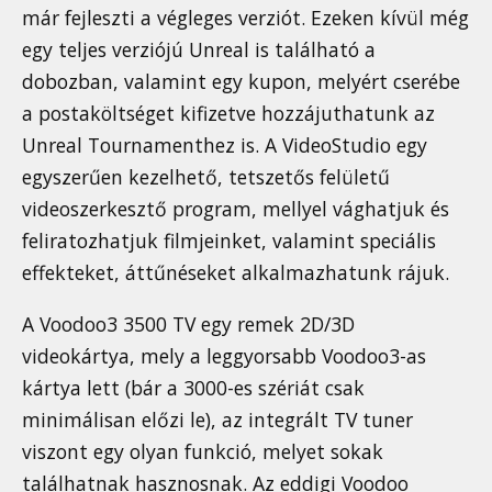
már fejleszti a végleges verziót. Ezeken kívül még
egy teljes verziójú Unreal is található a
dobozban, valamint egy kupon, melyért cserébe
a postaköltséget kifizetve hozzájuthatunk az
Unreal Tournamenthez is. A VideoStudio egy
egyszerűen kezelhető, tetszetős felületű
videoszerkesztő program, mellyel vághatjuk és
feliratozhatjuk filmjeinket, valamint speciális
effekteket, áttűnéseket alkalmazhatunk rájuk.
A Voodoo3 3500 TV egy remek 2D/3D
videokártya, mely a leggyorsabb Voodoo3-as
kártya lett (bár a 3000-es szériát csak
minimálisan előzi le), az integrált TV tuner
viszont egy olyan funkció, melyet sokak
találhatnak hasznosnak. Az eddigi Voodoo