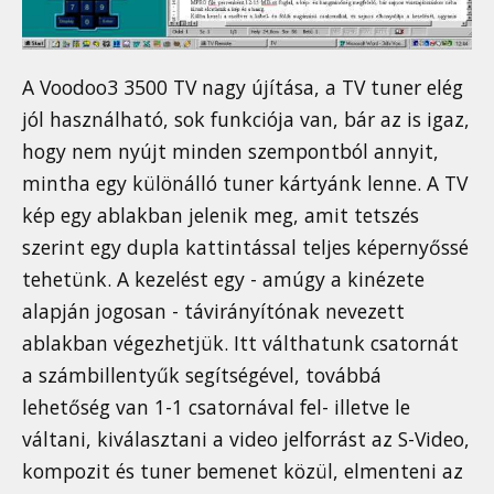
A Voodoo3 3500 TV nagy újítása, a TV tuner elég
jól használható, sok funkciója van, bár az is igaz,
hogy nem nyújt minden szempontból annyit,
mintha egy különálló tuner kártyánk lenne. A TV
kép egy ablakban jelenik meg, amit tetszés
szerint egy dupla kattintással teljes képernyőssé
tehetünk. A kezelést egy - amúgy a kinézete
alapján jogosan - távirányítónak nevezett
ablakban végezhetjük. Itt válthatunk csatornát
a számbillentyűk segítségével, továbbá
lehetőség van 1-1 csatornával fel- illetve le
váltani, kiválasztani a video jelforrást az S-Video,
kompozit és tuner bemenet közül, elmenteni az