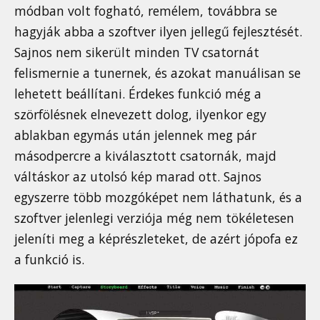
módban volt fogható, remélem, továbbra se
hagyják abba a szoftver ilyen jellegű fejlesztését.
Sajnos nem sikerült minden TV csatornát
felismernie a tunernek, és azokat manuálisan se
lehetett beállítani. Érdekes funkció még a
szörfölésnek elnevezett dolog, ilyenkor egy
ablakban egymás után jelennek meg pár
másodpercre a kiválasztott csatornák, majd
váltáskor az utolsó kép marad ott. Sajnos
egyszerre több mozgóképet nem láthatunk, és a
szoftver jelenlegi verziója még nem tökéletesen
jeleníti meg a képrészleteket, de azért jópofa ez
a funkció is.