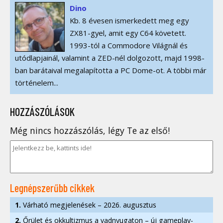
Dino
Kb. 8 évesen ismerkedett meg egy
ZX81-gyel, amit egy C64 követett.
1993-tól a Commodore Világnál és
utódlapjainál, valamint a ZED-nél dolgozott, majd 1998-
ban barátaival megalapította a PC Dome-ot. A többi már
történelem...
HOZZÁSZÓLÁSOK
Még nincs hozzászólás, légy Te az első!
Legnépszerűbb cikkek
1.
Várható megjelenések – 2026. augusztus
2.
Őrület és okkultizmus a vadnyugaton – új gameplay-