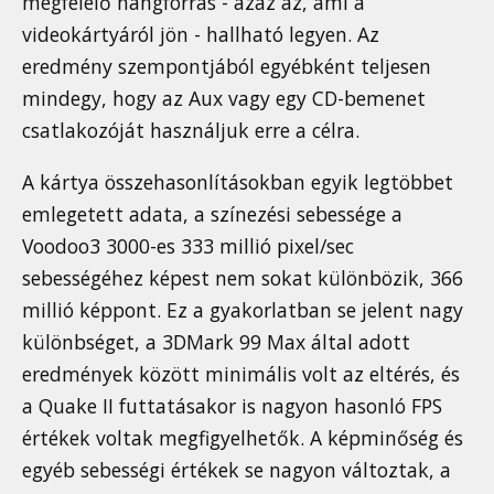
megfelelő hangforrás - azaz az, ami a
videokártyáról jön - hallható legyen. Az
eredmény szempontjából egyébként teljesen
mindegy, hogy az Aux vagy egy CD-bemenet
csatlakozóját használjuk erre a célra.
A kártya összehasonlításokban egyik legtöbbet
emlegetett adata, a színezési sebessége a
Voodoo3 3000-es 333 millió pixel/sec
sebességéhez képest nem sokat különbözik, 366
millió képpont. Ez a gyakorlatban se jelent nagy
különbséget, a 3DMark 99 Max által adott
eredmények között minimális volt az eltérés, és
a Quake II futtatásakor is nagyon hasonló FPS
értékek voltak megfigyelhetők. A képminőség és
egyéb sebességi értékek se nagyon változtak, a