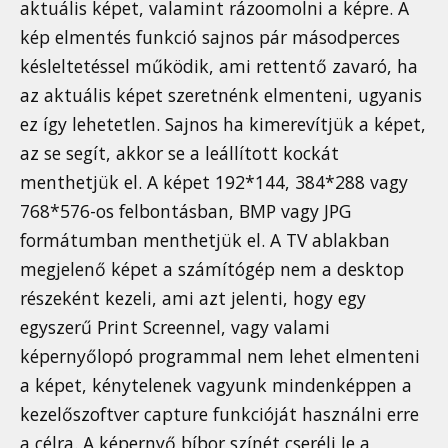
aktuális képet, valamint rázoomolni a képre. A
kép elmentés funkció sajnos pár másodperces
késleltetéssel működik, ami rettentő zavaró, ha
az aktuális képet szeretnénk elmenteni, ugyanis
ez így lehetetlen. Sajnos ha kimerevítjük a képet,
az se segít, akkor se a leállított kockát
menthetjük el. A képet 192*144, 384*288 vagy
768*576-os felbontásban, BMP vagy JPG
formátumban menthetjük el. A TV ablakban
megjelenő képet a számítógép nem a desktop
részeként kezeli, ami azt jelenti, hogy egy
egyszerű Print Screennel, vagy valami
képernyőlopó programmal nem lehet elmenteni
a képet, kénytelenek vagyunk mindenképpen a
kezelőszoftver capture funkcióját használni erre
a célra. A képernyő bíbor színét cseréli le a