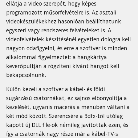
ellátja a video szerepét, hogy képes
programozott műsorfelvételre is. Az asztali
videokészülékekhez hasonlóan beállíthatunk
egyszeri vagy rendszeres felvételeket is. A
videofelvételek készítésénél egyetlen dologra kell
nagyon odafigyelni, és erre a szoftver is minden
alkalommal figyelmeztet: a hangkártya
keverőpultján a rögzíteni kívánt hangot kell
bekapcsolnunk.
Külön kezeli a szoftver a kábel- és földi
sugárzású csatornákat, ez sajnos elbonyolítja a
kezelését, ugyanis macerás a menüben váltani a
két mód között. Szerencsére a 3dfx-től utólag
kapott új DLL file-ok némileg javítottak ezen, és
így a csatornák nagy része már a kábel-TV-s