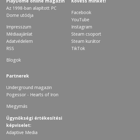
PlayDome online magazin
Kövess minket!
Az 1998-ban alapított PC
Facebook
Dome utódja
YouTube
Impresszum
Instagram
Médiaajánlat
Steam csoport
Adatvédelem
Steam kurátor
RSS
TikTok
Blogok
Partnerek
Underground magazin
Pogessor - Hearts of Iron
Miegymás
Ügynökségi értékesítési
képviselet:
Adaptive Media