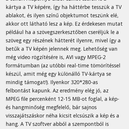
kártya a TV képére, így ha háttérbe tesszük a TV
ablakot, és ilyen színű objektumot teszünk elé,
akkor ott látható lesz a kép. Ez érdekesen mutat
például ha a szövegszerkesztőben cseréljük le a
szöveg egy részének hátterét ilyenre, mivel így a
betűk a TV képén jelennek meg. Lehetőség van
még video rögzítésére is, AVI vagy MPEG-2
formátumban (az utóbbi real-time tömörítéssel
készül, amit még egy különálló TV-kártya se
mindig támogat!). Ilyenkor 320*280-as
felbontást kapunk. Az eredmény elég jó, az
MPEG file percenként 12-15 MB-ot foglal, a kép-
és hangminőség megfelelő, bár sajnos
visszajátszáskor néha kicsit elcsúszik a kép és a
hang. A TV szoftver abból a szempontból is