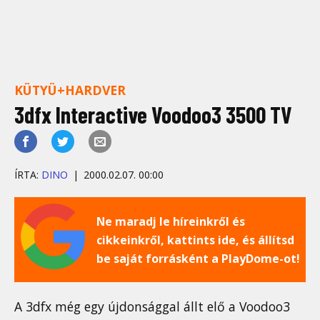
KÜTYÜ+HARDVER
3dfx Interactive Voodoo3 3500 TV
ÍRTA:
DINO
2000.02.07. 00:00
Ne maradj le híreinkről és
cikkeinkről, kattints ide, és állítsd
be saját forrásként a PlayDome-ot!
A 3dfx még egy újdonsággal állt elő a Voodoo3