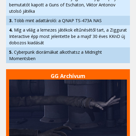
bemutatót kapott a Guns of Eschaton, Viktor Antonov
utolsó játéka
3.
Több mint adattároló: a QNAP TS-473A NAS
4.
Míg a világ a lemezes játékok eltűnésétől tart, a Ziggurat
Interactive épp most jelentette be a majd’ 30 éves KKnD új
dobozos kiadását
5.
Cyberpunk diorámákat alkothatsz a Midnight
Momentsben
GG Archívum