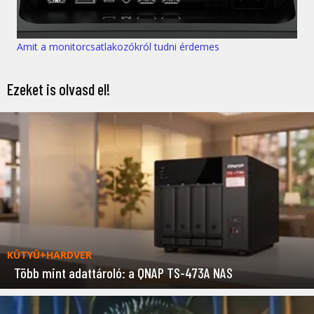
Amit a monitorcsatlakozókról tudni érdemes
Ezeket is olvasd el!
KÜTYÜ+HARDVER
Több mint adattároló: a QNAP TS-473A NAS