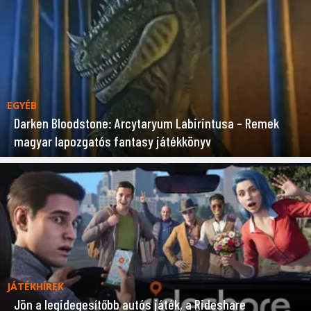
EGYÉB
Darken Bloodstone: Arcytaryum Labirintusa – Remek
magyar lapozgatós fantasy játékkönyv
JÁTÉKHÍREK
Jön a legidegesítőbb autós játék, a Rideshare