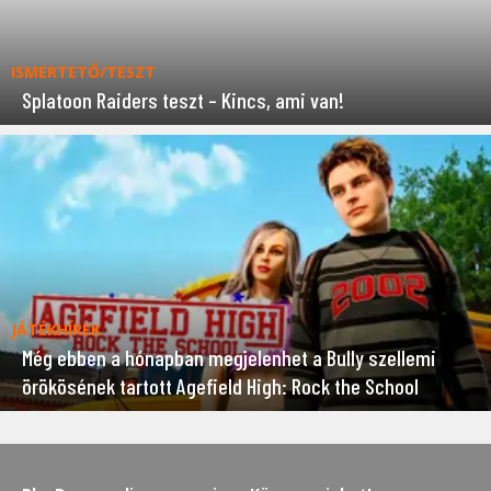
ISMERTETŐ/TESZT
Splatoon Raiders teszt – Kincs, ami van!
JÁTÉKHÍREK
Még ebben a hónapban megjelenhet a Bully szellemi
örökösének tartott Agefield High: Rock the School