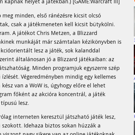
on kapnak helyet a játékban.) [GAME:Warcraft III]
 meg minden, első ránézésre kicsit olcsó
ak, csak a játékmeneten kell kicsit bütykölni.
ram. A játékot Chris Metzen, a Blizzard
 akinek munkáját már számtalan kézikönyvben is
ióorientált lesz a játék, sok kalanddal
rint általánosan jó a Blizzard játékaiban: az
 játszhatóság. Minden programjuk egyszerre szép
tű ízlését. Végeredményben mindig egy kellemes
kész van a WoW is, úgyhogy előre el lehet
gram főként az akcióra koncentrál, a játék
típusú lesz.
ólag interneten keresztül játszható játék lesz,
i szokott. Idehaza biztos sokan húzzák a
 viszont nagy sikere van az online játékoknak,