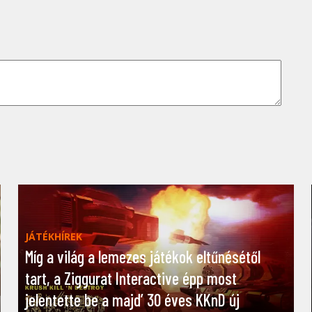
JÁTÉKHÍREK
Míg a világ a lemezes játékok eltűnésétől
tart, a Ziggurat Interactive épp most
jelentette be a majd’ 30 éves KKnD új