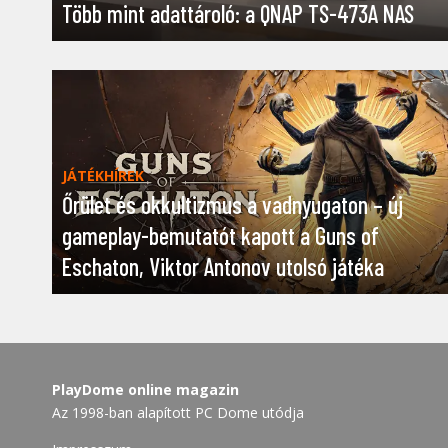
Több mint adattároló: a QNAP TS-473A NAS
JÁTÉKHÍREK
Őrület és okkultizmus a vadnyugaton – új
gameplay-bemutatót kapott a Guns of
Eschaton, Viktor Antonov utolsó játéka
PlayDome online magazin
Az 1998-ban alapított PC Dome utódja