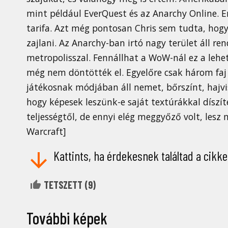
mint például EverQuest és az Anarchy Online. En
tarifa. Azt még pontosan Chris sem tudta, hogy
zajlani. Az Anarchy-ban irtó nagy terület áll re
metropolisszal. Fennállhat a WoW-nál ez a lehet
még nem döntötték el. Egyelőre csak három faj 
játékosnak módjában áll nemet, bőrszínt, hajvi
hogy képesek leszünk-e saját textúrákkal dísz
teljességtől, de ennyi elég meggyőző volt, lesz 
Warcraft]
Kattints, ha érdekesnek találtad a cikke
TETSZETT (
9
)
További képek