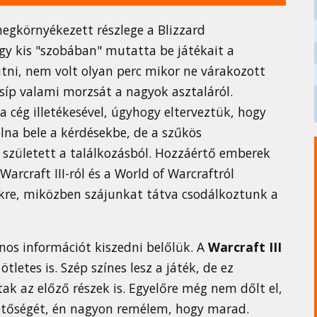
megkörnyékezett részlege a Blizzard
 egy kis "szobában" mutatta be játékait a
tni, nem volt olyan perc mikor ne várakozott
csíp valami morzsát a nagyok asztaláról.
a cég illetékesével, úgyhogy elterveztük, hogy
lna bele a kérdésekbe, de a szűkös
 született a találkozásból. Hozzáértő emberek
arcraft III-ról és a World of Warcraftról
nkre, miközben szájunkat tátva csodálkoztunk a
os információt kiszedni belőlük. A
Warcraft III
letes is. Szép színes lesz a játék, de ez
ak az előző részek is. Egyelőre még nem dőlt el,
ehetőségét, én nagyon remélem, hogy marad.