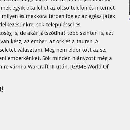
nek egyik oka lehet az olcsó telefon és internet
 milyen és mekkora térben fog ez az egész játék
ndelkezésünkre, sok településsel és
őség is, de akár játszódhat több szinten is, ezt
van kész, az ember, az ork és a tauren. A
seletet választani. Még nem eldöntött az se,
íteni emberkénket. Sok minden hiányzott még a
mire várni a Warcraft III után. [GAME:World Of
t!