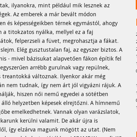
ak, ilyanokra, mint például mik lesznek az
égek. Az emberek a már bevált módon
ben és képességeikben térnek egymástól, ahogy
n a titokzatos nyálka, mellyel ez a faj
tok, felperzseli a füvet, megrohasztja a fákat.
slejm. Elég gusztustalan faj, az egyszer biztos. A
is - mivel bázisukat alapvetően fákon építik fel
 egyszerűen arrébb gurulnak vagy repülnek,
s treantokká változnak. Ilyenkor akár még
n nem tudnak, így nem árt jól vigyázni rájuk. A
nálják, hiszen női nemű egyedei a sötétben
s álló helyzetben képesek elrejtőzni. A hímnemű
gőbe emelkedhetnek. Vannak olyan varázslatok,
karunk kerülni valamit. De akár újra is
lől, így elzárva magunk mögött az utat. (Nem