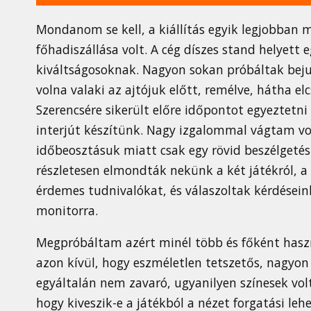
Mondanom se kell, a kiállítás egyik legjobban 
főhadiszállása volt. A cég díszes stand helyett
kiváltságosoknak. Nagyon sokan próbáltak beju
volna valaki az ajtójuk előtt, remélve, hátha el
Szerencsére sikerült előre időpontot egyeztetni 
interjút készítünk. Nagy izgalommal vágtam vo
időbeosztásuk miatt csak egy rövid beszélgetés
részletesen elmondták nekünk a két játékról, a W
érdemes tudnivalókat, és válaszoltak kérdései
monitorra.
Megpróbáltam azért minél több és főként haszn
azon kívül, hogy eszméletlen tetszetős, nagyon öt
egyáltalán nem zavaró, ugyanilyen színesek volt
hogy kiveszik-e a játékból a nézet forgatási l