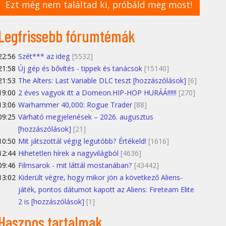
Ezt még nem találtad ki, próbáld meg most!
Legfrissebb fórumtémák
22:56
Szét*** az ideg
[5532]
21:58
Új gép és bővítés - tippek és tanácsok
[15140]
21:53
The Alters: Last Variable DLC teszt [hozzászólások]
[6]
19:00
2 éves vagyok itt a Domeon.HIP-HOP HURÁÁ!!!!!!
[270]
13:06
Warhammer 40,000: Rogue Trader
[88]
09:25
Várható megjelenések – 2026. augusztus
[hozzászólások]
[21]
10:50
Mit játszottál végig legutóbb? Értékeld!
[1616]
12:44
Hihetetlen hírek a nagyvilágból
[4636]
09:46
Filmsarok - mit láttál mostanában?
[43442]
13:02
Kiderült végre, hogy mikor jön a következő Aliens-
játék, pontos dátumot kapott az Aliens: Fireteam Elite
2 is [hozzászólások]
[1]
Hasznos tartalmak