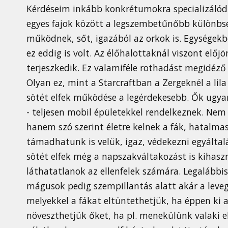
Kérdéseim inkább konkrétumokra specializálódt
egyes fajok között a legszembetűnőbb különbs
működnek, sőt, igazából az orkok is. Egységek
ez eddig is volt. Az élőhalottaknál viszont előjö
terjeszkedik. Ez valamiféle rothadást megidéző á
Olyan ez, mint a Starcraftban a Zergeknél a lila 
sötét elfek működése a legérdekesebb. Ők ugyan
- teljesen mobil épületekkel rendelkeznek. Nem
hanem szó szerint életre kelnek a fák, hatalma
támadhatunk is velük, igaz, védekezni egyáltalá
sötét elfek még a napszakváltakozást is kihasz
láthatatlanok az ellenfelek számára. Legalábbi
mágusok pedig szempillantás alatt akár a leve
melyekkel a fákat eltüntethetjük, ha éppen ki a
növeszthetjük őket, ha pl. menekülünk valaki e