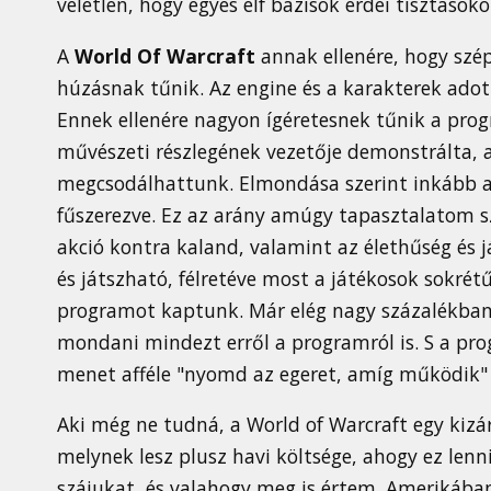
véletlen, hogy egyes elf bázisok erdei tisztások
A
World Of Warcraft
annak ellenére, hogy szép
húzásnak tűnik. Az engine és a karakterek adott
Ennek ellenére nagyon ígéretesnek tűnik a prog
művészeti részlegének vezetője demonstrálta,
megcsodálhattunk. Elmondása szerint inkább akc
fűszerezve. Ez az arány amúgy tapasztalatom sze
akció kontra kaland, valamint az élethűség és
és játszható, félretéve most a játékosok sokré
programot kaptunk. Már elég nagy százalékban 
mondani mindezt erről a programról is. S a pro
menet afféle "nyomd az egeret, amíg működik" 
Aki még ne tudná, a World of Warcraft egy kizár
melynek lesz plusz havi költsége, ahogy ez lenn
szájukat, és valahogy meg is értem. Amerikában