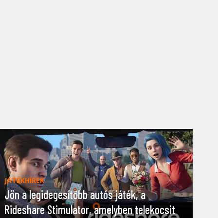
JÁTÉKHÍREK
Jön a legidegesítőbb autós játék, a
Rideshare Stimulator, amelyben telekocsit