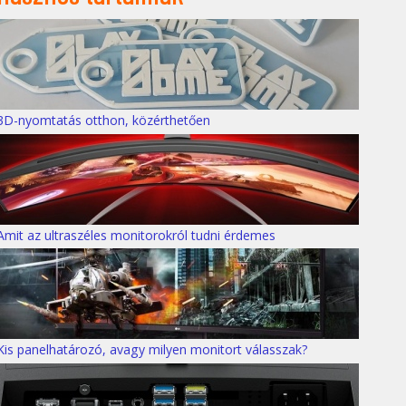
3D-nyomtatás otthon, közérthetően
Amit az ultraszéles monitorokról tudni érdemes
Kis panelhatározó, avagy milyen monitort válasszak?