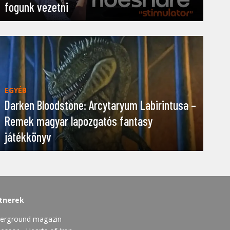
fogunk vezetni
EGYÉB
Darken Bloodstone: Arcytaryum Labirintusa –
Remek magyar lapozgatós fantasy
játékkönyv
tnerek
erground magazin