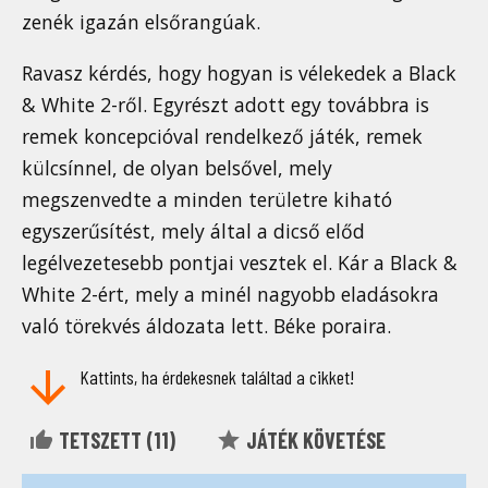
zenék igazán elsőrangúak.
Ravasz kérdés, hogy hogyan is vélekedek a Black
& White 2-ről. Egyrészt adott egy továbbra is
remek koncepcióval rendelkező játék, remek
külcsínnel, de olyan belsővel, mely
megszenvedte a minden területre kiható
egyszerűsítést, mely által a dicső előd
legélvezetesebb pontjai vesztek el. Kár a Black &
White 2-ért, mely a minél nagyobb eladásokra
való törekvés áldozata lett. Béke poraira.
Kattints, ha érdekesnek találtad a cikket!
TETSZETT (
11
)
JÁTÉK KÖVETÉSE