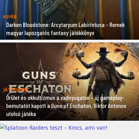
EGYÉB
Darken Bloodstone: Arcytaryum Labirintusa – Remek
magyar lapozgatós fantasy játékkönyv
JÁTÉKHÍREK
Őrület és okkultizmus a vadnyugaton – új gameplay-
bemutatót kapott a Guns of Eschaton, Viktor Antonov
utolsó játéka