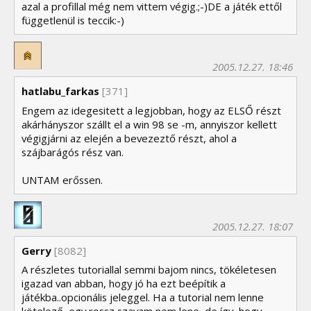
azal a profillal még nem vittem végig.;-)DE a játék ettől
függetlenül is teccik:-)
2005.12.27. 18:46
hatlabu_farkas
[371]
Engem az idegesitett a legjobban, hogy az ELSŐ részt
akárhányszor szállt el a win 98 se -m, annyiszor kellett
végigjárni az elején a bevezeztő részt, ahol a
szájbarágós rész van.
UNTAM erőssen.
2005.12.27. 18:07
Gerry
[8082]
A részletes tutoriallal semmi bajom nincs, tökéletesen
igazad van abban, hogy jó ha ezt beépítik a
játékba..opcionális jeleggel. Ha a tutorial nem lenne