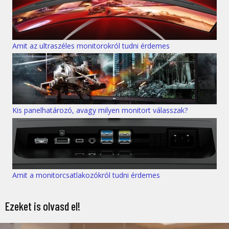
Amit az ultraszéles monitorokról tudni érdemes
Kis panelhatározó, avagy milyen monitort válasszak?
Amit a monitorcsatlakozókról tudni érdemes
Ezeket is olvasd el!