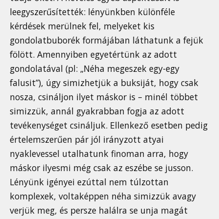
leegyszerűsítették: lényünkben különféle
kérdések merülnek fel, melyeket kis
gondolatbuborék formájában láthatunk a fejük
fölött. Amennyiben egyetértünk az adott
gondolatával (pl: „Néha megeszek egy-egy
falusit”), úgy simizhetjük a buksiját, hogy csak
nosza, csináljon ilyet máskor is – minél többet
simizzük, annál gyakrabban fogja az adott
tevékenységet csináljuk. Ellenkező esetben pedig
értelemszerűen pár jól irányzott atyai
nyaklevessel utalhatunk finoman arra, hogy
máskor ilyesmi még csak az eszébe se jusson.
Lényünk igényei ezúttal nem túlzottan
komplexek, voltaképpen néha simizzük avagy
verjük meg, és persze halálra se unja magát