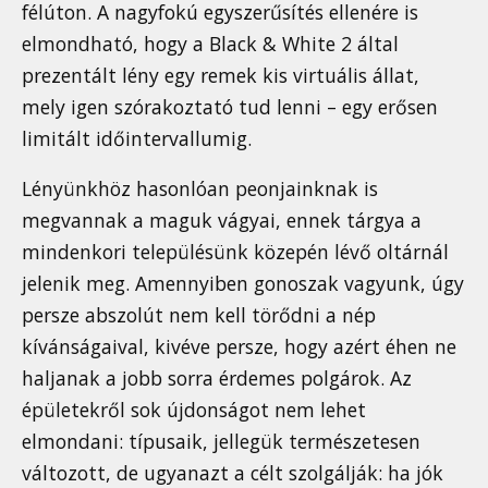
félúton. A nagyfokú egyszerűsítés ellenére is
elmondható, hogy a Black & White 2 által
prezentált lény egy remek kis virtuális állat,
mely igen szórakoztató tud lenni – egy erősen
limitált időintervallumig.
Lényünkhöz hasonlóan peonjainknak is
megvannak a maguk vágyai, ennek tárgya a
mindenkori településünk közepén lévő oltárnál
jelenik meg. Amennyiben gonoszak vagyunk, úgy
persze abszolút nem kell törődni a nép
kívánságaival, kivéve persze, hogy azért éhen ne
haljanak a jobb sorra érdemes polgárok. Az
épületekről sok újdonságot nem lehet
elmondani: típusaik, jellegük természetesen
változott, de ugyanazt a célt szolgálják: ha jók