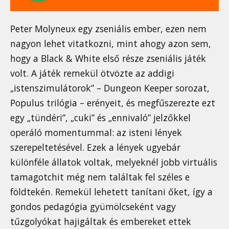
Peter Molyneux egy zseniális ember, ezen nem
nagyon lehet vitatkozni, mint ahogy azon sem,
hogy a Black & White első része zseniális játék
volt. A játék remekül ötvözte az addigi
„istenszimulátorok” – Dungeon Keeper sorozat,
Populus trilógia – erényeit, és megfűszerezte ezt
egy „tündéri”, „cuki” és „ennivaló” jelzőkkel
operáló momentummal: az isteni lények
szerepeltetésével. Ezek a lények ugyebár
különféle állatok voltak, melyeknél jobb virtuális
tamagotchit még nem találtak fel széles e
földtekén. Remekül lehetett tanítani őket, így a
gondos pedagógia gyümölcseként vagy
tűzgolyókat hajigáltak és embereket ettek