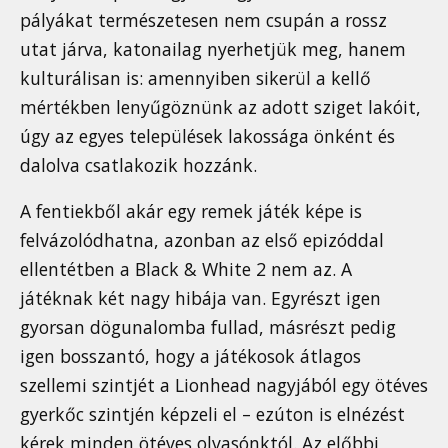
pályákat természetesen nem csupán a rossz
utat járva, katonailag nyerhetjük meg, hanem
kulturálisan is: amennyiben sikerül a kellő
mértékben lenyűgöznünk az adott sziget lakóit,
úgy az egyes települések lakossága önként és
dalolva csatlakozik hozzánk.
A fentiekből akár egy remek játék képe is
felvázolódhatna, azonban az első epizóddal
ellentétben a Black & White 2 nem az. A
játéknak két nagy hibája van. Egyrészt igen
gyorsan dögunalomba fullad, másrészt pedig
igen bosszantó, hogy a játékosok átlagos
szellemi szintjét a Lionhead nagyjából egy ötéves
gyerkőc szintjén képzeli el – ezúton is elnézést
kérek minden ötéves olvasónktól. Az előbbi