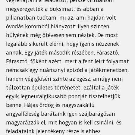
megveregették a buksimat, és abban a
pillanatban tudtam, mi az, ami hajdan volt
óvodás koromból hiányzott: ilyen szinten
hülyének még ötévesen sem néztek. De most
legalább sikerült elérni, hogy igenis nézzenek
annak. Egy játék második részében. Fárasztó.
Fárasztó, főként azért, mert a fent leírt folyamat
nemcsak egy nüánsznyi epizód a játékmenetben,
hanem végigkíséri szinte az egész, amúgy nem
túlzottan épületes történetet, ezáltal a játék
egyik legneuralgikusabb pontját tisztelhetjük
benne. Hájas ördög és nagyszakállú
angyalféleség barátaink igen szájbarágósan
magyarázzák el, mit hogyan is kell csinálni, és
feladataink jelentékeny része is ehhez