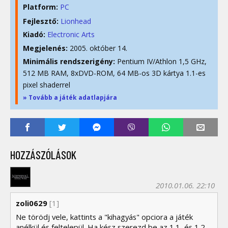
Platform:
PC
Fejlesztő:
Lionhead
Kiadó:
Electronic Arts
Megjelenés:
2005. október 14.
Minimális rendszerigény:
Pentium IV/Athlon 1,5 GHz,
512 MB RAM, 8xDVD-ROM, 64 MB-os 3D kártya 1.1-es
pixel shaderrel
» Tovább a játék adatlapjára
HOZZÁSZÓLÁSOK
2010.01.06. 22:10
zoli0629
[1]
Ne törödj vele, kattints a "kihagyás" opciora a játék
anélkül és feltelepül. Ha kész szerezd be az 1.1, és 1.2