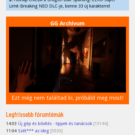
Limit-Breaking NEO DLC-je, benne 33 új karakterrel
GG Archívum
Ezt még nem találtad ki, próbáld meg most!
Legfrissebb fórumtémák
14:03
Új gép és bővítés - tippek és tanácsok
[15144]
11:04
Szét*** az ideg
[5533]