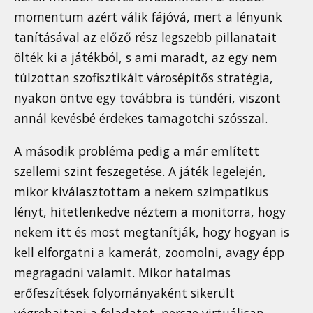
momentum azért válik fájóvá, mert a lényünk
tanításával az előző rész legszebb pillanatait
ölték ki a játékból, s ami maradt, az egy nem
túlzottan szofisztikált városépítős stratégia,
nyakon öntve egy továbbra is tündéri, viszont
annál kevésbé érdekes tamagotchi szósszal.
A második probléma pedig a már említett
szellemi szint feszegetése. A játék legelején,
mikor kiválasztottam a nekem szimpatikus
lényt, hitetlenkedve néztem a monitorra, hogy
nekem itt és most megtanítják, hogy hogyan is
kell elforgatni a kamerát, zoomolni, avagy épp
megragadni valamit. Mikor hatalmas
erőfeszítések folyományaként sikerült
végrehajtani a feladatot, persze virtuálisan