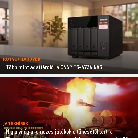
KÜTYÜ+HARDVER
Több mint adattároló: a QNAP TS-473A NAS
JÁTÉKHÍREK
Míg a világ a lemezes játékok eltűnésétől tart, a