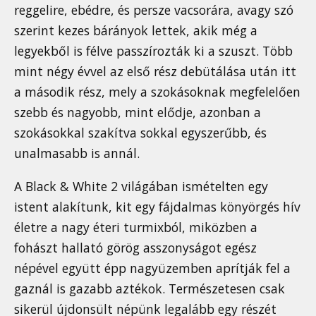
reggelire, ebédre, és persze vacsorára, avagy szó
szerint kezes bárányok lettek, akik még a
legyekből is félve passzírozták ki a szuszt. Több
mint négy évvel az első rész debütálása után itt
a második rész, mely a szokásoknak megfelelően
szebb és nagyobb, mint elődje, azonban a
szokásokkal szakítva sokkal egyszerűbb, és
unalmasabb is annál.
A Black & White 2 világában ismételten egy
istent alakítunk, kit egy fájdalmas könyörgés hív
életre a nagy éteri turmixból, miközben a
fohászt hallató görög asszonyságot egész
népével együtt épp nagyüzemben aprítják fel a
gaznál is gazabb aztékok. Természetesen csak
sikerül újdonsült népünk legalább egy részét