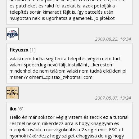
es patcheket és rakd fel azokat is, azok potolják a
telepítés során kimaradt fájlt is, így patcelés után
nyugottan neki is ugorhatsz a gamenek. Jo játékot
2009.08.22. 16:34
fityuszx
[1]
valaki nem tudna segíteni a telepítés végén nem tud
valami speech.lug nevű fáljt installálni ,....kerestem
mindenhol de nem találom valaki nem tudná elküldeni pl
msnen?? címem...::pistax_@hotmail.com
2007.05.07. 13:24
ike
[6]
Hello én már sokszor végig vittem és teccik ez a tutorial
résznél nekem rákérdezz arra is hogy kihaggyam és
menjek tovább a norvégoknál is a 2.szigeten is ESC-et
nyomok rákérdezz hogy sziget elhagyása de ugy hogy