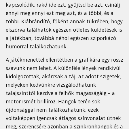
kapcsolódik: rakd ide ezt, gyűjtsd be azt, csinálj
ennyi meg ennyi ezt meg azt, és a többi, és a
többi. Kiábrándító, főként annak tükrében, hogy
elszórva találhatók egészen ötletes küldetések is
a játékban, továbbá néhol egészen sziporkázó
humorral találkozhatunk.
A játékmenettel ellentétben a grafikára egy rossz
szavunk nem lehet. A különféle lények rendkívül
kidolgozottak, akárcsak a táj, az adott szigetek,
melyeken kedvünkre vizsgálódhatunk
talajszinttől kezdve a felhők magasságáig – a
motor ismét brillíroz. Hangok terén sok
újdonsággal nem találkozhatunk, ezek
voltaképpen igencsak átlagos színvonalat ütnek
meg, szerencsére azonban a szinkronhangok és a