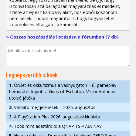
kötelező, egy rossz szavam nem lene, de így, hogy
iszonyatosan szájbarágósan magyaráznak el mindent,
szinte az egész kampány alatt, nos ebből köszönöm
nem kérek. Tudom magamtól is, hogy hogyan lehet
zoomolni és elforgatni a kamerát...
» Összes hozzászólás listázása a fórumban (7 db)
Legnépszerűbb cikkek
1.
Őrület és okkultizmus a vadnyugaton – új gameplay-
bemutatót kapott a Guns of Eschaton, Viktor Antonov
utolsó játéka
2.
Várható megjelenések – 2026. augusztus
3.
A PlayStation Plus 2026. augusztusi kínálata
4.
Több mint adattároló: a QNAP TS-473A NAS
5.
Holnap érkezik a Dragon Ball: Sparking! ZERO Super