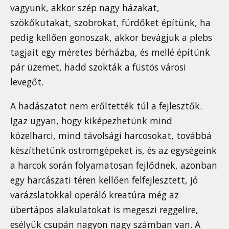
vagyunk, akkor szép nagy házakat,
szökőkutakat, szobrokat, fürdőket építünk, ha
pedig kellően gonoszak, akkor bevágjuk a plebs
tagjait egy méretes bérházba, és mellé építünk
pár üzemet, hadd szokták a füstös városi
levegőt.
A hadászatot nem erőltették túl a fejlesztők.
Igaz ugyan, hogy kiképezhetünk mind
közelharci, mind távolsági harcosokat, továbbá
készíthetünk ostromgépeket is, és az egységeink
a harcok során folyamatosan fejlődnek, azonban
egy harcászati téren kellően felfejlesztett, jó
varázslatokkal operáló kreatúra még az
übertápos alakulatokat is megeszi reggelire,
esélyük csupán nagyon nagy számban van. A