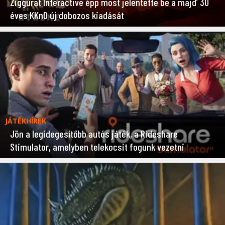
Ziggurat Interactive épp most jelentette be a majd’ 30
éves KKnD új dobozos kiadását
JÁTÉKHÍREK
Jön a legidegesítőbb autós játék, a Rideshare
Stimulator, amelyben telekocsit fogunk vezetni