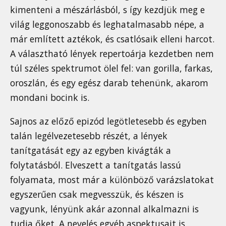
kimenteni a mészárlásból, s így kezdjük meg e
világ leggonoszabb és leghatalmasabb népe, a
már említett aztékok, és csatlósaik elleni harcot.
A választható lények repertoárja kezdetben nem
túl széles spektrumot ölel fel: van gorilla, farkas,
oroszlán, és egy egész darab tehenünk, akarom
mondani bocink is.
Sajnos az előző epizód legötletesebb és egyben
talán legélvezetesebb részét, a lények
tanítgatását egy az egyben kivágták a
folytatásból. Elveszett a tanítgatás lassú
folyamata, most már a különböző varázslatokat
egyszerűen csak megvesszük, és készen is
vagyunk, lényünk akár azonnal alkalmazni is
tudja őket. A nevelés egyéb aspektusait is