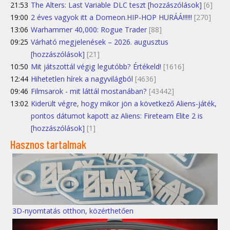
21:53
The Alters: Last Variable DLC teszt [hozzászólások]
[6]
19:00
2 éves vagyok itt a Domeon.HIP-HOP HURÁÁ!!!!!!
[270]
13:06
Warhammer 40,000: Rogue Trader
[88]
09:25
Várható megjelenések – 2026. augusztus
[hozzászólások]
[21]
10:50
Mit játszottál végig legutóbb? Értékeld!
[1616]
12:44
Hihetetlen hírek a nagyvilágból
[4636]
09:46
Filmsarok - mit láttál mostanában?
[43442]
13:02
Kiderült végre, hogy mikor jön a következő Aliens-játék,
pontos dátumot kapott az Aliens: Fireteam Elite 2 is
[hozzászólások]
[1]
Hasznos tartalmak
3D-nyomtatás otthon, közérthetően