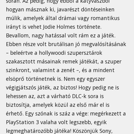
során. Az pedig, hogy ebből a katyvaszból
hogyan másznak ki, javarészt döntéseinken
múlik, amelyek által drámai vagy romantikus
irányt is vehet Jodie Holmes története.
Bevallom, nagy hatással volt rám ez a játék.
Ebben része volt brutálisan jó megvalósításának
– beleértve a hollywoodi szupersztárok
szakasztott másainak remek játékát, a szuper
szinkront, valamint a zenét –, és a mindent
elsöprő történetnek is. Nem egy egyszer
végigjátszós játék, az biztos! Hogy pedig ne is
lehessen az, azt a várható DLC-k sora is
biztosítja, amelyek közül az első már el is
érhető. Egy szónak is száz a vége: megérkezett a
PlayStation 3 valaha volt legszebb, egyik
legmeghatározóbb játéka! Köszönjük Sony,