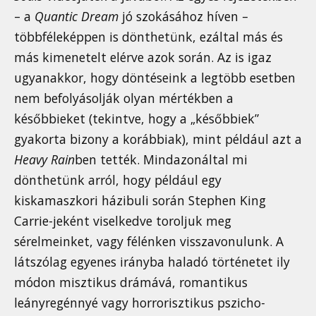
– a
Quantic Dream
jó szokásához híven –
többféleképpen is dönthetünk, ezáltal más és
más kimenetelt elérve azok során. Az is igaz
ugyanakkor, hogy döntéseink a legtöbb esetben
nem befolyásolják olyan mértékben a
későbbieket (tekintve, hogy a „későbbiek”
gyakorta bizony a korábbiak), mint például azt a
Heavy Rain
ben tették. Mindazonáltal mi
dönthetünk arról, hogy például egy
kiskamaszkori házibuli során Stephen King
Carrie-jeként viselkedve toroljuk meg
sérelmeinket, vagy félénken visszavonulunk. A
látszólag egyenes irányba haladó történetet ily
módon misztikus drámává, romantikus
leányregénnyé vagy horrorisztikus pszicho-