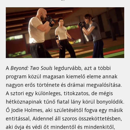
A
Beyond: Two Souls
legdurvább, azt a többi
program közül magasan kiemelő eleme annak
nagyon erős története és drámai megvalósítása.
A sztori egy különleges, titokzatos, de mégis
hétköznapinak tűnő fiatal lány körül bonyolódik.
Ő Jodie Holmes, aki születésétől fogva egy másik
entitással, Aidennel áll szoros összeköttetésben,
aki óvja és védi őt mindentől és mindenkitől,