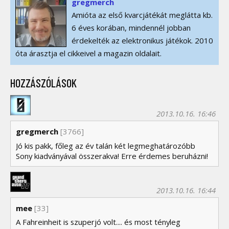
gregmerch
Amióta az első kvarcjátékát meglátta kb.
6 éves korában, mindennél jobban
érdekelték az elektronikus játékok. 2010
óta árasztja el cikkeivel a magazin oldalait.
HOZZÁSZÓLÁSOK
2013.10.16. 16:46
gregmerch
[3766]
Jó kis pakk, főleg az év talán két legmeghatározóbb
Sony kiadványával összerakva! Erre érdemes beruházni!
2013.10.16. 16:44
mee
[33]
A Fahreinheit is szuperjó volt.... és most tényleg