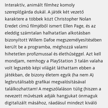
Interaktív, animált filmhez komoly
szereplőgárda dukál. A játék két vezető
karaktere a többek közt Christopher Nolan
Eredet című filmjéből ismert Ellen Page, és az
eleddig számtalan halhatatlan alkotásban
bizonyított Willem Dafoe megszemélyesítésében
került be a programba, méghozzá valami
hihetetlen profizmussal és élethűséggel. Azt kell
mondjam, nemhogy a PlayStation 3 talán valaha
volt legszebb képi világát láthattam ebben a
játékban, de bizony életem egyik (ha nem A)
legbrutálisabb grafikai megvalósításával
találkozhattam! A megszólaláson túlig (hiszen a
nevezett művészek adják hangjukat önmaguk
digitalizált másához, ráadásul mindezt kiváló