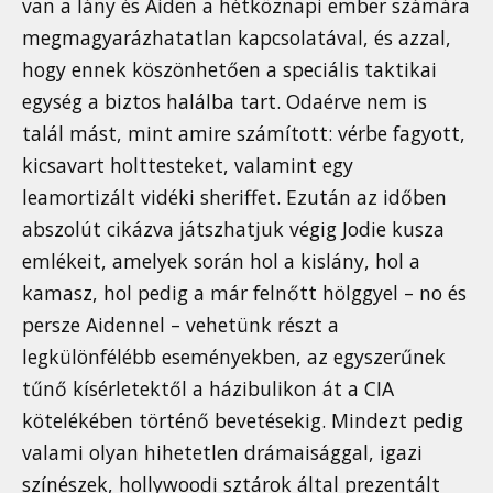
van a lány és Aiden a hétköznapi ember számára
megmagyarázhatatlan kapcsolatával, és azzal,
hogy ennek köszönhetően a speciális taktikai
egység a biztos halálba tart. Odaérve nem is
talál mást, mint amire számított: vérbe fagyott,
kicsavart holttesteket, valamint egy
leamortizált vidéki sheriffet. Ezután az időben
abszolút cikázva játszhatjuk végig Jodie kusza
emlékeit, amelyek során hol a kislány, hol a
kamasz, hol pedig a már felnőtt hölggyel – no és
persze Aidennel – vehetünk részt a
legkülönfélébb eseményekben, az egyszerűnek
tűnő kísérletektől a házibulikon át a CIA
kötelékében történő bevetésekig. Mindezt pedig
valami olyan hihetetlen drámaisággal, igazi
színészek, hollywoodi sztárok által prezentált