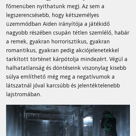
főmenüben nyithatunk meg). Az sem a
legszerencsésebb, hogy kétszemélyes
üzemmódban Aiden irányítója a játékidő
nagyobb részében csupán tétlen szemlélő, habár
a remek, gyakran horrorisztikus, gyakran
romantikus, gyakran pedig akciójelenetekkel
tarkított történet kárpótolja mindezért. Végül a
halhatatlanság és döntéseink viszonylag kisebb
súlya említhető még meg a negatívumok a
látszatnál jóval karcsúbb és jelentéktelenebb
lajstromában.