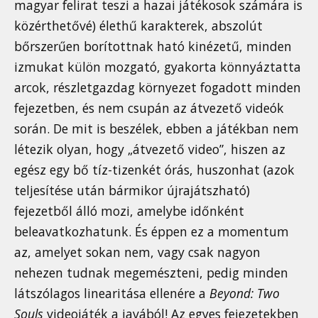
magyar felirat teszi a hazai játékosok számára is
közérthetővé) élethű karakterek, abszolút
bőrszerűen borítottnak ható kinézetű, minden
izmukat külön mozgató, gyakorta könnyáztatta
arcok, részletgazdag környezet fogadott minden
fejezetben, és nem csupán az átvezető videók
során. De mit is beszélek, ebben a játékban nem
létezik olyan, hogy „átvezető video”, hiszen az
egész egy bő tíz-tizenkét órás, huszonhat (azok
teljesítése után bármikor újrajátszható)
fejezetből álló mozi, amelybe időnként
beleavatkozhatunk. És éppen ez a momentum
az, amelyet sokan nem, vagy csak nagyon
nehezen tudnak megemészteni, pedig minden
látszólagos linearitása ellenére a
Beyond: Two
Souls
videojáték a javából! Az egyes fejezetekben