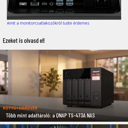
Amit a monitorcsatlakozókról tudni érdemes
Ezeket is olvasd el!
KÜTYÜ+HARDVER
Több mint adattároló: a QNAP TS-473A NAS