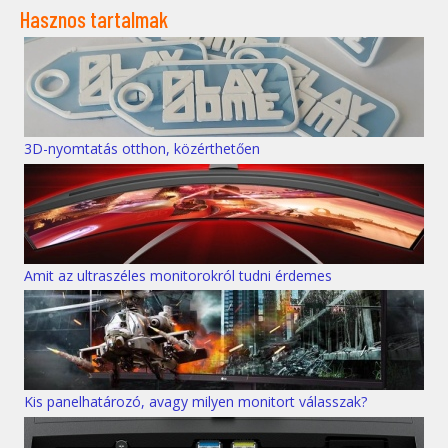
Hasznos tartalmak
3D-nyomtatás otthon, közérthetően
Amit az ultraszéles monitorokról tudni érdemes
Kis panelhatározó, avagy milyen monitort válasszak?