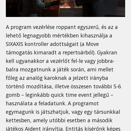
A program vezérlése roppant egyszerű, és az a
lehető legnagyobb mértékben kihasználja a
SIXAXIS kontroller adottságait (a Move
támogatás kimaradt a repertoárból). Gyakran
kell ugyanakkor a vezérlőt fel-le vagy jobbra-
balra mozgatnunk a játék során, ami mellet
főleg az analóg karoknak a jelzett irányba
történő mozdítása, illetve összesen további 5-6
gomb – leginkább quick time event jellegű –
használata a feladatunk. A programot
egymagunk is játszhatjuk, vagy egy társunkkal
kettesben, amely utóbbi esetben a második
játékos Aident irányítja. Entitás kísérőnk képes