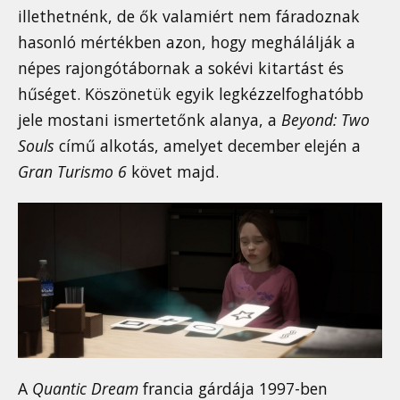
illethetnénk, de ők valamiért nem fáradoznak
hasonló mértékben azon, hogy meghálálják a
népes rajongótábornak a sokévi kitartást és
hűséget. Köszönetük egyik legkézzelfoghatóbb
jele mostani ismertetőnk alanya, a
Beyond: Two
Souls
című alkotás, amelyet december elején a
Gran Turismo 6
követ majd.
A
Quantic Dream
francia gárdája 1997-ben