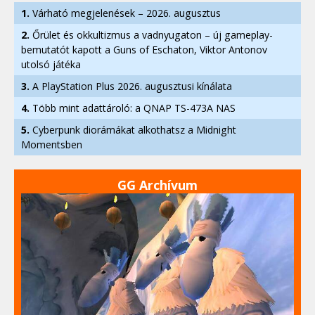
1.
Várható megjelenések – 2026. augusztus
2.
Őrület és okkultizmus a vadnyugaton – új gameplay-
bemutatót kapott a Guns of Eschaton, Viktor Antonov
utolsó játéka
3.
A PlayStation Plus 2026. augusztusi kínálata
4.
Több mint adattároló: a QNAP TS-473A NAS
5.
Cyberpunk diorámákat alkothatsz a Midnight
Momentsben
GG Archívum