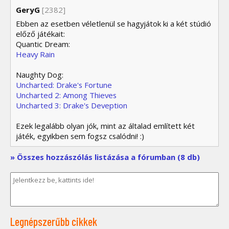
GeryG
[2382]
Ebben az esetben véletlenül se hagyjátok ki a két stúdió
előző játékait:
Quantic Dream:
Heavy Rain
Naughty Dog:
Uncharted: Drake's Fortune
Uncharted 2: Among Thieves
Uncharted 3: Drake's Deveption
Ezek legalább olyan jók, mint az általad említett két
játék, egyikben sem fogsz csalódni! :)
» Összes hozzászólás listázása a fórumban (8 db)
Legnépszerűbb cikkek