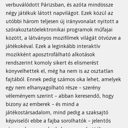
verbuválódott Párizsban, és azóta mindössze
négy játékuk látott napvilágot. Ezek közül az
utóbbi három teljesen új irányvonalat nyitott a
szórakoztatóelektronikai programok műfajai
között, a látványos mozifilmek világát ötvözve a
játékokéval. Ezek a leginkább interaktív
mozikként aposztrofálható alkotások
rendszerint komoly sikert és elismerést
könyvelhettek el, még ha nem is az osztatlan
fajtából. Ennek pedig számos oka lehet, amelyek
egy nem elhanyagolható része – szerény
véleményem szerint – abban keresendő, hogy
bizony az emberek – és mind a
játékostársadalom, mind pedig a szaksajtó
képviselői ebbe a fajba sorolhatók – jelentős