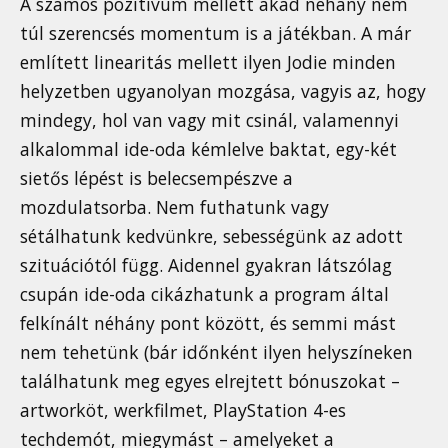
A számos pozitívum mellett akad néhány nem
túl szerencsés momentum is a játékban. A már
említett linearitás mellett ilyen Jodie minden
helyzetben ugyanolyan mozgása, vagyis az, hogy
mindegy, hol van vagy mit csinál, valamennyi
alkalommal ide-oda kémlelve baktat, egy-két
sietős lépést is belecsempészve a
mozdulatsorba. Nem futhatunk vagy
sétálhatunk kedvünkre, sebességünk az adott
szituációtól függ. Aidennel gyakran látszólag
csupán ide-oda cikázhatunk a program által
felkínált néhány pont között, és semmi mást
nem tehetünk (bár időnként ilyen helyszíneken
találhatunk meg egyes elrejtett bónuszokat –
artworköt, werkfilmet, PlayStation 4-es
techdemót, miegymást – amelyeket a