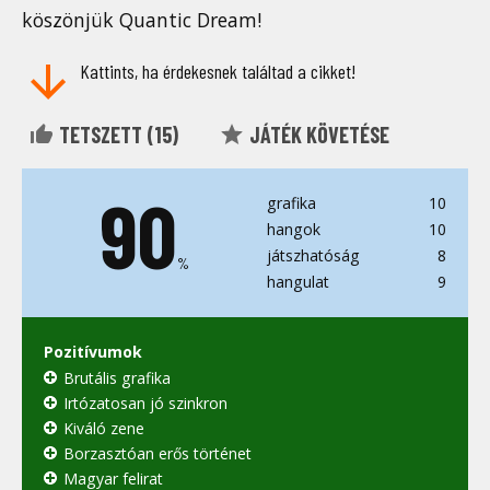
köszönjük Quantic Dream!
Kattints, ha érdekesnek találtad a cikket!
TETSZETT (
15
)
JÁTÉK KÖVETÉSE
90
grafika
10
hangok
10
játszhatóság
8
%
hangulat
9
Pozitívumok
Brutális grafika
Irtózatosan jó szinkron
Kiváló zene
Borzasztóan erős történet
Magyar felirat