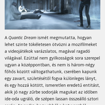
A
Quantic Dream
ismét megmutatta, hogyan
lehet szinte tökéletesen ötvözni a mozifilmeket
a videojátékok varázslatos, magával ragadó
világával. Ezúttal nem gyilkosságok sora szerepel
ugyan a középpontban, és nem is három-négy
főhős között váltogathatunk, cserében kapunk
egy zavart, születésétől fogva különleges lányt,
és egy hozzá kötött, ismeretlen eredetű entitást,
akik jó nagy zűrbe sodorják magukat az időben
ide-oda ugráló, de szépen lassan összeálló sztori