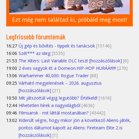
Ezt még nem találtad ki, próbáld meg most!
Legfrissebb fórumtémák
16:27
Új gép és bővítés - tippek és tanácsok
[15146]
16:06
Szét*** az ideg
[5535]
21:53
The Alters: Last Variable DLC teszt [hozzászólások]
[6]
19:00
2 éves vagyok itt a Domeon.HIP-HOP HURÁÁ!!!!!!
[270]
13:06
Warhammer 40,000: Rogue Trader
[88]
09:25
Várható megjelenések – 2026. augusztus
[hozzászólások]
[21]
10:50
Mit játszottál végig legutóbb? Értékeld!
[1616]
12:44
Hihetetlen hírek a nagyvilágból
[4636]
09:46
Filmsarok - mit láttál mostanában?
[43442]
13:02
Kiderült végre, hogy mikor jön a következő Aliens-játék,
pontos dátumot kapott az Aliens: Fireteam Elite 2 is
[hozzászólások]
[1]