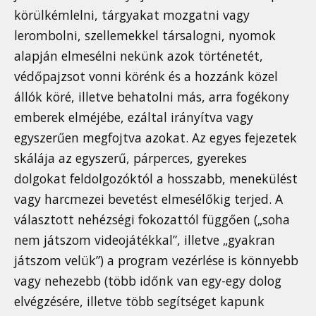
körülkémlelni, tárgyakat mozgatni vagy
lerombolni, szellemekkel társalogni, nyomok
alapján elmesélni nekünk azok történetét,
védőpajzsot vonni körénk és a hozzánk közel
állók köré, illetve behatolni más, arra fogékony
emberek elméjébe, ezáltal irányítva vagy
egyszerűen megfojtva azokat. Az egyes fejezetek
skálája az egyszerű, párperces, gyerekes
dolgokat feldolgozóktól a hosszabb, menekülést
vagy harcmezei bevetést elmesélőkig terjed. A
választott nehézségi fokozattól függően („soha
nem játszom videojátékkal”, illetve „gyakran
játszom velük”) a program vezérlése is könnyebb
vagy nehezebb (több időnk van egy-egy dolog
elvégzésére, illetve több segítséget kapunk