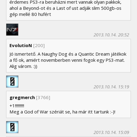
érdemes PS3-ra beruházni mert vannak olyan pakkok,
ahol a Beyond-ot és a Last of ust adják slim 500gb-os
gép mellé 80 hufért
2013.10.14. 20:52
EvolutioN
[200]
Jó ismertető. A Naughy Dog és a Quantic Dream játékok
a fő ok, amiért novemberben venni fogok egy PS3-mat.
Alig várom. :))
2013.10.14. 15:19
gregmerch
[3766]
+1!!!!!!!!!!
Meg a God of War szériát se, ha már itt tartunk :-)!
2013.10.14. 15:09