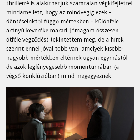
thrillerré is alakíthatjuk számtalan végkifejlettel
mindamellett, hogy az mindvégig ezek –
döntéseinktől függő mértékben – különféle
arányú keveréke marad. Jómagam összesen
ötféle végződést tekintettem meg, de a hírek
szerint ennél jóval több van, amelyek kisebb-
nagyobb mértékben eltérnek ugyan egymástól,
de azok leglényegesebb momentumában (a
végső konklúzióban) mind megegyeznek.