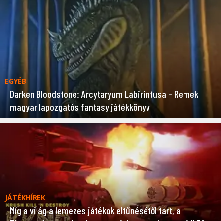
EGYÉB
Darken Bloodstone: Arcytaryum Labirintusa – Remek
magyar lapozgatós fantasy játékkönyv
JÁTÉKHÍREK
Míg a világ a lemezes játékok eltűnésétől tart, a