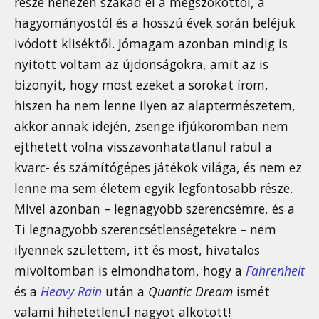
része nehezen szakad el a megszokottól, a
hagyományostól és a hosszú évek során beléjük
ivódott kliséktől. Jómagam azonban mindig is
nyitott voltam az újdonságokra, amit az is
bizonyít, hogy most ezeket a sorokat írom,
hiszen ha nem lenne ilyen az alaptermészetem,
akkor annak idején, zsenge ifjúkoromban nem
ejthetett volna visszavonhatatlanul rabul a
kvarc- és számítógépes játékok világa, és nem ez
lenne ma sem életem egyik legfontosabb része.
Mivel azonban – legnagyobb szerencsémre, és a
Ti legnagyobb szerencsétlenségetekre – nem
ilyennek születtem, itt és most, hivatalos
mivoltomban is elmondhatom, hogy a
Fahrenheit
és a
Heavy Rain
után a
Quantic Dream
ismét
valami hihetetlenül nagyot alkotott!