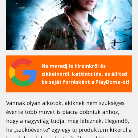
Ne maradj le híreinkről és
cikkeinkről, kattints ide, és állítsd
be saját forrásként a PlayDome-ot!
Vannak olyan alkotók, akiknek nem szükséges
évente több művet is piacra dobniuk ahhoz,
hogy a nagyvilág tudja, még léteznek. Elegendő,
ha „szökőévente” egy-egy új produktum kikerül a