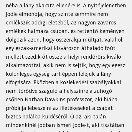
néha a lány akarata ellenére is. A nyitójelenetben
Jodie elmondja, hogy szinte semmire nem
emlékszik addigi életéből, az nagyon zavaros
emlékek halmaza csupán, és rettentő keményen
dolgozik azon, hogy összerakja múltját. Valahol,
egy észak-amerikai kisvároson áthaladó főút
mellett szedik őt össze a helyi rendőrőrs kiváló
alkalmazottai, akik nem is sejtik, hogy egy egész
különleges egység tart éppen feléjük a lány
elfogására. Eközben a közlekedési szabályokkal
nem törődve száguld a helyszínre a zuhogó
esőben Nathan Dawkins professzor, aki hiába
próbálja lebeszélni az illetékeseket a csapat
biztos halálba küldéséről. Ő az, aki talán
mindenkinél jobban ismeri Jodie-t, aki tisztában