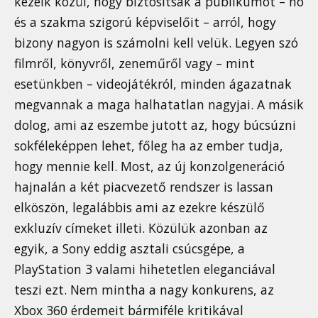
kezeik közül, hogy biztosítsák a publikumot – no
és a szakma szigorú képviselőit – arról, hogy
bizony nagyon is számolni kell velük. Legyen szó
filmről, könyvről, zeneműről vagy – mint
esetünkben – videojátékról, minden ágazatnak
megvannak a maga halhatatlan nagyjai. A másik
dolog, ami az eszembe jutott az, hogy búcsúzni
sokféleképpen lehet, főleg ha az ember tudja,
hogy mennie kell. Most, az új konzolgeneráció
hajnalán a két piacvezető rendszer is lassan
elköszön, legalábbis ami az ezekre készülő
exkluzív címeket illeti. Közülük azonban az
egyik, a Sony eddig asztali csúcsgépe, a
PlayStation 3 valami hihetetlen eleganciával
teszi ezt. Nem mintha a nagy konkurens, az
Xbox 360 érdemeit bármiféle kritikával