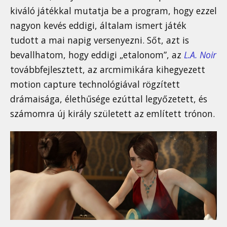
kiváló játékkal mutatja be a program, hogy ezzel
nagyon kevés eddigi, általam ismert játék
tudott a mai napig versenyezni. Sőt, azt is
bevallhatom, hogy eddigi „etalonom”, az
L.A. Noir
továbbfejlesztett, az arcmimikára kihegyezett
motion capture technológiával rögzített
drámaisága, élethűsége ezúttal legyőzetett, és
számomra új király született az említett trónon.