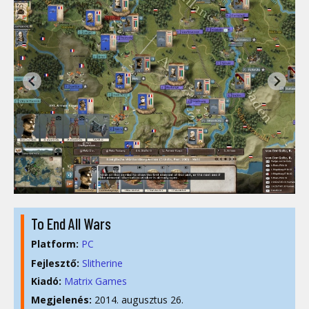
To End All Wars
Platform:
PC
Fejlesztő:
Slitherine
Kiadó:
Matrix Games
Megjelenés:
2014. augusztus 26.