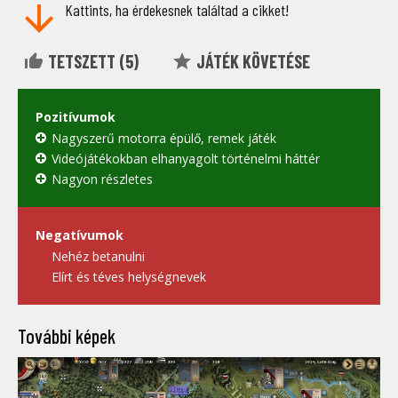
Kattints, ha érdekesnek találtad a cikket!
TETSZETT (
5
)
JÁTÉK KÖVETÉSE
Pozitívumok
Nagyszerű motorra épülő, remek játék
Videójátékokban elhanyagolt történelmi háttér
Nagyon részletes
Negatívumok
Nehéz betanulni
Elírt és téves helységnevek
További képek