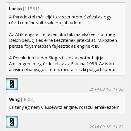
Lacko
[11561]
A Paradoxtól már eljöttek szerintem. Szóval az egy
rövid románc volt csak. Ha jól tudom.
Az AGE enginet teljesen ők írták (az első verziót még
Delphiben.. ;) ) és erre készítenek játékokat. Miközben
persze folyamatosan fejlesztik az engine-t is.
A Revolution Under Siege-t is ez a motor hajtja.
Ami engem még érdekel az az Espana 1936. Az is kb
annyira elhanyagolt téma, mint a ruszki polgárháború.
2014.09.16. 11:33
Wing
[4603]
És tényleg nem Clausewitz engine, rosszul emlékeztem.
2014.09.16. 11:22