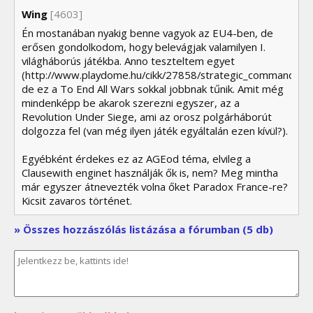
Wing
[4603]
Én mostanában nyakig benne vagyok az EU4-ben, de
erősen gondolkodom, hogy belevágjak valamilyen I.
világháborús játékba. Anno teszteltem egyet
(http://www.playdome.hu/cikk/27858/strategic_command_w
de ez a To End All Wars sokkal jobbnak tűnik. Amit még
mindenképp be akarok szerezni egyszer, az a
Revolution Under Siege, ami az orosz polgárháborút
dolgozza fel (van még ilyen játék egyáltalán ezen kívül?).
Egyébként érdekes ez az AGEod téma, elvileg a
Clausewith enginet használják ők is, nem? Meg mintha
már egyszer átnevezték volna őket Paradox France-re?
Kicsit zavaros történet.
» Összes hozzászólás listázása a fórumban (5 db)