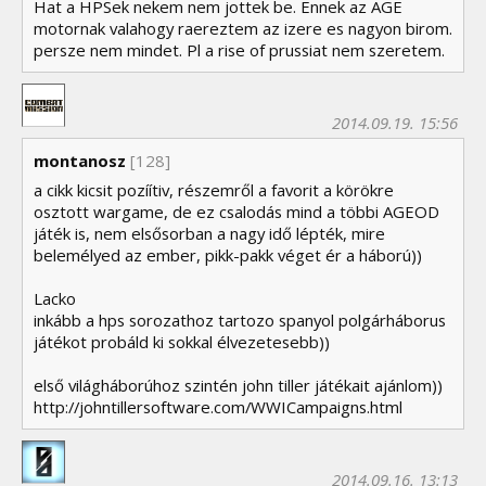
Hat a HPSek nekem nem jottek be. Ennek az AGE
motornak valahogy raereztem az izere es nagyon birom.
persze nem mindet. Pl a rise of prussiat nem szeretem.
2014.09.19. 15:56
montanosz
[128]
a cikk kicsit pozíítiv, részemről a favorit a körökre
osztott wargame, de ez csalodás mind a többi AGEOD
játék is, nem elsősorban a nagy idő lépték, mire
belemélyed az ember, pikk-pakk véget ér a háború))
Lacko
inkább a hps sorozathoz tartozo spanyol polgárháborus
játékot probáld ki sokkal élvezetesebb))
első világháborúhoz szintén john tiller játékait ajánlom))
http://johntillersoftware.com/WWICampaigns.html
2014.09.16. 13:13