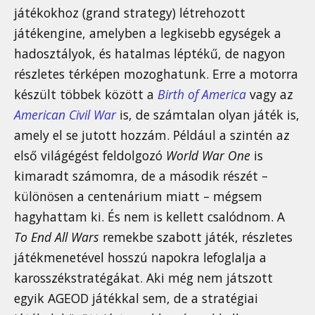
játékokhoz (grand strategy) létrehozott
játékengine, amelyben a legkisebb egységek a
hadosztályok, és hatalmas léptékű, de nagyon
részletes térképen mozoghatunk. Erre a motorra
készült többek között a
Birth of America
vagy az
American Civil War
is, de számtalan olyan játék is,
amely el se jutott hozzám. Például a szintén az
első világégést feldolgozó
World War One
is
kimaradt számomra, de a második részét –
különösen a centenárium miatt – mégsem
hagyhattam ki. És nem is kellett csalódnom. A
To End All Wars
remekbe szabott játék, részletes
játékmenetével hosszú napokra lefoglalja a
karosszékstratégákat. Aki még nem játszott
egyik AGEOD játékkal sem, de a stratégiai