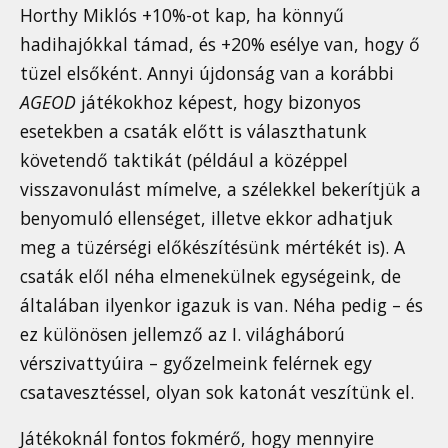
Horthy Miklós +10%-ot kap, ha könnyű
hadihajókkal támad, és +20% esélye van, hogy ő
tüzel elsőként. Annyi újdonság van a korábbi
AGEOD
játékokhoz képest, hogy bizonyos
esetekben a csaták előtt is választhatunk
követendő taktikát (például a középpel
visszavonulást mímelve, a szélekkel bekerítjük a
benyomuló ellenséget, illetve ekkor adhatjuk
meg a tüzérségi előkészítésünk mértékét is). A
csaták elől néha elmenekülnek egységeink, de
általában ilyenkor igazuk is van. Néha pedig – és
ez különösen jellemző az I. világháború
vérszivattyúira – győzelmeink felérnek egy
csatavesztéssel, olyan sok katonát veszítünk el.
Játékoknál fontos fokmérő, hogy mennyire