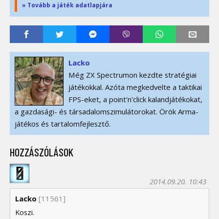
» Tovább a játék adatlapjára
Lacko
Még ZX Spectrumon kezdte stratégiai
játékokkal. Azóta megkedvelte a taktikai
FPS-eket, a point'n'click kalandjátékokat,
a gazdasági- és társadalomszimulátorokat. Örök Arma-
játékos és tartalomfejlesztő.
HOZZÁSZÓLÁSOK
2014.09.20. 10:43
Lacko
[11561]
Koszi.