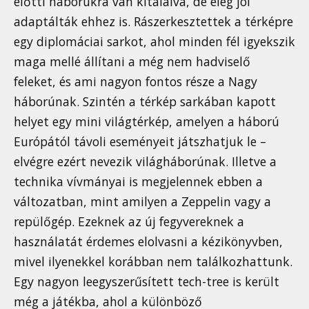
előtti háborúkra van kitalálva, de elég jól
adaptálták ehhez is. Rászerkesztettek a térképre
egy diplomáciai sarkot, ahol minden fél igyekszik
maga mellé állítani a még nem hadviselő
feleket, és ami nagyon fontos része a Nagy
háborúnak. Szintén a térkép sarkában kapott
helyet egy mini világtérkép, amelyen a háború
Európától távoli eseményeit játszhatjuk le –
elvégre ezért nevezik világháborúnak. Illetve a
technika vívmányai is megjelennek ebben a
változatban, mint amilyen a Zeppelin vagy a
repülőgép. Ezeknek az új fegyvereknek a
használatát érdemes elolvasni a kézikönyvben,
mivel ilyenekkel korábban nem találkozhattunk.
Egy nagyon leegyszerűsített tech-tree is került
még a játékba, ahol a különböző