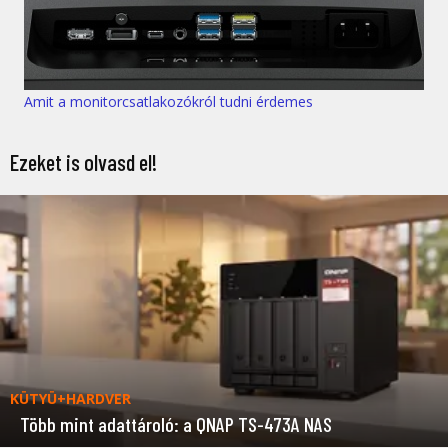
Amit a monitorcsatlakozókról tudni érdemes
Ezeket is olvasd el!
KÜTYÜ+HARDVER
Több mint adattároló: a QNAP TS-473A NAS