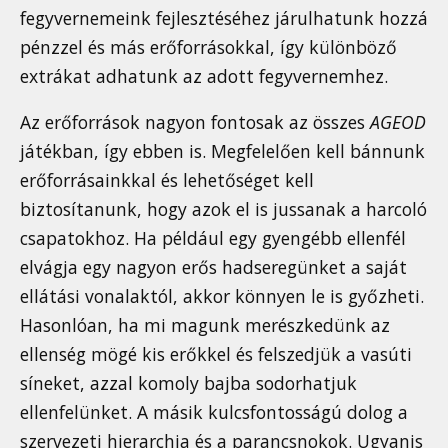
fegyvernemeink fejlesztéséhez járulhatunk hozzá
pénzzel és más erőforrásokkal, így különböző
extrákat adhatunk az adott fegyvernemhez.
Az erőforrások nagyon fontosak az összes
AGEOD
játékban, így ebben is. Megfelelően kell bánnunk
erőforrásainkkal és lehetőséget kell
biztosítanunk, hogy azok el is jussanak a harcoló
csapatokhoz. Ha például egy gyengébb ellenfél
elvágja egy nagyon erős hadseregünket a saját
ellátási vonalaktól, akkor könnyen le is győzheti.
Hasonlóan, ha mi magunk merészkedünk az
ellenség mögé kis erőkkel és felszedjük a vasúti
síneket, azzal komoly bajba sodorhatjuk
ellenfelünket. A másik kulcsfontosságú dolog a
szervezeti hierarchia és a parancsnokok. Ugyanis