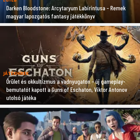
Darken Bloodstone: Arcytaryum Labirintusa – Remek
magyar lapozgatós fantasy játékkönyv
JÁTÉKHÍREK
Őrület és okkultizmus a vadnyugaton – új gameplay-
bemutatót kapott a Guns of Eschaton, Viktor Antonov
utolsó játéka