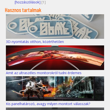
[hozzászólások]
[1]
Hasznos tartalmak
3D-nyomtatás otthon, közérthetően
Amit az ultraszéles monitorokról tudni érdemes
Kis panelhatározó, avagy milyen monitort válasszak?