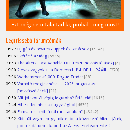
Ezt még nem találtad ki, próbáld meg most!
Legfrissebb fórumtémák
16:27
Új gép és bővítés - tippek és tanácsok
[15146]
16:06
Szét*** az ideg
[5535]
21:53
The Alters: Last Variable DLC teszt [hozzászólások]
[6]
19:00
2 éves vagyok itt a Domeon.HIP-HOP HURÁÁ!!!!!!
[270]
13:06
Warhammer 40,000: Rogue Trader
[88]
09:25
Várható megjelenések – 2026. augusztus
[hozzászólások]
[21]
10:50
Mit játszottál végig legutóbb? Értékeld!
[1616]
12:44
Hihetetlen hírek a nagyvilágból
[4636]
09:46
Filmsarok - mit láttál mostanában?
[43442]
13:02
Kiderült végre, hogy mikor jön a következő Aliens-játék,
pontos dátumot kapott az Aliens: Fireteam Elite 2 is