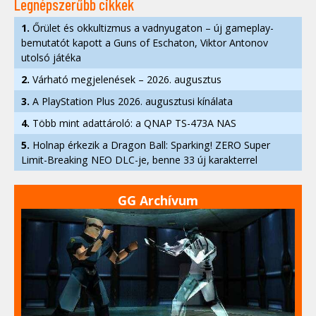
Legnépszerűbb cikkek
1.
Őrület és okkultizmus a vadnyugaton – új gameplay-
bemutatót kapott a Guns of Eschaton, Viktor Antonov
utolsó játéka
2.
Várható megjelenések – 2026. augusztus
3.
A PlayStation Plus 2026. augusztusi kínálata
4.
Több mint adattároló: a QNAP TS-473A NAS
5.
Holnap érkezik a Dragon Ball: Sparking! ZERO Super
Limit-Breaking NEO DLC-je, benne 33 új karakterrel
GG Archívum