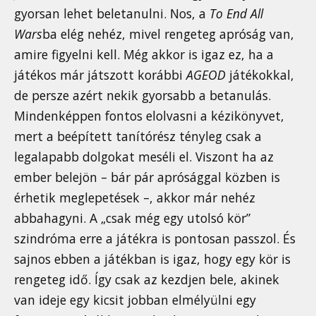
gyorsan lehet beletanulni. Nos, a
To End All
Wars
ba elég nehéz, mivel rengeteg apróság van,
amire figyelni kell. Még akkor is igaz ez, ha a
játékos már játszott korábbi
AGEOD
játékokkal,
de persze azért nekik gyorsabb a betanulás.
Mindenképpen fontos elolvasni a kézikönyvet,
mert a beépített tanítórész tényleg csak a
legalapabb dolgokat meséli el. Viszont ha az
ember belejön – bár pár aprósággal közben is
érhetik meglepetések –, akkor már nehéz
abbahagyni. A „csak még egy utolsó kör”
szindróma erre a játékra is pontosan passzol. És
sajnos ebben a játékban is igaz, hogy egy kör is
rengeteg idő. Így csak az kezdjen bele, akinek
van ideje egy kicsit jobban elmélyülni egy