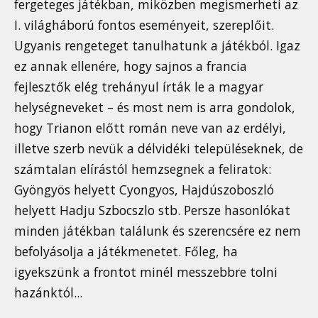
fergeteges játékban, miközben megismerheti az
I. világháború fontos eseményeit, szereplőit.
Ugyanis rengeteget tanulhatunk a játékból. Igaz
ez annak ellenére, hogy sajnos a francia
fejlesztők elég trehányul írták le a magyar
helységneveket – és most nem is arra gondolok,
hogy Trianon előtt román neve van az erdélyi,
illetve szerb nevük a délvidéki településeknek, de
számtalan elírástól hemzsegnek a feliratok:
Gyöngyös helyett Cyongyos, Hajdúszoboszló
helyett Hadju Szbocszlo stb. Persze hasonlókat
minden játékban találunk és szerencsére ez nem
befolyásolja a játékmenetet. Főleg, ha
igyekszünk a frontot minél messzebbre tolni
hazánktól...