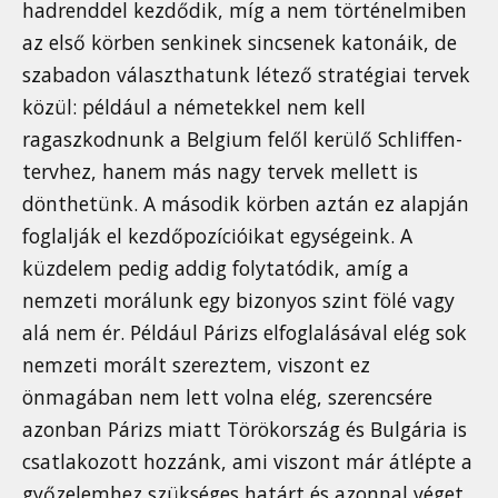
hadrenddel kezdődik, míg a nem történelmiben
az első körben senkinek sincsenek katonáik, de
szabadon választhatunk létező stratégiai tervek
közül: például a németekkel nem kell
ragaszkodnunk a Belgium felől kerülő Schliffen-
tervhez, hanem más nagy tervek mellett is
dönthetünk. A második körben aztán ez alapján
foglalják el kezdőpozícióikat egységeink. A
küzdelem pedig addig folytatódik, amíg a
nemzeti morálunk egy bizonyos szint fölé vagy
alá nem ér. Például Párizs elfoglalásával elég sok
nemzeti morált szereztem, viszont ez
önmagában nem lett volna elég, szerencsére
azonban Párizs miatt Törökország és Bulgária is
csatlakozott hozzánk, ami viszont már átlépte a
győzelemhez szükséges határt és azonnal véget