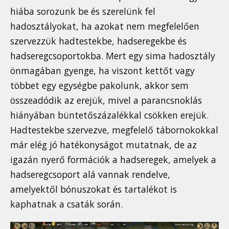
hiába sorozunk be és szerelünk fel
hadosztályokat, ha azokat nem megfelelően
szervezzük hadtestekbe, hadseregekbe és
hadseregcsoportokba. Mert egy sima hadosztály
önmagában gyenge, ha viszont kettőt vagy
többet egy egységbe pakolunk, akkor sem
összeadódik az erejük, mivel a parancsnoklás
hiányában büntetőszázalékkal csökken erejük.
Hadtestekbe szervezve, megfelelő tábornokokkal
már elég jó hatékonyságot mutatnak, de az
igazán nyerő formációk a hadseregek, amelyek a
hadseregcsoport alá vannak rendelve,
amelyektől bónuszokat és tartalékot is
kaphatnak a csaták során.