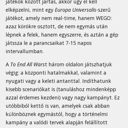
játékok között jártas, akkor úgy el kell
elképzelni, mint egy
Europa Universalis
-szerű
játékot, amely nem real-time, hanem WEGO:
azaz körökre osztott, de nem egymás után
lépnek a felek, hanem egyszerre, és aztán a gép
játssza le a parancsaikat 7-15 napos
intervallumban.
A
To End All Wars
t három oldalon játszhatjuk
végig: a központi hatalmakkal, valamint a
nyugati vagy a keleti antanttal. Indíthatunk
kisebb scenariókat is (tanuláshoz mindenképp
azzal érdemes kezdeni) vagy nagy kampányt. Ez
utóbbiból kettő is van, amelyek csak abban
különböznek egymástól, hogy a történelmi
kampány a valódi tervek alapján felállított