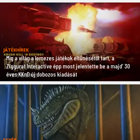
JÁTÉKHÍREK
Míg a világ a lemezes játékok eltűnésétől tart, a
Ziggurat Interactive épp most jelentette be a majd’ 30
éves KKnD új dobozos kiadását
EGYÉB