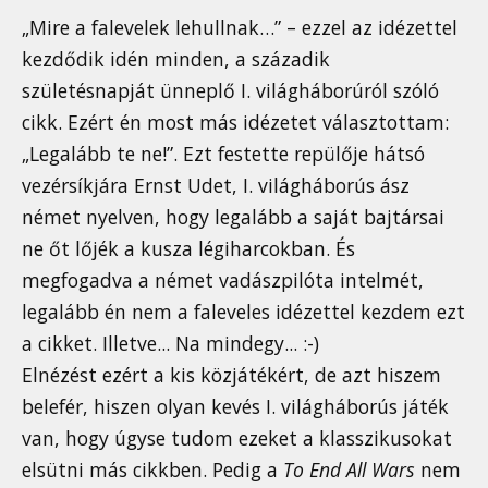
„Mire a falevelek lehullnak…” – ezzel az idézettel
kezdődik idén minden, a századik
születésnapját ünneplő I. világháborúról szóló
cikk. Ezért én most más idézetet választottam:
„Legalább te ne!”. Ezt festette repülője hátsó
vezérsíkjára Ernst Udet, I. világháborús ász
német nyelven, hogy legalább a saját bajtársai
ne őt lőjék a kusza légiharcokban. És
megfogadva a német vadászpilóta intelmét,
legalább én nem a faleveles idézettel kezdem ezt
a cikket. Illetve... Na mindegy... :-)
Elnézést ezért a kis közjátékért, de azt hiszem
belefér, hiszen olyan kevés I. világháborús játék
van, hogy úgyse tudom ezeket a klasszikusokat
elsütni más cikkben. Pedig a
To End All Wars
nem