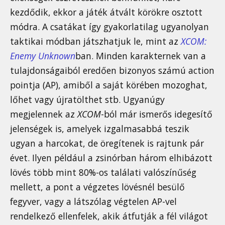
kezdődik, ekkor a játék átvált körökre osztott
módra. A csatákat így gyakorlatilag ugyanolyan
taktikai módban játszhatjuk le, mint az
XCOM:
Enemy Unknown
ban. Minden karakternek van a
tulajdonságaiból eredően bizonyos számú action
pointja (AP), amiből a saját körében mozoghat,
lőhet vagy újratölthet stb. Ugyanúgy
megjelennek az
XCOM
-ból már ismerős idegesítő
jelenségek is, amelyek izgalmasabbá teszik
ugyan a harcokat, de öregítenek is rajtunk pár
évet. Ilyen például a zsinórban három elhibázott
lövés több mint 80%-os találati valószínűség
mellett, a pont a végzetes lövésnél besülő
fegyver, vagy a látszólag végtelen AP-vel
rendelkező ellenfelek, akik átfutják a fél világot