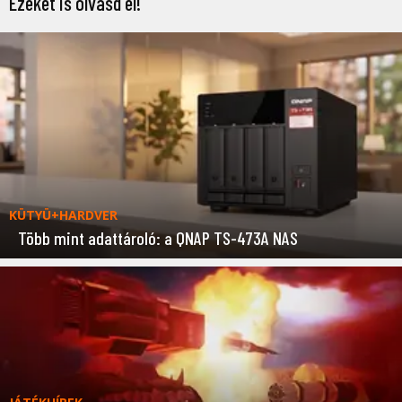
Ezeket is olvasd el!
KÜTYÜ+HARDVER
Több mint adattároló: a QNAP TS-473A NAS