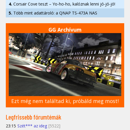
4.
Corsair Cove teszt – Yo-ho-ho, kalóznak lenni jó-jó-jó!
5.
Több mint adattároló: a QNAP TS-473A NAS
GG Archívum
Ezt még nem találtad ki, próbáld meg most!
Legfrissebb fórumtémák
23:15
Szét*** az ideg
[5522]