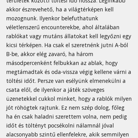
területek közötti töltési idő hossza. Leginkább
akkor észrevehető, ha a világtérképen kell
mozognunk. Ilyenkor belefuthatunk
véletlenszerű encounterekbe, ahol általában
rablókat vagy mutáns állatokat kell legyőzni egy
kicsi térképen. Ha csak el szeretnénk jutni A-ból
B-be, akkor elég zavaró, ha három
másodpercenként felbukkan az ablak, hogy
megtámadtak és oda-vissza végig kellene várni a
töltési időt. Persze van esélyünk elmenekülni a
csata elől, de ilyenkor a játék szöveges
üzenetekkel cukkol minket, hogy a rablók milyen
jót röhögtek rajtunk. Ez nem szép dolog, főleg
ha én csak haladni szerettem volna, nem pedig
időt és töltényt pocsékolni nálamnál jóval
alacsonyabb szintű ellenfelekre, akik semmilyen