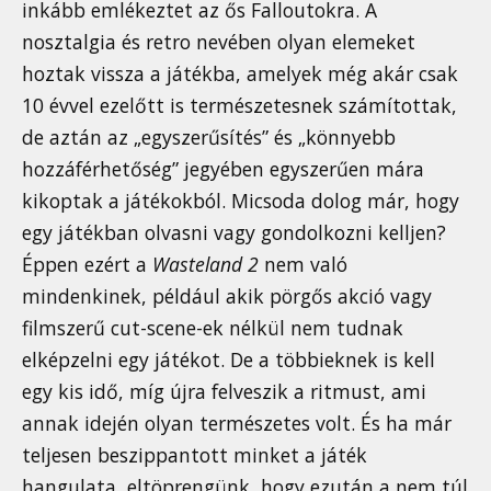
inkább emlékeztet az ős Falloutokra. A
nosztalgia és retro nevében olyan elemeket
hoztak vissza a játékba, amelyek még akár csak
10 évvel ezelőtt is természetesnek számítottak,
de aztán az „egyszerűsítés” és „könnyebb
hozzáférhetőség” jegyében egyszerűen mára
kikoptak a játékokból. Micsoda dolog már, hogy
egy játékban olvasni vagy gondolkozni kelljen?
Éppen ezért a
Wasteland 2
nem való
mindenkinek, például akik pörgős akció vagy
filmszerű cut-scene-ek nélkül nem tudnak
elképzelni egy játékot. De a többieknek is kell
egy kis idő, míg újra felveszik a ritmust, ami
annak idején olyan természetes volt. És ha már
teljesen beszippantott minket a játék
hangulata, eltöprengünk, hogy ezután a nem túl