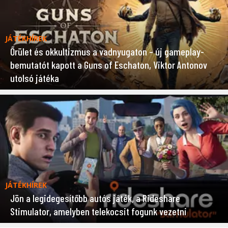
JÁTÉKHÍREK
Őrület és okkultizmus a vadnyugaton – új gameplay-
bemutatót kapott a Guns of Eschaton, Viktor Antonov
utolsó játéka
JÁTÉKHÍREK
Jön a legidegesítőbb autós játék, a Rideshare
Stimulator, amelyben telekocsit fogunk vezetni