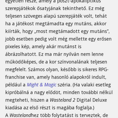
egyetlen része, amely a poszt-apokaliptikus
szerepjátékok ősatyjának tekinthető. Ez még
teljesen szöveges alapú szerepjáték volt, tehát
ha a játékost megtámadta egy mutáns, akkor
kiírták, hogy „most megtámadott egy mutáns”,
jobb esetben pedig volt még mellette egy erősen
pixeles kép, amely akár mutánst is
ábrázolhatott. Ez ma már nyilván nem lenne
működőképes, de a kor színvonalának teljesen
megfelelt. Számos olyan, később is sikeres RPG-
franchise van, amely hasonló alapokról indult,
például a
Might & Magic
széria. (Ha valaki esetleg
kipróbálná a nagy elődöt, minden további nélkül
megteheti, hiszen a
Wasteland 2
Digital Deluxe
kiadása az első részt is magába foglalja.)
A
Wasteland
hez több folytatást is terveztek, de