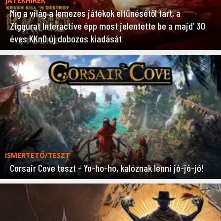
JÁTÉKHÍREK
Míg a világ a lemezes játékok eltűnésétől tart, a
Ziggurat Interactive épp most jelentette be a majd’ 30
éves KKnD új dobozos kiadását
ISMERTETŐ/TESZT
Corsair Cove teszt – Yo-ho-ho, kalóznak lenni jó-jó-jó!