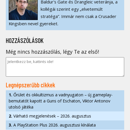
Baldur's Gate és Drangleic veteránja, a
kollégái szerint egy „elvetemült
stratéga”. Immár nem csak a Crusader
Kingsben nevel gyereket.
HOZZÁSZÓLÁSOK
Még nincs hozzászólás, légy Te az első!
Legnépszerűbb cikkek
1.
Őrület és okkultizmus a vadnyugaton – új gameplay-
bemutatót kapott a Guns of Eschaton, Viktor Antonov
utolsó játéka
2.
Várható megjelenések – 2026. augusztus
3.
A PlayStation Plus 2026. augusztusi kínálata