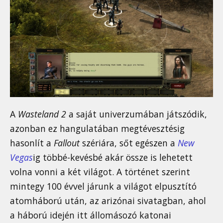
A
Wasteland 2
a saját univerzumában játszódik,
azonban ez hangulatában megtévesztésig
hasonlít a
Fallout
szériára, sőt egészen a
New
Vegas
ig többé-kevésbé akár össze is lehetett
volna vonni a két világot. A történet szerint
mintegy 100 évvel járunk a világot elpusztító
atomháború után, az arizónai sivatagban, ahol
a háború idején itt állomásozó katonai