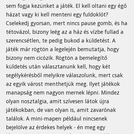
sem fogja kezünket a játék. El kell oltani egy égő
házat vagy ki kell menteni egy fuldoklót?
Cselekedj gyorsan, mert nincs pause gomb, és ha
tétovázol, bizony leég az a ház és vízbe fullad a
szerencsétlen, te pedig bukod a küldetést. A
játék már rögtön a legelején bemutatja, hogy
bizony nem cicózik. Rögtön a bemelegítő
küldetés után választanunk kell, hogy két
segélykérésből melyikre válaszolunk, mert csak
az egyik várost menthetjük meg. Ilyet játékok
manapság nem nagyon mernek lépni. Mindez
olyan nosztalgia, amit szívesen látok újra
játékokban, de van olyan is, amit zavarónak
találok. A mini-mapen például nincsenek
bejelölve az érdekes helyek - én meg egy