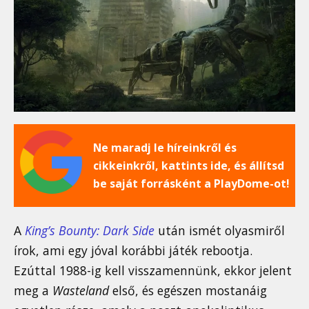
Ne maradj le híreinkről és
cikkeinkről, kattints ide, és állítsd
be saját forrásként a PlayDome-ot!
A
King’s Bounty: Dark Side
után ismét olyasmiről
írok, ami egy jóval korábbi játék rebootja.
Ezúttal 1988-ig kell visszamennünk, ekkor jelent
meg a
Wasteland
első, és egészen mostanáig