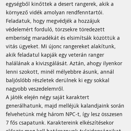
egységből kinőttek a desert rangerek, akik a
környező vidék amolyan rendfenntartói.
Feladatuk, hogy megvédjék a hozzájuk
védelemért forduló, törzsekre töredezett
emberiség maradékát és elsimítsák közöttük a
vitás ügyeket. Mi újonc rangereket alakítunk,
akik feladatul kapják egy veterán ranger
halálának a kivizsgálását. Aztán, ahogy ilyenkor
lenni szokott, minél mélyebbre ásunk, annál
baljóslóbb részletek derülnek ki egy sokkal
nagyobb veszedelemről.
A játék elején négy saját karaktert
generálhatunk, majd melléjük kalandjaink során
felvehetünk még három NPC-t, így lesz összesen
7 fős csapatunk. Karaktereink elkészítésekor
először meg kell határoznunk tulajdonságaikat