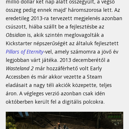
millió dollár két nap alatt összegyűlt, a végső
összeg pedig ennek majd’ háromszorosa lett. Az
eredetileg 2013-ra tervezett megjelenés azonban
csúszott, hiába szállt be a fejlesztésbe az
Obsidian
is, akik szintén meglovagolták a
Kickstarter népszerűségét az általuk fejlesztett
Pillars of Eternity
-vel, amely számomra a jövő év
legjobban várt játéka. 2013 decemberétől a
Wasteland 2
már hozzáférhető volt Early
Accessben és már akkor vezette a Steam
eladásait a nagy téli akciók közepette, teljes
áron. A végleges verzió azonban csak idén
októberben került fel a digitális polcokra.