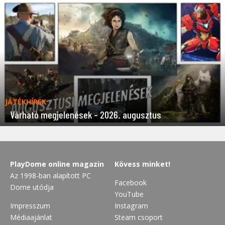
JÁTÉKHÍREK
Várható megjelenések – 2026. augusztus
PlayDome online magazin
Kövess minket!
Az 1998-ban alapított PC
Facebook
Dome utódja
YouTube
Impresszum
Instagram
Médiaajánlat
Steam csoport