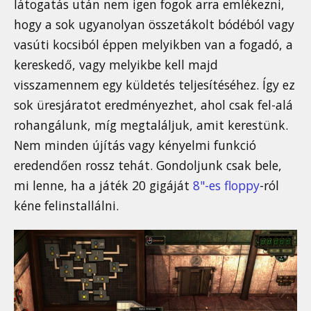
látogatás után nem igen fogok arra emlékezni,
hogy a sok ugyanolyan összetákolt bódéból vagy
vasúti kocsiból éppen melyikben van a fogadó, a
kereskedő, vagy melyikbe kell majd
visszamennem egy küldetés teljesítéséhez. Így ez
sok üresjáratot eredményezhet, ahol csak fel-alá
rohangálunk, míg megtaláljuk, amit kerestünk.
Nem minden újítás vagy kényelmi funkció
eredendően rossz tehát. Gondoljunk csak bele,
mi lenne, ha a játék 20 gigáját
8"-es floppy
-ról
kéne felinstallálni.