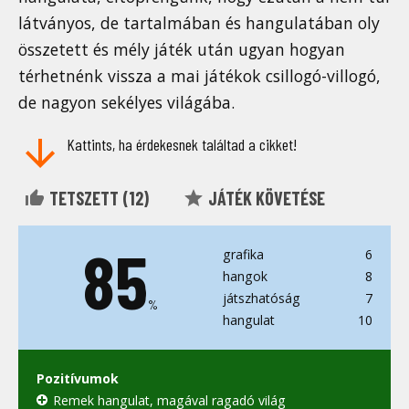
látványos, de tartalmában és hangulatában oly
összetett és mély játék után ugyan hogyan
térhetnénk vissza a mai játékok csillogó-villogó,
de nagyon sekélyes világába.
Kattints, ha érdekesnek találtad a cikket!
TETSZETT (
12
)
JÁTÉK KÖVETÉSE
85
grafika
6
hangok
8
játszhatóság
7
%
hangulat
10
Pozitívumok
Remek hangulat, magával ragadó világ