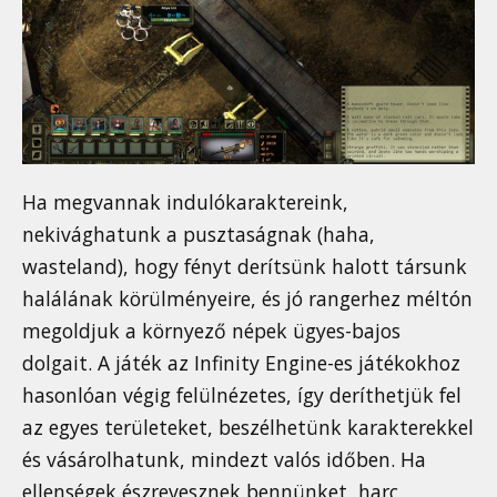
Ha megvannak indulókaraktereink,
nekivághatunk a pusztaságnak (haha,
wasteland), hogy fényt derítsünk halott társunk
halálának körülményeire, és jó rangerhez méltón
megoldjuk a környező népek ügyes-bajos
dolgait. A játék az Infinity Engine-es játékokhoz
hasonlóan végig felülnézetes, így deríthetjük fel
az egyes területeket, beszélhetünk karakterekkel
és vásárolhatunk, mindezt valós időben. Ha
ellenségek észrevesznek bennünket, harc