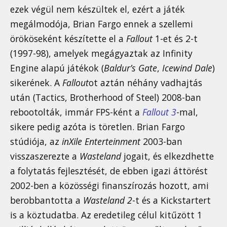
ezek végül nem készültek el, ezért a játék
megálmodója, Brian Fargo ennek a szellemi
örököseként készítette el a
Fallout
1-et és 2-t
(1997-98), amelyek megágyaztak az Infinity
Engine alapú játékok (
Baldur’s Gate
,
Icewind Dale
)
sikerének. A
Fallout
ot aztán néhány vadhajtás
után (Tactics, Brotherhood of Steel) 2008-ban
rebootolták, immár FPS-ként a
Fallout 3
-mal,
sikere pedig azóta is töretlen. Brian Fargo
stúdiója, az
inXile Enterteinment
2003-ban
visszaszerezte a
Wasteland
jogait, és elkezdhette
a folytatás fejlesztését, de ebben igazi áttörést
2002-ben a közösségi finanszírozás hozott, ami
berobbantotta a
Wasteland 2
-t és a Kickstartert
is a köztudatba. Az eredetileg célul kitűzött 1