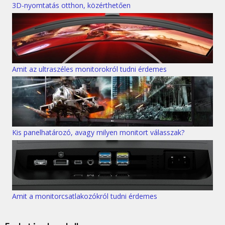
3D-nyomtatás otthon, közérthetően
Amit az ultraszéles monitorokról tudni érdemes
Kis panelhatározó, avagy milyen monitort válasszak?
Amit a monitorcsatlakozókról tudni érdemes