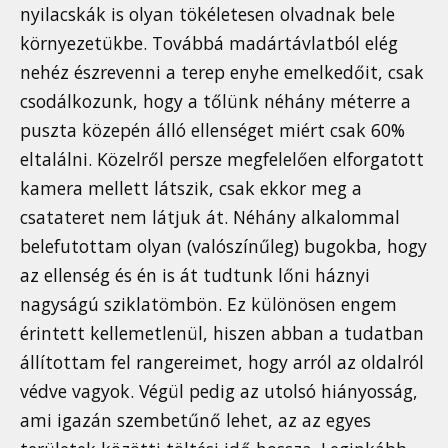
nyilacskák is olyan tökéletesen olvadnak bele
környezetükbe. Továbbá madártávlatból elég
nehéz észrevenni a terep enyhe emelkedőit, csak
csodálkozunk, hogy a tőlünk néhány méterre a
puszta közepén álló ellenséget miért csak 60%
eltalálni. Közelről persze megfelelően elforgatott
kamera mellett látszik, csak ekkor meg a
csatateret nem látjuk át. Néhány alkalommal
belefutottam olyan (valószínűleg) bugokba, hogy
az ellenség és én is át tudtunk lőni háznyi
nagyságú sziklatömbön. Ez különösen engem
érintett kellemetlenül, hiszen abban a tudatban
állítottam fel rangereimet, hogy arról az oldalról
védve vagyok. Végül pedig az utolsó hiányosság,
ami igazán szembetűnő lehet, az az egyes