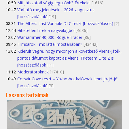
10:50
Mit játszottál végig legutóbb? Értékeld!
[1616]
10:47
Várható megjelenések – 2026. augusztus
[hozzászólások]
[19]
08:31
The Alters: Last Variable DLC teszt [hozzászólások]
[2]
12:44
Hihetetlen hírek a nagyvilágból
[4636]
12:07
Warhammer 40,000: Rogue Trader
[86]
09:46
Filmsarok - mit láttál mostanában?
[43442]
13:02
Kiderült végre, hogy mikor jön a következő Aliens-játék,
pontos dátumot kapott az Aliens: Fireteam Elite 2 is
[hozzászólások]
[1]
11:12
Moderátoroknak
[17410]
10:49
Corsair Cove teszt – Yo-ho-ho, kalóznak lenni jó-jó-jó!
[hozzászólások]
[3]
Hasznos tartalmak