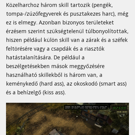
Közelharchoz három skill tartozik (pengék,
tompa-/zúzófegyverek és pusztakezes harc), még
ez is elmegy. Azonban bizonyos területeket
érzésem szerint szükségtelenül túlbonyolítottak,
hiszen például külön skill van a zárak és a széfek
feltörésére vagy a csapdák és a riasztók
hatástalanítására. De például a
beszélgetésekben mások meggyőzésére
használható skillekből is három van, a
keménykedő (hard ass), az okoskodó (smart ass)
és a behízelgő (kiss ass).