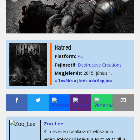
Hatred
Platform:
PC
Fejlesztő:
Destructive Creations
Megjelenés:
2015. június 1.
» Tovább a játék adatlapjára
Zoo_Lee
4-5 évesen találkozott először a
videojátékok világával a Putt-Putt (ill. a