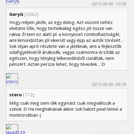
2015.06.06. 10:38
GeryG
[2382]
Hogy milyen játék, az egy dolog. Azt viszont nehéz
elvitatni tőle, hogy technikailag egész jól össze van
rakva. Értem ez alatt pl. a környezet rombolhatóságát,
ami kimondottan jól sikerült vagy épp az autók törését...
Sok olyan apró részlete van a játéknak, ami a fejlesztők
odafigyeléséről árulkodik, vagyis számomra érződik az
egészen, hogy tényleg lelkesedésből csinálták, nem
pénzért. Aztán persze lehet, hogy tévedek... :D
2015.06.06. 08:26
stero
[772]
Még csak meg sem ölik egymást csak megváltozik a
színük :D Ha meghalnának akkor sok halott pixel lenne a
monitorokban :(