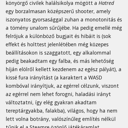
könyörgő civilek halálsikolya mögött a
Hatred
egy borzalmasan középszerű shooter, amely
iszonyatos gyorsasággal zuhan a monotonitás és
a tömény unalom sűrűjébe. Ha pedig emellé még
felrójuk a különböző bugjait és hibáit is (sok
effekt és holttest jelenlétében még közepes
beállításokon is szaggatott, egy alkalommal
pedig beakadtam egy falba, és más lehetőség
híján elölről kellett kezdenem az egész pályát), a
kissé fura irányítást (a karaktert a WASD
kombóval irányítjuk, az egérrel célzunk, viszont
az egérrel nem lehet forogni, haladási irányt
változtatni, így elég gyakran akadtam
tereptárgyakba, falakba), világos, hogy ha nem
lett volna botrány, valószínűleg említés nélkül
tűnik el a Steamre özönlő játékáramlat