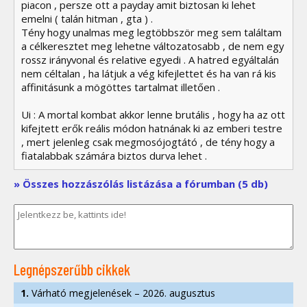
piacon , persze ott a payday amit biztosan ki lehet
emelni ( talán hitman , gta ) .
Tény hogy unalmas meg legtöbbször meg sem találtam
a célkeresztet meg lehetne változatosabb , de nem egy
rossz irányvonal és relative egyedi . A hatred egyáltalán
nem céltalan , ha látjuk a vég kifejlettet és ha van rá kis
affinitásunk a mögöttes tartalmat illetően .
Ui : A mortal kombat akkor lenne brutális , hogy ha az ott
kifejtett erők reális módon hatnának ki az emberi testre
, mert jelenleg csak megmosójogtátó , de tény hogy a
fiatalabbak számára biztos durva lehet .
» Összes hozzászólás listázása a fórumban (5 db)
Legnépszerűbb cikkek
1.
Várható megjelenések – 2026. augusztus