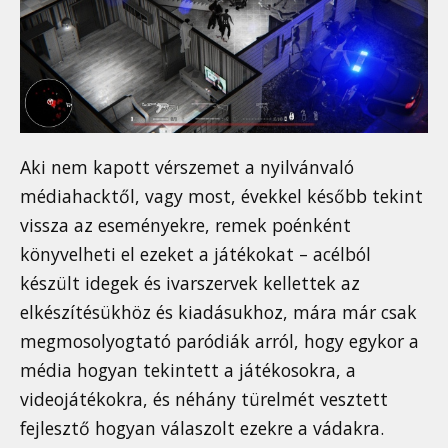
Aki nem kapott vérszemet a nyilvánvaló
médiahacktől, vagy most, évekkel később tekint
vissza az eseményekre, remek poénként
könyvelheti el ezeket a játékokat – acélból
készült idegek és ivarszervek kellettek az
elkészítésükhöz és kiadásukhoz, mára már csak
megmosolyogtató paródiák arról, hogy egykor a
média hogyan tekintett a játékosokra, a
videojátékokra, és néhány türelmét vesztett
fejlesztő hogyan válaszolt ezekre a vádakra.