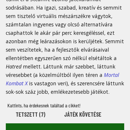
sodrásában. Ha igazi, szabad, kreatív és semmit
sem tisztelő virtuális mészárszékre vágytok,
számtalan ingyenes vagy olcsó alternatívára
csaphattok le akár pár perc keresgéléssel, ezt
azonban még leárazásokon is kerüljétek. Semmit
sem veszítetek, ha a fejlesztők elvárásaival
ellentétben egyszerűen szó nélkül elsétáltok a
Hatred
mellett. Láttunk már szebbet, láttunk
véresebbet (a közelmúltból ilyen téren a
Mortal
Kombat X
is vastagon veri), és szerencsére láttunk
sok-sok száz jobb, emlékezetesebb játékot.
Kattints, ha érdekesnek találtad a cikket!
TETSZETT (
7
)
JÁTÉK KÖVETÉSE