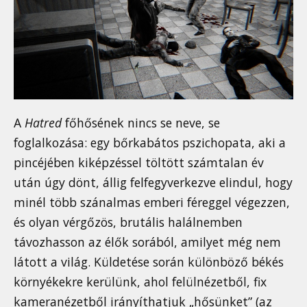
A
Hatred
főhősének nincs se neve, se
foglalkozása: egy bőrkabátos pszichopata, aki a
pincéjében kiképzéssel töltött számtalan év
után úgy dönt, állig felfegyverkezve elindul, hogy
minél több szánalmas emberi féreggel végezzen,
és olyan vérgőzös, brutális halálnemben
távozhasson az élők sorából, amilyet még nem
látott a világ. Küldetése során különböző békés
környékekre kerülünk, ahol felülnézetből, fix
kameranézetből irányíthatjuk „hősünket” (az