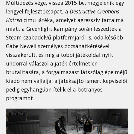
Múltidézés vége, vissza 2015-be: megjelenik egy
lengyel fejlesztőcsapat, a
Destructive Creations
Hatred
című játéka, amelyet agresszív tartalma
miatt a Greenlight kampány során leszedtek a
Steam szabadelvű platformjáról is, oda később
Gabe Newell személyes bocsánatkérésével
visszakerült, és míg a többi játékoldal nyílt
undorral válaszol a játék értelmetlen
brutalitására, a forgalmazást látszólag épelméjű
kiadó nem vállalja, a játéksajtó ismert képviselői
pedig egyhangúan ítélik el a botrányos
programot.