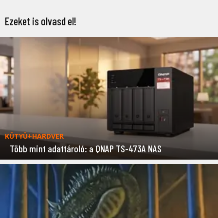
Ezeket is olvasd el!
KÜTYÜ+HARDVER
Több mint adattároló: a QNAP TS-473A NAS