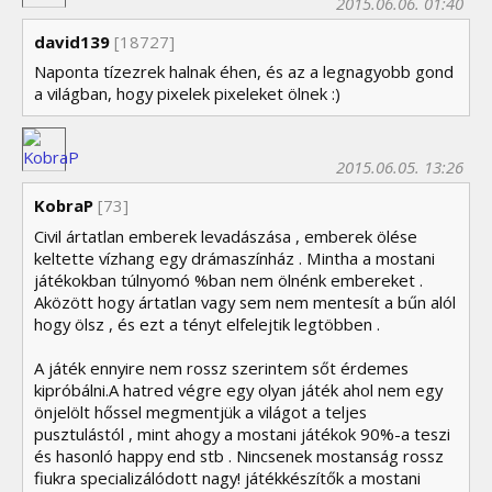
2015.06.06. 01:40
david139
[18727]
Naponta tízezrek halnak éhen, és az a legnagyobb gond
a világban, hogy pixelek pixeleket ölnek :)
2015.06.05. 13:26
KobraP
[73]
Civil ártatlan emberek levadászása , emberek ölése
keltette vízhang egy drámaszínház . Mintha a mostani
játékokban túlnyomó %ban nem ölnénk embereket .
Aközött hogy ártatlan vagy sem nem mentesít a bűn alól
hogy ölsz , és ezt a tényt elfelejtik legtöbben .
A játék ennyire nem rossz szerintem sőt érdemes
kipróbálni.A hatred végre egy olyan játék ahol nem egy
önjelölt hőssel megmentjük a világot a teljes
pusztulástól , mint ahogy a mostani játékok 90%-a teszi
és hasonló happy end stb . Nincsenek mostanság rossz
fiukra specializálódott nagy! játékkészítők a mostani