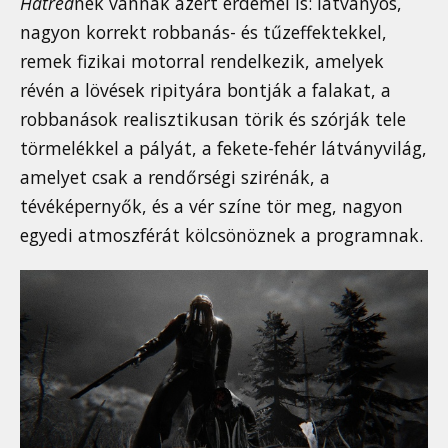
Hatred
nek vannak azért érdemei is: látványos,
nagyon korrekt robbanás- és tűzeffektekkel,
remek fizikai motorral rendelkezik, amelyek
révén a lövések ripityára bontják a falakat, a
robbanások realisztikusan törik és szórják tele
törmelékkel a pályát, a fekete-fehér látványvilág,
amelyet csak a rendőrségi szirénák, a
tévéképernyők, és a vér színe tör meg, nagyon
egyedi atmoszférát kölcsönöznek a programnak.