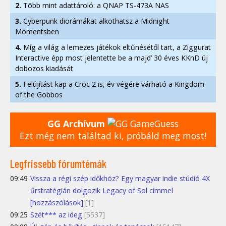
2.
Több mint adattároló: a QNAP TS-473A NAS
3.
Cyberpunk diorámákat alkothatsz a Midnight
Momentsben
4.
Míg a világ a lemezes játékok eltűnésétől tart, a Ziggurat
Interactive épp most jelentette be a majd’ 30 éves KKnD új
dobozos kiadását
5.
Felújítást kap a Croc 2 is, év végére várható a Kingdom
of the Gobbos
GG Archívum
Ezt még nem találtad ki, próbáld meg most!
Legfrissebb fórumtémák
09:49
Vissza a régi szép időkhöz? Egy magyar indie stúdió 4X
űrstratégián dolgozik Legacy of Sol címmel
[hozzászólások]
[1]
09:25
Szét*** az ideg
[5537]