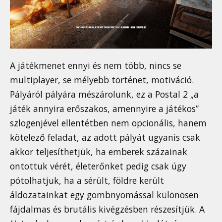
A játékmenet ennyi és nem több, nincs se
multiplayer, se mélyebb történet, motiváció.
Pályáról pályára mészárolunk, ez a Postal 2 „a
játék annyira erőszakos, amennyire a játékos”
szlogenjével ellentétben nem opcionális, hanem
kötelező feladat, az adott pályát ugyanis csak
akkor teljesíthetjük, ha emberek százainak
ontottuk vérét, életerőnket pedig csak úgy
pótolhatjuk, ha a sérült, földre került
áldozatainkat egy gombnyomással különösen
fájdalmas és brutális kivégzésben részesítjük. A