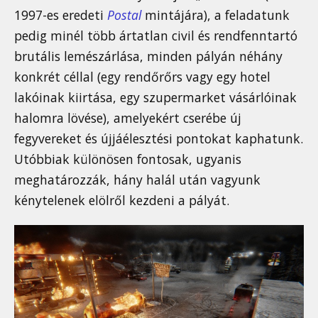
1997-es eredeti
Postal
mintájára), a feladatunk
pedig minél több ártatlan civil és rendfenntartó
brutális lemészárlása, minden pályán néhány
konkrét céllal (egy rendőrőrs vagy egy hotel
lakóinak kiirtása, egy szupermarket vásárlóinak
halomra lövése), amelyekért cserébe új
fegyvereket és újjáélesztési pontokat kaphatunk.
Utóbbiak különösen fontosak, ugyanis
meghatározzák, hány halál után vagyunk
kénytelenek elölről kezdeni a pályát.