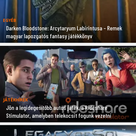
EGYÉB
Darken Bloodstone: Arcytaryum Labirintusa – Remek
magyar lapozgatós fantasy játékkönyv
JÁTÉKHÍREK
Jön a legidegesítőbb autós játék, a Rideshare
Stimulator, amelyben telekocsit fogunk vezetni