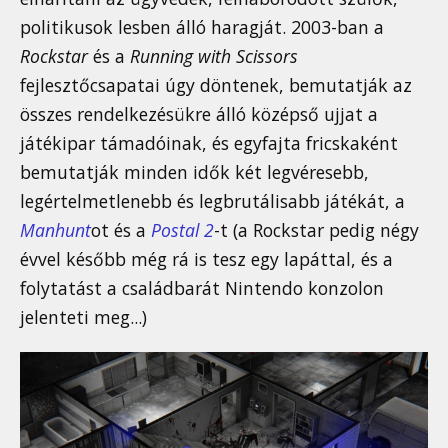
politikusok lesben álló haragját. 2003-ban a
Rockstar
és a
Running with Scissors
fejlesztőcsapatai úgy döntenek, bemutatják az
összes rendelkezésükre álló középső ujjat a
játékipar támadóinak, és egyfajta fricskaként
bemutatják minden idők két legvéresebb,
legértelmetlenebb és legbrutálisabb játékát, a
Manhunt
ot és a
Postal 2
-t (a Rockstar pedig négy
évvel később még rá is tesz egy lapáttal, és a
folytatást a családbarát Nintendo konzolon
jelenteti meg...)