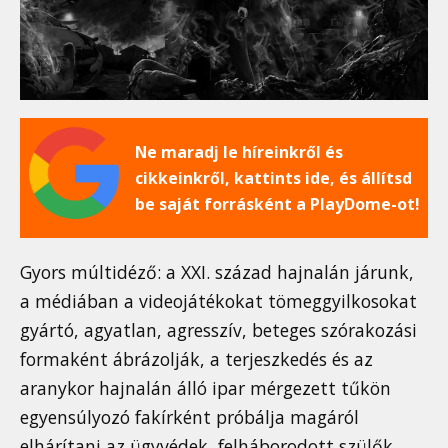
Ne maradj le híreinkről és
cikkeinkről, kattints ide, és állítsd
be saját forrásként a PlayDome-ot!
Gyors múltidéző: a XXI. század hajnalán járunk,
a médiában a videojátékokat tömeggyilkosokat
gyártó, agyatlan, agresszív, beteges szórakozási
formaként ábrázolják, a terjeszkedés és az
aranykor hajnalán álló ipar mérgezett tűkön
egyensúlyozó fakírként próbálja magáról
elhárítani az ügyvédek, felháborodott szülők,