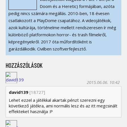
Doom és a Heretic) formájában, azóta
pedig nincs számára megállás. 2010-ben, 18 évesen
csatlakozott a PlayDome csapatához. A videojátékok,
azok kultúrája, történelme mellett rendszeresen ír még
különböző platformokon horror- és trash filmekről,
képregényekről. 2017 óta műfordítóként is
garázdálkodik. Civilben szoftverfejlesztő.
HOZZÁSZÓLÁSOK
2015.06.06. 10:42
david139
[18727]
Lehet ezzel a játékkal akartak pénzt szerezni egy
következő játékra, ami normális lesz és az itt megcsinált
effekteket használja :P