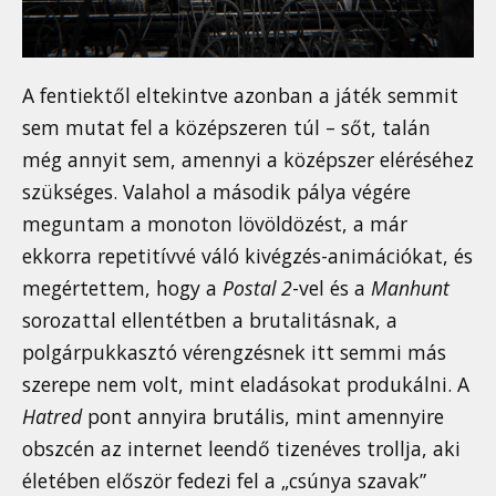
A fentiektől eltekintve azonban a játék semmit
sem mutat fel a középszeren túl – sőt, talán
még annyit sem, amennyi a középszer eléréséhez
szükséges. Valahol a második pálya végére
meguntam a monoton lövöldözést, a már
ekkorra repetitívvé váló kivégzés-animációkat, és
megértettem, hogy a
Postal 2
-vel és a
Manhunt
sorozattal ellentétben a brutalitásnak, a
polgárpukkasztó vérengzésnek itt semmi más
szerepe nem volt, mint eladásokat produkálni. A
Hatred
pont annyira brutális, mint amennyire
obszcén az internet leendő tizenéves trollja, aki
életében először fedezi fel a „csúnya szavak”