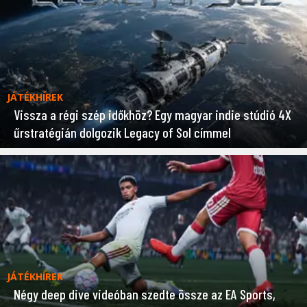
JÁTÉKHÍREK
Vissza a régi szép időkhöz? Egy magyar indie stúdió 4X
űrstratégián dolgozik Legacy of Sol címmel
JÁTÉKHÍREK
Négy deep dive videóban szedte össze az EA Sports,