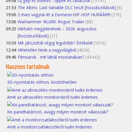
09:08
Új gép és bővítés - tippek és tanácsok
[15147]
21:53
The Alters: Last Variable DLC teszt [hozzászólások]
[6]
19:00
2 éves vagyok itt a Domeon.HIP-HOP HURÁÁ!!!!!!
[270]
13:06
Warhammer 40,000: Rogue Trader
[88]
09:25
Várható megjelenések – 2026. augusztus
[hozzászólások]
[21]
10:50
Mit játszottál végig legutóbb? Értékeld!
[1616]
12:44
Hihetetlen hírek a nagyvilágból
[4636]
09:46
Filmsarok - mit láttál mostanában?
[43442]
Hasznos tartalmak
3D-nyomtatás otthon, közérthetően
Amit az ultraszéles monitorokról tudni érdemes
Kis panelhatározó, avagy milyen monitort válasszak?
Amit a monitorcsatlakozókról tudni érdemes