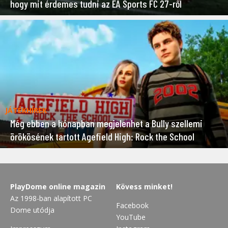
hogy mit érdemes tudni az EA Sports FC 27-ről
JÁTÉKHÍREK
Még ebben a hónapban megjelenhet a Bully szellemi
örökösének tartott Agefield High: Rock the School
PlayDome online magazin
Kövess minket!
Az 1998-ban alapított PC
Facebook
Dome utódja
YouTube