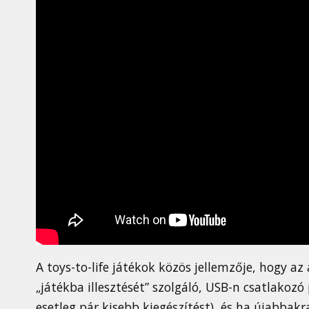
A toys-to-life játékok közös jellemzője, hogy az
„játékba illesztését” szolgáló, USB-n csatlakoz
esetleg pár kisebb kiegészítést), és ha újabbak