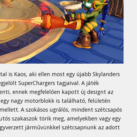
tal is Kaos, aki ellen most egy újabb Skylanders
jelölt SuperChargers tagjaival. A játék
enti, ennek megfelelően kapott új designt az
 egy nagy motorblokk is található, felületén
 mellett. A szokásos ugrálós, mindent szétcsapós
autós szakaszok törik meg, amelyekben vagy egy
fegyverzett járművünkkel szétcsapnunk az adott