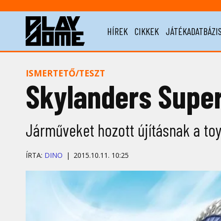
HÍREK
CIKKEK
JÁTÉKADATBÁZI
ISMERTETŐ/TESZT
Skylanders Supe
Járműveket hozott újításnak a toys
ÍRTA:
DINO
2015.10.11. 10:25