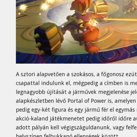
A sztori alapvetően a szokásos, a főgonosz ezút
csapattal indulunk el, mégpedig a címben is meg
legnagyobb újítását a járművek megjelenése jel
alapkészletben lévő Portal of Power is, amelyen
pedig egy-két figura és egy jármű fér el egymás
akció-kaland játékmenetet pedig időről időre 
adott pályán kell végigszáguldanunk, vagy fel
helyszínen felbukkanó ellenségek között.