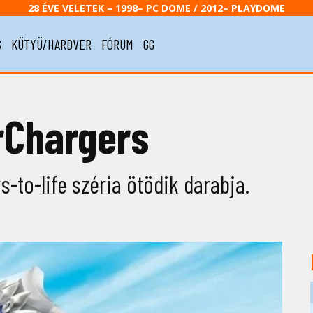
28 ÉVE VELETEK – 1998– PC DOME / 2012– PLAYDOME
S
KÜTYÜ/HARDVER
FÓRUM
GG
rChargers
-to-life széria ötödik darabja.