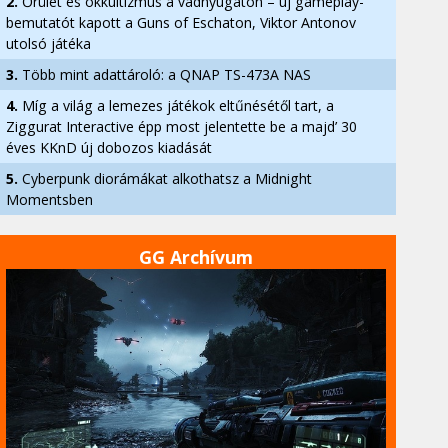
2.
Őrület és okkultizmus a vadnyugaton – új gameplay-
bemutatót kapott a Guns of Eschaton, Viktor Antonov
utolsó játéka
3.
Több mint adattároló: a QNAP TS-473A NAS
4.
Míg a világ a lemezes játékok eltűnésétől tart, a
Ziggurat Interactive épp most jelentette be a majd’ 30
éves KKnD új dobozos kiadását
5.
Cyberpunk diorámákat alkothatsz a Midnight
Momentsben
GG Archívum