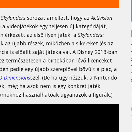
t
Skylanders
sorozat amellett, hogy az
Activision
 a videojátékok egy teljesen új kategóriáját,
en érkezett az első ilyen játék, a
Skylanders:
k az újabb részek, miközben a sikereket (és az
ia is előállt saját játékaival. A Disney 2013-ban
ez természetesen a birtokában lévő licenceket
 idén pedig egy újabb szereplővel bővült a piac, a
O Dimensions
szel. (De ha úgy nézzük, a Nintendo
ek, még ha azok nem is egy konkrét játék
amokhoz használhatóak ugyanazok a figurák.)