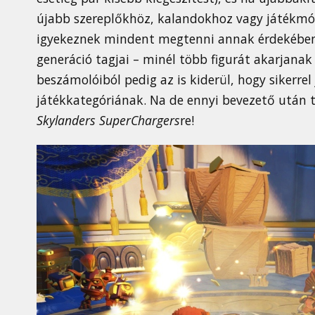
újabb szereplőkhöz, kalandokhoz vagy játékmód
igyekeznek mindent megtenni annak érdekében, 
generáció tagjai – minél több figurát akarjana
beszámolóiból pedig az is kiderül, hogy sikerrel 
játékkategóriának. Na de ennyi bevezető után té
Skylanders SuperChargers
re!