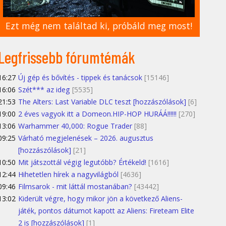
Ezt még nem találtad ki, próbáld meg most!
Legfrissebb fórumtémák
16:27
Új gép és bővítés - tippek és tanácsok
[15146]
16:06
Szét*** az ideg
[5535]
21:53
The Alters: Last Variable DLC teszt [hozzászólások]
[6]
19:00
2 éves vagyok itt a Domeon.HIP-HOP HURÁÁ!!!!!!
[270]
13:06
Warhammer 40,000: Rogue Trader
[88]
09:25
Várható megjelenések – 2026. augusztus
[hozzászólások]
[21]
10:50
Mit játszottál végig legutóbb? Értékeld!
[1616]
12:44
Hihetetlen hírek a nagyvilágból
[4636]
09:46
Filmsarok - mit láttál mostanában?
[43442]
13:02
Kiderült végre, hogy mikor jön a következő Aliens-
játék, pontos dátumot kapott az Aliens: Fireteam Elite
2 is [hozzászólások]
[1]