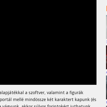
 alapjátékkal a szoftver, valamint a figurák
ó portál mellé mindössze két karaktert kapunk (és
ra vágyunk, akkor súlyos forintokért juthatunk