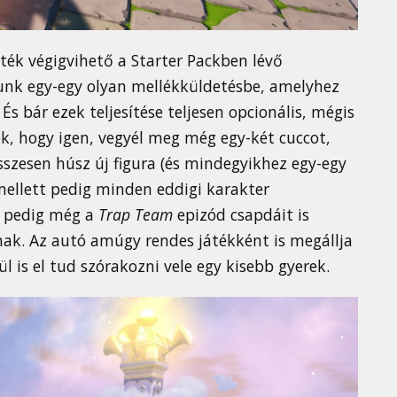
áték végigvihető a Starter Packben lévő
unk egy-egy olyan mellékküldetésbe, amelyhez
És bár ezek teljesítése teljesen opcionális, mégis
ték, hogy igen, vegyél meg még egy-két cuccot,
sszesen húsz új figura (és mindegyikhez egy-egy
mellett pedig minden eddigi karakter
k pedig még a
Trap Team
epizód csapdáit is
nak. Az autó amúgy rendes játékként is megállja
ül is el tud szórakozni vele egy kisebb gyerek.