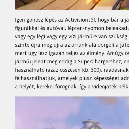
Igen gonosz lépés az Activisiontől, hogy bár a j
figurákkal és autóval, lépten-nyomon beleakad
vagy egy légi vagy egy vízi járműre van szükség. 
szinte újra meg újra az orrunk alá dörgöli a já
mert úgy lesz igazán teljes az élmény. Amúgy ö
jármű) jelent meg eddig a SuperChargershez, e
használható (azaz összesen kb. 300), ráadásna
felhasználhatjuk, amelyek plusz képességet ad
a helyét, kerekei forognak, így a videojáték nélk