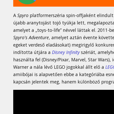
A
Spyro
platformerszéria spin-offjaként elindul
újabb aranytojást tojó tyúkja lett, megalapozta
amelyet a „toys-to-life” névvel láttak el. 2011-b
Spyro's Adventure
, amelyet aztán évente követte
egeket verdeső eladásokat) megirigylő konkurenc
indította útjára a
Disney Infinity
szériát, amelyh
használta fel (Disney/Pixar, Marvel, Star Wars),
Warner a nála lévő LEGO jogokkal állt elő a
LEG
amiibójai is alapvetően ebbe a kategóriába esn
kapcsán jelentek meg, hanem különböző progr