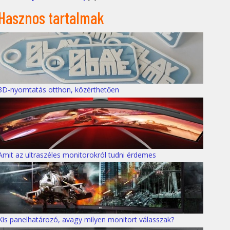
Hasznos tartalmak
3D-nyomtatás otthon, közérthetően
Amit az ultraszéles monitorokról tudni érdemes
Kis panelhatározó, avagy milyen monitort válasszak?