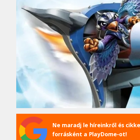
Ne maradj le híreinkről és cikkei
forrásként a PlayDome-ot!