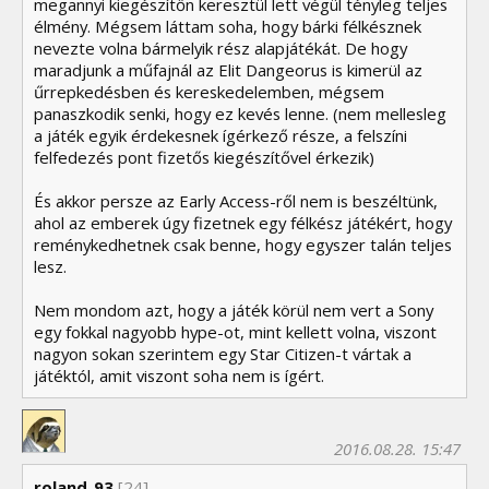
megannyi kiegészítőn keresztül lett végül tényleg teljes
élmény. Mégsem láttam soha, hogy bárki félkésznek
nevezte volna bármelyik rész alapjátékát. De hogy
maradjunk a műfajnál az Elit Dangeorus is kimerül az
űrrepkedésben és kereskedelemben, mégsem
panaszkodik senki, hogy ez kevés lenne. (nem mellesleg
a játék egyik érdekesnek ígérkező része, a felszíni
felfedezés pont fizetős kiegészítővel érkezik)
És akkor persze az Early Access-ről nem is beszéltünk,
ahol az emberek úgy fizetnek egy félkész játékért, hogy
reménykedhetnek csak benne, hogy egyszer talán teljes
lesz.
Nem mondom azt, hogy a játék körül nem vert a Sony
egy fokkal nagyobb hype-ot, mint kellett volna, viszont
nagyon sokan szerintem egy Star Citizen-t vártak a
játéktól, amit viszont soha nem is ígért.
2016.08.28. 15:47
roland_93
[24]