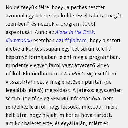
No de tegyük félre, hogy „a peches teszter
azonnal egy lehetetlen küldetéssel találta magát
szemben”, és nézzük a program többi
aspektusát. Anno az
Alone in the Dark:
Illumination
esetében
azt fájlaltam
, hogy a sztori,
illetve a körítés csupán egy-két sűrűn teleírt
képernyő formájában jelent meg a programban,
mindenféle egyéb faxni vagy átvezető videó
nélkül. Elmondhatom: a
No Man’s Sky
esetében
visszasírtam ezt a meglehetősen puritán (de
legalább létező) megoldást. A játékos egyszerűen
semmi (de tényleg SEMMI) információval nem
rendelkezik arról, hogy kicsoda, micsoda, miért
kelt útra, hogy hívják, mikor és hova tartott,
amikor baleset érte, és egyáltalán, miért és