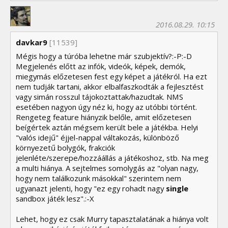
2016.08.29. 10:15
davkar9
[11539]
Mégis hogy a túróba lehetne már szubjektív?:-P:-D
Megjelenés előtt az infók, videók, képek, demók,
miegymás előzetesen fest egy képet a játékról. Ha ezt
nem tudják tartani, akkor elbalfaszkodták a fejlesztést
vagy simán rosszul tájokoztattak/hazudtak. NMS
esetében nagyon úgy néz ki, hogy az utóbbi történt.
Rengeteg feature hiányzik belőle, amit előzetesen
beígértek aztán mégsem került bele a játékba. Helyi
"valós idejű" éjjel-nappal váltakozás, különböző
környezetű bolygók, frakciók
jelenléte/szerepe/hozzáállás a játékoshoz, stb. Na meg
a multi hiánya. A sejtelmes somolygás az "olyan nagy,
hogy nem találkozunk másokkal" szerintem nem
ugyanazt jelenti, hogy "ez egy rohadt nagy
single
sandbox játék lesz".:-X
Lehet, hogy ez csak Murry tapasztalatának a hiánya volt