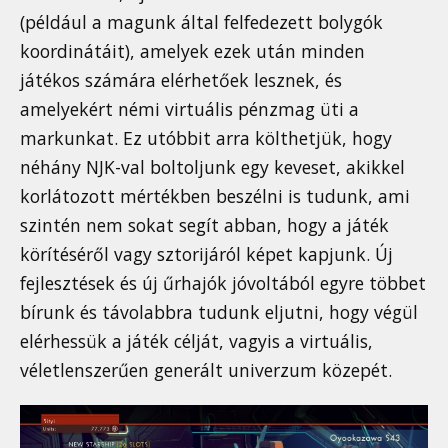
(például a magunk által felfedezett bolygók
koordinátáit), amelyek ezek után minden
játékos számára elérhetőek lesznek, és
amelyekért némi virtuális pénzmag üti a
markunkat. Ez utóbbit arra költhetjük, hogy
néhány NJK-val boltoljunk egy keveset, akikkel
korlátozott mértékben beszélni is tudunk, ami
szintén nem sokat segít abban, hogy a játék
körítéséről vagy sztorijáról képet kapjunk. Új
fejlesztések és új űrhajók jóvoltából egyre többet
bírunk és távolabbra tudunk eljutni, hogy végül
elérhessük a játék célját, vagyis a virtuális,
véletlenszerűen generált univerzum közepét.