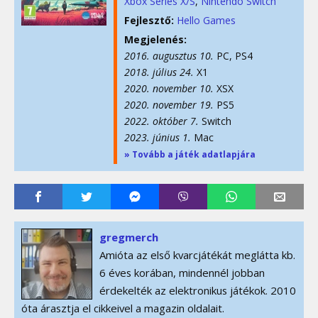
Xbox Series X/S
Nintendo Switch
Fejlesztő:
Hello Games
Megjelenés:
2016. augusztus 10.
PC, PS4
2018. július 24.
X1
2020. november 10.
XSX
2020. november 19.
PS5
2022. október 7.
Switch
2023. június 1.
Mac
» Tovább a játék adatlapjára
gregmerch
Amióta az első kvarcjátékát meglátta kb.
6 éves korában, mindennél jobban
érdekelték az elektronikus játékok. 2010
óta árasztja el cikkeivel a magazin oldalait.