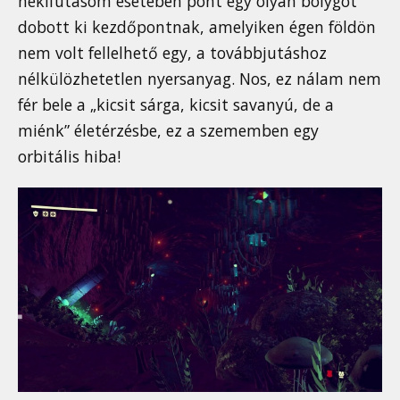
nekifutásom esetében pont egy olyan bolygót
dobott ki kezdőpontnak, amelyiken égen földön
nem volt fellelhető egy, a továbbjutáshoz
nélkülözhetetlen nyersanyag. Nos, ez nálam nem
fér bele a „kicsit sárga, kicsit savanyú, de a
miénk” életérzésbe, ez a szememben egy
orbitális hiba!