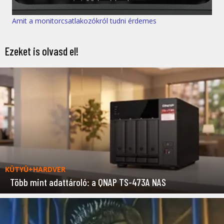
Amit a monitorcsatlakozókról tudni érdemes
Ezeket is olvasd el!
KÜTYÜ+HARDVER
Több mint adattároló: a QNAP TS-473A NAS