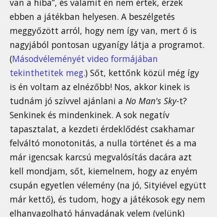
van a hiba”, és valamit én nem értek, érzek
ebben a játékban helyesen. A beszélgetés
meggyőzött arról, hogy nem így van, mert ő is
nagyjából pontosan ugyanígy látja a programot.
(
Másodvéleményét video formájában
tekinthetitek meg.
) Sőt, kettőnk közül még így
is én voltam az elnézőbb! Nos, akkor kinek is
tudnám jó szívvel ajánlani a
No Man's Sky
-t?
Senkinek és mindenkinek. A sok negatív
tapasztalat, a kezdeti érdeklődést csakhamar
felváltó monotonitás, a nulla történet és a ma
már igencsak karcsú megvalósítás dacára azt
kell mondjam, sőt, kiemelnem, hogy az enyém
csupán egyetlen vélemény (na jó, Sityiével együtt
már kettő), és tudom, hogy a játékosok egy nem
elhanyagolható hányadának velem (velünk)