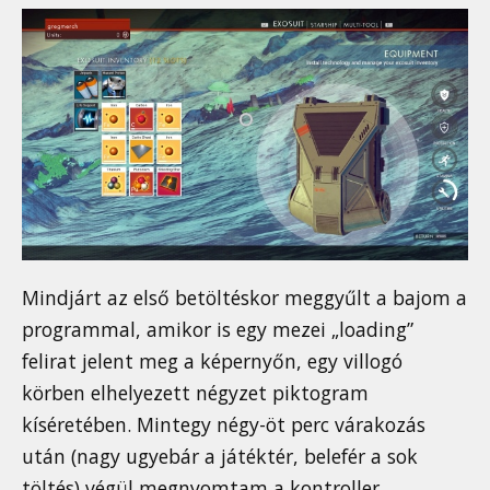
Mindjárt az első betöltéskor meggyűlt a bajom a
programmal, amikor is egy mezei „loading”
felirat jelent meg a képernyőn, egy villogó
körben elhelyezett négyzet piktogram
kíséretében. Mintegy négy-öt perc várakozás
után (nagy ugyebár a játéktér, belefér a sok
töltés) végül megnyomtam a kontroller