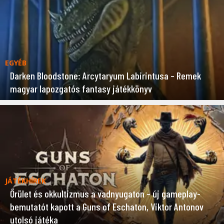
EGYÉB
Darken Bloodstone: Arcytaryum Labirintusa – Remek
magyar lapozgatós fantasy játékkönyv
JÁTÉKHÍREK
Őrület és okkultizmus a vadnyugaton – új gameplay-
bemutatót kapott a Guns of Eschaton, Viktor Antonov
utolsó játéka