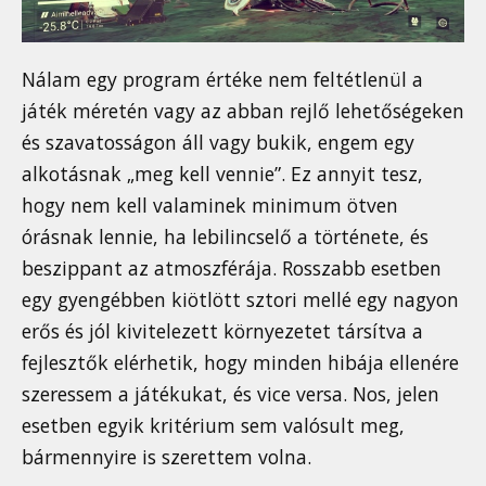
Nálam egy program értéke nem feltétlenül a
játék méretén vagy az abban rejlő lehetőségeken
és szavatosságon áll vagy bukik, engem egy
alkotásnak „meg kell vennie”. Ez annyit tesz,
hogy nem kell valaminek minimum ötven
órásnak lennie, ha lebilincselő a története, és
beszippant az atmoszférája. Rosszabb esetben
egy gyengébben kiötlött sztori mellé egy nagyon
erős és jól kivitelezett környezetet társítva a
fejlesztők elérhetik, hogy minden hibája ellenére
szeressem a játékukat, és vice versa. Nos, jelen
esetben egyik kritérium sem valósult meg,
bármennyire is szerettem volna.