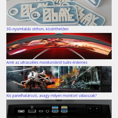
3D-nyomtatás otthon, közérthetően
Amit az ultraszéles monitorokról tudni érdemes
Kis panelhatározó, avagy milyen monitort válasszak?