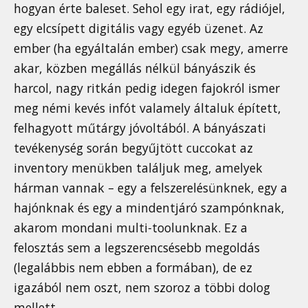
hogyan érte baleset. Sehol egy irat, egy rádiójel,
egy elcsípett digitális vagy egyéb üzenet. Az
ember (ha egyáltalán ember) csak megy, amerre
akar, közben megállás nélkül bányászik és
harcol, nagy ritkán pedig idegen fajokról ismer
meg némi kevés infót valamely általuk épített,
felhagyott műtárgy jóvoltából. A bányászati
tevékenység során begyűjtött cuccokat az
inventory menükben találjuk meg, amelyek
hárman vannak – egy a felszerelésünknek, egy a
hajónknak és egy a mindentjáró szampónknak,
akarom mondani multi-toolunknak. Ez a
felosztás sem a legszerencsésebb megoldás
(legalábbis nem ebben a formában), de ez
igazából nem oszt, nem szoroz a többi dolog
mellett.