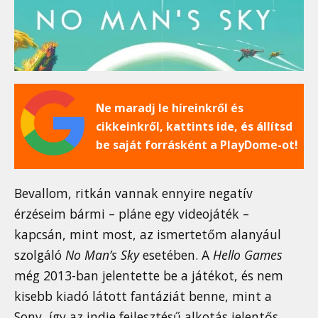
Ne maradj le híreinkről és
cikkeinkről, kattints ide, és állítsd
be saját forrásként a PlayDome-ot!
Bevallom, ritkán vannak ennyire negatív
érzéseim bármi – pláne egy videojáték –
kapcsán, mint most, az ismertetőm alanyául
szolgáló
No Man’s Sky
esetében. A
Hello Games
még 2013-ban jelentette be a játékot, és nem
kisebb kiadó látott fantáziát benne, mint a
Sony, így az indie fejlesztésű alkotás jelentős