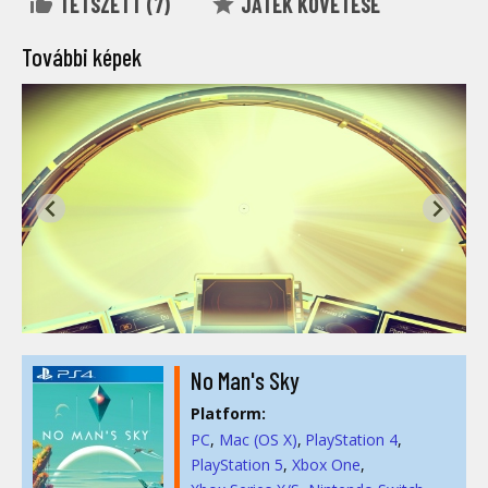
TETSZETT (
7
)
JÁTÉK KÖVETÉSE
További képek
No Man's Sky
Platform:
PC
Mac (OS X)
PlayStation 4
PlayStation 5
Xbox One