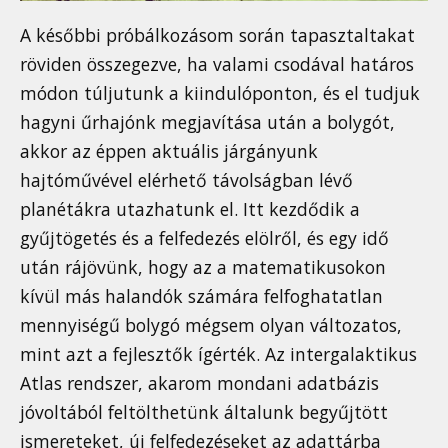
A későbbi próbálkozásom során tapasztaltakat
röviden összegezve, ha valami csodával határos
módon túljutunk a kiindulóponton, és el tudjuk
hagyni űrhajónk megjavítása után a bolygót,
akkor az éppen aktuális járgányunk
hajtóművével elérhető távolságban lévő
planétákra utazhatunk el. Itt kezdődik a
gyűjtögetés és a felfedezés elölről, és egy idő
után rájövünk, hogy az a matematikusokon
kívül más halandók számára felfoghatatlan
mennyiségű bolygó mégsem olyan változatos,
mint azt a fejlesztők ígérték. Az intergalaktikus
Atlas rendszer, akarom mondani adatbázis
jóvoltából feltölthetünk általunk begyűjtött
ismereteket, új felfedezéseket az adattárba