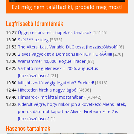
Ezt még nem találtad ki, próbáld meg most!
Legfrissebb fórumtémák
16:27
Új gép és bővítés - tippek és tanácsok
[15146]
16:06
Szét*** az ideg
[5535]
21:53
The Alters: Last Variable DLC teszt [hozzászólások]
[6]
19:00
2 éves vagyok itt a Domeon.HIP-HOP HURÁÁ!!!!!!
[270]
13:06
Warhammer 40,000: Rogue Trader
[88]
09:25
Várható megjelenések – 2026. augusztus
[hozzászólások]
[21]
10:50
Mit játszottál végig legutóbb? Értékeld!
[1616]
12:44
Hihetetlen hírek a nagyvilágból
[4636]
09:46
Filmsarok - mit láttál mostanában?
[43442]
13:02
Kiderült végre, hogy mikor jön a következő Aliens-játék,
pontos dátumot kapott az Aliens: Fireteam Elite 2 is
[hozzászólások]
[1]
Hasznos tartalmak