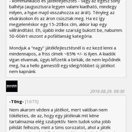
- kommunikáció és játékfejlesztés - vagy az egész sony
balhéja (augusztusra legyen valami kiadható, mindegy
milyen, a hype majd visszahozza az árát). Tényleg az
elvárásokon és az áron csúsztak meg. Ha ez így
megjelenéskor egy 15-20$os cím, akkor kap egy
vállrándítást. Eh, újabb indie szarság bukott be, nabumm.
50-60ért viszont a pofátlanság kategória.
Mondjuk a "nagy" játékfejlesztésnél is ez kezd lenni a
mindennapos, a friss címek ~85% +/- is ilyen. A kiadók
vígan elvannak, úgyis kifizetik a birkák, de nem lepődnék
meg, ha a hello gamestől egy ideig/többet új játékot
nem kapnánk.
2016.08.29. 09:30
-T0ng-
[1675]
Nem akarom védeni a játékot, mert valóban nem
tökéletes, de az, hogy egy játéknak mit kéne
tartalmaznia elég szubjektív. Nem tudok soha jobb
példát felhozni, mint a Sims sorozatot, ahol a játék