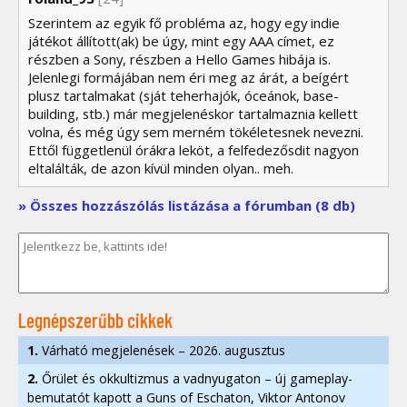
Szerintem az egyik fő probléma az, hogy egy indie
játékot állított(ak) be úgy, mint egy AAA címet, ez
részben a Sony, részben a Hello Games hibája is.
Jelenlegi formájában nem éri meg az árát, a beígért
plusz tartalmakat (sját teherhajók, óceánok, base-
building, stb.) már megjelenéskor tartalmaznia kellett
volna, és még úgy sem merném tökéletesnek nevezni.
Ettől függetlenül órákra leköt, a felfedezősdit nagyon
eltalálták, de azon kívül minden olyan.. meh.
» Összes hozzászólás listázása a fórumban (8 db)
Legnépszerűbb cikkek
1.
Várható megjelenések – 2026. augusztus
2.
Őrület és okkultizmus a vadnyugaton – új gameplay-
bemutatót kapott a Guns of Eschaton, Viktor Antonov