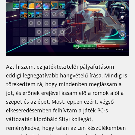
Azt hiszem, ez játéktesztelői pályafutásom
eddigi legnegatívabb hangvételű írása. Mindig is
törekedtem rá, hogy mindenben meglássam a
jót, és erőnek erejével ássam elő a romok alól a
szépet és az épet. Most, éppen ezért, végső
elkeseredésemben felhívtam a játék PC-s
változatát kipróbáló Sityi kollégát,
reménykedve, hogy talán az „én készülékemben