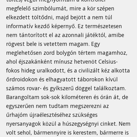
megfelelő szimbólumát, mire a kör szépen
elkezdett töltődni, majd bejött a nem túl
informatív kezdő képernyő. Ez természetesen
nem tántorított el az azonnali játéktól, amibe
rögvest bele is vetettem magam. Egy
meglehetősen zord bolygón tértem magamhoz,
ahol éjszakánként mínusz hetvenöt Celsius-
fokos hideg uralkodott, és a civilizált kéz alkotta
őrdroidokon és elhagyatott táborokon kívül
számos rovar- és gyíkszerű döggel találkoztam.
Barangoltam sok-sok kilométeren és órán át, de
egyszerűen nem tudtam megszerezni az
űrhajóm újraélesztéséhez szükséges
nyersanyagok közül a húszegységnyi cinket. Nem
volt sehol, bármennyire is kerestem, bármerre is