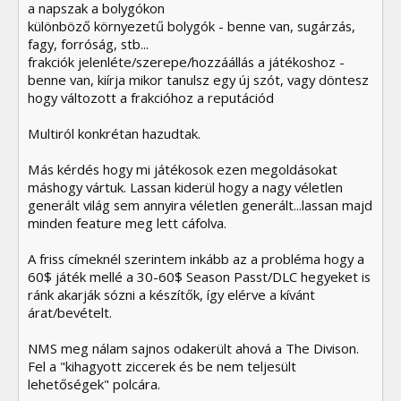
a napszak a bolygókon
különböző környezetű bolygók - benne van, sugárzás,
fagy, forróság, stb...
frakciók jelenléte/szerepe/hozzáállás a játékoshoz -
benne van, kiírja mikor tanulsz egy új szót, vagy döntesz
hogy változott a frakcióhoz a reputációd
Multiról konkrétan hazudtak.
Más kérdés hogy mi játékosok ezen megoldásokat
máshogy vártuk. Lassan kiderül hogy a nagy véletlen
generált világ sem annyira véletlen generált...lassan majd
minden feature meg lett cáfolva.
A friss címeknél szerintem inkább az a probléma hogy a
60$ játék mellé a 30-60$ Season Passt/DLC hegyeket is
ránk akarják sózni a készítők, így elérve a kívánt
árat/bevételt.
NMS meg nálam sajnos odakerült ahová a The Divison.
Fel a "kihagyott ziccerek és be nem teljesült
lehetőségek" polcára.