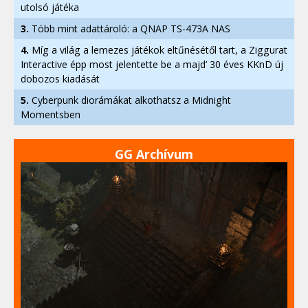
utolsó játéka
3.
Több mint adattároló: a QNAP TS-473A NAS
4.
Míg a világ a lemezes játékok eltűnésétől tart, a Ziggurat
Interactive épp most jelentette be a majd’ 30 éves KKnD új
dobozos kiadását
5.
Cyberpunk diorámákat alkothatsz a Midnight
Momentsben
GG Archívum