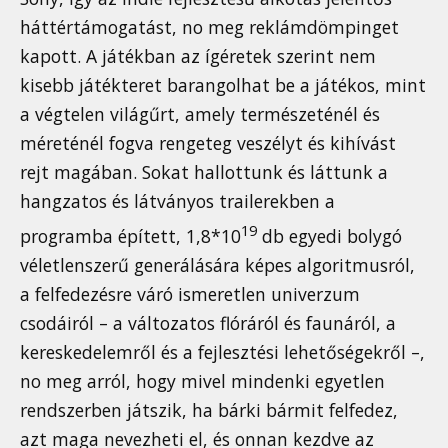
háttértámogatást, no meg reklámdömpinget
kapott. A játékban az ígéretek szerint nem
kisebb játékteret barangolhat be a játékos, mint
a végtelen világűrt, amely természeténél és
méreténél fogva rengeteg veszélyt és kihívást
rejt magában. Sokat hallottunk és láttunk a
hangzatos és látványos trailerekben a
19
programba épített, 1,8*10
db egyedi bolygó
véletlenszerű generálására képes algoritmusról,
a felfedezésre váró ismeretlen univerzum
csodáiról – a változatos flóráról és faunáról, a
kereskedelemről és a fejlesztési lehetőségekről –,
no meg arról, hogy mivel mindenki egyetlen
rendszerben játszik, ha bárki bármit felfedez,
azt maga nevezheti el, és onnan kezdve az