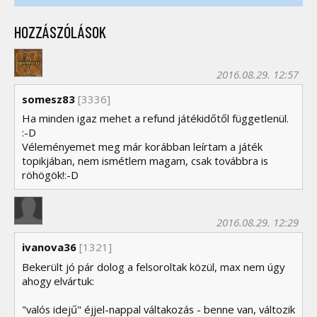
HOZZÁSZÓLÁSOK
2016.08.29. 12:57
somesz83
[3336]
Ha minden igaz mehet a refund játékidőtől függetlenül.
:-D
Véleményemet meg már korábban leírtam a játék
topikjában, nem ismétlem magam, csak továbbra is
röhögök!:-D
2016.08.29. 12:29
ivanova36
[1321]
Bekerült jó pár dolog a felsoroltak közül, max nem úgy
ahogy elvártuk:
"valós idejű" éjjel-nappal váltakozás - benne van, változik