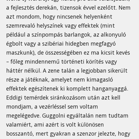
a fejlesztés derekán, tizensok évvel ezelőtt. Nem
azt mondom, hogy nincsenek helyenként
szemrevaló helyszínek vagy effektek (mint
például a színpompás barlangok, az alkonyuló
égbolt vagy a szibériai hidegben megfagyó
maszkunk), de összességében ez ma kicsit kevés
– főleg mindennemű történeti körítés vagy
háttér nélkül. A zene talán a legjobban sikerült
része a játéknak, amelyet nem kimagasló
effektek egészítenek ki komplett hanganyaggá.
Eddigi temérdek siránkozásom után azt kell
mondjam, a vezérléssel sem voltam
megelégedve. Guggolni egyáltalán nem tudtam
valamiért, ami azért is volt különösen
bosszantó, mert gyakran a szenzor jelezte, hogy