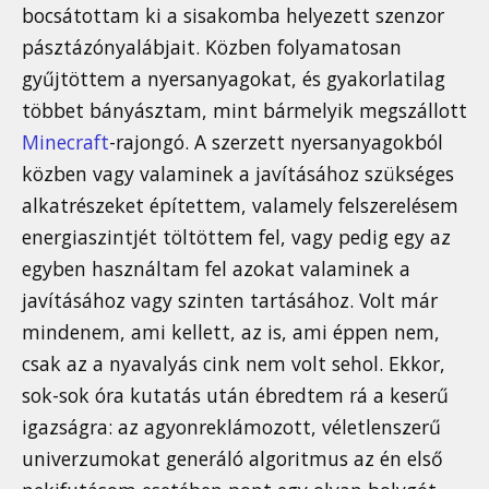
bocsátottam ki a sisakomba helyezett szenzor
pásztázónyalábjait. Közben folyamatosan
gyűjtöttem a nyersanyagokat, és gyakorlatilag
többet bányásztam, mint bármelyik megszállott
Minecraft
-rajongó. A szerzett nyersanyagokból
közben vagy valaminek a javításához szükséges
alkatrészeket építettem, valamely felszerelésem
energiaszintjét töltöttem fel, vagy pedig egy az
egyben használtam fel azokat valaminek a
javításához vagy szinten tartásához. Volt már
mindenem, ami kellett, az is, ami éppen nem,
csak az a nyavalyás cink nem volt sehol. Ekkor,
sok-sok óra kutatás után ébredtem rá a keserű
igazságra: az agyonreklámozott, véletlenszerű
univerzumokat generáló algoritmus az én első