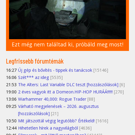
Ezt még nem találtad ki, próbáld meg most!
Legfrissebb fórumtémák
16:27
Új gép és bővítés - tippek és tanácsok
[15146]
16:06
Szét*** az ideg
[5535]
21:53
The Alters: Last Variable DLC teszt [hozzászólások]
[6]
19:00
2 éves vagyok itt a Domeon.HIP-HOP HURÁÁ!!!!!!
[270]
13:06
Warhammer 40,000: Rogue Trader
[88]
09:25
Várható megjelenések – 2026. augusztus
[hozzászólások]
[21]
10:50
Mit játszottál végig legutóbb? Értékeld!
[1616]
12:44
Hihetetlen hírek a nagyvilágból
[4636]