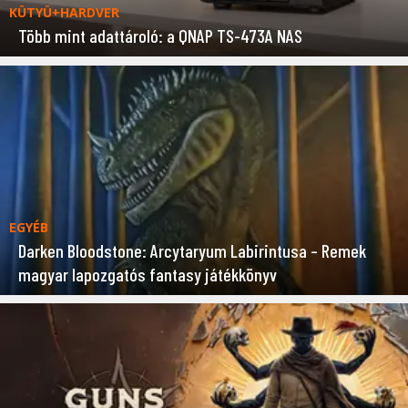
KÜTYÜ+HARDVER
Több mint adattároló: a QNAP TS-473A NAS
EGYÉB
Darken Bloodstone: Arcytaryum Labirintusa – Remek
magyar lapozgatós fantasy játékkönyv