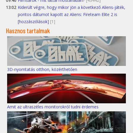
09:46
Filmsarok - mit láttál mostanában?
[43442]
13:02
Kiderült végre, hogy mikor jön a következő Aliens-játék,
pontos dátumot kapott az Aliens: Fireteam Elite 2 is
[hozzászólások]
[1]
Hasznos tartalmak
3D-nyomtatás otthon, közérthetően
Amit az ultraszéles monitorokról tudni érdemes