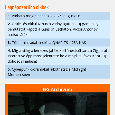
Legnépszerűbb cikkek
1.
Várható megjelenések – 2026. augusztus
2.
Őrület és okkultizmus a vadnyugaton – új gameplay-
bemutatót kapott a Guns of Eschaton, Viktor Antonov
utolsó játéka
3.
Több mint adattároló: a QNAP TS-473A NAS
4.
Míg a világ a lemezes játékok eltűnésétől tart, a Ziggurat
Interactive épp most jelentette be a majd’ 30 éves KKnD új
dobozos kiadását
5.
Cyberpunk diorámákat alkothatsz a Midnight
Momentsben
GG Archívum