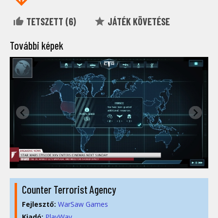
TETSZETT (
6
)
JÁTÉK KÖVETÉSE
További képek
Counter Terrorist Agency
Fejlesztő:
WarSaw Games
Kiadó:
PlayWay