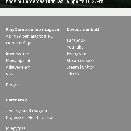
hogy mit érdemes tudni az EA Sports FC 27-ről
PlayDome online magazin
Kövess minket!
Az 1998-ban alapított PC
Facebook
Dome utódja
YouTube
Impresszum
Instagram
Médiaajánlat
Steam csoport
Adatvédelem
Steam kurátor
RSS
TikTok
Blogok
Partnerek
Underground magazin
Pogessor - Hearts of Iron
Miegymás