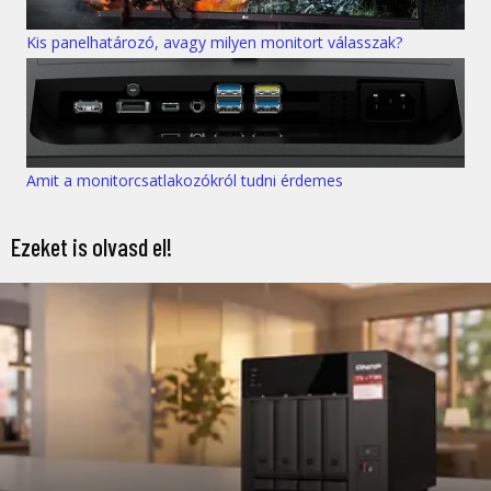
Kis panelhatározó, avagy milyen monitort válasszak?
Amit a monitorcsatlakozókról tudni érdemes
Ezeket is olvasd el!