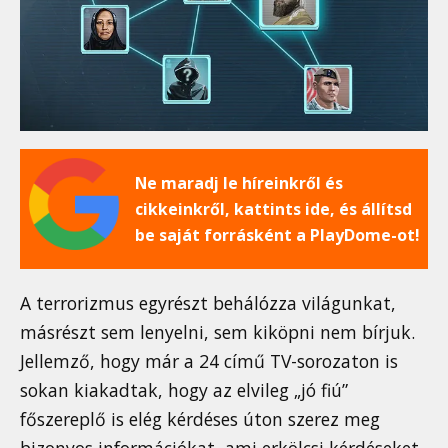
Ne maradj le híreinkről és
cikkeinkről, kattints ide, és állítsd
be saját forrásként a PlayDome-ot!
A terrorizmus egyrészt behálózza világunkat,
másrészt sem lenyelni, sem kiköpni nem bírjuk.
Jellemző, hogy már a 24 című TV-sorozaton is
sokan kiakadtak, hogy az elvileg „jó fiú”
főszereplő is elég kérdéses úton szerez meg
bizonyos információkat, ami erkölcsi kérdéseket