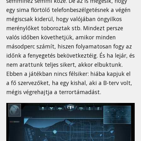
semmihez semmi köze. De az is megesik, hogy
egy sima flörtölő telefonbeszélgetésnek a végén
mégiscsak kiderül, hogy valójában öngyilkos
merénylőket toboroztak stb. Mindezt persze
valós időben követhetjük, amikor minden
másodperc számít, hiszen folyamatosan fogy az
időnk a fenyegetés bekövetkeztéig. És ha lejár, és
nem arattunk teljes sikert, akkor elbuktunk.
Ebben a játékban nincs félsiker: hiába kapjuk el
a fő szervezőket, ha egy kishal, aki a B-terv volt,
mégis végrehajtja a terrortámadást.