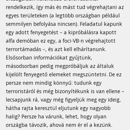
rendelkezik, így más és mást tud végrehajtani az
egyes területeken (a legtöbb országban például
semmilyen befolyása nincsen). Feladatul kapunk
egy adott fenyegetést – a kipróbálásra kapott
alfa demóban ez egy, a foci-VB-n végrehajtott
terrortámadás –, és azt kell elhárítanunk.
Elsősorban információkat gyűjtünk,
másodsorban pedig megpróbáljuk az általuk
kijelölt fenyegető elemeket megszüntetni. De ez
persze nem mindig könnyű: tudunk egy
terroristáról és még bizonyítékunk is van ellene –
lecsapjunk rá, vagy még figyeljük meg egy ideig,
hátha rajta keresztül eljutunk egy nagyobb
halig? Persze ha várunk, lehet, hogy olyan
országba távozik, ahová nem ér el a kezünk.