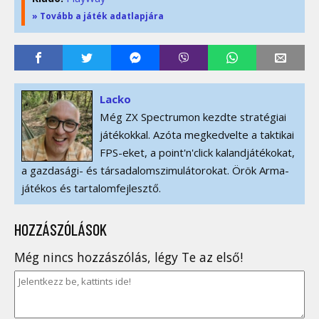
» Tovább a játék adatlapjára
Lacko
Még ZX Spectrumon kezdte stratégiai
játékokkal. Azóta megkedvelte a taktikai
FPS-eket, a point'n'click kalandjátékokat,
a gazdasági- és társadalomszimulátorokat. Örök Arma-
játékos és tartalomfejlesztő.
HOZZÁSZÓLÁSOK
Még nincs hozzászólás, légy Te az első!