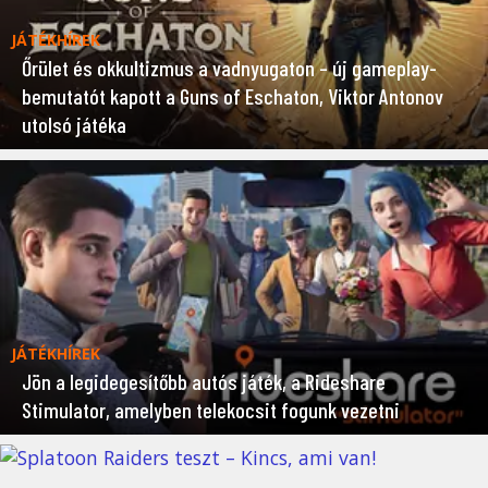
JÁTÉKHÍREK
Őrület és okkultizmus a vadnyugaton – új gameplay-
bemutatót kapott a Guns of Eschaton, Viktor Antonov
utolsó játéka
JÁTÉKHÍREK
Jön a legidegesítőbb autós játék, a Rideshare
Stimulator, amelyben telekocsit fogunk vezetni