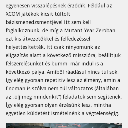
egyenesen visszalépésnek érződik. Például az
XCOM játékok kicsit túltolt
bázismenedzsmentjével itt sem kell
foglalkoznunk, de míg a Mutant Year Zeroban
ezt kis átvezetőkkel és felfedezéssel
helyettesítették, itt csak rányomunk az
eligazítás alatt a következő misszióra, beállítjuk
felszerelésünket és bumm, már indul is a
következő pálya. Amiből ráadásul nincs túl sok,
így elég gyorsan repetitív lesz az élmény, amin a
finoman is szólva nem túl változatos (általában
az „ölj meg mindenkit”) feladatok sem segítenek.
Így elég gyorsan olyan érzésünk lesz, mintha
egyetlen küldetést ismételnénk a végtelenségig.