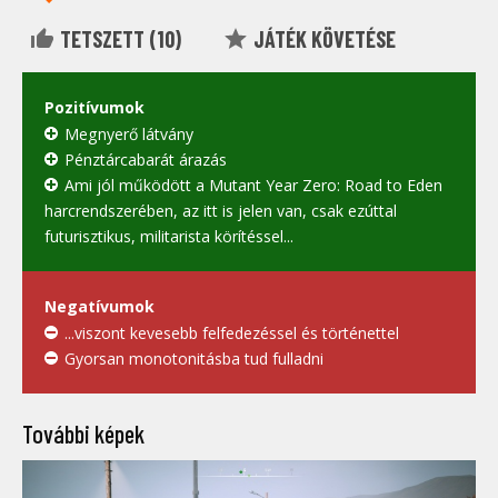
TETSZETT (
10
)
JÁTÉK KÖVETÉSE
Pozitívumok
Megnyerő látvány
Pénztárcabarát árazás
Ami jól működött a Mutant Year Zero: Road to Eden
harcrendszerében, az itt is jelen van, csak ezúttal
futurisztikus, militarista körítéssel...
Negatívumok
...viszont kevesebb felfedezéssel és történettel
Gyorsan monotonitásba tud fulladni
További képek