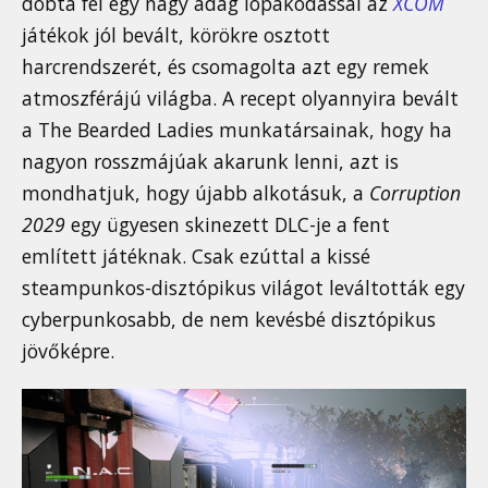
dobta fel egy nagy adag lopakodással az
XCOM
játékok jól bevált, körökre osztott
harcrendszerét, és csomagolta azt egy remek
atmoszférájú világba. A recept olyannyira bevált
a The Bearded Ladies munkatársainak, hogy ha
nagyon rosszmájúak akarunk lenni, azt is
mondhatjuk, hogy újabb alkotásuk, a
Corruption
2029
egy ügyesen skinezett DLC-je a fent
említett játéknak. Csak ezúttal a kissé
steampunkos-disztópikus világot leváltották egy
cyberpunkosabb, de nem kevésbé disztópikus
jövőképre.