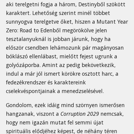
aki terelgetni fogja a három, Destinyből szökött
karaktert. Lehetőség szerint minél többet
sunnyogva terelgetve őket, hiszen a Mutant Year
Zero: Road to Edenből megörökölve jelen
tesztalanyuknál is jobban járunk, hogy ha
először csendben lehámozunk pár magányosan
bóklászó ellenlábast, mielőtt fejest ugrunk a
golyózáporba. Amint az pedig bekövetkezik,
indul a már jól ismert körökre osztott harc, a
fedezékrendszer és karaktereink
cselekvéspontjainak a menedzselésével.
Gondolom, ezek idáig mind szörnyen ismerősen
hangzanak, viszont a
Corruption 2029
nemcsak,
hogy nem igazán mutat fel semmi újat
spirituális elődjéhez képest, de néhány téren