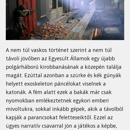
A nem túl vaskos történet szerint a nem túl
távoli jövőben az Egyesült Államok egy újabb
polgárháború kirobbanásának a közepén találja
magát. Ezúttal azonban a szürke és kék gúnyák
helyett exoskeleton páncélokat viselnek a
katonák. A fém alatt ezek a bakák már csak
nyomokban emlékeztetnek egykori emberi
mivoltukra, sokkal inkább gépek, akik a távolból
kapják a parancsokat feletteseiktől. Ezzel az
ügyes narratív csavarral jön a játékos a képbe,