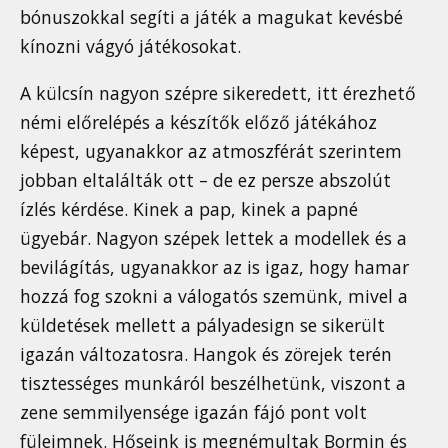
bónuszokkal segíti a játék a magukat kevésbé
kínozni vágyó játékosokat.
A külcsín nagyon szépre sikeredett, itt érezhető
némi előrelépés a készítők előző játékához
képest, ugyanakkor az atmoszférát szerintem
jobban eltalálták ott – de ez persze abszolút
ízlés kérdése. Kinek a pap, kinek a papné
ügyebár. Nagyon szépek lettek a modellek és a
bevilágítás, ugyanakkor az is igaz, hogy hamar
hozzá fog szokni a válogatós szemünk, mivel a
küldetések mellett a pályadesign se sikerült
igazán változatosra. Hangok és zörejek terén
tisztességes munkáról beszélhetünk, viszont a
zene semmilyensége igazán fájó pont volt
füleimnek. Hőseink is megnémultak Bormin és