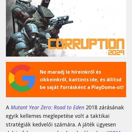
Ne maradj le híreinkről és
cikkeinkről, kattints ide, és állítsd
be saját forrásként a PlayDome-ot!
A
Mutant Year Zero: Road to Eden
2018 zárásának
egyik kellemes meglepetése volt a taktikai
stratégiák kedvelői számára. A játék ügyesen