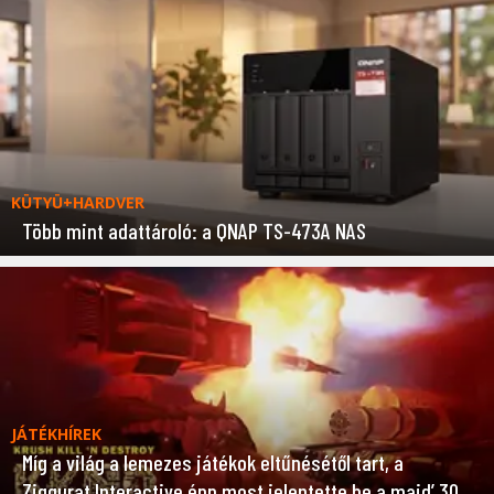
KÜTYÜ+HARDVER
Több mint adattároló: a QNAP TS-473A NAS
JÁTÉKHÍREK
Míg a világ a lemezes játékok eltűnésétől tart, a
Ziggurat Interactive épp most jelentette be a majd’ 30