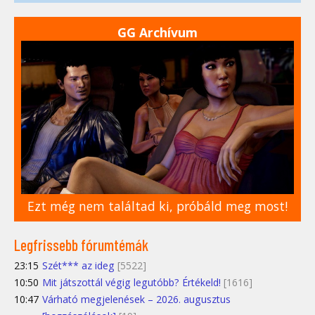
GG Archívum
Ezt még nem találtad ki, próbáld meg most!
Legfrissebb fórumtémák
23:15
Szét*** az ideg
[5522]
10:50
Mit játszottál végig legutóbb? Értékeld!
[1616]
10:47
Várható megjelenések – 2026. augusztus