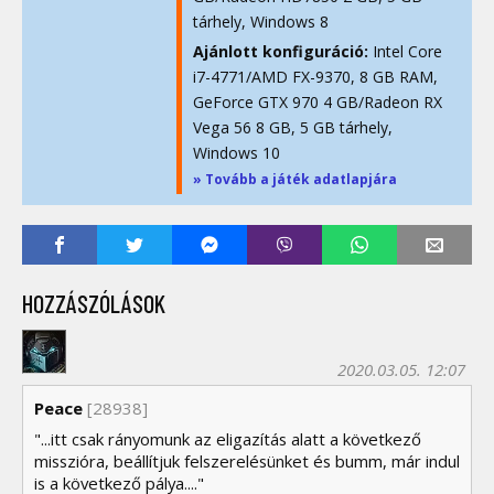
tárhely, Windows 8
Ajánlott konfiguráció:
Intel Core
i7-4771/AMD FX-9370, 8 GB RAM,
GeForce GTX 970 4 GB/Radeon RX
Vega 56 8 GB, 5 GB tárhely,
Windows 10
» Tovább a játék adatlapjára
HOZZÁSZÓLÁSOK
2020.03.05. 12:07
Peace
[28938]
"...itt csak rányomunk az eligazítás alatt a következő
misszióra, beállítjuk felszerelésünket és bumm, már indul
is a következő pálya...."