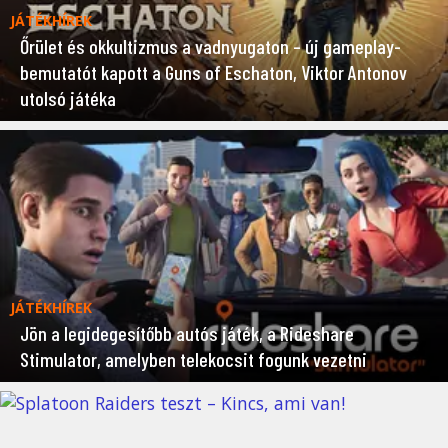
JÁTÉKHÍREK
Őrület és okkultizmus a vadnyugaton – új gameplay-
bemutatót kapott a Guns of Eschaton, Viktor Antonov
utolsó játéka
JÁTÉKHÍREK
Jön a legidegesítőbb autós játék, a Rideshare
Stimulator, amelyben telekocsit fogunk vezetni