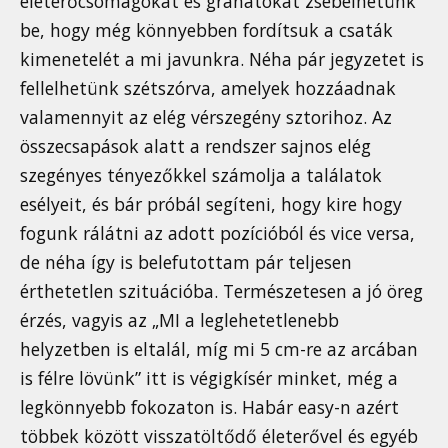
életerőcsomagokat és gránátokat zsebelhetünk
be, hogy még könnyebben fordítsuk a csaták
kimenetelét a mi javunkra. Néha pár jegyzetet is
fellelhetünk szétszórva, amelyek hozzáadnak
valamennyit az elég vérszegény sztorihoz. Az
összecsapások alatt a rendszer sajnos elég
szegényes tényezőkkel számolja a találatok
esélyeit, és bár próbál segíteni, hogy kire hogy
fogunk rálátni az adott pozícióból és vice versa,
de néha így is belefutottam pár teljesen
érthetetlen szituációba. Természetesen a jó öreg
érzés, vagyis az „MI a leglehetetlenebb
helyzetben is eltalál, míg mi 5 cm-re az arcában
is félre lövünk” itt is végigkísér minket, még a
legkönnyebb fokozaton is. Habár easy-n azért
többek között visszatöltődő életerővel és egyéb