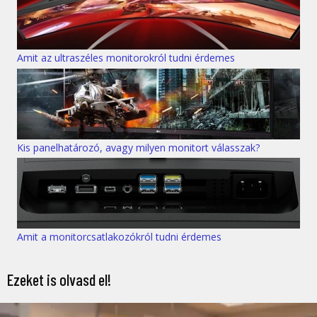
Amit az ultraszéles monitorokról tudni érdemes
Kis panelhatározó, avagy milyen monitort válasszak?
Amit a monitorcsatlakozókról tudni érdemes
Ezeket is olvasd el!