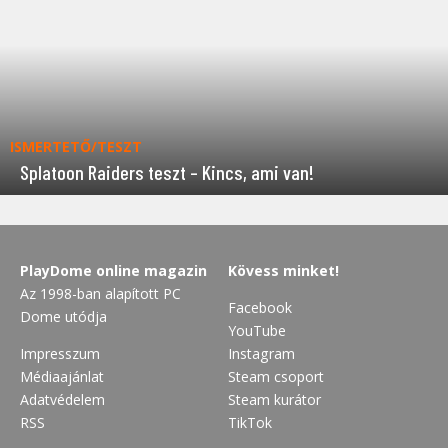
ISMERTETŐ/TESZT
Splatoon Raiders teszt – Kincs, ami van!
PlayDome online magazin
Kövess minket!
Az 1998-ban alapított PC
Facebook
Dome utódja
YouTube
Impresszum
Instagram
Médiaajánlat
Steam csoport
Adatvédelem
Steam kurátor
RSS
TikTok