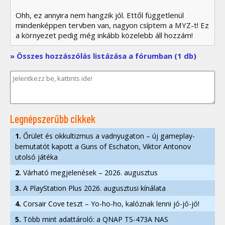
Ohh, ez annyira nem hangzik jól. Ettől függetlenül
mindenképpen tervben van, nagyon csíptem a MYZ-t! Ez
a környezet pedig még inkább közelebb áll hozzám!
» Összes hozzászólás listázása a fórumban (1 db)
Legnépszerűbb cikkek
1.
Őrület és okkultizmus a vadnyugaton – új gameplay-
bemutatót kapott a Guns of Eschaton, Viktor Antonov
utolsó játéka
2.
Várható megjelenések – 2026. augusztus
3.
A PlayStation Plus 2026. augusztusi kínálata
4.
Corsair Cove teszt – Yo-ho-ho, kalóznak lenni jó-jó-jó!
5.
Több mint adattároló: a QNAP TS-473A NAS