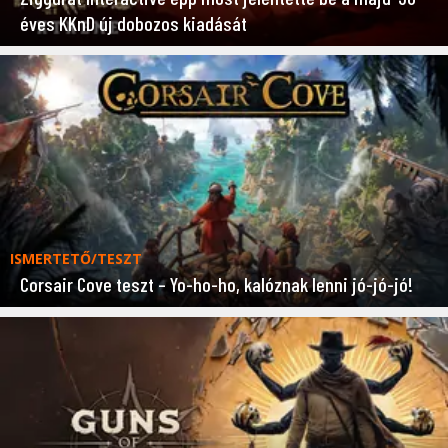
éves KKnD új dobozos kiadását
ISMERTETŐ/TESZT
Corsair Cove teszt – Yo-ho-ho, kalóznak lenni jó-jó-jó!