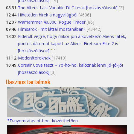
[hozzászólások]
[19]
08:31
The Alters: Last Variable DLC teszt [hozzászólások]
[2]
12:44
Hihetetlen hírek a nagyvilágból
[4636]
12:07
Warhammer 40,000: Rogue Trader
[86]
09:46
Filmsarok - mit láttál mostanában?
[43442]
13:02
Kiderült végre, hogy mikor jön a következő Aliens-játék,
pontos dátumot kapott az Aliens: Fireteam Elite 2 is
[hozzászólások]
[1]
11:12
Moderátoroknak
[17410]
10:49
Corsair Cove teszt – Yo-ho-ho, kalóznak lenni jó-jó-jó!
[hozzászólások]
[3]
Hasznos tartalmak
3D-nyomtatás otthon, közérthetően