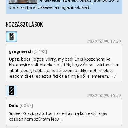
érdekelték az elektronikus játékok. 2010
óta árasztja el cikkeivel a magazin oldalait.
HOZZÁSZÓLÁSOK
2020.10.09. 17:50
gregmerch
[3766]
Upsz, bocs, jogos! Sorry, my bad! Én is köszönöm! :-)
Kb. ennyire volt érdekes a játék, hogy én se szúrtam ki a
hibát, pedig többször is átnézem a cikkeimet, mielőtt
leadom őket, és ezt a fickót a filmjeiből is ismerem... :-/
2020.10.09. 16:50
Dino
[6087]
Sucee: Köszi, javítottam az elírást (a korrektúrázás
közben nem szúrtam ki :D ).