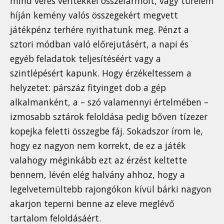
mind véres verítékkel összefarmolt, vagy türelem
híján kemény valós összegekért megvett
játékpénz terhére nyithatunk meg. Pénzt a
sztori módban való előrejutásért, a napi és
egyéb feladatok teljesítéséért vagy a
szintlépésért kapunk. Hogy érzékeltessem a
helyzetet: párszáz fityinget dob a gép
alkalmanként, a – szó valamennyi értelmében –
izmosabb sztárok feloldása pedig bőven tízezer
kopejka feletti összegbe fáj. Sokadszor írom le,
hogy ez nagyon nem korrekt, de ez a játék
valahogy méginkább ezt az érzést keltette
bennem, lévén elég halvány ahhoz, hogy a
legelvetemültebb rajongókon kívül bárki nagyon
akarjon teperni benne az eleve meglévő
tartalom feloldásáért.