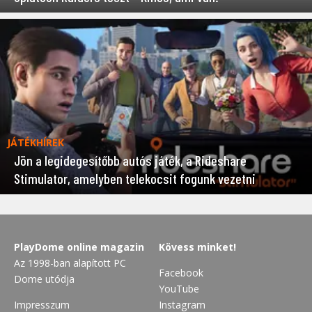
JÁTÉKHÍREK
Jön a legidegesítőbb autós játék, a Rideshare
Stimulator, amelyben telekocsit fogunk vezetni
PlayDome online magazin
Kövess minket!
Az 1998-ban alapított PC
Facebook
Dome utódja
YouTube
Impresszum
Instagram