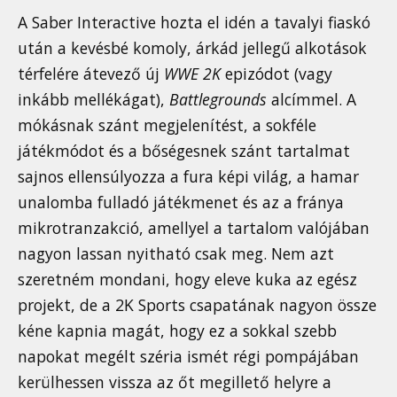
A Saber Interactive hozta el idén a tavalyi fiaskó
után a kevésbé komoly, árkád jellegű alkotások
térfelére átevező új
WWE 2K
epizódot (vagy
inkább mellékágat),
Battlegrounds
alcímmel. A
mókásnak szánt megjelenítést, a sokféle
játékmódot és a bőségesnek szánt tartalmat
sajnos ellensúlyozza a fura képi világ, a hamar
unalomba fulladó játékmenet és az a fránya
mikrotranzakció, amellyel a tartalom valójában
nagyon lassan nyitható csak meg. Nem azt
szeretném mondani, hogy eleve kuka az egész
projekt, de a 2K Sports csapatának nagyon össze
kéne kapnia magát, hogy ez a sokkal szebb
napokat megélt széria ismét régi pompájában
kerülhessen vissza az őt megillető helyre a