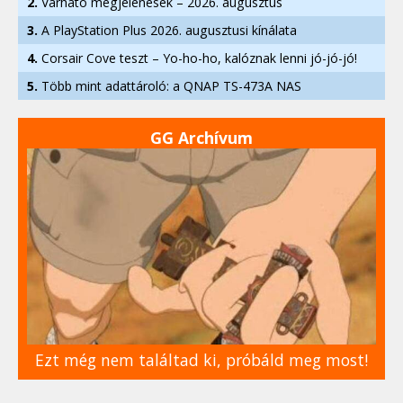
2.
Várható megjelenések – 2026. augusztus
3.
A PlayStation Plus 2026. augusztusi kínálata
4.
Corsair Cove teszt – Yo-ho-ho, kalóznak lenni jó-jó-jó!
5.
Több mint adattároló: a QNAP TS-473A NAS
GG Archívum
Ezt még nem találtad ki, próbáld meg most!