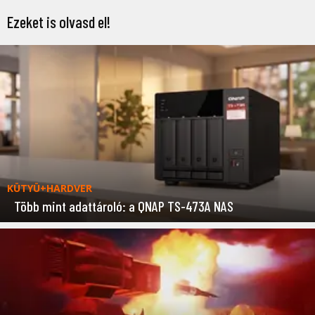
Ezeket is olvasd el!
KÜTYÜ+HARDVER
Több mint adattároló: a QNAP TS-473A NAS