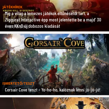
JÁTÉKHÍREK
Míg a világ a lemezes játékok eltűnésétől tart, a
Ziggurat Interactive épp most jelentette be a majd’ 30
éves KKnD új dobozos kiadását
ISMERTETŐ/TESZT
Corsair Cove teszt – Yo-ho-ho, kalóznak lenni jó-jó-jó!