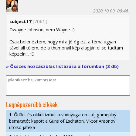
2020.10.09. 08:46
subject17
[7061]
Dwayne Johnson, nem Wayne. :)
Csak belenéztem, hogy mi a jó ég ez, a téma ugyan
távol áll tőlem, de a thumbnail kép alapján el se tudtam
képzelni... :D
» Összes hozzászólás listázása a fórumban (3 db)
Legnépszerűbb cikkek
1.
Őrület és okkultizmus a vadnyugaton – új gameplay-
bemutatót kapott a Guns of Eschaton, Viktor Antonov
utolsó játéka