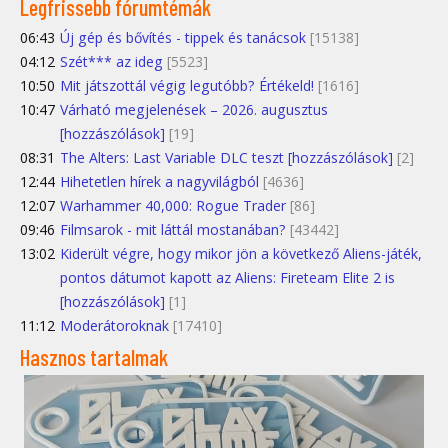
Legfrissebb fórumtémák
06:43
Új gép és bővítés - tippek és tanácsok
[15138]
04:12
Szét*** az ideg
[5523]
10:50
Mit játszottál végig legutóbb? Értékeld!
[1616]
10:47
Várható megjelenések – 2026. augusztus
[hozzászólások]
[19]
08:31
The Alters: Last Variable DLC teszt [hozzászólások]
[2]
12:44
Hihetetlen hírek a nagyvilágból
[4636]
12:07
Warhammer 40,000: Rogue Trader
[86]
09:46
Filmsarok - mit láttál mostanában?
[43442]
13:02
Kiderült végre, hogy mikor jön a következő Aliens-játék,
pontos dátumot kapott az Aliens: Fireteam Elite 2 is
[hozzászólások]
[1]
11:12
Moderátoroknak
[17410]
Hasznos tartalmak