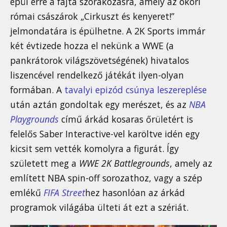
épül erre a fajta szórakozásra, amely az ókori
római császárok „Cirkuszt és kenyeret!”
jelmondatára is épülhetne. A 2K Sports immár
két évtizede hozza el nekünk a WWE (a
pankrátorok világszövetségének) hivatalos
liszencével rendelkező játékát ilyen-olyan
formában. A
tavalyi epizód csúnya leszereplése
után aztán gondoltak egy merészet, és az
NBA
Playgrounds
című árkád kosaras őrületért is
felelős Saber Interactive-vel karöltve idén egy
kicsit sem vették komolyra a figurát. Így
született meg a
WWE 2K Battlegrounds
, amely az
említett NBA spin-off sorozathoz, vagy a szép
emlékű
FIFA Street
hez hasonlóan az árkád
programok világába ülteti át ezt a szériát.