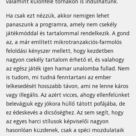
valamint különféle tornákon is indulhatunk.
Ha csak ezt nézzük, akkor nemigen lehet
panaszunk a programra, amely nem csekély
játékmóddal és tartalommal rendelkezik. A gond
az, a már említett mikrotranzakciós-farmolós
feloldási kényszer mellett, hogy kezdetben
nagyon csekély tartalom érhető el, és valahogy
az egész játék igen hamar unalomba fullad. Nem
is tudom, mi tudná fenntartani az ember
lelkesedését hosszabb távon, ami ne lenne káros
vagy illegális. Az azért vicces, ahogy ellenfelünket
belevágjuk egy jókora hüllő tátott pofájába, de
ez édeskevés a dicsőséghez. Az sem segít, hogy
az egyes harci stílusok képviselői nagyon
hasonlóan küzdenek, csak a spéci mozdulataik