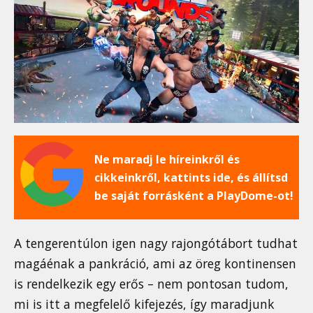
Ne maradj le híreinkről és
cikkeinkről, kattints ide, és állítsd
be saját forrásként a PlayDome-ot!
A tengerentúlon igen nagy rajongótábort tudhat
magáénak a pankráció, ami az öreg kontinensen
is rendelkezik egy erős – nem pontosan tudom,
mi is itt a megfelelő kifejezés, így maradjunk