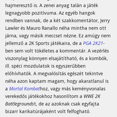
hajmeresztő is. A zenei anyag talán a játék
legnagyobb pozitívuma. Az egyéb hangok
rendben vannak, de a két szakkomentátor, Jerry
Lawler és Mauro Ranallo néha mintha nem ott
járna, vagy másik meccset nézne. Ez amúgy nem
jellemző a 2K Sports játékaira, de a
PGA 2K21
-
ben sem volt tökéletes a kommentár. A vezérlés
viszonylag könnyen elsajátítható, és a kombók,
ill. spéci mozdulatok is egyszerűbben
előhívhatók. A megvalósítás egészét tekintve
néha azon kaptam magam, hogy akaratlanul is
a
Mortal Kombat
hoz, vagy más keményvonalas
verekedős játékokhoz hasonlítom a
WWE 2K
Battlegrounds
t, de az azoknak csak egyfajta
bizarr karikatúrájaként volt felfogható.