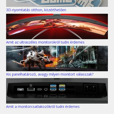
3D-nyomtatás otthon, közérthetően
Amit az ultraszéles monitorokról tudni érdemes
Kis panelhatározó, avagy milyen monitort válasszak?
Amit a monitorcsatlakozókról tudni érdemes