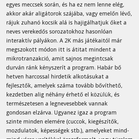
egyes meccsek során, és ha ez nem lenne elég,
akkor akár aligátorok szájába, vagy emelőn lévő,
rájuk zuhanó kocsik alá is hajigálhatjuk őket a
neves verekedős sorozatokhoz hasonlóan
interaktív pályákon. A 2K más játékaitól már
megszokott módon itt is átitat mindent a
mikrotranzakció, amit sajnos megintcsak
durván ránk kényszerít a program. Habár bő
hetven harcossal hirdetik alkotásukat a
fejlesztők, amelyek száma tovább bővíthető,
kezdetben alig néhány érhető el közülük, és
természetesen a legnevesebbek vannak
gondosan elzárva. Ugyanez igaz a program
szinte minden elemére (cuccok, kiegészítők,
mozdulatok, képességek stb.), amelyeket mind-