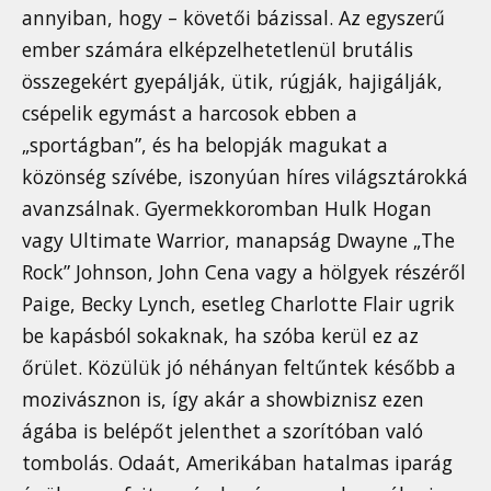
annyiban, hogy – követői bázissal. Az egyszerű
ember számára elképzelhetetlenül brutális
összegekért gyepálják, ütik, rúgják, hajigálják,
csépelik egymást a harcosok ebben a
„sportágban”, és ha belopják magukat a
közönség szívébe, iszonyúan híres világsztárokká
avanzsálnak. Gyermekkoromban Hulk Hogan
vagy Ultimate Warrior, manapság Dwayne „The
Rock” Johnson, John Cena vagy a hölgyek részéről
Paige, Becky Lynch, esetleg Charlotte Flair ugrik
be kapásból sokaknak, ha szóba kerül ez az
őrület. Közülük jó néhányan feltűntek később a
mozivásznon is, így akár a showbiznisz ezen
ágába is belépőt jelenthet a szorítóban való
tombolás. Odaát, Amerikában hatalmas iparág