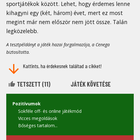
sportjátékok között. Lehet, hogy érdemes lenne
kihagyni egy (két, három) évet, mert ez most
megint már nem először nem jött össze. Talán
legközelebb.
A tesztpéldányt a játék hazai forgalmazója, a Cenega
biztosította.
Kattints, ha érdekesnek találtad a cikket!
TETSZETT (
11
)
JÁTÉK KÖVETÉSE
Pozitívumok
Sokféle off- és online játékmód
Vicces megoldások
Bőséges tartalom...