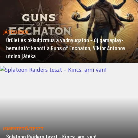
JÁTÉKHÍREK
Őrület és okkultizmus a vadnyugaton – új gameplay-
bemutatót kapott a Guns of Eschaton, Viktor Antonov
utolsó játéka
ISMERTETŐ/TESZT
Splatoon Raiders teszt – Kincs, ami van!