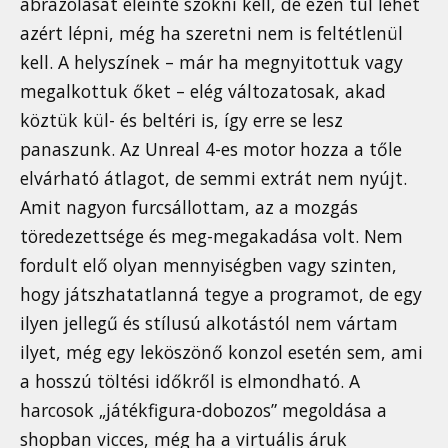
ábrázolását eleinte szokni kell, de ezen túl lehet
azért lépni, még ha szeretni nem is feltétlenül
kell. A helyszínek – már ha megnyitottuk vagy
megalkottuk őket – elég változatosak, akad
köztük kül- és beltéri is, így erre se lesz
panaszunk. Az Unreal 4-es motor hozza a tőle
elvárható átlagot, de semmi extrát nem nyújt.
Amit nagyon furcsállottam, az a mozgás
töredezettsége és meg-megakadása volt. Nem
fordult elő olyan mennyiségben vagy szinten,
hogy játszhatatlanná tegye a programot, de egy
ilyen jellegű és stílusú alkotástól nem vártam
ilyet, még egy leköszönő konzol esetén sem, ami
a hosszú töltési időkről is elmondható. A
harcosok „játékfigura-dobozos” megoldása a
shopban vicces, még ha a virtuális áruk