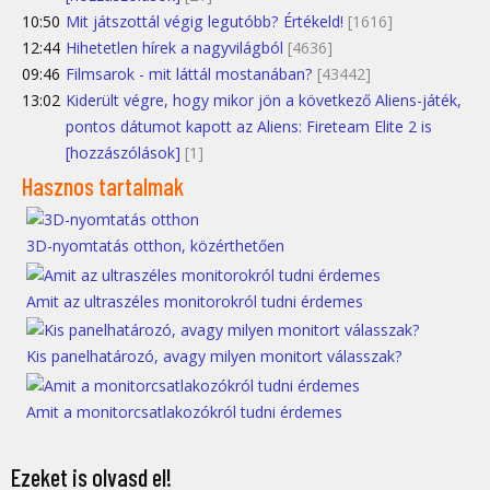
10:50
Mit játszottál végig legutóbb? Értékeld!
[1616]
12:44
Hihetetlen hírek a nagyvilágból
[4636]
09:46
Filmsarok - mit láttál mostanában?
[43442]
13:02
Kiderült végre, hogy mikor jön a következő Aliens-játék,
pontos dátumot kapott az Aliens: Fireteam Elite 2 is
[hozzászólások]
[1]
Hasznos tartalmak
3D-nyomtatás otthon, közérthetően
Amit az ultraszéles monitorokról tudni érdemes
Kis panelhatározó, avagy milyen monitort válasszak?
Amit a monitorcsatlakozókról tudni érdemes
Ezeket is olvasd el!