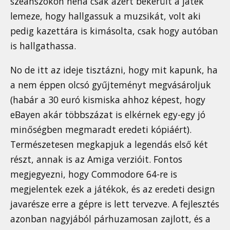
szeánszokon néha csak azért bekerült a játék
lemeze, hogy hallgassuk a muzsikát, volt aki
pedig kazettára is kimásolta, csak hogy autóban
is hallgathassa.
No de itt az ideje tisztázni, hogy mit kapunk, ha
a nem éppen olcsó gyűjteményt megvásároljuk
(habár a 30 euró kismiska ahhoz képest, hogy
eBayen akár többszázat is elkérnek egy-egy jó
minőségben megmaradt eredeti kópiáért).
Természetesen megkapjuk a legendás első két
részt, annak is az Amiga verzióit. Fontos
megjegyezni, hogy Commodore 64-re is
megjelentek ezek a játékok, és az eredeti design
javarésze erre a gépre is lett tervezve. A fejlesztés
azonban nagyjából párhuzamosan zajlott, és a