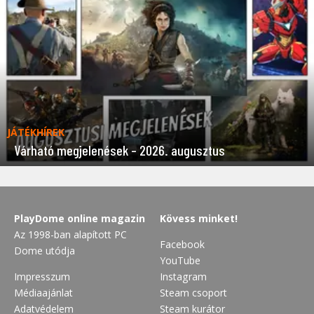
JÁTÉKHÍREK
Várható megjelenések – 2026. augusztus
PlayDome online magazin
Kövess minket!
Az 1998-ban alapított PC
Facebook
Dome utódja
YouTube
Impresszum
Instagram
Médiaajánlat
Steam csoport
Adatvédelem
Steam kurátor