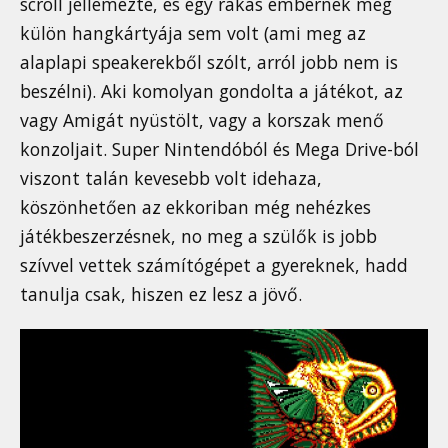
scroll jellemezte, és egy rakás embernek még
külön hangkártyája sem volt (ami meg az
alaplapi speakerekből szólt, arról jobb nem is
beszélni). Aki komolyan gondolta a játékot, az
vagy Amigát nyüstölt, vagy a korszak menő
konzoljait. Super Nintendóból és Mega Drive-ból
viszont talán kevesebb volt idehaza,
köszönhetően az ekkoriban még nehézkes
játékbeszerzésnek, no meg a szülők is jobb
szívvel vettek számítógépet a gyereknek, hadd
tanulja csak, hiszen ez lesz a jövő.