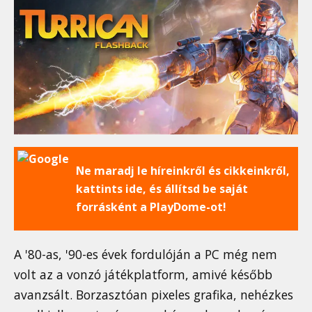
Ne maradj le híreinkről és cikkeinkről,
kattints ide, és állítsd be saját
forrásként a PlayDome-ot!
A '80-as, '90-es évek fordulóján a PC még nem
volt az a vonzó játékplatform, amivé később
avanzsált. Borzasztóan pixeles grafika, nehézkes