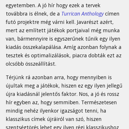
egyetemben. A jó hír hogy ezek a tervek
továbbra is élnek, de a
Turrican Anthology
címen
futó projektre még várni kell. Javarészt azért,
mert az említett játékok portjaival még munka
van, bármennyire is egyszerűnek tűnik egy ilyen
kiadás összekalapálása. Amíg azonban folynak a
tesztek és optimalizálások, piacra dobták ezt az
olcsóbb összeállítást.
Térjünk rá azonban arra, hogy mennyiben is
újultak meg a játékok, hiszen ez egy ilyen jellegű
újra kiadásnál jelentős faktor. Nos, a jó és rossz
hír egyben az, hogy semmiben. Természetesen
mindig nehéz ilyenkor igazságot tenni, ha
klasszikus címek újráiról van szó, hiszen
szentségtörés lehet egy ilyen régi klasszikushoz