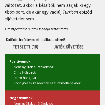
változat, akkor a készítők nem zárják ki egy
Xbox-port, de akár egy vadiúj
Turrican
epizód
eljövetelét sem.
A tesztpéldányt a játék kiadója biztosította.
Kattints, ha érdekesnek találtad a cikket!
TETSZETT (
10
)
JÁTÉK KÖVETÉSE
Pozitívumok
Nem nyúltak a játékokhoz
Chris Hülsbeck
Retro hangulat
Könnyítések kezdőknek és türelmetleneknek
Negatívumok
Nem nyúltak a játékokhoz