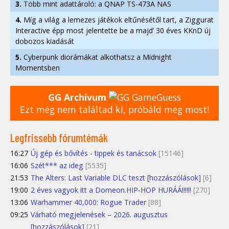
3.
Több mint adattároló: a QNAP TS-473A NAS
4.
Míg a világ a lemezes játékok eltűnésétől tart, a Ziggurat
Interactive épp most jelentette be a majd’ 30 éves KKnD új
dobozos kiadását
5.
Cyberpunk diorámákat alkothatsz a Midnight
Momentsben
GG Archívum
Ezt még nem találtad ki, próbáld meg most!
Legfrissebb fórumtémák
16:27
Új gép és bővítés - tippek és tanácsok
[15146]
16:06
Szét*** az ideg
[5535]
21:53
The Alters: Last Variable DLC teszt [hozzászólások]
[6]
19:00
2 éves vagyok itt a Domeon.HIP-HOP HURÁÁ!!!!!!
[270]
13:06
Warhammer 40,000: Rogue Trader
[88]
09:25
Várható megjelenések – 2026. augusztus
[hozzászólások]
[21]