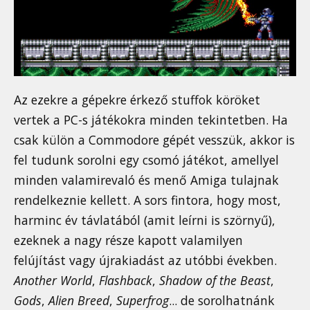
Az ezekre a gépekre érkező stuffok köröket
vertek a PC-s játékokra minden tekintetben. Ha
csak külön a Commodore gépét vesszük, akkor is
fel tudunk sorolni egy csomó játékot, amellyel
minden valamirevaló és menő Amiga tulajnak
rendelkeznie kellett. A sors fintora, hogy most,
harminc év távlatából (amit leírni is szörnyű),
ezeknek a nagy része kapott valamilyen
felújítást vagy újrakiadást az utóbbi években.
Another World
,
Flashback
,
Shadow of the Beast
,
Gods
,
Alien Breed
,
Superfrog
... de sorolhatnánk