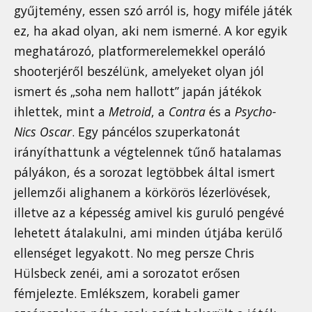
gyűjtemény, essen szó arról is, hogy miféle játék
ez, ha akad olyan, aki nem ismerné. A kor egyik
meghatározó, platformerelemekkel operáló
shooterjéről beszélünk, amelyeket olyan jól
ismert és „soha nem hallott” japán játékok
ihlettek, mint a
Metroid
, a
Contra
és a
Psycho-
Nics Oscar
. Egy páncélos szuperkatonát
irányíthattunk a végtelennek tűnő hatalamas
pályákon, és a sorozat legtöbbek által ismert
jellemzői alighanem a körkörös lézerlövések,
illetve az a képesség amivel kis guruló pengévé
lehetett átalakulni, ami minden útjába kerülő
ellenséget legyakott. No meg persze Chris
Hülsbeck zenéi, ami a sorozatot erősen
fémjelezte. Emlékszem, korabeli gamer