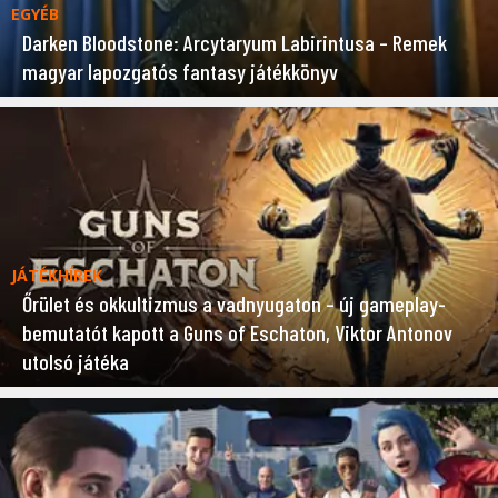
EGYÉB
Darken Bloodstone: Arcytaryum Labirintusa – Remek
magyar lapozgatós fantasy játékkönyv
JÁTÉKHÍREK
Őrület és okkultizmus a vadnyugaton – új gameplay-
bemutatót kapott a Guns of Eschaton, Viktor Antonov
utolsó játéka