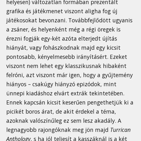
helyesen) változatlan formában prezentált
grafika és játékmenet viszont aligha fog új
játékosokat bevonzani. Továbbfejlődött ugyanis
a zsáner, és helyenként még a régi öregek is
érezni fogják egy-két azóta elterjedt újítás
hiányát, vagy fohászkodnak majd egy kicsit
pontosabb, kényelmesebb irányításért. Ezeket
viszont nem lehet egy klasszikusnak hibaként
felróni, azt viszont már igen, hogy a gyűjtemény
hiányos – csakúgy hiányzó epizódok, mint
ünnepi kiadáshoz elvárt extrák tekintetében.
Ennek kapcsán kicsit keserűen pengethetjük ki a
picikét boros árat, de akit érdekel a téma,
azoknak valószínűleg ez sem lesz akadály. A
legnagyobb rajongóknak meg jön majd
Turrican
Anthology
, s ha jól teljesít a kasszáknál is a két