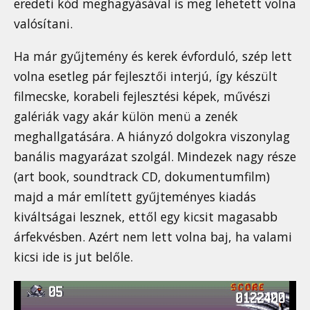
eredeti kód meghagyásával is meg lehetett volna
valósítani.
Ha már gyűjtemény és kerek évforduló, szép lett
volna esetleg pár fejlesztői interjú, így készült
filmecske, korabeli fejlesztési képek, művészi
galériák vagy akár külön menü a zenék
meghallgatására. A hiányzó dolgokra viszonylag
banális magyarázat szolgál. Mindezek nagy része
(art book, soundtrack CD, dokumentumfilm)
majd a már említett gyűjteményes kiadás
kiváltságai lesznek, ettől egy kicsit magasabb
árfekvésben. Azért nem lett volna baj, ha valami
kicsi ide is jut belőle.