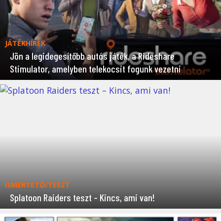
JÁTÉKHÍREK
Jön a legidegesítőbb autós játék, a Rideshare
Stimulator, amelyben telekocsit fogunk vezetni
ISMERTETŐ/TESZT
Splatoon Raiders teszt – Kincs, ami van!