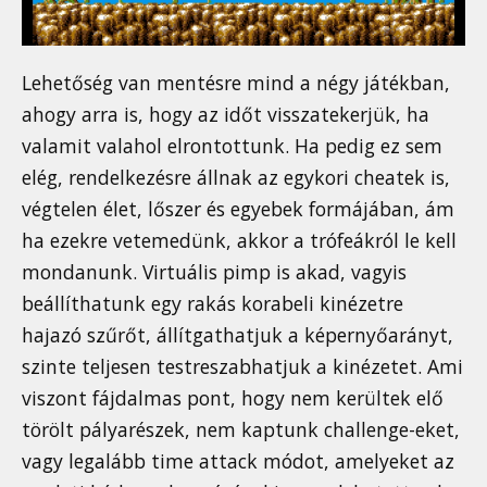
Lehetőség van mentésre mind a négy játékban,
ahogy arra is, hogy az időt visszatekerjük, ha
valamit valahol elrontottunk. Ha pedig ez sem
elég, rendelkezésre állnak az egykori cheatek is,
végtelen élet, lőszer és egyebek formájában, ám
ha ezekre vetemedünk, akkor a trófeákról le kell
mondanunk. Virtuális pimp is akad, vagyis
beállíthatunk egy rakás korabeli kinézetre
hajazó szűrőt, állítgathatjuk a képernyőarányt,
szinte teljesen testreszabhatjuk a kinézetet. Ami
viszont fájdalmas pont, hogy nem kerültek elő
törölt pályarészek, nem kaptunk challenge-eket,
vagy legalább time attack módot, amelyeket az