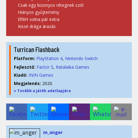
Csak egy bizonyos rétegnek szól
Hiányos gyűjtemény
Elfért volna pár extra
Kissé drága árazás
Turrican Flashback
Platform:
PlayStation 4
Nintendo Switch
Fejlesztő:
Factor 5
,
Ratalaika Games
Kiadó:
ININ Games
Megjelenés:
2020.
» Tovább a játék adatlapjára
m_anger