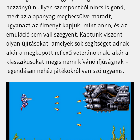
hozzányúlni. Ilyen szempontból nincs is gond,
mert az alapanyag megbecsülve maradt,
ugyanazt az élményt kapjuk, mint anno, és az
emuláció sem vall szégyent. Kaptunk viszont
olyan újításokat, amelyek sok segítséget adnak
akár a megkopott reflexű veteránoknak, akár a
klasszikusokat megismerni kívánó ifjúságnak –
legendásan nehéz játékokról van szó ugyanis.