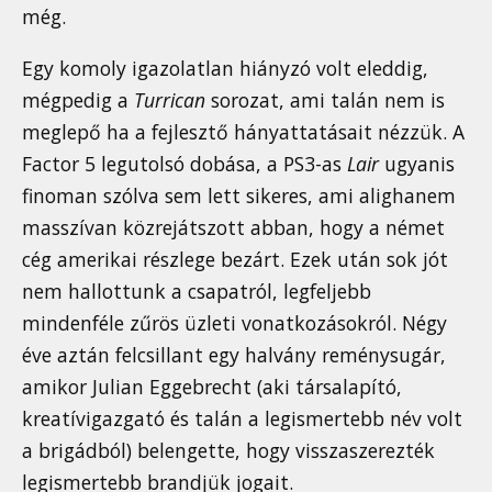
még.
Egy komoly igazolatlan hiányzó volt eleddig,
mégpedig a
Turrican
sorozat, ami talán nem is
meglepő ha a fejlesztő hányattatásait nézzük. A
Factor 5 legutolsó dobása, a PS3-as
Lair
ugyanis
finoman szólva sem lett sikeres, ami alighanem
masszívan közrejátszott abban, hogy a német
cég amerikai részlege bezárt. Ezek után sok jót
nem hallottunk a csapatról, legfeljebb
mindenféle zűrös üzleti vonatkozásokról. Négy
éve aztán felcsillant egy halvány reménysugár,
amikor Julian Eggebrecht (aki társalapító,
kreatívigazgató és talán a legismertebb név volt
a brigádból) belengette, hogy visszaszerezték
legismertebb brandjük jogait.