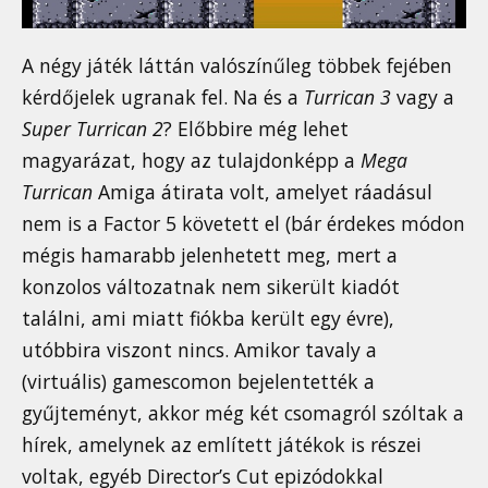
A négy játék láttán valószínűleg többek fejében
kérdőjelek ugranak fel. Na és a
Turrican 3
vagy a
Super Turrican 2
? Előbbire még lehet
magyarázat, hogy az tulajdonképp a
Mega
Turrican
Amiga átirata volt, amelyet ráadásul
nem is a Factor 5 követett el (bár érdekes módon
mégis hamarabb jelenhetett meg, mert a
konzolos változatnak nem sikerült kiadót
találni, ami miatt fiókba került egy évre),
utóbbira viszont nincs. Amikor tavaly a
(virtuális) gamescomon bejelentették a
gyűjteményt, akkor még két csomagról szóltak a
hírek, amelynek az említett játékok is részei
voltak, egyéb Director’s Cut epizódokkal