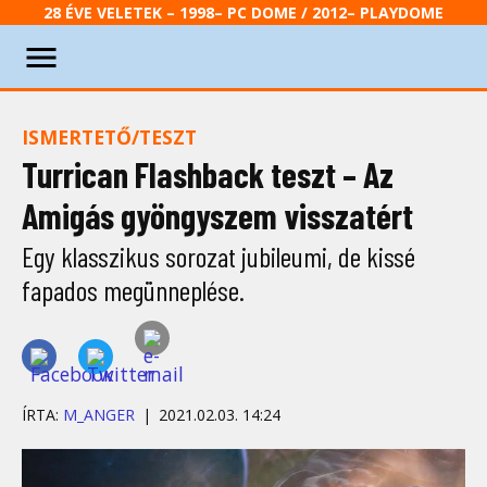
28 ÉVE VELETEK – 1998– PC DOME / 2012– PLAYDOME
ISMERTETŐ/TESZT
Turrican Flashback teszt – Az
Amigás gyöngyszem visszatért
Egy klasszikus sorozat jubileumi, de kissé
fapados megünneplése.
ÍRTA:
M_ANGER
2021.02.03. 14:24