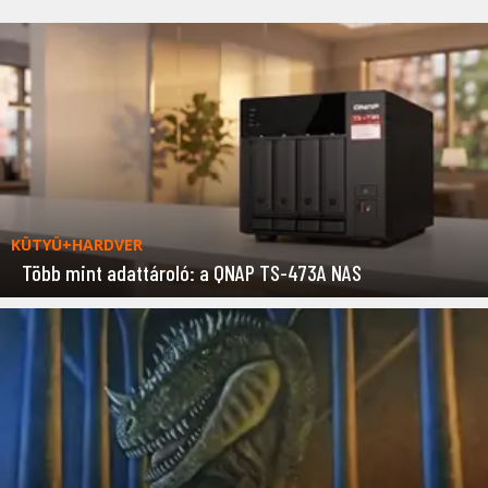
KÜTYÜ+HARDVER
Több mint adattároló: a QNAP TS-473A NAS