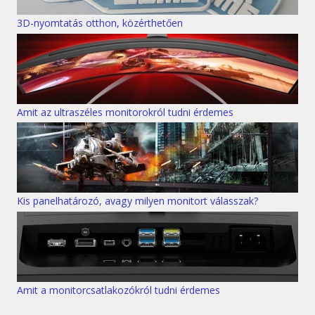
3D-nyomtatás otthon, közérthetően
Amit az ultraszéles monitorokról tudni érdemes
Kis panelhatározó, avagy milyen monitort válasszak?
Amit a monitorcsatlakozókról tudni érdemes