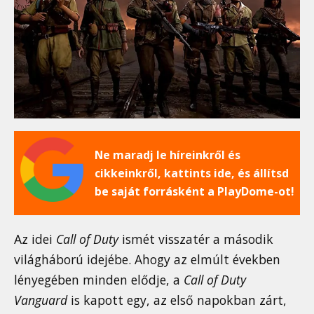
Ne maradj le híreinkről és
cikkeinkről, kattints ide, és állítsd
be saját forrásként a PlayDome-ot!
Az idei
Call of Duty
ismét visszatér a második
világháború idejébe. Ahogy az elmúlt években
lényegében minden elődje, a
Call of Duty
Vanguard
is kapott egy, az első napokban zárt,