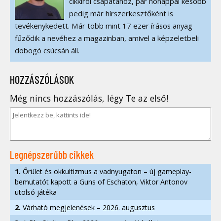
cikkírói csapatához, pár hónappal később
pedig már hírszerkesztőként is
tevékenykedett. Már több mint 17 ezer írásos anyag
fűződik a nevéhez a magazinban, amivel a képzeletbeli
dobogó csúcsán áll.
HOZZÁSZÓLÁSOK
Még nincs hozzászólás, légy Te az első!
Legnépszerűbb cikkek
1.
Őrület és okkultizmus a vadnyugaton – új gameplay-
bemutatót kapott a Guns of Eschaton, Viktor Antonov
utolsó játéka
2.
Várható megjelenések – 2026. augusztus