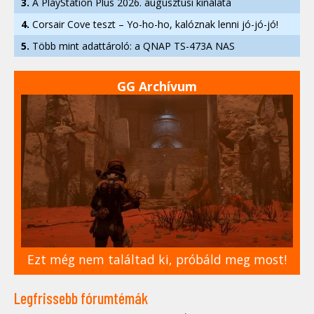
3.
A PlayStation Plus 2026. augusztusi kínálata
4.
Corsair Cove teszt – Yo-ho-ho, kalóznak lenni jó-jó-jó!
5.
Több mint adattároló: a QNAP TS-473A NAS
GG Archívum
Ezt még nem találtad ki, próbáld meg most!
Legfrissebb fórumtémák