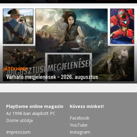
JÁTÉKHÍREK
Várható megjelenések – 2026. augusztus
PlayDome online magazin
Kövess minket!
Az 1998-ban alapított PC
Facebook
Dome utódja
YouTube
Impresszum
Instagram