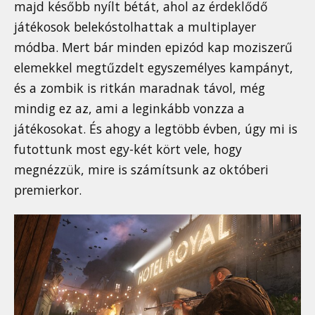
majd később nyílt bétát, ahol az érdeklődő
játékosok belekóstolhattak a multiplayer
módba. Mert bár minden epizód kap moziszerű
elemekkel megtűzdelt egyszemélyes kampányt,
és a zombik is ritkán maradnak távol, még
mindig ez az, ami a leginkább vonzza a
játékosokat. És ahogy a legtöbb évben, úgy mi is
futottunk most egy-két kört vele, hogy
megnézzük, mire is számítsunk az októberi
premierkor.