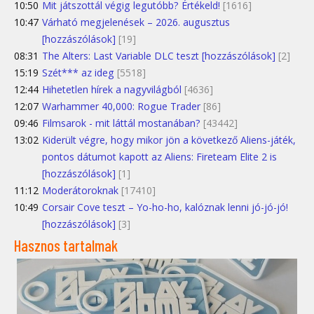
10:50
Mit játszottál végig legutóbb? Értékeld!
[1616]
10:47
Várható megjelenések – 2026. augusztus
[hozzászólások]
[19]
08:31
The Alters: Last Variable DLC teszt [hozzászólások]
[2]
15:19
Szét*** az ideg
[5518]
12:44
Hihetetlen hírek a nagyvilágból
[4636]
12:07
Warhammer 40,000: Rogue Trader
[86]
09:46
Filmsarok - mit láttál mostanában?
[43442]
13:02
Kiderült végre, hogy mikor jön a következő Aliens-játék,
pontos dátumot kapott az Aliens: Fireteam Elite 2 is
[hozzászólások]
[1]
11:12
Moderátoroknak
[17410]
10:49
Corsair Cove teszt – Yo-ho-ho, kalóznak lenni jó-jó-jó!
[hozzászólások]
[3]
Hasznos tartalmak