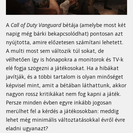
A
Call of Duty Vanguard
bétája (amelybe most két
napig még bárki bekapcsolódhat) pontosan azt
nyújtotta, amire előzetesen számítani lehetett.
A multi most sem változik túl sokat, de
vélhetően így is hónapokra a monitorok és TV-k
elé fogja szögezni a játékosokat. Ha a hibákat
javítják, és a többi tartalom is olyan minőséget
képvisel mint, amit a bétában láthattunk, akkor
nagyon rossz kritikákat nem fog kapni a játék.
Persze minden évben egyre inkább jogosan
merülhet fel a kérdés a játékosokban: meddig
lehet még minimális változtatásokkal évről évre
eladni ugyanazt?