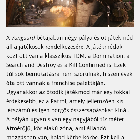
A
Vanguard
bétájában négy pálya és öt játékmód
áll a játékosok rendelkezésére. A játékmódok
közt ott van a klasszikus TDM, a Domination, a
Search and Destroy és a Kill Confirmed is. Ezek
túl sok bemutatásra nem szorulnak, hiszen évek
óta ott vannak a franchise palettáján.
Ugyanakkor az ötödik játékmód már egy fokkal
érdekesebb, ez a Patrol, amely jellemzően kis
létszámú és igen pörgős összecsapásokat kínál.
A pályán ugyanis van egy nagyjából tíz méter
átmérőjű, kör alakú zóna, ami állandó
mozgásban van, halad körbe-körbe. Ezt kell a