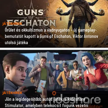
JÁTÉKHÍREK
Őrület és okkultizmus a vadnyugaton – új gameplay-
bemutatót kapott a Guns of Eschaton, Viktor Antonov
utolsó játéka
JÁTÉKHÍREK
Jön a legidegesítőbb autós játék, a Rideshare
Stimulator, amelyben telekocsit fogunk vezetni