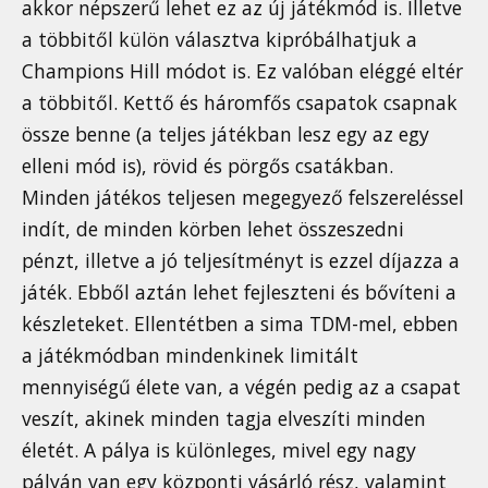
akkor népszerű lehet ez az új játékmód is. Illetve
a többitől külön választva kipróbálhatjuk a
Champions Hill módot is. Ez valóban eléggé eltér
a többitől. Kettő és háromfős csapatok csapnak
össze benne (a teljes játékban lesz egy az egy
elleni mód is), rövid és pörgős csatákban.
Minden játékos teljesen megegyező felszereléssel
indít, de minden körben lehet összeszedni
pénzt, illetve a jó teljesítményt is ezzel díjazza a
játék. Ebből aztán lehet fejleszteni és bővíteni a
készleteket. Ellentétben a sima TDM-mel, ebben
a játékmódban mindenkinek limitált
mennyiségű élete van, a végén pedig az a csapat
veszít, akinek minden tagja elveszíti minden
életét. A pálya is különleges, mivel egy nagy
pályán van egy központi vásárló rész, valamint