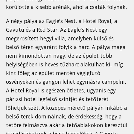
körülötte a kisebb arénák, ahol a csaták folynak.
A négy pálya az Eagle's Nest, a Hotel Royal, a
Gavutu és a Red Star. Az Eagle's Nest egy
megerősített hegyi villa, amelyben külső és
belső téren egyaránt folyik a harc. A pálya maga
nem kimondottan nagy, de az épület több
helyiségében is heves tűzharc alakulhat ki, míg
kint főleg az épület mentén végigfutó
ösvényeken és gangon lehet egymásra campelni.
A Hotel Royal is egészen ötletes, ugyanis egy
párizsi hotel legfelső szintjét és tetőterét
lőhetjük szét. A közepes méretű pályán inkább a
belső terek dominálnak, de érdekesség, hogy a
tetőre felmászva akár a tetőablakokon keresztül
is vadászhatunk a bent harcolókra. A Gavutu