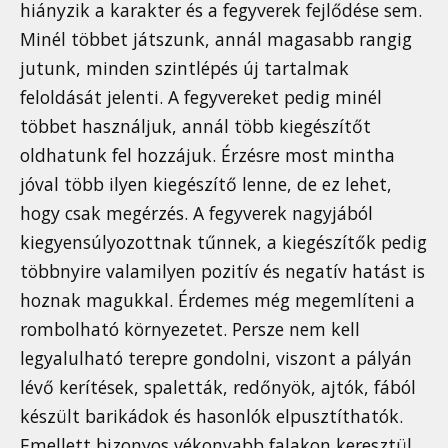
hiányzik a karakter és a fegyverek fejlődése sem.
Minél többet játszunk, annál magasabb rangig
jutunk, minden szintlépés új tartalmak
feloldását jelenti. A fegyvereket pedig minél
többet használjuk, annál több kiegészítőt
oldhatunk fel hozzájuk. Érzésre most mintha
jóval több ilyen kiegészítő lenne, de ez lehet,
hogy csak megérzés. A fegyverek nagyjából
kiegyensúlyozottnak tűnnek, a kiegészítők pedig
többnyire valamilyen pozitív és negatív hatást is
hoznak magukkal. Érdemes még megemlíteni a
rombolható környezetet. Persze nem kell
legyalulható terepre gondolni, viszont a pályán
lévő kerítések, spaletták, redőnyök, ajtók, fából
készült barikádok és hasonlók elpusztíthatók.
Emellett bizonyos vékonyabb falakon keresztül