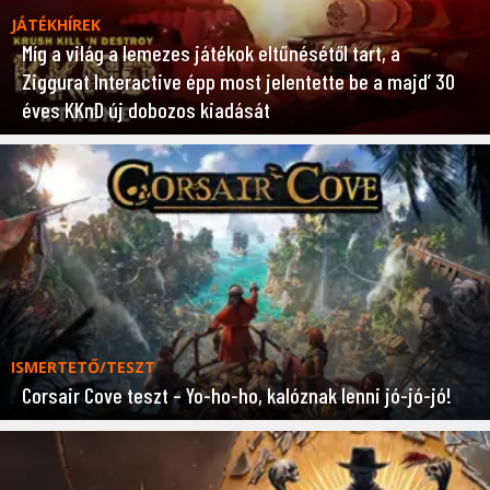
JÁTÉKHÍREK
Míg a világ a lemezes játékok eltűnésétől tart, a
Ziggurat Interactive épp most jelentette be a majd’ 30
éves KKnD új dobozos kiadását
ISMERTETŐ/TESZT
Corsair Cove teszt – Yo-ho-ho, kalóznak lenni jó-jó-jó!