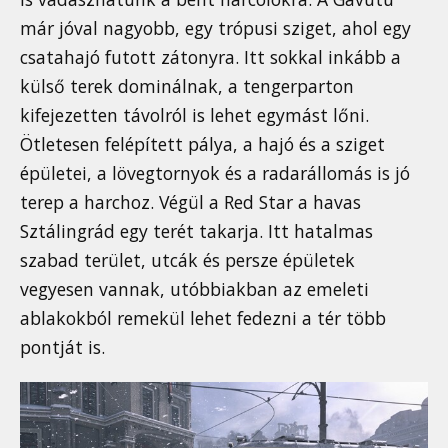
már jóval nagyobb, egy trópusi sziget, ahol egy
csatahajó futott zátonyra. Itt sokkal inkább a
külső terek dominálnak, a tengerparton
kifejezetten távolról is lehet egymást lőni.
Ötletesen felépített pálya, a hajó és a sziget
épületei, a lövegtornyok és a radarállomás is jó
terep a harchoz. Végül a Red Star a havas
Sztálingrád egy terét takarja. Itt hatalmas
szabad terület, utcák és persze épületek
vegyesen vannak, utóbbiakban az emeleti
ablakokból remekül lehet fedezni a tér több
pontját is.