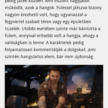
pedig játék közben. Ami viszont nagyjából
működik, azok a hangok. Fülessel játszva bizony
nagyon érezhető volt, hogy ugyanazzal a
fegyverrel szabad téren vagy egy épületben
tüzelek. Utóbbi esetében szinte már bántotta a
fülem, annyival erősebb volt a hangja, ahogy a
valóságban is lenne. A karakterek pedig
folyamatosan kommentálják a dolgokat, ami
szintén hangulatos elem, bár nem újdonság.