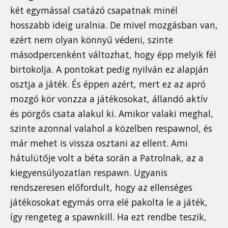
két egymással csatázó csapatnak minél
hosszabb ideig uralnia. De mivel mozgásban van,
ezért nem olyan könnyű védeni, szinte
másodpercenként változhat, hogy épp melyik fél
birtokolja. A pontokat pedig nyilván ez alapján
osztja a játék. És éppen azért, mert ez az apró
mozgó kör vonzza a játékosokat, állandó aktív
és pörgős csata alakul ki. Amikor valaki meghal,
szinte azonnal valahol a közelben respawnol, és
már mehet is vissza osztani az ellent. Ami
hátulütője volt a béta során a Patrolnak, az a
kiegyensúlyozatlan respawn. Ugyanis
rendszeresen előfordult, hogy az ellenséges
játékosokat egymás orra elé pakolta le a játék,
így rengeteg a spawnkill. Ha ezt rendbe teszik,