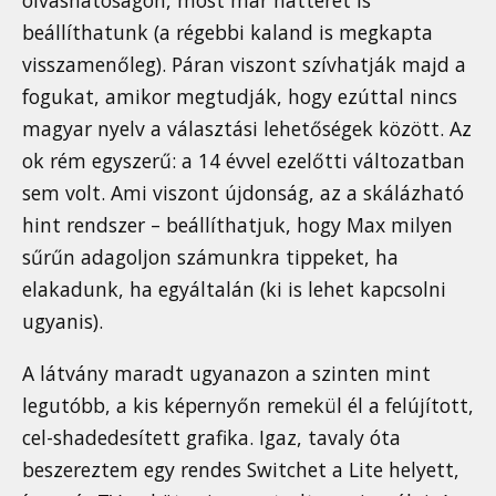
olvashatóságon, most már hátteret is
beállíthatunk (a régebbi kaland is megkapta
visszamenőleg). Páran viszont szívhatják majd a
fogukat, amikor megtudják, hogy ezúttal nincs
magyar nyelv a választási lehetőségek között. Az
ok rém egyszerű: a 14 évvel ezelőtti változatban
sem volt. Ami viszont újdonság, az a skálázható
hint rendszer – beállíthatjuk, hogy Max milyen
sűrűn adagoljon számunkra tippeket, ha
elakadunk, ha egyáltalán (ki is lehet kapcsolni
ugyanis).
A látvány maradt ugyanazon a szinten mint
legutóbb, a kis képernyőn remekül él a felújított,
cel-shadedesített grafika. Igaz, tavaly óta
beszereztem egy rendes Switchet a Lite helyett,