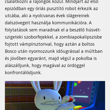
csalatkozni a rajongók közül. Mindjárt az első
epizódban egy óriás pusztító robot érkezik az
utcába, aki a nyolcvanas évek slágereinek
dalszövegeit használja kommunikációra. A
folytatások sem maradnak el a beszélő húsvét-
szigeteki szoborfejekkel, a zombiapokalipszisbe
fojtott vámpírsztorival, hogy aztán a boltos
Bosco után nyomozzunk időugrással a múltban
és jövőben egyaránt, majd végül a pokolba is
alászálljunk, hogy magával az ördöggel
konfrontálódjunk.