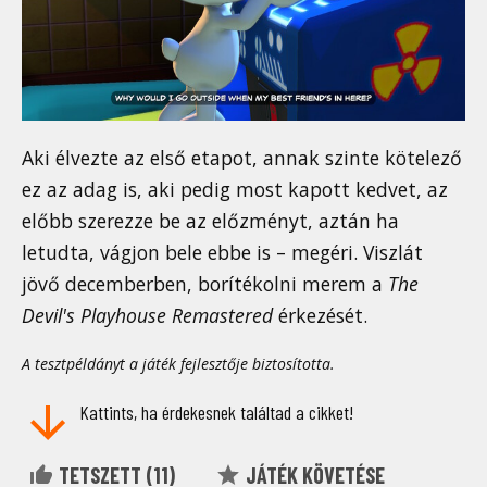
Aki élvezte az első etapot, annak szinte kötelező
ez az adag is, aki pedig most kapott kedvet, az
előbb szerezze be az előzményt, aztán ha
letudta, vágjon bele ebbe is – megéri. Viszlát
jövő decemberben, borítékolni merem a
The
Devil's Playhouse Remastered
érkezését.
A tesztpéldányt a játék fejlesztője biztosította.
Kattints, ha érdekesnek találtad a cikket!
TETSZETT (
11
)
JÁTÉK KÖVETÉSE