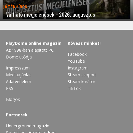
JÁTÉKHÍREK
Várható megjelenések – 2026. augusztus
PlayDome online magazin
Kövess minket!
Az 1998-ban alapított PC
Facebook
Dome utódja
YouTube
Impresszum
Instagram
Médiaajánlat
Steam csoport
Adatvédelem
Steam kurátor
RSS
TikTok
Blogok
Partnerek
Underground magazin
Pogessor - Hearts of Iron