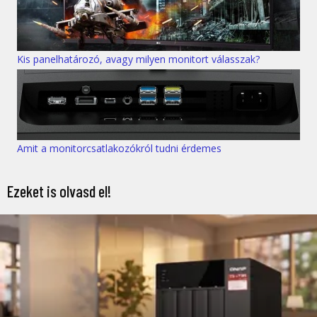
Kis panelhatározó, avagy milyen monitort válasszak?
Amit a monitorcsatlakozókról tudni érdemes
Ezeket is olvasd el!