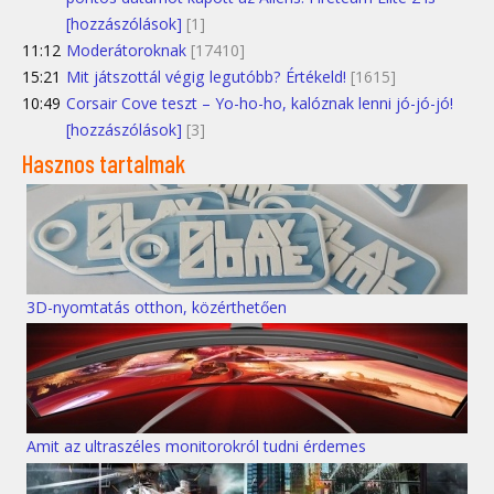
[hozzászólások]
[1]
11:12
Moderátoroknak
[17410]
15:21
Mit játszottál végig legutóbb? Értékeld!
[1615]
10:49
Corsair Cove teszt – Yo-ho-ho, kalóznak lenni jó-jó-jó!
[hozzászólások]
[3]
Hasznos tartalmak
3D-nyomtatás otthon, közérthetően
Amit az ultraszéles monitorokról tudni érdemes