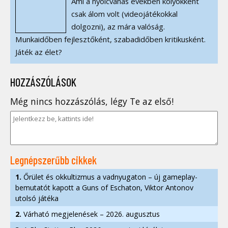
Ami a nyolcvanas években kölyökként
csak álom volt (videojátékokkal
dolgozni), az mára valóság.
Munkaidőben fejlesztőként, szabadidőben kritikusként.
Játék az élet?
HOZZÁSZÓLÁSOK
Még nincs hozzászólás, légy Te az első!
Legnépszerűbb cikkek
1.
Őrület és okkultizmus a vadnyugaton – új gameplay-
bemutatót kapott a Guns of Eschaton, Viktor Antonov
utolsó játéka
2.
Várható megjelenések – 2026. augusztus