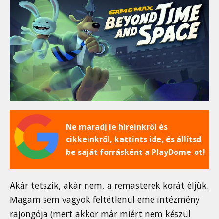
Ne maradj le híreinkről és
cikkeinkről, kattints ide, és állítsd
be saját forrásként a PlayDome-ot!
Akár tetszik, akár nem, a remasterek korát éljük.
Magam sem vagyok feltétlenül eme intézmény
rajongója (mert akkor már miért nem készül