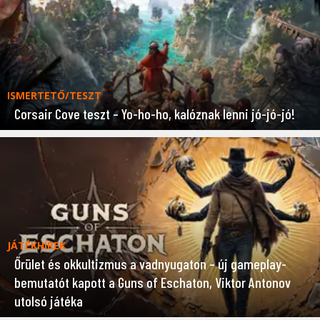
ISMERTETŐ/TESZT
Corsair Cove teszt – Yo-ho-ho, kalóznak lenni jó-jó-jó!
JÁTÉKHÍREK
Őrület és okkultizmus a vadnyugaton – új gameplay-
bemutatót kapott a Guns of Eschaton, Viktor Antonov
utolsó játéka