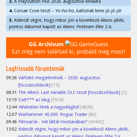
3.
A PlayStation Plus 2026. augusztusi kínálata
4.
Corsair Cove teszt – Yo-ho-ho, kalóznak lenni jó-jó-jó!
5.
Kiderült végre, hogy mikor jön a következő Aliens-játék,
pontos dátumot kapott az Aliens: Fireteam Elite 2 is
GG Archívum
Ezt még nem találtad ki, próbáld meg most!
Legfrissebb fórumtémák
09:26
Várható megjelenések – 2026. augusztus
[hozzászólások]
[17]
08:31
The Alters: Last Variable DLC teszt [hozzászólások]
[2]
15:19
Szét*** az ideg
[5518]
12:44
Hihetetlen hírek a nagyvilágból
[4636]
12:07
Warhammer 40,000: Rogue Trader
[86]
09:46
Filmsarok - mit láttál mostanában?
[43442]
13:02
Kiderült végre, hogy mikor jön a következő Aliens-játék,
pontos dátumot kapott az Aliens: Fireteam Elite 2 is