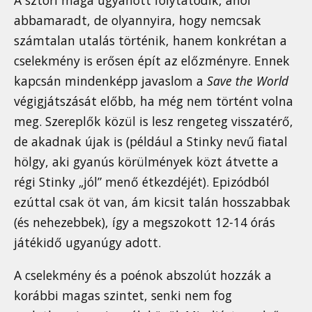
A sztori maga ugyanott folytatódik, ahol
abbamaradt, de olyannyira, hogy nemcsak
számtalan utalás történik, hanem konkrétan a
cselekmény is erősen épít az előzményre. Ennek
kapcsán mindenképp javaslom a
Save the World
végigjátszását előbb, ha még nem történt volna
meg. Szereplők közül is lesz rengeteg visszatérő,
de akadnak újak is (például a Stinky nevű fiatal
hölgy, aki gyanús körülmények közt átvette a
régi Stinky „jól” menő étkezdéjét). Epizódból
ezúttal csak öt van, ám kicsit talán hosszabbak
(és nehezebbek), így a megszokott 12-14 órás
játékidő ugyanúgy adott.
A cselekmény és a poénok abszolút hozzák a
korábbi magas szintet, senki nem fog