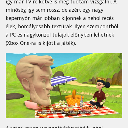
így már TV-re kötve is meg tudtam vizsgálni. A
minőség így sem rossz, de azért egy nagy
képernyőn már jobban kijönnek a néhol recés
élek, homályosabb textúrák. Ilyen szempontból
a PC és nagykonzol tulajok előnyben lehetnek
(Xbox One-ra is kijött a játék).