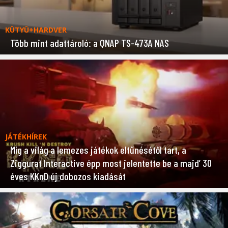
KÜTYÜ+HARDVER
Több mint adattároló: a QNAP TS-473A NAS
JÁTÉKHÍREK
Míg a világ a lemezes játékok eltűnésétől tart, a
Ziggurat Interactive épp most jelentette be a majd’ 30
éves KKnD új dobozos kiadását