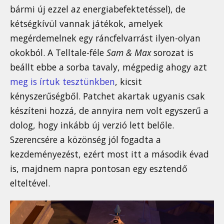
bármi új ezzel az energiabefektetéssel), de
kétségkívül vannak játékok, amelyek
megérdemelnek egy ráncfelvarrást ilyen-olyan
okokból. A Telltale-féle
Sam & Max
sorozat is
beállt ebbe a sorba tavaly, mégpedig ahogy azt
meg is írtuk tesztünkben
, kicsit
kényszerűségből. Patchet akartak ugyanis csak
készíteni hozzá, de annyira nem volt egyszerű a
dolog, hogy inkább új verzió lett belőle.
Szerencsére a közönség jól fogadta a
kezdeményezést, ezért most itt a második évad
is, majdnem napra pontosan egy esztendő
elteltével.