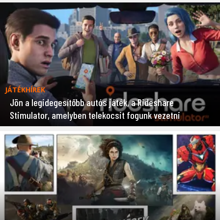
JÁTÉKHÍREK
Jön a legidegesítőbb autós játék, a Rideshare
Stimulator, amelyben telekocsit fogunk vezetni