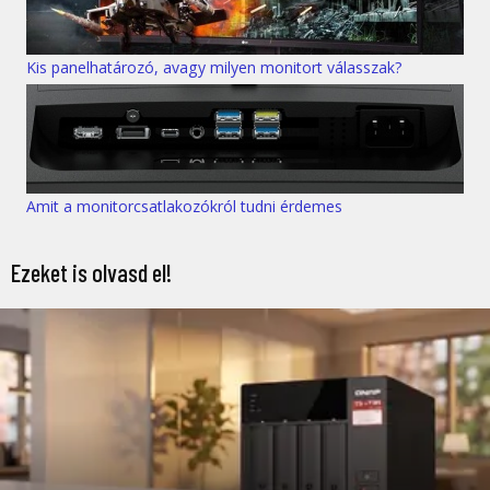
Kis panelhatározó, avagy milyen monitort válasszak?
Amit a monitorcsatlakozókról tudni érdemes
Ezeket is olvasd el!