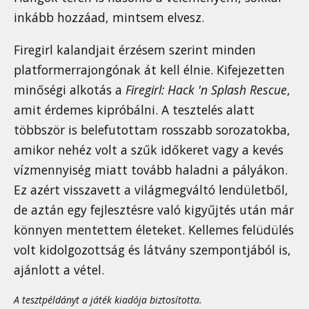
inkább hozzáad, mintsem elvesz.
Firegirl kalandjait érzésem szerint minden
platformerrajongónak át kell élnie. Kifejezetten
minőségi alkotás a
Firegirl: Hack 'n Splash Rescue
,
amit érdemes kipróbálni. A tesztelés alatt
többször is belefutottam rosszabb sorozatokba,
amikor nehéz volt a szűk időkeret vagy a kevés
vízmennyiség miatt tovább haladni a pályákon.
Ez azért visszavett a világmegváltó lendületből,
de aztán egy fejlesztésre való kigyűjtés után már
könnyen mentettem életeket. Kellemes felüdülés
volt kidolgozottság és látvány szempontjából is,
ajánlott a vétel.
A tesztpéldányt a játék kiadója biztosította.