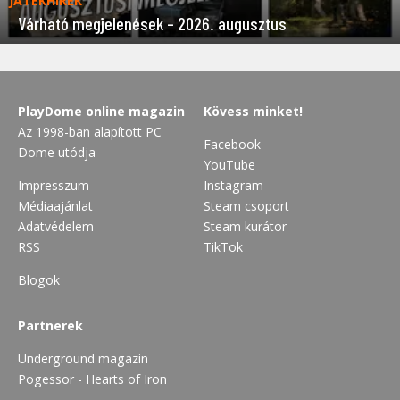
JÁTÉKHÍREK
Várható megjelenések – 2026. augusztus
PlayDome online magazin
Kövess minket!
Az 1998-ban alapított PC
Facebook
Dome utódja
YouTube
Impresszum
Instagram
Médiaajánlat
Steam csoport
Adatvédelem
Steam kurátor
RSS
TikTok
Blogok
Partnerek
Underground magazin
Pogessor - Hearts of Iron