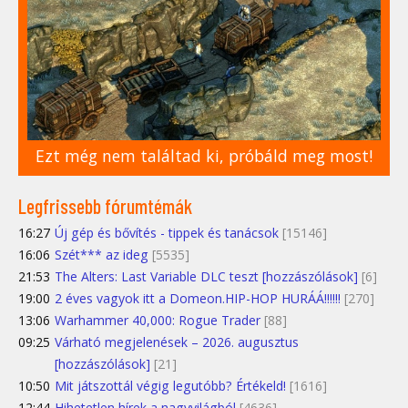
Ezt még nem találtad ki, próbáld meg most!
Legfrissebb fórumtémák
16:27
Új gép és bővítés - tippek és tanácsok
[15146]
16:06
Szét*** az ideg
[5535]
21:53
The Alters: Last Variable DLC teszt [hozzászólások]
[6]
19:00
2 éves vagyok itt a Domeon.HIP-HOP HURÁÁ!!!!!!
[270]
13:06
Warhammer 40,000: Rogue Trader
[88]
09:25
Várható megjelenések – 2026. augusztus
[hozzászólások]
[21]
10:50
Mit játszottál végig legutóbb? Értékeld!
[1616]
12:44
Hihetetlen hírek a nagyvilágból
[4636]