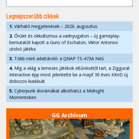
Legnépszerűbb cikkek
1.
Várható megjelenések – 2026. augusztus
2.
Őrület és okkultizmus a vadnyugaton – új gameplay-
bemutatót kapott a Guns of Eschaton, Viktor Antonov
utolsó játéka
3.
Több mint adattároló: a QNAP TS-473A NAS
4.
Míg a világ a lemezes játékok eltűnésétől tart, a Ziggurat
Interactive épp most jelentette be a majd’ 30 éves KKnD új
dobozos kiadását
5.
Cyberpunk diorámákat alkothatsz a Midnight
Momentsben
GG Archívum