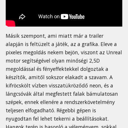
Másik szempont, ami miatt már a trailer
alapján is feltüzelt a játék, az a grafika. Eleve a
pixeles megoldás nekem bejön, viszont az Unreal
motor segítségével olyan minőségi 2,5D
megoldással és fényeffektekkel dolgoztak a
készítők, amitől sokszor elakadt a szavam. A
kifröcskölt vízben visszatükröződő neon, és a
lángcsóvák által megfestett falak bámulatosan
szépek, ennek ellenére a rendszerkövetelmény
teljesen elfogadható. Régebbi gépen is
nyugodtan fel lehet tekerni a beállításokat.
Hangok terén is hasonló a véleményem, sokkal