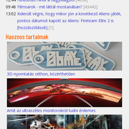
09:46
Filmsarok - mit láttál mostanában?
[43442]
13:02
Kiderült végre, hogy mikor jön a következő Aliens-játék,
pontos dátumot kapott az Aliens: Fireteam Elite 2 is
[hozzászólások]
[1]
Hasznos tartalmak
3D-nyomtatás otthon, közérthetően
Amit az ultraszéles monitorokról tudni érdemes