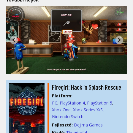
Firegirl: Hack 'n Splash Rescue
Platform:
PC
PlayStation 4
PlayStation 5
Xbox One
Xbox Series X/S
Nintendo Switch
Fejlesztő:
Dejima Games
Kiadó:
Thunderful