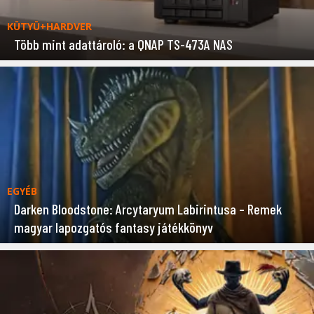
KÜTYÜ+HARDVER
Több mint adattároló: a QNAP TS-473A NAS
EGYÉB
Darken Bloodstone: Arcytaryum Labirintusa – Remek
magyar lapozgatós fantasy játékkönyv