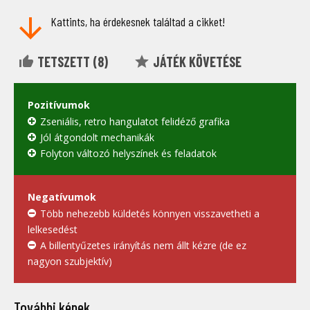
Kattints, ha érdekesnek találtad a cikket!
TETSZETT (
8
)
JÁTÉK KÖVETÉSE
Pozitívumok
Zseniális, retro hangulatot felidéző grafika
Jól átgondolt mechanikák
Folyton változó helyszínek és feladatok
Negatívumok
Több nehezebb küldetés könnyen visszavetheti a
lelkesedést
A billentyűzetes irányítás nem állt kézre (de ez
nagyon szubjektív)
További képek