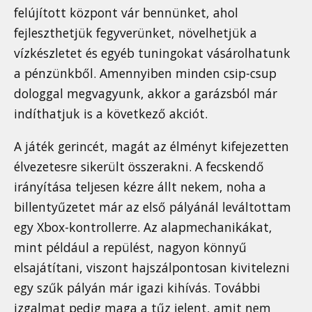
felújított központ vár bennünket, ahol
fejleszthetjük fegyverünket, növelhetjük a
vízkészletet és egyéb tuningokat vásárolhatunk
a pénzünkből. Amennyiben minden csip-csup
dologgal megvagyunk, akkor a garázsból már
indíthatjuk is a következő akciót.
A játék gerincét, magát az élményt kifejezetten
élvezetesre sikerült összerakni. A fecskendő
irányítása teljesen kézre állt nekem, noha a
billentyűzetet már az első pályánál leváltottam
egy Xbox-kontrollerre. Az alapmechanikákat,
mint például a repülést, nagyon könnyű
elsajátítani, viszont hajszálpontosan kivitelezni
egy szűk pályán már igazi kihívás. További
izgalmat pedig maga a tűz jelent, amit nem