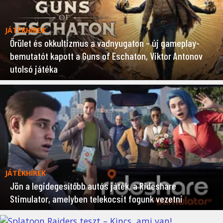
JÁTÉKHÍREK
Őrület és okkultizmus a vadnyugaton – új gameplay-
bemutatót kapott a Guns of Eschaton, Viktor Antonov
utolsó játéka
JÁTÉKHÍREK
Jön a legidegesítőbb autós játék, a Rideshare
Stimulator, amelyben telekocsit fogunk vezetni