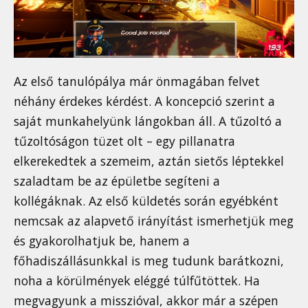
Az első tanulópálya már önmagában felvet
néhány érdekes kérdést. A koncepció szerint a
saját munkahelyünk lángokban áll. A tűzoltó a
tűzoltóságon tüzet olt – egy pillanatra
elkerekedtek a szemeim, aztán sietős léptekkel
szaladtam be az épületbe segíteni a
kollégáknak. Az első küldetés során egyébként
nemcsak az alapvető irányítást ismerhetjük meg
és gyakorolhatjuk be, hanem a
főhadiszállásunkkal is meg tudunk barátkozni,
noha a körülmények eléggé túlfűtöttek. Ha
megvagyunk a misszióval, akkor már a szépen