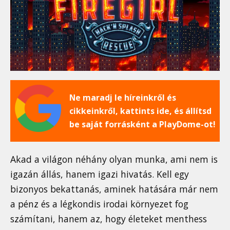
Ne maradj le híreinkről és
cikkeinkről, kattints ide, és állítsd
be saját forrásként a PlayDome-ot!
Akad a világon néhány olyan munka, ami nem is
igazán állás, hanem igazi hivatás. Kell egy
bizonyos bekattanás, aminek hatására már nem
a pénz és a légkondis irodai környezet fog
számítani, hanem az, hogy életeket menthess