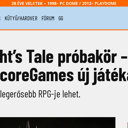
28 ÉVE VELETEK – 1998– PC DOME / 2012– PLAYDOME
S
KÜTYÜ/HARDVER
FÓRUM
GG
ht’s Tale próbakör 
ocoreGames új játék
 legerősebb RPG-je lehet.