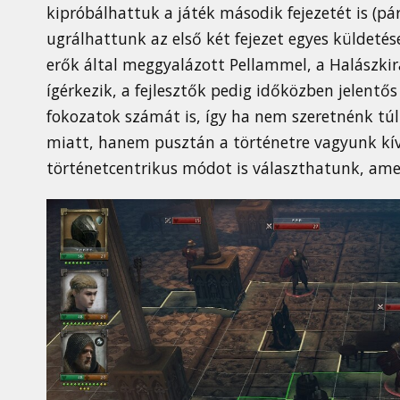
kipróbálhattuk a játék második fejezetét is (pá
ugrálhattunk az első két fejezet egyes küldetés
erők által meggyalázott Pellammel, a Halászkirá
ígérkezik, a fejlesztők pedig időközben jelent
fokozatok számát is, így ha nem szeretnénk tú
miatt, hanem pusztán a történetre vagyunk kívá
történetcentrikus módot is választhatunk, amel