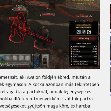
emezisét, aki Avalon földjén ébred, miután a
ettek egymáson. A kocka azonban más tekintetben
erő elragadta a partoknál, annak legénysége és
lmokba illő teremtményekként szálltak partra.
övetségeseket gyűjtsön maga köré, és harcba