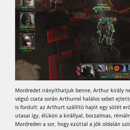
Mordredet irányíthatjuk benne, Arthur király n
végső csata során Arthurrel halálos sebet ejt
is fordult: az Arthurt szállító hajót egy sötét 
utasai így, élükön a királlyal, borzalmas, rémá
Mordreden a sor, hogy ezúttal a jók oldalán sz