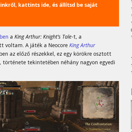
nkről, kattints ide, és állítsd be saját
sben
a
King Arthur: Knight’s Tale
-t, a
tt voltam. A játék a Neocore
King Arthur
en az előző részekkel, ez egy körökre osztott
n, története tekintetében néhány nagyon egyedi