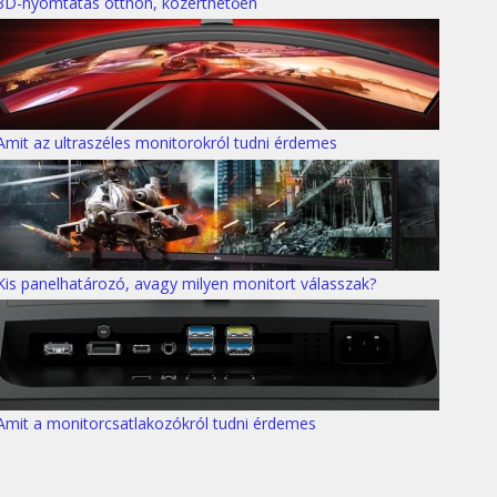
3D-nyomtatás otthon, közérthetően
Amit az ultraszéles monitorokról tudni érdemes
Kis panelhatározó, avagy milyen monitort válasszak?
Amit a monitorcsatlakozókról tudni érdemes