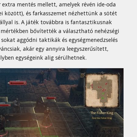
r extra mentés mellett, amelyek révén ide-oda
ei között), és farkasszemet nézhettünk a sötét
llyal is. A játék továbbra is fantasztikusnak
ős mértékben bővítették a választható nehézségi
l sokat aggódni taktikák és egységmenedzselés
ncsiak, akár egy annyira leegyszerűsített,
yben egységeink alig sérülhetnek.