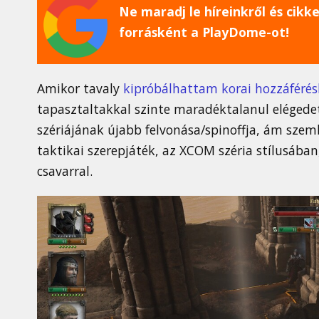
Ne maradj le híreinkről és cikkei
forrásként a PlayDome-ot!
Amikor tavaly
kipróbálhattam korai hozzáféré
tapasztaltakkal szinte maradéktalanul elégede
szériájának újabb felvonása/spinoffja, ám szemb
taktikai szerepjáték, az XCOM széria stílusába
csavarral.