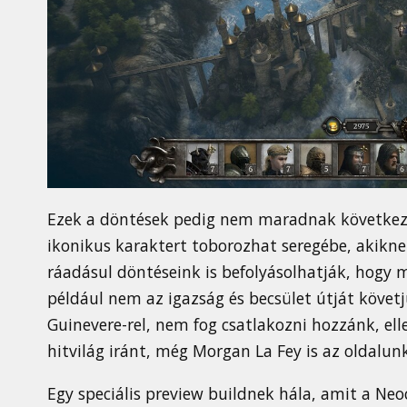
Ezek a döntések pedig nem maradnak következ
ikonikus karaktert toborozhat seregébe, akikn
ráadásul döntéseink is befolyásolhatják, hog
például nem az igazság és becsület útját követj
Guinevere-rel, nem fog csatlakozni hozzánk, el
hitvilág iránt, még Morgan La Fey is az oldalun
Egy speciális preview buildnek hála, amit a Ne