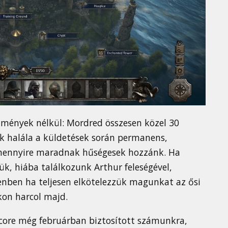
mények nélkül: Mordred összesen közel 30
ek halála a küldetések során permanens,
y mennyire maradnak hűségesek hozzánk. Ha
ük, hiába találkozunk Arthur feleségével,
lenben ha teljesen elkötelezzük magunkat az ősi
kon harcol majd.
ocore még februárban biztosított számunkra,