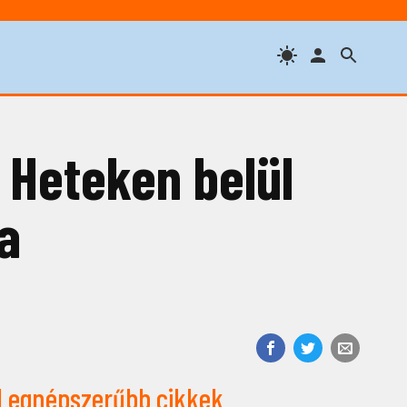
– Heteken belül
a
Legnépszerűbb cikkek