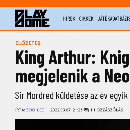
HÍREK
CIKKEK
JÁTÉKADATBÁZI
ELŐZETES
King Arthur: Knig
megjelenik a Ne
Sir Mordred küldetése az év egyik
ÍRTA:
ZOO_LEE
2022.03.07. 21:25
1 HOZZÁSZÓLÁS