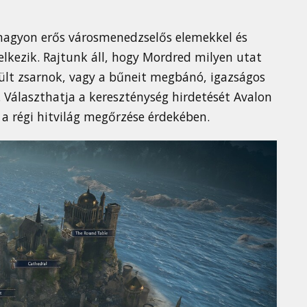
 nagyon erős városmenedzselős elemekkel és
elkezik. Rajtunk áll, hogy Mordred milyen utat
mült zsarnok, vagy a bűneit megbánó, igazságos
 Választhatja a kereszténység hirdetését Avalon
 a régi hitvilág megőrzése érdekében.