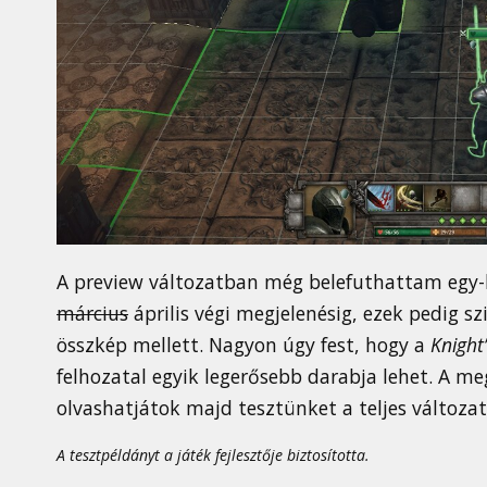
A preview változatban még belefuthattam egy-
március
április végi megjelenésig, ezek pedig s
összkép mellett. Nagyon úgy fest, hogy a
Knight
felhozatal egyik legerősebb darabja lehet. A m
olvashatjátok majd tesztünket a teljes változat
A tesztpéldányt a játék fejlesztője biztosította.