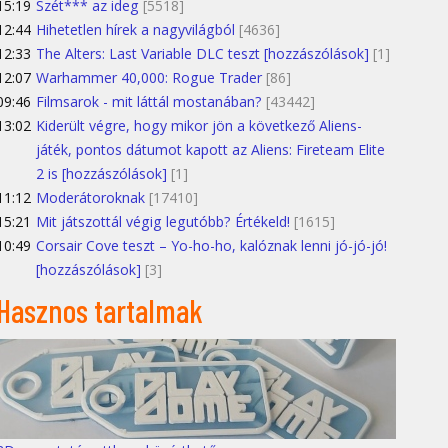
15:19
Szét*** az ideg
[5518]
12:44
Hihetetlen hírek a nagyvilágból
[4636]
12:33
The Alters: Last Variable DLC teszt [hozzászólások]
[1]
12:07
Warhammer 40,000: Rogue Trader
[86]
09:46
Filmsarok - mit láttál mostanában?
[43442]
13:02
Kiderült végre, hogy mikor jön a következő Aliens-
játék, pontos dátumot kapott az Aliens: Fireteam Elite
2 is [hozzászólások]
[1]
11:12
Moderátoroknak
[17410]
15:21
Mit játszottál végig legutóbb? Értékeld!
[1615]
10:49
Corsair Cove teszt – Yo-ho-ho, kalóznak lenni jó-jó-jó!
[hozzászólások]
[3]
Hasznos tartalmak