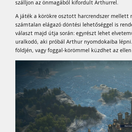
szálljon az önmagából kifordult Arthurrel.
A játék a körökre osztott harcrendszer mellett
számtalan elágazó döntési lehetőséggel is rend
választ majd útja során: egyrészt lehet elvete
uralkodó, aki próbál Arthur nyomdokaiba lépni.
földjén, vagy foggal-körömmel küzdhet az ellen