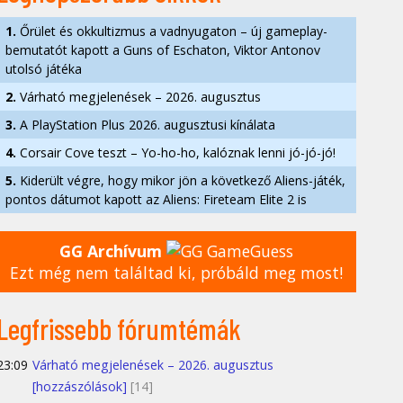
1.
Őrület és okkultizmus a vadnyugaton – új gameplay-
bemutatót kapott a Guns of Eschaton, Viktor Antonov
utolsó játéka
2.
Várható megjelenések – 2026. augusztus
3.
A PlayStation Plus 2026. augusztusi kínálata
4.
Corsair Cove teszt – Yo-ho-ho, kalóznak lenni jó-jó-jó!
5.
Kiderült végre, hogy mikor jön a következő Aliens-játék,
pontos dátumot kapott az Aliens: Fireteam Elite 2 is
GG Archívum
Ezt még nem találtad ki, próbáld meg most!
Legfrissebb fórumtémák
23:09
Várható megjelenések – 2026. augusztus
[hozzászólások]
[14]