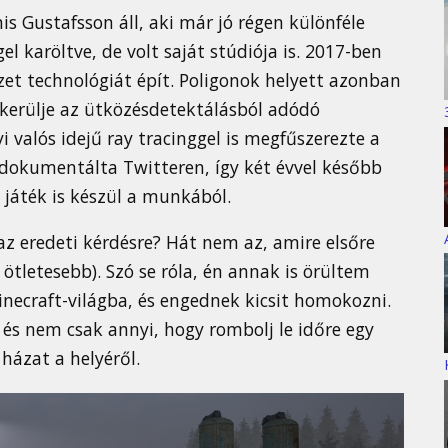
s Gustafsson áll, aki már jó régen különféle
gel karöltve, de volt saját stúdiója is. 2017-ben
zet technológiát épít. Poligonok helyett azonban
lkerülje az ütközésdetektálásból adódó
 valós idejű ray tracinggel is megfűszerezte a
dokumentálta Twitteren, így két évvel később
 játék is készül a munkából.
 az eredeti kérdésre? Hát nem az, amire elsőre
tletesebb). Szó se róla, én annak is örültem
necraft-világba, és engednek kicsit homokozni.
 és nem csak annyi, hogy rombolj le időre egy
házat a helyéről.