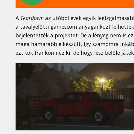
A
Teardown
az utóbbi évek egyik legizgalmasabb
a tavalyelőtti gamescom anyagai közt lelhettek
bejelentették a projektet. De a lényeg nem is e
maga hamarabb elkészült, így számomra inkább a
ezt tök frankón néz ki, de hogy lesz belőle játék