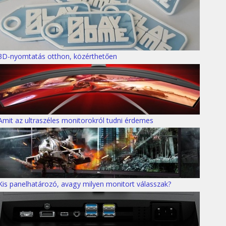
3D-nyomtatás otthon, közérthetően
Amit az ultraszéles monitorokról tudni érdemes
Kis panelhatározó, avagy milyen monitort válasszak?