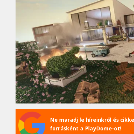
Ne maradj le híreinkről és cikkei
forrásként a PlayDome-ot!