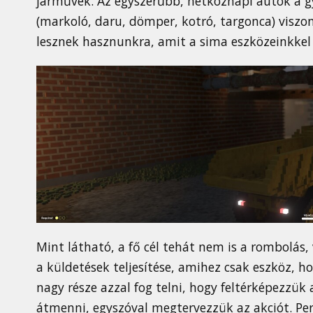
járművek. Az egyszerűbb, hétköznapi autók a g
(markoló, daru, dömper, kotró, targonca) visz
lesznek hasznunkra, amit a sima eszközeinkkel
Mint látható, a fő cél tehát nem is a rombolás,
a küldetések teljesítése, amihez csak eszköz, ho
nagy része azzal fog telni, hogy feltérképezzü
átmenni, egyszóval megtervezzük az akciót. Pe