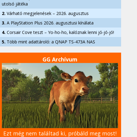
utolsó játéka
2.
Várható megjelenések – 2026. augusztus
3.
A PlayStation Plus 2026. augusztusi kínálata
4.
Corsair Cove teszt – Yo-ho-ho, kalóznak lenni jó-jó-jó!
5.
Több mint adattároló: a QNAP TS-473A NAS
GG Archívum
Ezt még nem találtad ki, próbáld meg most!