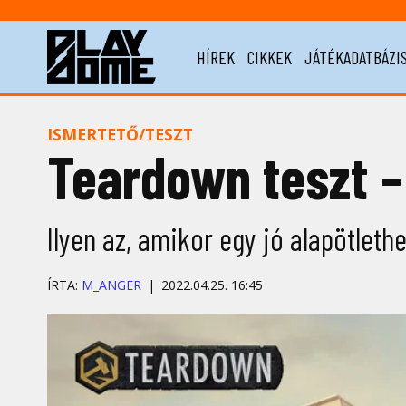
HÍREK
CIKKEK
JÁTÉKADATBÁZI
ISMERTETŐ/TESZT
Teardown teszt –
Ilyen az, amikor egy jó alapötlethe
ÍRTA:
M_ANGER
2022.04.25. 16:45