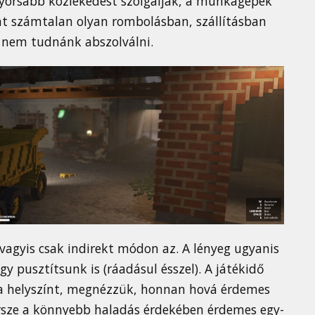
yorsabb közlekedést szolgálják, a munkagépek
ont számtalan olyan rombolásban, szállításban
 nem tudnánk abszolválni.
 vagyis csak indirekt módon az. A lényeg ugyanis
gy pusztítsunk is (ráadásul ésszel). A játékidő
k a helyszínt, megnézzük, honnan hová érdemes
rsze a könnyebb haladás érdekében érdemes egy-