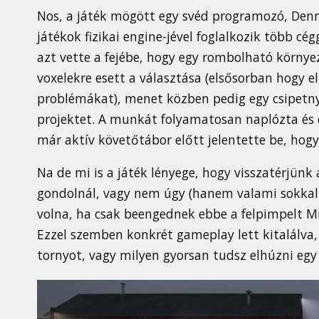
Nos, a játék mögött egy svéd programozó, Denni
játékok fizikai engine-jével foglalkozik több cég
azt vette a fejébe, hogy egy rombolható környe
voxelekre esett a választása (elsősorban hogy e
problémákat), menet közben pedig egy csipetnyi
projektet. A munkát folyamatosan naplózta és 
már aktív követőtábor előtt jelentette be, hogy
Na de mi is a játék lényege, hogy visszatérjünk
gondolnál, vagy nem úgy (hanem valami sokkal ö
volna, ha csak beengednek ebbe a felpimpelt Mi
Ezzel szemben konkrét gameplay lett kitalálva,
tornyot, vagy milyen gyorsan tudsz elhúzni egy 