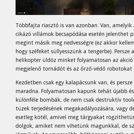
Többfajta riasztó is van azonban. Van, amelyik 
cikázó villámok becsapódása esetén jelenthet p
megint másik meg nedvességre (ez akkor kellem
hogy széfeket süllyesszünk a tengerbe). Persze 
helikopter üldöz minket folyamatosan az akció
megjelenő tornádót és az őrző-védő robotokat 
Kezdetben csak egy kalapácsunk van, és persze e
maradna. Folyamatosan kapunk tehát újabb és 
különféle bombák, de nem csak destruktív toolo
tüzek terjedésének megakadályozására, vagy de
esetleg kötél, amivel meg tárgyakat rögzíthet
dolgok, amiket nem vihetünk magunkkal, de sze