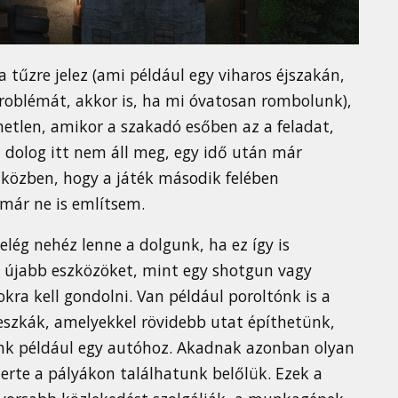
a tűzre jelez (ami például egy viharos éjszakán,
roblémát, akkor is, ha mi óvatosan rombolunk),
etlen, amikor a szakadó esőben az a feladat,
a dolog itt nem áll meg, egy idő után már
 közben, hogy a játék második felében
már ne is említsem.
lég nehéz lenne a dolgunk, ha ez így is
újabb eszközöket, mint egy shotgun vagy
kra kell gondolni. Van például poroltónk is a
szkák, amelyekkel rövidebb utat építhetünk,
ünk például egy autóhoz. Akadnak azonban olyan
rte a pályákon találhatunk belőlük. Ezek a