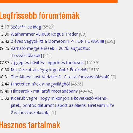
Legfrissebb fórumtémák
15:17
Szét*** az ideg
[5529]
13:06
Warhammer 40,000: Rogue Trader
[88]
12:42
2 éves vagyok itt a Domeon.HIP-HOP HURÁÁ!!!!!!
[269]
09:25
Várható megjelenések – 2026. augusztus
[hozzászólások]
[21]
07:37
Új gép és bővítés - tippek és tanácsok
[15139]
10:50
Mit játszottál végig legutóbb? Értékeld!
[1616]
08:31
The Alters: Last Variable DLC teszt [hozzászólások]
[2]
12:44
Hihetetlen hírek a nagyvilágból
[4636]
09:46
Filmsarok - mit láttál mostanában?
[43442]
13:02
Kiderült végre, hogy mikor jön a következő Aliens-
játék, pontos dátumot kapott az Aliens: Fireteam Elite
2 is [hozzászólások]
[1]
Hasznos tartalmak