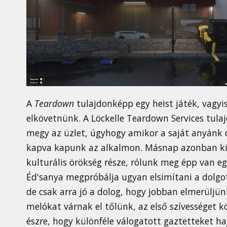
A
Teardown
tulajdonképp egy heist játék, vagyi
elkövetnünk. A Löckelle Teardown Services tul
megy az üzlet, úgyhogy amikor a saját anyánk d
kapva kapunk az alkalmon. Másnap azonban kide
kulturális örökség része, rólunk meg épp van eg
Éd'sanya megpróbálja ugyan elsimítani a dolgot
de csak arra jó a dolog, hogy jobban elmerüljü
melókat várnak el tőlünk, az első szívességet k
észre, hogy különféle válogatott gaztetteket ha