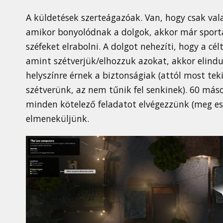
A küldetések szerteágazóak. Van, hogy csak valam
amikor bonyolódnak a dolgok, akkor már sporta
széfeket elrabolni. A dolgot nehezíti, hogy a cé
amint szétverjük/elhozzuk azokat, akkor elindul
helyszínre érnek a biztonságiak (attól most te
szétverünk, az nem tűnik fel senkinek). 60 máso
minden kötelező feladatot elvégezzünk (meg eset
elmeneküljünk.