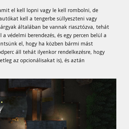
it el kell lopni vagy le kell rombolni, de
utókat kell a tengerbe süllyeszteni vagy
ltárgyak általában be vannak riasztózva, tehát
 a védelmi berendezés, és egy percen belül a
kintsünk el, hogy ha közben bármi mást
dperc áll tehát ilyenkor rendelkezésre, hogy
leg az opcionálisakat is), és aztán