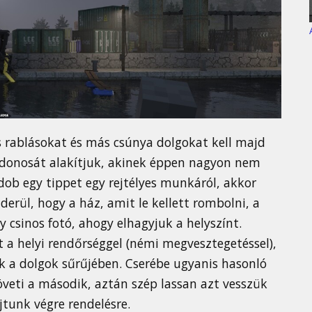
s rablásokat és más csúnya dolgokat kell majd
ajdonosát alakítjuk, akinek éppen nagyon nem
ob egy tippet egy rejtélyes munkáról, akkor
rül, hogy a ház, amit le kellett rombolni, a
y csinos fotó, ahogy elhagyjuk a helyszínt.
 a helyi rendőrséggel (némi megvesztegetéssel),
nk a dolgok sűrűjében. Cserébe ugyanis hasonló
öveti a második, aztán szép lassan azt vesszük
jtunk végre rendelésre.