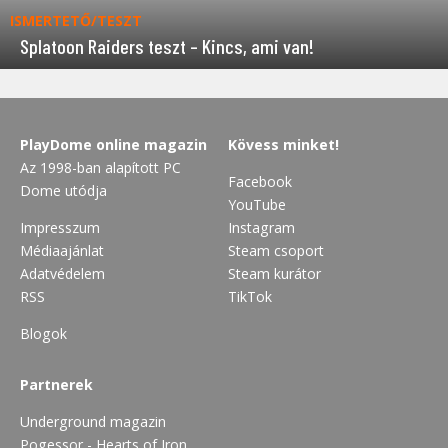
ISMERTETŐ/TESZT
Splatoon Raiders teszt – Kincs, ami van!
PlayDome online magazin
Kövess minket!
Az 1998-ban alapított PC
Facebook
Dome utódja
YouTube
Impresszum
Instagram
Médiaajánlat
Steam csoport
Adatvédelem
Steam kurátor
RSS
TikTok
Blogok
Partnerek
Underground magazin
Pogessor - Hearts of Iron