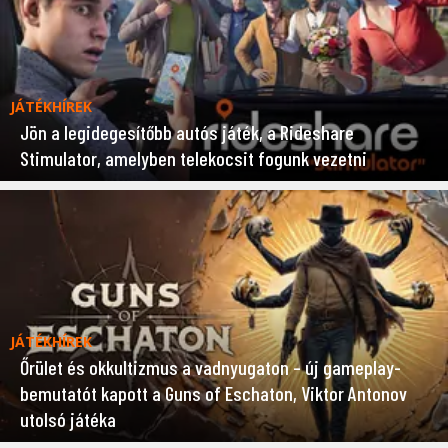
JÁTÉKHÍREK
Jön a legidegesítőbb autós játék, a Rideshare
Stimulator, amelyben telekocsit fogunk vezetni
JÁTÉKHÍREK
Őrület és okkultizmus a vadnyugaton – új gameplay-
bemutatót kapott a Guns of Eschaton, Viktor Antonov
utolsó játéka