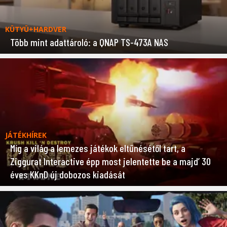
KÜTYÜ+HARDVER
Több mint adattároló: a QNAP TS-473A NAS
JÁTÉKHÍREK
Míg a világ a lemezes játékok eltűnésétől tart, a
Ziggurat Interactive épp most jelentette be a majd’ 30
éves KKnD új dobozos kiadását