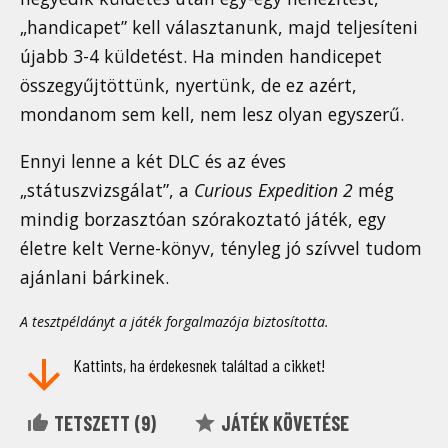
„handicapet” kell választanunk, majd teljesíteni
újabb 3-4 küldetést. Ha minden handicepet
összegyűjtöttünk, nyertünk, de ez azért,
mondanom sem kell, nem lesz olyan egyszerű.
Ennyi lenne a két DLC és az éves
„státuszvizsgálat”, a
Curious Expedition 2
még
mindig borzasztóan szórakoztató játék, egy
életre kelt Verne-könyv, tényleg jó szívvel tudom
ajánlani bárkinek.
A tesztpéldányt a játék forgalmazója biztosította.
Kattints, ha érdekesnek találtad a cikket!
TETSZETT (
9
)
JÁTÉK KÖVETÉSE