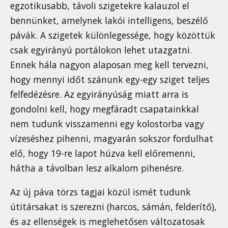
egzotikusabb, távoli szigetekre kalauzol el
bennünket, amelynek lakói intelligens, beszélő
pávák. A szigetek különlegessége, hogy közöttük
csak egyirányú portálokon lehet utazgatni.
Ennek hála nagyon alaposan meg kell tervezni,
hogy mennyi időt szánunk egy-egy sziget teljes
felfedézésre. Az egyirányúság miatt arra is
gondolni kell, hogy megfáradt csapatainkkal
nem tudunk visszamenni egy kolostorba vagy
vízeséshez pihenni, magyarán sokszor fordulhat
elő, hogy 19-re lapot húzva kell előremenni,
hátha a távolban lesz alkalom pihenésre.
Az új páva törzs tagjai közül ismét tudunk
útitársakat is szerezni (harcos, sámán, felderítő),
és az ellenségek is meglehetősen változatosak