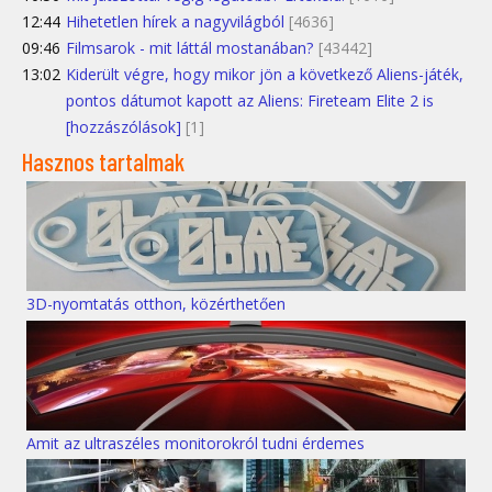
12:44
Hihetetlen hírek a nagyvilágból
[4636]
09:46
Filmsarok - mit láttál mostanában?
[43442]
13:02
Kiderült végre, hogy mikor jön a következő Aliens-játék,
pontos dátumot kapott az Aliens: Fireteam Elite 2 is
[hozzászólások]
[1]
Hasznos tartalmak
3D-nyomtatás otthon, közérthetően
Amit az ultraszéles monitorokról tudni érdemes