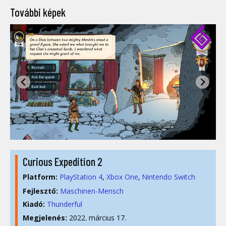
További képek
Curious Expedition 2
Platform:
PlayStation 4
Xbox One
Nintendo Switch
Fejlesztő:
Maschinen-Mensch
Kiadó:
Thunderful
Megjelenés:
2022. március 17.