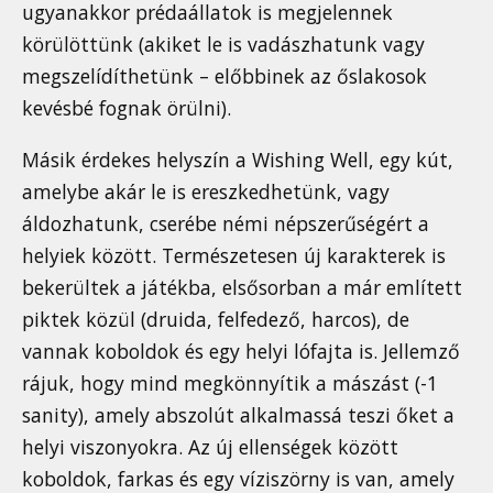
ugyanakkor prédaállatok is megjelennek
körülöttünk (akiket le is vadászhatunk vagy
megszelídíthetünk – előbbinek az őslakosok
kevésbé fognak örülni).
Másik érdekes helyszín a Wishing Well, egy kút,
amelybe akár le is ereszkedhetünk, vagy
áldozhatunk, cserébe némi népszerűségért a
helyiek között. Természetesen új karakterek is
bekerültek a játékba, elsősorban a már említett
piktek közül (druida, felfedező, harcos), de
vannak koboldok és egy helyi lófajta is. Jellemző
rájuk, hogy mind megkönnyítik a mászást (-1
sanity), amely abszolút alkalmassá teszi őket a
helyi viszonyokra. Az új ellenségek között
koboldok, farkas és egy víziszörny is van, amely