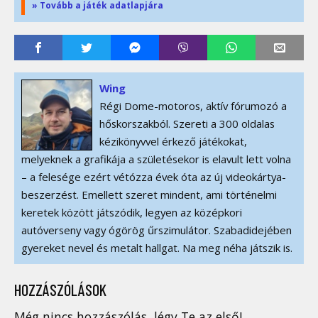
» Tovább a játék adatlapjára
Wing
Régi Dome-motoros, aktív fórumozó a
hőskorszakból. Szereti a 300 oldalas
kézikönyvvel érkező játékokat,
melyeknek a grafikája a születésekor is elavult lett volna
– a felesége ezért vétózza évek óta az új videokártya-
beszerzést. Emellett szeret mindent, ami történelmi
keretek között játszódik, legyen az középkori
autóverseny vagy ógörög űrszimulátor. Szabadidejében
gyereket nevel és metalt hallgat. Na meg néha játszik is.
HOZZÁSZÓLÁSOK
Még nincs hozzászólás, légy Te az első!