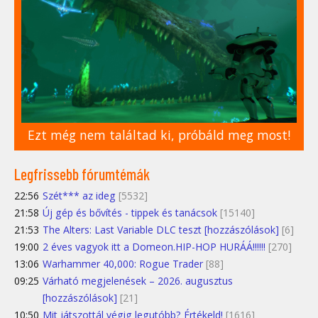
Ezt még nem találtad ki, próbáld meg most!
Legfrissebb fórumtémák
22:56
Szét*** az ideg
[5532]
21:58
Új gép és bővítés - tippek és tanácsok
[15140]
21:53
The Alters: Last Variable DLC teszt [hozzászólások]
[6]
19:00
2 éves vagyok itt a Domeon.HIP-HOP HURÁÁ!!!!!!
[270]
13:06
Warhammer 40,000: Rogue Trader
[88]
09:25
Várható megjelenések – 2026. augusztus
[hozzászólások]
[21]
10:50
Mit játszottál végig legutóbb? Értékeld!
[1616]