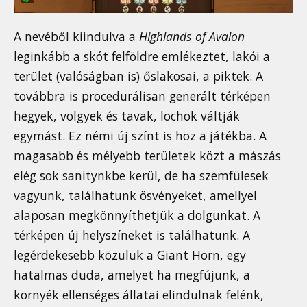
A nevéből kiindulva a
Highlands of Avalon
leginkább a skót felföldre emlékeztet, lakói a
terület (valóságban is) őslakosai, a piktek. A
továbbra is procedurálisan generált térképen
hegyek, völgyek és tavak, lochok váltják
egymást. Ez némi új színt is hoz a játékba. A
magasabb és mélyebb területek közt a mászás
elég sok sanitynkbe kerül, de ha szemfülesek
vagyunk, találhatunk ösvényeket, amellyel
alaposan megkönnyíthetjük a dolgunkat. A
térképen új helyszíneket is találhatunk. A
legérdekesebb közülük a Giant Horn, egy
hatalmas duda, amelyet ha megfújunk, a
környék ellenséges állatai elindulnak felénk,