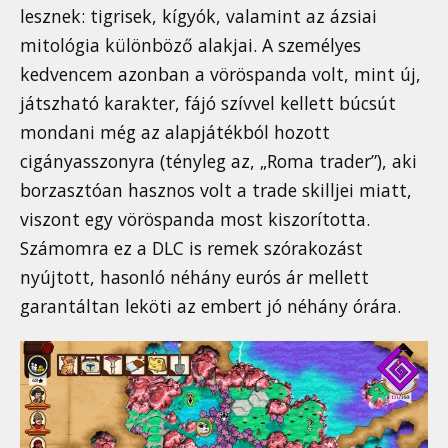
lesznek: tigrisek, kígyók, valamint az ázsiai
mitológia különböző alakjai. A személyes
kedvencem azonban a vöröspanda volt, mint új,
játszható karakter, fájó szívvel kellett búcsút
mondani még az alapjátékból hozott
cigányasszonyra (tényleg az, „Roma trader”), aki
borzasztóan hasznos volt a trade skilljei miatt,
viszont egy vöröspanda most kiszorította.
Számomra ez a DLC is remek szórakozást
nyújtott, hasonló néhány eurós ár mellett
garantáltan leköti az embert jó néhány órára.