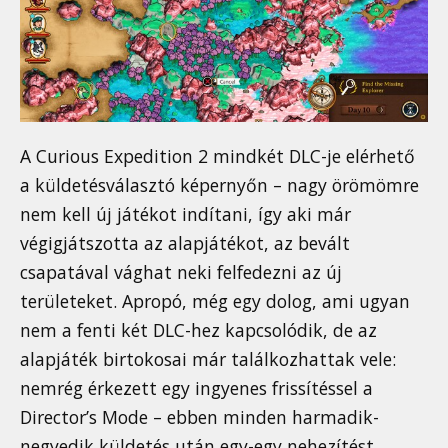
A Curious Expedition 2 mindkét DLC-je elérhető
a küldetésválasztó képernyőn – nagy örömömre
nem kell új játékot indítani, így aki már
végigjátszotta az alapjátékot, az bevált
csapatával vághat neki felfedezni az új
területeket. Apropó, még egy dolog, ami ugyan
nem a fenti két DLC-hez kapcsolódik, de az
alapjáték birtokosai már találkozhattak vele:
nemrég érkezett egy ingyenes frissítéssel a
Director’s Mode – ebben minden harmadik-
negyedik küldetés után egy-egy nehezítést,