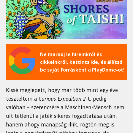
Ne maradj le híreinkről és
cikkeinkről, kattints ide, és állítsd
be saját forrásként a PlayDome-ot!
Kissé meglepett, hogy már több mint egy éve
teszteltem a
Curious Expedition 2
-t, pedig
valóban – szerencsére a Maschinen-Mensch nem
ült tétlenül a játék sikeres fogadtatása után,
hanem ahogy manapság illik, rögtön meg is
lepte a nagyérdeműt néhány ingyenes, de