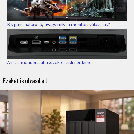
Kis panelhatározó, avagy milyen monitort válasszak?
Amit a monitorcsatlakozókról tudni érdemes
Ezeket is olvasd el!