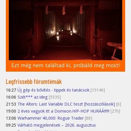
Ezt még nem találtad ki, próbáld meg most!
Legfrissebb fórumtémák
16:27
Új gép és bővítés - tippek és tanácsok
[15146]
16:06
Szét*** az ideg
[5535]
21:53
The Alters: Last Variable DLC teszt [hozzászólások]
[6]
19:00
2 éves vagyok itt a Domeon.HIP-HOP HURÁÁ!!!!!!
[270]
13:06
Warhammer 40,000: Rogue Trader
[88]
09:25
Várható megjelenések – 2026. augusztus