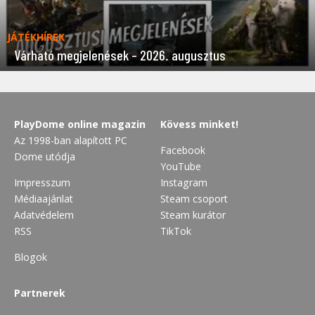
JÁTÉKHÍREK
Várható megjelenések – 2026. augusztus
PlayDome online magazin
Kövess minket!
Az 1998-ban alapított PC
Facebook
Dome utódja
YouTube
Impresszum
Instagram
Médiaajánlat
Steam csoport
Adatvédelem
Steam kurátor
RSS
TikTok
Blogok
Partnerek