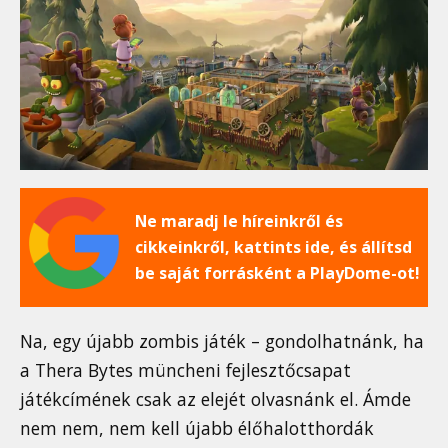
Ne maradj le híreinkről és
cikkeinkről, kattints ide, és állítsd
be saját forrásként a PlayDome-ot!
Na, egy újabb zombis játék – gondolhatnánk, ha
a Thera Bytes müncheni fejlesztőcsapat
játékcímének csak az elejét olvasnánk el. Ámde
nem nem, nem kell újabb élőhalotthordák