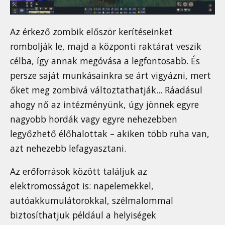
Az érkező zombik először kerítéseinket
rombolják le, majd a központi raktárat veszik
célba, így annak megóvása a legfontosabb. És
persze saját munkásainkra se árt vigyázni, mert
őket meg zombivá változtathatják... Ráadásul
ahogy nő az intézményünk, úgy jönnek egyre
nagyobb hordák vagy egyre nehezebben
legyőzhető élőhalottak – akiken több ruha van,
azt nehezebb lefagyasztani.
Az erőforrások között találjuk az
elektromosságot is: napelemekkel,
autóakkumulátorokkal, szélmalommal
biztosíthatjuk például a helyiségek