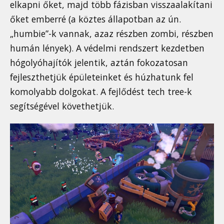
elkapni őket, majd több fázisban visszaalakítani
őket emberré (a köztes állapotban az ún.
„humbie”-k vannak, azaz részben zombi, részben
humán lények). A védelmi rendszert kezdetben
hógolyóhajítók jelentik, aztán fokozatosan
fejleszthetjük épületeinket és húzhatunk fel
komolyabb dolgokat. A fejlődést tech tree-k
segítségével követhetjük.