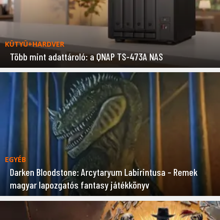
KÜTYÜ+HARDVER
Több mint adattároló: a QNAP TS-473A NAS
EGYÉB
Darken Bloodstone: Arcytaryum Labirintusa – Remek
magyar lapozgatós fantasy játékkönyv