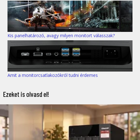
Kis panelhatározó, avagy milyen monitort válasszak?
Amit a monitorcsatlakozókról tudni érdemes
Ezeket is olvasd el!