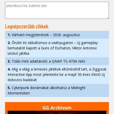
Legnépszerűbb cikkek
1.
Várható megjelenések – 2026. augusztus
2.
Őrület és okkultizmus a vadnyugaton – új gameplay-
bemutatót kapott a Guns of Eschaton, Viktor Antonov
utolsó játéka
3.
Több mint adattároló: a QNAP TS-473A NAS
4.
Míg a világ a lemezes játékok eltűnésétől tart, a Ziggurat
Interactive épp most jelentette be a majd’ 30 éves KKnD új
dobozos kiadását
5.
Cyberpunk diorámákat alkothatsz a Midnight
Momentsben
GG Archívum