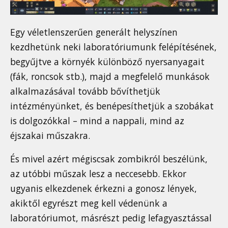
Egy véletlenszerűen generált helyszínen
kezdhetünk neki laboratóriumunk felépítésének,
begyűjtve a környék különböző nyersanyagait
(fák, roncsok stb.), majd a megfelelő munkások
alkalmazásával tovább bővíthetjük
intézményünket, és benépesíthetjük a szobákat
is dolgozókkal – mind a nappali, mind az
éjszakai műszakra.
És mivel azért mégiscsak zombikról beszélünk,
az utóbbi műszak lesz a neccesebb. Ekkor
ugyanis elkezdenek érkezni a gonosz lények,
akiktől egyrészt meg kell védenünk a
laboratóriumot, másrészt pedig lefagyasztással