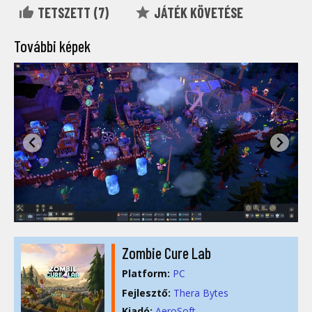
TETSZETT (
7
)
JÁTÉK KÖVETÉSE
További képek
Zombie Cure Lab
Platform:
PC
Fejlesztő:
Thera Bytes
Kiadó:
AeroSoft