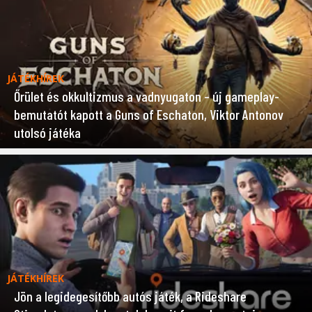
JÁTÉKHÍREK
Őrület és okkultizmus a vadnyugaton – új gameplay-
bemutatót kapott a Guns of Eschaton, Viktor Antonov
utolsó játéka
JÁTÉKHÍREK
Jön a legidegesítőbb autós játék, a Rideshare