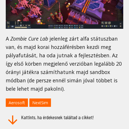
A
Zombie Cure Lab
jelenleg zárt alfa státuszban
van, és majd korai hozzáférésben kezdi meg
pályafutását, ha oda jutnak a fejlesztésben. Az
így első körben megjelenő verzióban legalább 20
órányi játékra számíthatunk majd sandbox
módban (de persze ennél simán jóval többet is
bele lehet majd pakolni).
Aerosoft
NextSim
Kattints, ha érdekesnek találtad a cikket!