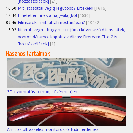
[hozzászólások]
[21]
10:50
Mit játszottál végig legutóbb? Értékeld!
[1616]
12:44
Hihetetlen hírek a nagyvilágból
[4636]
09:46
Filmsarok - mit láttál mostanában?
[43442]
13:02
Kiderült végre, hogy mikor jön a következő Aliens-játék,
pontos dátumot kapott az Aliens: Fireteam Elite 2 is
[hozzászólások]
[1]
Hasznos tartalmak
3D-nyomtatás otthon, közérthetően
Amit az ultraszéles monitorokról tudni érdemes