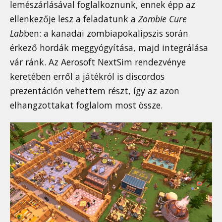
lemészárlásával foglalkoznunk, ennek épp az
ellenkezője lesz a feladatunk a
Zombie Cure
Lab
ben: a kanadai zombiapokalipszis során
érkező hordák meggyógyítása, majd integrálása
vár ránk. Az Aerosoft NextSim rendezvénye
keretében erről a játékról is discordos
prezentáción vehettem részt, így az azon
elhangzottakat foglalom most össze.