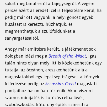
sokat megtanul erről a tájegységről. A végére
persze azért az eredeti cél is teljesítésre kerül, ha
pedig már ott vagyunk, a helyi gonosz egyéb
húzásait is keresztülhúzhatjuk, és
megmenthetjük a szülőföldünket a
sanyargatásaitól.
Ahogy már említésre került, a játékmenet sok
dologban idézi meg a
Breath of the Wildot
, igaz
talán nincs olyan mély. Itt is közlekedhetünk egy
tutajjal az óceánon, ereszkedhetünk alá a
magaslatokból egy lepel segítségével, a környék
felfedezése pedig az
Assassin’s Creed
magaslati
pontjaihoz hasonlóan történik. Akad viszont
számos minijáték is: fotózás célba lövés,
szobrászkodás, kőtorony építés színesíti a