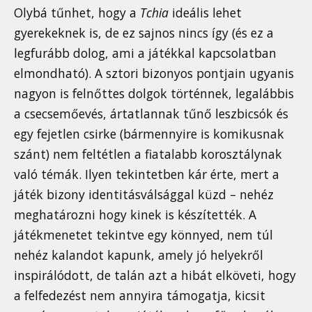
Olybá tűnhet, hogy a
Tchia
ideális lehet
gyerekeknek is, de ez sajnos nincs így (és ez a
legfurább dolog, ami a játékkal kapcsolatban
elmondható). A sztori bizonyos pontjain ugyanis
nagyon is felnőttes dolgok történnek, legalábbis
a csecsemőevés, ártatlannak tűnő leszbicsók és
egy fejetlen csirke (bármennyire is komikusnak
szánt) nem feltétlen a fiatalabb korosztálynak
való témák. Ilyen tekintetben kár érte, mert a
játék bizony identitásválsággal küzd – nehéz
meghatározni hogy kinek is készítették. A
játékmenetet tekintve egy könnyed, nem túl
nehéz kalandot kapunk, amely jó helyekről
inspirálódott, de talán azt a hibát elköveti, hogy
a felfedezést nem annyira támogatja, kicsit