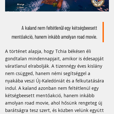
A kaland nem feltétlenül egy kétségbeesett
mentőakció, hanem inkább amolyan road movie.
A történet alapja, hogy Tchia békésen éli
gondtalan mindennapjait, amikor is édesapját
váratlanul elrabolják. A tizennégy éves kislány
nem csügged, hanem némi segítséggel a
nyakába veszi Új-Kaledóniát és a felkutatására
indul. A kaland azonban nem feltétlenül egy
kétségbeesett mentőakció, hanem inkább
amolyan road movie, ahol hősünk rengeteg új
barátságra tesz szert, és közben velünk együtt