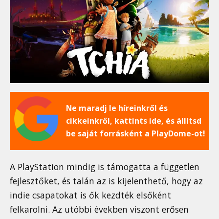
Ne maradj le híreinkről és
cikkeinkről, kattints ide, és állítsd
be saját forrásként a PlayDome-ot!
A PlayStation mindig is támogatta a független
fejlesztőket, és talán az is kijelenthető, hogy az
indie csapatokat is ők kezdték elsőként
felkarolni. Az utóbbi években viszont erősen