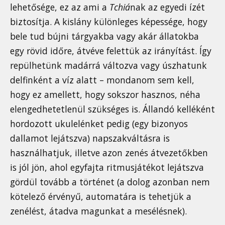
lehetősége, ez az ami a
Tchiá
nak az egyedi ízét
biztosítja. A kislány különleges képessége, hogy
bele tud bújni tárgyakba vagy akár állatokba
egy rövid időre, átvéve felettük az irányítást. Így
repülhetünk madárrá változva vagy úszhatunk
delfinként a víz alatt – mondanom sem kell,
hogy ez amellett, hogy sokszor hasznos, néha
elengedhetetlenül szükséges is. Állandó kelléként
hordozott ukulelénket pedig (egy bizonyos
dallamot lejátszva) napszakváltásra is
használhatjuk, illetve azon zenés átvezetőkben
is jól jön, ahol egyfajta ritmusjátékot lejátszva
gördül tovább a történet (a dolog azonban nem
kötelező érvényű, automatára is tehetjük a
zenélést, átadva magunkat a mesélésnek).