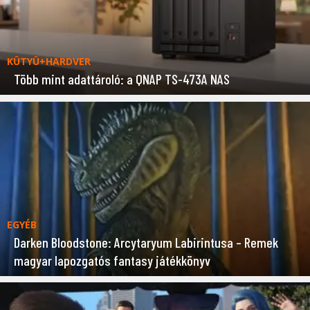
KÜTYÜ+HARDVER
Több mint adattároló: a QNAP TS-473A NAS
EGYÉB
Darken Bloodstone: Arcytaryum Labirintusa – Remek
magyar lapozgatós fantasy játékkönyv