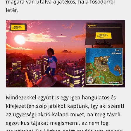
magára van utalva a játékos, ha a fősodorról
letér.
Mindezekkel együtt is egy igen hangulatos és
kifejezetten szép játékot kaptunk, így aki szereti
az ügyességi-akció-kaland mixet, na meg távoli,
egzotikus tájakat megismerni, az nem fog