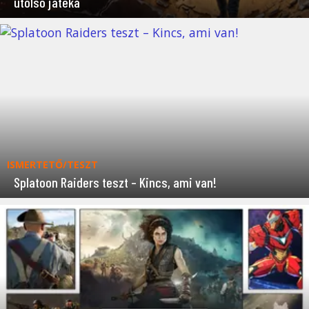
utolsó játéka
ISMERTETŐ/TESZT
Splatoon Raiders teszt – Kincs, ami van!