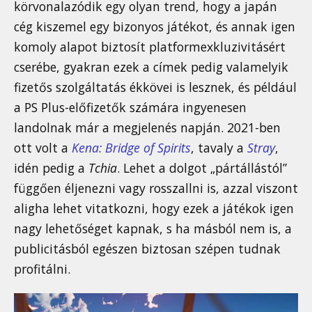
körvonalazódik egy olyan trend, hogy a japán
cég kiszemel egy bizonyos játékot, és annak igen
komoly alapot biztosít platformexkluzivitásért
cserébe, gyakran ezek a címek pedig valamelyik
fizetős szolgáltatás ékkövei is lesznek, és például
a PS Plus-előfizetők számára ingyenesen
landolnak már a megjelenés napján. 2021-ben
ott volt a
Kena: Bridge of Spirits
, tavaly a
Stray
,
idén pedig a
Tchia
. Lehet a dolgot „pártállástól”
függően éljenezni vagy rosszallni is, azzal viszont
aligha lehet vitatkozni, hogy ezek a játékok igen
nagy lehetőséget kapnak, s ha másból nem is, a
publicitásból egészen biztosan szépen tudnak
profitálni.