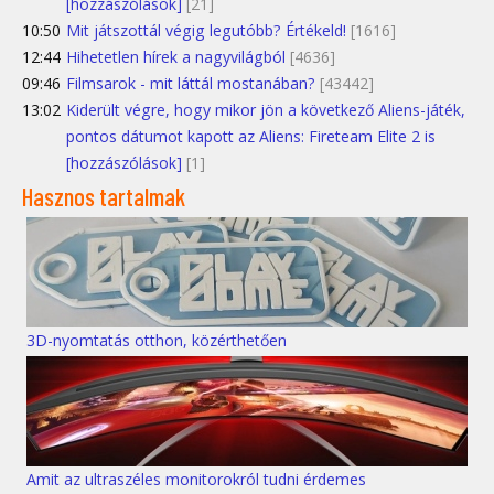
[hozzászólások]
[21]
10:50
Mit játszottál végig legutóbb? Értékeld!
[1616]
12:44
Hihetetlen hírek a nagyvilágból
[4636]
09:46
Filmsarok - mit láttál mostanában?
[43442]
13:02
Kiderült végre, hogy mikor jön a következő Aliens-játék,
pontos dátumot kapott az Aliens: Fireteam Elite 2 is
[hozzászólások]
[1]
Hasznos tartalmak
3D-nyomtatás otthon, közérthetően
Amit az ultraszéles monitorokról tudni érdemes