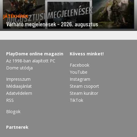
JÁTÉKHÍREK
Várható megjelenések – 2026. augusztus
PlayDome online magazin
Kövess minket!
Az 1998-ban alapított PC
Facebook
Dome utódja
YouTube
Impresszum
Instagram
Médiaajánlat
Steam csoport
Adatvédelem
Steam kurátor
RSS
TikTok
Blogok
Partnerek