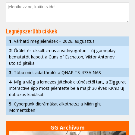
Legnépszerűbb cikkek
1.
Várható megjelenések – 2026. augusztus
2.
Őrület és okkultizmus a vadnyugaton – új gameplay-
bemutatót kapott a Guns of Eschaton, Viktor Antonov
utolsó játéka
3.
Több mint adattároló: a QNAP TS-473A NAS
4.
Míg a világ a lemezes játékok eltűnésétől tart, a Ziggurat
Interactive épp most jelentette be a majd’ 30 éves KKnD új
dobozos kiadását
5.
Cyberpunk diorámákat alkothatsz a Midnight
Momentsben
GG Archívum