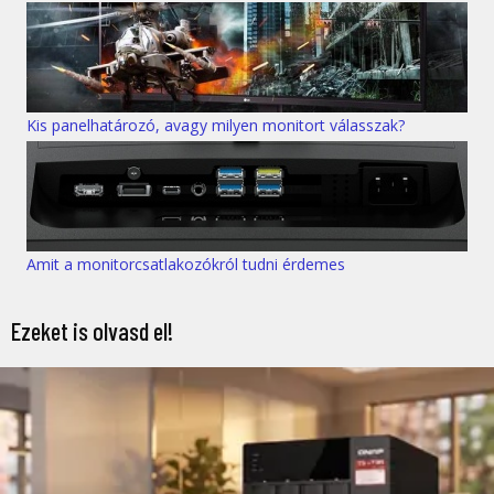
Kis panelhatározó, avagy milyen monitort válasszak?
Amit a monitorcsatlakozókról tudni érdemes
Ezeket is olvasd el!