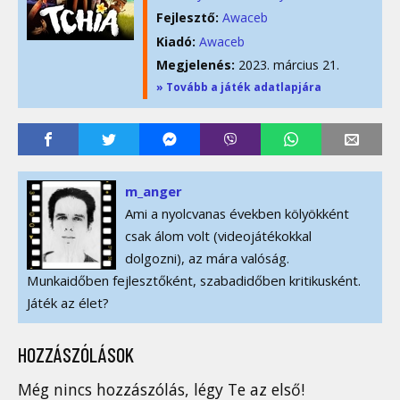
Fejlesztő:
Awaceb
Kiadó:
Awaceb
Megjelenés:
2023. március 21.
» Tovább a játék adatlapjára
m_anger
Ami a nyolcvanas években kölyökként
csak álom volt (videojátékokkal
dolgozni), az mára valóság.
Munkaidőben fejlesztőként, szabadidőben kritikusként.
Játék az élet?
HOZZÁSZÓLÁSOK
Még nincs hozzászólás, légy Te az első!