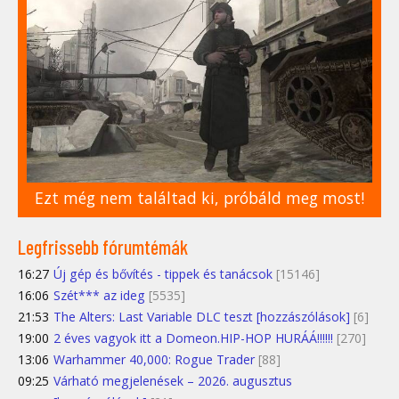
Ezt még nem találtad ki, próbáld meg most!
Legfrissebb fórumtémák
16:27
Új gép és bővítés - tippek és tanácsok
[15146]
16:06
Szét*** az ideg
[5535]
21:53
The Alters: Last Variable DLC teszt [hozzászólások]
[6]
19:00
2 éves vagyok itt a Domeon.HIP-HOP HURÁÁ!!!!!!
[270]
13:06
Warhammer 40,000: Rogue Trader
[88]
09:25
Várható megjelenések – 2026. augusztus