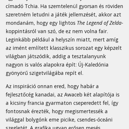
címadó Tchia. Ha szemtelenül gyorsan és röviden
szeretném letudni a játék jellemzését, akkor azt
mondanám, hogy egy lightos
The Legend of Zelda
-
koppintásról van szó, de ez nem volna fair.
Leginkább például a helyszín miatt, mert amíg
az imént említett klasszikus sorozat egy képzelt
világban játszódik, addig a tesztalanyunk
nagyon is valós alapokra épít: Új-Kaledónia
gyönyörű szigetvilágába repít el.
Az inspiráció onnan ered, hogy habár a
fejlesztőcég kanadai, az Awaceb két alapítója is
a kicsiny francia gyarmaton cseperedett fel, így
fontosnak érezték, hogy megismertessék a
világgal bolygónk eme picike, csendes-óceáni
szegletét. A grafika ugyan erősen mesés,