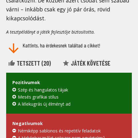
csalatkozni. De közben azért csodát sem szabad
várni – inkább csak egy jó pár órás, rövid
kikapcsolódást.
A tesztpéldányt a játék fejlesztője biztosította.
Kattints, ha érdekesnek találtad a cikket!
TETSZETT (
20
)
JÁTÉK KÖVETÉSE
Pozitívumok
Szép és hangulatos tájak
Mesés grafikai stílus
A lélekugrás új élményt ad
Negatívumok
Némiképp sablonos és repetitív feladatok
A térképhasználat sokszor nem egyértelmű