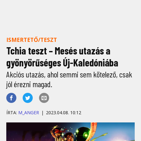
ISMERTETŐ/TESZT
Tchia teszt – Mesés utazás a
gyönyörűséges Új-Kaledóniába
Akciós utazás, ahol semmi sem kötelező, csak
jól érezni magad.
ÍRTA:
M_ANGER
2023.04.08. 10:12