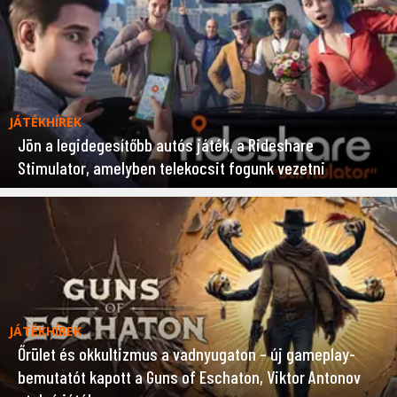
JÁTÉKHÍREK
Jön a legidegesítőbb autós játék, a Rideshare
Stimulator, amelyben telekocsit fogunk vezetni
JÁTÉKHÍREK
Őrület és okkultizmus a vadnyugaton – új gameplay-
bemutatót kapott a Guns of Eschaton, Viktor Antonov