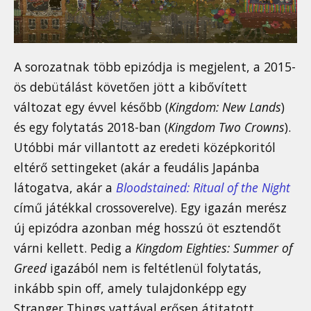
A sorozatnak több epizódja is megjelent, a 2015-
ös debütálást követően jött a kibővített
változat egy évvel később (
Kingdom: New Lands
)
és egy folytatás 2018-ban (
Kingdom Two Crowns
).
Utóbbi már villantott az eredeti középkoritól
eltérő settingeket (akár a feudális Japánba
látogatva, akár a
Bloodstained: Ritual of the Night
című játékkal crossoverelve). Egy igazán merész
új epizódra azonban még hosszú öt esztendőt
várni kellett. Pedig a
Kingdom Eighties: Summer of
Greed
igazából nem is feltétlenül folytatás,
inkább spin off, amely tulajdonképp egy
Stranger Things vattával erősen átitatott