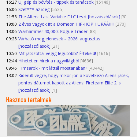
16:27
Új gép és bővítés - tippek és tanácsok
[15146]
16:06
Szét*** az ideg
[5535]
21:53
The Alters: Last Variable DLC teszt [hozzászólások]
[6]
19:00
2 éves vagyok itt a Domeon.HIP-HOP HURÁÁ!!!!!!
[270]
13:06
Warhammer 40,000: Rogue Trader
[88]
09:25
Várható megjelenések – 2026. augusztus
[hozzászólások]
[21]
10:50
Mit játszottál végig legutóbb? Értékeld!
[1616]
12:44
Hihetetlen hírek a nagyvilágból
[4636]
09:46
Filmsarok - mit láttál mostanában?
[43442]
13:02
Kiderült végre, hogy mikor jön a következő Aliens-játék,
pontos dátumot kapott az Aliens: Fireteam Elite 2 is
[hozzászólások]
[1]
Hasznos tartalmak