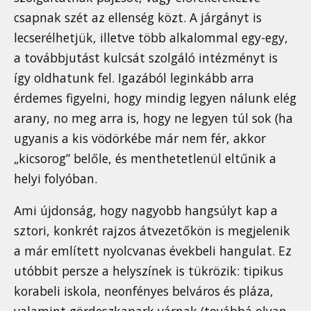
csapnak szét az ellenség közt. A járgányt is
lecserélhetjük, illetve több alkalommal egy-egy,
a továbbjutást kulcsát szolgáló intézményt is
így oldhatunk fel. Igazából leginkább arra
érdemes figyelni, hogy mindig legyen nálunk elég
arany, no meg arra is, hogy ne legyen túl sok (ha
ugyanis a kis vödörkébe már nem fér, akkor
„kicsorog” belőle, és menthetetlenül eltűnik a
helyi folyóban.
Ami újdonság, hogy nagyobb hangsúlyt kap a
sztori, konkrét rajzos átvezetőkön is megjelenik
a már említett nyolcvanas évekbeli hangulat. Ez
utóbbit persze a helyszínek is tükrözik: tipikus
korabeli iskola, neonfényes belváros és pláza,