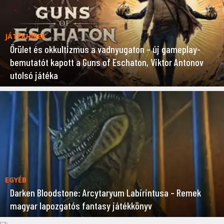
JÁTÉKHÍREK
Őrület és okkultizmus a vadnyugaton – új gameplay-
bemutatót kapott a Guns of Eschaton, Viktor Antonov
utolsó játéka
EGYÉB
Darken Bloodstone: Arcytaryum Labirintusa – Remek
magyar lapozgatós fantasy játékkönyv