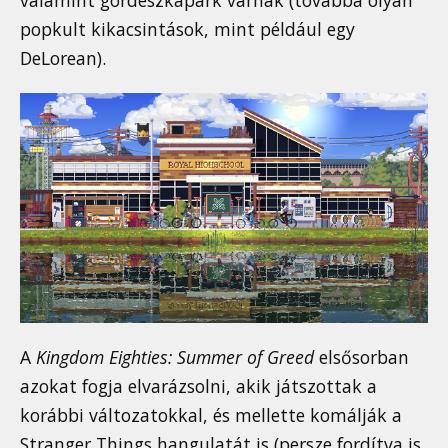
valamint gördeszkapark várnak (továbbá olyan
popkult kikacsintások, mint például egy
DeLorean).
A
Kingdom Eighties: Summer of Greed
elsősorban
azokat fogja elvarázsolni, akik játszottak a
korábbi változatokkal, és mellette komálják a
Stranger Things hangulatát is (persze fordítva is