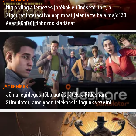
Míg a világ a lemezes játékok eltűnésétől tart, a
Ziggurat Interactive épp most jelentette be a majd’ 30
éves KKnD új dobozos kiadását
JÁTÉKHÍREK
Jön a legidegesítőbb autós játék, a Rideshare
Stimulator, amelyben telekocsit fogunk vezetni