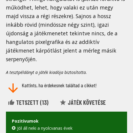
működhet, lehet, hogy valaki ez után megy
majd vissza a régi részekre). Sajnos a hossz
inkább rövid (mindössze négy szint), igazi
újdonság a játékmenetet tekintve nincs, de a
hangulatos pixelgrafika és az addiktív
játékmenet kárpótlást jelent a mérleg másik
serpenyőjén.
A tesztpéldányt a játék kiadója biztosította.
Kattints, ha érdekesnek találtad a cikket!
TETSZETT (
13
)
JÁTÉK KÖVETÉSE
Pozitívumok
Jól áll neki a nyolcvanas évek