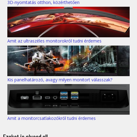
3D-nyomtatás otthon, közérthetően
Amit az ultraszéles monitorokról tudni érdemes
Kis panelhatározó, avagy milyen monitort válasszak?
Amit a monitorcsatlakozókról tudni érdemes
Ezeket is olvasd el!