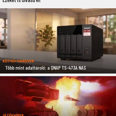
KÜTYÜ+HARDVER
Több mint adattároló: a QNAP TS-473A NAS
JÁTÉKHÍREK