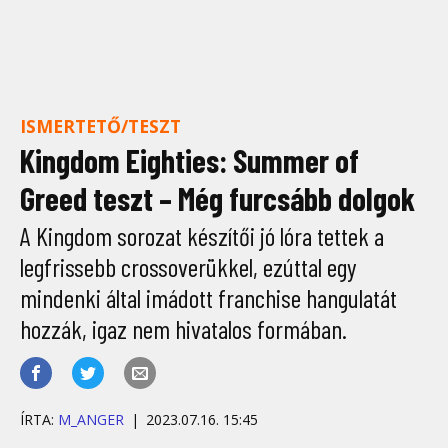
ISMERTETŐ/TESZT
Kingdom Eighties: Summer of
Greed teszt – Még furcsább dolgok
A Kingdom sorozat készítői jó lóra tettek a
legfrissebb crossoverükkel, ezúttal egy
mindenki által imádott franchise hangulatát
hozzák, igaz nem hivatalos formában.
ÍRTA:
M_ANGER
2023.07.16. 15:45