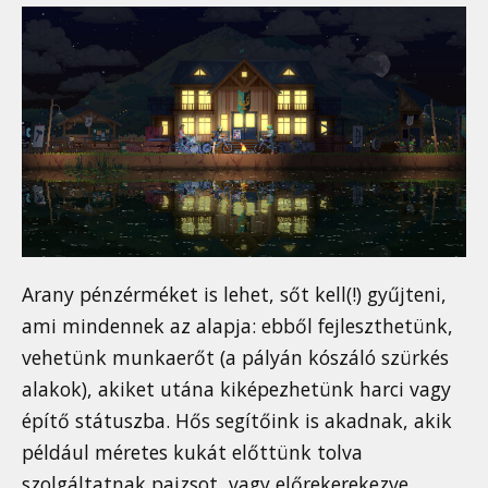
Arany pénzérméket is lehet, sőt kell(!) gyűjteni,
ami mindennek az alapja: ebből fejleszthetünk,
vehetünk munkaerőt (a pályán kószáló szürkés
alakok), akiket utána kiképezhetünk harci vagy
építő státuszba. Hős segítőink is akadnak, akik
például méretes kukát előttünk tolva
szolgáltatnak pajzsot, vagy előrekerekezve