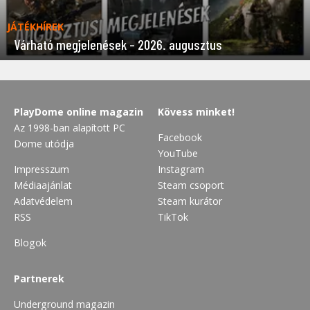
JÁTÉKHÍREK
Várható megjelenések – 2026. augusztus
PlayDome online magazin
Kövess minket!
Az 1998-ban alapított PC
Facebook
Dome utódja
YouTube
Impresszum
Instagram
Médiaajánlat
Steam csoport
Adatvédelem
Steam kurátor
RSS
TikTok
Blogok
Partnerek
Underground magazin