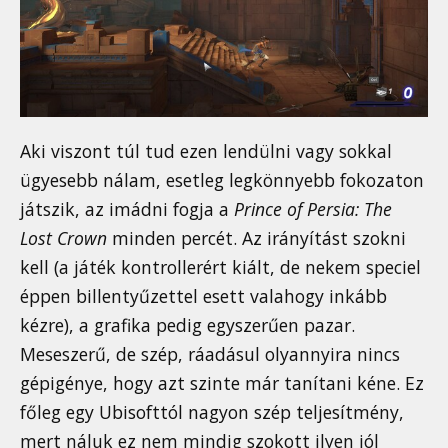
Aki viszont túl tud ezen lendülni vagy sokkal
ügyesebb nálam, esetleg legkönnyebb fokozaton
játszik, az imádni fogja a
Prince of Persia: The
Lost Crown
minden percét. Az irányítást szokni
kell (a játék kontrollerért kiált, de nekem speciel
éppen billentyűzettel esett valahogy inkább
kézre), a grafika pedig egyszerűen pazar.
Meseszerű, de szép, ráadásul olyannyira nincs
gépigénye, hogy azt szinte már tanítani kéne. Ez
főleg egy Ubisofttól nagyon szép teljesítmény,
mert náluk ez nem mindig szokott ilyen jól