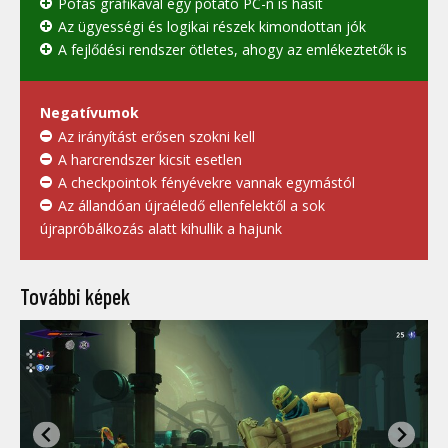
Pofás grafikával egy potato PC-n is hasít
Az ügyességi és logikai részek kimondottan jók
A fejlődési rendszer ötletes, ahogy az emlékeztetők is
Negatívumok
Az irányítást erősen szokni kell
A harcrendszer kicsit esetlen
A checkpointok fényévekre vannak egymástól
Az állandóan újraéledő ellenfelektől a sok
újrapróbálkozás alatt kihullik a hajunk
További képek