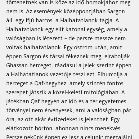
történetnek van is köze az idő homokjához meg
nem is. Az események középpontjában Sargon
áll, egy ifjú harcos, a Halhatatlanok tagja. A
Halhatatlanok egy elit katonai egység, amely a
valóságban is létezett – de persze messze nem
voltak halhatatlanok. Egy ostrom után, amit
éppen Sargon és társai fékeznek meg, elrabolják
Ghassan herceget, ráadásul a jelek szerint éppen
a Halhatatlanok vezetője teszi ezt. Elhurcolja a
herceget a Qaf-hegyhez, amely szintén fontos
szerepet játszik a közel-keleti mitológiában. A
játékban Qaf hegyén az idő és a tér egyetemes
törvényei nem érvényesek, ami a valóságban pár
óra, az ott akár évtizedeket is jelenthet. Egy
elátkozott börtön, ahonnan nincs menekvés.
Persze nekünk éppen ez lesz a célunk: megtalálni