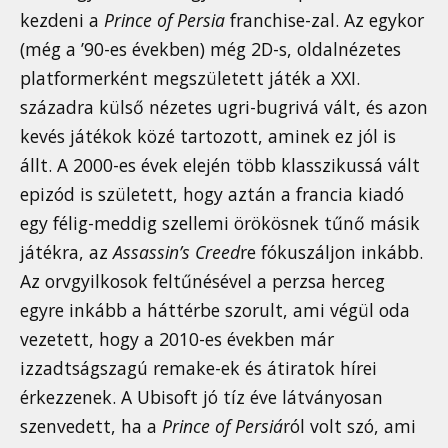
kezdeni a
Prince of Persia
franchise-zal. Az egykor
(még a ’90-es években) még 2D-s, oldalnézetes
platformerként megszületett játék a XXI.
századra külső nézetes ugri-bugrivá vált, és azon
kevés játékok közé tartozott, aminek ez jól is
állt. A 2000-es évek elején több klasszikussá vált
epizód is született, hogy aztán a francia kiadó
egy félig-meddig szellemi örökösnek tűnő másik
játékra, az
Assassin’s Creed
re fókuszáljon inkább.
Az orvgyilkosok feltűnésével a perzsa herceg
egyre inkább a háttérbe szorult, ami végül oda
vezetett, hogy a 2010-es években már
izzadtságszagú remake-ek és átiratok hírei
érkezzenek. A Ubisoft jó tíz éve látványosan
szenvedett, ha a
Prince of Persiá
ról volt szó, ami