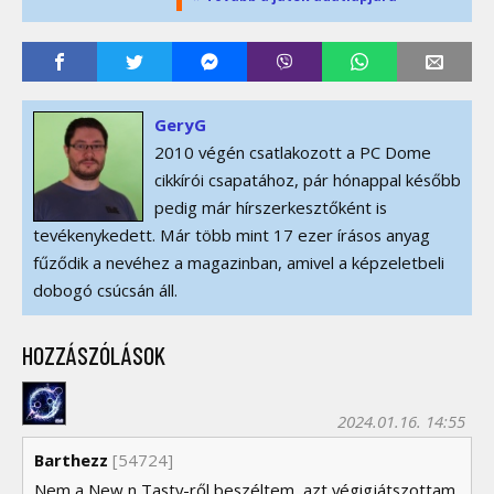
GeryG
2010 végén csatlakozott a PC Dome
cikkírói csapatához, pár hónappal később
pedig már hírszerkesztőként is
tevékenykedett. Már több mint 17 ezer írásos anyag
fűződik a nevéhez a magazinban, amivel a képzeletbeli
dobogó csúcsán áll.
HOZZÁSZÓLÁSOK
2024.01.16. 14:55
Barthezz
[54724]
Nem a New n Tasty-ről beszéltem, azt végigjátszottam