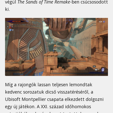
végül
The Sands of Time Remake
-ben csúcsosodott
ki.
Míg a rajongók lassan teljesen lemondtak
kedvenc sorozatuk dicső visszatéréséről, a
Ubisoft Montpellier csapata elkezdett dolgozni
egy új játékon. A XXI. század időhomokos