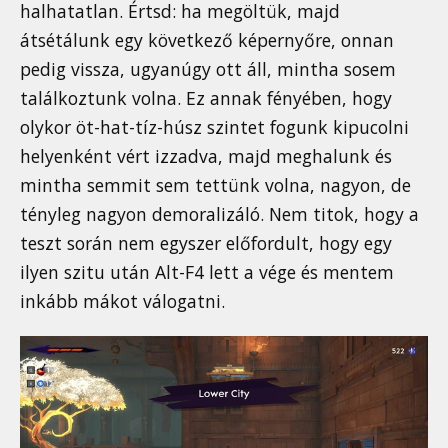
halhatatlan. Értsd: ha megöltük, majd
átsétálunk egy következő képernyőre, onnan
pedig vissza, ugyanúgy ott áll, mintha sosem
találkoztunk volna. Ez annak fényében, hogy
olykor öt-hat-tíz-húsz szintet fogunk kipucolni
helyenként vért izzadva, majd meghalunk és
mintha semmit sem tettünk volna, nagyon, de
tényleg nagyon demoralizáló. Nem titok, hogy a
teszt során nem egyszer előfordult, hogy egy
ilyen szitu után Alt-F4 lett a vége és mentem
inkább mákot válogatni.