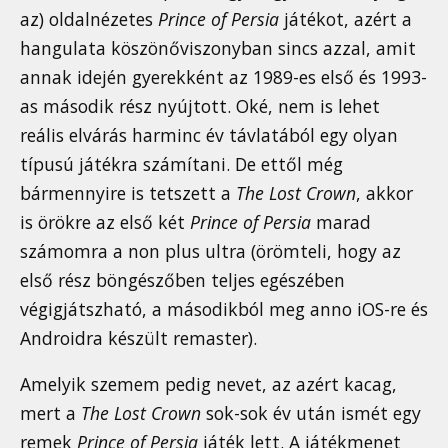
az) oldalnézetes
Prince of Persia
játékot, azért a
hangulata köszönőviszonyban sincs azzal, amit
annak idején gyerekként az 1989-es első és 1993-
as második rész nyújtott. Oké, nem is lehet
reális elvárás harminc év távlatából egy olyan
típusú játékra számítani. De ettől még
bármennyire is tetszett a
The Lost Crown
, akkor
is örökre az első két
Prince of Persia
marad
számomra a non plus ultra (örömteli, hogy az
első rész böngészőben teljes egészében
végigjátszható, a másodikból meg anno iOS-re és
Androidra készült remaster).
Amelyik szemem pedig nevet, az azért kacag,
mert a
The Lost Crown
sok-sok év után ismét egy
remek
Prince of Persia
játék lett. A játékmenet