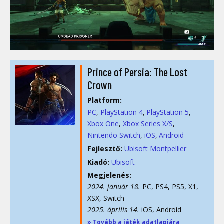
Prince of Persia: The Lost
Crown
Platform:
PC
PlayStation 4
PlayStation 5
Xbox One
Xbox Series X/S
Nintendo Switch
iOS
Android
Fejlesztő:
Ubisoft Montpellier
Kiadó:
Ubisoft
Megjelenés:
2024. január 18.
PC, PS4, PS5, X1,
XSX, Switch
2025. április 14.
iOS, Android
» Tovább a játék adatlapjára