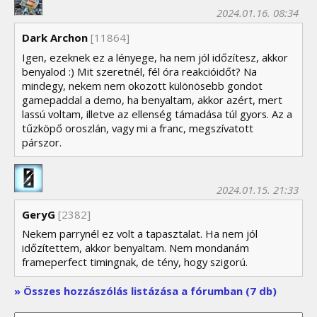
2024.01.16. 08:34
Dark Archon
[11864]
Igen, ezeknek ez a lényege, ha nem jól időzítesz, akkor
benyalod :) Mit szeretnél, fél óra reakcióidőt? Na
mindegy, nekem nem okozott különösebb gondot
gamepaddal a demo, ha benyaltam, akkor azért, mert
lassú voltam, illetve az ellenség támadása túl gyors. Az a
tűzköpő oroszlán, vagy mi a franc, megszívatott
párszor.
2024.01.15. 21:33
GeryG
[2382]
Nekem parrynél ez volt a tapasztalat. Ha nem jól
időzítettem, akkor benyaltam. Nem mondanám
frameperfect timingnak, de tény, hogy szigorú.
» Összes hozzászólás listázása a fórumban (7 db)