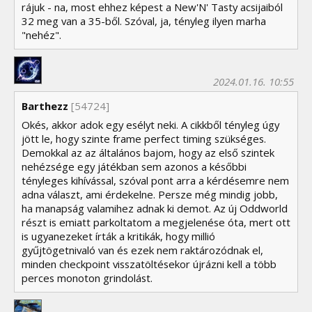
rájuk - na, most ehhez képest a New'N' Tasty acsijaiból
32 meg van a 35-ből. Szóval, ja, tényleg ilyen marha
"nehéz".
2024.01.16. 10:55
Barthezz
[54724]
Okés, akkor adok egy esélyt neki. A cikkből tényleg úgy
jött le, hogy szinte frame perfect timing szükséges.
Demokkal az az általános bajom, hogy az első szintek
nehézsége egy játékban sem azonos a későbbi
tényleges kihívással, szóval pont arra a kérdésemre nem
adna választ, ami érdekelne. Persze még mindig jobb,
ha manapság valamihez adnak ki demot. Az új Oddworld
részt is emiatt parkoltatom a megjelenése óta, mert ott
is ugyanezeket írták a kritikák, hogy millió
gyűjtögetnivaló van és ezek nem raktározódnak el,
minden checkpoint visszatöltésekor újrázni kell a több
perces monoton grindolást.