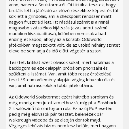
anno, hanem a Soulstorm-ról. Ott írták a tesztek, hogy
brutális lett a játékidő az előző részekhez képest és túl
sok lett a grindolás, ami a checkpoint rendszer miatt
nagyon frusztráló lett. Itt ráadásul számít is a minél
magasabb százalékos kijátszás (azaz adott számú
mudokon kiszabadítása), különben nemcsak a bad
ending-et kapod, ahogy az a korábbi Oddworld
játékokban megszokott volt, de az utolsó néhány szintet
eleve be sem adja és idő előtt végetér a sztori.
Tesztet, kritikát azért olvasok sokat, mert hatalmas a
backlogom és ezek alapján próbálom priorizálni és
szűkíteni a listámat. Van, amit több rossz értékelésű
teszt / Steam vélemény alapján végleg lehúzok róla és
van, amit hátrasorolok a többi játék utánra.
Az Oddworld Soulstormot ezért hátrébb soroltam és
még mindig nem jutottam el hozzá, míg pl. a Flashback
2-t valószínű törölni fogom róla. Ez az új PoP esetén
pedig még elolvasok pár tesztet, belenézek pár
walktrough videoba és az alapján döntök majd.
Végleges lehúzás biztos nem lesz belőle, mert nagyon