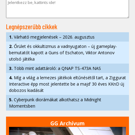
Legnépszerűbb cikkek
1.
Várható megjelenések – 2026. augusztus
2.
Őrület és okkultizmus a vadnyugaton – új gameplay-
bemutatót kapott a Guns of Eschaton, Viktor Antonov
utolsó játéka
3.
Több mint adattároló: a QNAP TS-473A NAS
4.
Míg a világ a lemezes játékok eltűnésétől tart, a Ziggurat
Interactive épp most jelentette be a majd’ 30 éves KKnD új
dobozos kiadását
5.
Cyberpunk diorámákat alkothatsz a Midnight
Momentsben
GG Archívum