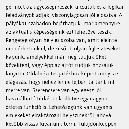
gerincét az ügyességi részek, a csaták és a logikai
feladványok adják, viszonylagosan jól elosztva. A
pályákat szabadon bejárhatjuk, már amennyire
az aktuális képességeink ezt lehetővé teszik.
Rengeteg olyan hely és szoba van, amit eleinte
nem érhetünk el, de később olyan fejlesztéseket
kapunk, amelyekkel már meg tudjuk őket
közelíteni, vagy épp az ajtót tudjuk hozzájuk
kinyitni. Oldalnézetes játékhoz képest annyi az
elágazás, hogy nehéz lenne fejben tartani, mi
merre van. Szerencsére van egy egész jól
használható térképünk, illetve egy nagyon
ötletes funkció is. Lehetőségünk van ugyanis
emlékeket elraktározni helyszínekről, ahová
később vissza kívánunk térni. Tulajdonképpen