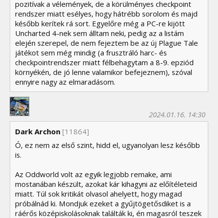
pozitívak a vélemények, de a körülményes checkpoint
rendszer miatt esélyes, hogy hátrébb sorolom és majd
később kerítek rá sort. Egyelőre még a PC-re kijött
Uncharted 4-nek sem álltam neki, pedig az a listám
elején szerepel, de nem fejeztem be az új Plague Tale
játékot sem még mindig (a frusztráló harc- és
checkpointrendszer miatt félbehagytam a 8-9. epziód
környékén, de jó lenne valamikor befejeznem), szóval
ennyire nagy az elmaradásom.
2024.01.16. 14:30
Dark Archon
[11864]
Ó, ez nem az első szint, hidd el, ugyanolyan lesz később
is.
Az Oddworld volt az egyik legjobb remake, ami
mostanában készült, azokat kár kihagyni az előítéleteid
miatt. Túl sok kritikát olvasol ahelyett, hogy magad
próbálnád ki. Mondjuk ezeket a gyűjtögetősdiket is a
ráérős középiskolásoknak találták ki, én magasról teszek