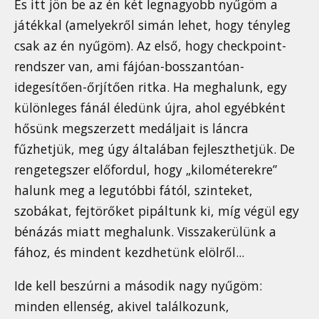
És itt jön be az én két legnagyobb nyűgöm a
játékkal (amelyekről simán lehet, hogy tényleg
csak az én nyűgöm). Az első, hogy checkpoint-
rendszer van, ami fájóan-bosszantóan-
idegesítően-őrjítően ritka. Ha meghalunk, egy
különleges fánál éledünk újra, ahol egyébként
hősünk megszerzett medáljait is láncra
fűzhetjük, meg úgy általában fejleszthetjük. De
rengetegszer előfordul, hogy „kilométerekre”
halunk meg a legutóbbi fától, szinteket,
szobákat, fejtörőket pipáltunk ki, míg végül egy
bénázás miatt meghalunk. Visszakerülünk a
fához, és mindent kezdhetünk elölről...
Ide kell beszúrni a második nagy nyűgöm:
minden ellenség, akivel találkozunk,