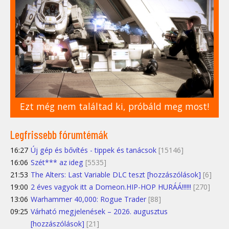
Ezt még nem találtad ki, próbáld meg most!
Legfrissebb fórumtémák
16:27
Új gép és bővítés - tippek és tanácsok
[15146]
16:06
Szét*** az ideg
[5535]
21:53
The Alters: Last Variable DLC teszt [hozzászólások]
[6]
19:00
2 éves vagyok itt a Domeon.HIP-HOP HURÁÁ!!!!!!
[270]
13:06
Warhammer 40,000: Rogue Trader
[88]
09:25
Várható megjelenések – 2026. augusztus
[hozzászólások]
[21]