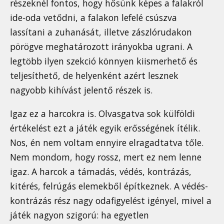
részeknél fontos, hogy hősünk képes a falakról
ide-oda vetődni, a falakon lefelé csúszva
lassítani a zuhanását, illetve zászlórudakon
pörögve meghatározott irányokba ugrani. A
legtöbb ilyen szekció könnyen kiismerhető és
teljesíthető, de helyenként azért lesznek
nagyobb kihívást jelentő részek is.
Igaz ez a harcokra is. Olvasgatva sok külföldi
értékelést ezt a játék egyik erősségének ítélik.
Nos, én nem voltam ennyire elragadtatva tőle.
Nem mondom, hogy rossz, mert ez nem lenne
igaz. A harcok a támadás, védés, kontrázás,
kitérés, felrúgás elemekből építkeznek. A védés-
kontrázás rész nagy odafigyelést igényel, mivel a
játék nagyon szigorú: ha egyetlen