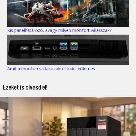
Kis panelhatározó, avagy milyen monitort válasszak?
Amit a monitorcsatlakozókról tudni érdemes
Ezeket is olvasd el!