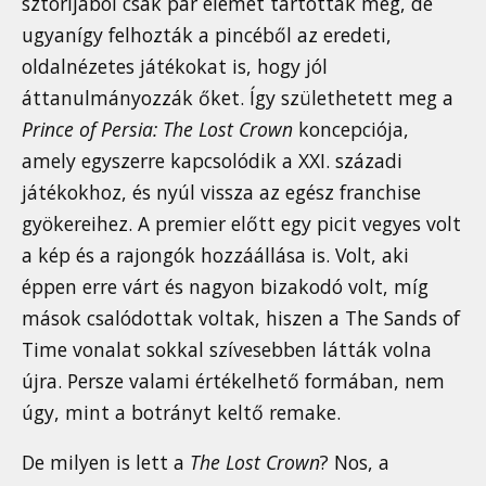
sztorijából csak pár elemet tartottak meg, de
ugyanígy felhozták a pincéből az eredeti,
oldalnézetes játékokat is, hogy jól
áttanulmányozzák őket. Így születhetett meg a
Prince of Persia: The Lost Crown
koncepciója,
amely egyszerre kapcsolódik a XXI. századi
játékokhoz, és nyúl vissza az egész franchise
gyökereihez. A premier előtt egy picit vegyes volt
a kép és a rajongók hozzáállása is. Volt, aki
éppen erre várt és nagyon bizakodó volt, míg
mások csalódottak voltak, hiszen a The Sands of
Time vonalat sokkal szívesebben látták volna
újra. Persze valami értékelhető formában, nem
úgy, mint a botrányt keltő remake.
De milyen is lett a
The Lost Crown
? Nos, a