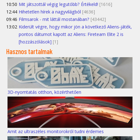
10:50
Mit játszottál végig legutóbb? Értékeld!
[1616]
12:44
Hihetetlen hírek a nagyvilágból
[4636]
09:46
Filmsarok - mit láttál mostanában?
[43442]
13:02
Kiderült végre, hogy mikor jön a következő Aliens-játék,
pontos dátumot kapott az Aliens: Fireteam Elite 2 is
[hozzászólások]
[1]
Hasznos tartalmak
3D-nyomtatás otthon, közérthetően
Amit az ultraszéles monitorokról tudni érdemes