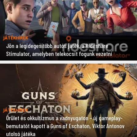
JÁTÉKHÍREK
Jön a legidegesítőbb autós játék, a Rideshare
Stimulator, amelyben telekocsit fogunk vezetni
JÁTÉKHÍREK
Őrület és okkultizmus a vadnyugaton – új gameplay-
bemutatót kapott a Guns of Eschaton, Viktor Antonov
utolsó játéka