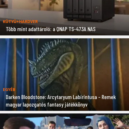
KÜTYÜ+HARDVER
Több mint adattároló: a QNAP TS-473A NAS
EGYÉB
Darken Bloodstone: Arcytaryum Labirintusa – Remek
magyar lapozgatós fantasy játékkönyv