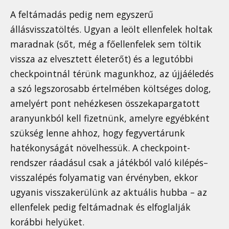
A feltámadás pedig nem egyszerű
állásvisszatöltés. Ugyan a leölt ellenfelek holtak
maradnak (sőt, még a főellenfelek sem töltik
vissza az elvesztett életerőt) és a legutóbbi
checkpointnál térünk magunkhoz, az újjáéledés
a szó legszorosabb értelmében költséges dolog,
amelyért pont nehézkesen összekapargatott
aranyunkból kell fizetnünk, amelyre egyébként
szükség lenne ahhoz, hogy fegyvertárunk
hatékonyságát növelhessük. A checkpoint-
rendszer ráadásul csak a játékból való kilépés–
visszalépés folyamatig van érvényben, ekkor
ugyanis visszakerülünk az aktuális hubba – az
ellenfelek pedig feltámadnak és elfoglalják
korábbi helyüket.