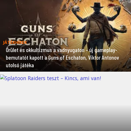
JÁTÉKHÍREK
Őrület és okkultizmus a vadnyugaton – új gameplay-
bemutatót kapott a Guns of Eschaton, Viktor Antonov
utolsó játéka