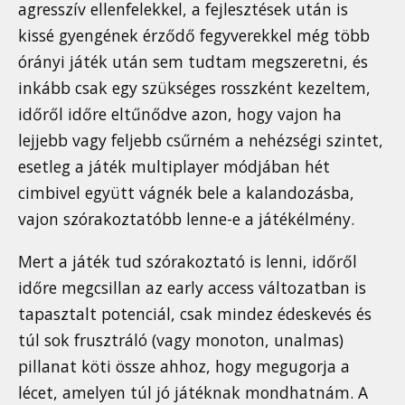
agresszív ellenfelekkel, a fejlesztések után is
kissé gyengének érződő fegyverekkel még több
órányi játék után sem tudtam megszeretni, és
inkább csak egy szükséges rosszként kezeltem,
időről időre eltűnődve azon, hogy vajon ha
lejjebb vagy feljebb csűrném a nehézségi szintet,
esetleg a játék multiplayer módjában hét
cimbivel együtt vágnék bele a kalandozásba,
vajon szórakoztatóbb lenne-e a játékélmény.
Mert a játék tud szórakoztató is lenni, időről
időre megcsillan az early access változatban is
tapasztalt potenciál, csak mindez édeskevés és
túl sok frusztráló (vagy monoton, unalmas)
pillanat köti össze ahhoz, hogy megugorja a
lécet, amelyen túl jó játéknak mondhatnám. A