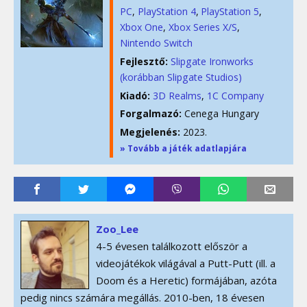
PC
PlayStation 4
PlayStation 5
Xbox One
Xbox Series X/S
Nintendo Switch
Fejlesztő:
Slipgate Ironworks
(korábban Slipgate Studios)
Kiadó:
3D Realms
,
1C Company
Forgalmazó:
Cenega Hungary
Megjelenés:
2023.
» Tovább a játék adatlapjára
Zoo_Lee
4-5 évesen találkozott először a
videojátékok világával a Putt-Putt (ill. a
Doom és a Heretic) formájában, azóta
pedig nincs számára megállás. 2010-ben, 18 évesen