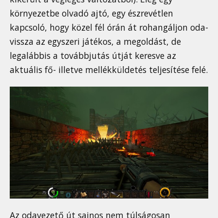
környezetbe olvadó ajtó, egy észrevétlen
kapcsoló, hogy közel fél órán át rohangáljon oda-
vissza az egyszeri játékos, a megoldást, de
legalábbis a továbbjutás útját keresve az
aktuális fő- illetve mellékküldetés teljesítése felé.
Az odavezető út sajnos nem túlságosan