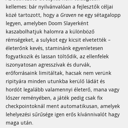
kellemes: bár nyilvánvalóan a fejlesztők céljai
közé tartozott, hogy a
Graven
ne egy sétagalopp
legyen, amelyben Doom Slayerként
kaszabolhatjuk halomra a különböző
rémségeket, a sulykot egy kicsit elvetették –
életerőnk kevés, staminánk egyenletesen
fogyatkozik és lassan töltődik, az ellenfelek
iszonyatosan agresszívak és durvák,
erőforrásaink limitáltak, hacsak nem verünk
ripityára minden utunkba kerülő ládát és
hordót legalább valamennyi életerő, mana vagy
lőszer reményében, a játék pedig csak fix
checkpointoknál ment automatikusan, amelyek
lehelyezési sűrűsége igen erős kívánnivalót hagy
maga után.