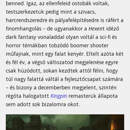
benned. Igaz, az ellenfeleid ostobák voltak,
testszerkezetük pedig mint a szivacs,
harcrendszeredre és pályafelépítésedre is ráfért a
finomhangolás – de ugyanakkor a
Hexen
t idéző
dark fantasy vonaladdal olyan voltál a sci-fi és
horror témákban tobzódó boomer shooter
műfajnak, mint egy falat kenyér. Eltelt azóta két
és fél év, a végső változatod megjelenése egyre
csak húzódott, sokan kezdtek attól félni, hogy
túl nagy falattá váltál a fejlesztőcsapat számára
– és bizony a decemberben megjelent, szintén
régóta halogatott
Kingpin
remasterük állapota
sem adott sok bizalomra okot.