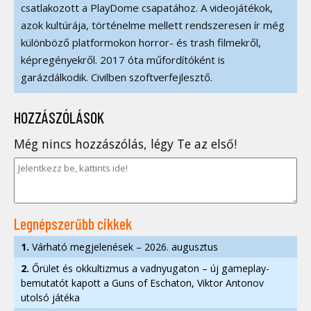
csatlakozott a PlayDome csapatához. A videojátékok,
azok kultúrája, történelme mellett rendszeresen ír még
különböző platformokon horror- és trash filmekről,
képregényekről. 2017 óta műfordítóként is
garázdálkodik. Civilben szoftverfejlesztő.
HOZZÁSZÓLÁSOK
Még nincs hozzászólás, légy Te az első!
Legnépszerűbb cikkek
1.
Várható megjelenések – 2026. augusztus
2.
Őrület és okkultizmus a vadnyugaton – új gameplay-
bemutatót kapott a Guns of Eschaton, Viktor Antonov
utolsó játéka