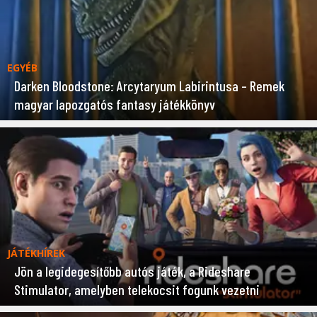
EGYÉB
Darken Bloodstone: Arcytaryum Labirintusa – Remek
magyar lapozgatós fantasy játékkönyv
JÁTÉKHÍREK
Jön a legidegesítőbb autós játék, a Rideshare
Stimulator, amelyben telekocsit fogunk vezetni