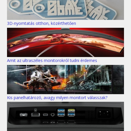
3D-nyomtatás otthon, közérthetően
Amit az ultraszéles monitorokról tudni érdemes
Kis panelhatározó, avagy milyen monitort válasszak?