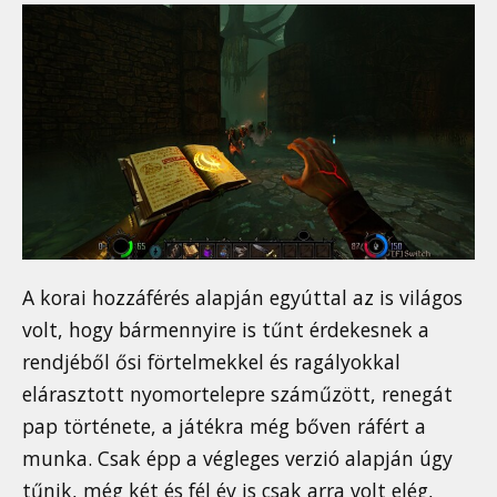
A korai hozzáférés alapján egyúttal az is világos
volt, hogy bármennyire is tűnt érdekesnek a
rendjéből ősi förtelmekkel és ragályokkal
elárasztott nyomortelepre száműzött, renegát
pap története, a játékra még bőven ráfért a
munka. Csak épp a végleges verzió alapján úgy
tűnik, még két és fél év is csak arra volt elég,