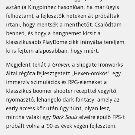
aztán (a Kingpinhez hasonlóan, ha már úgyis
felhoztam), a fejlesztők heteken át próbáltak
irtani, hogy mentsék a menthetőt. Csalódtam
benned, és hogy a hangnemet kicsit a
klasszikusabb PlayDome cikk irányába tereljem,
ki is fejtem alaposabban, hogy miért.
Megjelent tehát a
Graven
, a Slipgate Ironworks
által régóta fejlesztgetett „Hexen-örökös”, egy
immerzív szimulációs és RPG-elemeket a
klasszikus boomer shooter recepttel vegyítő,
nyomasztó, lehangoló dark fantasy, amely az
early access kör után úgy tűnt, olyan lesz,
mintha valaki egy
Dark Souls
elveire épülő FPS-t
próbált volna a ’90-es évek végén fejleszteni.