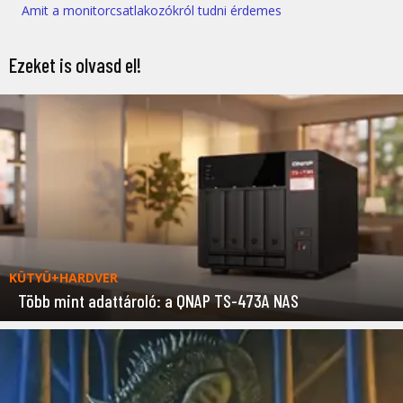
Amit a monitorcsatlakozókról tudni érdemes
Ezeket is olvasd el!
KÜTYÜ+HARDVER
Több mint adattároló: a QNAP TS-473A NAS