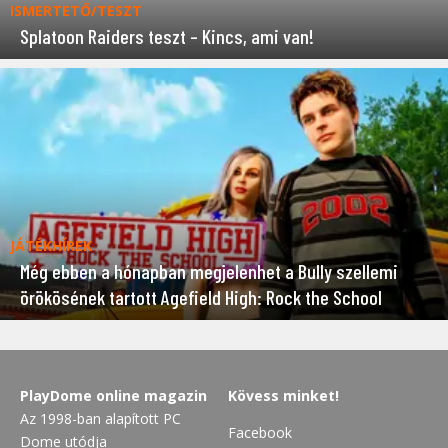
ISMERTETŐ/TESZT
Splatoon Raiders teszt – Kincs, ami van!
JÁTÉKHÍREK
Még ebben a hónapban megjelenhet a Bully szellemi
örökösének tartott Agefield High: Rock the School
PlayDome online magazin
Kövess minket!
Az 1998-ban alapított PC
Facebook
Dome utódja