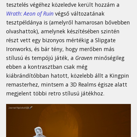
tesztelés végéhez közeledve került hozzám a
Wrath: Aeon of Ruin
végső változatának
tesztpéldánya is (amelyről hamarosan bővebben
olvashattok), amelynek készítésében szintén
részt vett egy bizonyos mértékig a Slipgate
Ironworks, és bár tény, hogy merőben más
stílusú és tempójú játék, a
Graven
minőségileg
ebben a kontrasztban csak még
kiábrándítóbban hatott, közelebb állt a Kingpin
remasterhez, mintsem a 3D Realms égisze alatt
megjelent többi retro stílusú játékhoz.