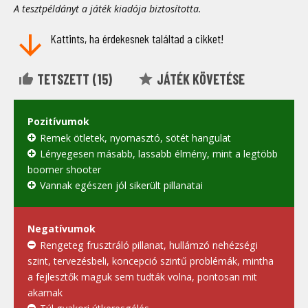
A tesztpéldányt a játék kiadója biztosította.
Kattints, ha érdekesnek találtad a cikket!
TETSZETT (
15
)
JÁTÉK KÖVETÉSE
Pozitívumok
Remek ötletek, nyomasztó, sötét hangulat
Lényegesen másabb, lassabb élmény, mint a legtöbb
boomer shooter
Vannak egészen jól sikerült pillanatai
Negatívumok
Rengeteg frusztráló pillanat, hullámzó nehézségi
szint, tervezésbeli, koncepció szintű problémák, mintha
a fejlesztők maguk sem tudták volna, pontosan mit
akarnak