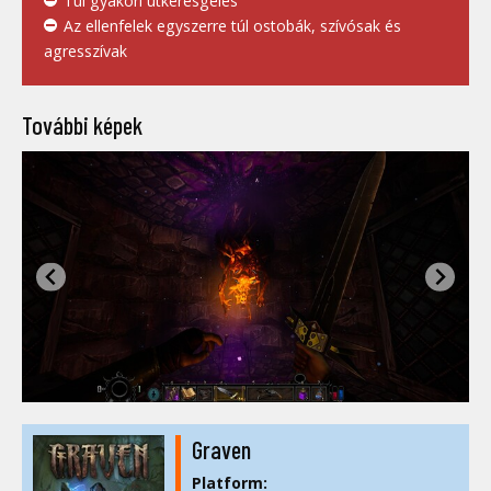
Túl gyakori útkeresgélés
Az ellenfelek egyszerre túl ostobák, szívósak és
agresszívak
További képek
Graven
Platform: