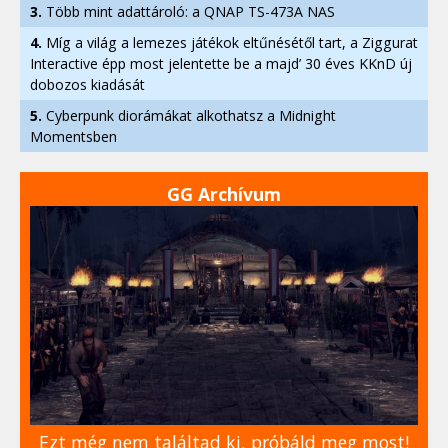
3.
Több mint adattároló: a QNAP TS-473A NAS
4.
Míg a világ a lemezes játékok eltűnésétől tart, a Ziggurat
Interactive épp most jelentette be a majd’ 30 éves KKnD új
dobozos kiadását
5.
Cyberpunk diorámákat alkothatsz a Midnight
Momentsben
GG Archívum
Ezt még nem találtad ki, próbáld meg most!