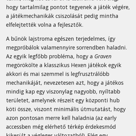
hogy tartalmilag pontot tegyenek a játék végére,
a játékmechanikák csiszolását pedig mintha
elfelejtették volna a fejlesztők.
A bűnök lajstroma egészen terjedelmes, így
megpróbálok valamennyire sorrendben haladni.
Az egyik legfőbb probléma, hogy a
Graven
megörökölte a klasszikus Hexen játékok egyik
akkori és mai szemmel is legfrusztrálóbb
mechanikáját, nevezetesen azt, hogy a játékos
mindig kap egy viszonylag nagyobb, nyíltabb
területet, amelynek részeit egy központi hub
köti össze, viszont minimális útmutatást, hogy
azon pontosan merre kell haladnia (az early
accessben még elérhető térkép érdekesmód
kikerült a végleges változatból). Elég egy