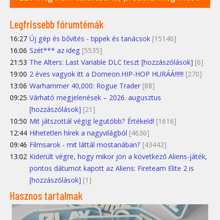
Legfrissebb fórumtémák
16:27
Új gép és bővítés - tippek és tanácsok
[15146]
16:06
Szét*** az ideg
[5535]
21:53
The Alters: Last Variable DLC teszt [hozzászólások]
[6]
19:00
2 éves vagyok itt a Domeon.HIP-HOP HURÁÁ!!!!!!
[270]
13:06
Warhammer 40,000: Rogue Trader
[88]
09:25
Várható megjelenések – 2026. augusztus
[hozzászólások]
[21]
10:50
Mit játszottál végig legutóbb? Értékeld!
[1616]
12:44
Hihetetlen hírek a nagyvilágból
[4636]
09:46
Filmsarok - mit láttál mostanában?
[43442]
13:02
Kiderült végre, hogy mikor jön a következő Aliens-játék,
pontos dátumot kapott az Aliens: Fireteam Elite 2 is
[hozzászólások]
[1]
Hasznos tartalmak