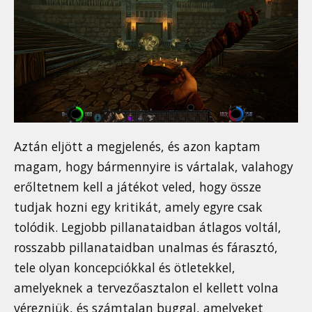
Aztán eljött a megjelenés, és azon kaptam
magam, hogy bármennyire is vártalak, valahogy
erőltetnem kell a játékot veled, hogy össze
tudjak hozni egy kritikát, amely egyre csak
tolódik. Legjobb pillanataidban átlagos voltál,
rosszabb pillanataidban unalmas és fárasztó,
tele olyan koncepciókkal és ötletekkel,
amelyeknek a tervezőasztalon el kellett volna
vérezniük, és számtalan buggal, amelyeket