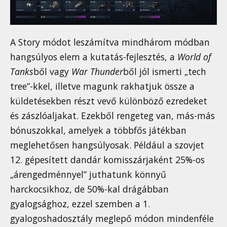
A Story módot leszámítva mindhárom módban
hangsúlyos elem a kutatás-fejlesztés, a
World of
Tanks
ből vagy
War Thunder
ből jól ismerti „tech
tree”-kkel, illetve magunk rakhatjuk össze a
küldetésekben részt vevő különböző ezredeket
és zászlóaljakat. Ezekből rengeteg van, más-más
bónuszokkal, amelyek a többfős játékban
meglehetősen hangsúlyosak. Például a szovjet
12. gépesített dandár komisszárjaként 25%-os
„árengedménnyel” juthatunk könnyű
harckocsikhoz, de 50%-kal drágábban
gyalogsághoz, ezzel szemben a 1.
gyalogoshadosztály meglepő módon mindenféle