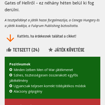
Gates of Hellről – ez néhány héten belül ki fog
derülni.
A tesztpéldányt a játék hazai forgalmazója, a Cenega Hungary és
a játék kiadója, a Fulqrum Publishing biztosította.
Kattints, ha érdekesnek találtad a cikket!
TETSZETT (
24
)
JÁTÉK KÖVETÉSE
Pozitívumok
Minden ízében Men of War-játékmenet
Színes, tisztességesen összerakott egyfős
játékélmény
Ugyancsak teljesen korrekt többjátékos módok
Alacsony gépigény