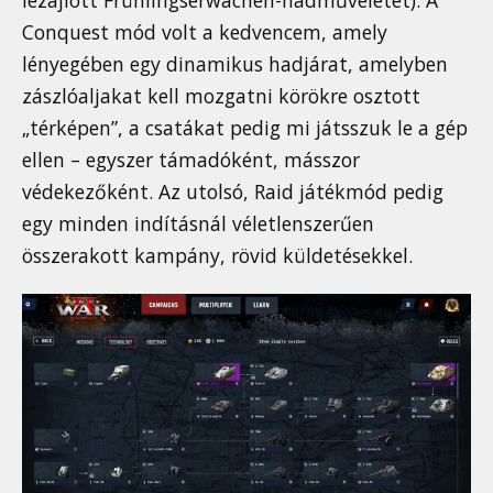
lezajlott Frühlingserwachen-hadműveletet). A
Conquest mód volt a kedvencem, amely
lényegében egy dinamikus hadjárat, amelyben
zászlóaljakat kell mozgatni körökre osztott
„térképen”, a csatákat pedig mi játsszuk le a gép
ellen – egyszer támadóként, másszor
védekezőként. Az utolsó, Raid játékmód pedig
egy minden indításnál véletlenszerűen
összerakott kampány, rövid küldetésekkel.