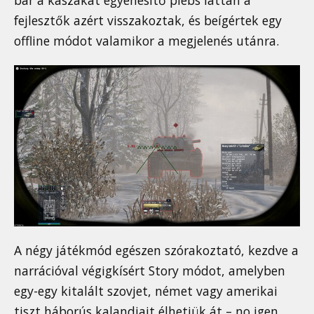
bár a kaszákat egyenesítő plebs láttán a
fejlesztők azért visszakoztak, és beígértek egy
offline módot valamikor a megjelenés utánra.
A négy játékmód egészen szórakoztató, kezdve a
narrációval végigkísért Story módot, amelyben
egy-egy kitalált szovjet, német vagy amerikai
tiszt háborús kalandjait élhetjük át – no igen,