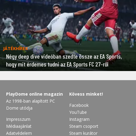
JÁTÉKHÍREK
Négy deep dive videóban szedte össze az EA Sports,
hogy mit érdemes tudni az EA Sports FC 27-ről
PlayDome online magazin
Kövess minket!
Az 1998-ban alapított PC
Facebook
Dome utódja
YouTube
Impresszum
Instagram
Médiaajánlat
Steam csoport
Adatvédelem
Steam kurátor