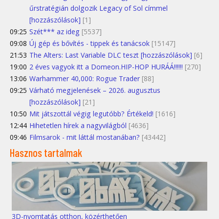
űrstratégián dolgozik Legacy of Sol címmel
[hozzászólások]
[1]
09:25
Szét*** az ideg
[5537]
09:08
Új gép és bővítés - tippek és tanácsok
[15147]
21:53
The Alters: Last Variable DLC teszt [hozzászólások]
[6]
19:00
2 éves vagyok itt a Domeon.HIP-HOP HURÁÁ!!!!!!
[270]
13:06
Warhammer 40,000: Rogue Trader
[88]
09:25
Várható megjelenések – 2026. augusztus
[hozzászólások]
[21]
10:50
Mit játszottál végig legutóbb? Értékeld!
[1616]
12:44
Hihetetlen hírek a nagyvilágból
[4636]
09:46
Filmsarok - mit láttál mostanában?
[43442]
Hasznos tartalmak
3D-nyomtatás otthon, közérthetően