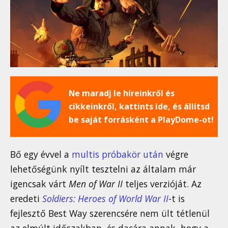
Ne maradj le híreinkről és
cikkeinkről, kattints ide, és állítsd
be saját forrásként a PlayDome-ot!
Bő egy évvel a
multis próbakör után
végre
lehetőségünk nyílt tesztelni az általam már
igencsak várt
Men of War II
teljes verzióját. Az
eredeti
Soldiers: Heroes of World War II
-t is
fejlesztő Best Way szerencsére nem ült tétlenül