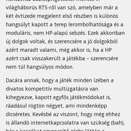
világháborús RTS-ről van szó, amelyben már a
két évtizede megjelent első részben is különös
hangsúlyt kapott a terep lerombolhatósága és a
moduláris, nem HP-alapú sebzés. Ezek akkoriban
új dolgok voltak, és szerencsére a jó dolgokból
azért maradt valami, még akkor is, ha a HP
azért csak visszakerült a játékba – szerencsére
nem túl hangsúlyos módon.
Dacára annak, hogy a játék minden ízében a
divatos kompetitív multizgatásra van
kihegyezve, kapott egyfős játékmódokat is,
ráadásul rögtön négyet, ami mindenképp
dicséretes. Kevésbé az viszont, hogy még ehhez
is állandó internetkapcsolatra van szükség (bah),