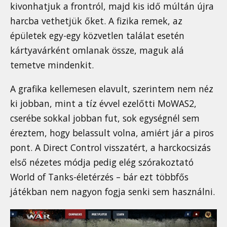
kivonhatjuk a frontról, majd kis idő múltán újra
harcba vethetjük őket. A fizika remek, az
épületek egy-egy közvetlen találat esetén
kártyavárként omlanak össze, maguk alá
temetve mindenkit.
A grafika kellemesen elavult, szerintem nem néz
ki jobban, mint a tíz évvel ezelőtti MoWAS2,
cserébe sokkal jobban fut, sok egységnél sem
éreztem, hogy belassult volna, amiért jár a piros
pont. A Direct Control visszatért, a harckocsizás
első nézetes módja pedig elég szórakoztató
World of Tanks-életérzés – bár ezt többfős
játékban nem nagyon fogja senki sem használni.