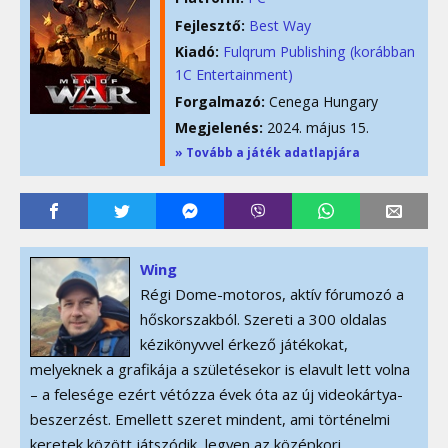
Fejlesztő:
Best Way
Kiadó:
Fulqrum Publishing (korábban
1C Entertainment)
Forgalmazó:
Cenega Hungary
Megjelenés:
2024. május 15.
» Tovább a játék adatlapjára
Wing
Régi Dome-motoros, aktív fórumozó a
hőskorszakból. Szereti a 300 oldalas
kézikönyvvel érkező játékokat,
melyeknek a grafikája a születésekor is elavult lett volna
– a felesége ezért vétózza évek óta az új videokártya-
beszerzést. Emellett szeret mindent, ami történelmi
keretek között játszódik, legyen az középkori