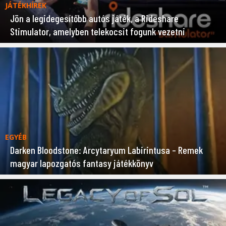
JÁTÉKHÍREK
Jön a legidegesítőbb autós játék, a Rideshare
Stimulator, amelyben telekocsit fogunk vezetni
EGYÉB
Darken Bloodstone: Arcytaryum Labirintusa – Remek
magyar lapozgatós fantasy játékkönyv