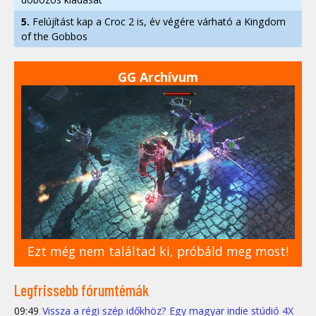
5.
Felújítást kap a Croc 2 is, év végére várható a Kingdom
of the Gobbos
GG Archívum
Ezt még nem találtad ki, próbáld meg most!
Legfrissebb fórumtémák
09:49
Vissza a régi szép időkhöz? Egy magyar indie stúdió 4X