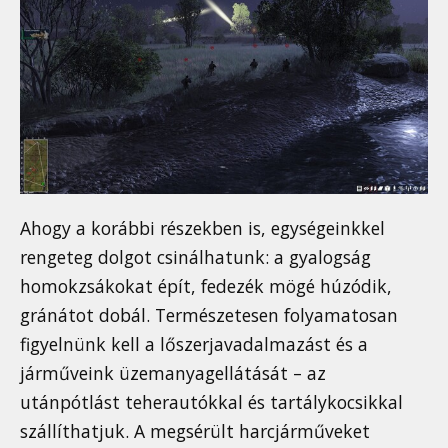
Ahogy a korábbi részekben is, egységeinkkel
rengeteg dolgot csinálhatunk: a gyalogság
homokzsákokat épít, fedezék mögé húzódik,
gránátot dobál. Természetesen folyamatosan
figyelnünk kell a lőszerjavadalmazást és a
járműveink üzemanyagellátását – az
utánpótlást teherautókkal és tartálykocsikkal
szállíthatjuk. A megsérült harcjárműveket