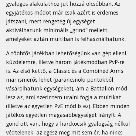
gyalogos alakulathoz jut hozzá olcsóbban. Az
egyjátékos módot már csak azért is érdemes
játszani, mert rengeteg új egységet
aktiválhatunk minimális „grind” mellett,
amelyeket aztán multiban is felhasználhatunk.
A többfős játékban lehetőségünk van gép elleni
küzdelemre, illetve három játékmódban PvP-re
is. Az első kettő, a Classic és a Combined Arms
már ismerős lehet (parancsnoki pontokból
vásárolhatunk egységeket), ám a Battalion mód
lesz az, ami szerintem uralni fogja a multikat
(illetve az egyetlen PvE mód is ez). Ebben minden
játékos egyetlen magasabbegységet irányít. A
gond ott van, hogy a harckocsik gyalogság nélkül
védtelenek, az egész meg mit sem ér, ha nincs