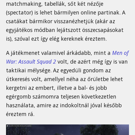
matchmaking, tabellák, sőt két nézője
(spectator) is lehet bármilyen online partinak. A
csatákat bármikor visszanézhetjük (akár az
egyjátékos módban lejátszott összecsapásokat
is), szóval ezt így elég kereknek éreztem.
A játékmenet valamivel árkádabb, mint a
Men of
War: Assault Squad 2
volt, de azért még így is van
taktikai mélysége. Az egyedüli gondom az
útkeresés volt, amellyel néha az őrületbe lehet
kergetni az embert, illetve a bal- és jobb
egérgomb számomra teljesen következetlen
használata, amire az indokoltnál jóval később
éreztem rá.