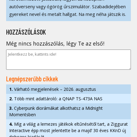
autóverseny vagy ógörög űrszimulátor. Szabadidejében
gyereket nevel és metalt hallgat. Na meg néha játszik is.
HOZZÁSZÓLÁSOK
Még nincs hozzászólás, légy Te az első!
Legnépszerűbb cikkek
1.
Várható megjelenések – 2026. augusztus
2.
Több mint adattároló: a QNAP TS-473A NAS
3.
Cyberpunk diorámákat alkothatsz a Midnight
Momentsben
4.
Míg a világ a lemezes játékok eltűnésétől tart, a Ziggurat
Interactive épp most jelentette be a majd’ 30 éves KKnD új
dobozos kiadását