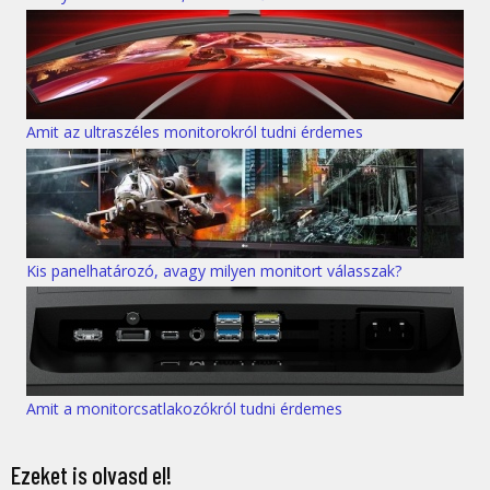
Amit az ultraszéles monitorokról tudni érdemes
Kis panelhatározó, avagy milyen monitort válasszak?
Amit a monitorcsatlakozókról tudni érdemes
Ezeket is olvasd el!