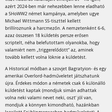
azért 2024-ben már nehezebben lenne eladható
a SHoWW2 német kampánya, amelyben ugye
Michael Wittmann SS-tiszttel kellett
brillíroznunk a harcmezőn. A nemzetenként 6-6,
azaz összesen 18 küldetés persze erősen
scriptelt, néha belefutottam olyanokba, hogy
valamiért nem „triggerelődött” az, aminek
tovább kellett volna löknie a küldetést.
A Historical módban a szovjet Bagratyion- és egy
amerikai Overlord-hadműveletet játszhatunk
újra. Érdekes módon a németek csak 6 különálló
küldetést kaptak (mondjuk simán adhattak
volna neki valami nevet neki, oszt’ jól van,
mondjuk a könnyen kimondható, hazánkban