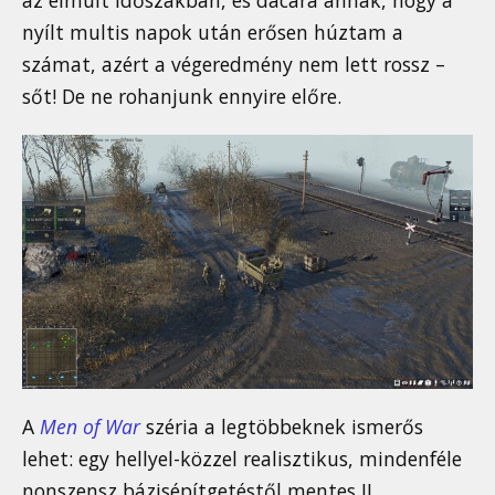
az elmúlt időszakban, és dacára annak, hogy a
nyílt multis napok után erősen húztam a
számat, azért a végeredmény nem lett rossz –
sőt! De ne rohanjunk ennyire előre.
A
Men of War
széria a legtöbbeknek ismerős
lehet: egy hellyel-közzel realisztikus, mindenféle
nonszensz bázisépítgetéstől mentes II.