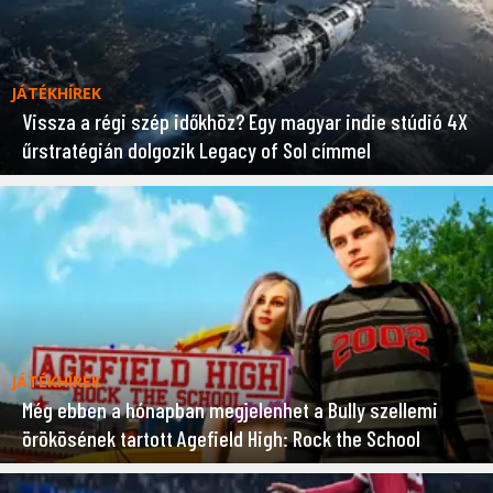
JÁTÉKHÍREK
Vissza a régi szép időkhöz? Egy magyar indie stúdió 4X
űrstratégián dolgozik Legacy of Sol címmel
JÁTÉKHÍREK
Még ebben a hónapban megjelenhet a Bully szellemi
örökösének tartott Agefield High: Rock the School