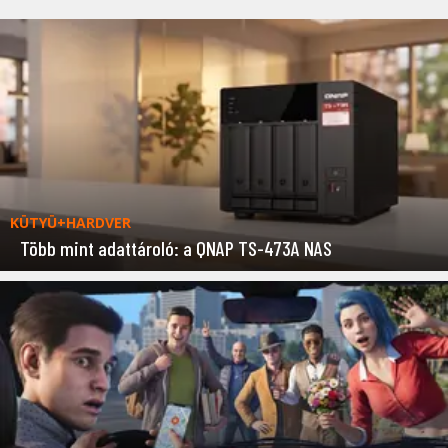
KÜTYÜ+HARDVER
Több mint adattároló: a QNAP TS-473A NAS