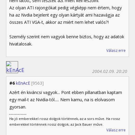
nem látott, sem tesztelt azt miért kell leszólni.
Az olyan ATI rajongókat pedig végképp nem értem, hogy
ha az Nvdia bejelent egy olyan kártyát ami hazavágja az
összes ATI VGA-t, akkor az miért nem lehet valós?!
Személy szerint nem vagyok benne biztos, hogy az adatok
hivatalosak.
Válasz erre
2004.02.09. 20:20
#6
kEnAcE
[9563]
Azért én kiváncsi vagyok... Pont ebben pillanatban kaptam
egy mail-t az Nvidia-tól..... Nem kamu, na is elolvasom
gyorsan.
Ha jó emberekkel rossz dolgok történnek, az a sors műve. Ha rossz
emberekkel történnek rossz dolgok, az Jack Bauer műve.
Válasz erre