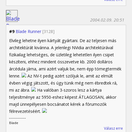
2004.02.09. 20:51
#9
Blade Runner
[3128]
Elvileg lehetne ilyen kártyát gyártani. De az teljesen más
architektúrát kivánna. A jelenlegi NVidia architektúrával
fizikailag lehetséges, de üzletileg lehetetlen ilyen csipet
készíteni, ehhez mindent összevetve kb. 2000 dolláros
árcédula járna, ami azért valjuk be, nem épp tömegtermék
lenne.
Az NV-t pedig azért szóljuk le, amit az elmúlt
évben végig játszott, és úgy tünik még nem ébredtek rá,
mi az ábra.
Ha valóban 3-szoros lesz a kártya
teljesítménye az 5950-eshez képest ÁTLAGOSAN, akkor
majd ünnepélyesen bocsánatot kérek a fórumozók
félrevezetéséért.
Blade
Válasz erre