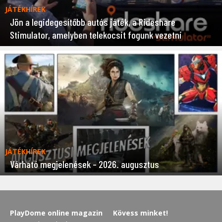
JÁTÉKHÍREK
Jön a legidegesítőbb autós játék, a Rideshare
Stimulator, amelyben telekocsit fogunk vezetni
JÁTÉKHÍREK
Várható megjelenések – 2026. augusztus
PlayDome online magazin
Kövess minket!