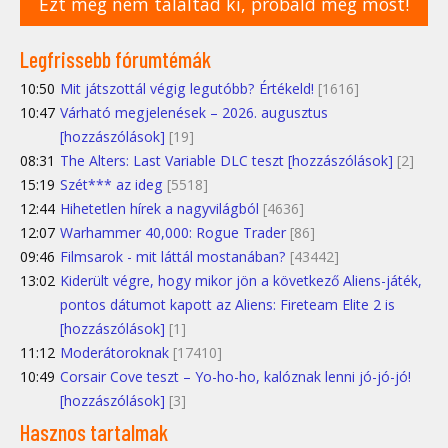
Ezt még nem találtad ki, próbáld meg most!
Legfrissebb fórumtémák
10:50
Mit játszottál végig legutóbb? Értékeld!
[1616]
10:47
Várható megjelenések – 2026. augusztus
[hozzászólások]
[19]
08:31
The Alters: Last Variable DLC teszt [hozzászólások]
[2]
15:19
Szét*** az ideg
[5518]
12:44
Hihetetlen hírek a nagyvilágból
[4636]
12:07
Warhammer 40,000: Rogue Trader
[86]
09:46
Filmsarok - mit láttál mostanában?
[43442]
13:02
Kiderült végre, hogy mikor jön a következő Aliens-játék,
pontos dátumot kapott az Aliens: Fireteam Elite 2 is
[hozzászólások]
[1]
11:12
Moderátoroknak
[17410]
10:49
Corsair Cove teszt – Yo-ho-ho, kalóznak lenni jó-jó-jó!
[hozzászólások]
[3]
Hasznos tartalmak