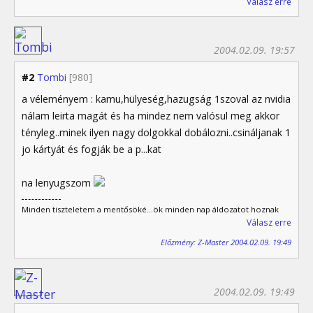
Válasz erre
2004.02.09. 19:57
#2
Tombi
[980]
a véleményem : kamu,hülyeség,hazugság 1szoval az nvidia
nálam leirta magát és ha mindez nem valósul meg akkor
tényleg..minek ilyen nagy dolgokkal dobálozni..csináljanak 1
jo kártyát és fogják be a p...kat
na lenyugszom
Minden tiszteletem a mentősöké...ök minden nap áldozatot hoznak
Válasz erre
Előzmény: Z-Master 2004.02.09. 19:49
2004.02.09. 19:49