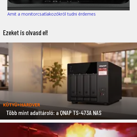
Amit a monitorcsatlakozókról tudni érdemes
Ezeket is olvasd el!
KÜTYÜ+HARDVER
Több mint adattároló: a QNAP TS-473A NAS