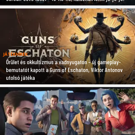
JÁTÉKHÍREK
Őrület és okkultizmus a vadnyugaton – új gameplay-
bemutatót kapott a Guns of Eschaton, Viktor Antonov
utolsó játéka