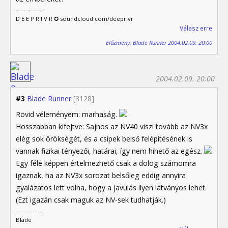
D E E P R I V R ✪ soundcloud.com/deeprivr
Válasz erre
Előzmény: Blade Runner 2004.02.09. 20:00
2004.02.09. 20:00
#3
Blade Runner
[3128]
Rövid véleményem: marhaság.
Hosszabban kifejtve: Sajnos az NV40 viszi tovább az NV3x
elég sok örökségét, és a csipek belső felépítésének is
vannak fizikai tényezői, határai, így nem hihető az egész.
Egy féle képpen értelmezhető csak a dolog számomra
igaznak, ha az NV3x sorozat belsőleg eddig annyira
gyalázatos lett volna, hogy a javulás ilyen látványos lehet.
(Ezt igazán csak maguk az NV-sek tudhatják.)
Blade