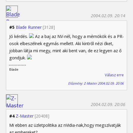
2004.02.09. 20:14
#5
Blade Runner
[3128]
Jó kérdés.
Az a baj az NV-nél, hogy a mérnökök és a PR-
osok elbeszélnek egymás mellett. Aki kintről nézi őket,
jobban látja mi megy, mint aki bent van, de ez legyen az ő
gondjuk.
Blade
Válasz erre
Előzmény: Z-Master 2004.02.09. 20:06
2004.02.09. 20:06
#4
Z-Master
[20408]
Mi ebben az üzletpolitika az nVidia-nak,hogy megszívatják
az embereket?