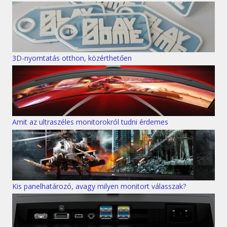
3D-nyomtatás otthon, közérthetően
Amit az ultraszéles monitorokról tudni érdemes
Kis panelhatározó, avagy milyen monitort válasszak?