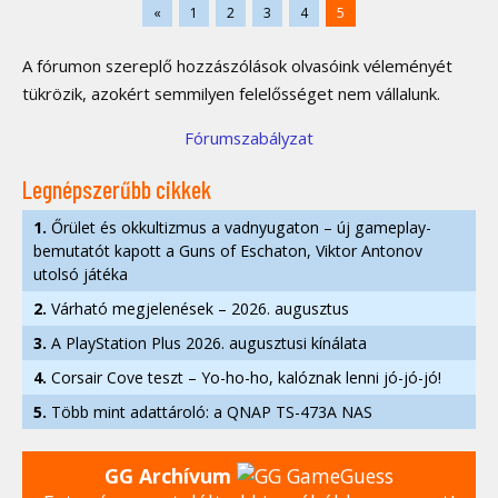
«
1
2
3
4
5
A fórumon szereplő hozzászólások olvasóink véleményét
tükrözik, azokért semmilyen felelősséget nem vállalunk.
Fórumszabályzat
Legnépszerűbb cikkek
1.
Őrület és okkultizmus a vadnyugaton – új gameplay-
bemutatót kapott a Guns of Eschaton, Viktor Antonov
utolsó játéka
2.
Várható megjelenések – 2026. augusztus
3.
A PlayStation Plus 2026. augusztusi kínálata
4.
Corsair Cove teszt – Yo-ho-ho, kalóznak lenni jó-jó-jó!
5.
Több mint adattároló: a QNAP TS-473A NAS
GG Archívum