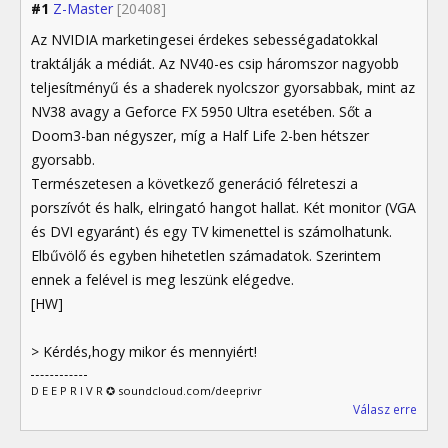
#1
Z-Master
[20408]
Az NVIDIA marketingesei érdekes sebességadatokkal
traktálják a médiát. Az NV40-es csip háromszor nagyobb
teljesítményű és a shaderek nyolcszor gyorsabbak, mint az
NV38 avagy a Geforce FX 5950 Ultra esetében. Sőt a
Doom3-ban négyszer, míg a Half Life 2-ben hétszer
gyorsabb.
Természetesen a következő generáció félreteszi a
porszívót és halk, elringató hangot hallat. Két monitor (VGA
és DVI egyaránt) és egy TV kimenettel is számolhatunk.
Elbűvölő és egyben hihetetlen számadatok. Szerintem
ennek a felével is meg leszünk elégedve.
[HW]
> Kérdés,hogy mikor és mennyiért!
D E E P R I V R ✪ soundcloud.com/deeprivr
Válasz erre