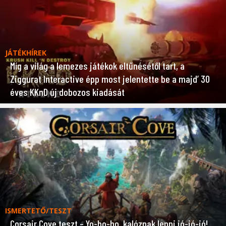
JÁTÉKHÍREK
Míg a világ a lemezes játékok eltűnésétől tart, a
Ziggurat Interactive épp most jelentette be a majd’ 30
éves KKnD új dobozos kiadását
ISMERTETŐ/TESZT
Corsair Cove teszt – Yo-ho-ho, kalóznak lenni jó-jó-jó!