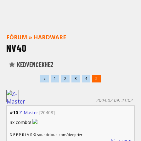
FÓRUM
»
HARDWARE
NV40
KEDVENCEKHEZ
«
1
2
3
4
5
2004.02.09. 21:02
#10
Z-Master
[20408]
3x combo!
D E E P R I V R ✪ soundcloud.com/deeprivr
Válasz erre