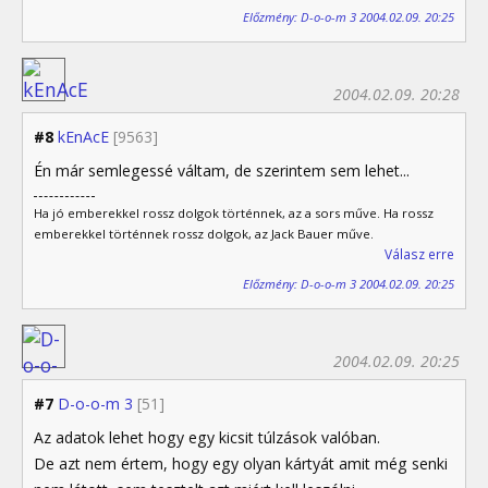
Előzmény: D-o-o-m 3 2004.02.09. 20:25
2004.02.09. 20:28
#8
kEnAcE
[9563]
Én már semlegessé váltam, de szerintem sem lehet...
Ha jó emberekkel rossz dolgok történnek, az a sors műve. Ha rossz
emberekkel történnek rossz dolgok, az Jack Bauer műve.
Válasz erre
Előzmény: D-o-o-m 3 2004.02.09. 20:25
2004.02.09. 20:25
#7
D-o-o-m 3
[51]
Az adatok lehet hogy egy kicsit túlzások valóban.
De azt nem értem, hogy egy olyan kártyát amit még senki