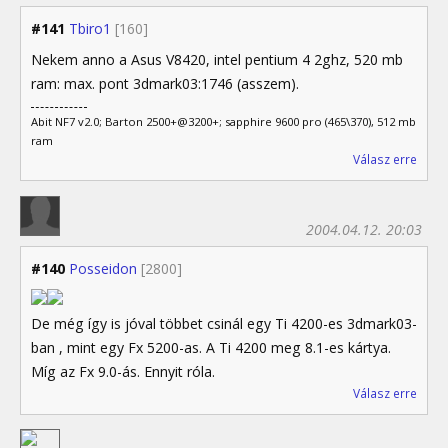
#141
Tbiro1
[160]
Nekem anno a Asus V8420, intel pentium 4 2ghz, 520 mb
ram: max. pont 3dmark03:1746 (asszem).
Abit NF7 v2.0; Barton 2500+@3200+; sapphire 9600 pro (465\370), 512 mb
ram
Válasz erre
2004.04.12. 20:03
#140
Posseidon
[2800]
De még így is jóval többet csinál egy Ti 4200-es 3dmark03-
ban , mint egy Fx 5200-as. A Ti 4200 meg 8.1-es kártya.
Míg az Fx 9.0-ás. Ennyit róla.
Válasz erre