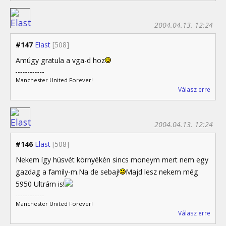
2004.04.13. 12:24
#147
Elast
[508]
Amúgy gratula a vga-d hoz
Manchester United Forever!
Válasz erre
2004.04.13. 12:24
#146
Elast
[508]
Nekem így húsvét környékén sincs moneym mert nem egy
gazdag a family-m.Na de sebaj!
Majd lesz nekem még
5950 Ultrám is!
Manchester United Forever!
Válasz erre