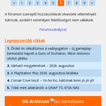
«
1
2
3
4
5
6
7
8
9
»
A fórumon szereplő hozzászólások olvasóink véleményét
tükrözik, azokért semmilyen felelősséget nem vállalunk.
Fórumszabályzat
Legnépszerűbb cikkek
1.
Őrület és okkultizmus a vadnyugaton – új gameplay-
bemutatót kapott a Guns of Eschaton, Viktor Antonov
utolsó játéka
2.
Várható megjelenések – 2026. augusztus
3.
A PlayStation Plus 2026. augusztusi kínálata
4.
Corsair Cove teszt – Yo-ho-ho, kalóznak lenni jó-jó-jó!
5.
Több mint adattároló: a QNAP TS-473A NAS
GG Archívum