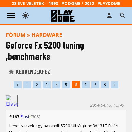
28 ÉVE VELETEK – 1998– PC DOME / 2012– PLAYDOME
FÓRUM
»
HARDWARE
Geforce Fx 5200 tuning
,benchmarks
KEDVENCEKHEZ
«
1
2
3
4
5
6
7
8
9
»
2004.04.15. 15:49
#167
Elast
[508]
Lehet veszek egy használt 5700 Ultrát (inno3d) 31E Ft-ért.