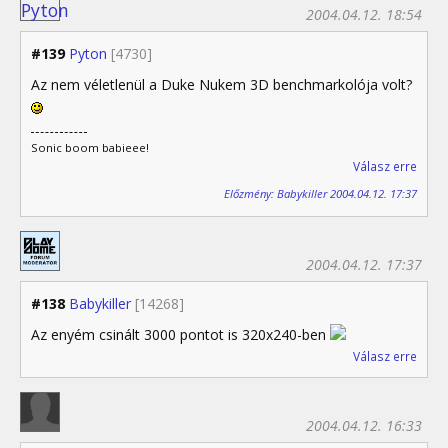
2004.04.12. 18:54
#139
Pyton
[4730]
Az nem véletlenül a Duke Nukem 3D benchmarkolója volt?
Sonic boom babieee!
Válasz erre
Előzmény: Babykiller 2004.04.12. 17:37
2004.04.12. 17:37
#138
Babykiller
[14268]
Az enyém csinált 3000 pontot is 320x240-ben
Válasz erre
2004.04.12. 16:33