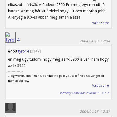
elbaszott kártyák. A Radeon 9800 Pro meg egy rohadt jó
karesz. Az meg hát kit érdekel hogy 8.1-ben melyik a jobb.
A lényeg a 9.0-és abban meg simán alázza.
Válasz erre
2004.04.13. 12:54
#153
tyro14
[3147]
én meg úgy tudom, hogy még az fx 5900 is veri. nem hogy
az fx 5950
...big words, small mind, behind the pain you will find a scavanger of
human sorrow
Válasz erre
Előzmény: Posseidon 2004.04.13. 12:37
2004.04.13. 12:37