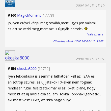
2004.04.15. 15:10
#160
MagicMoment
[17778]
jó,ilyen erővel várjál még tovább,mert úgyis jön valami új.
és azt se vedd meg,mert azt is újjitják. nemde?
Válasz erre
Előzmény: okoska3000 2004.04.15. 15:07
2004.04.15. 15:07
#159
okoska3000
[12750]
ilyen felbontásra is szemmel láthatóan kell az FSAA és
anizotróp szűrés, az új játékok FX-eken nem fognak
rendesen futni, felejtsétek már el az Fx-et, pláne, hogy
most itt az új nVidia család, ami sokkal jobbnak igérkezik...
aki most vesz FX-et, az ritka nagy hülye...