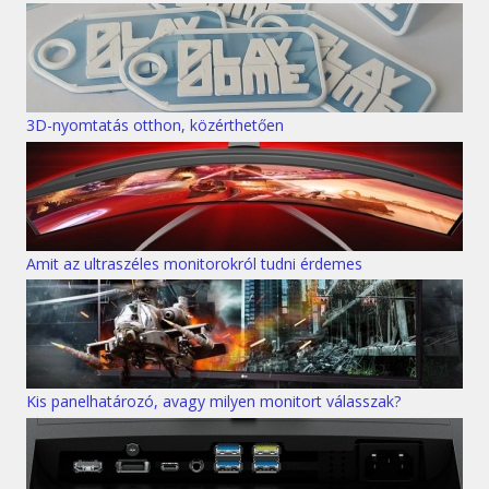
3D-nyomtatás otthon, közérthetően
Amit az ultraszéles monitorokról tudni érdemes
Kis panelhatározó, avagy milyen monitort válasszak?