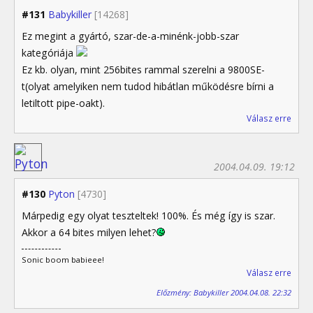
#131
Babykiller
[14268]
Ez megint a gyártó, szar-de-a-minénk-jobb-szar
kategóriája
Ez kb. olyan, mint 256bites rammal szerelni a 9800SE-
t(olyat amelyiken nem tudod hibátlan működésre bírni a
letiltott pipe-oakt).
Válasz erre
2004.04.09. 19:12
#130
Pyton
[4730]
Márpedig egy olyat teszteltek! 100%. És még így is szar.
Akkor a 64 bites milyen lehet?
Sonic boom babieee!
Válasz erre
Előzmény: Babykiller 2004.04.08. 22:32