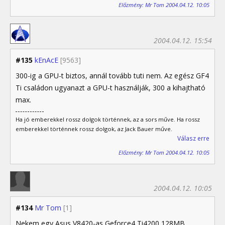
Előzmény: Mr Tom 2004.04.12. 10:05
2004.04.12. 15:54
#135
kEnAcE
[9563]
300-ig a GPU-t biztos, annál tovább tuti nem. Az egész GF4
Ti családon ugyanazt a GPU-t használják, 300 a kihajtható
max.
Ha jó emberekkel rossz dolgok történnek, az a sors műve. Ha rossz
emberekkel történnek rossz dolgok, az Jack Bauer műve.
Válasz erre
Előzmény: Mr Tom 2004.04.12. 10:05
2004.04.12. 10:05
#134
Mr Tom
[1]
Nekem egy Asus V8420-as Geforce4 Ti4200 128MB