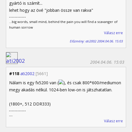
gyártó is számít...
lehet hogy az övé "jobban össze van rakva"
...big words, small mind, behind the pain you will find a scavanger of
human sorrow
Válasz erre
Előzmény: ati2002 2004.04.06. 15:03
2004.04.06. 15:03
#118
ati2002
[5661]
Nálam is egy fx5200 van (
), és csak 800*600/mediumon
megy akadás nélkül. 1024-ben low-on is játszhatatlan.
(1800+, 512 DDR333)
---
Válasz erre