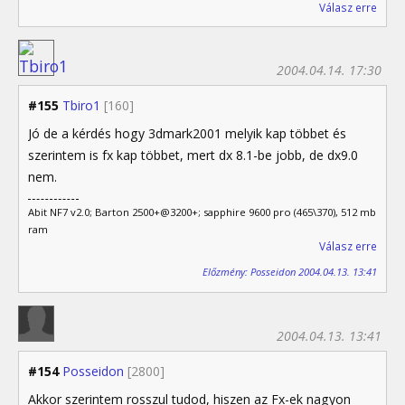
Válasz erre
2004.04.14. 17:30
#155
Tbiro1
[160]
Jó de a kérdés hogy 3dmark2001 melyik kap többet és
szerintem is fx kap többet, mert dx 8.1-be jobb, de dx9.0
nem.
Abit NF7 v2.0; Barton 2500+@3200+; sapphire 9600 pro (465\370), 512 mb
ram
Válasz erre
Előzmény: Posseidon 2004.04.13. 13:41
2004.04.13. 13:41
#154
Posseidon
[2800]
Akkor szerintem rosszul tudod, hiszen az Fx-ek nagyon