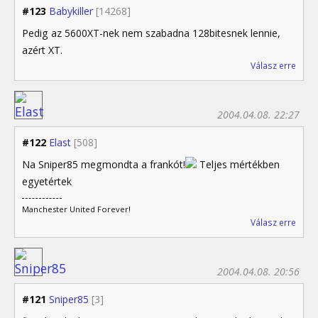
#123
Babykiller
[14268]
Pedig az 5600XT-nek nem szabadna 128bitesnek lennie,
azért XT.
Válasz erre
2004.04.08. 22:27
#122
Elast
[508]
Na Sniper85 megmondta a frankót!
Teljes mértékben
egyetértek
Manchester United Forever!
Válasz erre
2004.04.08. 20:56
#121
Sniper85
[3]