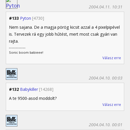
2004.04.11. 10:31
#133
Pyton
[4730]
Nem sajana. De a magja pörög kicsit azzal a 4 pixelpipével
is. Tervezek rá egy jobb hűtést, mert most csak gyári van
rajta.
Sonic boom babieee!
Válasz erre
2004.04.10. 00:03
#132
Babykiller
[14268]
A te 9500-asod moddolt?
Válasz erre
2004.04.10. 00:01