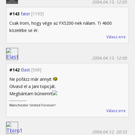
2004.04.13. 12:05
#143
fater
[1193]
Csak írom, hogy vége az FX5200-nek nálam. Ti 4600
közelébe se ér.
Válasz erre
2004.04.13. 12:00
#142
Elast
[508]
Ne pofázz már annyit !
Olvasd el a Jani topicját.
Megbántam bűneimrt
Manchester United Forever!
Válasz erre
2004.04.12. 20:33