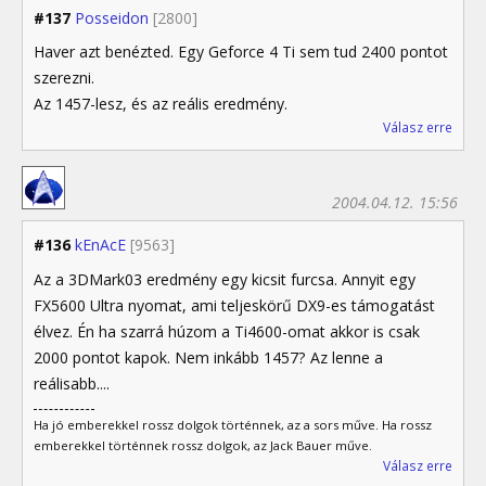
#137
Posseidon
[2800]
Haver azt benézted. Egy Geforce 4 Ti sem tud 2400 pontot
szerezni.
Az 1457-lesz, és az reális eredmény.
Válasz erre
2004.04.12. 15:56
#136
kEnAcE
[9563]
Az a 3DMark03 eredmény egy kicsit furcsa. Annyit egy
FX5600 Ultra nyomat, ami teljeskörű DX9-es támogatást
élvez. Én ha szarrá húzom a Ti4600-omat akkor is csak
2000 pontot kapok. Nem inkább 1457? Az lenne a
reálisabb....
Ha jó emberekkel rossz dolgok történnek, az a sors műve. Ha rossz
emberekkel történnek rossz dolgok, az Jack Bauer műve.
Válasz erre