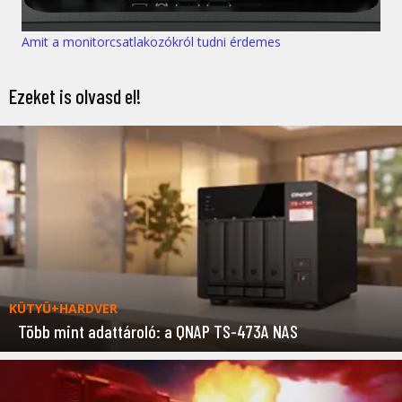
Amit a monitorcsatlakozókról tudni érdemes
Ezeket is olvasd el!
KÜTYÜ+HARDVER
Több mint adattároló: a QNAP TS-473A NAS