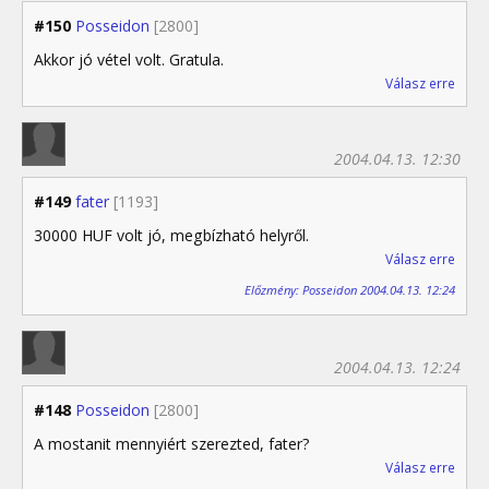
#150
Posseidon
[2800]
Akkor jó vétel volt. Gratula.
Válasz erre
2004.04.13. 12:30
#149
fater
[1193]
30000 HUF volt jó, megbízható helyről.
Válasz erre
Előzmény: Posseidon 2004.04.13. 12:24
2004.04.13. 12:24
#148
Posseidon
[2800]
A mostanit mennyiért szerezted, fater?
Válasz erre