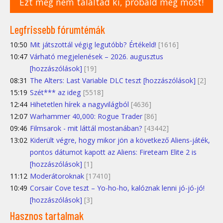
Ezt még nem találtad ki, próbáld meg most!
Legfrissebb fórumtémák
10:50
Mit játszottál végig legutóbb? Értékeld!
[1616]
10:47
Várható megjelenések – 2026. augusztus
[hozzászólások]
[19]
08:31
The Alters: Last Variable DLC teszt [hozzászólások]
[2]
15:19
Szét*** az ideg
[5518]
12:44
Hihetetlen hírek a nagyvilágból
[4636]
12:07
Warhammer 40,000: Rogue Trader
[86]
09:46
Filmsarok - mit láttál mostanában?
[43442]
13:02
Kiderült végre, hogy mikor jön a következő Aliens-játék,
pontos dátumot kapott az Aliens: Fireteam Elite 2 is
[hozzászólások]
[1]
11:12
Moderátoroknak
[17410]
10:49
Corsair Cove teszt – Yo-ho-ho, kalóznak lenni jó-jó-jó!
[hozzászólások]
[3]
Hasznos tartalmak