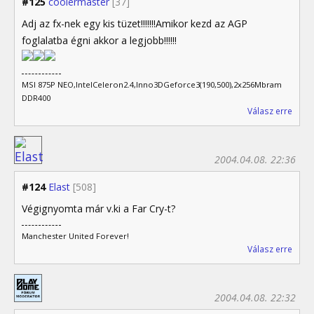
#125
coolermaster
[37]
Adj az fx-nek egy kis tüzet!!!!!!!Amikor kezd az AGP
foglalatba égni akkor a legjobb!!!!!!
MSI 875P NEO,IntelCeleron2.4,Inno3DGeforce3(190,500),2x256Mbram
DDR400
Válasz erre
2004.04.08. 22:36
#124
Elast
[508]
Végignyomta már v.ki a Far Cry-t?
Manchester United Forever!
Válasz erre
2004.04.08. 22:32