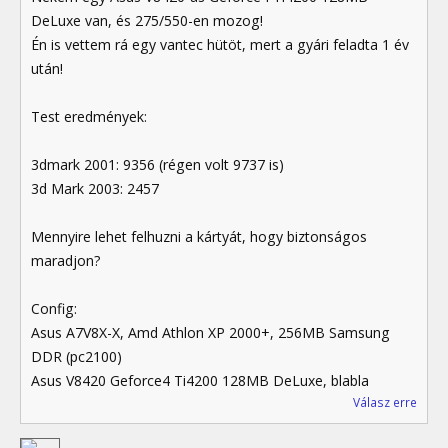
DeLuxe van, és 275/550-en mozog!
Én is vettem rá egy vantec hütöt, mert a gyári feladta 1 év
után!
Test eredmények:
3dmark 2001: 9356 (régen volt 9737 is)
3d Mark 2003: 2457
Mennyire lehet felhuzni a kártyát, hogy biztonságos
maradjon?
Config:
Asus A7V8X-X, Amd Athlon XP 2000+, 256MB Samsung
DDR (pc2100)
Asus V8420 Geforce4 Ti4200 128MB DeLuxe, blabla
Válasz erre