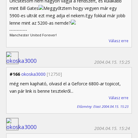
Uncsitesóm nem nagyon vágja a rendszert, és kulákabb
mint Bill Gates
Meggyőtztem hogy vegyen már egy
5900-es ultrát ezt meg adja el nekem.Egy fokkal már jobb
lenne mint az 5200-as nemde?
Manchester United Forever!
Válasz erre
2004.04.15. 15:25
#166
okoska3000
[12750]
még nem kapható, olvasd el a Geforce 6800-ar topicot,
van pár link is benne tesztekről...
Válasz erre
Előzmény: Elast 2004.04.15. 15:23
2004.04.15. 15:24