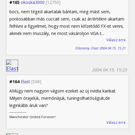
#165
okoska3000
[12750]
bocs, nem téged akartalak bántani, meg mást sem,
pontosabban más cuccait sem, csak az ár/értékre akartam
felhívni a figyelmet, hogy most nem kifizetődő FX-et venni,
akinek nem muszály, ne most vásároljon VGA-t...
Válasz erre
Előzmény: Elast 2004.04.15. 15:21
2004.04.15. 15:23
#164
Elast
[508]
AMúgy nem nagyon vágom ezeket az új nvidia karikat.
Milyen órajelük, memóriájuk, tuningolhatóságuk,de
leginkább áruk van?
Manchester United Forever!
Válasz erre