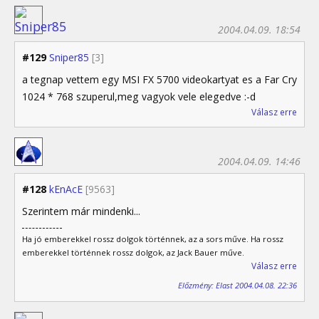
2004.04.09. 18:54
#129
Sniper85
[3]
a tegnap vettem egy MSI FX 5700 videokartyat es a Far Cry
1024 * 768 szuperul,meg vagyok vele elegedve :-d
Válasz erre
2004.04.09. 14:46
#128
kEnAcE
[9563]
Szerintem már mindenki...
Ha jó emberekkel rossz dolgok történnek, az a sors műve. Ha rossz
emberekkel történnek rossz dolgok, az Jack Bauer műve.
Válasz erre
Előzmény: Elast 2004.04.08. 22:36