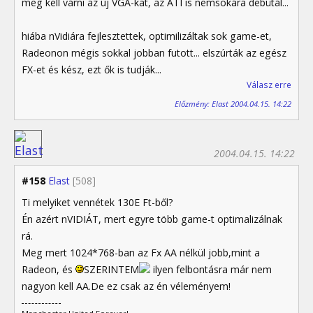
meg kell várni az új VGA-kat, az ATI is nemsokára debütál...
hiába nVidiára fejlesztettek, optimilizáltak sok game-et,
Radeonon mégis sokkal jobban futott... elszúrták az egész
FX-et és kész, ezt ők is tudják...
Válasz erre
Előzmény: Elast 2004.04.15. 14:22
2004.04.15. 14:22
#158
Elast
[508]
Ti melyiket vennétek 130E Ft-ből?
Én azért nVIDIÁT, mert egyre több game-t optimalizálnak
rá.
Meg mert 1024*768-ban az Fx AA nélkül jobb,mint a
Radeon, és
SZERINTEM
ilyen felbontásra már nem
nagyon kell AA.De ez csak az én véleményem!