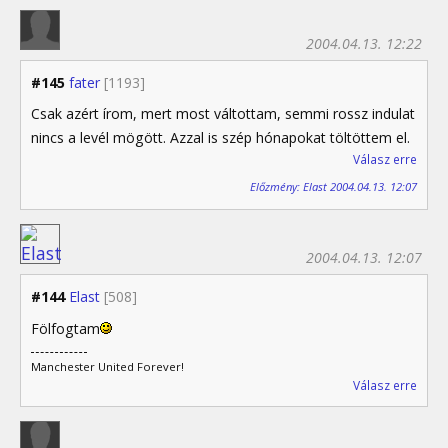
2004.04.13. 12:22
#145
fater
[1193]
Csak azért írom, mert most váltottam, semmi rossz indulat
nincs a levél mögött. Azzal is szép hónapokat töltöttem el.
Válasz erre
Előzmény: Elast 2004.04.13. 12:07
2004.04.13. 12:07
#144
Elast
[508]
Fölfogtam
Manchester United Forever!
Válasz erre