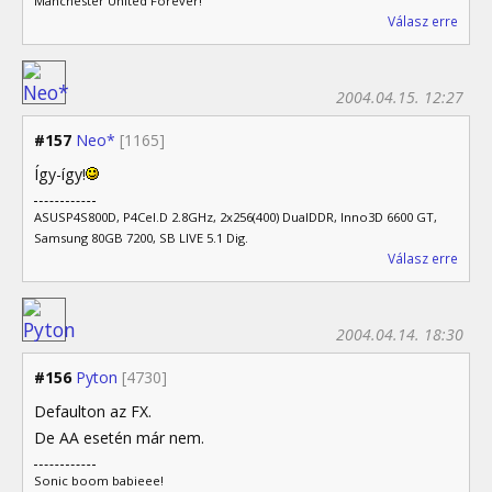
Manchester United Forever!
Válasz erre
2004.04.15. 12:27
#157
Neo*
[1165]
Így-így!
ASUSP4S800D, P4Cel.D 2.8GHz, 2x256(400) DualDDR, Inno3D 6600 GT,
Samsung 80GB 7200, SB LIVE 5.1 Dig.
Válasz erre
2004.04.14. 18:30
#156
Pyton
[4730]
Defaulton az FX.
De AA esetén már nem.
Sonic boom babieee!