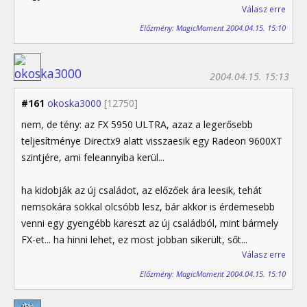
Válasz erre
Előzmény: MagicMoment 2004.04.15. 15:10
2004.04.15. 15:13
#161
okoska3000
[12750]
nem, de tény: az FX 5950 ULTRA, azaz a legerősebb
teljesítménye Directx9 alatt visszaesik egy Radeon 9600XT
szintjére, ami feleannyiba kerül...
ha kidobják az új családot, az előzőek ára leesik, tehát
nemsokára sokkal olcsóbb lesz, bár akkor is érdemesebb
venni egy gyengébb kareszt az új családból, mint bármely
FX-et... ha hinni lehet, ez most jobban sikerült, sőt...
Válasz erre
Előzmény: MagicMoment 2004.04.15. 15:10