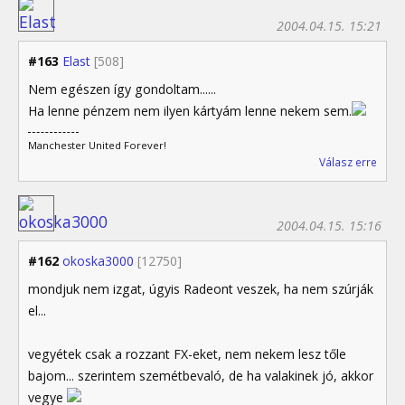
2004.04.15. 15:21
#163
Elast
[508]
Nem egészen így gondoltam......
Ha lenne pénzem nem ilyen kártyám lenne nekem sem.
Manchester United Forever!
Válasz erre
2004.04.15. 15:16
#162
okoska3000
[12750]
mondjuk nem izgat, úgyis Radeont veszek, ha nem szúrják
el...
vegyétek csak a rozzant FX-eket, nem nekem lesz tőle
bajom... szerintem szemétbevaló, de ha valakinek jó, akkor
vegye