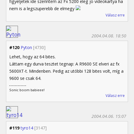
figyeljetek ide szerintem az Fx 5200 eleg jo videokartya ha
nem is a legszuperebb de elmegy
Válasz erre
2004.04.08. 18:50
#120
Pyton
[4730]
Lehet, hogy az 64 bites.
Láttam egy durva tesztet tegnap: A R9600 SE elveri az fx
5600XT-t. Mindenben. Pedig az utóbbi 128 bites volt, míg a
9600 se csak 64.
Sonic boom babieee!
Válasz erre
2004.04.06. 15:07
#119
tyro14
[3147]