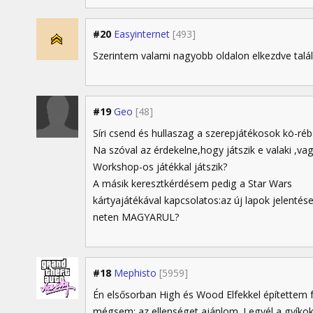
#20
Easyinternet
[493]
Szerintem valami nagyobb oldalon elkezdve találh
#19
Geo
[48]
Síri csend és hullaszag a szerepjátékosok kö-rében.
Na szóval az érdekelne,hogy játszik e valaki ,v
Workshop-os játékkal játszik?
A másik keresztkérdésem pedig a Star Wars
kártyajátékával kapcsolatos:az új lapok jelentés
neten MAGYARUL?
#18
Mephisto
[5959]
Én elsősorban High és Wood Elfekkel építettem 
mégsem: az ellenséget ajánlom. Legyél a gyíkokk