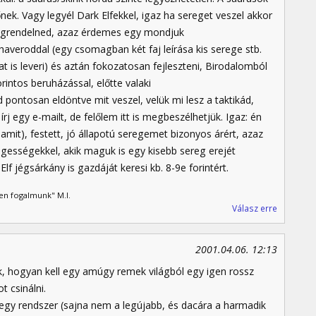
ek. Vagy legyél Dark Elfekkel, igaz ha sereget veszel akkor
 megrendelned, azaz érdemes egy mondjuk
eroddal (egy csomagban két faj leírása kis serege stb.
 is leveri) és aztán fokozatosan fejleszteni, Birodalomból
intos beruházással, előtte valaki
pontosan eldöntve mit veszel, velük mi lesz a taktikád,
rj egy e-mailt, de felőlem itt is megbeszélhetjük. Igaz: én
mit), festett, jó állapotú seregemet bizonyos árért, azaz
egességekkel, akik maguk is egy kisebb sereg erejét
lf jégsárkány is gazdáját keresi kb. 8-9e forintért.
en fogalmunk" M.I.
Válasz erre
2001.04.06. 12:13
ak, hogyan kell egy amúgy remek világból egy igen rossz
 csinálni.
gy rendszer (sajna nem a legújabb, és dacára a harmadik