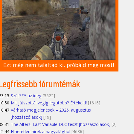
Ezt még nem találtad ki, próbáld meg most!
Legfrissebb fórumtémák
23:15
Szét*** az ideg
[5522]
10:50
Mit játszottál végig legutóbb? Értékeld!
[1616]
10:47
Várható megjelenések – 2026. augusztus
[hozzászólások]
[19]
08:31
The Alters: Last Variable DLC teszt [hozzászólások]
[2]
12:44
Hihetetlen hírek a nagyvilágból
[4636]