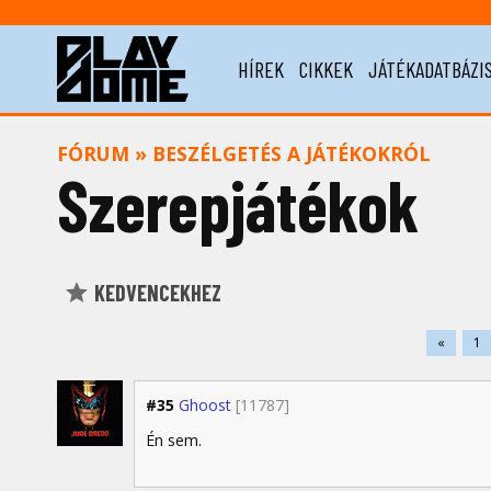
HÍREK
CIKKEK
JÁTÉKADATBÁZI
FÓRUM
»
BESZÉLGETÉS A JÁTÉKOKRÓL
Szerepjátékok
KEDVENCEKHEZ
«
1
#35
Ghoost
[11787]
Én sem.