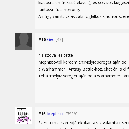
kiadásnak már kissé elavult), és sok-sok kiegészí
fantasyn át a horrorig.
Amúgy van itt valaki, aki foglalkozik horror-szer
#16
Geo
[48]
Na szóval..és tettel.
Mephisto-tól kérdem én:Melyik sereget ajánlod
a Warhammer FAntasy Battle-höz.lehet én is el f
Tehát:melyik sereget ajánlod a Warhammer Fant
#15
Mephisto
[5959]
Szeretem a szerepjátékokat, azaz valamikor sz