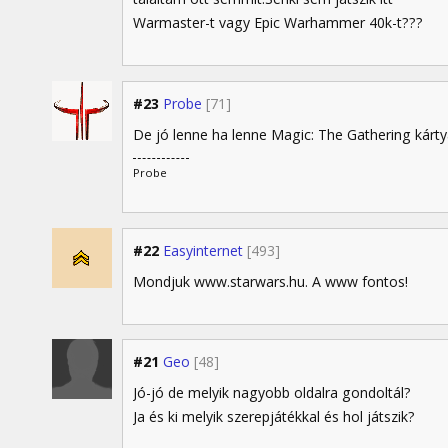
Warmaster-t vagy Epic Warhammer 40k-t???
#23
Probe
[71]
De jó lenne ha lenne Magic: The Gathering kárty
Probe
#22
Easyinternet
[493]
Mondjuk www.starwars.hu. A www fontos!
#21
Geo
[48]
Jó-jó de melyik nagyobb oldalra gondoltál?
Ja és ki melyik szerepjátékkal és hol játszik?