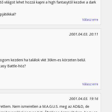
tő világot lehet hozzá kapni a high fantasytól kezdve a dark
epjátékkal?
Válasz erre
2001.04.03. 20:11
ogom kezdeni ha találok vkit 30km-es körzeten belül.
asy Battle-höz?
Válasz erre
2001.04.03. 19:16
erettem. Nem ismeretlen a M.A.G.U.S. meg az AD&D, de