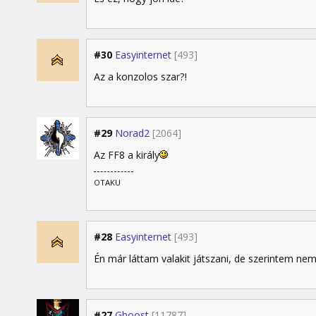
#30
Easyinternet
[493]
Az a konzolos szar?!
#29
Norad2
[2064]
Az FF8 a király
OTAKU
#28
Easyinternet
[493]
Én már láttam valakit játszani, de szerintem nem
#27
Ghoost
[11787]