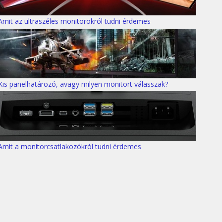
Amit az ultraszéles monitorokról tudni érdemes
Kis panelhatározó, avagy milyen monitort válasszak?
Amit a monitorcsatlakozókról tudni érdemes