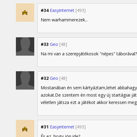
#34
Easyinternet
[493]
Nem warhammerezek...
#33
Geo
[48]
Na mi van a szerepjátékosok "népes" táborával
#32
Geo
[48]
Mostanában én sem kártyáztam,lehet abbahag
azokat.De szentem én most egy új startágiai já
véletlen játsza ezt a játékot akkor keressen me
#31
Easyinternet
[493]
És ez, hogy jön ide?