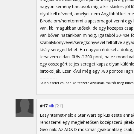
nagyon kemény harcosok míg a kis skinkek jól lőn
olyat kell nézned, amelyet nem Angliából kell
Birodalom/nemtommi alapcsomagot venni egy hav
van, kb. magukban ütősek, de egy közepes csapat
van bőven hazánkban mindig. Igazából 30-40e for
szabálykönyvével/seregkönyvével feltöltve agyad 
király sereged lehet. Ha nagyon érdekel a dolog, í
tervezem eldani ütős (1200 pont, ha ez mond vala
egy összegért teljes sereget kapsz olyan különl
birtokolják. Ezen kívül még egy 780 pontos High E
"A bölcselet csupán költészete azoknak, mikről még nincs
#17
Vik
[21]
Easyinternet-nek: a Star Wars tipikus esete ann
rendszerrel egy meglehetősen középszerű játékot
Geo-nak: Az AD&D mostmár gyakorlatilag csak e