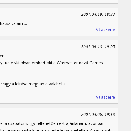
2001.04.19. 18:33
atsz valamit...
Válasz erre
2001.04.18. 19:05
.......
agy tud e vki olyan embert aki a Warmaster nevű Games
e vagy a leírása megvan e valahol a
Válasz erre
2001.04.06. 19:18
fel a csapatom, így feltehetően ezt ajánlanám, azonban
al! a saurus/skink horda szinte legyőzhetetlen. A saurusok