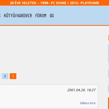
28 ÉVE VELETEK – 1998– PC DOME / 2012– PLAYDOME
S
KÜTYÜ/HARDVER
FÓRUM
GG
2
3
2001.04.26. 18:27
Válasz erre