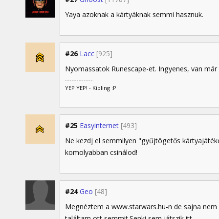
Yaya azoknak a kártyáknak semmi hasznuk.
#26
Lacc
[925]
Nyomassatok Runescape-et. Ingyenes, van már
YEP YEP! - Kipling :P
#25
Easyinternet
[493]
Ne kezdj el semmilyen "gyűjtögetős kártyajáté
komolyabban csinálod!
#24
Geo
[48]
Megnéztem a www.starwars.hu-n de sajna nem
találtam ott semmit.Senki sem játszik itt