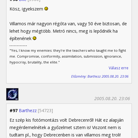
Kösz, igyekszem
Villamos már nagyon régóta van, vagy 50 éve biztosan, de
lehet hogy mégtöbb. Metró nincs, meg is lepődnék ha
építenének
"Yes, I know my enemies: they're the teachers who taught me to fight
me. Compromise, conformity, assimilation, submission, ignorance,
hypocrisy, brutality, the elite."
Válasz erre
Előzmény: Barthezz 2005.08.20. 23:06
2005.08.20. 23:06
#97
Barthezz
[54723]
Ez szép kis fotómontázs volt Debrecenről! Hát ez alapján
megérdemelnétek a győzelmet sztem is! Viszont nem is
tudtam pl., hogy Debrecenben is van villamos meg troli!