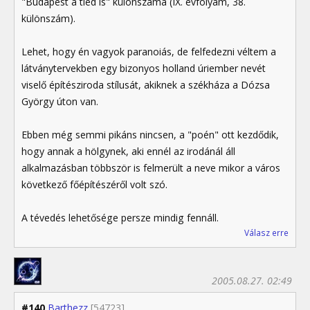
"Budapest a tiéd is" különszáma (IX. évfolyam, 38.
különszám).
Lehet, hogy én vagyok paranoiás, de felfedezni véltem a
látványtervekben egy bizonyos holland úriember nevét
viselő építésziroda stílusát, akiknek a székháza a Dózsa
György úton van.
Ebben még semmi pikáns nincsen, a "poén" ott kezdődik,
hogy annak a hölgynek, aki ennél az irodánál áll
alkalmazásban többször is felmerült a neve mikor a város
következő főépítészéről volt szó.
A tévedés lehetősége persze mindig fennáll.
Válasz erre
2005.08.27. 02:49
#140
Barthezz
[54723]