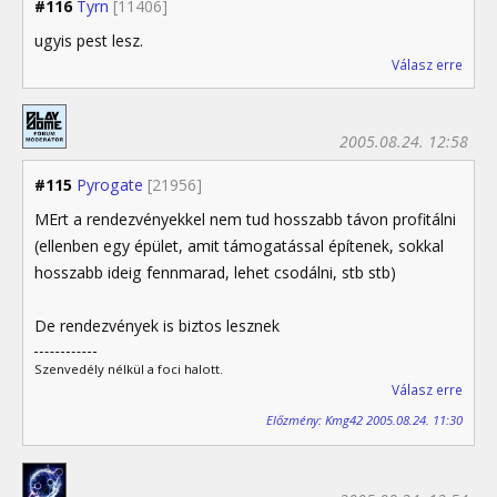
#116
Tyrn
[11406]
ugyis pest lesz.
Válasz erre
2005.08.24. 12:58
#115
Pyrogate
[21956]
MErt a rendezvényekkel nem tud hosszabb távon profitálni
(ellenben egy épület, amit támogatással építenek, sokkal
hosszabb ideig fennmarad, lehet csodálni, stb stb)
De rendezvények is biztos lesznek
Szenvedély nélkül a foci halott.
Válasz erre
Előzmény: Kmg42 2005.08.24. 11:30