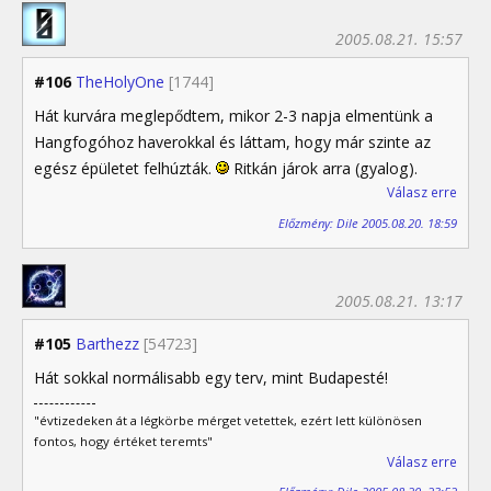
2005.08.21. 15:57
#106
TheHolyOne
[1744]
Hát kurvára meglepődtem, mikor 2-3 napja elmentünk a
Hangfogóhoz haverokkal és láttam, hogy már szinte az
egész épületet felhúzták.
Ritkán járok arra (gyalog).
Válasz erre
Előzmény: Dile 2005.08.20. 18:59
2005.08.21. 13:17
#105
Barthezz
[54723]
Hát sokkal normálisabb egy terv, mint Budapesté!
"évtizedeken át a légkörbe mérget vetettek, ezért lett különösen
fontos, hogy értéket teremts"
Válasz erre