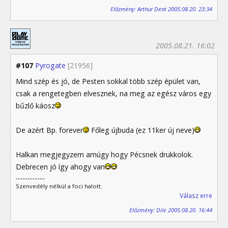
Előzmény: Arthur Dent 2005.08.20. 23:34
2005.08.21. 16:02
#107
Pyrogate
[21956]
Mind szép és jó, de Pesten sokkal több szép épület van,
csak a rengetegben elvesznek, na meg az egész város egy
bűzlő káosz
De azért Bp. forever
Főleg újbuda (ez 11ker új neve)
Halkan megjegyzem amúgy hogy Pécsnek drukkolok.
Debrecen jó így ahogy van
Szenvedély nélkül a foci halott.
Válasz erre
Előzmény: Dile 2005.08.20. 16:44