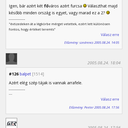
Igen, bár azért két
fő
város azért furcsa
Választhat majd
később minden ország is egyet, vagy marad ez a 2?
"évtizedeken át a légkörbe mérget vetettek, ezért lett különösen
fontos, hogy értéket teremts"
Válasz erre
Előzmény: szedrencs 2005.08.24. 14:05
2005.08.24. 18:04
#126
balpet
[1514]
Azért elég szép tájak is vannak arrafele.
---
Válasz erre
Előzmény: Peeter 2005.08.24. 17:56
2005.08.24. 17:56