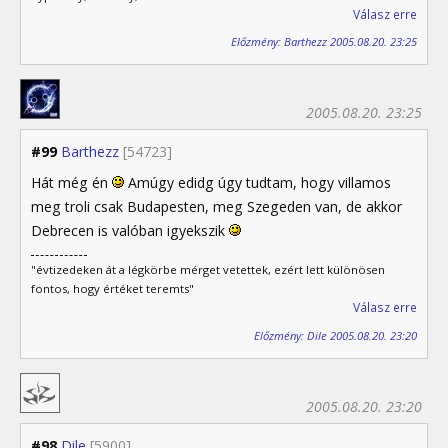
Válasz erre
Előzmény: Barthezz 2005.08.20. 23:25
2005.08.20. 23:25
#99
Barthezz
[54723]
Hát még én
Amúgy edidg úgy tudtam, hogy villamos
meg troli csak Budapesten, meg Szegeden van, de akkor
Debrecen is valóban igyekszik
"évtizedeken át a légkörbe mérget vetettek, ezért lett különösen
fontos, hogy értéket teremts"
Válasz erre
Előzmény: Dile 2005.08.20. 23:20
2005.08.20. 23:20
#98
Dile
[5900]