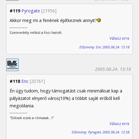
#119
Pyrogate
[21956]
Akkor meg mi a fenének építkeznek annyit?
Szenvedély nélkül a foci halott.
Válasz erre
Előzmény: Eric 2005.08.24. 13:18
2005.08.24. 13:18
#118
Eric
[20761]
Én úgy tudom, hogy támogatást csak minimálisat kap a
pályázatot elnyerő város(10%) a többit saját erőből kell
megoldania.
"Dilisek ezek a rómaiak...!"
Válasz erre
Előzmény: Pyrogate 2005.08.24. 12:58