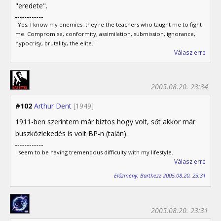
"eredete".
"Yes, I know my enemies: they're the teachers who taught me to fight
me. Compromise, conformity, assimilation, submission, ignorance,
hypocrisy, brutality, the elite."
Válasz erre
2005.08.20. 23:34
#102
Arthur Dent
[1949]
1911-ben szerintem már biztos hogy volt, sőt akkor már
buszközlekedés is volt BP-n (talán).
I seem to be having tremendous difficulty with my lifestyle.
Válasz erre
Előzmény: Barthezz 2005.08.20. 23:31
2005.08.20. 23:31