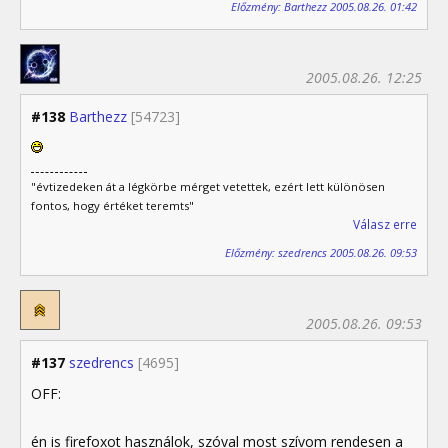
Előzmény: Barthezz 2005.08.26. 01:42
2005.08.26. 12:25
#138
Barthezz
[54723]
"évtizedeken át a légkörbe mérget vetettek, ezért lett különösen
fontos, hogy értéket teremts"
Válasz erre
Előzmény: szedrencs 2005.08.26. 09:53
2005.08.26. 09:53
#137
szedrencs
[4695]
OFF:
én is firefoxot használok, szóval most szívom rendesen a