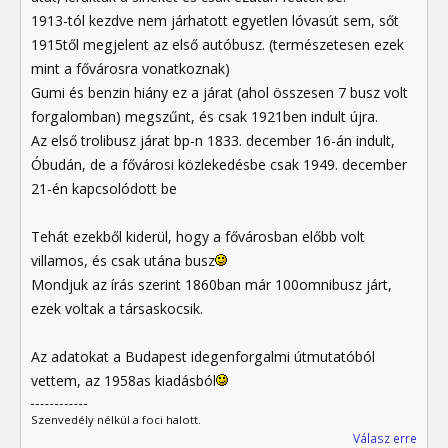
1913-tól kezdve nem járhatott egyetlen lóvasút sem, sőt
1915től megjelent az első autóbusz. (természetesen ezek
mint a fővárosra vonatkoznak)
Gumi és benzin hiány ez a járat (ahol összesen 7 busz volt
forgalomban) megszűnt, és csak 1921ben indult újra.
Az első trolibusz járat bp-n 1833. december 16-án indult,
Óbudán, de a fővárosi közlekedésbe csak 1949. december
21-én kapcsolódott be
Tehát ezekből kiderül, hogy a fővárosban előbb volt
villamos, és csak utána busz
Mondjuk az írás szerint 1860ban már 100omnibusz járt,
ezek voltak a társaskocsik.
Az adatokat a Budapest idegenforgalmi útmutatóból
vettem, az 1958as kiadásból
Szenvedély nélkül a foci halott.
Válasz erre