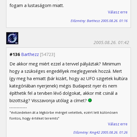
fogam a lustaságom miatt.
Válasz erre
Előzmény: Barthezz 2005.08.26. 01:16
2005.08.26. 01:42
#136
Barthezz
[54723]
De akkor meg miért ezzel a tervvel pályáztak? Minimum
hogy a szükséges engedélyek meglegyenek hozzá. Mert
így meg ha emiatt (bár kizárt, hogy az UFO szigetek kultúra
kategóriában nyerjenek) mégis Budapest nyer és nem
építhetik fel a tervben lévő dolgokat, akkor mit csinál a
bizottság? Visszavonja utólag a címet?
"évtizedeken át a légkörbe mérget vetettek, ezért lett különösen
fontos, hogy értéket teremts"
Válasz erre
Előzmény: Kmg42 2005.08.26. 01:26