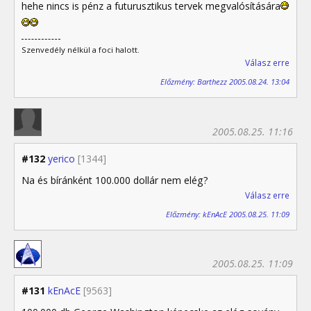
hehe nincs is pénz a futurusztikus tervek megvalósítására
Szenvedély nélkül a foci halott.
Válasz erre
Előzmény: Barthezz 2005.08.24. 13:04
2005.08.25. 11:16
#132
yerico
[1344]
Na és bíránként 100.000 dollár nem elég?
Válasz erre
Előzmény: kEnAcE 2005.08.25. 11:09
2005.08.25. 11:09
#131
kEnAcE
[9563]