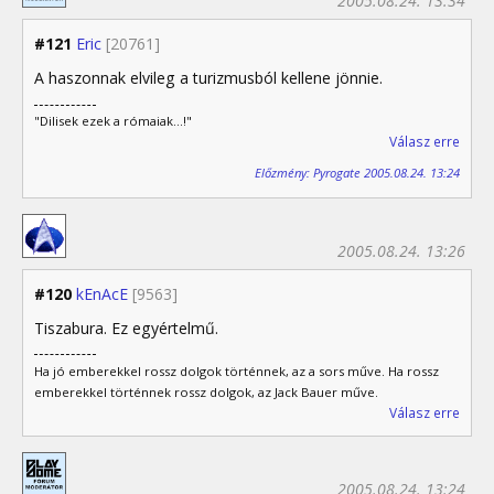
2005.08.24. 13:34
#121
Eric
[20761]
A haszonnak elvileg a turizmusból kellene jönnie.
"Dilisek ezek a rómaiak...!"
Válasz erre
Előzmény: Pyrogate 2005.08.24. 13:24
2005.08.24. 13:26
#120
kEnAcE
[9563]
Tiszabura. Ez egyértelmű.
Ha jó emberekkel rossz dolgok történnek, az a sors műve. Ha rossz
emberekkel történnek rossz dolgok, az Jack Bauer műve.
Válasz erre
2005.08.24. 13:24