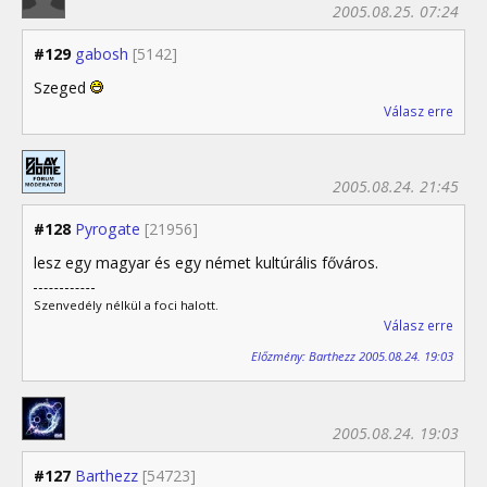
2005.08.25. 07:24
#129
gabosh
[5142]
Szeged
Válasz erre
2005.08.24. 21:45
#128
Pyrogate
[21956]
lesz egy magyar és egy német kultúrális főváros.
Szenvedély nélkül a foci halott.
Válasz erre
Előzmény: Barthezz 2005.08.24. 19:03
2005.08.24. 19:03
#127
Barthezz
[54723]