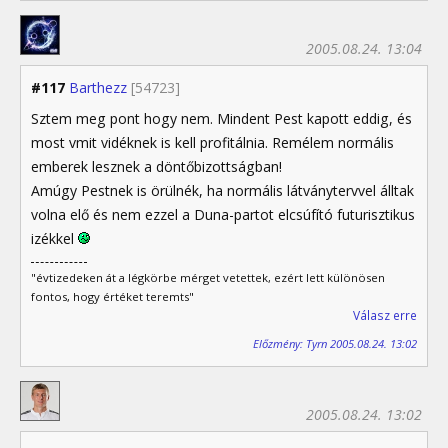
2005.08.24. 13:04
#117
Barthezz
[54723]
Sztem meg pont hogy nem. Mindent Pest kapott eddig, és
most vmit vidéknek is kell profitálnia. Remélem normális
emberek lesznek a döntőbizottságban!
Amúgy Pestnek is örülnék, ha normális látványtervvel álltak
volna elő és nem ezzel a Duna-partot elcsúfító futurisztikus
izékkel
"évtizedeken át a légkörbe mérget vetettek, ezért lett különösen
fontos, hogy értéket teremts"
Válasz erre
Előzmény: Tyrn 2005.08.24. 13:02
2005.08.24. 13:02