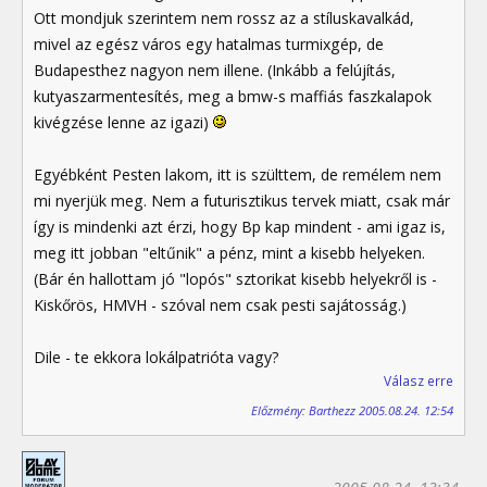
Ott mondjuk szerintem nem rossz az a stíluskavalkád,
mivel az egész város egy hatalmas turmixgép, de
Budapesthez nagyon nem illene. (Inkább a felújítás,
kutyaszarmentesítés, meg a bmw-s maffiás faszkalapok
kivégzése lenne az igazi)
Egyébként Pesten lakom, itt is szülttem, de remélem nem
mi nyerjük meg. Nem a futurisztikus tervek miatt, csak már
így is mindenki azt érzi, hogy Bp kap mindent - ami igaz is,
meg itt jobban "eltűnik" a pénz, mint a kisebb helyeken.
(Bár én hallottam jó "lopós" sztorikat kisebb helyekről is -
Kiskőrös, HMVH - szóval nem csak pesti sajátosság.)
Dile - te ekkora lokálpatrióta vagy?
Válasz erre
Előzmény: Barthezz 2005.08.24. 12:54