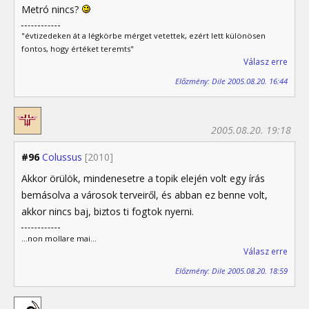
Metró nincs?
"évtizedeken át a légkörbe mérget vetettek, ezért lett különösen
fontos, hogy értéket teremts"
Válasz erre
Előzmény: Dile 2005.08.20. 16:44
2005.08.20. 19:18
#96
Colussus
[2010]
Akkor örülök, mindenesetre a topik elején volt egy írás
bemásolva a városok terveiről, és abban ez benne volt,
akkor nincs baj, biztos ti fogtok nyerni.
...non mollare mai...
Válasz erre
Előzmény: Dile 2005.08.20. 18:59