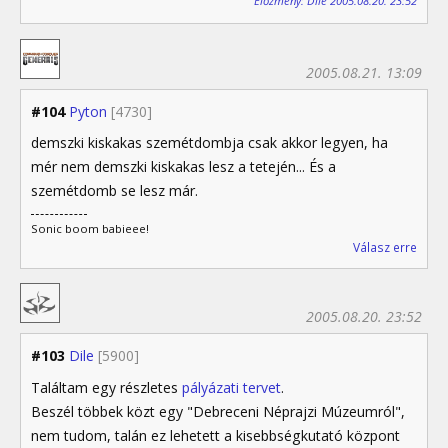
Előzmény: Dile 2005.08.20. 23:52
2005.08.21. 13:09
#104
Pyton
[4730]
demszki kiskakas szemétdombja csak akkor legyen, ha
mér nem demszki kiskakas lesz a tetején... És a
szemétdomb se lesz már.
Sonic boom babieee!
Válasz erre
2005.08.20. 23:52
#103
Dile
[5900]
Találtam egy részletes
pályázati tervet
.
Beszél többek közt egy "Debreceni Néprajzi Múzeumról",
nem tudom, talán ez lehetett a kisebbségkutató központ