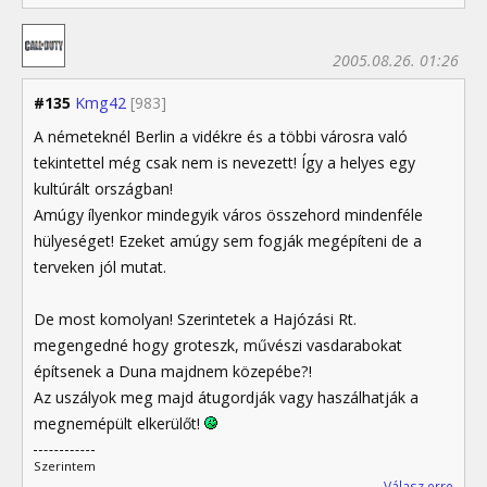
2005.08.26. 01:26
#135
Kmg42
[983]
A németeknél Berlin a vidékre és a többi városra való
tekintettel még csak nem is nevezett! Így a helyes egy
kultúrált országban!
Amúgy ílyenkor mindegyik város összehord mindenféle
hülyeséget! Ezeket amúgy sem fogják megépíteni de a
terveken jól mutat.
De most komolyan! Szerintetek a Hajózási Rt.
megengedné hogy groteszk, művészi vasdarabokat
építsenek a Duna majdnem közepébe?!
Az uszályok meg majd átugordják vagy haszálhatják a
megnemépült elkerülőt!
Szerintem
Válasz erre