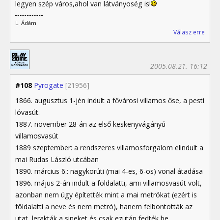
legyen szép város,ahol van látványoség is!
L. Ádám
Válasz erre
2005.08.21. 16:12
#108
Pyrogate
[21956]
1866. augusztus 1-jén indult a fővárosi villamos őse, a pesti
lóvasút.
1887. november 28-án az első keskenyvágányú
villamosvasút
1889 szeptember: a rendszeres villamosforgalom elindult a
mai Rudas László utcában
1890. március 6.: nagykörúti (mai 4-es, 6-os) vonal átadása
1896. május 2-án indult a földalatti, ami villamosvasút volt,
azonban nem úgy építették mint a mai metrókat (ezért is
földalatti a neve és nem metró), hanem felbontották az
utat, lerakták a sineket és csak ezután fedték be.