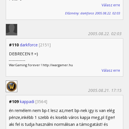
Válasz erre
Előzmény: darkforce 2005.08.22. 02:03
2005.08.22. 02:03
#110
darkforce
[2151]
DEBRECEN !! =)
WarGaming forever ! http://wargamer.hu
Válasz erre
2005.08.21. 17:15
#109
kappadi
[3564]
én remélem nem bp-t lesz az,mert bp-nek igy is van elég
pénze,inkébb 1 szebb és kisebb város kapja meg,pl Eger!
aki fel is tudja használni normálisan a támogatást! és