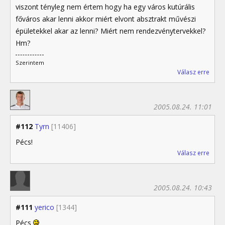
viszont tényleg nem értem hogy ha egy város kutúrális
főváros akar lenni akkor miért elvont absztrakt művészi
épületekkel akar az lenni? Miért nem rendezvénytervekkel?
Hm?
Szerintem
Válasz erre
2005.08.24. 11:01
#112
Tyrn
[11406]
Pécs!
Válasz erre
2005.08.24. 10:43
#111
yerico
[1344]
Pécs