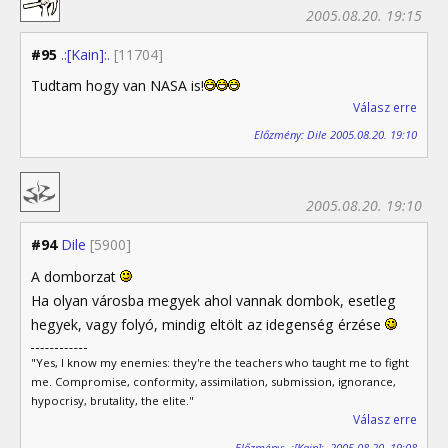
2005.08.20. 19:15
#95
.:[Kain]:.
[11704]
Tudtam hogy van NASA is!
Válasz erre
Előzmény: Dile 2005.08.20. 19:10
2005.08.20. 19:10
#94
Dile
[5900]
A domborzat
Ha olyan városba megyek ahol vannak dombok, esetleg
hegyek, vagy folyó, mindig eltölt az idegenség érzése
"Yes, I know my enemies: they're the teachers who taught me to fight
me. Compromise, conformity, assimilation, submission, ignorance,
hypocrisy, brutality, the elite."
Válasz erre
Előzmény: .:[Kain]:. 2005.08.20. 19:08