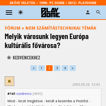
28 ÉVE VELETEK – 1998– PC DOME / 2012– PLAYDOME
FÓRUM
»
NEM SZÁMÍTÁSTECHNIKAI TÉMÁK
Melyik városunk legyen Európa
kultúrális fővárosa?
KEDVENCEKHEZ
«
1
2
3
4
»
2005.09.29. 12:43
#141
szedrencs
[4695]
Most - kicsit megkésve - került a kezembe a PestiEst -