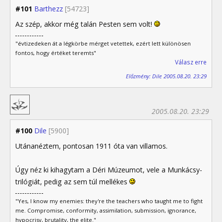
#101
Barthezz
[54723]
Az szép, akkor még talán Pesten sem volt!
"évtizedeken át a légkörbe mérget vetettek, ezért lett különösen
fontos, hogy értéket teremts"
Válasz erre
Előzmény: Dile 2005.08.20. 23:29
2005.08.20. 23:29
#100
Dile
[5900]
Utánanéztem, pontosan 1911 óta van villamos.
Úgy néz ki kihagytam a Déri Múzeumot, vele a Munkácsy-
trilógiát, pedig az sem túl mellékes
"Yes, I know my enemies: they're the teachers who taught me to fight
me. Compromise, conformity, assimilation, submission, ignorance,
hypocrisy, brutality, the elite."