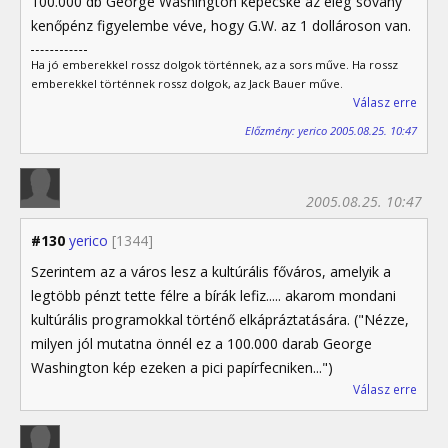
100.000 db George Washington képecske az elég sovány
kenőpénz figyelembe véve, hogy G.W. az 1 dollároson van.
Ha jó emberekkel rossz dolgok történnek, az a sors műve. Ha rossz
emberekkel történnek rossz dolgok, az Jack Bauer műve.
Válasz erre
Előzmény: yerico 2005.08.25. 10:47
2005.08.25. 10:47
#130
yerico
[1344]
Szerintem az a város lesz a kultúrális főváros, amelyik a
legtöbb pénzt tette félre a bírák lefiz..... akarom mondani
kultúrális programokkal történő elkápráztatására. ("Nézze,
milyen jól mutatna önnél ez a 100.000 darab George
Washington kép ezeken a pici papírfecniken...")
Válasz erre