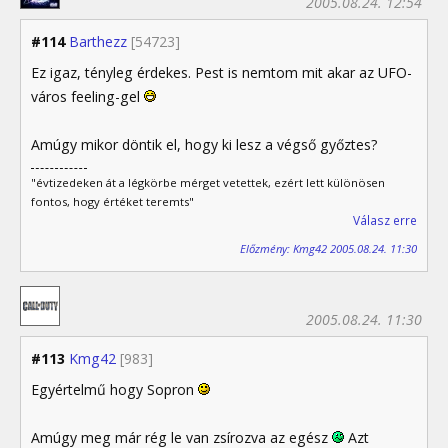
2005.08.24. 12:54
#114
Barthezz
[54723]
Ez igaz, tényleg érdekes. Pest is nemtom mit akar az UFO-
város feeling-gel
Amúgy mikor döntik el, hogy ki lesz a végső győztes?
"évtizedeken át a légkörbe mérget vetettek, ezért lett különösen
fontos, hogy értéket teremts"
Válasz erre
Előzmény: Kmg42 2005.08.24. 11:30
2005.08.24. 11:30
#113
Kmg42
[983]
Egyértelmű hogy Sopron
Amúgy meg már rég le van zsírozva az egész
Azt