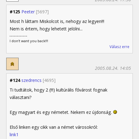
#125
Peeter
[5697]
Most h láttam Miskolcot is, nehogy az legyen!!!
Nem is értem, hogy lehetett jelölni...
I don't want you back!!!
Válasz erre
2005.08.24. 14:05
#124
szedrencs
[4695]
Ti tudtátok, hogy 2 (!!!) kultúrális fővárost fognak
választani?
Egy magyart és egy németet. Nekem ez újdonság.
Első linken egy cikk van a német városokról:
link1