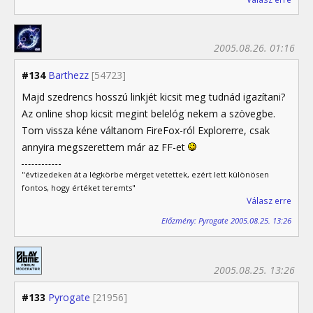
2005.08.26. 01:16
#134
Barthezz
[54723]
Majd szedrencs hosszú linkjét kicsit meg tudnád igazítani?
Az online shop kicsit megint belelóg nekem a szövegbe.
Tom vissza kéne váltanom FireFox-ról Explorerre, csak
annyira megszerettem már az FF-et
"évtizedeken át a légkörbe mérget vetettek, ezért lett különösen
fontos, hogy értéket teremts"
Válasz erre
Előzmény: Pyrogate 2005.08.25. 13:26
2005.08.25. 13:26
#133
Pyrogate
[21956]