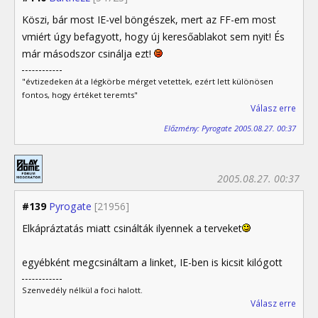
Köszi, bár most IE-vel böngészek, mert az FF-em most
vmiért úgy befagyott, hogy új keresőablakot sem nyit! És
már másodszor csinálja ezt!
"évtizedeken át a légkörbe mérget vetettek, ezért lett különösen
fontos, hogy értéket teremts"
Válasz erre
Előzmény: Pyrogate 2005.08.27. 00:37
2005.08.27. 00:37
#139
Pyrogate
[21956]
Elkápráztatás miatt csinálták ilyennek a terveket
egyébként megcsináltam a linket, IE-ben is kicsit kilógott
Szenvedély nélkül a foci halott.
Válasz erre