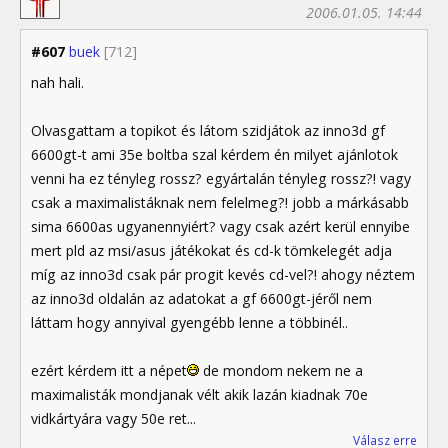
2006.01.05. 14:44
#607
buek
[712]
nah hali.
Olvasgattam a topikot és látom szidjátok az inno3d gf
6600gt-t ami 35e boltba szal kérdem én milyet ajánlotok
venni ha ez tényleg rossz? egyártalán tényleg rossz?! vagy
csak a maximalistáknak nem felelmeg?! jobb a márkásabb
sima 6600as ugyanennyiért? vagy csak azért kerül ennyibe
mert pld az msi/asus játékokat és cd-k tömkelegét adja
míg az inno3d csak pár progit kevés cd-vel?! ahogy néztem
az inno3d oldalán az adatokat a gf 6600gt-jéről nem
láttam hogy annyival gyengébb lenne a többinél..
ezért kérdem itt a népet
de mondom nekem ne a
maximalisták mondjanak vélt akik lazán kiadnak 70e
vidkártyára vagy 50e ret...
Válasz erre