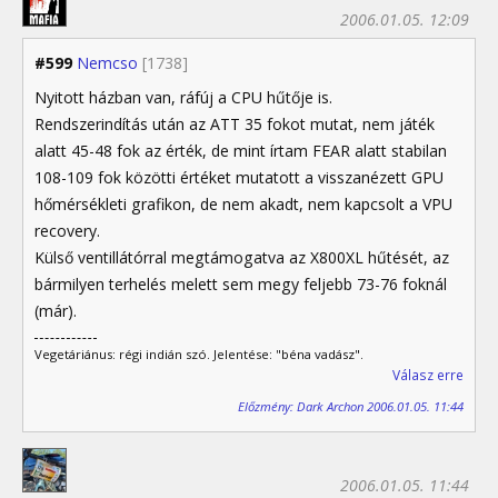
2006.01.05. 12:09
#599
Nemcso
[1738]
Nyitott házban van, ráfúj a CPU hűtője is.
Rendszerindítás után az ATT 35 fokot mutat, nem játék
alatt 45-48 fok az érték, de mint írtam FEAR alatt stabilan
108-109 fok közötti értéket mutatott a visszanézett GPU
hőmérsékleti grafikon, de nem akadt, nem kapcsolt a VPU
recovery.
Külső ventillátórral megtámogatva az X800XL hűtését, az
bármilyen terhelés melett sem megy feljebb 73-76 foknál
(már).
Vegetáriánus: régi indián szó. Jelentése: "béna vadász".
Válasz erre
Előzmény: Dark Archon 2006.01.05. 11:44
2006.01.05. 11:44