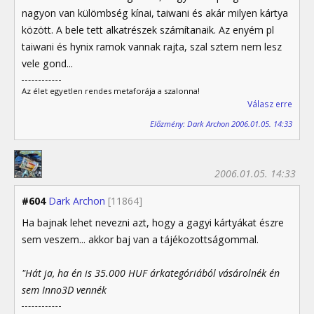
nagyon van külömbség kínai, taiwani és akár milyen kártya
között. A bele tett alkatrészek számítanaik. Az enyém pl
taiwani és hynix ramok vannak rajta, szal sztem nem lesz
vele gond...
Az élet egyetlen rendes metaforája a szalonna!
Válasz erre
Előzmény: Dark Archon 2006.01.05. 14:33
2006.01.05. 14:33
#604
Dark Archon
[11864]
Ha bajnak lehet nevezni azt, hogy a gagyi kártyákat észre
sem veszem... akkor baj van a tájékozottságommal.
"Hát ja, ha én is 35.000 HUF árkategóriából vásárolnék én
sem Inno3D vennék