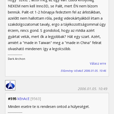
NEKEM nem kell Inno3D, se Palit, mert ÉN nem bízom
bennük. Palit-ot 1-2 hónapja fedeztem fel az árlistákban,
azelőtt nem hallottam róla, pedig videokártyákból írtam a
szakdolgozatomat tavaly, ergo a tájékozottságommal úgy
érzem, nincs gond. S gondolod, hogy az nVidia azért
gyártat velük, mert ők a legjobbak? Hát egy szart. Azért,
amiért a "made in Taiwan" meg a "made in China" felirat
olvasható mindenen: így a legolcsóbb.
Dark Archon
Válasz erre
Előzmény: kEnAcE 2006.01.05. 10:46
2006.01.05. 10:49
#595
kEnAcE
[9563]
Minden esetre te is rendesen ontod a hülyeséget.