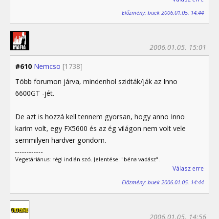
Előzmény: buek 2006.01.05. 14:44
2006.01.05. 15:01
#610
Nemcso
[1738]
Több forumon járva, mindenhol szidták/ják az Inno
6600GT -jét.
De azt is hozzá kell tennem gyorsan, hogy anno Inno
karim volt, egy FX5600 és az ég világon nem volt vele
semmilyen hardver gondom.
Vegetáriánus: régi indián szó. Jelentése: "béna vadász".
Válasz erre
Előzmény: buek 2006.01.05. 14:44
2006.01.05. 14:56