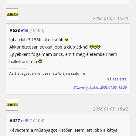
2006.01.05. 15:43
#628
eti8
[10104]
lol a club 3d 58ft-al olcsóbb
Akkor biztosan sokkal jobb a club 3d-nél
Egyébként fogalmam sincs, emrt még életemben nem
hallottam róla
Az élet egyetlen rendes metaforája a szalonna!
Válasz erre
Előzmény: U.R.H. 2006.01.05. 15:39
2006.01.05. 15:42
#627
eti8
[10104]
Tévedtem a műanyagot illetően. Nem lett jobb a kátya