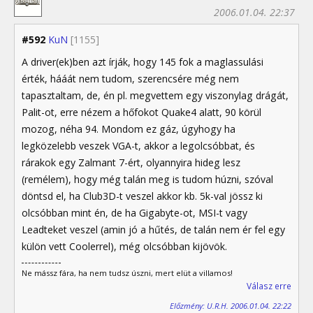
2006.01.04. 22:37
#592
KuN
[1155]
A driver(ek)ben azt írják, hogy 145 fok a maglassulási
érték, hááát nem tudom, szerencsére még nem
tapasztaltam, de, én pl. megvettem egy viszonylag drágát,
Palit-ot, erre nézem a hőfokot Quake4 alatt, 90 körül
mozog, néha 94. Mondom ez gáz, úgyhogy ha
legközelebb veszek VGA-t, akkor a legolcsóbbat, és
rárakok egy Zalmant 7-ért, olyannyira hideg lesz
(remélem), hogy még talán meg is tudom húzni, szóval
döntsd el, ha Club3D-t veszel akkor kb. 5k-val jössz ki
olcsóbban mint én, de ha Gigabyte-ot, MSI-t vagy
Leadteket veszel (amin jó a hűtés, de talán nem ér fel egy
külön vett Coolerrel), még olcsóbban kijövök.
Ne mássz fára, ha nem tudsz úszni, mert elüt a villamos!
Válasz erre
Előzmény: U.R.H. 2006.01.04. 22:22