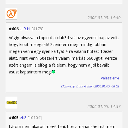
2006.01.05. 14:40
#606
U.R.H.
[4178]
Végig olvasva a topicot a club3d-vel az egyedüli baj az volt,
hogy kicsit melegszik! Szerintem még mindig jobban
megéri venni egy ilyen kártyát + rá valami hűtést 10ezer
alatt, mint venni 50ezerért valami márkás 6600gt-t! Persze
azért engem is elfog a félelem, hogy nem a jól bevállt
asust kaparintom meg!
Válasz erre
Előzmény: Dark Archon 2006.01.05. 08:02
2006.01.05. 14:37
#605
eti8
[10104]
Látom nem akarod megérteni, hogy manapság már nem