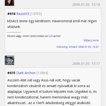
2006.01.05. 15:18
#616
Razor03
[14703]
kEnAcE lenne egy kérdésem. Haverommal erről már régen
vitázunk.
Kevés vagy, mint Celeronban az L2 cache!
Válasz erre
Előzmény: kEnAcE 2006.01.05. 15:07
2006.01.05. 15:17
#615
Dark Archon
[11864]
Asszem Abit-nál vagy Asus-nál volt, hogy vacak
kondenzátort vásárolt és amiatt nyúvadtak ki sorra az
alaplapjai. Ugyanezt el tudom képzelni más cégekkel is, és
nem kondenzátorral, hanem memóriával avagy más
alkatrésszel... az a 10eFt árkülönbség eléggé árulkodó.