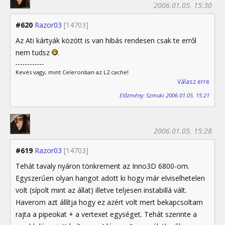
2006.01.05. 15:30
#620
Razor03
[14703]
Az Ati kártyák között is van hibás rendesen csak te erről
nem tudsz
.
Kevés vagy, mint Celeronban az L2 cache!
Válasz erre
Előzmény: Szmuki 2006.01.05. 15:21
2006.01.05. 15:28
#619
Razor03
[14703]
Tehát tavaly nyáron tönkrement az Inno3D 6800-om.
Egyszerűen olyan hangot adott ki hogy már elviselhetelen
volt (sípolt mint az állat) illetve teljesen instabillá vált.
Haverom azt állítja hogy ez azért volt mert bekapcsoltam
rajta a pipeokat + a vertexet egységet. Tehát szerinte a