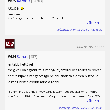
#625
Razor03
[14703]
ASUS is
.
Kevés vagy, mint Celeronban az L2 cache!
Válasz erre
Előzmény: Nemcso 2006.01.05. 15:30
2006.01.05. 15:33
#624
Szmuki
[457]
lentebb kettővel
meg kell válogatni itt is melyik gyártótól veszed!csak sokan
nem tudják a rangsort így belehúznak találomra biztos jó
lesz ez hisz olcsóbb mint a többi....
"Semmi indoka annak, hogy bárki is számítógepet akarjon otthonra."
Ken Olson, a Digital Equipment Corporation elnöke es alapítója (1977)
Válasz erre
Előzmény: Razor03 2006.01.05. 15:30