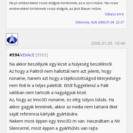
Ha jó emberekkel rossz dolgok történnek, az a sors műve. Ha rossz
emberekkel történnek rossz dolgok, az Jack Bauer műve.
Válasz erre
Előzmény: KuN 2006.01.04. 22:37
2006.01.05. 10:46
#594
kEnAcE
[9563]
Na akkor beszéljünk egy kicsit a hülyeség beszélésről.
Az hogy a Palitról nem hallottál nem azt jelenti, hogy
noname, hanem azt hogy a tájékozottságod kiterjedsége
nem fedi le a teljes palettát. Ettől függetlenül a Palit
valóban nem tartozik a nagyágyuk közé.
Az, hogy az Inno3D noname, ez elég súlyos túlzás. Ha
akkor gagyik lennének, akkor az nvidia nem tartaná őket
saját referencia kártyáik gyártására.
Nekem most éppen egy Inno3D-m van. Használtam a NV
Silencerrel, most éppen a gyárihűtés van rajta