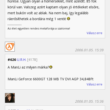
hűrése. Ugyan olyan a hőmérséklet, mint azelőtt. 85 fok
körül van. Valszeg azért kaptam olyan jó értékeket elsőre,
mert bukón volt az ablak. Na nem baj, így legalább
ráerősíthetek a bordára még 1 ventit
Az élet egyetlen rendes metaforája a szalonna!
Válasz erre
2006.01.05. 15:39
#626
U.R.H.
[4178]
A ManLi az milyen márka?
ManLi GeForce 6600GT 128 MB TV DVI AGP 34,848Ft
Válasz erre
2006.01.05. 15:36