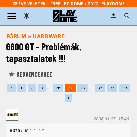
28 ÉVE VELETEK – 1998– PC DOME / 2012– PLAYDOME
FÓRUM
»
HARDWARE
6600 GT - Problémák,
tapasztalatok !!!
KEDVENCEKHEZ
...
...
«
1
2
3
26
27
28
37
38
39
»
2006.01.05. 15:46
#630
eti8
[10104]