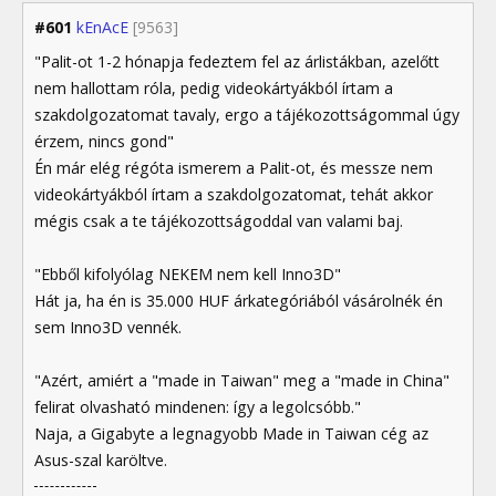
#601
kEnAcE
[9563]
"Palit-ot 1-2 hónapja fedeztem fel az árlistákban, azelőtt
nem hallottam róla, pedig videokártyákból írtam a
szakdolgozatomat tavaly, ergo a tájékozottságommal úgy
érzem, nincs gond"
Én már elég régóta ismerem a Palit-ot, és messze nem
videokártyákból írtam a szakdolgozatomat, tehát akkor
mégis csak a te tájékozottságoddal van valami baj.
"Ebből kifolyólag NEKEM nem kell Inno3D"
Hát ja, ha én is 35.000 HUF árkategóriából vásárolnék én
sem Inno3D vennék.
"Azért, amiért a "made in Taiwan" meg a "made in China"
felirat olvasható mindenen: így a legolcsóbb."
Naja, a Gigabyte a legnagyobb Made in Taiwan cég az
Asus-szal karöltve.