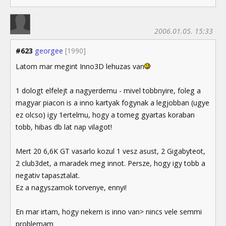
2006.01.05. 15:33
#623
georgee
[1990]
Latom mar megint Inno3D lehuzas van
1 dologt elfelejt a nagyerdemu - mivel tobbnyire, foleg a
magyar piacon is a inno kartyak fogynak a legjobban (ugye
ez olcso) igy 1ertelmu, hogy a tomeg gyartas koraban
tobb, hibas db lat nap vilagot!
Mert 20 6,6K GT vasarlo kozul 1 vesz asust, 2 Gigabyteot,
2 club3det, a maradek meg innot. Persze, hogy igy tobb a
negativ tapasztalat.
Ez a nagyszamok torvenye, ennyi!
En mar irtam, hogy nekem is inno van> nincs vele semmi
problemam