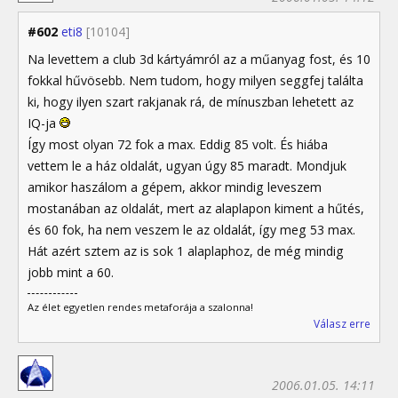
#602
eti8
[10104]
Na levettem a club 3d kártyámról az a műanyag fost, és 10
fokkal hűvösebb. Nem tudom, hogy milyen seggfej találta
ki, hogy ilyen szart rakjanak rá, de mínuszban lehetett az
IQ-ja
Így most olyan 72 fok a max. Eddig 85 volt. És hiába
vettem le a ház oldalát, ugyan úgy 85 maradt. Mondjuk
amikor haszálom a gépem, akkor mindig leveszem
mostanában az oldalát, mert az alaplapon kiment a hűtés,
és 60 fok, ha nem veszem le az oldalát, így meg 53 max.
Hát azért sztem az is sok 1 alaplaphoz, de még mindig
jobb mint a 60.
Az élet egyetlen rendes metaforája a szalonna!
Válasz erre
2006.01.05. 14:11