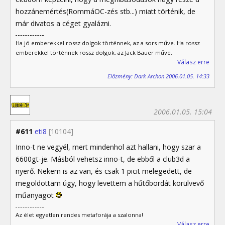
hozzánemértés(RommáOC-zés stb...) miatt történik, de
már divatos a céget gyalázni.
Ha jó emberekkel rossz dolgok történnek, az a sors műve. Ha rossz
emberekkel történnek rossz dolgok, az Jack Bauer műve.
Válasz erre
Előzmény: Dark Archon 2006.01.05. 14:33
2006.01.05. 15:04
#611
eti8
[10104]
Inno-t ne vegyél, mert mindenhol azt hallani, hogy szar a
6600gt-je. Másból vehetsz inno-t, de ebből a club3d a
nyerő. Nekem is az van, és csak 1 picit melegedett, de
megoldottam úgy, hogy levettem a hűtőbordát körülvevő
műanyagot
Az élet egyetlen rendes metaforája a szalonna!
Válasz erre