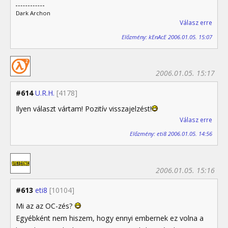
Dark Archon
Válasz erre
Előzmény: kEnAcE 2006.01.05. 15:07
2006.01.05. 15:17
#614
U.R.H.
[4178]
Ilyen választ vártam! Pozitív visszajelzést!
Válasz erre
Előzmény: eti8 2006.01.05. 14:56
2006.01.05. 15:16
#613
eti8
[10104]
Mi az az OC-zés?
Egyébként nem hiszem, hogy ennyi embernek ez volna a