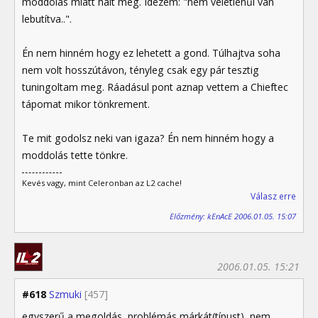
moddolás miatt halt meg. Idézem: "nem véletlenűl van
lebutítva..".
Én nem hinném hogy ez lehetett a gond. Túlhajtva soha
nem volt hosszútávon, tényleg csak egy pár tesztig
tuningoltam meg. Ráadásul pont aznap vettem a Chieftec
tápomat mikor tönkrement.
Te mit godolsz neki van igaza? Én nem hinném hogy a
moddolás tette tönkre.
Kevés vagy, mint Celeronban az L2 cache!
Válasz erre
Előzmény: kEnAcE 2006.01.05. 15:07
2006.01.05. 15:21
#618
Szmuki
[457]
egyszerű a megoldás, problémás márkát(típust), nem