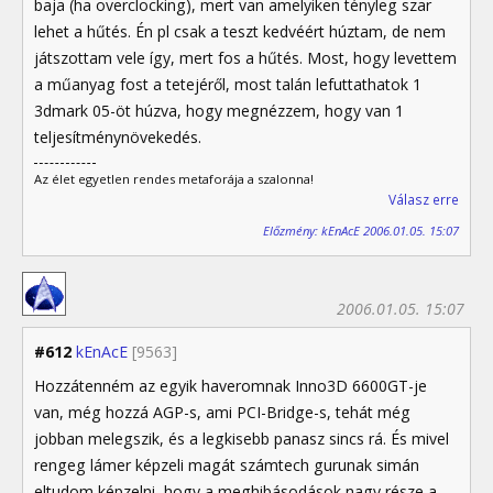
baja (ha overclocking), mert van amelyiken tényleg szar
lehet a hűtés. Én pl csak a teszt kedvéért húztam, de nem
játszottam vele így, mert fos a hűtés. Most, hogy levettem
a műanyag fost a tetejéről, most talán lefuttathatok 1
3dmark 05-öt húzva, hogy megnézzem, hogy van 1
teljesítménynövekedés.
Az élet egyetlen rendes metaforája a szalonna!
Válasz erre
Előzmény: kEnAcE 2006.01.05. 15:07
2006.01.05. 15:07
#612
kEnAcE
[9563]
Hozzátenném az egyik haveromnak Inno3D 6600GT-je
van, még hozzá AGP-s, ami PCI-Bridge-s, tehát még
jobban melegszik, és a legkisebb panasz sincs rá. És mivel
rengeg lámer képzeli magát számtech gurunak simán
eltudom képzelni, hogy a meghibásodások nagy része a