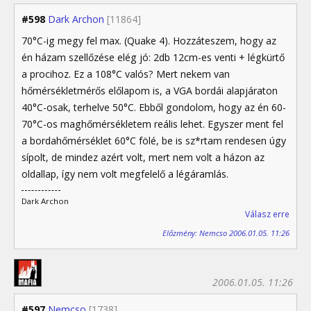
#598
Dark Archon
[11864]
70°C-ig megy fel max. (Quake 4). Hozzáteszem, hogy az
én házam szellőzése elég jó: 2db 12cm-es venti + légkürtő
a procihoz. Ez a 108°C valós? Mert nekem van
hőmérsékletmérős előlapom is, a VGA bordái alapjáraton
40°C-osak, terhelve 50°C. Ebből gondolom, hogy az én 60-
70°C-os maghőmérsékletem reális lehet. Egyszer ment fel
a bordahőmérséklet 60°C fölé, be is sz*rtam rendesen úgy
sípolt, de mindez azért volt, mert nem volt a házon az
oldallap, így nem volt megfelelő a légáramlás.
Dark Archon
Válasz erre
Előzmény: Nemcso 2006.01.05. 11:26
2006.01.05. 11:26
#597
Nemcso
[1738]