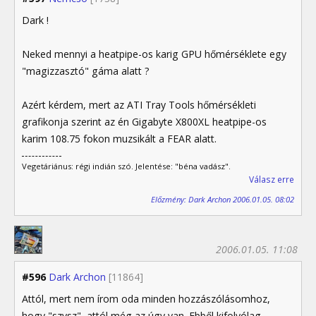
Dark !
Neked mennyi a heatpipe-os karig GPU hőmérséklete egy
"magizzasztó" gáma alatt ?
Azért kérdem, mert az ATI Tray Tools hőmérsékleti
grafikonja szerint az én Gigabyte X800XL heatpipe-os
karim 108.75 fokon muzsikált a FEAR alatt.
Vegetáriánus: régi indián szó. Jelentése: "béna vadász".
Válasz erre
Előzmény: Dark Archon 2006.01.05. 08:02
2006.01.05. 11:08
#596
Dark Archon
[11864]
Attól, mert nem írom oda minden hozzászólásomhoz,
hogy "szvsz", attól még az úgy van. Ebből kifolyólag