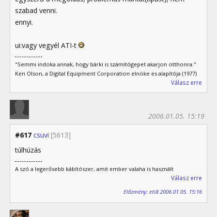
szabad venni.
ennyi.
ui:vagy vegyél ATI-t
"Semmi indoka annak, hogy bárki is számítógepet akarjon otthonra."
Ken Olson, a Digital Equipment Corporation elnöke es alapítója (1977)
Válasz erre
2006.01.05. 15:19
#617
csuvi
[5613]
túlhúzás
A szó a legerősebb kábítószer, amit ember valaha is használt
Válasz erre
Előzmény: eti8 2006.01.05. 15:16