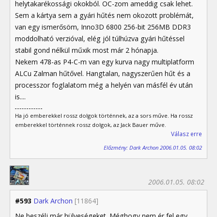
helytakarékossági okokból. OC-zom ameddig csak lehet.
Sem a kártya sem a gyári hűtés nem okozott problémát,
van egy ismerősöm, Inno3D 6800 256-bit 256MB DDR3
moddolható verzióval, elég jól túlhúzva gyári hűtéssel
stabil gond nélkül műxik most már 2 hónapja.
Nekem 478-as P4-C-m van egy kurva nagy multiplatform
ALCu Zalman hűtővel. Hangtalan, nagyszerűen hűt és a
processzor foglalatom még a helyén van másfél év után
is....
Ha jó emberekkel rossz dolgok történnek, az a sors műve. Ha rossz
emberekkel történnek rossz dolgok, az Jack Bauer műve.
Válasz erre
Előzmény: Dark Archon 2006.01.05. 08:02
2006.01.05. 08:02
#593
Dark Archon
[11864]
Ne beszélj már hülyeségeket. Méghogy nem ér fel egy