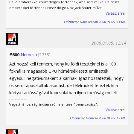
Ha jó emberekkel rossz dolgok történnek, az a sors műve. Ha rossz
emberekkel történnek rossz dolgok, az Jack Bauer műve.
Válasz erre
Előzmény: Dark Archon 2006.01.05. 11:08
2006.01.05. 12:14
#600
Nemcso
[1738]
Azt hozzá kell tennem, hohy külföldi teszteknél is a 100
foknál is magasabb GPU hőmérsékletett említették
egyedüli negatívumaként a karinak. Igaz hozzátették, hogy
ők sem tapasztaltak akadást, de félelmüket fejezték ki a
kártya tartósságával kapcsolatban ilyen forróság melett.
Vegetáriánus: régi indián szó. Jelentése: "béna vadász".
Válasz erre
Előzmény: Nemcso 2006.01.05. 12:09