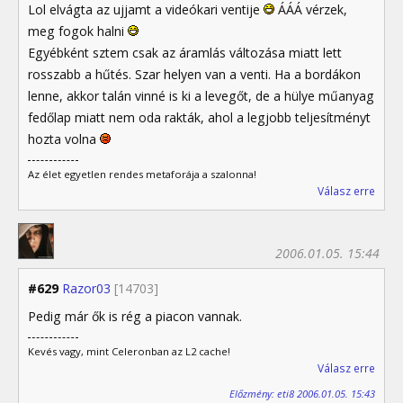
Lol elvágta az ujjamt a videókari ventije
ÁÁÁ vérzek,
meg fogok halni
Egyébként sztem csak az áramlás változása miatt lett
rosszabb a hűtés. Szar helyen van a venti. Ha a bordákon
lenne, akkor talán vinné is ki a levegőt, de a hülye műanyag
fedőlap miatt nem oda rakták, ahol a legjobb teljesítményt
hozta volna
Az élet egyetlen rendes metaforája a szalonna!
Válasz erre
2006.01.05. 15:44
#629
Razor03
[14703]
Pedig már ők is rég a piacon vannak.
Kevés vagy, mint Celeronban az L2 cache!
Válasz erre
Előzmény: eti8 2006.01.05. 15:43