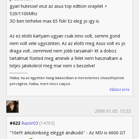
gyari hutessel viszi az asus top edition orajelet >
520/1100Mhz
3D ben terhelve max 65 fok! Ez eleg jo igy is.
Az ez elotti kartyam ugyan csak inno volt, semmi gond
nem volt vele ugyszinten. Az az elotti meg Asus volt es jo
draga volt...semmivel nem jobb tarsainal> itt a doboz
tartalmat fizeted meg aminek a felet nem hasznaltam a
teljes jatekokrol meg mar nem s beszelve!
Hiába, ha az egyetlen hang lakásodban a merevlemez olvasófejének
percegése, hiába, mert nincs csajod...
Válasz erre
2006.01.05. 15:32
#622
Razor03
[14703]
"10eFt árkülönbség eléggé árulkodó" - Az MSI is 6600 GT