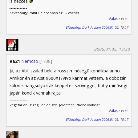
is necces
.
Kevés vagy, mint Celeronban az L2 cache!
Válasz erre
Előzmény: Dark Archon 2006.01.05. 15:17
2006.01.05. 15:30
#621
Nemcso
[1738]
Ja, az Abit szalad bele a rossz minőségü kondikba anno.
Amikor én az Abit 9600XT/ViVo karimat vettem, a dobozán
külön kihangsúlyozták képpel és szöveggel, hohy minőségi
japán kondik vannak rajta.
Vegetáriánus: régi indián szó. Jelentése: "béna vadász".
Válasz erre
Előzmény: Dark Archon 2006.01.05. 15:17