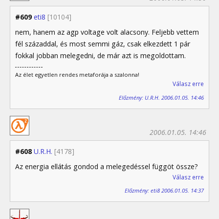
#609
eti8
[10104]
nem, hanem az agp voltage volt alacsony. Feljebb vettem
fél századdal, és most semmi gáz, csak elkezdett 1 pár
fokkal jobban melegedni, de már azt is megoldottam.
Az élet egyetlen rendes metaforája a szalonna!
Válasz erre
Előzmény: U.R.H. 2006.01.05. 14:46
2006.01.05. 14:46
#608
U.R.H.
[4178]
Az energia ellátás gondod a melegedéssel függöt össze?
Válasz erre
Előzmény: eti8 2006.01.05. 14:37