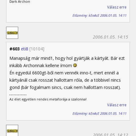
Dark Archon
Válasz erre
Előzmény: kEnAcE 2006.01.05. 14:11
2006.01.05. 14:15
#603
eti8
[10104]
Manapság már mind1, hogy hol gyártják a kártyát. Bár ezt
inkább Archonnak kellene írnom
Én egyedül 6600gt-ből nem vennék inno-t, mert ennél a
kártyánál csak rosszat hallottam róla, de a többivel nincs
gond (bár fogalmam sincs, csak nem hallottam rosszat).
Az élet egyetlen rendes metaforája a szalonna!
Válasz erre
Előzmény: kEnAcE 2006.01.05. 14:11
2006.01.05. 14:12