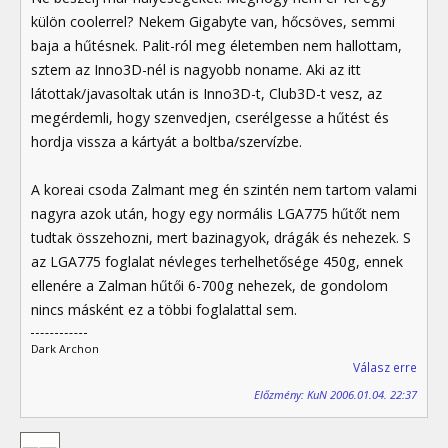
külön coolerrel? Nekem Gigabyte van, hőcsöves, semmi
baja a hűtésnek. Palit-ról meg életemben nem hallottam,
sztem az Inno3D-nél is nagyobb noname. Aki az itt
látottak/javasoltak után is Inno3D-t, Club3D-t vesz, az
megérdemli, hogy szenvedjen, cserélgesse a hűtést és
hordja vissza a kártyát a boltba/szervízbe.
A koreai csoda Zalmant meg én szintén nem tartom valami
nagyra azok után, hogy egy normális LGA775 hűtőt nem
tudtak összehozni, mert bazinagyok, drágák és nehezek. S
az LGA775 foglalat névleges terhelhetősége 450g, ennek
ellenére a Zalman hűtői 6-700g nehezek, de gondolom
nincs másként ez a többi foglalattal sem.
Dark Archon
Válasz erre
Előzmény: KuN 2006.01.04. 22:37