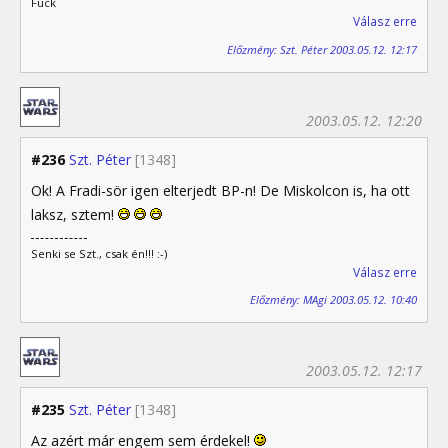
Fuck
Válasz erre
Előzmény: Szt. Péter 2003.05.12. 12:17
2003.05.12. 12:20
#236
Szt. Péter
[1348]
Ok! A Fradi-sör igen elterjedt BP-n! De Miskolcon is, ha ott
laksz, sztem!
Senki se Szt., csak én!!! :-)
Válasz erre
Előzmény: MAgi 2003.05.12. 10:40
2003.05.12. 12:17
#235
Szt. Péter
[1348]
Az azért már engem sem érdekel!