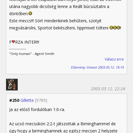
utána nagyobb dicsőség lenne a Reált búcsúztatni a
döntőben.
Este meccs!!! Sört mindenkinek behűteni, szotyit
megvásárolni, Sportot bekészíteni, tippmixet tölteni
!
F
RZA INTER!!!
"Only human" - Agent Smith
Válasz erre
Előzmény: Ghoost 2003.05.12. 18:19
2003.05.12. 22:24
#250
Gillette
[9789]
Ja az előző fordulóban 1:0-ra.
Az ucsó mecsükön 2:2-t játszottak a Biminghammel de
úgy hogy a birminghamnek az egész mecsen 2 helyzete