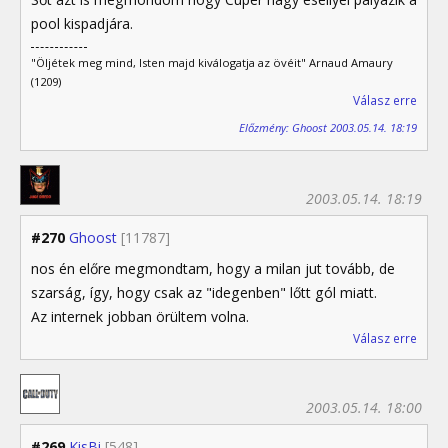
pool kispadjára.
"Öljétek meg mind, Isten majd kiválogatja az övéit" Arnaud Amaury
(1209)
Válasz erre
Előzmény: Ghoost 2003.05.14. 18:19
2003.05.14. 18:19
#270
Ghoost
[11787]
nos én előre megmondtam, hogy a milan jut tovább, de
szarság, így, hogy csak az "idegenben" lőtt gól miatt.
Az internek jobban örültem volna.
Válasz erre
2003.05.14. 18:00
#269
KisBi
[548]