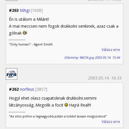
#263
MAgi
[1008]
Én is utálom a Milánt!
A mai meccsen nem fogok drukkolni senkinek, azaz csak a
gólnak
!
"Only human" - Agent Smith
Válasz erre
Előzmény: RASTA guy 2003.05.14. 15:44
2003.05.14. 16:33
#262
norfeus
[3857]
Hogyl ehet olasz csapatoknak drukkolni.semmi
látcányosság..Megolik a focit
Hajrá Real!!!
"Az elso pofon a legnagyobb,aztán a tobbit lassan megszokod"
Válasz erre