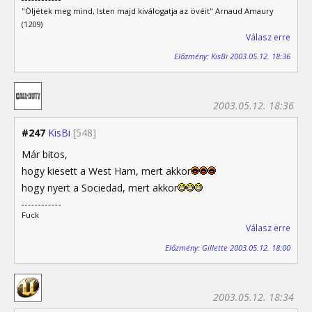
"Öljétek meg mind, Isten majd kiválogatja az övéit" Arnaud Amaury
(1209)
Válasz erre
Előzmény: KisBi 2003.05.12. 18:36
2003.05.12. 18:36
#247
KisBi
[548]
Már bitos,
hogy kiesett a West Ham, mert akkor
hogy nyert a Sociedad, mert akkor
Fuck
Válasz erre
Előzmény: Gillette 2003.05.12. 18:00
2003.05.12. 18:34