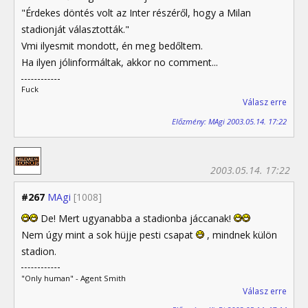
"Érdekes döntés volt az Inter részéről, hogy a Milan
stadionját választották."
Vmi ilyesmit mondott, én meg bedőltem.
Ha ilyen jólinformáltak, akkor no comment...
Fuck
Válasz erre
Előzmény: MAgi 2003.05.14. 17:22
2003.05.14. 17:22
#267
MAgi
[1008]
De! Mert ugyanabba a stadionba jáccanak!
Nem úgy mint a sok hüjje pesti csapat
, mindnek külön
stadion.
"Only human" - Agent Smith
Válasz erre