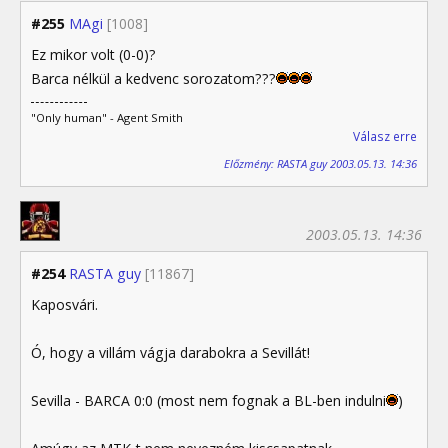
#255
MAgi
[1008]
Ez mikor volt (0-0)?
Barca nélkül a kedvenc sorozatom???
"Only human" - Agent Smith
Válasz erre
Előzmény: RASTA guy 2003.05.13. 14:36
2003.05.13. 14:36
#254
RASTA guy
[11867]
Kaposvári.
Ó, hogy a villám vágja darabokra a Sevillát!
Sevilla - BARCA 0:0 (most nem fognak a BL-ben indulni
)