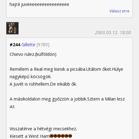
hajrá juveeeeeeeeeeeeeeeee
Válasz erre
2003.05.12. 18:00
#244
Gillette
[9789]
Chievo rulez.(külföldön)
Remélem a Real meg kiesik a picsába.Utálom őket.Hülye
nagyképű köcsögök.
A Juvét is rühhellem.De inkább ők.
A másikoldalon meg győzzön a jobbik.Sztem a Milan lesz
az.
Visszatérve a hétvégi mecsekhez.
Kiesett a West Ham