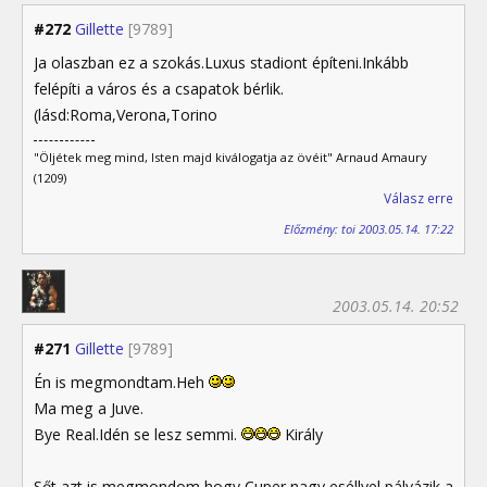
#272
Gillette
[9789]
Ja olaszban ez a szokás.Luxus stadiont építeni.Inkább
felépíti a város és a csapatok bérlik.
(lásd:Roma,Verona,Torino
"Öljétek meg mind, Isten majd kiválogatja az övéit" Arnaud Amaury
(1209)
Válasz erre
Előzmény: toi 2003.05.14. 17:22
2003.05.14. 20:52
#271
Gillette
[9789]
Én is megmondtam.Heh
Ma meg a Juve.
Bye Real.Idén se lesz semmi.
Király
Sőt azt is megmondom hogy Cuper nagy eséllyel pályázik a