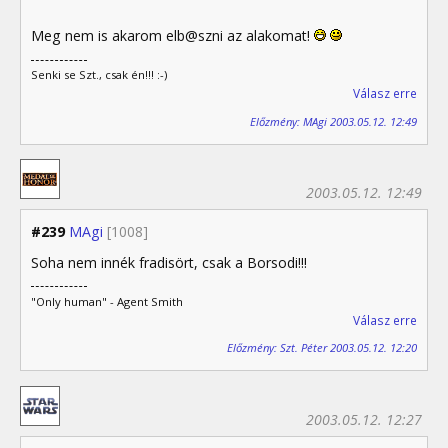
Meg nem is akarom elb@szni az alakomat!
Senki se Szt., csak én!!! :-)
Válasz erre
Előzmény: MAgi 2003.05.12. 12:49
2003.05.12. 12:49
#239
MAgi
[1008]
Soha nem innék fradisört, csak a Borsodi!!!
"Only human" - Agent Smith
Válasz erre
Előzmény: Szt. Péter 2003.05.12. 12:20
2003.05.12. 12:27