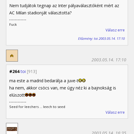
Nem tudjátok tegnap az Inter pályaválasztóként mért az
AC Milan stadionját választotta?
Fuck
Válasz erre
Előzmény: toi 2003.05.14. 17:10
2003.05.14. 17:10
#264
toi
[913]
ma este a madrid bedarálja a juve-t
ha nem, akkor csöcs van, me úgy néz ki a bajnokság is
elúszott
Seed for leechers ... leech to seed
Válasz erre
2003.05.14. 16:35