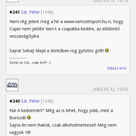
2003.05.12. 16:19
#241
Szt. Péter
[1348]
Nem rég jelent meg a hír a www.nemzetisport.hu-n, hogy
Cuper nem jelölte Vieri-t a csapatba keddre, az elődöntő
visszavágójára.
Sajna! Sebaj! Majd a döntőben rúg győztes gólt!
Senki se Szt., csak én!!! :-)
Válasz erre
2003.05.12. 13:03
#240
Szt. Péter
[1348]
Na! A kedvemért? Még az is lehet, hogy jobb, mint a
Borsodi!
Sajna én nem ihatok, csak alkoholmenteset! Még nem
vagyok 18!