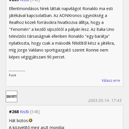
Ellentmondásos hírek láttak napvilágot Ronaldo ma esti
játékával kapcsolatban. Az ADNKronos ügynökség a
Realhoz közeli forrásokra hivatkozva állítja, hogy a
"Fenomén" a kezdő sípszótól a pályán lesz. Az Italia Uno
televíziós társaságnak ellenben Ronaldo "egy barátja"
nyilatkozta, hogy csak a második félidőtől kész a játékra,
míg Jorge Valdano sportigazgató szerint Ronnie nem
képes végigjátszani 90 percet.
Fuck
Válasz erre
2003.05.14. 17:43
#268
KisBi
[548]
Hát biztos.
A közvetítő meg aszt mondja: