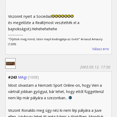
Viszonnt nyert a Sociedad
és megelőzte a Realt(most vesztették el a
bajnokságot).Hehehehehehe
"Öljétek meg mind, Isten majd kiválogatja az övéit" Arnaud Amaury
(1209)
Válasz erre
2003.05.12. 17:50
#243
MAgi
[1008]
Most olvastam a Nemzeti Sport Online-on, hogy Vieri a
vártnál jobban gyógyul, bár lehet, hogy ettől függetlenül
nem lép már pályára a szezonban...
Viszont Ronaldo meg úgy néz ki nem lép pályára a Juve
ellen, úgyhogy lehet itt még bármi a döntőben. Mondjuk