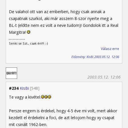
De valahol ott van az emberben, hogy csak annak a
csapatnak szurkol, aki már asszem 8-szor nyerte meg a
BL-t (előtte nem ez volt a neve tudom)! Gondolok itt a Real
Margitra!
Senki se Szt., csak én!!! :-)
Válasz erre
Előzmény: KisBi 2003.05.12. 12:06
2003.05.12. 12:06
#234
KisBi
[548]
Te vagy a kivétel.
Persze engem is érdekel, hogy 4-5 éve mi volt, mert akkor
kezdett el érdekelni a foci, de azt letojom hogy xy csapat
mit csinált 1962-ben.