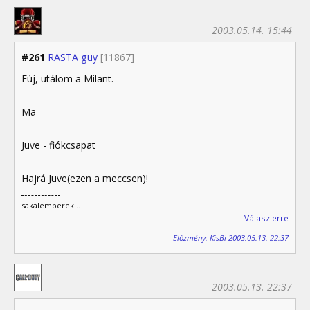
2003.05.14. 15:44
#261
RASTA guy
[11867]
Fúj, utálom a Milant.
Ma
Juve - fiókcsapat
Hajrá Juve(ezen a meccsen)!
sakálemberek...
Válasz erre
Előzmény: KisBi 2003.05.13. 22:37
2003.05.13. 22:37