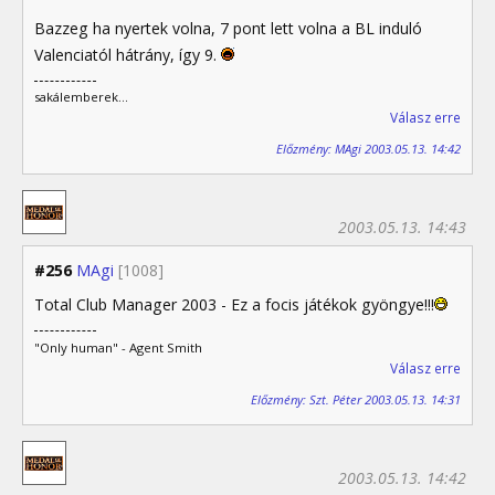
Bazzeg ha nyertek volna, 7 pont lett volna a BL induló
Valenciatól hátrány, így 9.
sakálemberek...
Válasz erre
Előzmény: MAgi 2003.05.13. 14:42
2003.05.13. 14:43
#256
MAgi
[1008]
Total Club Manager 2003 - Ez a focis játékok gyöngye!!!
"Only human" - Agent Smith
Válasz erre
Előzmény: Szt. Péter 2003.05.13. 14:31
2003.05.13. 14:42