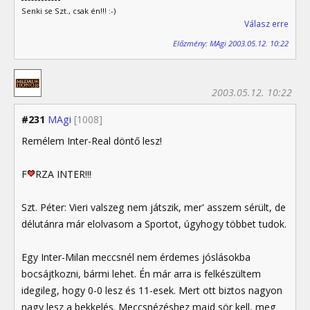
Senki se Szt., csak én!!! :-)
Válasz erre
Előzmény: MAgi 2003.05.12. 10:22
2003.05.12. 10:22
#231
MAgi
[1008]
Remélem Inter-Real döntő lesz!
F
RZA INTER!!!
Szt. Péter: Vieri valszeg nem játszik, mer' asszem sérült, de
délutánra már elolvasom a Sportot, úgyhogy többet tudok.
Egy Inter-Milan meccsnél nem érdemes jóslásokba
bocsájtkozni, bármi lehet. Én már arra is felkészültem
idegileg, hogy 0-0 lesz és 11-esek. Mert ott biztos nagyon
nagy lesz a bekkelés. Meccsnézéshez majd sör kell, meg