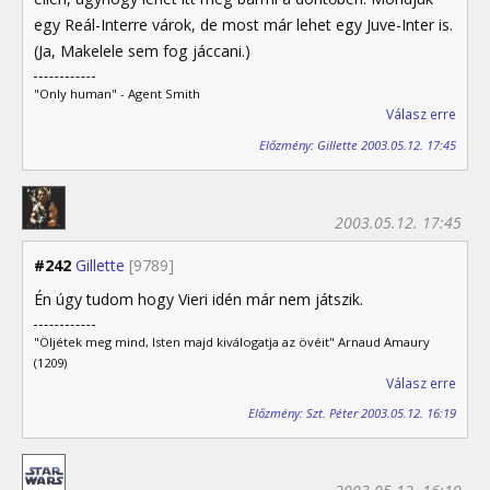
egy Reál-Interre várok, de most már lehet egy Juve-Inter is.
(Ja, Makelele sem fog jáccani.)
"Only human" - Agent Smith
Válasz erre
Előzmény: Gillette 2003.05.12. 17:45
2003.05.12. 17:45
#242
Gillette
[9789]
Én úgy tudom hogy Vieri idén már nem játszik.
"Öljétek meg mind, Isten majd kiválogatja az övéit" Arnaud Amaury
(1209)
Válasz erre
Előzmény: Szt. Péter 2003.05.12. 16:19