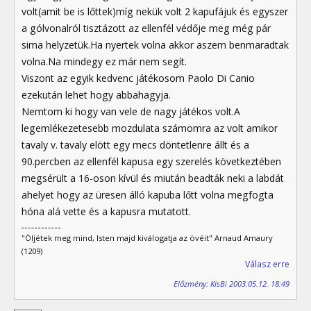
volt(amit be is lőttek)míg nekük volt 2 kapufájuk és egyszer
a gólvonalról tisztázott az ellenfél védője meg még pár
sima helyzetük.Ha nyertek volna akkor aszem benmaradtak
volna.Na mindegy ez már nem segít.
Viszont az egyik kedvenc játékosom Paolo Di Canio
ezekután lehet hogy abbahagyja.
Nemtom ki hogy van vele de nagy játékos volt.A
legemlékezetesebb mozdulata számomra az volt amikor
tavaly v. tavaly elött egy mecs döntetlenre állt és a
90.percben az ellenfél kapusa egy szerelés következtében
megsérült a 16-oson kívül és miután beadták neki a labdát
ahelyet hogy az üresen álló kapuba lőtt volna megfogta
hóna alá vette és a kapusra mutatott.
"Öljétek meg mind, Isten majd kiválogatja az övéit" Arnaud Amaury
(1209)
Válasz erre
Előzmény: KisBi 2003.05.12. 18:49