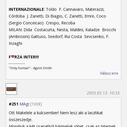
INTERNAZIONALE
: Toldo  F. Cannavaro, Materazzi,
Córdoba  J. Zanetti, Di Biagio, C. Zanetti, Emre, Coco
(Sergio Conceicao)  Crespo, Recoba
MILAN: Dida  Costacurta, Nesta, Maldini, Kaladze  Brocchi
(Ambrosini) Gattuso, Seedorf; Rui Costa  Sevcsenko, F.
Inzaghi
F
RZA INTER!!!
"Only human" - Agent Smith
Válasz erre
2003.05.13. 10:33
#251
MAgi
[1008]
Ott Makelele a kulcsember! Nem lesz aki a lasztikat
összeszedje.
Mondjuk a két csapatból bármelyik jöhet, csak az Internek