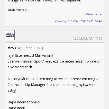
Amúgy az MTK-t nem nevezném kiscsapatnak.
sakálemberek...
Válasz erre
Előzmény: Szt. Péter 2003.05.11. 00:44
2003.05.13. 14:31
#253
Szt. Péter
[1348]
Jaja! Este meccs! Már várom!
És mivel nincsen Sport1-em, ezért a neten nézem online-on
a közvetítést!
A szotyolát most ettem meg (mivel ma szereztem meg a
Championship Manager 4-et), de a bolt még nyitva van
estig!
Hajrá Internazionale!
Hajrá Inter!