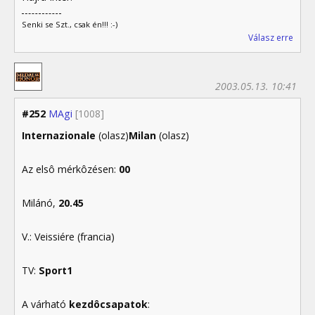
Senki se Szt., csak én!!! :-)
Válasz erre
2003.05.13. 10:41
#252
MAgi
[1008]
Internazionale
(olasz)
Milan
(olasz)
Az elsô mérkôzésen:
00
Milánó,
20.45
V.: Veissiére (francia)
TV:
Sport1
A várható
kezdôcsapatok
: