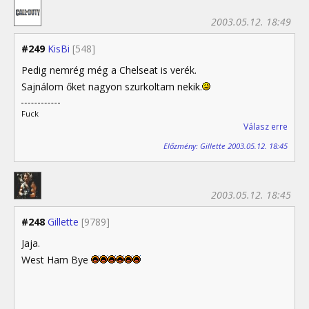
2003.05.12. 18:49
#249
KisBi
[548]
Pedig nemrég még a Chelseat is verék.
Sajnálom őket nagyon szurkoltam nekik.
Fuck
Válasz erre
Előzmény: Gillette 2003.05.12. 18:45
2003.05.12. 18:45
#248
Gillette
[9789]
Jaja.
West Ham Bye