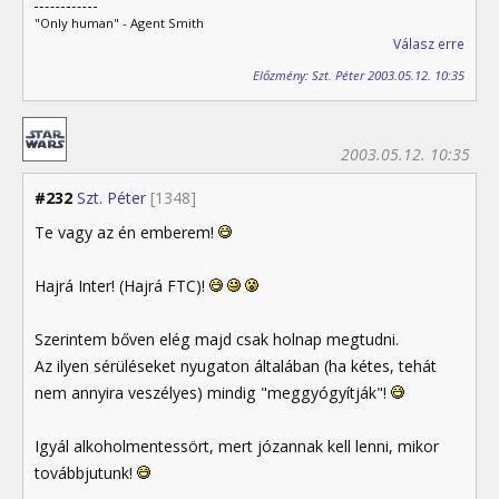
"Only human" - Agent Smith
Válasz erre
Előzmény: Szt. Péter 2003.05.12. 10:35
2003.05.12. 10:35
#232
Szt. Péter
[1348]
Te vagy az én emberem!
Hajrá Inter! (Hajrá FTC)!
Szerintem bőven elég majd csak holnap megtudni.
Az ilyen sérüléseket nyugaton általában (ha kétes, tehát
nem annyira veszélyes) mindig "meggyógyítják"!
Igyál alkoholmentessört, mert józannak kell lenni, mikor
továbbjutunk!