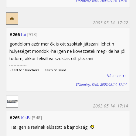
Előzmény: KisBi 2003.05.14. 17:14
2003.05.14. 17:22
#266
toi
[913]
gondolom azér mer ők is ott szoktak játszani. lehet h
hülyeséget mondok -ha igen ne kövezzetek meg- de ha jól
tudom, akkor felváltva szoktak ott játszani
Seed for leechers ... leech to seed
Válasz erre
Előzmény: KisBi 2003.05.14. 17:14
2003.05.14. 17:14
#265
KisBi
[548]
Hát igen a realnak elúszott a bajnokság...