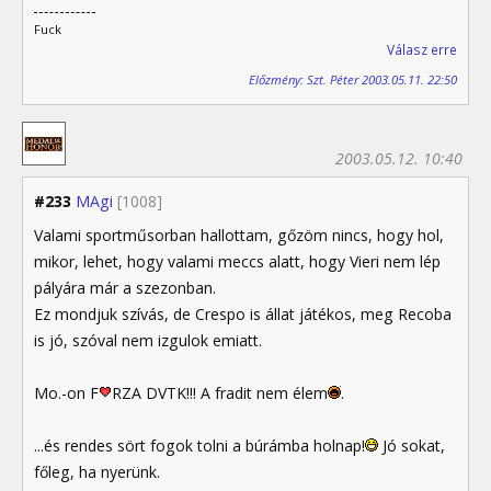
Fuck
Válasz erre
Előzmény: Szt. Péter 2003.05.11. 22:50
2003.05.12. 10:40
#233
MAgi
[1008]
Valami sportműsorban hallottam, gőzöm nincs, hogy hol,
mikor, lehet, hogy valami meccs alatt, hogy Vieri nem lép
pályára már a szezonban.
Ez mondjuk szívás, de Crespo is állat játékos, meg Recoba
is jó, szóval nem izgulok emiatt.
Mo.-on F
RZA DVTK!!! A fradit nem élem
.
...és rendes sört fogok tolni a búrámba holnap!
Jó sokat,
főleg, ha nyerünk.