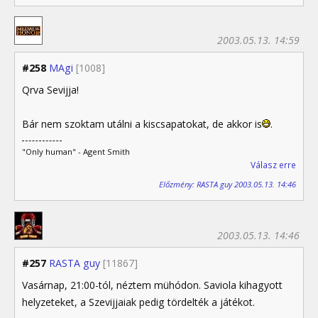
2003.05.13. 14:59
#258
MAgi
[1008]
Qrva Sevijja!
Bár nem szoktam utálni a kiscsapatokat, de akkor is
.
"Only human" - Agent Smith
Válasz erre
Előzmény: RASTA guy 2003.05.13. 14:46
2003.05.13. 14:46
#257
RASTA guy
[11867]
Vasárnap, 21:00-tól, néztem mühódon. Saviola kihagyott
helyzeteket, a Szevijjaiak pedig tördelték a játékot.