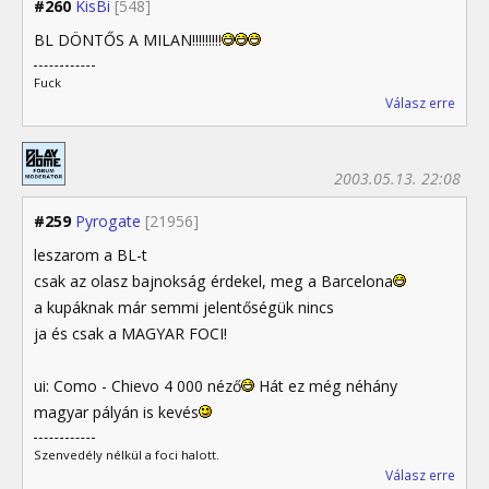
#260
KisBi
[548]
BL DÖNTŐS A MILAN!!!!!!!!!
Fuck
Válasz erre
2003.05.13. 22:08
#259
Pyrogate
[21956]
leszarom a BL-t
csak az olasz bajnokság érdekel, meg a Barcelona
a kupáknak már semmi jelentőségük nincs
ja és csak a MAGYAR FOCI!
ui: Como - Chievo 4 000 néző
Hát ez még néhány
magyar pályán is kevés
Szenvedély nélkül a foci halott.
Válasz erre