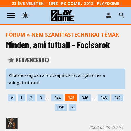
28 ÉVE VELETEK – 1998– PC DOME / 2012– PLAYDOME
FÓRUM
»
NEM SZÁMÍTÁSTECHNIKAI TÉMÁK
Minden, ami futball - Focisarok
KEDVENCEKHEZ
Általánosságban a focicsapatokról, a ligákról és a
válogatottakról.
...
...
«
1
2
3
344
345
346
348
349
350
»
2003.05.14. 20:53