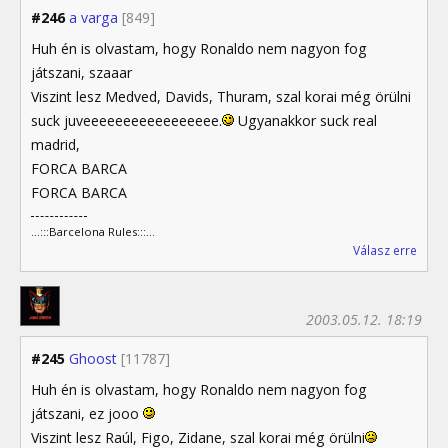
#246
a varga
[849]
Huh én is olvastam, hogy Ronaldo nem nagyon fog
játszani, szaaar
Viszint lesz Medved, Davids, Thuram, szal korai még örülni
suck juveeeeeeeeeeeeeeeee.
Ugyanakkor suck real
madrid,
FORCA BARCA
FORCA BARCA
...:::Barcelona Rules:::...
Válasz erre
2003.05.12. 18:19
#245
Ghoost
[11787]
Huh én is olvastam, hogy Ronaldo nem nagyon fog
játszani, ez jooo
Viszint lesz Raúl, Figo, Zidane, szal korai még örülni