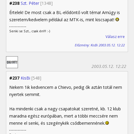
#238
Szt. Péter
[1348]
Értelek! De most csak a BL-elődöntő volt téma! Amúgy is
szeretem/kedvelem például az MTK-is, mint kiscsapat!
Senki se Szt., csak én!!! :-)
Válasz erre
Előzmény: KisBi 2003.05.12. 12:22
2003.05.12. 12:22
#237
KisBi
[548]
Nekem 1ik kedvencem a Chievo, pedig ők aztán totál nem
nyertek semmit.
Ha mindenki csak a nagy csapatokat szeretné, kb. 12 klub
maradna egész európában, mert a többi meccsére nem
menne el senki, és szegénykék csődbemennének.