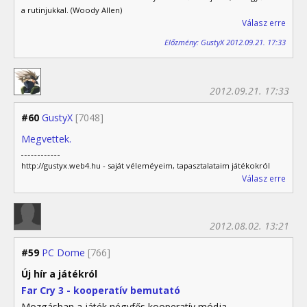
a rutinjukkal. (Woody Allen)
Válasz erre
Előzmény: GustyX 2012.09.21. 17:33
2012.09.21. 17:33
#60
GustyX
[7048]
Megvettek.
http://gustyx.web4.hu - saját véleméyeim, tapasztalataim játékokról
Válasz erre
2012.08.02. 13:21
#59
PC Dome
[766]
Új hír a játékról
Far Cry 3 - kooperatív bemutató
Mozgásban a játék négyfős kooperatív módja.