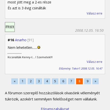
most jött meg a 2-es része
És azt is 3 évig csinálták
Válasz erre
2008.12.05. 16:50
#16
Anarho
[91]
Nem lehetetlen.......
Kicsinálták Kenny-t....! Szemetek!!!
Válasz erre
Előzmény: Taker1 2008.12.05. 16:47
«
1
2
3
4
5
6
7
8
9
»
A fórumon szereplő hozzászólások olvasóink véleményét
tükrözik, azokért semmilyen felelősséget nem vállalunk.
Fórumszabályzat