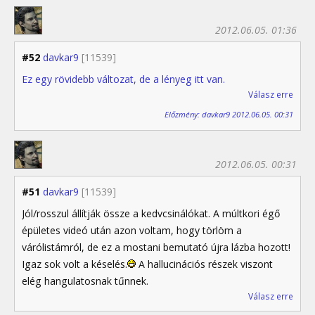
2012.06.05. 01:36
#52
davkar9
[11539]
Ez egy rövidebb változat, de a lényeg itt van.
Válasz erre
Előzmény: davkar9 2012.06.05. 00:31
2012.06.05. 00:31
#51
davkar9
[11539]
Jól/rosszul állítják össze a kedvcsinálókat. A múltkori égő
épületes videó után azon voltam, hogy törlöm a
várólistámról, de ez a mostani bemutató újra lázba hozott!
Igaz sok volt a késelés.
A hallucinációs részek viszont
elég hangulatosnak tűnnek.
Válasz erre