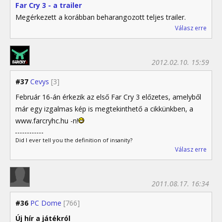
Far Cry 3 - a trailer
Megérkezett a korábban beharangozott teljes trailer.
Válasz erre
2012.02.10. 15:59
#37
Cevys
[3]
Február 16-án érkezik az első Far Cry 3 előzetes, amelyből
már egy izgalmas kép is megtekinthető a cikkünkben, a
www.farcryhc.hu -n!
Did I ever tell you the definition of insanity?
Válasz erre
2011.08.17. 16:34
#36
PC Dome
[766]
Új hír a játékról