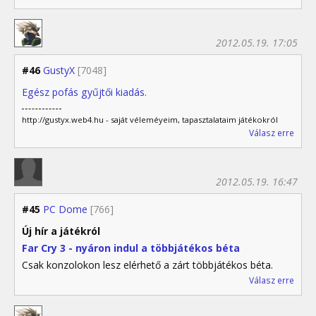
2012.05.19. 17:05
#46
GustyX
[7048]
Egész pofás gyűjtői kiadás.
http://gustyx.web4.hu - saját véleméyeim, tapasztalataim játékokról
Válasz erre
2012.05.19. 16:47
#45
PC Dome
[766]
Új hír a játékról
Far Cry 3 - nyáron indul a többjátékos béta
Csak konzolokon lesz elérhető a zárt többjátékos béta.
Válasz erre