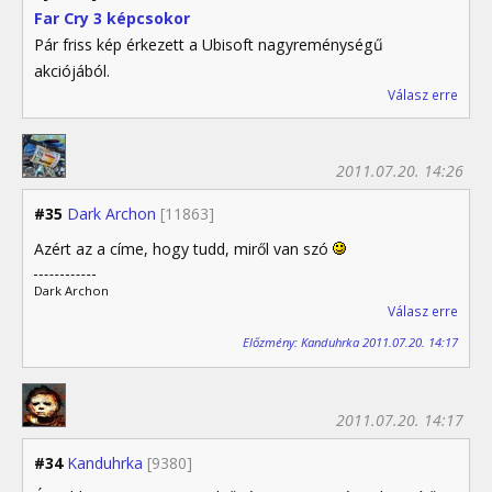
Far Cry 3 képcsokor
Pár friss kép érkezett a Ubisoft nagyreménységű
akciójából.
Válasz erre
2011.07.20. 14:26
#35
Dark Archon
[11863]
Azért az a címe, hogy tudd, miről van szó
Dark Archon
Válasz erre
Előzmény: Kanduhrka 2011.07.20. 14:17
2011.07.20. 14:17
#34
Kanduhrka
[9380]