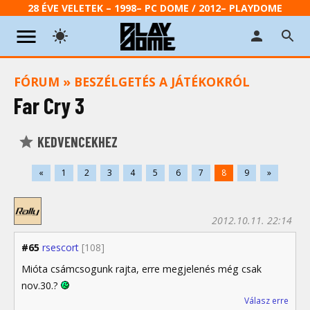
28 ÉVE VELETEK – 1998– PC DOME / 2012– PLAYDOME
FÓRUM
»
BESZÉLGETÉS A JÁTÉKOKRÓL
Far Cry 3
KEDVENCEKHEZ
«
1
2
3
4
5
6
7
8
9
»
2012.10.11. 22:14
#65
rsescort
[108]
Mióta csámcsogunk rajta, erre megjelenés még csak
nov.30.?
Válasz erre