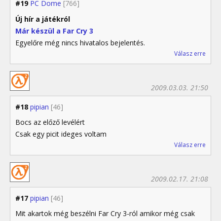
#19
PC Dome
[766]
Új hír a játékról
Már készül a Far Cry 3
Egyelőre még nincs hivatalos bejelentés.
Válasz erre
2009.03.03. 21:50
#18
pipian
[46]
Bocs az előző levélért
Csak egy picit ideges voltam
Válasz erre
2009.02.17. 21:08
#17
pipian
[46]
Mit akartok még beszélni Far Cry 3-ról amikor még csak