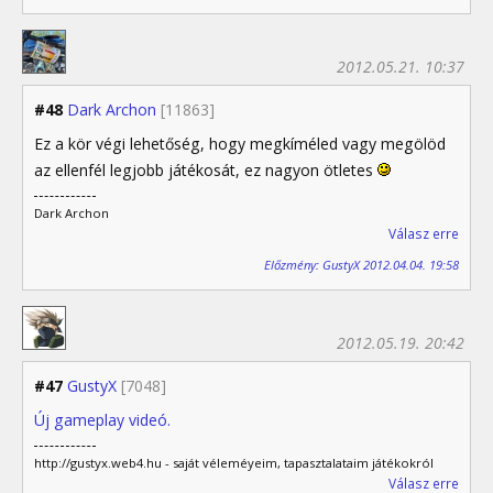
2012.05.21. 10:37
#48
Dark Archon
[11863]
Ez a kör végi lehetőség, hogy megkíméled vagy megölöd
az ellenfél legjobb játékosát, ez nagyon ötletes
Dark Archon
Válasz erre
Előzmény: GustyX 2012.04.04. 19:58
2012.05.19. 20:42
#47
GustyX
[7048]
Új gameplay videó.
http://gustyx.web4.hu - saját véleméyeim, tapasztalataim játékokról
Válasz erre