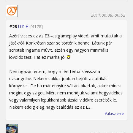
2011.06.08. 00:52
#28
U.R.H.
[4178]
Azért vicces ez az E3--as gameplay videó, amit mutattak a
játékról. Konkrétan szar se történik benne. Látunk pár
scriptelt ingame múvit, aztán egy nagyon minimális
lövöldözést. Hát ez marha jó.
Nem igazán értem, hogy miért tértünk vissza a
dzsungelbe. Nekem sokkal jobban bejött az afrikás
környezet. De ha már ennyire váltani akartak, akkor minek
megint egy sziget. Miért nem mondjuk valami hegyvidékes
vagy valamilyen lepukkantabb ázsiai vidékre cserélték le.
Nekem eddig elég nagy csalódás ez az E3.
Válasz erre