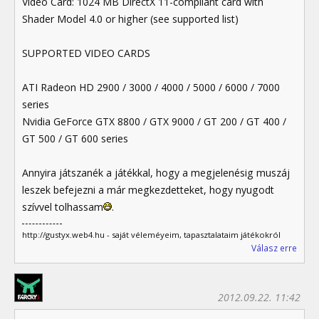
Video Card: 1024 MB DirectX 11-compliant card with
Shader Model 4.0 or higher (see supported list)
SUPPORTED VIDEO CARDS
ATI Radeon HD 2900 / 3000 / 4000 / 5000 / 6000 / 7000
series
Nvidia GeForce GTX 8800 / GTX 9000 / GT 200 / GT 400 /
GT 500 / GT 600 series
Annyira játszanék a játékkal, hogy a megjelenésig muszáj
leszek befejezni a már megkezdetteket, hogy nyugodt
szívvel tolhassam
.
http://gustyx.web4.hu - saját véleméyeim, tapasztalataim játékokról
Válasz erre
2012.09.22. 11:42