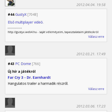
2012.04.04. 19:58
#44
GustyX
[7048]
Első multiplayer videó.
http://gustyx.web4.hu - saját véleméyeim, tapasztalataim játékokról
Válasz erre
2012.03.21. 17:49
#43
PC Dome
[766]
Új hír a játékról
Far Cry 3 - Dr. Earnhardt
Hangulatos trailer a harmadik részről.
Válasz erre
2012.03.06. 17:23