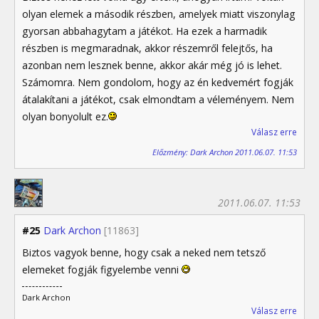
olyan elemek a második részben, amelyek miatt viszonylag
gyorsan abbahagytam a játékot. Ha ezek a harmadik
részben is megmaradnak, akkor részemről felejtős, ha
azonban nem lesznek benne, akkor akár még jó is lehet.
Számomra. Nem gondolom, hogy az én kedvemért fogják
átalakítani a játékot, csak elmondtam a véleményem. Nem
olyan bonyolult ez.
Válasz erre
Előzmény: Dark Archon 2011.06.07. 11:53
2011.06.07. 11:53
#25
Dark Archon
[11863]
Biztos vagyok benne, hogy csak a neked nem tetsző
elemeket fogják figyelembe venni
Dark Archon
Válasz erre