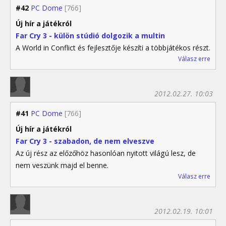
#42
PC Dome
[766]
Új hír a játékról
Far Cry 3 - külön stúdió dolgozik a multin
A World in Conflict és fejlesztője készíti a többjátékos részt.
Válasz erre
2012.02.27. 10:03
#41
PC Dome
[766]
Új hír a játékról
Far Cry 3 - szabadon, de nem elveszve
Az új rész az előzőhöz hasonlóan nyitott világú lesz, de
nem veszünk majd el benne.
Válasz erre
2012.02.19. 10:01