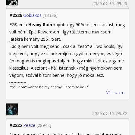
2026.01.15. 09:48
#2526
Gobiakos
[13336]
EGS-en a
Heavy Rain
kapott egy 90%-os leolcsózást, meg
volt némi Epic Reward-om, így rátettem a mancsom
játékra kemény 256 Ft-ért.
Eddig nem volt meg sehol, csak a "tesó" a Two Souls, így
ideje volt, hogy ez is bekerüljön a gyűjteménybe, és végre
én magam is megtapasztaljam, hogy miért lett ez a game
klasszikus. A sztorit - hál' Istennek - még nyomokban sem
vágom, szóval bízom benne, hogy jó móka lesz.
"You don't wanna be my enemy, I promise you"
Válasz erre
2026.01.15. 08:32
#2525
Peace
[28942]
Nem jellemző rám a vásárolgatás, hiszen szerintem még