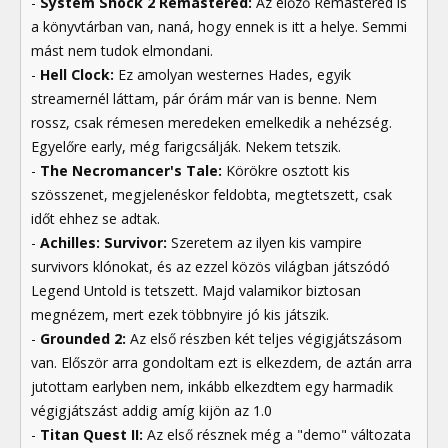
-
System Shock 2 Remastered:
Az előző Remastered is
a könyvtárban van, naná, hogy ennek is itt a helye. Semmi
mást nem tudok elmondani.
-
Hell Clock:
Ez amolyan westernes Hades, egyik
streamernél láttam, pár órám már van is benne. Nem
rossz, csak rémesen meredeken emelkedik a nehézség.
Egyelőre early, még farigcsálják. Nekem tetszik.
-
The Necromancer's Tale:
Körökre osztott kis
szösszenet, megjelenéskor feldobta, megtetszett, csak
időt ehhez se adtak.
-
Achilles: Survivor:
Szeretem az ilyen kis vampire
survivors klónokat, és az ezzel közös világban játszódó
Legend Untold is tetszett. Majd valamikor biztosan
megnézem, mert ezek többnyire jó kis játszik.
-
Grounded 2:
Az első részben két teljes végigjátszásom
van. Először arra gondoltam ezt is elkezdem, de aztán arra
jutottam earlyben nem, inkább elkezdtem egy harmadik
végigjátszást addig amíg kijön az 1.0
-
Titan Quest II:
Az első résznek még a "demo" változata