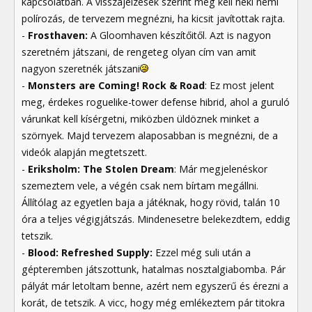
kapcsolatban. A visszajelzések szerint még kell neki némi
polírozás, de tervezem megnézni, ha kicsit javítottak rajta.
-
Frosthaven:
A Gloomhaven készítőitől. Azt is nagyon
szeretném játszani, de rengeteg olyan cím van amit
nagyon szeretnék játszani
-
Monsters are Coming! Rock & Road
: Ez most jelent
meg, érdekes roguelike-tower defense hibrid, ahol a guruló
várunkat kell kísérgetni, miközben üldöznek minket a
szörnyek. Majd tervezem alaposabban is megnézni, de a
videók alapján megtetszett.
-
Eriksholm: The Stolen Dream
: Már megjelenéskor
szemeztem vele, a végén csak nem bírtam megállni.
Állítólag az egyetlen baja a játéknak, hogy rövid, talán 10
óra a teljes végigjátszás. Mindenesetre belekezdtem, eddig
tetszik.
-
Blood: Refreshed Supply:
Ezzel még suli után a
gépteremben játszottunk, hatalmas nosztalgiabomba. Pár
pályát már letoltam benne, azért nem egyszerű és érezni a
korát, de tetszik. A vicc, hogy még emlékeztem pár titokra