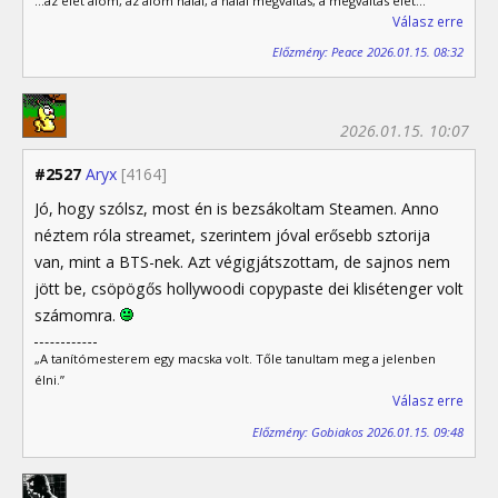
...az élet álom, az álom halál, a halál megváltás, a megváltás élet...
Válasz erre
Előzmény: Peace 2026.01.15. 08:32
2026.01.15. 10:07
#2527
Aryx
[4164]
Jó, hogy szólsz, most én is bezsákoltam Steamen. Anno
néztem róla streamet, szerintem jóval erősebb sztorija
van, mint a BTS-nek. Azt végigjátszottam, de sajnos nem
jött be, csöpögős hollywoodi copypaste dei klisétenger volt
számomra.
„A tanítómesterem egy macska volt. Tőle tanultam meg a jelenben
élni.”
Válasz erre
Előzmény: Gobiakos 2026.01.15. 09:48