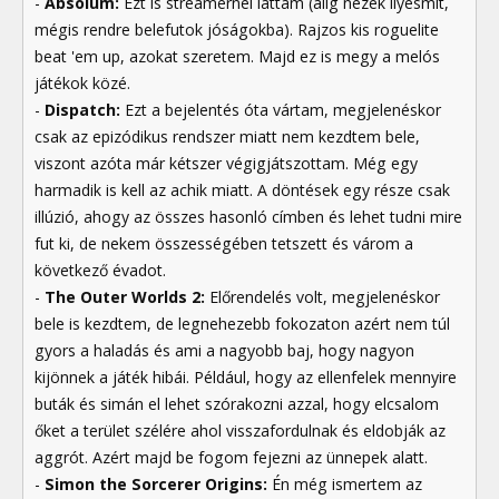
-
Absolum:
Ezt is streamernél láttam (alig nézek ilyesmit,
mégis rendre belefutok jóságokba). Rajzos kis roguelite
beat 'em up, azokat szeretem. Majd ez is megy a melós
játékok közé.
-
Dispatch:
Ezt a bejelentés óta vártam, megjelenéskor
csak az epizódikus rendszer miatt nem kezdtem bele,
viszont azóta már kétszer végigjátszottam. Még egy
harmadik is kell az achik miatt. A döntések egy része csak
illúzió, ahogy az összes hasonló címben és lehet tudni mire
fut ki, de nekem összességében tetszett és várom a
következő évadot.
-
The Outer Worlds 2:
Előrendelés volt, megjelenéskor
bele is kezdtem, de legnehezebb fokozaton azért nem túl
gyors a haladás és ami a nagyobb baj, hogy nagyon
kijönnek a játék hibái. Például, hogy az ellenfelek mennyire
buták és simán el lehet szórakozni azzal, hogy elcsalom
őket a terület szélére ahol visszafordulnak és eldobják az
aggrót. Azért majd be fogom fejezni az ünnepek alatt.
-
Simon the Sorcerer Origins:
Én még ismertem az