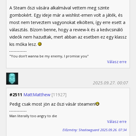
A Steam őszi vására alkalmával vettem meg szinte
gombokért. Egy ideje már a wishlist-emen volt a játék, és
most nem terveztem vagyonokat elkölteni, így erre esett a
választás. Bízom benne, hogy a review-k és a kedvcsináló
videók nem hazudtak, mert abban az esetben ez egy klassz
kis móka lesz.
"You don't wanna be my enemy, I promise you"
Válasz erre
2025.09.27. 00:07
#2511
MattMatthew
[11927]
Pedig csak most jön az őszi vásár steamen!
Man literally too angry to die
Válasz erre
Előzmény: Shadowguard 2025.09.26. 07:34