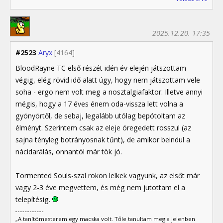
2025.12.20. 17:35
#2523
Aryx
[4164]
BloodRayne TC első részét idén év elején játszottam
végig, elég rövid idő alatt úgy, hogy nem játszottam vele
soha - ergo nem volt meg a nosztalgiafaktor. Illetve annyi
mégis, hogy a 17 éves énem oda-vissza lett volna a
gyönyörtől, de sebaj, legalább utólag bepótoltam az
élményt. Szerintem csak az eleje öregedett rosszul (az
sajna tényleg botrányosnak tűnt), de amikor beindul a
nácidarálás, onnantól már tök jó.
Tormented Souls-szal rokon lelkek vagyunk, az elsőt már
vagy 2-3 éve megvettem, és még nem jutottam el a
telepítésig.
„A tanítómesterem egy macska volt. Tőle tanultam meg a jelenben