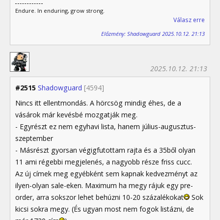
Endure. In enduring, grow strong.
Válasz erre
Előzmény: Shadowguard 2025.10.12. 21:13
2025.10.12. 21:13
#2515
Shadowguard
[4594]
Nincs itt ellentmondás. A hörcsög mindig éhes, de a
vásárok már kevésbé mozgatják meg.
- Egyrészt ez nem egyhavi lista, hanem július-augusztus-
szeptember
- Másrészt gyorsan végigfutottam rajta és a 35ből olyan
11 ami régebbi megjelenés, a nagyobb része friss cucc.
Az új címek meg egyébként sem kapnak kedvezményt az
ilyen-olyan sale-eken. Maximum ha megy rájuk egy pre-
order, arra sokszor lehet behúzni 10-20 százalékokat
Sok
kicsi sokra megy. (És ugyan most nem fogok listázni, de