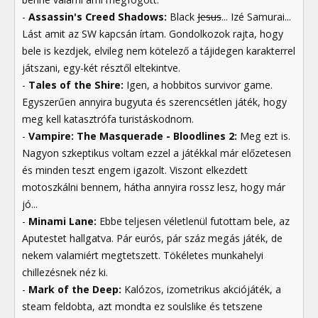
-
Assassin's Creed Shadows:
Black
Jesus
... Izé Samurai...
Lást amit az SW kapcsán írtam. Gondolkozok rajta, hogy
bele is kezdjek, elvileg nem kötelező a tájidegen karakterrel
játszani, egy-két résztől eltekintve.
-
Tales of the Shire:
Igen, a hobbitos survivor game.
Egyszerűen annyira bugyuta és szerencsétlen játék, hogy
meg kell katasztrófa turistáskodnom.
-
Vampire: The Masquerade - Bloodlines 2:
Meg ezt is.
Nagyon szkeptikus voltam ezzel a játékkal már előzetesen
és minden teszt engem igazolt. Viszont elkezdett
motoszkálni bennem, hátha annyira rossz lesz, hogy már
jó...
-
Minami Lane:
Ebbe teljesen véletlenül futottam bele, az
Aputestet hallgatva. Pár eurós, pár száz megás játék, de
nekem valamiért megtetszett. Tökéletes munkahelyi
chillezésnek néz ki.
-
Mark of the Deep:
Kalózos, izometrikus akciójáték, a
steam feldobta, azt mondta ez soulslike és tetszene