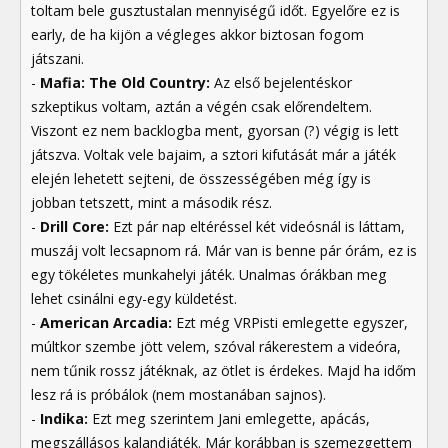
toltam bele gusztustalan mennyiségű időt. Egyelőre ez is
early, de ha kijön a végleges akkor biztosan fogom
játszani.
-
Mafia: The Old Country:
Az első bejelentéskor
szkeptikus voltam, aztán a végén csak előrendeltem.
Viszont ez nem backlogba ment, gyorsan (?) végig is lett
játszva. Voltak vele bajaim, a sztori kifutását már a játék
elején lehetett sejteni, de összességében még így is
jobban tetszett, mint a második rész.
-
Drill Core:
Ezt pár nap eltéréssel két videósnál is láttam,
muszáj volt lecsapnom rá. Már van is benne pár órám, ez is
egy tökéletes munkahelyi játék. Unalmas órákban meg
lehet csinálni egy-egy küldetést.
-
American Arcadia:
Ezt még VRPisti emlegette egyszer,
múltkor szembe jött velem, szóval rákerestem a videóra,
nem tűnik rossz játéknak, az ötlet is érdekes. Majd ha időm
lesz rá is próbálok (nem mostanában sajnos).
-
Indika:
Ezt meg szerintem Jani emlegette, apácás,
megszállásos kalandjáték. Már korábban is szemezgettem