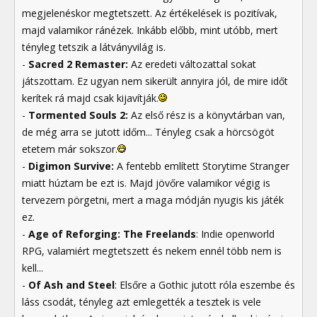
megjelenéskor megtetszett. Az értékelések is pozitívak,
majd valamikor ránézek. Inkább előbb, mint utóbb, mert
tényleg tetszik a látványvilág is.
-
Sacred 2 Remaster:
Az eredeti változattal sokat
játszottam. Ez ugyan nem sikerült annyira jól, de mire időt
kerítek rá majd csak kijavítják.
-
Tormented Souls 2:
Az első rész is a könyvtárban van,
de még arra se jutott időm... Tényleg csak a hörcsögöt
etetem már sokszor.
-
Digimon Survive:
A fentebb említett Storytime Stranger
miatt húztam be ezt is. Majd jövőre valamikor végig is
tervezem pörgetni, mert a maga módján nyugis kis játék
ez.
-
Age of Reforging: The Freelands
: Indie openworld
RPG, valamiért megtetszett és nekem ennél több nem is
kell...
-
Of Ash and Steel
: Elsőre a Gothic jutott róla eszembe és
láss csodát, tényleg azt emlegették a tesztek is vele