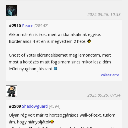
2025.09.26. 10:33
#2510
Peace
[28942]
Akkor már én is írok, mert a ritka alkalmak egyike.
Borderlands 4-et én is megvettem 2 hete.
Ghost of Yotei előrendelésemet meg lemondtam, mert
most a költözés miatt fogalmam sincs mikor lesz időm
leülni nyugiban játszani.
Válasz erre
2025.09.26. 07:34
#2509
Shadowguard
[4594]
Olyan rég volt már itt hörcsögjárásos wall-of-text, tudom
ám, hogy hiányoljátok