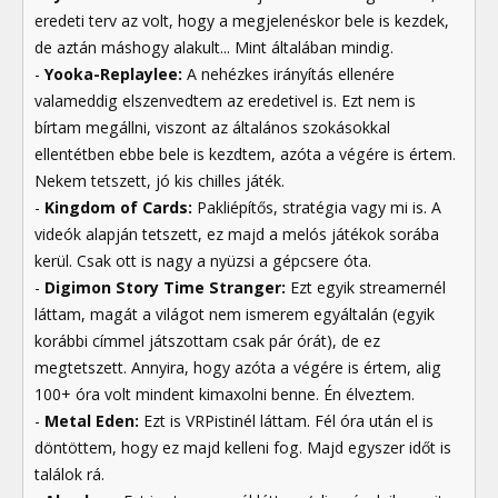
eredeti terv az volt, hogy a megjelenéskor bele is kezdek,
de aztán máshogy alakult... Mint általában mindig.
-
Yooka-Replaylee:
A nehézkes irányítás ellenére
valameddig elszenvedtem az eredetivel is. Ezt nem is
bírtam megállni, viszont az általános szokásokkal
ellentétben ebbe bele is kezdtem, azóta a végére is értem.
Nekem tetszett, jó kis chilles játék.
-
Kingdom of Cards:
Pakliépítős, stratégia vagy mi is. A
videók alapján tetszett, ez majd a melós játékok sorába
kerül. Csak ott is nagy a nyüzsi a gépcsere óta.
-
Digimon Story Time Stranger:
Ezt egyik streamernél
láttam, magát a világot nem ismerem egyáltalán (egyik
korábbi címmel játszottam csak pár órát), de ez
megtetszett. Annyira, hogy azóta a végére is értem, alig
100+ óra volt mindent kimaxolni benne. Én élveztem.
-
Metal Eden:
Ezt is VRPistinél láttam. Fél óra után el is
döntöttem, hogy ez majd kelleni fog. Majd egyszer időt is
találok rá.