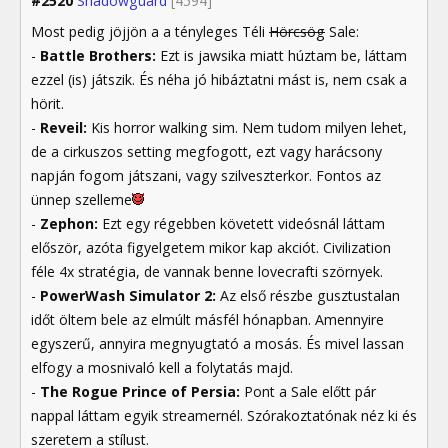
#2520
Shadowguard
[4594]
Most pedig jöjjön a a tényleges Téli
Hörcsög
Sale:
-
Battle Brothers:
Ezt is jawsika miatt húztam be, láttam
ezzel (is) játszik. És néha jó hibáztatni mást is, nem csak a
hörit.
-
Reveil:
Kis horror walking sim. Nem tudom milyen lehet,
de a cirkuszos setting megfogott, ezt vagy harácsony
napján fogom játszani, vagy szilveszterkor. Fontos az
ünnep szelleme
-
Zephon:
Ezt egy régebben követett videósnál láttam
először, azóta figyelgetem mikor kap akciót. Civilization
féle 4x stratégia, de vannak benne lovecrafti szörnyek.
-
PowerWash Simulator 2:
Az első részbe gusztustalan
időt öltem bele az elmúlt másfél hónapban. Amennyire
egyszerű, annyira megnyugtató a mosás. És mivel lassan
elfogy a mosnivaló kell a folytatás majd.
-
The Rogue Prince of Persia:
Pont a Sale előtt pár
nappal láttam egyik streamernél. Szórakoztatónak néz ki és
szeretem a stílust.