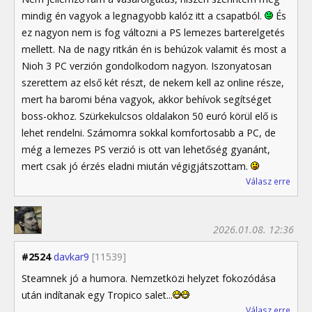
mindig én vagyok a legnagyobb kalóz itt a csapatból.
És
ez nagyon nem is fog változni a PS lemezes barterelgetés
mellett. Na de nagy ritkán én is behúzok valamit és most a
Nioh 3 PC verzión gondolkodom nagyon. Iszonyatosan
szerettem az első két részt, de nekem kell az online része,
mert ha baromi béna vagyok, akkor behívok segítséget
boss-okhoz. Szürkekulcsos oldalakon 50 euró körül elő is
lehet rendelni. Számomra sokkal komfortosabb a PC, de
még a lemezes PS verzió is ott van lehetőség gyanánt,
mert csak jó érzés eladni miután végigjátszottam.
Válasz erre
2026.01.08. 12:36
#2524
davkar9
[11539]
Steamnek jó a humora. Nemzetközi helyzet fokozódása
után indítanak egy Tropico salet...
Válasz erre