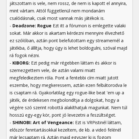
játszottam is vele, nem rossz, de nem is kapott el annyira,
mint vártam. Attól függetlenül nem mondanám
csalódásnak, csak most vannak más játékok is.
-
Deadzone: Rogue
Ezt itt a fórumon is emlegette valaki
sokat. Már akkor is akartam kérdezni mennyire élvezhető
ez szólóban, aztán pont belefutottam egy streamernél a
játékba, ő állítja, hogy úgy is lehet boldogulni, szóval majd
rá fogok nézni.
-
KIBORG:
Ezt pedig már régebben láttam és akkor is
szemezgettem vele, de aztán valami miatt
megfeledkeztem róla. Pont a fentebbi cím miatt jutott
eszembe, hogy megkeressem, aztán ezen felbátorodva le
is csaptam rá. Gyakorlatilag egy rogue-like beat 'em up a
játék, de érdekesen megbolondítja a dolgokat, hogy a
végére szó szerint robottá alakíthatjuk magunkat. Nem túl
hosszú egy-egy kör, pont jó levezetni a feszültséget.
-
SHINOBI: Art of Vengeance:
Ezt is VRPistinél láttam,
először fenntartásokkal kezeltem, de kb. a videó felénél
már lecsaptam rá. Aztán majd egyszer ki is fogom