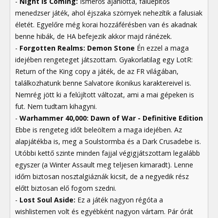
-
Night is Coming:
Ismerős ajánlotta, faluépítős
menedzser játék, ahol éjszaka szörnyek nehezítik a falusiak
életét. Egyelőre még korai hozzáférésben van és akadnak
benne hibák, de HA befejezik akkor majd ránézek.
-
Forgotten Realms: Demon Stone
Én ezzel a maga
idejében rengeteget játszottam. Gyakorlatilag egy LotR:
Return of the King copy a játék, de az FR világában,
találkozhatunk benne Salvatore ikonikus karaktereivel is.
Nemrég jött ki a felújított változat, ami a mai gépeken is
fut. Nem tudtam kihagyni.
-
Warhammer 40,000: Dawn of War - Definitive Edition
Ebbe is rengeteg időt beleöltem a maga idejében. Az
alapjátékba is, meg a Soulstormba és a Dark Crusadebe is.
Utóbbi kettő szinte minden fajjal végigjátszottam legalább
egyszer (a Winter Assault meg teljesen kimaradt). Lenne
időm biztosan nosztalgiáznák kicsit, de a negyedik rész
előtt biztosan elő fogom szedni.
-
Lost Soul Aside:
Ez a játék nagyon régóta a
wishlistemen volt és egyébként nagyon vártam. Pár órát