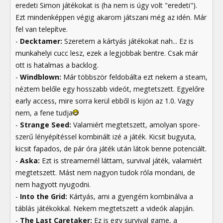
eredeti Simon játékokat is (ha nem is úgy volt "eredeti").
Ezt mindenképpen végig akarom játszani még az idén. Már
fel van telepítve.
-
Decktamer:
Szeretem a kártyás játékokat nah... Ez is
munkahelyi cucc lesz, ezek a legjobbak bentre. Csak már
ott is hatalmas a backlog.
-
Windblown:
Már többször feldobálta ezt nekem a steam,
néztem belőle egy hosszabb videót, megtetszett. Egyelőre
early access, mire sorra kerül ebből is kijön az 1.0. Vagy
nem, a fene tudja
-
Strange Seed:
Valamiért megtetszett, amolyan spore-
szerű lényépítéssel kombinált izé a játék. Kicsit bugyuta,
kicsit fapados, de pár óra játék után látok benne potenciált.
-
Aska:
Ezt is streamernél láttam, survival játék, valamiért
megtetszett. Mást nem nagyon tudok róla mondani, de
nem hagyott nyugodni.
-
Into the Grid:
Kártyás, ami a gyengém kombinálva a
táblás játékokkal. Nekem megtetszett a videók alapján.
-
The Last Caretaker:
Ez is egy survival game, a