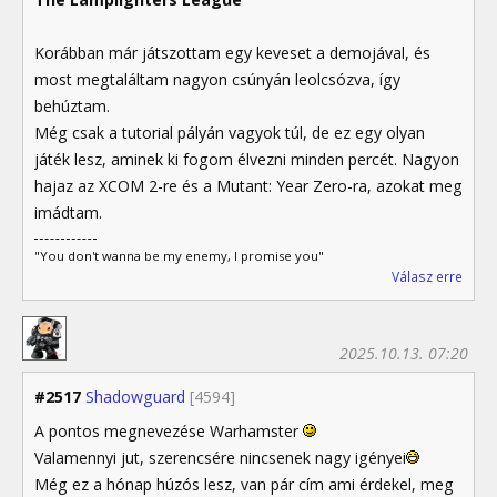
Korábban már játszottam egy keveset a demojával, és
most megtaláltam nagyon csúnyán leolcsózva, így
behúztam.
Még csak a tutorial pályán vagyok túl, de ez egy olyan
játék lesz, aminek ki fogom élvezni minden percét. Nagyon
hajaz az XCOM 2-re és a Mutant: Year Zero-ra, azokat meg
imádtam.
"You don't wanna be my enemy, I promise you"
Válasz erre
2025.10.13. 07:20
#2517
Shadowguard
[4594]
A pontos megnevezése Warhamster
Valamennyi jut, szerencsére nincsenek nagy igényei
Még ez a hónap húzós lesz, van pár cím ami érdekel, meg