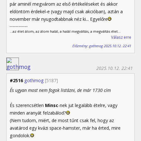
pár aminél megvárom az első értékeléseket és akkor
eldöntöm érdekel-e (vagy majd csak akcióban), aztán a
november már nyugodtabbnak néz ki... Egyelőre
...az élet álom, az álom halál, a halál megváltás, a megváltás élet...
Válasz erre
Előzmény: gothmog 2025.10.12. 22:41
2025.10.12. 22:41
#2516
gothmog
[5187]
És ugyan most nem fogok listázni, de már 1730 cím
És szerencsétlen
Minsc
-nek jut legalább ételre, vagy
minden aranyát felzabálod?
(Nem tudom, miért, de most tűnt csak fel, hogy az
avatárod egy kvázi space-hamster, már ha érted, mire
gondolok.