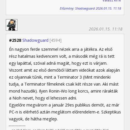
Válasz erre
Előzmény: Shadowguard 2026.01.15. 11:18
2026.01.15. 11:18
#2528
Shadowguard
[4594]
Én nagyon ferde szemmel nézek arra a játékra. Az első
rész hatalmas kedvencem volt, a második még rá is tett
egy lapáttal, szóval adná magát, hogy ezt is várjam.
Viszont amit az első demóból láttam videókat azok alapján
ez olyannak tűnik, mint a Terminator 3 (Mint mindenki
tudja, a Terminator filmeknek csak két része van. Aki mást
mond hazudik). Ilyen Ronin-Wo long korcs, amire rárakták
a Nioh nevet, hogy el lehessen adni.
Egyelőre megvárom a január 29es publikus demót, az már
PC-n is elérhető aztán meglátom előrendelem-e. Szkeptikus
vagyok, de hátha meglep.