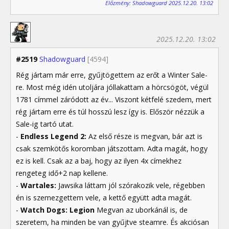
Előzmény: Shadowguard 2025.12.20. 13:02
2025.12.20. 13:02
#2519
Shadowguard
[4594]
Rég jártam már erre, gyűjtögettem az erőt a Winter Sale-
re. Most még idén utoljára jóllakattam a hörcsögöt, végül
1781 címmel záródott az év... Viszont kétfelé szedem, mert
rég jártam erre és túl hosszú lesz így is. Először nézzük a
Sale-ig tartó utat.
-
Endless Legend 2:
Az első része is megvan, bár azt is
csak szemkötős koromban játszottam. Adta magát, hogy
ez is kell. Csak az a baj, hogy az ilyen 4x címekhez
rengeteg idő+2 nap kellene.
-
Wartales:
Jawsika láttam jól szórakozik vele, régebben
én is szemezgettem vele, a kettő együtt adta magát.
-
Watch Dogs: Legion
Megvan az uborkánál is, de
szeretem, ha minden be van gyűjtve steamre. És akciósan