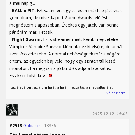
a mai napig...
-
BALL x PIT:
Ezt valamiért egy teljesen másféle játéknak
gondoltam, de mivel kapott Game Awards jelölést
megnéztem alaposabban. Érdekes egy játék, van benne
pár órám már. Tetszik.
-
Night Swarm:
Ez is streamer miatt került megvételre.
Vámpíros Vampire Survivor klónnak néz ki elsőre, de annál
azért összetettebb. A normál nehézségnek már a végére
értem, az egyetlen baj vele, hogy egy szinten túl kissé
monoton, ha megvan a jó build és adja a lapokat is.
És akkor folyt. köv....
...az élet álom, az álom halál, a halál megváltás, a megváltás élet...
Válasz erre
2025.12.12. 16:41
#2518
Gobiakos
[13336]
The Lamplighters League