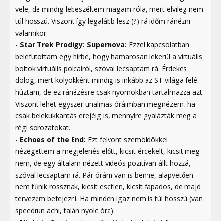
vele, de mindig lebeszéltem magam róla, mert elvileg nem
túl hosszú. Viszont így legalább lesz (?) rá időm ránézni
valamikor.
-
Star Trek Prodigy: Supernova:
Ezzel kapcsolatban
belefutottam egy hírbe, hogy hamarosan lekerül a virtuális
boltok virtuális polcairól, szóval lecsaptam rá. Érdekes
dolog, mert kölyökként mindig is inkább az ST világa felé
húztam, de ez ránézésre csak nyomokban tartalmazza azt.
Viszont lehet egyszer unalmas óráimban megnézem, ha
csak belekukkantás erejéig is, mennyire gyalázták meg a
régi sorozatokat.
-
Echoes of the End:
Ezt felvont szemöldökkel
nézegettem a megjelenés előtt, kicsit érdekelt, kicsit meg
nem, de egy általam nézett videós pozitívan állt hozzá,
szóval lecsaptam rá. Pár órám van is benne, alapvetően
nem tűnik rossznak, kicsit esetlen, kicsit fapados, de majd
tervezem befejezni. Ha minden igaz nem is túl hosszú (van
speedrun achi, talán nyolc óra).