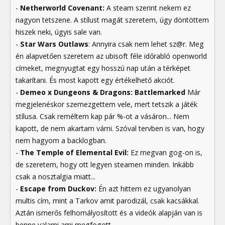
-
Netherworld Covenant:
A steam szerint nekem ez
nagyon tetszene. A stílust magát szeretem, úgy döntöttem
hiszek neki, úgyis sale van.
-
Star Wars Outlaws
: Annyira csak nem lehet sz@r. Meg
én alapvetően szeretem az ubisoft féle időrabló openworld
címeket, megnyugtat egy hosszú nap után a térképet
takarítani. És most kapott egy értékelhető akciót.
-
Demeo x Dungeons & Dragons: Battlemarked
Már
megjelenéskor szemezgettem vele, mert tetszik a játék
stílusa. Csak reméltem kap pár %-ot a vásáron... Nem
kapott, de nem akartam várni. Szóval tervben is van, hogy
nem hagyom a backlogban.
-
The Temple of Elemental Evil:
Ez megvan gog-on is,
de szeretem, hogy ott legyen steamen minden. Inkább
csak a nosztalgia miatt...
-
Escape from Duckov:
Én azt hittem ez ugyanolyan
multis cím, mint a Tarkov amit parodizál, csak kacsákkal.
Aztán ismerős felhomályosított és a videók alapján van is
benne valami ami megfogott.