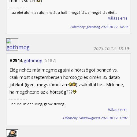
már 1730 cím
)
...az élet álom, az álom halál, a halál megváltás, a megváltás élet...
Válasz erre
Előzmény: gothmog 2025.10.12. 18:19
2025.10.12. 18:19
#2514
gothmog
[5187]
Elég nehéz már megmozgatni a hörcsögöt benned vs.
csak most szeptemberben hörcsögölés címén 35 datab
játékot (igen, megszámoltam
) zsákoltál be... Mi lenne,
ha megéhezne az a hörcsög???
Endure. In enduring, grow strong.
Válasz erre
Előzmény: Shadowguard 2025.10.12. 12:07