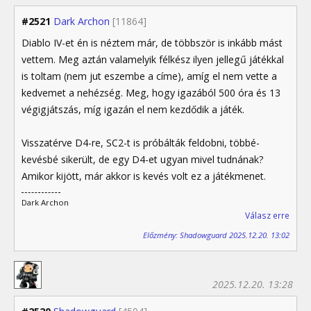
#2521
Dark Archon
[11864]
Diablo IV-et én is néztem már, de többször is inkább mást
vettem. Meg aztán valamelyik félkész ilyen jellegű játékkal
is toltam (nem jut eszembe a címe), amíg el nem vette a
kedvemet a nehézség. Meg, hogy igazából 500 óra és 13
végigjátszás, míg igazán el nem kezdődik a játék.
Visszatérve D4-re, SC2-t is próbálták feldobni, többé-
kevésbé sikerült, de egy D4-et ugyan mivel tudnának?
Amikor kijött, már akkor is kevés volt ez a játékmenet.
Dark Archon
Válasz erre
Előzmény: Shadowguard 2025.12.20. 13:02
2025.12.20. 13:28