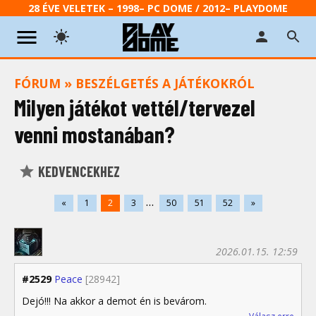
28 ÉVE VELETEK – 1998– PC DOME / 2012– PLAYDOME
FÓRUM
»
BESZÉLGETÉS A JÁTÉKOKRÓL
Milyen játékot vettél/tervezel
venni mostanában?
KEDVENCEKHEZ
...
«
1
2
3
50
51
52
»
2026.01.15. 12:59
#2529
Peace
[28942]
Dejó!!! Na akkor a demot én is bevárom.