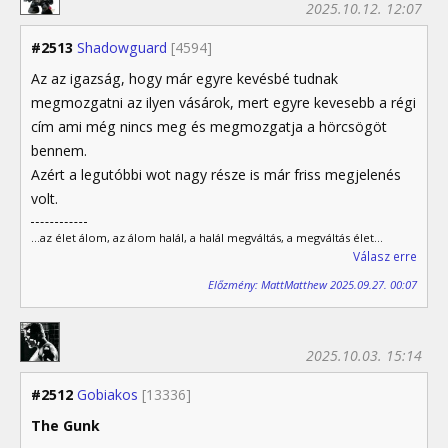
2025.10.12. 12:07
#2513
Shadowguard
[4594]
Az az igazság, hogy már egyre kevésbé tudnak
megmozgatni az ilyen vásárok, mert egyre kevesebb a régi
cím ami még nincs meg és megmozgatja a hörcsögöt
bennem.
Azért a legutóbbi wot nagy része is már friss megjelenés
volt.
...az élet álom, az álom halál, a halál megváltás, a megváltás élet...
Válasz erre
Előzmény: MattMatthew 2025.09.27. 00:07
2025.10.03. 15:14
#2512
Gobiakos
[13336]
The Gunk