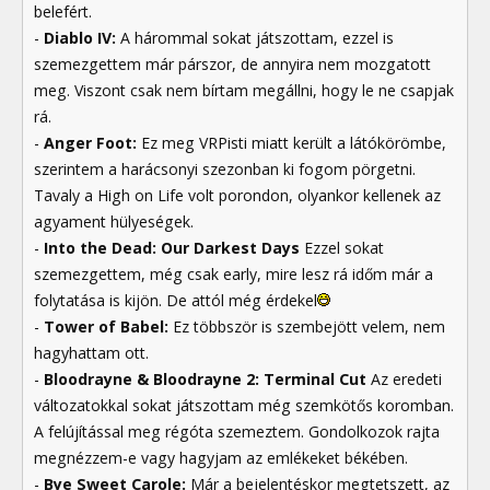
belefért.
-
Diablo IV:
A hárommal sokat játszottam, ezzel is
szemezgettem már párszor, de annyira nem mozgatott
meg. Viszont csak nem bírtam megállni, hogy le ne csapjak
rá.
-
Anger Foot:
Ez meg VRPisti miatt került a látókörömbe,
szerintem a harácsonyi szezonban ki fogom pörgetni.
Tavaly a High on Life volt porondon, olyankor kellenek az
agyament hülyeségek.
-
Into the Dead: Our Darkest Days
Ezzel sokat
szemezgettem, még csak early, mire lesz rá időm már a
folytatása is kijön. De attól még érdekel
-
Tower of Babel:
Ez többször is szembejött velem, nem
hagyhattam ott.
-
Bloodrayne & Bloodrayne 2: Terminal Cut
Az eredeti
változatokkal sokat játszottam még szemkötős koromban.
A felújítással meg régóta szemeztem. Gondolkozok rajta
megnézzem-e vagy hagyjam az emlékeket békében.
-
Bye Sweet Carole:
Már a bejelentéskor megtetszett, az