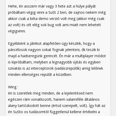
Hehe, én asszem már vagy 3 hete azt a hülye pályát
próbáltam végig vinni a SuSt 2 ben, de sajnos nekem még
akkor csak a béta demo verzió volt meg (akkor még csak
az volt) és ott elég sok bug volt ami miatt nem lehetett
végigvinni.
Egyébként a játékot alapfetően úgy készitik, hogy a
páncélosok nagyon sokat fognak jelenteni, ők teszik ki
majd a hadseregünk gerincét. Én már a multiplayer módot
is kipróbáltam, melyben a legnagyobb újitás és egyben
szivatás is az interceptorok (vadászrepülők) amig lelőnek
minden ellenséges repülőt a közelben.
Wing :
én is szeretlek meg minden, de a kijelentésed nem
egészen rám vonatkozott, hanem valamiféle általános
alany tartózkodott benne (értsd szerepelt, volt). Így hát az
én SuSto os tudásomtól függetlenül kellene értékelni a