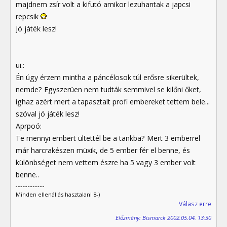
majdnem zsír volt a kifutó amikor lezuhantak a japcsi
repcsik
Jó játék lesz!
ui.:
Én úgy érzem mintha a páncélosok túl erősre sikerültek,
nemde? Egyszerüen nem tudták semmivel se kilőni őket,
ighaz azért mert a tapasztalt profi embereket tettem bele...
szóval jó játék lesz!
Aprpoó:
Te mennyi embert ültettél be a tankba? Mert 3 emberrel
már harcrakészen müxik, de 5 ember fér el benne, és
különbséget nem vettem észre ha 5 vagy 3 ember volt
benne..
Minden ellenállás hasztalan! 8-)
Válasz erre
Előzmény: Bismarck 2002.05.04. 13:30