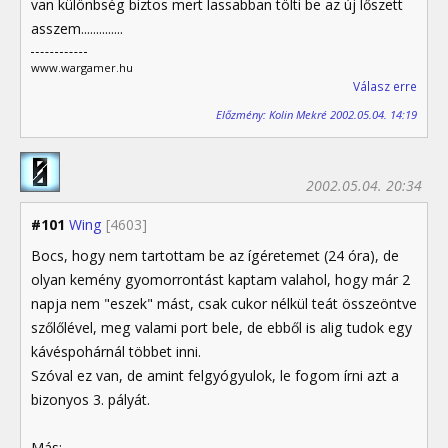
van különbség biztos mert lassabban tölti be az új lőszett
asszem..............
www.wargamer.hu
Válasz erre
Előzmény: Kolin Mekré 2002.05.04. 14:19
2002.05.04. 20:34
#101
Wing
[4603]
Bocs, hogy nem tartottam be az ígéretemet (24 óra), de
olyan kemény gyomorrontást kaptam valahol, hogy már 2
napja nem "eszek" mást, csak cukor nélkül teát összeöntve
szőlőlével, meg valami port bele, de ebből is alig tudok egy
kávéspohárnál többet inni.
Szóval ez van, de amint felgyógyulok, le fogom írni azt a
bizonyos 3. pályát.
Más: