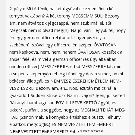
2. pálya: Mi történik, ha két úgyúval elkezded lőni a két
tornyot vaktában? A két torony MEGSEMMISÜL! Bezony
ám, nem átváltozik jégcsappá, nem szublimál el, sőt!
Mégcsak nem is olvad meg(!!!). Na jól van. Tegyük fel, hogy
én egy german officerrel (tudod, Lüger pisztoly a
zsebében), szóval egy officerrel én szépen ÓVATOSAN,
nem kapkodva, nem, nem, hanem ÓVATOSAN közelítek a
sniper felé, és mivel a german officer (és úgy általában
minden officer) MESSZEBBRE, értsd MESSZEBRE lát, mint
a sniper, a képernyőn fel fog tűnni egy darab sniper, amint
békésen álldogál, és NEM VESZ ÉSZRE! ISMÉTLEM NEM-
VESZ-ÉSZRE! Bezony ám, eh... Nos, ezután mit csinál a
gyakorlott Sudden Strike-os? Na mit vajon? Igen, jól sejted.
Ráirányít barátságosan EGY, ILLETVE KETTŐ ágyút, és
akkorát puffant a seggébe, hogy az MEGHAL! TEHÁT MEG-
HAL! (Szinonimák, a könnyebb értéshez: elpusztul, elhuny,
elpatkol, megdöglik.) ÉS NEM VESZTETTEM EMBERT!
NEM! VESZTETTEM! EMBERT! Ehhe **** *****