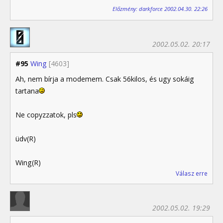
Előzmény: darkforce 2002.04.30. 22:26
2002.05.02. 20:17
#95
Wing
[4603]
Ah, nem bírja a modemem. Csak 56kilos, és ugy sokáig
tartana
Ne copyzzatok, pls
üdv(R)
Wing(R)
Válasz erre
2002.05.02. 19:29