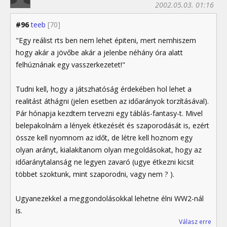
2002.05.03. 01:16
#96
teeb
[70]
"Egy reálist rts ben nem lehet épiteni, mert nemhiszem
hogy akár a jövőbe akár a jelenbe néhány óra alatt
felhúznának egy vasszerkezetet!"
Tudni kell, hogy a játszhatóság érdekében hol lehet a
realitást áthágni (jelen esetben az időarányok torzításával).
Pár hónapja kezdtem tervezni egy táblás-fantasy-t. Mivel
belepakolnám a lények étkezését és szaporodását is, ezért
össze kell nyomnom az időt, de létre kell hoznom egy
olyan arányt, kialakítanom olyan megoldásokat, hogy az
időaránytalanság ne legyen zavaró (ugye étkezni kicsit
többet szoktunk, mint szaporodni, vagy nem ? ).
Ugyanezekkel a meggondolásokkal lehetne élni WW2-nál
is.
Válasz erre