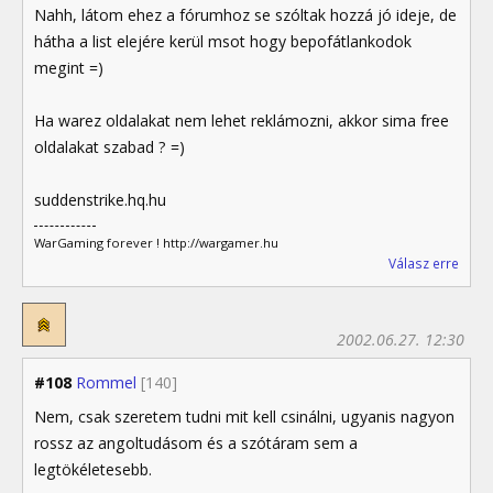
Nahh, látom ehez a fórumhoz se szóltak hozzá jó ideje, de
hátha a list elejére kerül msot hogy bepofátlankodok
megint =)
Ha warez oldalakat nem lehet reklámozni, akkor sima free
oldalakat szabad ? =)
suddenstrike.hq.hu
WarGaming forever ! http://wargamer.hu
Válasz erre
2002.06.27. 12:30
#108
Rommel
[140]
Nem, csak szeretem tudni mit kell csinálni, ugyanis nagyon
rossz az angoltudásom és a szótáram sem a
legtökéletesebb.