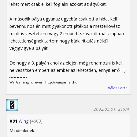
lehet mert csak el kell foglalni azokat az ágyúkat.
A második pálya ugyanaz ugyebár csak ott a hidat kell
bevenni, nos én mint gyakorlott játékos a mesterlövész
miatt is vesztettem vagy 2 embert, szóval itt már alapban
lehetetlenségnek tartom hogy bárki ritkulás nélkül
végigvigye a pályát.
De hogy a 3. pályán ahol az elején még rohamozni is kell,
ne veszítsen embert az ember az lehetetlen, ennyit erről =)
WarGaming forever ! http://wargamer.hu
Válasz erre
2002.05.01. 21:04
#91
Wing
[4603]
Mindenkinek: