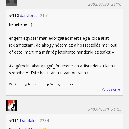
2002.07.30. 21:16
#112
darkforce
[2151]
hehehehe =)
engem egyszer már ledorgáltak mert illegal oldalakat
reklámoztam, de ahogy nézem ez a hozzászólás már out
of date, mert ma már rég letöltötte mindenki az ssf-et =)
Aki gémelni akar az gyüjjön irceneten a #suddenstrike.hu
szobába =) Este hat után tuti van ott valaki
WarGaming forever ! http://wargamer.hu
Válasz erre
2002.07.30. 21:05
#111
Daedalus
[2284]