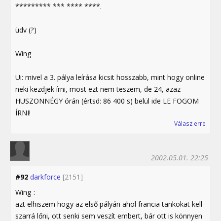
********* *** **** ****.
üdv (?)
Wing
Ui: mivel a 3. pálya leírása kicsit hosszabb, mint hogy online
neki kezdjek írni, most ezt nem teszem, de 24, azaz
HUSZONNÉGY órán (értsd: 86 400 s) belül ide LE FOGOM
ÍRNI!
Válasz erre
2002.05.01. 22:25
#92
darkforce
[2151]
Wing :
azt elhiszem hogy az első pályán ahol francia tankokat kell
szarrá lőni, ott senki sem veszít embert, bár ott is könnyen