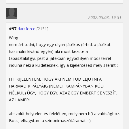
2002.05.03. 19:51
#97
darkforce
[2151]
Wing :
nem árt tudni, hogy egy olyan játékos (értsd: a játékot
használni kívánó egyén) aki most kezdte a
tapasztalatgyüjtést a játékban egyből ilyen módszerrel
indulna neki a küldetésnek, így a kijelentésed mely szerint :
ITT KIJELENTEM, HOGY AKI NEM TUD ELJUTNI A
HARMADIK PÁLYÁIG (NÉMET KAMPÁNYBAN KÓD
NÉLKÜL) ÚGY, HOGY EGY, AZAZ EGY EMBERT SE VESZÍT,
AZ LAMER!
abszolút helytelen és felelőtlen, mely nem hű a valósághoz.
Bocs, elhagytam a szinonímaszótáramat =)