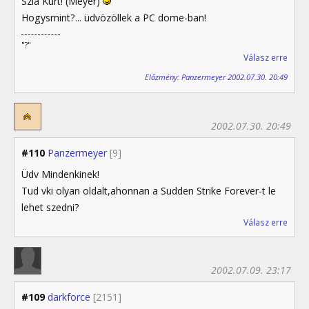
Szia Kurt! (Meyer)
Hogysmint?... üdvözöllek a PC dome-ban!
"?"
Válasz erre
Előzmény: Panzermeyer 2002.07.30. 20:49
2002.07.30. 20:49
#110
Panzermeyer
[9]
Üdv Mindenkinek!
Tud vki olyan oldalt,ahonnan a Sudden Strike Forever-t le
lehet szedni?
Válasz erre
2002.07.09. 23:17
#109
darkforce
[2151]