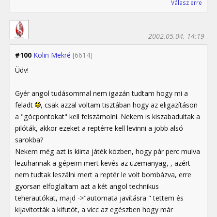
Válasz erre
2002.05.04. 14:19
#100
Kolin Mekré
[6614]
Üdv!
Gyér angol tudásommal nem igazán tudtam hogy mi a
feladt
, csak azzal voltam tisztában hogy az eligazításon
a "gócpontokat" kell felszámolni. Nekem is kiszabadultak a
pilóták, akkor ezeket a reptérre kell levinni a jobb alsó
sarokba?
Nekem még azt is kiirta játék közben, hogy pár perc mulva
lezuhannak a gépeim mert kevés az üzemanyag, , azért
nem tudtak leszálni mert a reptér le volt bombázva, erre
gyorsan elfoglaltam azt a két angol technikus
teherautókat, majd ->"automata javításra " tettem és
kijavították a kifutót, a vicc az egészben hogy már