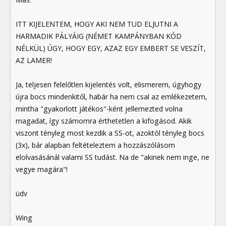
ITT KIJELENTEM, HOGY AKI NEM TUD ELJUTNI A
HARMADIK PÁLYÁIG (NÉMET KAMPÁNYBAN KÓD
NÉLKÜL) ÚGY, HOGY EGY, AZAZ EGY EMBERT SE VESZÍT,
AZ LAMER!
Ja, teljesen felelőtlen kijelentés volt, elismerem, úgyhogy
újra bocs mindenkitől, habár ha nem csal az emlékezetem,
mintha "gyakorlott játékos"-ként jellemezted volna
magadat, így számomra érthetetlen a kifogásod. Akik
viszont tényleg most kezdik a SS-ot, azoktól tényleg bocs
(3x), bár alapban feltételeztem a hozzászólásom
elolvasásánál valami SS tudást. Na de "akinek nem inge, ne
vegye magára"!
üdv
Wing