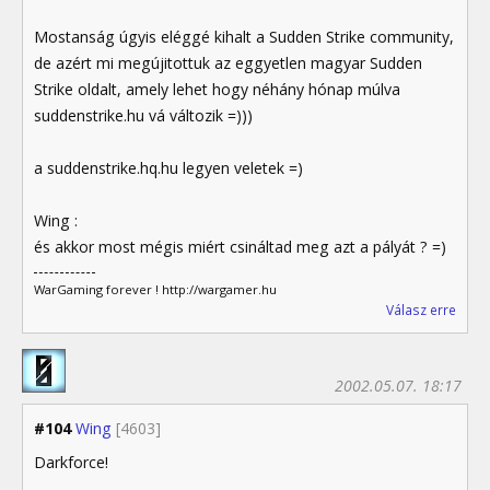
Mostanság úgyis eléggé kihalt a Sudden Strike community,
de azért mi megújitottuk az eggyetlen magyar Sudden
Strike oldalt, amely lehet hogy néhány hónap múlva
suddenstrike.hu vá változik =)))
a suddenstrike.hq.hu legyen veletek =)
Wing :
és akkor most mégis miért csináltad meg azt a pályát ? =)
WarGaming forever ! http://wargamer.hu
Válasz erre
2002.05.07. 18:17
#104
Wing
[4603]
Darkforce!