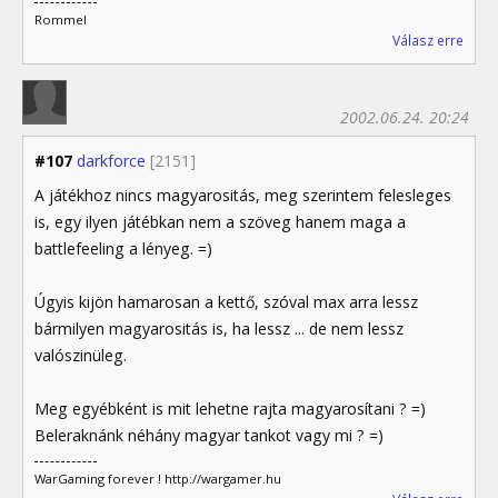
Rommel
Válasz erre
2002.06.24. 20:24
#107
darkforce
[2151]
A játékhoz nincs magyarositás, meg szerintem felesleges
is, egy ilyen játébkan nem a szöveg hanem maga a
battlefeeling a lényeg. =)
Úgyis kijön hamarosan a kettő, szóval max arra lessz
bármilyen magyarositás is, ha lessz ... de nem lessz
valószinüleg.
Meg egyébként is mit lehetne rajta magyarosítani ? =)
Beleraknánk néhány magyar tankot vagy mi ? =)
WarGaming forever ! http://wargamer.hu