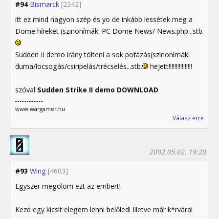
#94
Bismarck
[2342]
itt ez mind nagyon szép és yo de inkább lessétek meg a
Dome híreket (szinonímák: PC Dome News/ News.php...stb.
Sudden II demo irány tölteni a sok pofázás(szinonímák:
duma/locsogás/csiripelás/trécselés...stb.
hejett!!!!!!!!!!!!!!!!
szóval
Sudden Strike II demo DOWNLOAD
www.wargamer.hu
Válasz erre
2002.05.02. 19:20
#93
Wing
[4603]
Egyszer megölöm ezt az embert!
Kezd egy kicsit elegem lenni belőled! Illetve már k*rvára!