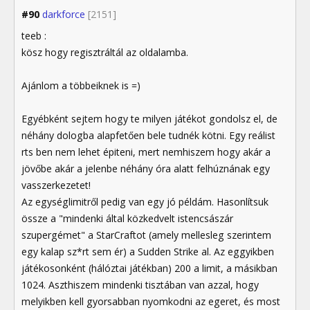
#90
darkforce
[2151]
teeb :
kösz hogy regisztráltál az oldalamba.
Ajánlom a többeiknek is =)
Egyébként sejtem hogy te milyen játékot gondolsz el, de
néhány dologba alapfetően bele tudnék kötni. Egy reálist
rts ben nem lehet épiteni, mert nemhiszem hogy akár a
jövőbe akár a jelenbe néhány óra alatt felhúznának egy
vasszerkezetet!
Az egységlimitről pedig van egy jó példám. Hasonlítsuk
össze a "mindenki által közkedvelt istencsászár
szupergémet" a StarCraftot (amely mellesleg szerintem
egy kalap sz*rt sem ér) a Sudden Strike al. Az eggyikben
játékosonként (hálóztai játékban) 200 a limit, a másikban
1024. Aszthiszem mindenki tisztában van azzal, hogy
melyikben kell gyorsabban nyomkodni az egeret, és most