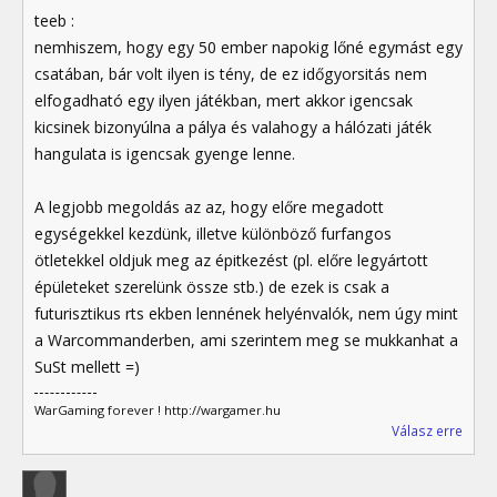
teeb :
nemhiszem, hogy egy 50 ember napokig lőné egymást egy
csatában, bár volt ilyen is tény, de ez időgyorsitás nem
elfogadható egy ilyen játékban, mert akkor igencsak
kicsinek bizonyúlna a pálya és valahogy a hálózati játék
hangulata is igencsak gyenge lenne.
A legjobb megoldás az az, hogy előre megadott
egységekkel kezdünk, illetve különböző furfangos
ötletekkel oldjuk meg az épitkezést (pl. előre legyártott
épületeket szerelünk össze stb.) de ezek is csak a
futurisztikus rts ekben lennének helyénvalók, nem úgy mint
a Warcommanderben, ami szerintem meg se mukkanhat a
SuSt mellett =)
WarGaming forever ! http://wargamer.hu
Válasz erre