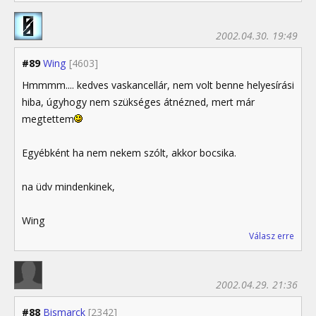
2002.04.30. 19:49
#89
Wing
[4603]
Hmmmm.... kedves vaskancellár, nem volt benne helyesírási
hiba, úgyhogy nem szükséges átnézned, mert már
megtettem
Egyébként ha nem nekem szólt, akkor bocsika.
na üdv mindenkinek,
Wing
Válasz erre
2002.04.29. 21:36
#88
Bismarck
[2342]