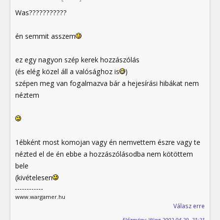
Was???????????
én semmit asszem
ez egy nagyon szép kerek hozzászólás
(és elég közel áll a valósághoz is
)
szépen meg van fogalmazva bár a hejesírási hibákat nem
néztem
1ébként most komojan vagy én nemvettem észre vagy te
nézted el de én ebbe a hozzászólásodba nem kötöttem
bele
(kivételesen
www.wargamer.hu
Válasz erre
Előzmény: Wing 2002.04.29. 21:21