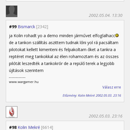
2002.05.04. 13:30
#99
Bismarck
[2342]
ja Kolin rohadt yo a demo minden járművet elfoglalhacc
de a tankon szállítás aszittem tudnak lőni yol rá pacsáltam
pilotokat kellett kimenteni és felpakoltam őket a tankra a
reptéret meg tankokkal az élen rohamoztam és az összes
pilótát leszedték a tankokrór de a repülő terek a legjobb
újítások szerintem
www.wargamer.hu
Válasz erre
Előzmény: Kolin Mekré 2002.05.03. 23:16
2002.05.03. 23:16
#98
Kolin Mekré
[6614]