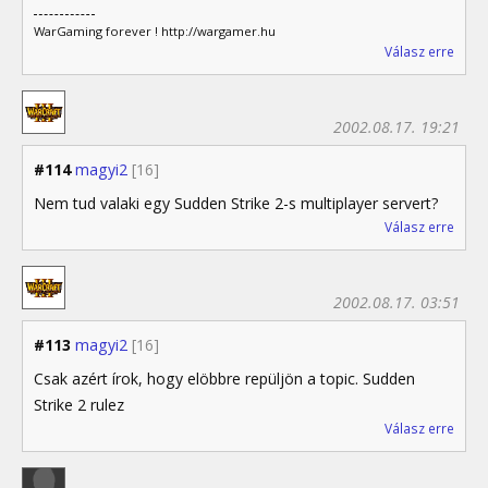
WarGaming forever ! http://wargamer.hu
Válasz erre
2002.08.17. 19:21
#114
magyi2
[16]
Nem tud valaki egy Sudden Strike 2-s multiplayer servert?
Válasz erre
2002.08.17. 03:51
#113
magyi2
[16]
Csak azért írok, hogy elöbbre repüljön a topic. Sudden
Strike 2 rulez
Válasz erre