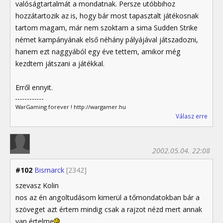
valóságtartalmát a mondatnak. Persze utóbbihoz
hozzátartozik az is, hogy bár most tapasztalt játékosnak
tartom magam, már nem szoktam a sima Sudden Strike
német kampányának első néhány pályájával játszadozni,
hanem ezt naggyából egy éve tettem, amikor még
kezdtem játszani a játékkal.
Erről ennyit.
WarGaming forever ! http://wargamer.hu
Válasz erre
2002.05.04. 22:08
#102
Bismarck
[2342]
szevasz Kolin
nos az én angoltudásom kimerül a tőmondatokban bár a
szöveget azt értem mindig csak a rajzot nézd mert annak
van értelme