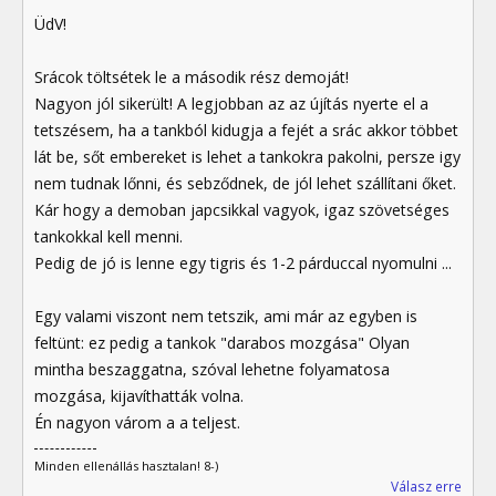
ÜdV!
Srácok töltsétek le a második rész demoját!
Nagyon jól sikerült! A legjobban az az újítás nyerte el a
tetszésem, ha a tankból kidugja a fejét a srác akkor többet
lát be, sőt embereket is lehet a tankokra pakolni, persze igy
nem tudnak lőnni, és sebződnek, de jól lehet szállítani őket.
Kár hogy a demoban japcsikkal vagyok, igaz szövetséges
tankokkal kell menni.
Pedig de jó is lenne egy tigris és 1-2 párduccal nyomulni ...
Egy valami viszont nem tetszik, ami már az egyben is
feltünt: ez pedig a tankok "darabos mozgása" Olyan
mintha beszaggatna, szóval lehetne folyamatosa
mozgása, kijavíthatták volna.
Én nagyon várom a a teljest.
Minden ellenállás hasztalan! 8-)
Válasz erre