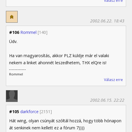
Válasz erre
2002.06.22. 18:43
#106
Rommel
[140]
Üdv.
Ha van magyarosítás, akkor PLZ küldje már el valaki
nekem a linket ahonnét leszedhetem, THX elQre is!
Rommel
Válasz erre
2002.06.15. 22:22
#105
darkforce
[2151]
Hát wing, olyan csúnyát szóltál hozzá, hogy több hónapon
át senkinek nem kellett ez a fórum 7))))