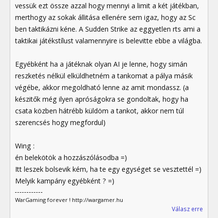
vessük ezt össze azzal hogy mennyi a limit a két játékban,
merthogy az sokak állitása ellenére sem igaz, hogy az Sc
ben taktikázni kéne. A Sudden Strike az eggyetlen rts ami a
taktikai játékstílust valamennyire is belevitte ebbe a világba.
Egyébként ha a játéknak olyan AI je lenne, hogy simán
reszketés nélkül elküldhetném a tankomat a pálya másik
végébe, akkor megoldható lenne az amit mondassz. (a
készitők még ilyen apróságokra se gondoltak, hogy ha
csata közben hátrébb küldöm a tankot, akkor nem túl
szerencsés hogy megfordul)
Wing :
én belekötök a hozzászólásodba =)
Itt leszek bolsevik kém, ha te egy egységet se vesztettél =)
Melyik kampány egyébként ? =)
WarGaming forever ! http://wargamer.hu
Válasz erre