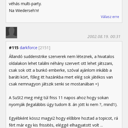
véhás multi-party.
Na Wiederseh'n!
Válasz erre
2002.08.19. 00:31
#115
darkforce
[2151]
Állandó suddenstrike szerverek nem léteznek, a hivatalos
oldalakon lehet találni néhány szervert ott lehet játszani,
csak sok ott a bunkó emberke, szóval ajánlom inkább a
baráti kört, főleg itt hazánkba mert elég sok játékos van
csak nemnagyon játszik senki se mostanában =)
A SuSt2 meg még túl friss 11 napos ahoz hogy sokan
nyomják (legalábbis úgy tudom 8. án jött ki nem ?, mind1).
Egyébként kössz magyi2 hogy előbbre hoztad a topicot, rá
fért már egy kis frissités, eléggé elhagyatott volt ...