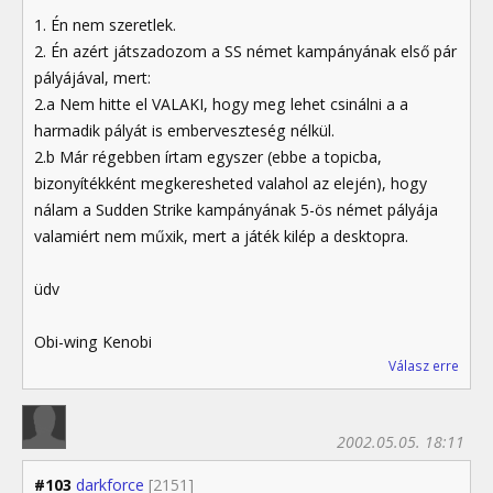
1. Én nem szeretlek.
2. Én azért játszadozom a SS német kampányának első pár
pályájával, mert:
2.a Nem hitte el VALAKI, hogy meg lehet csinálni a a
harmadik pályát is emberveszteség nélkül.
2.b Már régebben írtam egyszer (ebbe a topicba,
bizonyítékként megkeresheted valahol az elején), hogy
nálam a Sudden Strike kampányának 5-ös német pályája
valamiért nem műxik, mert a játék kilép a desktopra.
üdv
Obi-wing Kenobi
Válasz erre
2002.05.05. 18:11
#103
darkforce
[2151]