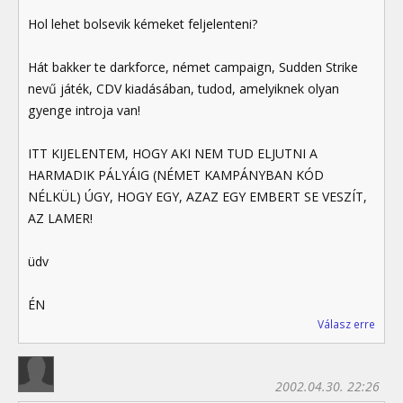
Hol lehet bolsevik kémeket feljelenteni?
Hát bakker te darkforce, német campaign, Sudden Strike
nevű játék, CDV kiadásában, tudod, amelyiknek olyan
gyenge introja van!
ITT KIJELENTEM, HOGY AKI NEM TUD ELJUTNI A
HARMADIK PÁLYÁIG (NÉMET KAMPÁNYBAN KÓD
NÉLKÜL) ÚGY, HOGY EGY, AZAZ EGY EMBERT SE VESZÍT,
AZ LAMER!
üdv
ÉN
Válasz erre
2002.04.30. 22:26