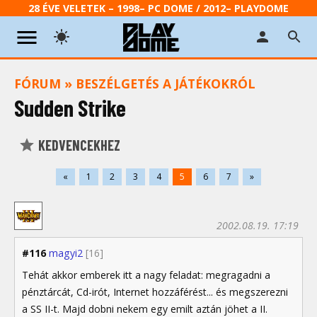
28 ÉVE VELETEK – 1998– PC DOME / 2012– PLAYDOME
FÓRUM
»
BESZÉLGETÉS A JÁTÉKOKRÓL
Sudden Strike
KEDVENCEKHEZ
«
1
2
3
4
5
6
7
»
2002.08.19. 17:19
#116
magyi2
[16]
Tehát akkor emberek itt a nagy feladat: megragadni a
pénztárcát, Cd-irót, Internet hozzáférést... és megszerezni
a SS II-t. Majd dobni nekem egy emilt aztán jöhet a II.