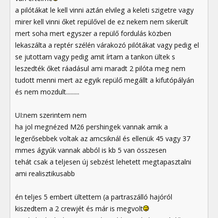
a pilótákat le kell vinni aztán elvileg a keleti szigetre vagy
mirer kell vinni őket repülővel de ez nekem nem sikerült
mert soha mert egyszer a repülő fordulás közben
lekaszálta a reptér szélén várakozó pilótákat vagy pedig el
se jutottam vagy pedig amit írtam a tankon ültek s
leszedték őket ráadásul ami maradt 2 pilóta meg nem
tudott menni mert az egyik repülő megállt a kifutópályán
és nem mozdult.........
UI:nem szerintem nem
ha jol megnézed M26 pershingek vannak amik a
legerősebbek voltak az amcsiknál és ellenük 45 vagy 37
mmes ágyúk vannak abból is kb 5 van összesen
tehát csak a teljesen új sebzést lehetett megtapasztalni
ami realisztikusabb
én teljes 5 embert ültettem (a partraszálló hajóról
kiszedtem a 2 crewjét és már is megvolt