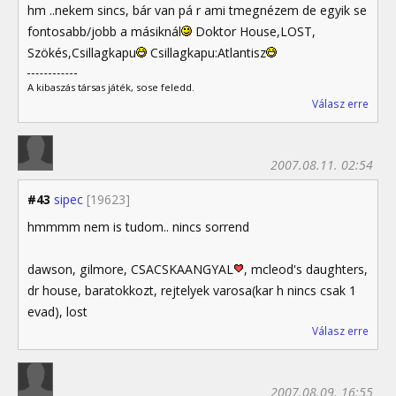
hm ..nekem sincs, bár van pá r ami tmegnézem de egyik se
fontosabb/jobb a másiknál
Doktor House,LOST,
Szökés,Csillagkapu
Csillagkapu:Atlantisz
A kibaszás társas játék, sose feledd.
Válasz erre
2007.08.11. 02:54
#43
sipec
[19623]
hmmmm nem is tudom.. nincs sorrend
dawson, gilmore, CSACSKAANGYAL
, mcleod's daughters,
dr house, baratokkozt, rejtelyek varosa(kar h nincs csak 1
evad), lost
Válasz erre
2007.08.09. 16:55