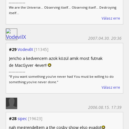
We are the Universe... Observing itself... Observing itself... Destroying
itself...
Válasz erre
2007.04.30. 20:36
#29
VodevilX
[11345]
Jericho a kedvencem azok közül amik most futnak
de MacGyver 4ever!!
“If you want something you've never had You must be willing to do
something you've never done.”
Válasz erre
2006.08.15. 17:39
#28
sipec
[19623]
nah megrendeltem a the cosby show elso evadot