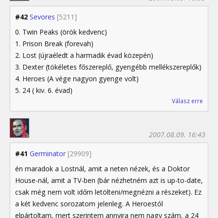
#42
Sevores
[5211]
0. Twin Peaks (örök kedvenc)
1. Prison Break (forevah)
2. Lost (újraéledt a harmadik évad közepén)
3. Dexter (tökéletes főszereplő, gyengébb mellékszereplők)
4. Heroes (A vége nagyon gyenge volt)
5. 24 ( kiv. 6. évad)
Válasz erre
2007.08.09. 16:43
#41
Germinator
[29909]
én maradok a Lostnál, amit a neten nézek, és a Doktor
House-nál, amit a TV-ben (bár nézhetném azt is up-to-date,
csak még nem volt időm letölteni/megnézni a részeket). Ez
a két kedvenc sorozatom jelenleg. A Heroestól
elpártoltam, mert szerintem annyira nem nagy szám, a 24