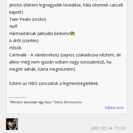
Jericho (életem legnagyobb tévedése, hála istennek cancelt
kapott)
Twin Peaks (rocks!)
Huff
Hármastársak (aktuális kedvenc
)
A drót (szintén)
Hősök
Carnivale - A vándocirkusz (sajnos szakadozva néztem, de
akkor még nem igazán voltam nagy sorozatnéző, ha
megint adnák, tutira megnézném)
Sztem az HBO sorozatok a legminőségiebbek.
"Minden baloldali egy fasz." Silvio Berlusconi
Válasz erre
2007.05.24. 11:33