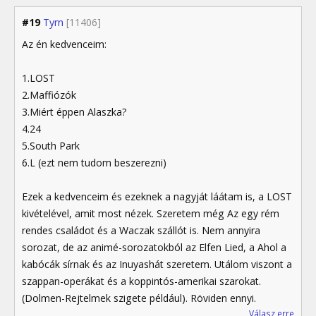
#19
Tyrn
[11406]
Az én kedvenceim:
1.LOST
2.Maffiózók
3.Miért éppen Alaszka?
4.24
5.South Park
6.L (ezt nem tudom beszerezni)
Ezek a kedvenceim és ezeknek a nagyját láátam is, a LOST
kivételével, amit most nézek. Szeretem még Az egy rém
rendes családot és a Waczak szállót is. Nem annyira
sorozat, de az animé-sorozatokból az Elfen Lied, a Ahol a
kabócák sírnak és az Inuyashát szeretem. Utálom viszont a
szappan-operákat és a koppintós-amerikai szarokat.
(Dolmen-Rejtelmek szigete például). Röviden ennyi.
Válasz erre