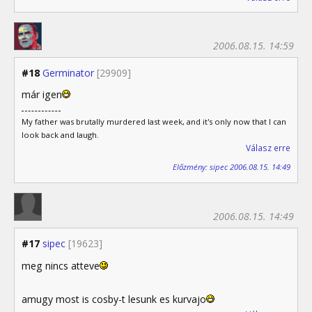
2006.08.15. 14:59
#18
Germinator
[29909]
már igen
My father was brutally murdered last week, and it's only now that I can
look back and laugh.
Válasz erre
Előzmény: sipec 2006.08.15. 14:49
2006.08.15. 14:49
#17
sipec
[19623]
meg nincs atteve
amugy most is cosby-t lesunk es kurvajo