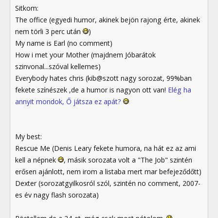
Sitkom:
The office (egyedi humor, akinek bejön rajong érte, akinek
nem törli 3 perc után
)
My name is Earl (no comment)
How i met your Mother (majdnem Jóbarátok
szinvonal...szóval kellemes)
Everybody hates chris (kib@szott nagy sorozat, 99%ban
fekete színészek ,de a humor is nagyon ott van!
Elég ha
annyit mondok, Ő játsza ez apát?
My best:
Rescue Me (Denis Leary fekete humora, na hát ez az ami
kell a népnek
, másik sorozata volt a "The Job" szintén
erősen ajánlott, nem irom a listaba mert mar befejeződőtt)
Dexter (sorozatgyilkosról szól, szintén no comment, 2007-
es év nagy flash sorozata)