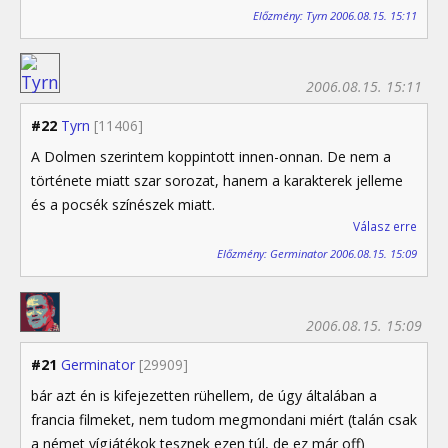
Előzmény: Tyrn 2006.08.15. 15:11
2006.08.15. 15:11
#22
Tyrn
[11406]
A Dolmen szerintem koppintott innen-onnan. De nem a
története miatt szar sorozat, hanem a karakterek jelleme
és a pocsék színészek miatt.
Válasz erre
Előzmény: Germinator 2006.08.15. 15:09
2006.08.15. 15:09
#21
Germinator
[29909]
bár azt én is kifejezetten rühellem, de úgy általában a
francia filmeket, nem tudom megmondani miért (talán csak
a német vígjátékok tesznek ezen túl, de ez már off)