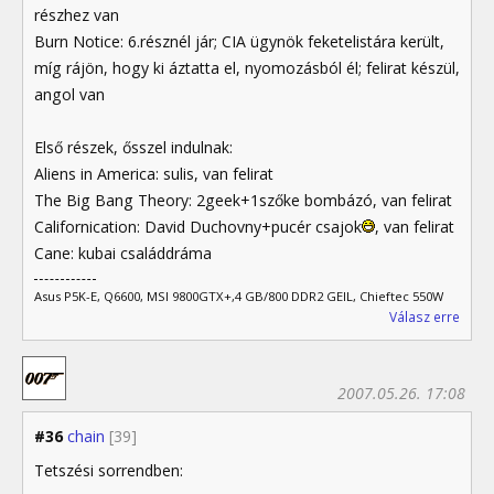
részhez van
Burn Notice: 6.résznél jár; CIA ügynök feketelistára került,
míg rájön, hogy ki áztatta el, nyomozásból él; felirat készül,
angol van
Első részek, ősszel indulnak:
Aliens in America: sulis, van felirat
The Big Bang Theory: 2geek+1szőke bombázó, van felirat
Californication: David Duchovny+pucér csajok
, van felirat
Cane: kubai családdráma
Asus P5K-E, Q6600, MSI 9800GTX+,4 GB/800 DDR2 GEIL, Chieftec 550W
Válasz erre
2007.05.26. 17:08
#36
chain
[39]
Tetszési sorrendben: