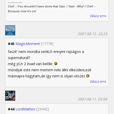
Chef : -You shouldn't have done that Stan. / Stan: -Why? / Chef: -
Because now it's on!
Válasz erre
2007.08.12. 22:23
#45
MagicMoment
[17778]
faszé' nem mondta senki,h ennyire rajságos a
supernatural?
még jó,h 2 évad van belőle.
mondjuk este nem mertem neki állni elkezdeni,ezé
másnapra hagytam,de így nem is olyan vészes
Válasz erre
2007.08.11. 03:04
#44
LordMatteo
[29442]