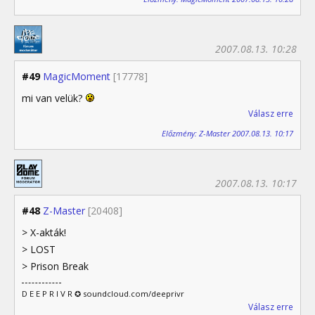
2007.08.13. 10:28
#49
MagicMoment
[17778]
mi van velük?
Válasz erre
Előzmény: Z-Master 2007.08.13. 10:17
2007.08.13. 10:17
#48
Z-Master
[20408]
> X-akták!
> LOST
> Prison Break
D E E P R I V R ✪ soundcloud.com/deeprivr
Válasz erre