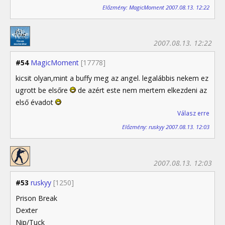
Előzmény: MagicMoment 2007.08.13. 12:22
2007.08.13. 12:22
#54
MagicMoment
[17778]
kicsit olyan,mint a buffy meg az angel. legalábbis nekem ez
ugrott be elsőre
de azért este nem mertem elkezdeni az
első évadot
Válasz erre
Előzmény: ruskyy 2007.08.13. 12:03
2007.08.13. 12:03
#53
ruskyy
[1250]
Prison Break
Dexter
Nip/Tuck