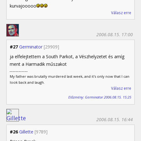
kurvajooooo
Válasz erre
2006.08.15. 17:00
#27
Germinator
[29909]
ja elfelejtettem a South Parkot, a Vészhelyzetet és amíg
ment a Harmadik műszakot
My father was brutally murdered last week, and it's only now that I can
look back and laugh.
Válasz erre
Előzmény: Germinator 2006.08.15. 15:25
2006.08.15. 16:44
#26
Gillette
[9789]