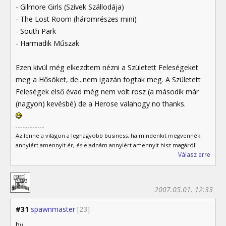
- Gilmore Girls (Szívek Szállodája)
- The Lost Room (háromrészes mini)
- South Park
- Harmadik Műszak
Ezen kivül még elkezdtem nézni a Született Feleségeket
meg a Hősöket, de...nem igazán fogtak meg. A Született
Feleségek első évad még nem volt rosz (a második már
(nagyon) kevésbé) de a Herose valahogy no thanks.
Az lenne a világon a legnagyobb business, ha mindenkit megvennék
annyiért amennyit ér, és eladnám annyiért amennyit hisz magáról!
Válasz erre
2007.05.01. 12:33
#31
spawnmaster
[23]
hy