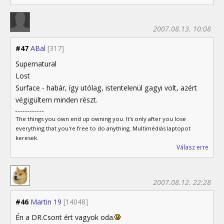
2007.08.13. 10:08
#47
ABal
[317]
Supernatural
Lost
Surface - habár, így utólag, istentelenül gagyi volt, azért
végigültem minden részt.
The things you own end up owning you. It's only after you lose
everything that you're free to do anything. Multimédiás laptopot
keresek.
Válasz erre
2007.08.12. 22:28
#46
Martin 19
[14048]
Én a DR.Csont ért vagyok oda.