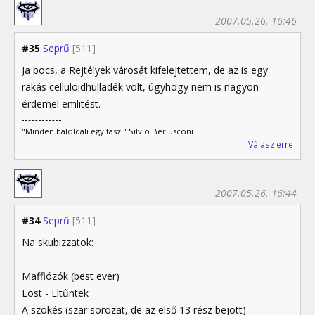
2007.05.26. 16:46
#35
Seprű
[511]
Ja bocs, a Rejtélyek városát kifelejtettem, de az is egy
rakás celluloidhulladék volt, úgyhogy nem is nagyon
érdemel emlitést.
"Minden baloldali egy fasz." Silvio Berlusconi
Válasz erre
2007.05.26. 16:44
#34
Seprű
[511]
Na skubizzatok:
Maffiózók (best ever)
Lost - Eltűntek
A szökés (szar sorozat, de az első 13 rész bejött)