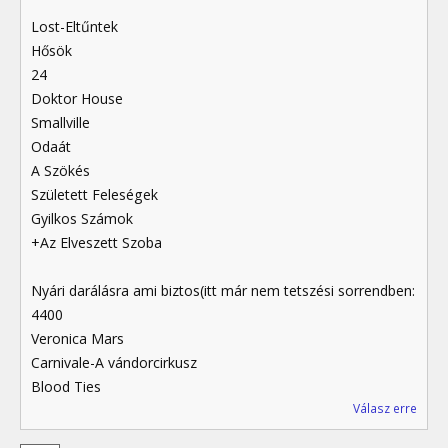
Lost-Eltűntek
Hősök
24
Doktor House
Smallville
Odaát
A Szökés
Született Feleségek
Gyilkos Számok
+Az Elveszett Szoba
Nyári darálásra ami biztos(itt már nem tetszési sorrendben:
4400
Veronica Mars
Carnivale-A vándorcirkusz
Blood Ties
Válasz erre