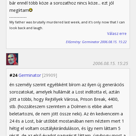
bár ennél több köze a sorozathoz nincs köze... ezt jól
megírtam
My father was brutally murdered last week, and it's only now that I can
look back and laugh.
Válasz erre
Előzmény: Germinator 2006.08.15. 15:22
2006.08.15. 15:25
#24
Germinator
[29909]
én személy szerint egyébként bírom az ilyen új generációs
sorozatokat, amelyek hullámát a Lost indította el, aztán
jött a többi, hogy Rejtélyek Városa, Prison Break, 4400,
stb. (hozzáteszem szerintem a Dolmen is ebbe akart
beletartozni, de nem jött össze neki). Az én kedvenceim a
24 és a Lost, bár utóbbit mostanában nem néztem mert 1
hétig el voltam osztálykiránduláson, és így nem láttam 5
részt, de az első évadot nagyrészt láttam, úgyhogy most a