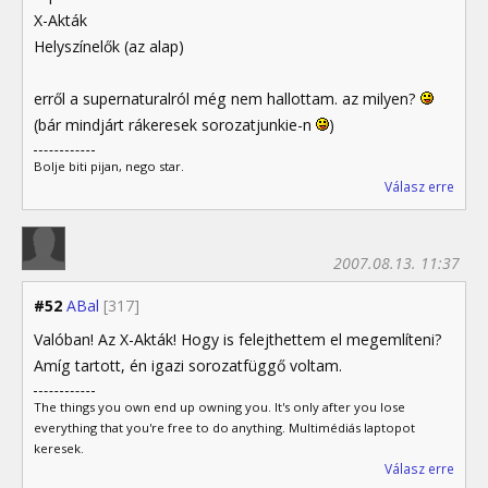
X-Akták
Helyszínelők (az alap)
erről a supernaturalról még nem hallottam. az milyen?
(bár mindjárt rákeresek sorozatjunkie-n
)
Bolje biti pijan, nego star.
Válasz erre
2007.08.13. 11:37
#52
ABal
[317]
Valóban! Az X-Akták! Hogy is felejthettem el megemlíteni?
Amíg tartott, én igazi sorozatfüggő voltam.
The things you own end up owning you. It's only after you lose
everything that you're free to do anything. Multimédiás laptopot
keresek.
Válasz erre