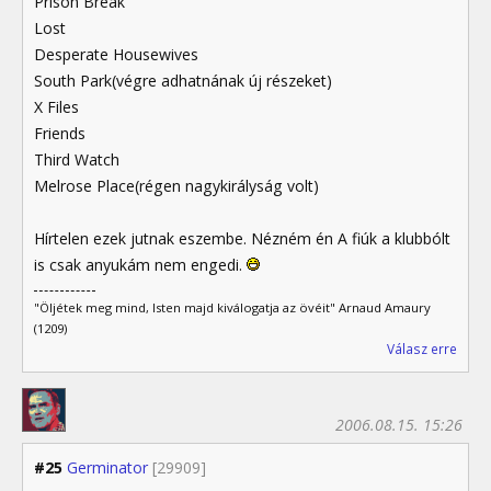
Prison Break
Lost
Desperate Housewives
South Park(végre adhatnának új részeket)
X Files
Friends
Third Watch
Melrose Place(régen nagykirályság volt)
Hírtelen ezek jutnak eszembe. Nézném én A fiúk a klubbólt
is csak anyukám nem engedi.
"Öljétek meg mind, Isten majd kiválogatja az övéit" Arnaud Amaury
(1209)
Válasz erre
2006.08.15. 15:26
#25
Germinator
[29909]