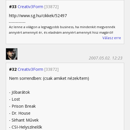
#33
Creativ3Form
[33872]
http://www.sg.hu/cikkek/52497
Az lenne a világon a legnagyobb business, ha mindenkit megvennék
annyiért amennyit ér, és eladnám annyiért amennyit hisz magáról!
Válasz erre
2007.05.02. 12:23
#32
Creativ3Form
[33872]
Nem sorrendben: (csak amiket nézek/tem)
- Jóbarátok
- Lost
- Prison Break
- Dr. House
- Sírhant Művek
- CSI-Helyszínelők