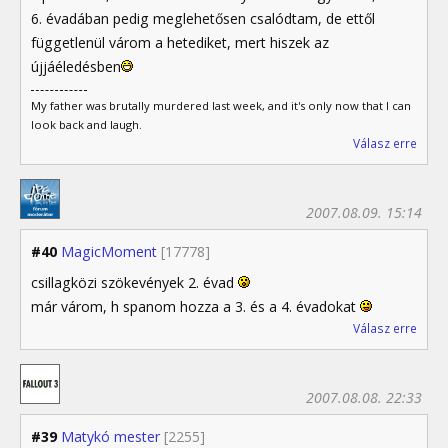
6. évadában pedig meglehetősen csalódtam, de ettől
függetlenül várom a hetediket, mert hiszek az
újjáéledésben
My father was brutally murdered last week, and it's only now that I can
look back and laugh.
Válasz erre
2007.08.09. 15:14
#40
MagicMoment
[17778]
csillagközi szökevények 2. évad
már várom, h spanom hozza a 3. és a 4. évadokat
Válasz erre
2007.08.08. 22:33
#39
Matykó mester
[2255]