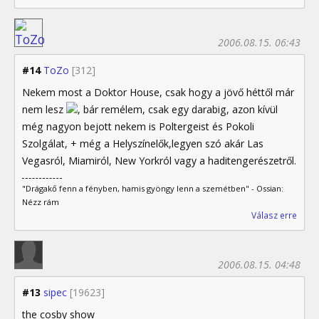
2006.08.15. 06:43
#14
ToZo
[312]
Nekem most a Doktor House, csak hogy a jövő héttől már
nem lesz
, bár remélem, csak egy darabig, azon kívül
még nagyon bejott nekem is Poltergeist és Pokoli
Szolgálat, + még a Helyszínelők,legyen szó akár Las
Vegasról, Miamiról, New Yorkról vagy a haditengerészetről.
"Drágakő fenn a fényben, hamis gyöngy lenn a szemétben" - Ossian:
Nézz rám
Válasz erre
2006.08.15. 04:48
#13
sipec
[19623]
the cosby show