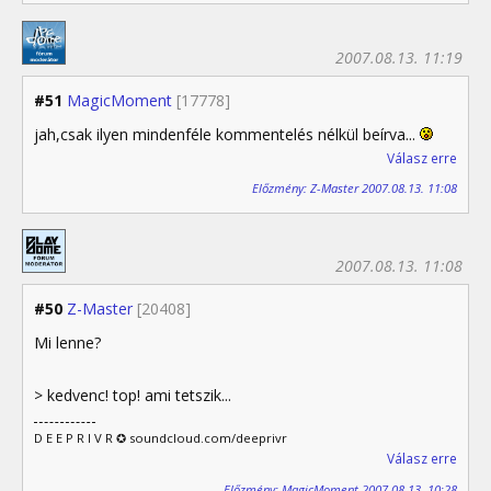
2007.08.13. 11:19
#51
MagicMoment
[17778]
jah,csak ilyen mindenféle kommentelés nélkül beírva...
Válasz erre
Előzmény: Z-Master 2007.08.13. 11:08
2007.08.13. 11:08
#50
Z-Master
[20408]
Mi lenne?
> kedvenc! top! ami tetszik...
D E E P R I V R ✪ soundcloud.com/deeprivr
Válasz erre
Előzmény: MagicMoment 2007.08.13. 10:28