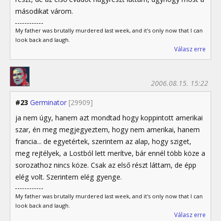
másodikat várom.
My father was brutally murdered last week, and it's only now that I can
look back and laugh.
Válasz erre
2006.08.15. 15:22
#23
Germinator
[29909]
ja nem úgy, hanem azt mondtad hogy koppintott amerikai
szar, én meg megjegyeztem, hogy nem amerikai, hanem
francia... de egyetértek, szerintem az alap, hogy sziget,
meg rejtélyek, a Lostból lett merítve, bár ennél több köze a
sorozathoz nincs köze. Csak az első részt láttam, de épp
elég volt. Szerintem elég gyenge.
My father was brutally murdered last week, and it's only now that I can
look back and laugh.
Válasz erre