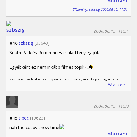
Válasz erre
Előzmény: szbszig 2006.08.15. 11:51
2006.08.15. 11:51
#16
szbszig
[33649]
South Park és Rém rendes család tényleg jók.
Egyébként ez nem inkább filmes topik?...
Serbia is like Nokia: each year a new model, and it's getting smaller.
Válasz erre
2006.08.15. 11:33
#15
sipec
[19623]
nah the cosby show time
Válasz erre