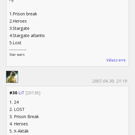
1.Prison break
2.Heroes
3.Stargate
4.Stargate atlantis
5.Lost
Star wars
Válasz erre
2007.04.30. 21:19
#30
LiT
[20136]
1. 24
2. LOST
3. Prison Break
4. Heroes
5. X-Akták