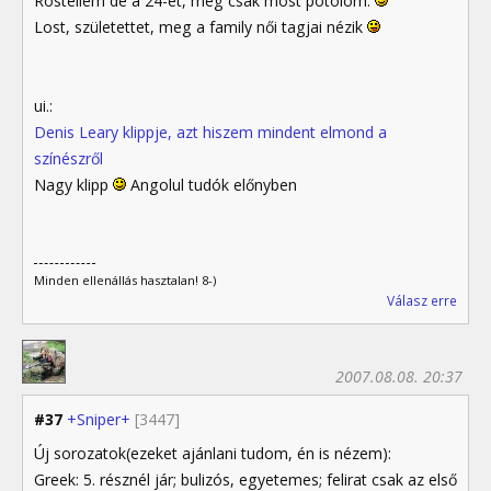
Röstellem de a 24-et, még csak most pótolom.
Lost, születettet, meg a family női tagjai nézik
ui.:
Denis Leary klippje, azt hiszem mindent elmond a
színészről
Nagy klipp
Angolul tudók előnyben
Minden ellenállás hasztalan! 8-)
Válasz erre
2007.08.08. 20:37
#37
+Sniper+
[3447]
Új sorozatok(ezeket ajánlani tudom, én is nézem):
Greek: 5. résznél jár; bulizós, egyetemes; felirat csak az első