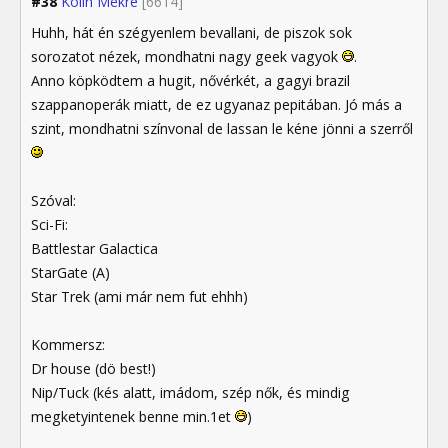
#38
Kolin Mekré
[6614]
Huhh, hát én szégyenlem bevallani, de piszok sok
sorozatot nézek, mondhatni nagy geek vagyok
.
Anno köpködtem a hugit, nővérkét, a gagyi brazil
szappanoperák miatt, de ez ugyanaz pepitában. Jó más a
szint, mondhatni színvonal de lassan le kéne jönni a szerről
Szóval:
Sci-Fi:
Battlestar Galactica
StarGate (A)
Star Trek (ami már nem fut ehhh)
Kommersz:
Dr house (dö best!)
Nip/Tuck (kés alatt, imádom, szép nők, és mindig
megketyintenek benne min.1et
)