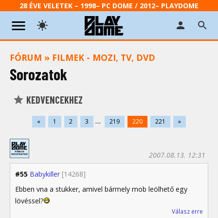
28 ÉVE VELETEK – 1998– PC DOME / 2012– PLAYDOME
FÓRUM
»
FILMEK - MOZI, TV, DVD
Sorozatok
KEDVENCEKHEZ
...
«
1
2
3
219
220
221
»
2007.08.13. 12:31
#55
Babykiller
[14268]
Ebben vna a stukker, amivel bármely mob leölhető egy
lövéssel?
Válasz erre