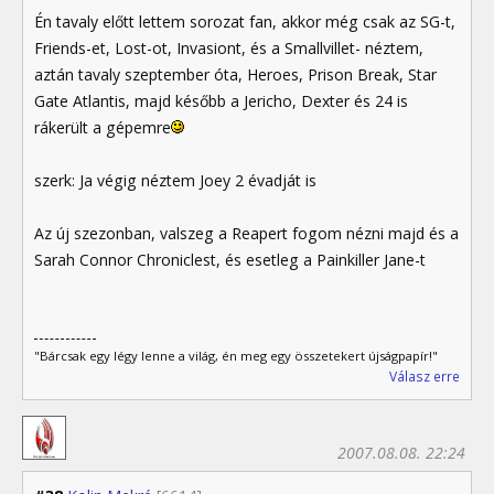
Én tavaly előtt lettem sorozat fan, akkor még csak az SG-t,
Friends-et, Lost-ot, Invasiont, és a Smallvillet- néztem,
aztán tavaly szeptember óta, Heroes, Prison Break, Star
Gate Atlantis, majd később a Jericho, Dexter és 24 is
rákerült a gépemre
szerk: Ja végig néztem Joey 2 évadját is
Az új szezonban, valszeg a Reapert fogom nézni majd és a
Sarah Connor Chroniclest, és esetleg a Painkiller Jane-t
"Bárcsak egy légy lenne a világ, én meg egy összetekert újságpapír!"
Válasz erre
2007.08.08. 22:24