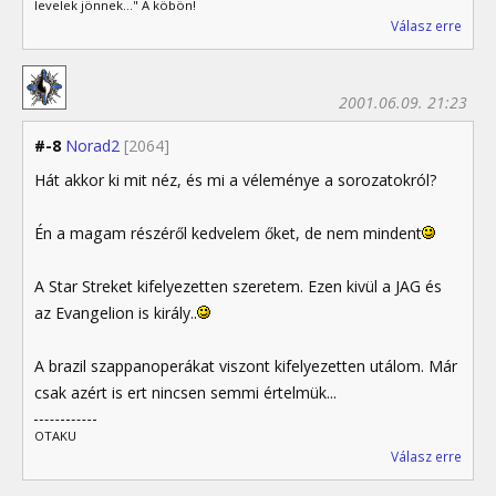
levelek jönnek..." A köbön!
Válasz erre
2001.06.09. 21:23
#-8
Norad2
[2064]
Hát akkor ki mit néz, és mi a véleménye a sorozatokról?
Én a magam részéről kedvelem őket, de nem mindent
A Star Streket kifelyezetten szeretem. Ezen kivül a JAG és
az Evangelion is király..
A brazil szappanoperákat viszont kifelyezetten utálom. Már
csak azért is ert nincsen semmi értelmük...
OTAKU
Válasz erre