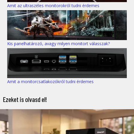
Amit az ultraszéles monitorokról tudni érdemes
Kis panelhatározó, avagy milyen monitort válasszak?
Amit a monitorcsatlakozókról tudni érdemes
Ezeket is olvasd el!