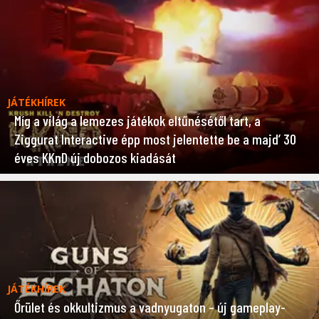
JÁTÉKHÍREK
Míg a világ a lemezes játékok eltűnésétől tart, a
Ziggurat Interactive épp most jelentette be a majd’ 30
éves KKnD új dobozos kiadását
JÁTÉKHÍREK
Őrület és okkultizmus a vadnyugaton – új gameplay-