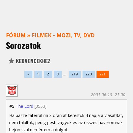
FÓRUM
»
FILMEK - MOZI, TV, DVD
Sorozatok
KEDVENCEKHEZ
...
«
1
2
3
219
220
221
2001.06.13. 21:00
#5
The Lord
[3553]
Há bazze faterral mi 3 órán át kerestük 4 napja a viasat3at,
nem találtuk, pedig pesti vagyok és az összes haveromnak
bejön szal nemértem a dolgot