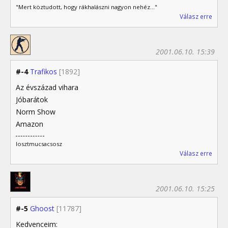
"Mert köztudott, hogy rákhalászni nagyon nehéz..."
Válasz erre
2001.06.10. 15:39
#-4
Trafikos
[1892]
Az évszázad vihara
Jóbarátok
Norm Show
Amazon
losztmucsacsosz
Válasz erre
2001.06.10. 15:25
#-5
Ghoost
[11787]
Kedvenceim: