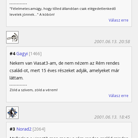
"Félelmetes amúgy, hogy tőled állandóan csak elégedetlenkedő
levelek jönnek..." A köbön!
Válasz erre
2001.06.13. 20:58
#4
Gagyi
[1466]
Nekem van Viasat3-am, de nem nézem az Rém rendes
család-ot, mert 15 éves részeket adják, amelyeket már
láttam.
Zöld a szívem, zöld a vérem!
Válasz erre
2001.06.13. 18:45
#3
Norad2
[2064]