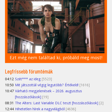
Ezt még nem találtad ki, próbáld meg most!
Legfrissebb fórumtémák
04:12
Szét*** az ideg
[5523]
10:50
Mit játszottál végig legutóbb? Értékeld!
[1616]
10:47
Várható megjelenések – 2026. augusztus
[hozzászólások]
[19]
08:31
The Alters: Last Variable DLC teszt [hozzászólások]
[2]
12:44
Hihetetlen hírek a nagyvilágból
[4636]