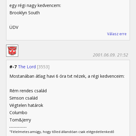
egy régi nagy kedvencem:
Brooklyn South
ÜDV
Válasz erre
2001.06.09. 21:52
#-7
The Lord
[3553]
Mostanában átlag havi 6 óra tvt nézek, a régi kedvenceim:
Rém rendes család
Simson család
Végtelen határok
Columbo
Tom&Jerry
"Félelmetes amúgy, hogy tőled állandóan csak elégedetlenkedő