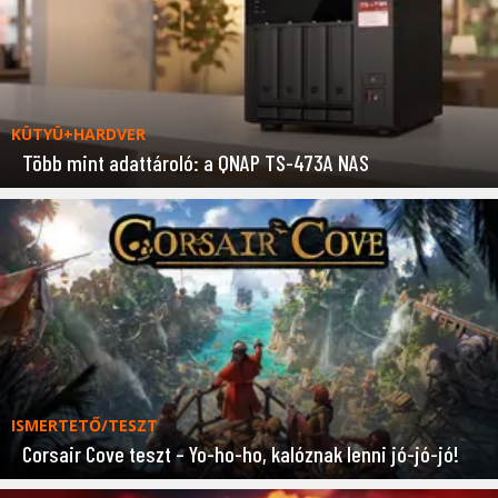
KÜTYÜ+HARDVER
Több mint adattároló: a QNAP TS-473A NAS
ISMERTETŐ/TESZT
Corsair Cove teszt – Yo-ho-ho, kalóznak lenni jó-jó-jó!