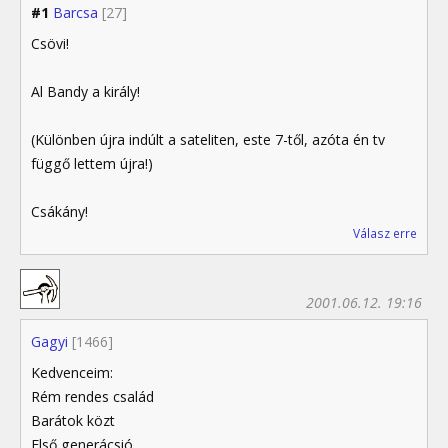
#1
Barcsa
[27]
Csövi!
Al Bandy a király!
(Különben újra indúlt a sateliten, este 7-től, azóta én tv
függő lettem újra!)
Csákány!
Válasz erre
2001.06.12. 19:16
Gagyi
[1466]
Kedvenceim:
Rém rendes család
Barátok közt
Első generácsió