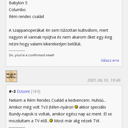
Babylon 5
Columbo
Rém rendes család
A szappanoperákat én sem túlzottan kultiválom, mert
nagyon el vannak nyújtva és nem akarom őket egy évig
nézni hogy valami kikerekedjen belőlük.
Sir, you're a confirmed newt!
Válasz erre
2001.06.10. 19:46
#-3
Dzsoni
[184]
Nekem a Rém Rendes Család a kedvencem. Huhúú...
Amikor még volt Tv3 (télen-nyáron
akkor speciális
Bundy-napok is voltak, amikor egész nap az ment. El se
mozdultam a TV elől...
Most már alig nézek TVt.