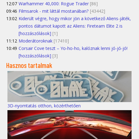
12:07
Warhammer 40,000: Rogue Trader
[86]
09:46
Filmsarok - mit láttál mostanában?
[43442]
13:02
Kiderült végre, hogy mikor jön a következő Aliens-játék,
pontos dátumot kapott az Aliens: Fireteam Elite 2 is
[hozzászólások]
[1]
11:12
Moderátoroknak
[17410]
10:49
Corsair Cove teszt – Yo-ho-ho, kalóznak lenni jó-jó-jó!
[hozzászólások]
[3]
Hasznos tartalmak
3D-nyomtatás otthon, közérthetően