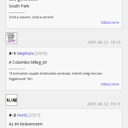
South Park
Zöld a szívem, zöld a vérem!
Válasz erre
2001.06.12. 19:13
#-1
Mephisto
[5959]
A Colombo télleg jó!
"A bölcselet csupán költészete azoknak, mikről még nincsen
fogalmunk" M.I.
Válasz erre
2001.06.12. 19:11
#-2
HoriG
[2557]
Az én kedvenceim: