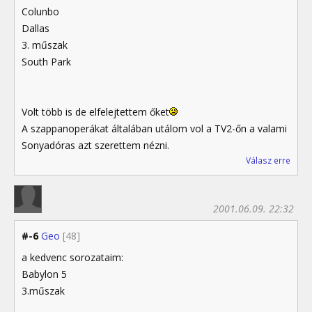
Colunbo
Dallas
3. műszak
South Park
Volt több is de elfelejtettem őket
A szappanoperákat általában utálom vol a TV2-őn a valami
Sonyadóras azt szerettem nézni.
Válasz erre
2001.06.09. 22:32
#-6
Geo
[48]
a kedvenc sorozataim:
Babylon 5
3.műszak