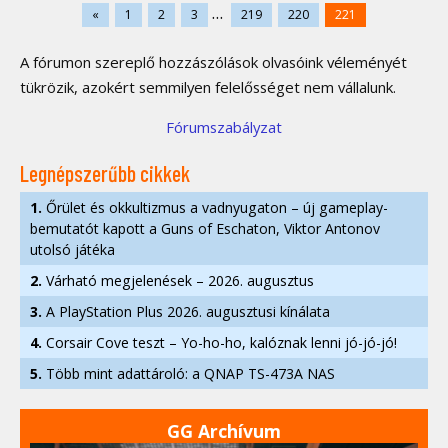
...
«
1
2
3
219
220
221
A fórumon szereplő hozzászólások olvasóink véleményét
tükrözik, azokért semmilyen felelősséget nem vállalunk.
Fórumszabályzat
Legnépszerűbb cikkek
1.
Őrület és okkultizmus a vadnyugaton – új gameplay-
bemutatót kapott a Guns of Eschaton, Viktor Antonov
utolsó játéka
2.
Várható megjelenések – 2026. augusztus
3.
A PlayStation Plus 2026. augusztusi kínálata
4.
Corsair Cove teszt – Yo-ho-ho, kalóznak lenni jó-jó-jó!
5.
Több mint adattároló: a QNAP TS-473A NAS
GG Archívum