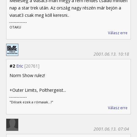
Mellesleg a viasat3-man megy a rém rendes család minden
nap a star trek után. Az ország nagy részén már bejön a
viasat3 csak meg köll keresni..
OTAKU
Válasz erre
2001.06.13. 10:18
#2
Eric
[20761]
Norm Show rulez!
+Outer Limits, Polthergeist...
"Dilisek ezek a rómaiak...!"
Válasz erre
2001.06.13. 07:04