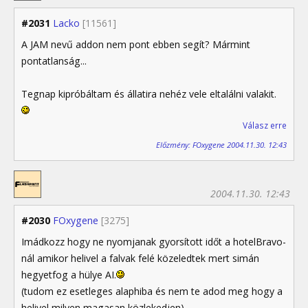
#2031
Lacko
[11561]
A JAM nevű addon nem pont ebben segít? Mármint
pontatlanság...
Tegnap kipróbáltam és állatira nehéz vele eltalálni valakit.
Válasz erre
Előzmény: FOxygene 2004.11.30. 12:43
2004.11.30. 12:43
#2030
FOxygene
[3275]
Imádkozz hogy ne nyomjanak gyorsított időt a hotelBravo-
nál amikor helivel a falvak felé közeledtek mert simán
hegyetfog a hülye AI.
(tudom ez esetleges alaphiba és nem te adod meg hogy a
helivel milyen magasan közlekedjen)