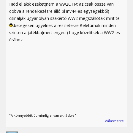
Hidd el akik ezeket(nem a ww2CTI-t az csak össze van
dobva a rendelkezésre álló pl inv44-es egységekből)
csinálják ugyanolyan szakértő WW2 megszállotak mint te
,betegesen ügyelnek a részletekre.Beletúrnak minden
szinten a játékba(mert engedi) hogy közelítsék a WW2-es
érához.
"A könnyebbik út mindíg el van aknásítva"
Válasz erre