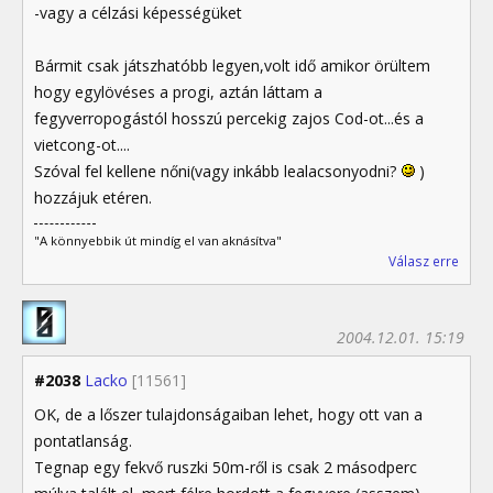
-vagy a célzási képességüket
Bármit csak játszhatóbb legyen,volt idő amikor örültem
hogy egylövéses a progi, aztán láttam a
fegyverropogástól hosszú percekig zajos Cod-ot...és a
vietcong-ot....
Szóval fel kellene nőni(vagy inkább lealacsonyodni?
)
hozzájuk etéren.
"A könnyebbik út mindíg el van aknásítva"
Válasz erre
2004.12.01. 15:19
#2038
Lacko
[11561]
OK, de a lőszer tulajdonságaiban lehet, hogy ott van a
pontatlanság.
Tegnap egy fekvő ruszki 50m-ről is csak 2 másodperc