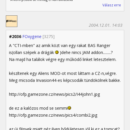
Válasz erre
2004.12.01. 14:03
#2036
FOxygene
[3275]
A "CTI-mben" az amik közt van egy rakat BAS Ranger
is(ollan szépek a drágák
)dehe nincs JAM addon.........?
Na majd ha találok végre egy működő linket letesztelem.
készítenek egy Aliens MOD-ot most láttam a CZ-n,végre.
Meg micsoda Invasion44-es képcsodák tündökölnek bakke.
http://ofp.gamezone.cz/news/pics2/I44john1.jpg
de ez a kalózos mod se semmi
http://ofp.gamezone.cz/news/pics4/combi2.jpg
az új fények miatt néz ilyen bődületesen jól ki ez a tomcat?