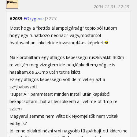
2004.12.01. 22:28
#2039
FOxygene
[3275]
Most hogy a "kettős állampolgárság" topic-ból tudom
hogy egy "unatkozó neonáci" vagy,mostantól
óvatosabban linkelek ide invasion44-es képeket
Na kipróbáltam egy átlagos képességű ruszkival,kb 300m-
re volt,én meg zizegtem ide oda,lépkedtem,még le is
hasaltam,de 2-3mp után tutira kilőtt.
Ez egy átlagos képességű volt de mivel én azt a
sz*jbabaszott
"super AI" paramétert minden install után kapásból
bekapcsoltam ..hát az lecsökkenti a livetime-ot 1mp-re
sztem.
Magyarul semmit nem változik.Nyomjelzők nem voltak
eddig is?
Jó lenne oldalról nézni vmi nagyobb tűzpárbajt ott kiderülne