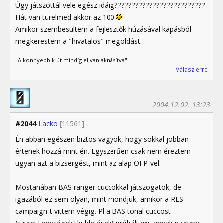
Úgy játszottál vele egész idáig??????????????????????????
Hát van türelmed akkor az 100.
Amikor szembesültem a fejlesztők húzásával kapásból
megkerestem a "hivatalos" megoldást.
"A könnyebbik út mindíg el van aknásítva"
Válasz erre
2004.12.02. 13:23
#2044
Lacko
[11561]
Én abban egészen biztos vagyok, hogy sokkal jobban
értenek hozzá mint én. Egyszerűen csak nem éreztem
ugyan azt a bizsergést, mint az alap OFP-vel.
Mostanában BAS ranger cuccokkal játszogatok, de
igazából ez sem olyan, mint mondjuk, amikor a RES
campaign-t vittem végig. Pl a BAS tonal cuccost
(sziget+egységek+küldetések) próbáltam, annak nagyon