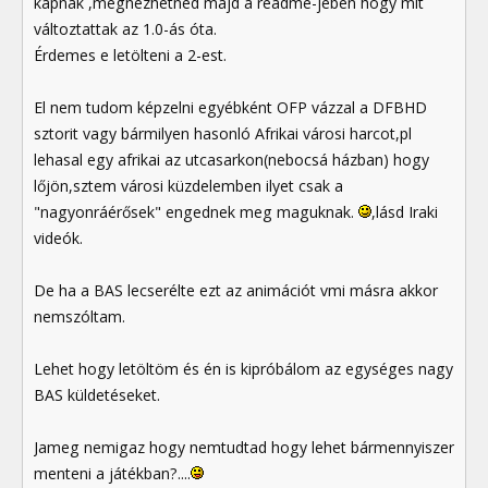
kapnak ,megnézhetnéd majd a readme-jében hogy mit
változtattak az 1.0-ás óta.
Érdemes e letölteni a 2-est.
El nem tudom képzelni egyébként OFP vázzal a DFBHD
sztorit vagy bármilyen hasonló Afrikai városi harcot,pl
lehasal egy afrikai az utcasarkon(nebocsá házban) hogy
lőjön,sztem városi küzdelemben ilyet csak a
"nagyonráérősek" engednek meg maguknak.
,lásd Iraki
videók.
De ha a BAS lecserélte ezt az animációt vmi másra akkor
nemszóltam.
Lehet hogy letöltöm és én is kipróbálom az egységes nagy
BAS küldetéseket.
Jameg nemigaz hogy nemtudtad hogy lehet bármennyiszer
menteni a játékban?....