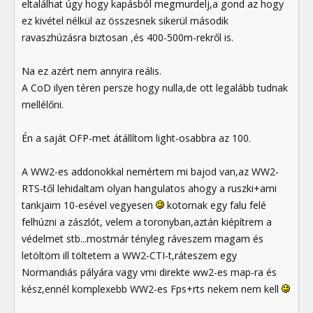
eltalálhat úgy hogy kapásból megmurdelj,a gond az hogy
ez kivétel nélkül az összesnek sikerül második
ravaszhúzásra biztosan ,és 400-500m-rekről is.
Na ez azért nem annyira reális.
A CoD ilyen téren persze hogy nulla,de ott legalább tudnak
mellélőni.
Én a saját OFP-met átállítom light-osabbra az 100.
A WW2-es addonokkal nemértem mi bajod van,az WW2-
RTS-től lehidaltam olyan hangulatos ahogy a ruszki+ami
tankjaim 10-esével vegyesen
kotornak egy falu felé
felhúzni a zászlót, velem a toronyban,aztán kiépítrem a
védelmet stb...mostmár tényleg ráveszem magam és
letöltöm ill töltetem a WW2-CTI-t,ráteszem egy
Normandiás pályára vagy vmi direkte ww2-es map-ra és
kész,ennél komplexebb WW2-es Fps+rts nekem nem kell