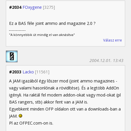
#2034
FOxygene
[3275]
Ez a BAS féle joint ammo and magazine 2.0 ?
"A könnyebbik út mindíg el van aknásítva"
Válasz erre
2004.12.01. 13:43
#2033
Lacko
[11561]
A JAM igazából égy lőszer mod (joint ammo magazines -
vagy valami hasonlónak a rövidítése). És a legtöbb AddOn
igényli. Ha raktál fel modern addon-okat vagy mod-okat (pl
BAS rangers, stb) akkor fent van a JAM is.
Egyebkent minden OFP oldalon ott van a downloads-ban a
JAM.
Pl az OFPEC.com-on is.