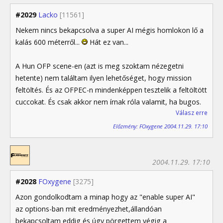
#2029
Lacko
[11561]
Nekem nincs bekapcsolva a super AI mégis homlokon lő a
kalás 600 méterről...
Hát ez van...
A Hun OFP scene-en (azt is meg szoktam nézegetni
hetente) nem találtam ilyen lehetőséget, hogy mission
feltöltés. És az OFPEC-n mindenképpen tesztelik a feltöltött
cuccokat. És csak akkor nem írnak róla valamit, ha bugos.
Válasz erre
Előzmény: FOxygene 2004.11.29. 17:10
2004.11.29. 17:10
#2028
FOxygene
[3275]
Azon gondolkodtam a minap hogy az "enable super AI"
az options-ban mit eredményezhet,állandóan
bekapcsoltam eddig és úgy pörgettem végig a