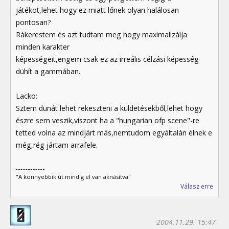
játékot,lehet hogy ez miatt lőnek olyan halálosan
pontosan?
Rákerestem és azt tudtam meg hogy maximalizálja
minden karakter
képességeit,engem csak ez az irreális célzási képesség
dühít a gammában.
Lacko:
Sztem dunát lehet rekeszteni a küldetésekből,lehet hogy
észre sem veszik,viszont ha a "hungarian ofp scene"-re
tetted volna az mindjárt más,nemtudom egyáltalán élnek e
még,rég jártam arrafele.
"A könnyebbik út mindíg el van aknásítva"
Válasz erre
2004.11.29. 15:47