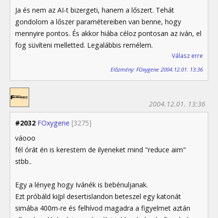
Ja és nem az AI-t bizergeti, hanem a lőszert. Tehát
gondolom a lőszer paramétereiben van benne, hogy
mennyire pontos. És akkor hiába céloz pontosan az iván, el
fog süvíteni melletted. Legalábbis remélem.
Válasz erre
Előzmény: FOxygene 2004.12.01. 13:36
2004.12.01. 13:36
#2032
FOxygene
[3275]
váooo
fél órát én is kerestem de ilyeneket mind "reduce aim"
stbb..
Egy a lényeg hogy Ivánék is bebénuljanak.
Ezt próbáld ki(pl desertislandon beteszel egy katonát
simába 400m-re és felhívod magadra a figyelmet aztán