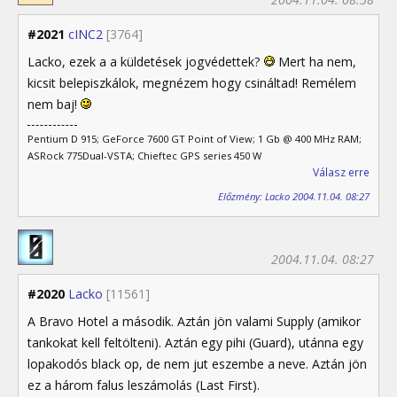
#2021
cINC2
[3764]
Lacko, ezek a a küldetések jogvédettek?
Mert ha nem,
kicsit belepiszkálok, megnézem hogy csináltad! Remélem
nem baj!
Pentium D 915; GeForce 7600 GT Point of View; 1 Gb @ 400 MHz RAM;
ASRock 775Dual-VSTA; Chieftec GPS series 450 W
Válasz erre
Előzmény: Lacko 2004.11.04. 08:27
2004.11.04. 08:27
#2020
Lacko
[11561]
A Bravo Hotel a második. Aztán jön valami Supply (amikor
tankokat kell feltölteni). Aztán egy pihi (Guard), utánna egy
lopakodós black op, de nem jut eszembe a neve. Aztán jön
ez a három falus leszámolás (Last First).