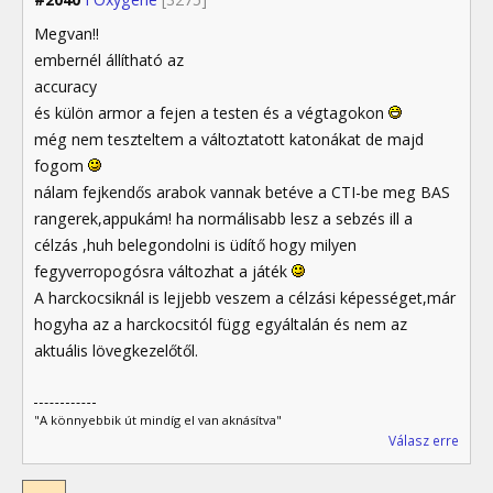
Megvan!!
embernél állítható az
accuracy
és külön armor a fejen a testen és a végtagokon
még nem teszteltem a változtatott katonákat de majd
fogom
nálam fejkendős arabok vannak betéve a CTI-be meg BAS
rangerek,appukám! ha normálisabb lesz a sebzés ill a
célzás ,huh belegondolni is üdítő hogy milyen
fegyverropogósra változhat a játék
A harckocsiknál is lejjebb veszem a célzási képességet,már
hogyha az a harckocsitól függ egyáltalán és nem az
aktuális lövegkezelőtől.
"A könnyebbik út mindíg el van aknásítva"
Válasz erre