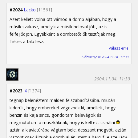
#2024
Lacko
[11561]
Azért kellett volna ott várnod a domb aljában, hogy a
másik szakasz, amelyik a másik heloval jött, az is
felfejlődjön. Egyébként a dombtetőt ők tisztítják meg.
Tiétek a falu lesz.
Válasz erre
Előzmény: iX 2004.11.04. 11:30
2004.11.04. 11:30
#2023
iX
[1374]
tegnap belenéztem malden felszabadításába. miután
kiderült, hogy embereket végeznek ki, amellett, hogy
benzin és kaja sincs, gondoltam belevágok és
megmutatom a muszkáknak, hogy is kell ezt csinálni
aztán a klaviatúrába vágtam bele. desszant megvót, aztán
viszont csak álltunk a domb alján, mint a harci f...ejsze. úgy