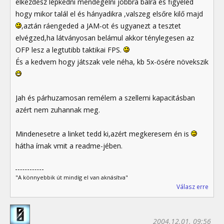
elkezdesz lépkedni mendegélni jobbra balra és figyeled
hogy mikor talál el és hányadikra ,valszeg elsőre kilő majd
,aztán ráengeded a JAM-ot és ugyanezt a tesztet
elvégzed,ha látványosan belámul akkor ténylegesen az
OFP lesz a legtutibb taktikai FPS.
És a kedvem hogy játszak vele néha, kb 5x-ösére növekszik
Jah és párhuzamosan remélem a szellemi kapacitásban
azért nem zuhannak meg.
Mindenesetre a linket tedd ki,azért megkeresem én is
hátha írnak vmit a readme-jében.
"A könnyebbik út mindíg el van aknásítva"
Válasz erre
2004.12.01. 09:56