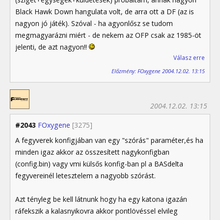
Black Hawk Down hangulata volt, de arra ott a DF (az is
nagyon jó játék). Szóval - ha agyonlősz se tudom
megmagyarázni miért - de nekem az OFP csak az 1985-öt
jelenti, de azt nagyon!!
Válasz erre
Előzmény: FOxygene 2004.12.02. 13:15
2004.12.02. 13:15
#2043
FOxygene
[3275]
A fegyverek konfigjában van egy "szórás" paraméter,és ha
minden igaz akkor az összesített nagykonfigban
(config.bin) vagy vmi külsős konfig-ban pl a BASdelta
fegyvereinél letesztelem a nagyobb szórást.
Azt tényleg be kell látnunk hogy ha egy katona igazán
ráfekszik a kalasnyikovra akkor pontlövéssel elvileg