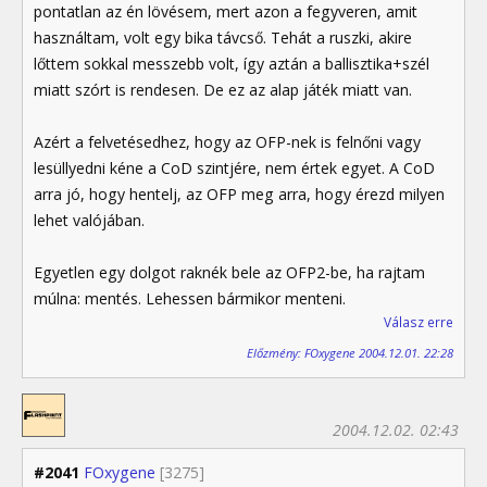
pontatlan az én lövésem, mert azon a fegyveren, amit
használtam, volt egy bika távcső. Tehát a ruszki, akire
lőttem sokkal messzebb volt, így aztán a ballisztika+szél
miatt szórt is rendesen. De ez az alap játék miatt van.
Azért a felvetésedhez, hogy az OFP-nek is felnőni vagy
lesüllyedni kéne a CoD szintjére, nem értek egyet. A CoD
arra jó, hogy hentelj, az OFP meg arra, hogy érezd milyen
lehet valójában.
Egyetlen egy dolgot raknék bele az OFP2-be, ha rajtam
múlna: mentés. Lehessen bármikor menteni.
Válasz erre
Előzmény: FOxygene 2004.12.01. 22:28
2004.12.02. 02:43
#2041
FOxygene
[3275]