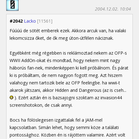
2004.12.02. 10:04
#2042
Lacko
[11561]
Fúúúú de sötét emberek ezek. Akkora arcuk van, ha valaki
lekomcsizza őket, de ők meg úton-útfélen náciznak.
Egyébként még régebben is reklámoztad nekem az OFP-s
WWII AddOn-okat és mondtad, hogy nekem mint nagy
háborús fan-nek, mindenképpen ki kell próbálnom. És párat
ki is próbáltam, de nem nagyon fogott meg. Azt hiszem
valahogy nem tartozik bele az OFP feelingbe. ha wwii-t
akarok játszani, akkor Hidden and Dangerous (az is cseh...
). Ezért aztán én is bazsajogni szoktam az invasion44
screenshotokon, de csak annyi.
Bocs ha fölöslegesen izgattalak fel a JAM-mel
kapcsolatban. Simán lehet, hogy semmi köze a találati
pontossághoz. Közben én is rájöttem valamire. Azért volt