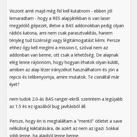
Viszont amit majd még fel kell kutatnom - ebben jól
lemaradtam - hogy a RES alapjátékban is van laser
megjelölő gépezet, illetve a BAS addonokban pedig olyan
rádiós katona, ami nem csak parasztvakítás, hanem
tényleg tud tüzérségi vagy légitámogatást kérni. Persze
ehhez őgy kell megírni a mission-t, szóval nem az
addonban van benne, ott csak a lehetőség. De alapnak
elég lenne rájönnöm, hogy hogyan írhatok olyan küldit,
amiben az alap lézer irányzékot használhatom és jön a
repcsi és telibenyomja, amire mutatok. Te csináltál már
ilyet?
nem tudok 2.0-ás BAS ranger-ekről. szerintem a legújabb
az 1.5 és ez igazából bug javításból áll.
Persze, hogy én is megtaláltam a "mentő" ötletet a save
nélküliség kiiktatására, de azért az nem az igazi. Sokkal
jobb lenne, ha alapból lenne benne.