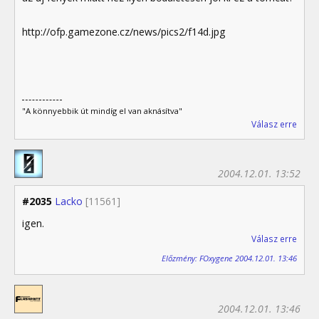
http://ofp.gamezone.cz/news/pics2/f14d.jpg
"A könnyebbik út mindíg el van aknásítva"
Válasz erre
2004.12.01. 13:52
#2035
Lacko
[11561]
igen.
Válasz erre
Előzmény: FOxygene 2004.12.01. 13:46
2004.12.01. 13:46