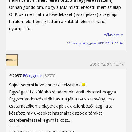
múlva talált el, mert félre hordott a fegyvere (asszem).
Onnan gondolom, hogy a JAM miatt lehetett, mert az alap
OFP-ben nem látni a lövedékeket (nyomjelzés) a tegnapi
halálom elött pedig láttam a kalából felém suhanó
nyomjelzőt.
Válasz erre
Előzmény: FOxygene 2004.12.01. 15:16
2004.12.01. 15:16
#2037
FOxygene
[3275]
Sajna semmi köze ennek a célzáshoz
Egységesíti a különböző addonok tárait lőszereit hogy a
fegyver addonkészítők használják a BAS szabványt és a
csatamezőkön a playerek pl: akik különböző "cég" által
készített m-16-osokat használnak azok a tárakat
csereberélhessék egymás közt.....
"A könnyebbik út mindíg el van aknásítva"