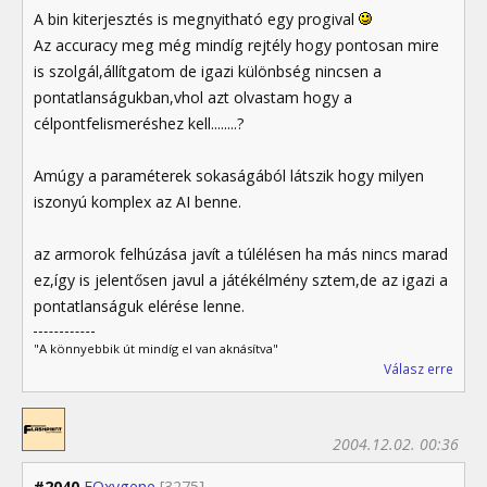
A bin kiterjesztés is megnyitható egy progival
Az accuracy meg még mindíg rejtély hogy pontosan mire
is szolgál,állítgatom de igazi különbség nincsen a
pontatlanságukban,vhol azt olvastam hogy a
célpontfelismeréshez kell........?
Amúgy a paraméterek sokaságából látszik hogy milyen
iszonyú komplex az AI benne.
az armorok felhúzása javít a túlélésen ha más nincs marad
ez,így is jelentősen javul a játékélmény sztem,de az igazi a
pontatlanságuk elérése lenne.
"A könnyebbik út mindíg el van aknásítva"
Válasz erre
2004.12.02. 00:36
#2040
FOxygene
[3275]