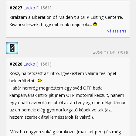
#2027
Lacko
[11561]
Kiraktam a Liberation of Malden-t a OFP Editing Centerre.
Kivancsi leszek, hogy mit irnak majd rola...
Válasz erre
2004.11.04. 14:18
#2026
Lacko
[11561]
Kösz, ha tetszett az intro. Igyekeztem valami feelinget
beleeröltetni...
Habár nemrég megnéztem egy svéd OFP bada
kampányának intro-ját (nem OFP motorral készült, hanem
egy önálló avi volt) és attól aztán tényleg ölhetnékje támad
az embernek: elég gyomorforgató képek voltak (azt
hiszem szerbek által lemészárolt falvakról).
Más: ha nagyon sokáig várakozol (max két perc) és még