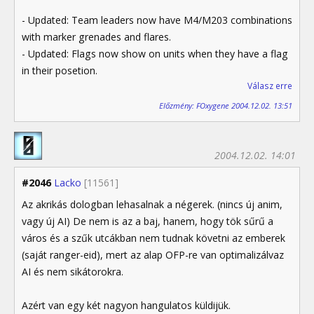
- Updated: Team leaders now have M4/M203 combinations
with marker grenades and flares.
- Updated: Flags now show on units when they have a flag
in their posetion.
Válasz erre
Előzmény: FOxygene 2004.12.02. 13:51
2004.12.02. 14:01
#2046
Lacko
[11561]
Az akrikás dologban lehasalnak a négerek. (nincs új anim,
vagy új AI) De nem is az a baj, hanem, hogy tök sűrű a
város és a szűk utcákban nem tudnak követni az emberek
(saját ranger-eid), mert az alap OFP-re van optimalizálvaz
AI és nem sikátorokra.
Azért van egy két nagyon hangulatos küldijük.