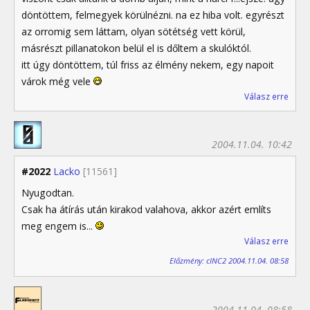
döntöttem, felmegyek körülnézni. na ez hiba volt. egyrészt
az orromig sem láttam, olyan sötétség vett körül,
másrészt pillanatokon belül el is dőltem a skulóktól.
itt úgy döntöttem, túl friss az élmény nekem, egy napoit
várok még vele
Válasz erre
2004.11.04. 10:42
#2022
Lacko
[11561]
Nyugodtan.
Csak ha átírás után kirakod valahova, akkor azért említs
meg engem is...
Válasz erre
Előzmény: cINC2 2004.11.04. 08:58
2004.11.04. 08:58