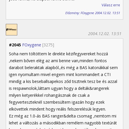
Válasz erre
Előzmény: FOxygene 2004.12.02. 13:51
2004.12.02. 13:51
#2045
FOxygene
[3275]
Soha nem töltöttem le direkte kézifegyvereket hozzá
,nekem bőven elég az ami benne van,minden fontos
darabot beleraktak alapból.,és még a BAS katonákkal sem
igen nyomultam mivel engem mint kommandert a CTI
mindíg a kis beseballsapekos ződ tisztnek tesz be és azzal
is respawnolok,láttam ugyan hogy a delták&rangerek
milyen ketyerékkel rohangásznak de csak a
fegyverteszteknél szembesültem igazán hogy ezek
elkövettek mindent hogy reális felszerelésük legyen.
Ez még az 1.0-ás BAS ranger&delta csomag ,nemtom mi
lehet a változás a másodikban remélem nagyobb textúrát