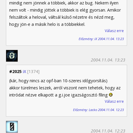
mindig nem jönnek a többiek, akkor az bug. Nekem ilyen
nem volt - mindig jöttek a többiek is elég gyorsan. Amikor
felszáltok a heloval, váltsál külső nézetre és nézd meg,
hogy jön-e a másik helo is a többiekkel.
Válasz erre
Előzmény: iX 2004.11.04. 13:23
2004.11.04. 13:23
#2025
iX
[1374]
(kár, hogy nincs az opf-ban 10-szeres időgyorsítás)
akkor türelmes leszek, arról viszont nem tehetek, hogy az
intródat nézve elkapott a g.i.joe igazságosztó fíling
Válasz erre
Előzmény: Lacko 2004.11.04. 12:23
2004.11.04. 12:23