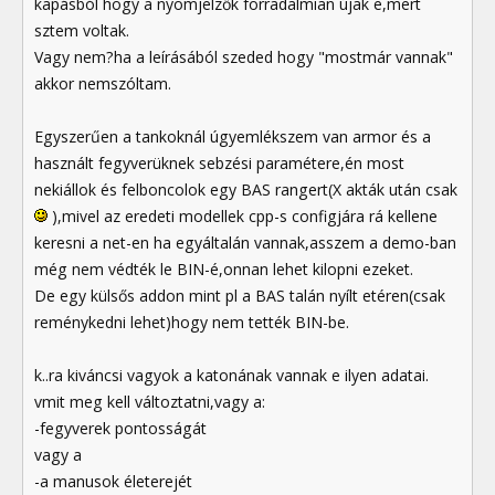
kapásból hogy a nyomjelzők forradalmian újak e,mert
sztem voltak.
Vagy nem?ha a leírásából szeded hogy "mostmár vannak"
akkor nemszóltam.
Egyszerűen a tankoknál úgyemlékszem van armor és a
használt fegyverüknek sebzési paramétere,én most
nekiállok és felboncolok egy BAS rangert(X akták után csak
),mivel az eredeti modellek cpp-s configjára rá kellene
keresni a net-en ha egyáltalán vannak,asszem a demo-ban
még nem védték le BIN-é,onnan lehet kilopni ezeket.
De egy külsős addon mint pl a BAS talán nyílt etéren(csak
reménykedni lehet)hogy nem tették BIN-be.
k..ra kiváncsi vagyok a katonának vannak e ilyen adatai.
vmit meg kell változtatni,vagy a:
-fegyverek pontosságát
vagy a
-a manusok életerejét