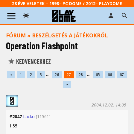
28 ÉVE VELETEK – 1998– PC DOME / 2012– PLAYDOME
FÓRUM
»
BESZÉLGETÉS A JÁTÉKOKRÓL
Operation Flashpoint
KEDVENCEKHEZ
...
...
«
1
2
3
26
27
28
65
66
67
»
2004.12.02. 14:05
#2047
Lacko
[11561]
1.55