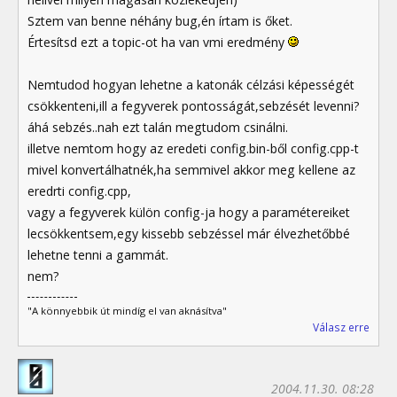
Sztem van benne néhány bug,én írtam is őket.
Értesítsd ezt a topic-ot ha van vmi eredmény
Nemtudod hogyan lehetne a katonák célzási képességét
csökkenteni,ill a fegyverek pontosságát,sebzését levenni?
áhá sebzés..nah ezt talán megtudom csinálni.
illetve nemtom hogy az eredeti config.bin-ből config.cpp-t
mivel konvertálhatnék,ha semmivel akkor meg kellene az
eredrti config.cpp,
vagy a fegyverek külön config-ja hogy a paramétereiket
lecsökkentsem,egy kissebb sebzéssel már élvezhetőbbé
lehetne tenni a gammát.
nem?
"A könnyebbik út mindíg el van aknásítva"
Válasz erre
2004.11.30. 08:28