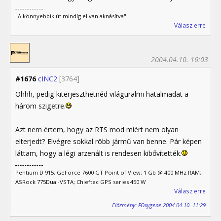
"A könnyebbik út mindíg el van aknásítva"
Válasz erre
2004.04.10. 16:03
#1676
cINC2
[3764]
Ohhh, pedig kiterjeszthetnéd világuralmi hatalmadat a
három szigetre.
Azt nem értem, hogy az RTS mod miért nem olyan
elterjedt? Elvégre sokkal röbb jármű van benne. Pár képen
láttam, hogy a légi arzenált is rendesen kibővítették.
Pentium D 915; GeForce 7600 GT Point of View; 1 Gb @ 400 MHz RAM;
ASRock 775Dual-VSTA; Chieftec GPS series 450 W
Válasz erre
Előzmény: FOxygene 2004.04.10. 11:29