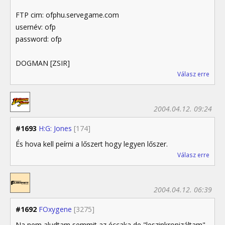
FTP cim: ofphu.servegame.com
usernév: ofp
password: ofp
DOGMAN [ZSIR]
Válasz erre
2004.04.12. 09:24
#1693
H:G: Jones
[174]
És hova kell peírni a lőszert hogy legyen lőszer.
Válasz erre
2004.04.12. 06:39
#1692
FOxygene
[3275]
Na nem aludtam semmit az éccaka de "leszinkronizáltam"