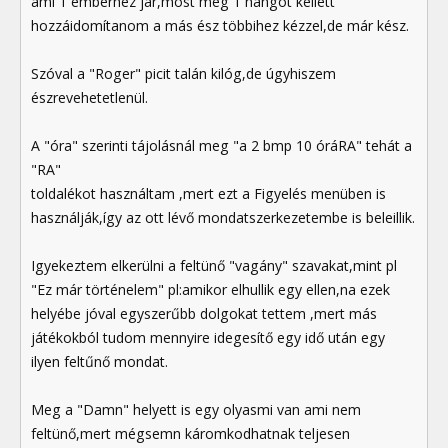
ami 1 emberhez jár,most meg 1 hangot kellett
hozzáidomítanom a más ész többihez kézzel,de már kész.
Szóval a "Roger" picit talán kilóg,de úgyhiszem
észrevehetetlenül.
A "óra" szerinti tájolásnál meg "a 2 bmp 10 óráRA" tehát a
"RA"
toldalékot használtam ,mert ezt a Figyelés menüben is
használják,így az ott lévő mondatszerkezetembe is beleillik.
Igyekeztem elkerülni a feltünő "vagány" szavakat,mint pl
"Ez már történelem" pl:amikor elhullik egy ellen,na ezek
helyébe jóval egyszerűbb dolgokat tettem ,mert más
játékokból tudom mennyire idegesítő egy idő után egy
ilyen feltűnő mondat.
Meg a "Damn" helyett is egy olyasmi van ami nem
feltünő,mert mégsemn káromkodhatnak teljesen