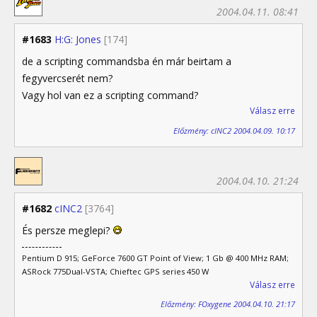
2004.04.11. 08:41
#1683
H:G: Jones
[174]
de a scripting commandsba én már beirtam a
fegyvercserét nem?
Vagy hol van ez a scripting command?
Válasz erre
Előzmény: cINC2 2004.04.09. 10:17
2004.04.10. 21:24
#1682
cINC2
[3764]
És persze meglepi?
Pentium D 915; GeForce 7600 GT Point of View; 1 Gb @ 400 MHz RAM;
ASRock 775Dual-VSTA; Chieftec GPS series 450 W
Válasz erre
Előzmény: FOxygene 2004.04.10. 21:17