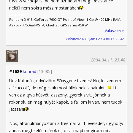
CWC-s verziója is, de nem azt adtam meg. Resistance
nélkül nem sokra mész mostanában!
Pentium D 915; GeForce 7600 GT Point of View; 1 Gb @ 400 MHz RAM;
ASRock 775Dual-VSTA; Chieftec GPS series 450 W
Válasz erre
Előzmény: H:G: Jones 2004.04.11. 19:42
2004.04.11. 23:48
#1689
konrad
[13085]
Üdv Katonák, üdvözlöm FOxygene tizedes! No, leszedtem
a "cuccot", de még csak most állok neki kipakolni....
Itt
van ez a qrva húsvét, asszony, gyerek sivít, jönnek a
rokonok, én meg hülyét kapok, a fa...om ki van, nem tudok
játszani!
Nos, áttanulmányoztam a freemailra írt leveledet, úgyhogy
annak megfelelően járok el, oszt majd megírom mi a