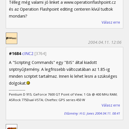
Télleg még valami jó linket a www.operationflashpoint.cz
és az Operation Flashpoint editing centeren kívül tudtok
mondani?
Válasz erre
2004.04.11. 12:06
#1684
cINC2
[3764]
A "Scripting Commands" egy "BIS" által kiadott
sriptnyűjtemény. A legfrissebb változatában az 1.85-ig
minden scriptet tartalmaz. Innen ki lehet lesni a szükséges
dolgokat.
Pentium D 915; GeForce 7600 GT Point of View; 1 Gb @ 400 MHz RAM;
ASRock 775Dual-VSTA; Chieftec GPS series 450 W
Válasz erre
Előzmény: H:G: Jones 2004.04.11. 08:41