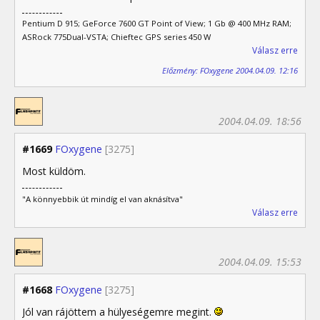
Pentium D 915; GeForce 7600 GT Point of View; 1 Gb @ 400 MHz RAM;
ASRock 775Dual-VSTA; Chieftec GPS series 450 W
Válasz erre
Előzmény: FOxygene 2004.04.09. 12:16
2004.04.09. 18:56
#1669
FOxygene
[3275]
Most küldöm.
"A könnyebbik út mindíg el van aknásítva"
Válasz erre
2004.04.09. 15:53
#1668
FOxygene
[3275]
Jól van rájöttem a hülyeségemre megint.