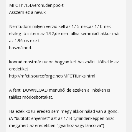
MFCTI1.15EveronEden.pbo-t.
Asszem ez a nevük.
Nemtudom milyen verzió kell az 1.15-nek,az 1.1b-nek
elvileg jó sztem az 1.92,de nem állna semmiből akkor már
az 1.96-os exe-t
használnod.
konrad mostmár tudod hogyan kell használni ,töltsd le az
eredetiket
http://mfcti.sourceforge.net/MFCTILinks.html
A fenti DOWNLOAD menüből,de ezeken a linkeken is
találsz módosítottakat.
Ha ezek közül eredeti sem megy akkor nálad van a gond..
(A "butított enyémet" azt az 1.1B-t,mindenképpen őrizd
meg,mert az eredetiben "gyárhoz vagy láncolva")