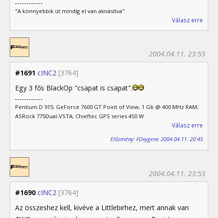
"A könnyebbik út mindíg el van aknásítva"
Válasz erre
2004.04.11. 23:55
#1691
cINC2
[3764]
Egy 3 fős BlackOp "csapat is csapat".
Pentium D 915; GeForce 7600 GT Point of View; 1 Gb @ 400 MHz RAM;
ASRock 775Dual-VSTA; Chieftec GPS series 450 W
Válasz erre
Előzmény: FOxygene 2004.04.11. 20:45
2004.04.11. 23:53
#1690
cINC2
[3764]
Az összeshez kell, kivéve a Littlebirhez, mert annak van