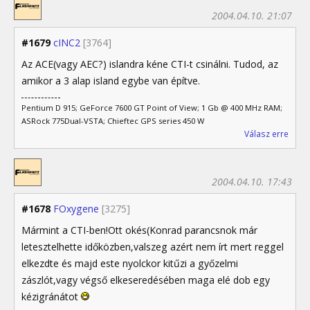
2004.04.10. 21:07
#1679
cINC2
[3764]
Az ACE(vagy AEC?) islandra kéne CTI-t csinálni. Tudod, az
amikor a 3 alap island egybe van építve.
Pentium D 915; GeForce 7600 GT Point of View; 1 Gb @ 400 MHz RAM;
ASRock 775Dual-VSTA; Chieftec GPS series 450 W
Válasz erre
2004.04.10. 17:43
#1678
FOxygene
[3275]
Mármint a CTI-ben!Ott okés(Konrad parancsnok már
letesztelhette időközben,valszeg azért nem írt mert reggel
elkezdte és majd este nyolckor kitűzi a győzelmi
zászlót,vagy végső elkeseredésében maga elé dob egy
kézigránátot