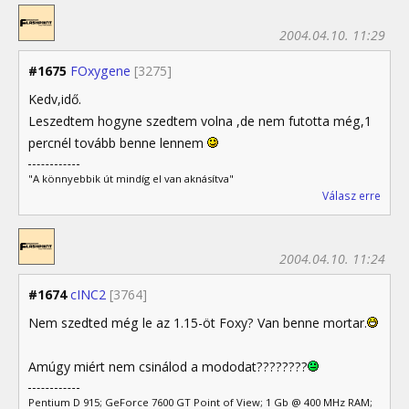
2004.04.10. 11:29
#1675
FOxygene
[3275]
Kedv,idő.
Leszedtem hogyne szedtem volna ,de nem futotta még,1
percnél tovább benne lennem
"A könnyebbik út mindíg el van aknásítva"
Válasz erre
2004.04.10. 11:24
#1674
cINC2
[3764]
Nem szedted még le az 1.15-öt Foxy? Van benne mortar.
Amúgy miért nem csinálod a mododat????????
Pentium D 915; GeForce 7600 GT Point of View; 1 Gb @ 400 MHz RAM;