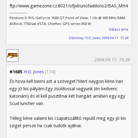
ftp://www.gamezone.cz:8021/ofpd/unofaddons2/BAS_MH47E1_2_
Pentium D 915; GeForce 7600 GT Point of View; 1 Gb @ 400 MHz RAM;
ASRock 775Dual-VSTA; Chieftec GPS series 450 W
Válasz erre
Előzmény: H:G: Jones 2004.04.11. 15:26
2004.04.11. 15:26
#1685
H:G: Jones
[174]
És hova kell beirni azt a szöveget?Mert naygon kéne.Van
egy jó kis pályám.Egy zsoldossal vagyunk (én kedvenc
katonám) és el kell pusztítnai két hangárt amiben egy egy
Scud luncher van.
Télleg kéne valami kis csapatszállító repülő meg egy jó kis
sziget persze ha csak tudotk ajálnai.