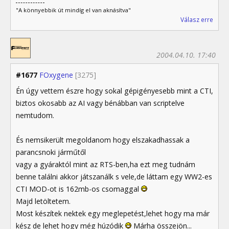
"A könnyebbik út mindíg el van aknásítva"
Válasz erre
2004.04.10. 17:40
#1677
FOxygene
[3275]
Én úgy vettem észre hogy sokal gépigényesebb mint a CTI,
biztos okosabb az AI vagy bénábban van scriptelve
nemtudom.
És nemsikerült megoldanom hogy elszakadhassak a
parancsnoki járműtől
vagy a gyáraktól mint az RTS-ben,ha ezt meg tudnám
benne találni akkor játszanálk s vele,de láttam egy WW2-es
CTI MOD-ot is 162mb-os csomaggal
Majd letöltetem.
Most készítek nektek egy meglepetést,lehet hogy ma már
kész de lehet hogy még húzódik
Márha összejön...