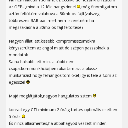
az OFP-t,mind a 12 féle hangszínnel
,még finomítgatom
aztán feltöltöm valahova a 30mb-os fájlt(valszeg
többrészes RAR-ban mert nem- szeretném ha
megszakadna a 30mb-os fájl feltöltése)
Nagyon állat lett,kissebb kompromisszumokra
kényszerültem az angol miatt de szépen passzolnak a
mondatok.
Sajna halkabb lett mint a többi nem
csapatkommunikáció(nem akartam azt a plussz
munkafázist hogy felhangosítom őket,így is tele a f.om az
egésszel
Majd meglátjátok,nagyon hangulatos sztem
konrad egy CTI minimum 2 óráig tart,és optimális esetben
5 órás
És nincs állásmentés,ha abbahagyod veszett minden.