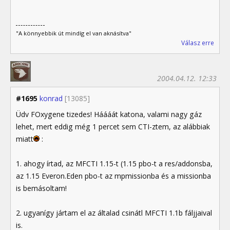
"A könnyebbik út mindíg el van aknásítva"
Válasz erre
2004.04.12. 12:33
#1695
konrad
[13085]
Üdv FOxygene tizedes! Háááát katona, valami nagy gáz
lehet, mert eddig még 1 percet sem CTI-ztem, az alábbiak
miatt
:
1. ahogy írtad, az MFCTI 1.15-t (1.15 pbo-t a res/addonsba,
az 1.15 Everon.Eden pbo-t az mpmissionba és a missionba
is bemásoltam!
2. ugyanígy jártam el az általad csinátl MFCTI 1.1b fáljjaival
is.