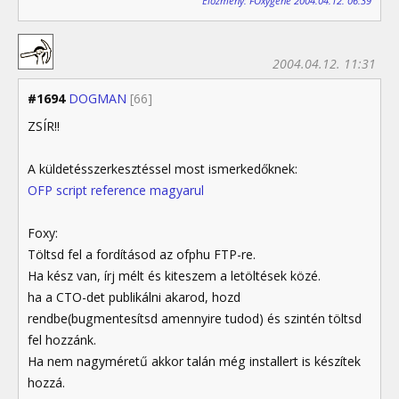
Előzmény: FOxygene 2004.04.12. 06:39
2004.04.12. 11:31
#1694
DOGMAN
[66]
ZSÍR!!
A küldetésszerkesztéssel most ismerkedőknek:
OFP script reference magyarul
Foxy:
Töltsd fel a fordításod az ofphu FTP-re.
Ha kész van, írj mélt és kiteszem a letöltések közé.
ha a CTO-det publikálni akarod, hozd
rendbe(bugmentesítsd amennyire tudod) és szintén töltsd
fel hozzánk.
Ha nem nagyméretű akkor talán még installert is készítek
hozzá.