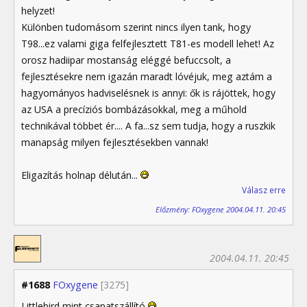
helyzet!
Különben tudomásom szerint nincs ilyen tank, hogy
T98...ez valami giga felfejlesztett T81-es modell lehet! Az
orosz hadiipar mostanság eléggé befuccsolt, a
fejlesztésekre nem igazán maradt lóvéjuk, meg aztám a
hagyományos hadviselésnek is annyi: ők is rájöttek, hogy
az USA a precíziós bombázásokkal, meg a műhold
technikával többet ér.... A fa...sz sem tudja, hogy a ruszkik
manapság milyen fejlesztésekben vannak!
Eligazítás holnap délután...
Válasz erre
Előzmény: FOxygene 2004.04.11. 20:45
2004.04.11. 20:45
#1688
FOxygene
[3275]
Littlebird mint csapatszállító