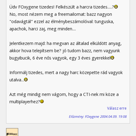
Üdv FOxygene tizedes! Felkészült a harcra tizedes.....?
No, most nézem meg a freemailomat: bazz nagyon
"odavágtál" ezzel az élménybeszámolóval: tunguska,
apachok, harci zaj, meg minden....
Jelentkezem majd: ha megvan az általad elküldött anyag,
akkor hova telepítsem be? jó tudom bazz, nem vagyunk
bugyibucik, 6 éve nős vagyok, egy 3 éves gyerekkel
Informálj tizedes, mert a nagy harc közepette rád vagyok
utalva...
Azt még mindig nem vágom, hogy a CTI-nek mi köze a
multiplayerhez?
Válasz erre
Előzmény: FOxygene 2004.04.09. 19:08