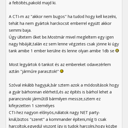
a feltöltés,pakold majd ki.
A CTI-m az "akkor nem bugos" ha tudod hogy kell kezelni,
tehát ha nem gyártok harckocsit emberrel együtt akkor
semmi baja.
Úgy ültetem őket be.Mostmár mivel megleltem egy igen
nagy hibáját,talán ez sem lenne végzetes csak jönne ki úgy
tank amibe 1 ember kerülne és lenne olyan amibe 1db se
Most legyártok 6 tankot és az embereket odavezérlem
aztán "járműre parasztok!"
Szóval inkább hagyjuk,bár sztem azok a módosítások hogy
a gyár bárhonnan elérhető,és az építés is bárhol lehet a
parancsnoki járműtől bármilyen messze,sztem ez
kifejezetten 1 személyes
CTI-hez nagyon előnyös,nálatok nagy NET party-
knál,biztos "szeret" a kommander építeni,míg ti csak
harcoltok,egyedül viszont így is tudok harcolni,hogy közbe