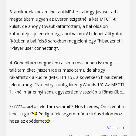
3. amikor elakartam indítani MP-be - ahogy javasoltad -,
megtaláltam ugyan az Everon szigetnél a két MFCTI-t
küldit, de ahogy továbbkattintottam, a bal oldalon
katonafejek jelentek meg, ahol valami AI-t lehet állítgatni.
(Közben a bal felső sarokban megjelent egy "hibaüzenet":
"Player user connecting".
4. Gondoltam megnézem a sima mssionben is: meg is
találtam őket (hiszen ide is másoltam), de ahogy
rákattintok a küdire (MFCTI 1.15), a következő hibaüzenet
jelenik meg: "No entry 'config.bin/cfgWorlds.15'. Az MFCTI
1.1-nél már ennyi sem, egyszerűen visszalép a főmenübe....
??????.....biztos elqrtam valamit!? Nos tizedes, Ön szerint mi
lehet a gáz?
Pedig a feleségem már az íróasztalomhoz
hoza az ebédemet
Válasz erre