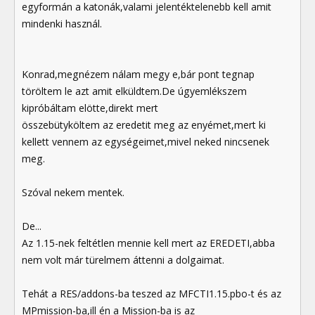
egyformán a katonák,valami jelentéktelenebb kell amit
mindenki használ.
Konrad,megnézem nálam megy e,bár pont tegnap
töröltem le azt amit elküldtem.De úgyemlékszem
kipróbáltam elötte,direkt mert
összebütyköltem az eredetit meg az enyémet,mert ki
kellett vennem az egységeimet,mivel neked nincsenek
meg.
Szóval nekem mentek.
De...
Az 1.15-nek feltétlen mennie kell mert az EREDETI,abba
nem volt már türelmem áttenni a dolgaimat.
Tehát a RES/addons-ba teszed az MFCTI1.15.pbo-t és az
MPmission-ba,ill én a Mission-ba is az