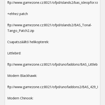
ftp://www.gamezone.cz:8021/ofpd/islands2/bas_isleopfor.rar
+ehhez patch
ftp://www.gamezone.cz:8021/ofpd/islands2/BAS_Tonal-
Tango_Patch2.zip
Csapatszááltó helikopterek:
Littlebird:
ftp://www.gamezone.cz:8021/ofpd/unofaddons/BAS_Littlebirds_1
Modern Blackhawk:
ftp://www.gamezone.cz:8021/ofpd/unofaddons2/BAS_429_BAS_
Modern Chinook: