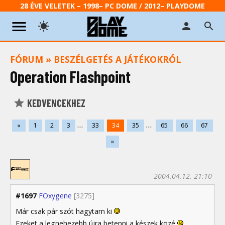
28 ÉVE VELETEK – 1998– PC DOME / 2012– PLAYDOME
FÓRUM
»
BESZÉLGETÉS A JÁTÉKOKRÓL
Operation Flashpoint
KEDVENCEKHEZ
...
...
«
1
2
3
33
34
35
65
66
67
»
2004.04.12. 21:10
#1697
FOxygene
[3275]
Már csak pár szót hagytam ki
Ezeket a legnehezebb újra betenni a készek közé