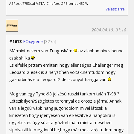
ASRock 775Dual-VSTA; Chieftec GPS series 450 W
Válasz erre
2004.04.10. 01:18
#1673
FOxygene
[3275]
Mármint nekem van Tunguskám
az alapban nincs benne
csak shilka
És elfeklejtettem említeni hogy ellenséges Challenger meg
Leopard-2-esek is a helyszínen voltak,nemtudom hogy
gázturbinás e a Leopard-2 de iszonyat hangja van
Meg van egy Type-98 jelzésű ruszki tankom talán T-98 ?
Létezik ilyen?Szögletes toronnyal de orosz a jármű.Annak
van a legdúrvább hangja,gondolom mivel látszik a
kinézetén hogy igényesen van elkészítve a hangokra is
ügyeltek és úgy süvít a gázturbinája mint a mesében
sípolva áll le meg indúl be,hogy már messziről tudom hogy