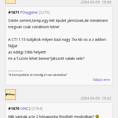
2004.04.09. 19:08
#1671
FOxygene
[3275]
Szinte semmi,terep,egy két épület járművek,de mindenem
megvan csak csinálnom kéne!
A CTI 1.15 tudjátok milyen bazi nagy 7xx kb-os a z addon-
fájlja!
az eddigi 53kb helyett!
mi a f.szom lehet benne?Játszott valaki vele?
"A könnyebbik út mindíg el van aknásítva"
Válasz erre
2004.04.09. 19:02
#1670
cINC2
[3764]
Mik vannak a te 2 hónaponta frissített mododban?