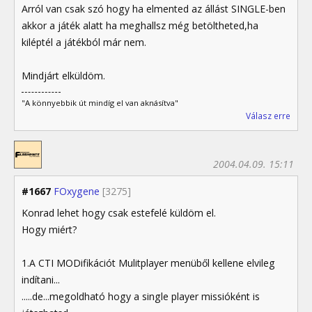
Arról van csak szó hogy ha elmented az állást SINGLE-ben
akkor a játék alatt ha meghallsz még betöltheted,ha
kiléptél a játékból már nem.
Mindjárt elküldöm.
"A könnyebbik út mindíg el van aknásítva"
Válasz erre
2004.04.09. 15:11
#1667
FOxygene
[3275]
Konrad lehet hogy csak estefelé küldöm el.
Hogy miért?
1.A CTI MODifikációt Mulitplayer menüből kellene elvileg
indítani...
.....de...megoldható hogy a single player missióként is