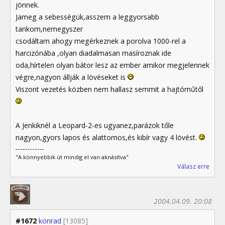
jönnek.
Jameg a sebességük,asszem a leggyorsabb
tankom,nemegyszer
csodáltam ahogy megérkeznek a porolva 1000-rel a
harcizónába ,olyan diadalmasan masíroznak ide
oda,hírtelen olyan bátor lesz az ember amikor megjelennek
végre,nagyon állják a lövéseket is
Viszont vezetés közben nem hallasz semmit a hajtóműtől
A Jenkiknél a Leopard-2-es ugyanez,parázok tőle
nagyon,gyors lapos és alattomos,és kibír vagy 4 lövést.
"A könnyebbik út mindíg el van aknásítva"
Válasz erre
2004.04.09. 20:08
#1672
konrad
[13085]