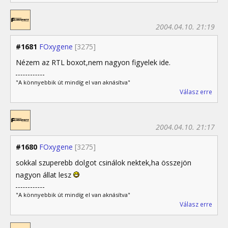
2004.04.10. 21:19
#1681
FOxygene
[3275]
Nézem az RTL boxot,nem nagyon figyelek ide.
"A könnyebbik út mindíg el van aknásítva"
Válasz erre
2004.04.10. 21:17
#1680
FOxygene
[3275]
sokkal szuperebb dolgot csinálok nektek,ha összejön
nagyon állat lesz
"A könnyebbik út mindíg el van aknásítva"
Válasz erre