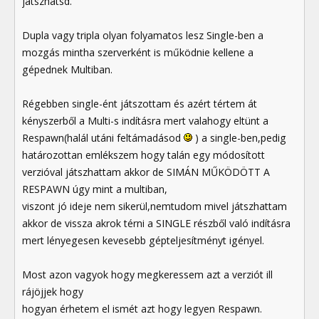
játszhatsd.
Dupla vagy tripla olyan folyamatos lesz Single-ben a
mozgás mintha szerverként is működnie kellene a
gépednek Multiban.
Régebben single-ént játszottam és azért tértem át
kényszerből a Multi-s indításra mert valahogy eltünt a
Respawn(halál utáni feltámadásod
) a single-ben,pedig
határozottan emlékszem hogy talán egy módosított
verzióval játszhattam akkor de SIMÁN MŰKÖDÖTT A
RESPAWN úgy mint a multiban,
viszont jó ideje nem sikerül,nemtudom mivel játszhattam
akkor de vissza akrok térni a SINGLE részből való indításra
mert lényegesen kevesebb gépteljesítményt igényel.
Most azon vagyok hogy megkeressem azt a verziót ill
rájöjjek hogy
hogyan érhetem el ismét azt hogy legyen Respawn.