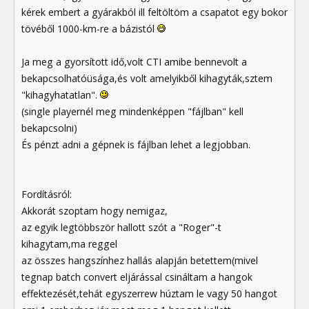
kérek embert a gyárakból ill feltöltöm a csapatot egy bokor
tövéből 1000-km-re a bázistól
Ja meg a gyorsított idő,volt CTI amibe bennevolt a
bekapcsolhatóüsága,és volt amelyikből kihagyták,sztem
"kihagyhatatlan".
(single playernél meg mindenképpen "fájlban" kell
bekapcsolni)
És pénzt adni a gépnek is fájlban lehet a legjobban.
Fordításról:
Akkorát szoptam hogy nemigaz,
az egyik legtöbbször hallott szót a "Roger"-t
kihagytam,ma reggel
az összes hangszínhez hallás alapján betettem(mivel
tegnap batch convert eljárással csináltam a hangok
effektezését,tehát egyszerrew húztam le vagy 50 hangot