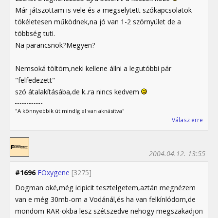
Már játszottam is vele és a megselytett szókapcsolatok
tökéletesen működnek,na jó van 1-2 szörnyület de a
többség tuti.
Na parancsnok?Megyen?
Nemsoká töltöm,neki kellene állni a legutóbbi pár
"felfedezett"
szó átalakításába,de k..ra nincs kedvem
"A könnyebbik út mindíg el van aknásítva"
Válasz erre
2004.04.12. 13:55
#1696
FOxygene
[3275]
Dogman oké,még icipicit tesztelgetem,aztán megnézem
van e még 30mb-om a Vodánál,és ha van felkínlódom,de
mondom RAR-okba lesz szétszedve nehogy megszakadjon