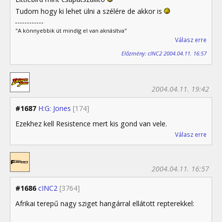
Tudom hogy ki lehet ülni a szélére de akkor is
"A könnyebbik út mindíg el van aknásítva"
Válasz erre
Előzmény: cINC2 2004.04.11. 16:57
2004.04.11. 19:42
#1687
H:G: Jones
[174]
Ezekhez kell Resistence mert kis gond van vele.
Válasz erre
2004.04.11. 16:57
#1686
cINC2
[3764]
Afrikai terepű nagy sziget hangárral ellátott repterekkel: