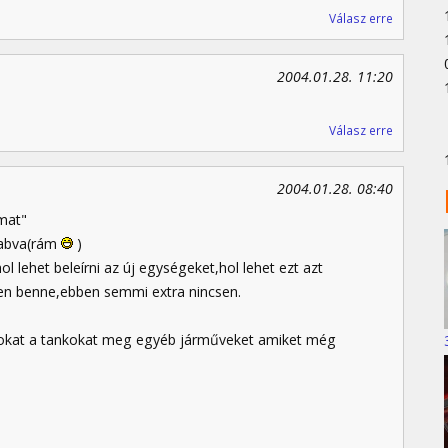
Válasz erre
2004.01.28. 11:20
Válasz erre
2004.01.28. 08:40
omat"
szabva(rám
)
l lehet beleírni az új egységeket,hol lehet ezt azt
den benne,ebben semmi extra nincsen.
zokat a tankokat meg egyéb járműveket amiket még