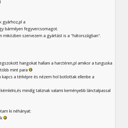
)
k gyárhoz,pl a
agy bármilyen fegyvercsomagot.
an miközben szervezem a gyártást is a "hátországban".
gszokott hangokat hallani a harctéren,pl amikor a tunguska
 több mint para
 kapcs a térképre és nézem hol botlottak ellenbe a
 kémlelni,és mindíg taliznak valami keményebb lánctalpassal
ptam ki néhányat:
ok