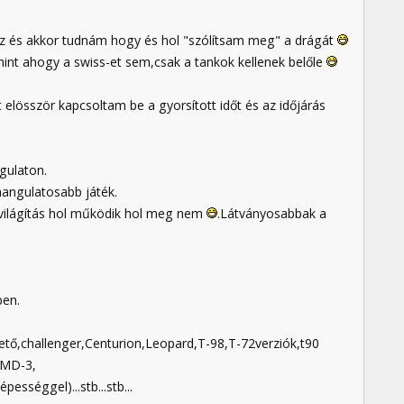
shez és akkor tudnám hogy és hol "szólítsam meg" a drágát
int ahogy a swiss-et sem,csak a tankok kellenek belőle
lösször kapcsoltam be a gyorsított időt és az időjárás
gulaton.
 hangulatosabb játék.
özvilágítás hol működik hol meg nem
.Látványosabbak a
ben.
tő,challenger,Centurion,Leopard,T-98,T-72verziók,t90
BMD-3,
sséggel)...stb...stb...