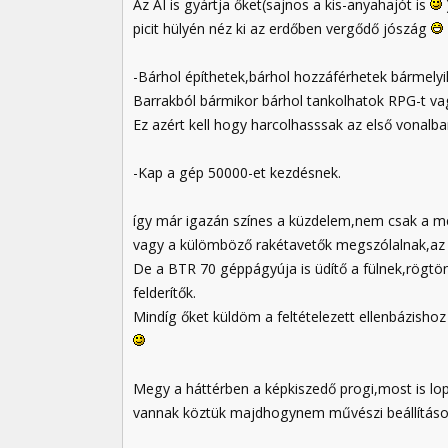
Az AI is gyártja őket(sajnos a kis-anyahajót is
picit hülyén néz ki az erdőben vergődő jószág
-Bárhol építhetek,bárhol hozzáférhetek bármelyi
Barrakból bármikor bárhol tankolhatok RPG-t v
Ez azért kell hogy harcolhasssak az első vonalb
-Kap a gép 50000-et kezdésnek.
így már igazán színes a küzdelem,nem csak a me
vagy a külömböző rakétavetők megszólalnak,az
De a BTR 70 géppágyúja is üdítő a fülnek,rögtön
felderítők.
Mindíg őket küldöm a feltételezett ellenbázishoz
Megy a háttérben a képkiszedő progi,most is lo
vannak köztük majdhogynem művészi beállítás