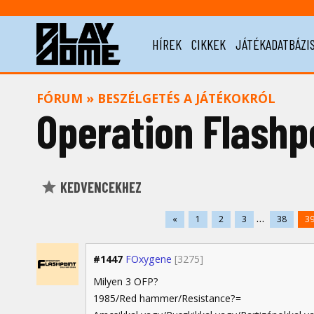
HÍREK
CIKKEK
JÁTÉKADATBÁZI
FÓRUM
»
BESZÉLGETÉS A JÁTÉKOKRÓL
Operation Flashp
KEDVENCEKHEZ
...
«
1
2
3
38
3
#1447
FOxygene
[3275]
Milyen 3 OFP?
1985/Red hammer/Resistance?=