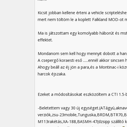
Kicsit jobban kellene érteni a vehicle scriptelé
mert nem töltöm le a koplett Falkland MOD-ot m
Ma is játszottam egy komolyabb háborút és mst e
effektet.
Mondanom sem kell hogy mennyit dobott a han
A csepergő koraesti eső ......ennél akkor sincsen
Ahogy beáll az éj jön a para,és a Montinac-i k
harcok éjszaka.
Ezeket a módosításokat eszközöltem a CTI 1.5-
-Beletettem vagy 30 új egységet.(ATágyú,aknave
verziók,zsu-23mobile,Tunguska,BRDM,BTR70,
M113rakétás,XA-188,BASMH-47(dzsipp szállító képe