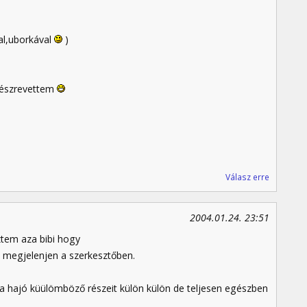
val,uborkával
)
 észrevettem
Válasz erre
2004.01.24. 23:51
ztem aza bibi hogy
 megjelenjen a szerkesztőben.
a hajó küülömböző részeit külön külön de teljesen egészben