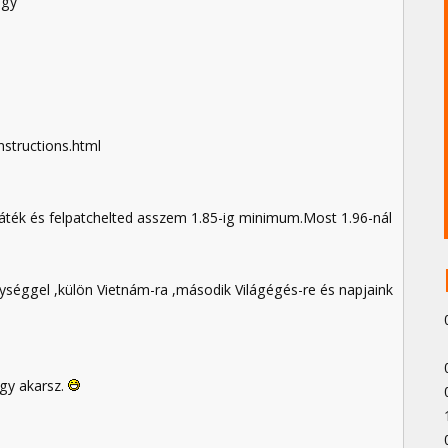
agy
nstructions.html
játék és felpatchelted asszem 1.85-ig minimum.Most 1.96-nál
gységgel ,külön Vietnám-ra ,második Világégés-re és napjaink
ogy akarsz.