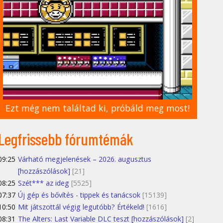
Ezt még nem találtad ki, próbáld meg most!
Legfrissebb fórumtémák
09:25
Várható megjelenések – 2026. augusztus
[hozzászólások]
[21]
08:25
Szét*** az ideg
[5525]
07:37
Új gép és bővítés - tippek és tanácsok
[15139]
10:50
Mit játszottál végig legutóbb? Értékeld!
[1616]
08:31
The Alters: Last Variable DLC teszt [hozzászólások]
[2]