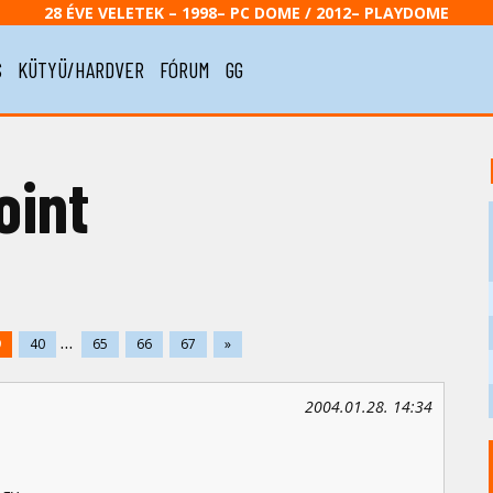
28 ÉVE VELETEK – 1998– PC DOME / 2012– PLAYDOME
S
KÜTYÜ/HARDVER
FÓRUM
GG
oint
...
9
40
65
66
67
»
2004.01.28. 14:34