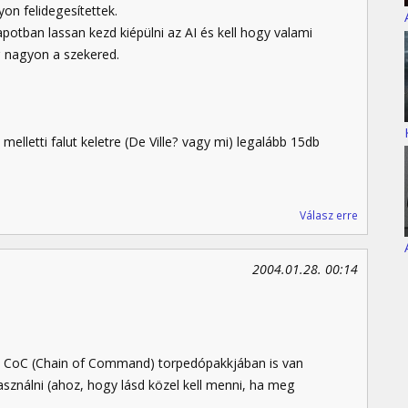
on felidegesítettek.
apotban lassan kezd kiépülni az AI és kell hogy valami
g nagyon a szekered.
letti falut keletre (De Ville? vagy mi) legalább 15db
Válasz erre
2004.01.28. 00:14
 CoC (Chain of Command) torpedópakkjában is van
sználni (ahoz, hogy lásd közel kell menni, ha meg