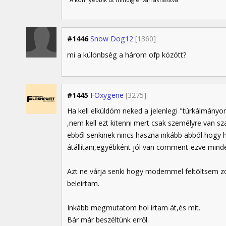
#1446
Snow Dog12
[1360]
mi a különbség a három ofp között?
#1445
FOxygene
[3275]
Ha kell elküldöm neked a jelenlegi "túrkálmány
,nem kell ezt kitenni mert csak személyre van 
ebből senkinek nincs haszna inkább abból hogy ho
átállítani,egyébként jól van comment-ezve min
Azt ne várja senki hogy modemmel feltöltsem 
beleírtam.
Inkább megmutatom hol írtam át,és mit.
Bár már beszéltünk erről.