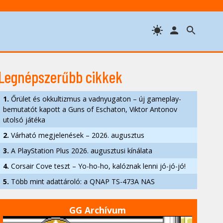
Legnépszerűbb cikkek
1.
Őrület és okkultizmus a vadnyugaton – új gameplay-
bemutatót kapott a Guns of Eschaton, Viktor Antonov
utolsó játéka
2.
Várható megjelenések – 2026. augusztus
3.
A PlayStation Plus 2026. augusztusi kínálata
4.
Corsair Cove teszt – Yo-ho-ho, kalóznak lenni jó-jó-jó!
5.
Több mint adattároló: a QNAP TS-473A NAS
GG Archívum