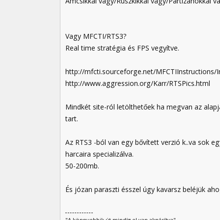
Amcsikkal vagy/Ruszkikkal vagy/Partizánokkal v
Vagy MFCTI/RTS3?
Real time stratégia és FPS vegyítve.
http://mfcti.sourceforge.net/MFCTIInstructions/I
http://www.aggression.org/Karr/RTSPics.html
Mindkét site-ról letölthetőek ha megvan az alap
tart.
Az RTS3 -ból van egy bővített verzió k..va sok e
harcaira specializálva.
50-200mb.
És józan paraszti ésszel úgy kavarsz beléjük ah
"A könnyebbik út mindíg el van aknásítva"