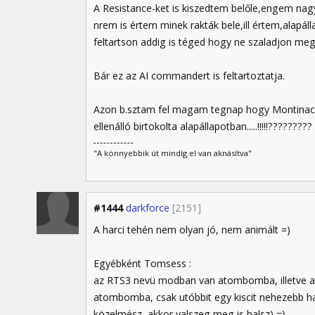
A Resistance-ket is kiszedtem belőle,engem nagy
nrem is értem minek rakták bele,ill értem,alapáll
feltartson addig is téged hogy ne szaladjon me
Bár ez az AI commandert is feltartoztatja.
Azon b.sztam fel magam tegnap hogy Montinac mel
ellenálló birtokolta alapállapotban.....!!!!!?????????
"A könnyebbik út mindíg el van aknásítva"
#1444
darkforce
[2151]
A harci tehén nem olyan jó, nem animált =)
Egyébként Tomsess :
az RTS3 nevü modban van atombomba, illetve a
atombomba, csak utóbbit egy kiscit nehezebb ha
közelmész, akkor valszeg meg is halsz) =)