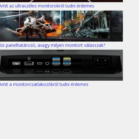
Amit az ultraszéles monitorokról tudni érdemes
Kis panelhatározó, avagy milyen monitort válasszak?
Amit a monitorcsatlakozókról tudni érdemes