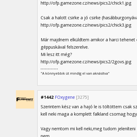
http://ofp.gamezone.cz/news/pics2/chick1.jpg
Csak a halott csirke a jó csirke (hasábburgonyá
http://ofp.gamezone.cz/news/pics2/chick3.jpg
Már majdnem elküldtem amikor a harci tehenet
géppuskával felszerelve.
Mi lesz itt még?
http://ofp.gamezone.cz/news/pics2/2govs.jpg
"A könnyebbik út mindíg el van aknásítva"
#1442
FOxygene
[3275]
Szerintem kész van a hajó le is töltöttem csak s
kell neki maga a komplett falkland csomag hogy
Vagy nemtom mi kell neki,meg tudom jeleníteni 
nem.