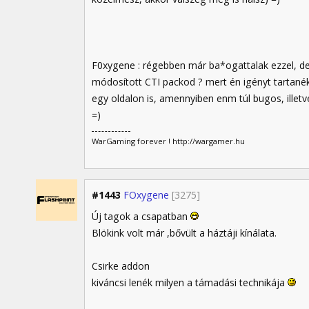
F0xygene : régebben már ba*ogattalak ezzel, d
módosított CTI packod ? mert én igényt tartanék
egy oldalon is, amennyiben enm túl bugos, illetve
=)
WarGaming forever ! http://wargamer.hu
#1443
FOxygene
[3275]
Új tagok a csapatban
Blökink volt már ,bővült a háztáji kínálata.
Csirke addon
kiváncsi lenék milyen a támadási technikája