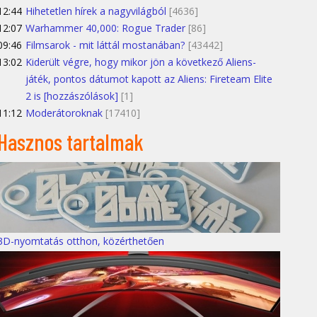
12:44
Hihetetlen hírek a nagyvilágból
[4636]
12:07
Warhammer 40,000: Rogue Trader
[86]
09:46
Filmsarok - mit láttál mostanában?
[43442]
13:02
Kiderült végre, hogy mikor jön a következő Aliens-
játék, pontos dátumot kapott az Aliens: Fireteam Elite
2 is [hozzászólások]
[1]
11:12
Moderátoroknak
[17410]
Hasznos tartalmak
3D-nyomtatás otthon, közérthetően