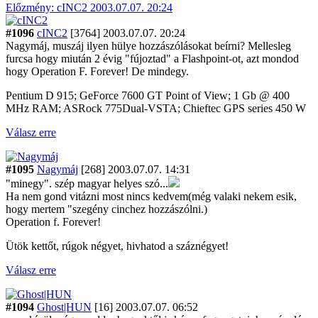
Előzmény: cINC2 2003.07.07. 20:24
#1096
cINC2
[3764]
2003.07.07. 20:24
Nagymáj, muszáj ilyen hülye hozzászólásokat beírni? Mellesleg
furcsa hogy miután 2 évig "fújoztad" a Flashpoint-ot, azt mondod
hogy Operation F. Forever! De mindegy.
Pentium D 915; GeForce 7600 GT Point of View; 1 Gb @ 400
MHz RAM; ASRock 775Dual-VSTA; Chieftec GPS series 450 W
Válasz erre
#1095
Nagymáj
[268]
2003.07.07. 14:31
"minegy". szép magyar helyes szó...
Ha nem gond vitázni most nincs kedvem(még valaki nekem esik,
hogy mertem "szegény cinchez hozzászólni.)
Operation f. Forever!
Ütök kettőt, rúgok négyet, hivhatod a száznégyet!
Válasz erre
#1094
Ghost|HUN
[16]
2003.07.07. 06:52