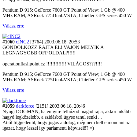
Pentium D 915; GeForce 7600 GT Point of View; 1 Gb @ 400
MHz RAM; ASRock 775Dual-VSTA; Chieftec GPS series 450 W
Válasz erre
#1060
cINC2
[3764]
2003.06.18. 20:53
GONDOLKOZZ RAJTA EL! VAJON MELYIK A
LEGNAGYOBB OFP OLDAL?!!!!!
operationflashpoint.cz !!!!!!!!!!!!! VILÁGOS???!!!!
Pentium D 915; GeForce 7600 GT Point of View; 1 Gb @ 400
MHz RAM; ASRock 775Dual-VSTA; Chieftec GPS series 450 W
Válasz erre
#1059
darkforce
[2151]
2003.06.18. 20:46
Nyugi DOGMAN, ha ennyire felhúzod magad rajta, akkor inkább
hagyd legközelebb, a szidásból úgyse tanul senki ...
Attól függetlenül, hogy jogos a dolog, még nem kell elmondani az
igazat, hogy leszel így parlamenti képviselő? =)