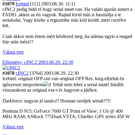
#1079
Icebird
[112]
2003.06.30. 11:11
cINC2 pedig hidd el hogy serial miatt van. Ha valaki igazán ismeri a
FADEt ,akkor az én vagyok. Rajtad kivül más is használja a te
serialodat. Vagy közbe a regisztribe más kód került ,mert cserélve
lett.
Csak akkor nem értem mért kérdezed meg ,ha utánna ugyis a magad
feje után mész!?
Válasz erre
Előzmény: cINC2 2003.06.29. 22:30
#1078
cINC2
[3764]
2003.06.29. 22:30
Icebird: original OFP-om van original OFP Res. kieg-el(tehát én
igényesen megvettem
)! Tehát nem lehet a serial miatt! Inkább
visszarakom az original exe-t és hagyom a játékot.
Darkforce: nagyon jó tanács!! Honnan szedjek serialt??!!
Pentium D 915; GeForce 7600 GT Point of View; 1 Gb @ 400
MHz RAM; ASRock 775Dual-VSTA; Chieftec GPS series 450 W
Válasz erre