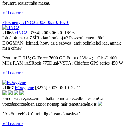
fórumra regisztrálja magát.
Válasz erre
Előzmény: cINC2 2003.06.20. 16:16
#1068
cINC2
[3764]
2003.06.20. 16:16
Láttátok már a ZSÍR klán honlapját? Rosszul lettem tőle!
DOGMAN, leírnád, hogy az a szöveg, amit belinkeltél ide, annak
mi a címe?
Pentium D 915; GeForce 7600 GT Point of View; 1 Gb @ 400
MHz RAM; ASRock 775Dual-VSTA; Chieftec GPS series 450 W
Válasz erre
#1067
FOxygene
[3275]
2003.06.19. 22:11
tömör válasz,asszem ha balta lenne a kezedben és cinC2 a
vonzáskörzetében akkor holnap már temethetnénk is
"A könnyebbik út mindíg el van aknásítva"
Válasz erre