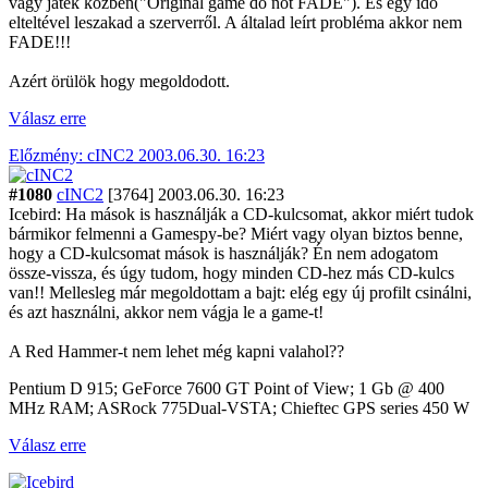
vagy játék közben("Original game do not FADE"). És egy idő
elteltével leszakad a szerverről. A általad leírt probléma akkor nem
FADE!!!
Azért örülök hogy megoldodott.
Válasz erre
Előzmény: cINC2 2003.06.30. 16:23
#1080
cINC2
[3764]
2003.06.30. 16:23
Icebird: Ha mások is használják a CD-kulcsomat, akkor miért tudok
bármikor felmenni a Gamespy-be? Miért vagy olyan biztos benne,
hogy a CD-kulcsomat mások is használják? Én nem adogatom
össze-vissza, és úgy tudom, hogy minden CD-hez más CD-kulcs
van!! Mellesleg már megoldottam a bajt: elég egy új profilt csinálni,
és azt használni, akkor nem vágja le a game-t!
A Red Hammer-t nem lehet még kapni valahol??
Pentium D 915; GeForce 7600 GT Point of View; 1 Gb @ 400
MHz RAM; ASRock 775Dual-VSTA; Chieftec GPS series 450 W
Válasz erre