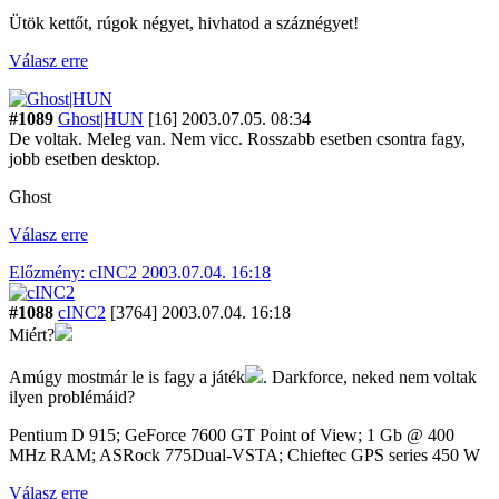
Ütök kettőt, rúgok négyet, hivhatod a száznégyet!
Válasz erre
#1089
Ghost|HUN
[16]
2003.07.05. 08:34
De voltak. Meleg van. Nem vicc. Rosszabb esetben csontra fagy,
jobb esetben desktop.
Ghost
Válasz erre
Előzmény: cINC2 2003.07.04. 16:18
#1088
cINC2
[3764]
2003.07.04. 16:18
Miért?
Amúgy mostmár le is fagy a játék
. Darkforce, neked nem voltak
ilyen problémáid?
Pentium D 915; GeForce 7600 GT Point of View; 1 Gb @ 400
MHz RAM; ASRock 775Dual-VSTA; Chieftec GPS series 450 W
Válasz erre