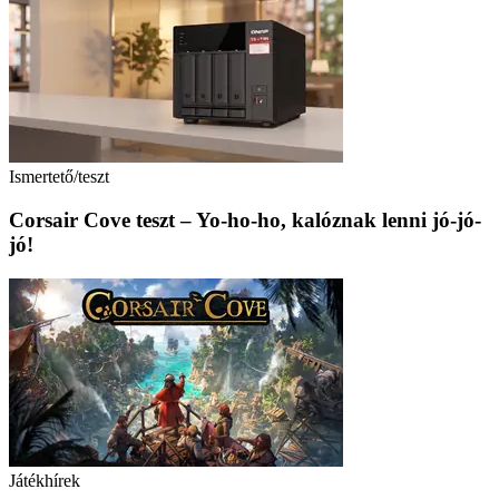
Ismertető/teszt
Corsair Cove teszt – Yo-ho-ho, kalóznak lenni jó-jó-
jó!
Játékhírek