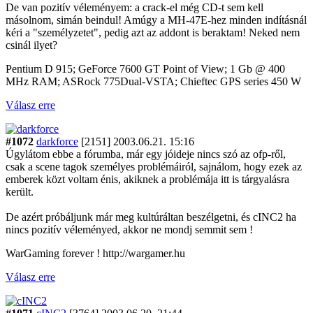
De van pozitív véleményem: a crack-el még CD-t sem kell
másolnom, simán beindul! Amúgy a MH-47E-hez minden indításnál
kéri a "személyzetet", pedig azt az addont is beraktam! Neked nem
csinál ilyet?
Pentium D 915; GeForce 7600 GT Point of View; 1 Gb @ 400
MHz RAM; ASRock 775Dual-VSTA; Chieftec GPS series 450 W
Válasz erre
#1072
darkforce
[2151]
2003.06.21. 15:16
Úgylátom ebbe a fórumba, már egy jóideje nincs szó az ofp-ről,
csak a scene tagok személyes problémáiról, sajnálom, hogy ezek az
emberek közt voltam énis, akiknek a problémája itt is tárgyalásra
került.
De azért próbáljunk már meg kultúráltan beszélgetni, és cINC2 ha
nincs pozitív véleményed, akkor ne mondj semmit sem !
WarGaming forever ! http://wargamer.hu
Válasz erre