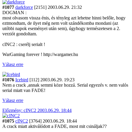
#1077
darkforce
[2151]
2003.06.29. 21:32
DOGMAN :
most olvasom vissza énis, és tényleg azt lehetne hinni belőle, hogy
eztmondtam, de ilyet még nem volt szándékomba mondani (az
utóbbi napok eseményei után sem), úgyhogy természetesen a 2.
verziót gondoltam.
cINC2 : cserélj serialt !
WarGaming forever ! http://wargamer.hu
Válasz erre
#1076
Icebird
[112]
2003.06.29. 19:23
Nem a crack ,annak semmi köze hozzá. Serial egyezés v. nem valós
serial miatt van FADE!
Válasz erre
Előzmény: cINC2 2003.06.29. 18:44
#1075
cINC2
[3764]
2003.06.29. 18:44
A crack miatt aktiválódott a FADE, most mit csináljak??