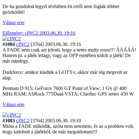
De ha gondolod legyél tévhitben én erről nem foglak többet
gyözködni!
Válasz erre
Előzmény: cINC2 2003.06.30. 19:16
#1084
cINC2
[3764]
2003.06.30. 19:16
A FADE nem csak azt jelenti, hogy a netes multy rossz!!! ÁÁÁÁÁ!
Hanem pl. a játék lefagy, vagy az OFP esetében kidob a játék! De
már mindegy.
Darkforce: amikor kiadták a GOTY-t, akkor már rég megvolt az
alap.
Pentium D 915; GeForce 7600 GT Point of View; 1 Gb @ 400
MHz RAM; ASRock 775Dual-VSTA; Chieftec GPS series 450 W
Válasz erre
#1083
cINC2
[3764]
2003.06.30. 19:10
Mióta a FADE működik, azóta nem neteztem, és az a problem volt,
hogy kidobott a játékból, de már megoldottam!!!