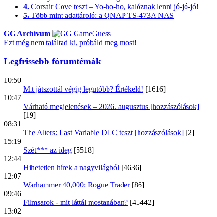
4.
Corsair Cove teszt – Yo-ho-ho, kalóznak lenni jó-jó-jó!
5.
Több mint adattároló: a QNAP TS-473A NAS
GG Archívum
Ezt még nem találtad ki, próbáld meg most!
Legfrissebb fórumtémák
10:50
Mit játszottál végig legutóbb? Értékeld!
[1616]
10:47
Várható megjelenések – 2026. augusztus [hozzászólások]
[19]
08:31
The Alters: Last Variable DLC teszt [hozzászólások]
[2]
15:19
Szét*** az ideg
[5518]
12:44
Hihetetlen hírek a nagyvilágból
[4636]
12:07
Warhammer 40,000: Rogue Trader
[86]
09:46
Filmsarok - mit láttál mostanában?
[43442]
13:02