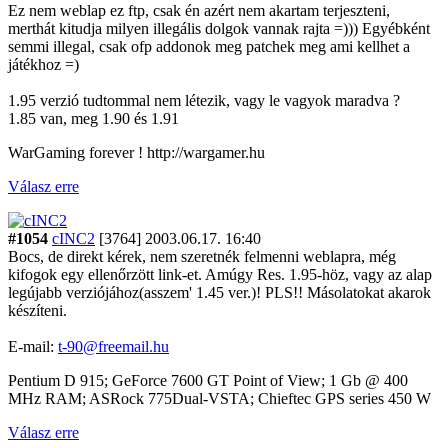
Ez nem weblap ez ftp, csak én azért nem akartam terjeszteni,
merthát kitudja milyen illegális dolgok vannak rajta =))) Egyébként
semmi illegal, csak ofp addonok meg patchek meg ami kellhet a
játékhoz =)
1.95 verzió tudtommal nem létezik, vagy le vagyok maradva ?
1.85 van, meg 1.90 és 1.91
WarGaming forever ! http://wargamer.hu
Válasz erre
#1054
cINC2
[3764]
2003.06.17. 16:40
Bocs, de direkt kérek, nem szeretnék felmenni weblapra, még
kifogok egy ellenőrzött link-et. Amúgy Res. 1.95-höz, vagy az alap
legújabb verziójához(asszem' 1.45 ver.)! PLS!! Másolatokat akarok
készíteni.
E-mail:
t-90@freemail.hu
Pentium D 915; GeForce 7600 GT Point of View; 1 Gb @ 400
MHz RAM; ASRock 775Dual-VSTA; Chieftec GPS series 450 W
Válasz erre