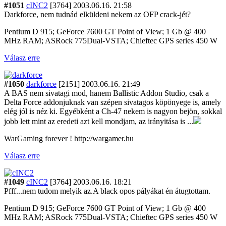
#1051
cINC2
[3764]
2003.06.16. 21:58
Darkforce, nem tudnád elküldeni nekem az OFP crack-jét?
Pentium D 915; GeForce 7600 GT Point of View; 1 Gb @ 400
MHz RAM; ASRock 775Dual-VSTA; Chieftec GPS series 450 W
Válasz erre
#1050
darkforce
[2151]
2003.06.16. 21:49
A BAS nem sivatagi mod, hanem Ballistic Addon Studio, csak a
Delta Force addonjuknak van szépen sivatagos köpönyege is, amely
elég jól is néz ki. Egyébként a Ch-47 nekem is nagyon bejön, sokkal
jobb lett mint az eredeti azt kell mondjam, az irányitása is ...
WarGaming forever ! http://wargamer.hu
Válasz erre
#1049
cINC2
[3764]
2003.06.16. 18:21
Pfff...nem tudom melyik az.A black opos pályákat én átugtottam.
Pentium D 915; GeForce 7600 GT Point of View; 1 Gb @ 400
MHz RAM; ASRock 775Dual-VSTA; Chieftec GPS series 450 W