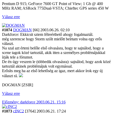
Pentium D 915; GeForce 7600 GT Point of View; 1 Gb @ 400
MHz RAM; ASRock 775Dual-VSTA; Chieftec GPS series 450 W
Válasz erre
#1074
DOGMAN
[66]
2003.06.26. 02:10
Darkforce: Ekkicsit sztem félreérthető ahogy fogalmaztál.
még szerencse hogy Storm szólt mielőtt beírtam volna egy erős
választ.
Na szal azt érteni belőle első olvasásra, hogy te sajnálod, hogy a
scene tagok közé tartoztál, akik itten a személyes problémájukkal
írják tele a fórumot.
De én úgy veszem le (többedik olvasásra): sajnálod, hogy azok közé
tartoztál akinek problémájuk volt egymással.
Erősíts meg ha az első lehetőség az igaz, mert akkor írok egy új
választ rá.
DOGMAN [ZSIR]
Válasz erre
Előzmény: darkforce 2003.06.21. 15:16
#1073
cINC2
[3764]
2003.06.21. 17:24