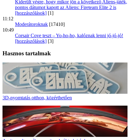
Kiderült végre, hogy mikor jön a következő Aliens-játék,
pontos dátumot kapott az Aliens: Fireteam Elite 2 is
[hozzászólások]
[1]
11:12
Moderátoroknak
[17410]
10:49
Corsair Cove teszt – Yo-ho-ho, kalóznak lenni jó-jó-jó!
[hozzászólások]
[3]
Hasznos tartalmak
3D-nyomtatás otthon, közérthetően