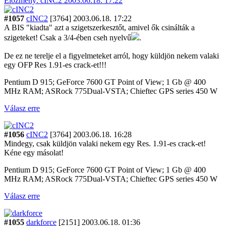
Előzmény: cINC2 2003.06.18. 17:22
#1057
cINC2
[3764]
2003.06.18. 17:22
A BIS "kiadta" azt a szigetszerkesztőt, amivel ők csinálták a
szigeteket! Csak a 3/4-ében cseh nyelvű
.
De ez ne terelje el a figyelmeteket arról, hogy küldjön nekem valaki
egy OFP Res 1.91-es crack-et!!!
Pentium D 915; GeForce 7600 GT Point of View; 1 Gb @ 400
MHz RAM; ASRock 775Dual-VSTA; Chieftec GPS series 450 W
Válasz erre
#1056
cINC2
[3764]
2003.06.18. 16:28
Mindegy, csak küldjön valaki nekem egy Res. 1.91-es crack-et!
Kéne egy másolat!
Pentium D 915; GeForce 7600 GT Point of View; 1 Gb @ 400
MHz RAM; ASRock 775Dual-VSTA; Chieftec GPS series 450 W
Válasz erre
#1055
darkforce
[2151]
2003.06.18. 01:36