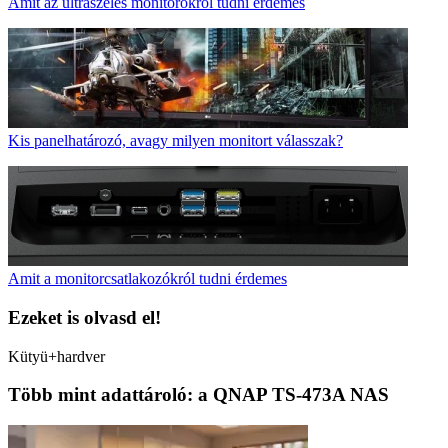
Amit az ultraszéles monitorokról tudni érdemes
Kis panelhatározó, avagy milyen monitort válasszak?
Amit a monitorcsatlakozókról tudni érdemes
Ezeket is olvasd el!
Kütyü+hardver
Több mint adattároló: a QNAP TS-473A NAS