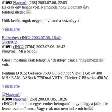
#1092
Nagymáj
[268]
2003.07.06. 22:03
Ez csak egy tanács volt. Nemcsoda hogy Dogmant úgy
felidegesítetted
Ütök kettőt, rúgok négyet, hivhatod a száznégyet!
Válasz erre
Előzmény: cINC2 2003.07.06. 16:42
#1091
cINC2
[3764]
2003.07.06. 16:42
Nagymáj: Mi a bajod?
Ghost, mostmár csak lefagy. A "desktop" csak a "figyelmeztetés"
volt.
Pentium D 915; GeForce 7600 GT Point of View; 1 Gb @ 400
MHz RAM; ASRock 775Dual-VSTA; Chieftec GPS series 450 W
Válasz erre
#1090
Nagymáj
[268]
2003.07.05. 18:26
cINC2: Ha minden egyes ember beírogatná hogy lefagy a játék tele
lenne ezzel a fórum... Vagy csak már nem tudsz mit irni