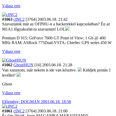
Válasz erre
#1063
cINC2
[3764]
2003.06.18. 21:42
Szavaztatok már az OFPHU-n a hackerekkel kapcsolatban? Én az
M1A1 lőgyakorlat-ra szavaztam! LOL
Pentium D 915; GeForce 7600 GT Point of View; 1 Gb @ 400
MHz RAM; ASRock 775Dual-VSTA; Chieftec GPS series 450 W
Válasz erre
#1062
Ghost|HUN
[16]
2003.06.18. 21:28
Van xanaxom, már nekem is ide van készitve.
Küldjek postán 1
levéllel?
Ghost
Válasz erre
Előzmény: DOGMAN 2003.06.18. 18:58
#1061
cINC2
[3764]
2003.06.18. 21:00
És úgy látszik, hogy MAGAMRA MARADTAM!!!