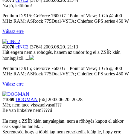
#1071
cINC2
[3764]
2003.06.20. 21:44
Na jó, letöltöm!
Pentium D 915; GeForce 7600 GT Point of View; 1 Gb @ 400
MHz RAM; ASRock 775Dual-VSTA; Chieftec GPS series 450 W
Válasz erre
#1070
cINC2
[3764]
2003.06.20. 21:13
Hát engem nem a röhögés, hanem az undor fog el a ZSÍR klán
honlapjától.....
Pentium D 915; GeForce 7600 GT Point of View; 1 Gb @ 400
MHz RAM; ASRock 775Dual-VSTA; Chieftec GPS series 450 W
Válasz erre
#1069
DOGMAN
[66]
2003.06.20. 20:28
Mér, nem tucc visszaolvasni???
Be van linkelve nem????ú
Ha meg a ZSÍR klán tanyalapján, nem a röhögés kapott el akkor
csak sajnálni tudlak...
Szerencséd hogy a többi tag nem ereszkedik idáig le, hogy erre