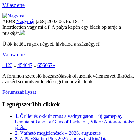
Válasz erre
#1048
Nagymáj
[268]
2003.06.16. 18:14
Interdection vagy mi a f. A pálya képén egy black op tartja a
puskáját.
Ütök kettőt, rúgok négyet, hivhatod a száznégyet!
Válasz erre
«
1
2
3
...
45
46
47
...
65
66
67
»
A fórumon szereplő hozzászólások olvasóink véleményét tükrözik,
azokért semmilyen felelősséget nem vállalunk.
Fórumszabályzat
Legnépszerűbb cikkek
1.
Őrület és okkultizmus a vadnyugaton – új gameplay-
bemutatót kapott a Guns of Eschaton, Viktor Antonov utolsó
játéka
2.
Várható megjelenések – 2026. augusztus
3.
A PlayStation Plus 2026. augusztusi kínálata