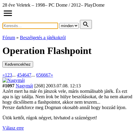
28 éve Veletek – 1998– PC Dome / 2012– PlayDome
Fórum
»
Beszélgetés a játékokról
Operation Flashpoint
Kedvencekhez
«
1
2
3
...
45
46
47
...
65
66
67
»
#1097
Nagymáj
[268]
2003.07.08. 12:13
Azért mert ha már én játszok vele, máris normálisabb játék. És ezt
apa is így találja. Nem írok be hülye beszólásokat, de ha nem akarod
hogy dicsőítsem a flashpointot, akkor nem teszem...
Persze darkforce meg Dogman okosabb annál hogy hozzád írjon.
Ütök kettőt, rúgok négyet, hivhatod a száznégyet!
Válasz erre