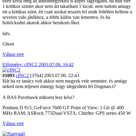
ezen kívül még az addonhegyektől is képes fagyogatni. ha már elér
1 kritikus szintet akor nem árt takarítani 1 kicsit. nem tudom amugy
mi a kritikus szint, én csak azokat teszem fel amik feltétlen kellene a
severen valo játékhoz, a többi külön van lementve, és ha
bohóckodni akarok akkor berakom őket.
üdv.
Ghost
Válasz erre
Előzmény: cINC2 2003.07.06. 16:42
#1093
cINC2
[3764]
2003.07.06. 22:43
Hát ha ez tanács volt akkor nem megyek vele semmire, és amúgy
neked nem teljesen minegy hogy idegesítem fel Dogman-t?
A BAS Pavehawk mikorra lesz kész?
Pentium D 915; GeForce 7600 GT Point of View; 1 Gb @ 400
MHz RAM; ASRock 775Dual-VSTA; Chieftec GPS series 450 W
Válasz erre