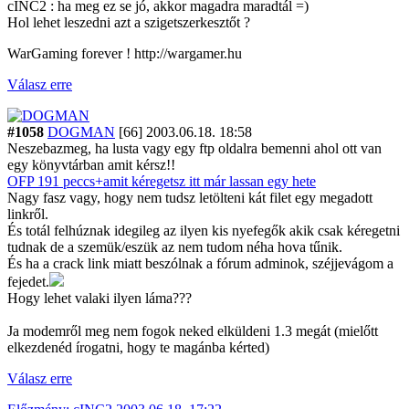
cINC2 : ha meg ez se jó, akkor magadra maradtál =)
Hol lehet leszedni azt a szigetszerkesztőt ?
WarGaming forever ! http://wargamer.hu
Válasz erre
#1058
DOGMAN
[66]
2003.06.18. 18:58
Neszebazmeg, ha lusta vagy egy ftp oldalra bemenni ahol ott van
egy könyvtárban amit kérsz!!
OFP 191 peccs+amit kéregetsz itt már lassan egy hete
Nagy fasz vagy, hogy nem tudsz letölteni kát filet egy megadott
linkről.
És totál felhúznak idegileg az ilyen kis nyefegők akik csak kéregetni
tudnak de a szemük/eszük az nem tudom néha hova tűnik.
És ha a crack link miatt beszólnak a fórum adminok, széjjevágom a
fejedet.
Hogy lehet valaki ilyen láma???
Ja modemről meg nem fogok neked elküldeni 1.3 megát (mielőtt
elkezdenéd írogatni, hogy te magánba kérted)
Válasz erre