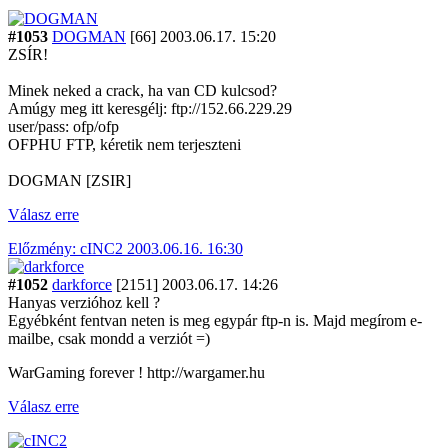
#1053
DOGMAN
[66]
2003.06.17. 15:20
ZSÍR!
Minek neked a crack, ha van CD kulcsod?
Amúgy meg itt keresgélj: ftp://152.66.229.29
user/pass: ofp/ofp
OFPHU FTP, kéretik nem terjeszteni
DOGMAN [ZSIR]
Válasz erre
Előzmény: cINC2 2003.06.16. 16:30
#1052
darkforce
[2151]
2003.06.17. 14:26
Hanyas verzióhoz kell ?
Egyébként fentvan neten is meg egypár ftp-n is. Majd megírom e-
mailbe, csak mondd a verziót =)
WarGaming forever ! http://wargamer.hu
Válasz erre