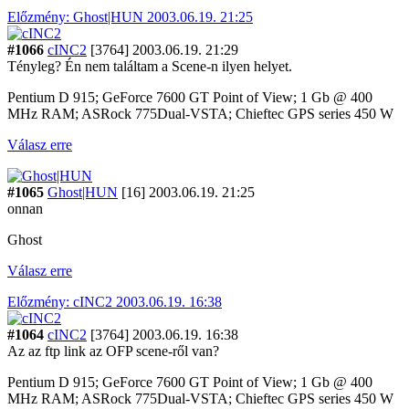
Előzmény: Ghost|HUN 2003.06.19. 21:25
#1066
cINC2
[3764]
2003.06.19. 21:29
Tényleg? Én nem találtam a Scene-n ilyen helyet.
Pentium D 915; GeForce 7600 GT Point of View; 1 Gb @ 400
MHz RAM; ASRock 775Dual-VSTA; Chieftec GPS series 450 W
Válasz erre
#1065
Ghost|HUN
[16]
2003.06.19. 21:25
onnan
Ghost
Válasz erre
Előzmény: cINC2 2003.06.19. 16:38
#1064
cINC2
[3764]
2003.06.19. 16:38
Az az ftp link az OFP scene-ről van?
Pentium D 915; GeForce 7600 GT Point of View; 1 Gb @ 400
MHz RAM; ASRock 775Dual-VSTA; Chieftec GPS series 450 W