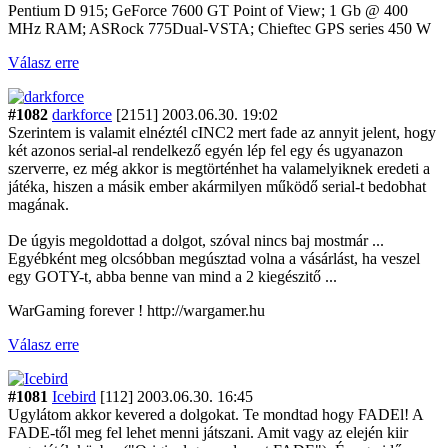
Pentium D 915; GeForce 7600 GT Point of View; 1 Gb @ 400
MHz RAM; ASRock 775Dual-VSTA; Chieftec GPS series 450 W
Válasz erre
#1082
darkforce
[2151]
2003.06.30. 19:02
Szerintem is valamit elnéztél cINC2 mert fade az annyit jelent, hogy
két azonos serial-al rendelkező egyén lép fel egy és ugyanazon
szerverre, ez még akkor is megtörténhet ha valamelyiknek eredeti a
játéka, hiszen a másik ember akármilyen működő serial-t bedobhat
magának.
De úgyis megoldottad a dolgot, szóval nincs baj mostmár ...
Egyébként meg olcsóbban megúsztad volna a vásárlást, ha veszel
egy GOTY-t, abba benne van mind a 2 kiegészitő ...
WarGaming forever ! http://wargamer.hu
Válasz erre
#1081
Icebird
[112]
2003.06.30. 16:45
Ugylátom akkor kevered a dolgokat. Te mondtad hogy FADEl! A
FADE-től meg fel lehet menni játszani. Amit vagy az elején kiir