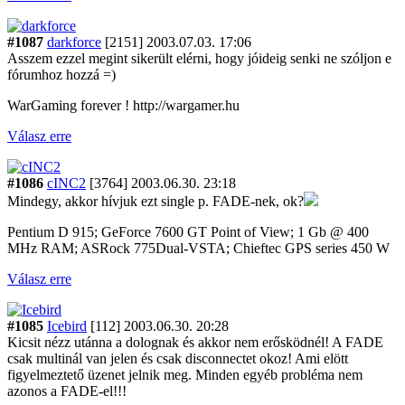
#1087
darkforce
[2151]
2003.07.03. 17:06
Asszem ezzel megint sikerült elérni, hogy jóideig senki ne szóljon e
fórumhoz hozzá =)
WarGaming forever ! http://wargamer.hu
Válasz erre
#1086
cINC2
[3764]
2003.06.30. 23:18
Mindegy, akkor hívjuk ezt single p. FADE-nek, ok?
Pentium D 915; GeForce 7600 GT Point of View; 1 Gb @ 400
MHz RAM; ASRock 775Dual-VSTA; Chieftec GPS series 450 W
Válasz erre
#1085
Icebird
[112]
2003.06.30. 20:28
Kicsit nézz utánna a dolognak és akkor nem erősködnél! A FADE
csak multinál van jelen és csak disconnectet okoz! Ami elött
figyelmeztető üzenet jelnik meg. Minden egyéb probléma nem
azonos a FADE-el!!!