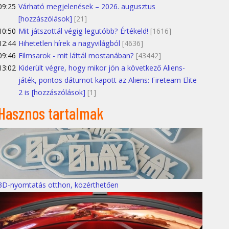
09:25
Várható megjelenések – 2026. augusztus
[hozzászólások]
[21]
10:50
Mit játszottál végig legutóbb? Értékeld!
[1616]
12:44
Hihetetlen hírek a nagyvilágból
[4636]
09:46
Filmsarok - mit láttál mostanában?
[43442]
13:02
Kiderült végre, hogy mikor jön a következő Aliens-
játék, pontos dátumot kapott az Aliens: Fireteam Elite
2 is [hozzászólások]
[1]
Hasznos tartalmak
3D-nyomtatás otthon, közérthetően