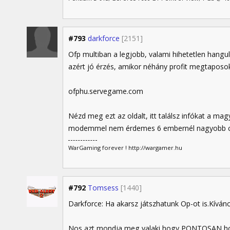
#793
darkforce
[2151]
Ofp multiban a legjobb, valami hihetetlen hangu
azért jó érzés, amikor néhány profit megtaposok
ofphu.servegame.com
Nézd meg ezt az oldalt, itt találsz infókat a mag
modemmel nem érdemes 6 embernél nagyobb cs
WarGaming forever ! http://wargamer.hu
#792
Tomsess
[1440]
Darkforce: Ha akarsz játszhatunk Op-ot is.Kívánc
Nos azt mondja meg valaki,hogy PONTOSAN hol