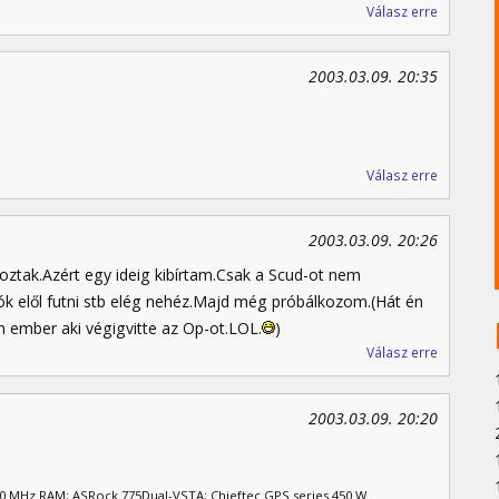
Válasz erre
2003.03.09. 20:35
Válasz erre
2003.03.09. 20:26
ztak.Azért egy ideig kibírtam.Csak a Scud-ot nem
yók elől futni stb elég nehéz.Majd még próbálkozom.(Hát én
n ember aki végigvitte az Op-ot.LOL.
)
Válasz erre
2003.03.09. 20:20
00 MHz RAM; ASRock 775Dual-VSTA; Chieftec GPS series 450 W