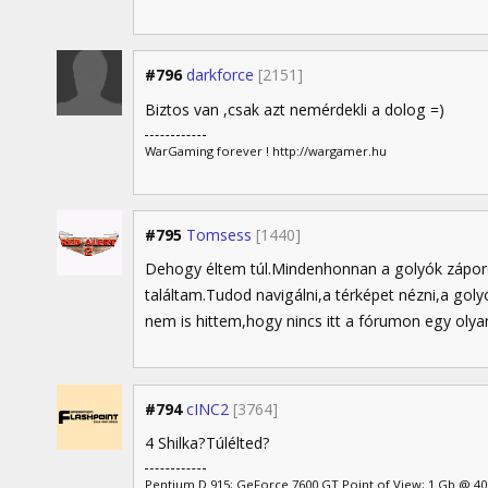
#796
darkforce
[2151]
Biztos van ,csak azt nemérdekli a dolog =)
WarGaming forever ! http://wargamer.hu
#795
Tomsess
[1440]
Dehogy éltem túl.Mindenhonnan a golyók záporo
találtam.Tudod navigálni,a térképet nézni,a gol
nem is hittem,hogy nincs itt a fórumon egy olya
#794
cINC2
[3764]
4 Shilka?Túlélted?
Pentium D 915; GeForce 7600 GT Point of View; 1 Gb @ 4