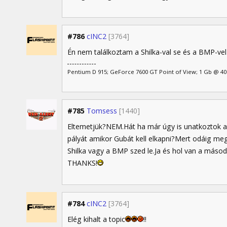
#786
cINC2
[3764]
Én nem találkoztam a Shilka-val se és a BMP-vel 
Pentium D 915; GeForce 7600 GT Point of View; 1 Gb @ 4
#785
Tomsess
[1440]
Eltemetjük?NEM.Hát ha már úgy is unatkoztok akk
pályát amikor Gubát kell elkapni?Mert odáig m
Shilka vagy a BMP szed le.Ja és hol van a másod
THANKS!
#784
cINC2
[3764]
Elég kihalt a topic
!!