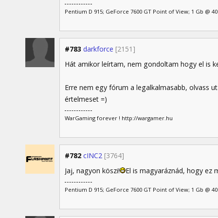
Pentium D 915; GeForce 7600 GT Point of View; 1 Gb @ 4
#783
darkforce
[2151]
Hát amikor leírtam, nem gondoltam hogy el is ke
Erre nem egy fórum a legalkalmasabb, olvass ut
értelmeset =)
WarGaming forever ! http://wargamer.hu
#782
cINC2
[3764]
Jaj, nagyon köszi!
El is magyaráznád, hogy ez m
Pentium D 915; GeForce 7600 GT Point of View; 1 Gb @ 4