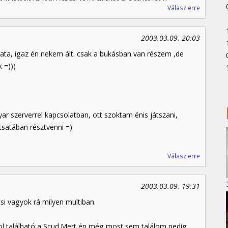
Válasz erre
2003.03.09. 20:03
lata, igaz én nekem ált. csak a bukásban van részem ,de
 =)))
yar szerverrel kapcsolatban, ott szoktam énis játszani,
atában résztvenni =)
Válasz erre
2003.03.09. 19:31
si vagyok rá milyen multiban.
 található a Scud.Mert én még most sem találom pedig