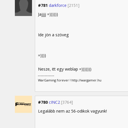
#781
darkforce
[2151]
Jajjjj =))))))
Ide jön a szöveg
=))))
Nesze, itt egy weblap =)))))))
WarGaming forever ! http://wargamer.hu
#780
cINC2
[3764]
Legalább nem az 56-odikok vagyunk!