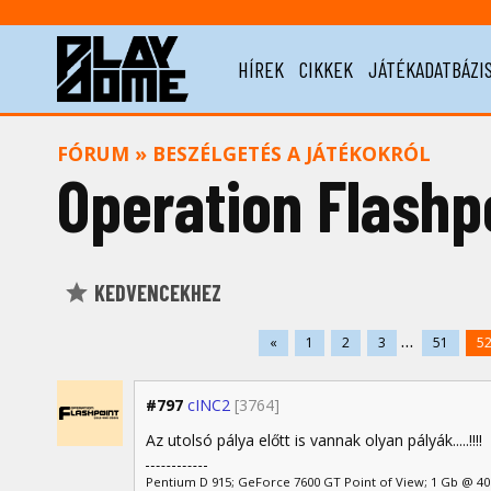
HÍREK
CIKKEK
JÁTÉKADATBÁZI
FÓRUM
»
BESZÉLGETÉS A JÁTÉKOKRÓL
Operation Flashp
KEDVENCEKHEZ
...
«
1
2
3
51
5
#797
cINC2
[3764]
Az utolsó pálya előtt is vannak olyan pályák.....!!!!
Pentium D 915; GeForce 7600 GT Point of View; 1 Gb @ 4