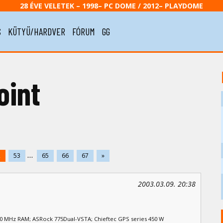
28 ÉVE VELETEK – 1998– PC DOME / 2012– PLAYDOME
S
KÜTYÜ/HARDVER
FÓRUM
GG
oint
...
2
53
65
66
67
»
2003.03.09. 20:38
00 MHz RAM; ASRock 775Dual-VSTA; Chieftec GPS series 450 W