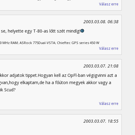
Válasz erre
2003.03.08. 06:38
se, helyette egy T-80-as lőtt szét mindíg!
00 MHz RAM; ASRock 775Dual-VSTA; Chieftec GPS series 450 W
Válasz erre
2003.03.07. 21:08
or adjatok tippet.Hogyan kell az OpFl-ban végigvinni azt a
egvan,hogy elkaptam,de ha a főúton megyek akkor vagy a
ik Scud?
Válasz erre
2003.03.07. 18:55