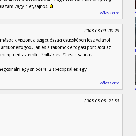
aláltam vagy 4-et,sajnos.)
Válasz erre
2003.03.09. 00:23
második viszont a sziget északi csücskében lesz valahol
amikor elfogod.. jah és a tábornok elfogási pontjától az
n menj mert az emllet Shilkák és 72 esek vannak..
egcsinálni egy snipőerel 2 specopsal és egy
Válasz erre
2003.03.08. 21:38