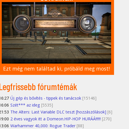
Ezt még nem találtad ki, próbáld meg most!
Legfrissebb fórumtémák
16:27
Új gép és bővítés - tippek és tanácsok
[15146]
16:06
Szét*** az ideg
[5535]
21:53
The Alters: Last Variable DLC teszt [hozzászólások]
[6]
19:00
2 éves vagyok itt a Domeon.HIP-HOP HURÁÁ!!!!!!
[270]
13:06
Warhammer 40,000: Rogue Trader
[88]