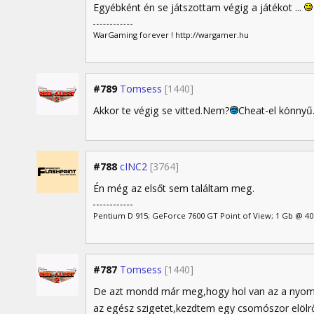
Egyébként én se játszottam végig a játékot ...
WarGaming forever ! http://wargamer.hu
#789
Tomsess
[1440]
Akkor te végig se vitted.Nem?
Cheat-el könnyű
#788
cINC2
[3764]
Én még az elsőt sem találtam meg.
Pentium D 915; GeForce 7600 GT Point of View; 1 Gb @ 4
#787
Tomsess
[1440]
De azt mondd már meg,hogy hol van az a nyom
az egész szigetet,kezdtem egy csomószor elölr