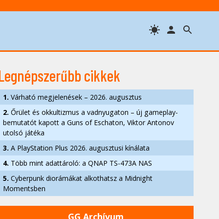
Legnépszerűbb cikkek
1.
Várható megjelenések – 2026. augusztus
2.
Őrület és okkultizmus a vadnyugaton – új gameplay-
bemutatót kapott a Guns of Eschaton, Viktor Antonov
utolsó játéka
3.
A PlayStation Plus 2026. augusztusi kínálata
4.
Több mint adattároló: a QNAP TS-473A NAS
5.
Cyberpunk diorámákat alkothatsz a Midnight
Momentsben
GG Archívum