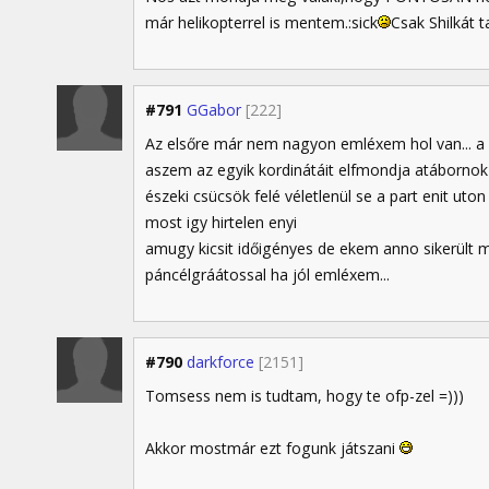
már helikopterrel is mentem.:sick
Csak Shilkát t
#791
GGabor
[222]
Az elsőre már nem nagyon emléxem hol van... a 
aszem az egyik kordinátáit elfmondja atábornok 
észeki csücsök felé véletlenül se a part enit uto
most igy hirtelen enyi
amugy kicsit időigényes de ekem anno sikerült m
páncélgráátossal ha jól emléxem...
#790
darkforce
[2151]
Tomsess nem is tudtam, hogy te ofp-zel =)))
Akkor mostmár ezt fogunk játszani