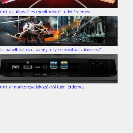
Amit az ultraszéles monitorokról tudni érdemes
Kis panelhatározó, avagy milyen monitort válasszak?
Amit a monitorcsatlakozókról tudni érdemes