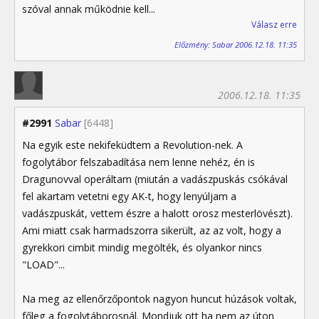
szóval annak működnie kell...
Válasz erre
Előzmény: Sabar 2006.12.18. 11:35
2006.12.18. 11:35
#2991
Sabar
[6448]
Na egyik este nekifeküdtem a Revolution-nek. A
fogolytábor felszabadítása nem lenne nehéz, én is
Dragunovval operáltam (miután a vadászpuskás csókával
fel akartam vetetni egy AK-t, hogy lenyúljam a
vadászpuskát, vettem észre a halott orosz mesterlövészt).
Ami miatt csak harmadszorra sikerült, az az volt, hogy a
gyrekkori cimbit mindig megölték, és olyankor nincs
"LOAD"...
Na meg az ellenőrzőpontok nagyon huncut húzások voltak,
főleg a fogolytáborosnál. Mondjuk ott ha nem az úton