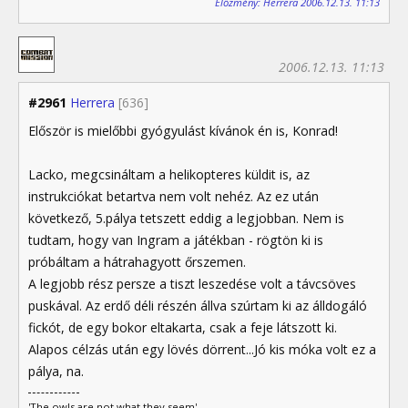
Előzmény: Herrera 2006.12.13. 11:13
2006.12.13. 11:13
#2961
Herrera
[636]
Először is mielőbbi gyógyulást kívánok én is, Konrad!
Lacko, megcsináltam a helikopteres küldit is, az
instrukciókat betartva nem volt nehéz. Az ez után
következő, 5.pálya tetszett eddig a legjobban. Nem is
tudtam, hogy van Ingram a játékban - rögtön ki is
próbáltam a hátrahagyott őrszemen.
A legjobb rész persze a tiszt leszedése volt a távcsöves
puskával. Az erdő déli részén állva szúrtam ki az álldogáló
fickót, de egy bokor eltakarta, csak a feje látszott ki.
Alapos célzás után egy lövés dörrent...Jó kis móka volt ez a
pálya, na.
'The owls are not what they seem'