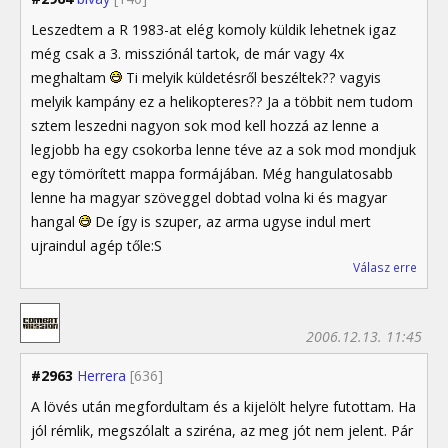
Leszedtem a R 1983-at elég komoly küldik lehetnek igaz
még csak a 3. missziónál tartok, de már vagy 4x
meghaltam
Ti melyik küldetésről beszéltek?? vagyis
melyik kampány ez a helikopteres?? Ja a többit nem tudom
sztem leszedni nagyon sok mod kell hozzá az lenne a
legjobb ha egy csokorba lenne téve az a sok mod mondjuk
egy tömörített mappa formájában. Még hangulatosabb
lenne ha magyar szöveggel dobtad volna ki és magyar
hangal
De így is szuper, az arma ugyse indul mert
ujraindul agép tőle:S
Válasz erre
2006.12.13. 11:45
#2963
Herrera
[636]
A lövés után megfordultam és a kijelölt helyre futottam. Ha
jól rémlik, megszólalt a sziréna, az meg jót nem jelent. Pár