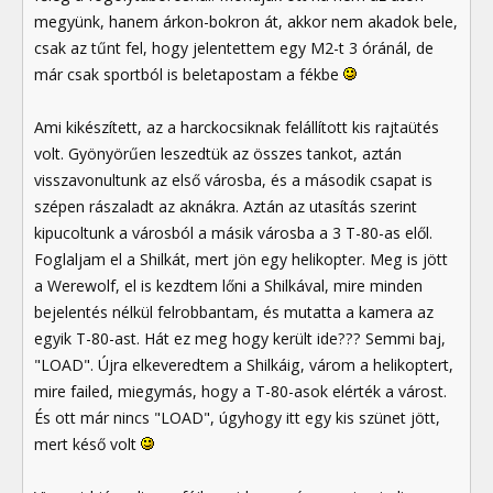
megyünk, hanem árkon-bokron át, akkor nem akadok bele,
csak az tűnt fel, hogy jelentettem egy M2-t 3 óránál, de
már csak sportból is beletapostam a fékbe
Ami kikészített, az a harckocsiknak felállított kis rajtaütés
volt. Gyönyörűen leszedtük az összes tankot, aztán
visszavonultunk az első városba, és a második csapat is
szépen rászaladt az aknákra. Aztán az utasítás szerint
kipucoltunk a városból a másik városba a 3 T-80-as elől.
Foglaljam el a Shilkát, mert jön egy helikopter. Meg is jött
a Werewolf, el is kezdtem lőni a Shilkával, mire minden
bejelentés nélkül felrobbantam, és mutatta a kamera az
egyik T-80-ast. Hát ez meg hogy került ide??? Semmi baj,
"LOAD". Újra elkeveredtem a Shilkáig, várom a helikoptert,
mire failed, miegymás, hogy a T-80-asok elérték a várost.
És ott már nincs "LOAD", úgyhogy itt egy kis szünet jött,
mert késő volt