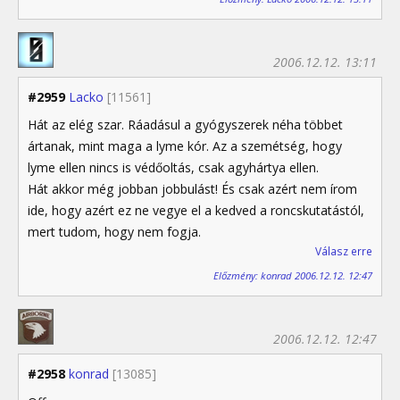
2006.12.12. 13:11
#2959
Lacko
[11561]
Hát az elég szar. Ráadásul a gyógyszerek néha többet
ártanak, mint maga a lyme kór. Az a szemétség, hogy
lyme ellen nincs is védőoltás, csak agyhártya ellen.
Hát akkor még jobban jobbulást! És csak azért nem írom
ide, hogy azért ez ne vegye el a kedved a roncskutatástól,
mert tudom, hogy nem fogja.
Válasz erre
Előzmény: konrad 2006.12.12. 12:47
2006.12.12. 12:47
#2958
konrad
[13085]