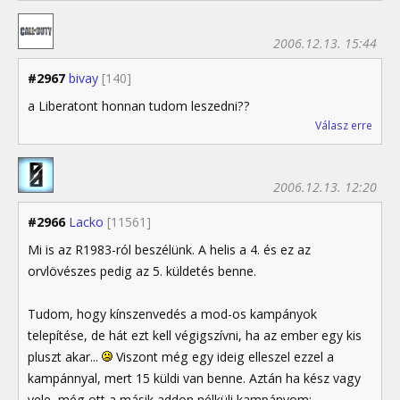
2006.12.13. 15:44
#2967
bivay
[140]
a Liberatont honnan tudom leszedni??
Válasz erre
2006.12.13. 12:20
#2966
Lacko
[11561]
Mi is az R1983-ról beszélünk. A helis a 4. és ez az
orvlövészes pedig az 5. küldetés benne.
Tudom, hogy kínszenvedés a mod-os kampányok
telepítése, de hát ezt kell végigszívni, ha az ember egy kis
pluszt akar...
Viszont még egy ideig elleszel ezzel a
kampánnyal, mert 15 küldi van benne. Aztán ha kész vagy
vele, még ott a másik addon nélküli kampányom: