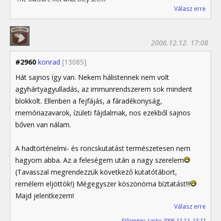
Válasz erre
2006.12.12. 17:08
#2960
konrad
[13085]
Hát sajnos így van. Nekem hálistennek nem volt
agyhártyagyulladás, az immunrendszerem sok mindent
blokkolt. Ellenben a fejfájás, a fáradékonyság,
memóriazavarok, ízületi fájdalmak, nos ezekből sajnos
bőven van nálam.
A hadtörténelmi- és roncskutatást természetesen nem
hagyom abba. Az a feleségem után a nagy szerelem
(Tavasszal megrendezzük következő kutatótábort,
remélem eljöttök!) Mégegyszer köszönöma bíztatást!!!
Majd jelentkezem!
Válasz erre
Előzmény: Lacko 2006.12.12. 13:11