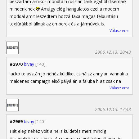
beszartam amikor mondta h russian tank egyből disemark
mindenkinek
Amúgy elég hangulatos ezel a modern
moddal amit leszedtem hozzá faxa magas felbuntású
textúrákból állnak az emberek és a járművek is.
Válasz erre
2006.12.13. 20:43
#2970
bivay
[140]
lacko te asztán jó nehéz küldiket csinálsz annyian vannak a
maldenes campaign első pályáján a faluba h az csak na
Válasz erre
2006.12.13. 17:43
#2969
bivay
[140]
Hát elég nehéz volt a helis küldetés mert mindig
összeütköztek a helik. A sniperes se volt könnyű nem is