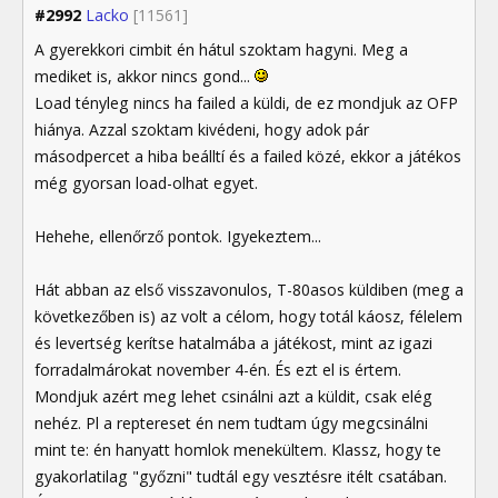
#2992
Lacko
[11561]
A gyerekkori cimbit én hátul szoktam hagyni. Meg a
mediket is, akkor nincs gond...
Load tényleg nincs ha failed a küldi, de ez mondjuk az OFP
hiánya. Azzal szoktam kivédeni, hogy adok pár
másodpercet a hiba beálltí és a failed közé, ekkor a játékos
még gyorsan load-olhat egyet.
Hehehe, ellenőrző pontok. Igyekeztem...
Hát abban az első visszavonulos, T-80asos küldiben (meg a
következőben is) az volt a célom, hogy totál káosz, félelem
és levertség kerítse hatalmába a játékost, mint az igazi
forradalmárokat november 4-én. És ezt el is értem.
Mondjuk azért meg lehet csinálni azt a küldit, csak elég
nehéz. Pl a reptereset én nem tudtam úgy megcsinálni
mint te: én hanyatt homlok menekültem. Klassz, hogy te
gyakorlatilag "győzni" tudtál egy vesztésre itélt csatában.