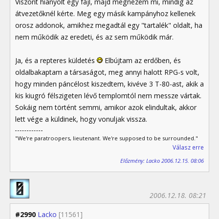
Viszont hiányolt egy fájl, majd megnézem mi, mindig az
átvezetőknél kérte. Meg egy másik kampányhoz kellenek
orosz addonok, amikhez megadtál egy "tartalék" oldalt, ha
nem működik az eredeti, és az sem működik már.
Ja, és a repteres küldetés
Elbújtam az erdőben, és
oldalbakaptam a társaságot, meg annyi halott RPG-s volt,
hogy minden páncélost kiszedtem, kivéve 3 T-80-ast, akik a
kis kiugró félszigeten lévő templomtól nem messze vártak.
Sokáig nem történt semmi, amikor azok elindultak, akkor
lett vége a küldinek, hogy vonuljak vissza.
"We're paratroopers, lieutenant. We're supposed to be surrounded."
Válasz erre
Előzmény: Lacko 2006.12.15. 08:06
2006.12.18. 08:21
#2990
Lacko
[11561]