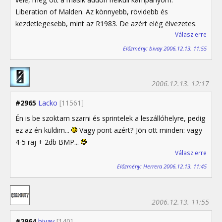
Liberation of Malden. Az könnyebb, rövidebb és
kezdetlegesebb, mint az R1983. De azért elég élvezetes.
Válasz erre
Előzmény: bivay 2006.12.13. 11:55
2006.12.13. 12:17
#2965
Lacko
[11561]
Én is be szoktam szarni és sprintelek a leszállóhelyre, pedig
ez az én küldim...
Vagy pont azért? Jön ott minden: vagy
4-5 raj + 2db BMP...
Válasz erre
Előzmény: Herrera 2006.12.13. 11:45
2006.12.13. 11:55
#2964
bivay
[140]