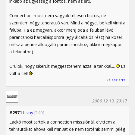
inkább az ügyesség a fontos, nem az erő.
Connection: most nem vagyok teljesen biztos, de
szerintem négy teherautó van. Mind a négyet be kell vinni a
faluba. Ha ez megvan, akkor menj oda a faluban lévő
parancsnoki harcálláspontra (egy álcahálós rész) ha közel
mész a benne álldogáló parancsnokhoz, akkor megkapod
a feladatod).
Örülök, hogy sikerült megijesztenem azzal a tankkal....
Ez
volt a cél!
Válasz erre
2006.12.13. 23:17
#2971
bivay
[140]
Lackó most tartok a connection missziónál, elvittem a
tehrautókat ahova kell min3at de nem történik semmi,(elég