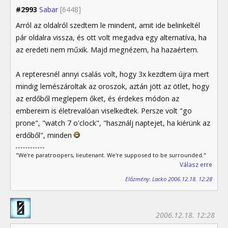
#2993
Sabar
[6448]
Arról az oldalról szedtem le mindent, amit ide belinkeltél
pár oldalra vissza, és ott volt megadva egy alternatíva, ha
az eredeti nem műxik. Majd megnézem, ha hazaértem.
A repteresnél annyi csalás volt, hogy 3x kezdtem újra mert
mindig lemészároltak az oroszok, aztán jött az ötlet, hogy
az erdőből meglepem őket, és érdekes módon az
embereim is életrevalóan viselkedtek. Persze volt "go
prone", "watch 7 o'clock", "használj naptejet, ha kiérünk az
erdőből", minden
"We're paratroopers, lieutenant. We're supposed to be surrounded."
Válasz erre
Előzmény: Lacko 2006.12.18. 12:28
2006.12.18. 12:28