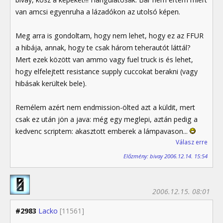
van amcsi egyenruha a lázadókon az utolsó képen.
Meg arra is gondoltam, hogy nem lehet, hogy ez az FFUR
a hibája, annak, hogy te csak három teherautót láttál?
Mert ezek között van ammo vagy fuel truck is és lehet,
hogy elfelejtett resistance supply cuccokat berakni (vagy
hibásak kerültek bele).
Remélem azért nem endmission-ölted azt a küldit, mert
csak ez után jön a java: még egy meglepi, aztán pedig a
kedvenc scriptem: akasztott emberek a lámpavason...
Válasz erre
Előzmény: bivay 2006.12.14. 15:54
2006.12.15. 08:01
#2983
Lacko
[11561]