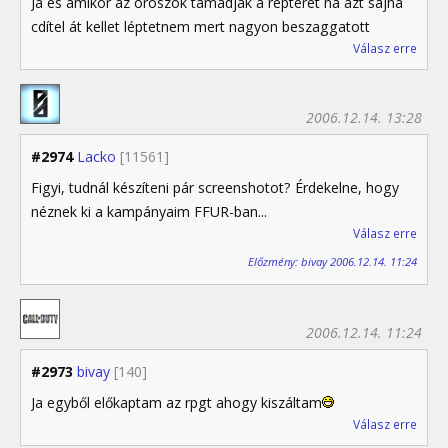
Ja és amikor az oroszok támadják a repteret na azt sajna
cdítel át kellet léptetnem mert nagyon beszaggatott
Válasz erre
2006.12.14. 13:28
#2974
Lacko
[11561]
Figyi, tudnál készíteni pár screenshotot? Érdekelne, hogy
néznek ki a kampányaim FFUR-ban...
Válasz erre
Előzmény: bivay 2006.12.14. 11:24
2006.12.14. 11:24
#2973
bivay
[140]
Ja egyből előkaptam az rpgt ahogy kiszáltam
Válasz erre