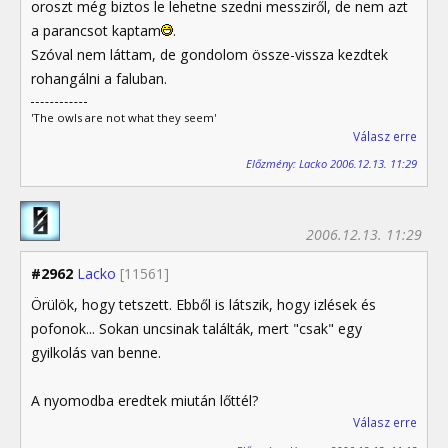
oroszt még biztos le lehetne szedni messziről, de nem azt
a parancsot kaptam
.
Szóval nem láttam, de gondolom össze-vissza kezdtek
rohangálni a faluban.
'The owls are not what they seem'
Válasz erre
Előzmény: Lacko 2006.12.13. 11:29
2006.12.13. 11:29
#2962
Lacko
[11561]
Örülök, hogy tetszett. Ebből is látszik, hogy izlések és
pofonok... Sokan uncsinak találták, mert "csak" egy
gyilkolás van benne.
A nyomodba eredtek miután lőttél?
Válasz erre