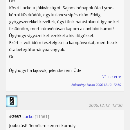
Off
Köszi Lacko a jókívánságot! Sajnos hónapok óta Lyme-
kórral küszködök, egy kullancscsípés okán. Eddig
gyógyszerekkel kezeltek, úgy tűnik hatástalanul, így be kell
feküdnöm, mert intravénásan kapom az antibiotikumot!
Úgyhogy vigyázni kell ezekkel a kis dögökkel.
Ezért is volt időm tesztelgetni a kampányokat, mert hetek
óta betegállományba vagyok.
On
Úgyhogy ha kijövök, jelentkezem. Üdv
Válasz erre
Előzmény: Lacko 2006.12.12. 12:30
2006.12.12. 12:30
#2957
Lacko
[11561]
Jobbulást! Remélem semmi komoly.