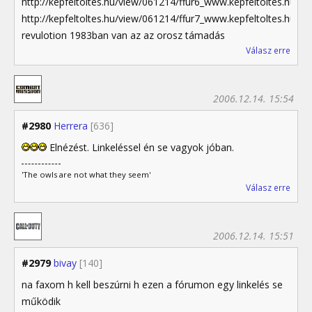
http://kepfeltoltes.hu/view/061214/ffur6_www.kepfeltoltes.hu_.jp
http://kepfeltoltes.hu/view/061214/ffur7_www.kepfeltoltes.hu_.jp
revulotion 1983ban van az az orosz támadás
Válasz erre
2006.12.14. 15:54
#2980
Herrera
[636]
Elnézést. Linkeléssel én se vagyok jóban.
'The owls are not what they seem'
Válasz erre
2006.12.14. 15:51
#2979
bivay
[140]
na faxom h kell beszúrni h ezen a fórumon egy linkelés se
működik