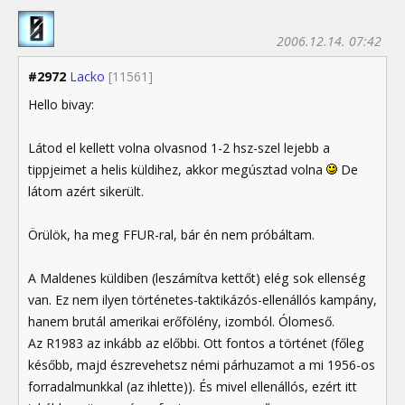
2006.12.14. 07:42
#2972
Lacko
[11561]
Hello bivay:
Látod el kellett volna olvasnod 1-2 hsz-szel lejebb a
tippjeimet a helis küldihez, akkor megúsztad volna
De
látom azért sikerült.
Örülök, ha meg FFUR-ral, bár én nem próbáltam.
A Maldenes küldiben (leszámítva kettőt) elég sok ellenség
van. Ez nem ilyen történetes-taktikázós-ellenállós kampány,
hanem brutál amerikai erőfölény, izomból. Ólomeső.
Az R1983 az inkább az előbbi. Ott fontos a történet (főleg
később, majd észrevehetsz némi párhuzamot a mi 1956-os
forradalmunkkal (az ihlette)). És mivel ellenállós, ezért itt