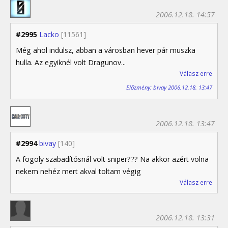
2006.12.18. 14:57
#2995
Lacko
[11561]
Még ahol indulsz, abban a városban hever pár muszka
hulla. Az egyiknél volt Dragunov...
Válasz erre
Előzmény: bivay 2006.12.18. 13:47
2006.12.18. 13:47
#2994
bivay
[140]
A fogoly szabadítósnál volt sniper??? Na akkor azért volna
nekem nehéz mert akval toltam végig
Válasz erre
2006.12.18. 13:31