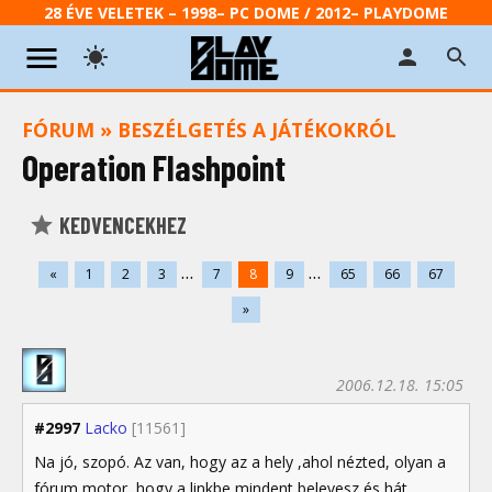
28 ÉVE VELETEK – 1998– PC DOME / 2012– PLAYDOME
FÓRUM
»
BESZÉLGETÉS A JÁTÉKOKRÓL
Operation Flashpoint
KEDVENCEKHEZ
...
...
«
1
2
3
7
8
9
65
66
67
»
2006.12.18. 15:05
#2997
Lacko
[11561]
Na jó, szopó. Az van, hogy az a hely ,ahol nézted, olyan a
fórum motor, hogy a linkbe mindent belevesz és hát