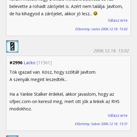
belevette a rohadt zárójelet is. Azért nem találja. Javítom,
de ha kihagyod a zárójelet, akkor jó lesz...
Válasz erre
Előzmény: Lacko 2006.12.18. 15:02
2006.12.18. 15:02
#2996
Lacko
[11561]
Tök igazad van. Kösz, hogy szóltál! Javítom.
A szenyák megint leszedték...
Ha a Yankie Stalker érdekel, akkor javaslom, hogy az
ofpec.com-on keresd meg, mert ott jók a linkek az RHS
modokhoz.
Válasz erre
Előzmény: Sabar 2006.12.18. 13:31