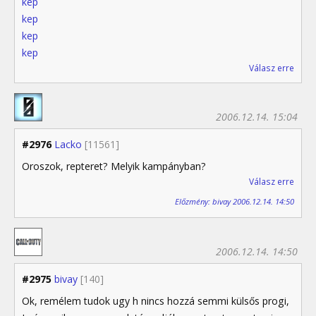
kep
kep
kep
kep
Válasz erre
2006.12.14. 15:04
#2976
Lacko
[11561]
Oroszok, repteret? Melyik kampányban?
Válasz erre
Előzmény: bivay 2006.12.14. 14:50
2006.12.14. 14:50
#2975
bivay
[140]
Ok, remélem tudok ugy h nincs hozzá semmi külsős progi,