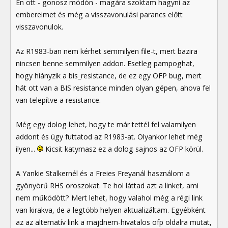
Én ott - gonosz módón - magára szoktam hagyni az
embereimet és még a visszavonulási parancs előtt
visszavonulok.
Az R1983-ban nem kérhet semmilyen file-t, mert bazira
nincsen benne semmilyen addon. Esetleg pampoghat,
hogy hiányzik a bis_resistance, de ez egy OFP bug, mert
hát ott van a BIS resistance minden olyan gépen, ahova fel
van telepítve a resistance.
Még egy dolog lehet, hogy te már tettél fel valamilyen
addont és úgy futtatod az R1983-at. Olyankor lehet még
ilyen...
Kicsit katymasz ez a dolog sajnos az OFP körül.
A Yankie Stalkernél és a Freies Freyanál használom a
gyönyörű RHS oroszokat. Te hol láttad azt a linket, ami
nem működött? Mert lehet, hogy valahol még a régi link
van kirakva, de a legtöbb helyen aktualizáltam. Egyébként
az az alternatív link a majdnem-hivatalos ofp oldalra mutat,