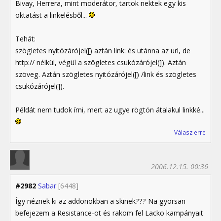
Bivay, Herrera, mint moderátor, tartok nektek egy kis
oktatást a linkelésből...
Tehát:
szögletes nyitózárójel([) aztán link: és utánna az url, de
http:// nélkül, végül a szögletes csukózárójel(]). Aztán
szöveg. Aztán szögletes nyitózárójel([) /link és szögletes
csukózárójel(]).
Példát nem tudok írni, mert az ugye rögtön átalakul linkké...
Válasz erre
2006.12.15. 00:36
#2982
Sabar
[6448]
Így néznek ki az addonokban a skinek??? Na gyorsan
befejezem a Resistance-ot és rakom fel Lacko kampányait