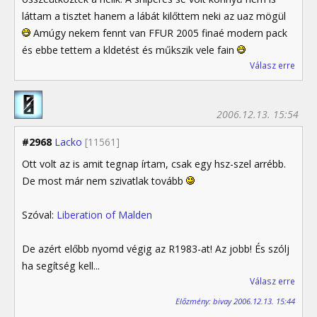
láttam a tisztet hanem a lábát kilőttem neki az uaz mögül
Amúgy nekem fennt van FFUR 2005 finaé modern pack
és ebbe tettem a kldetést és műkszik vele fain
Válasz erre
2006.12.13. 15:54
#2968
Lacko
[11561]
Ott volt az is amit tegnap írtam, csak egy hsz-szel arrébb.
De most már nem szivatlak tovább
Szóval:
Liberation of Malden
De azért előbb nyomd végig az R1983-at! Az jobb! És szólj
ha segítség kell...
Válasz erre
Előzmény: bivay 2006.12.13. 15:44