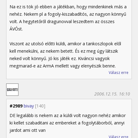
Na ez is tök jó ebben a játékban, hogy mindenkinek más a
nehéz. Nekem pl a fogoly-kiszabadítós, az nagyon könnyű
volt. A hegytetőről dragunovval leszedtem az összes
ÁVÓst.
Viszont az utolsó előtti küldi, amikor a tankoszlopok elől
kell menekülni, az nekem betett. És ez meg úgy látszik
neked volt könnyű. Jó kis játék ez. Kiváncsi vagyok
megmarad-e az ArmA mellett vagy elenyészik benne.
Válasz erre
2006.12.15. 16:10
#2989
bivay
[140]
DE legalább is nekem az a küldi volt nagyon nehéz amikor
ki kellet szabaditani az embereket a fogolytáborból, annyi
jardot ami ott van
Válasz erre