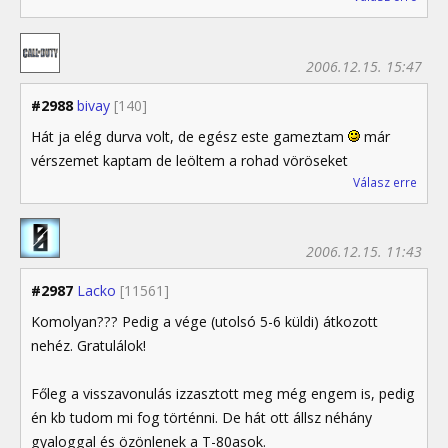
2006.12.15. 15:47
#2988
bivay
[140]
Hát ja elég durva volt, de egész este gameztam
már
vérszemet kaptam de leöltem a rohad vöröseket
Válasz erre
2006.12.15. 11:43
#2987
Lacko
[11561]
Komolyan??? Pedig a vége (utolsó 5-6 küldi) átkozott
nehéz. Gratulálok!
Főleg a visszavonulás izzasztott meg még engem is, pedig
én kb tudom mi fog történni. De hát ott állsz néhány
gyaloggal és özönlenek a T-80asok.