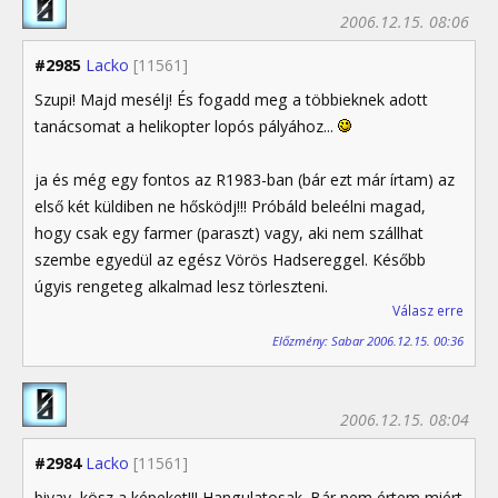
2006.12.15. 08:06
#2985
Lacko
[11561]
Szupi! Majd mesélj! És fogadd meg a többieknek adott
tanácsomat a helikopter lopós pályához...
ja és még egy fontos az R1983-ban (bár ezt már írtam) az
első két küldiben ne hősködj!!! Próbáld beleélni magad,
hogy csak egy farmer (paraszt) vagy, aki nem szállhat
szembe egyedül az egész Vörös Hadsereggel. Később
úgyis rengeteg alkalmad lesz törleszteni.
Válasz erre
Előzmény: Sabar 2006.12.15. 00:36
2006.12.15. 08:04
#2984
Lacko
[11561]
bivay, kösz a képeket!!! Hangulatosak. Bár nem értem miért