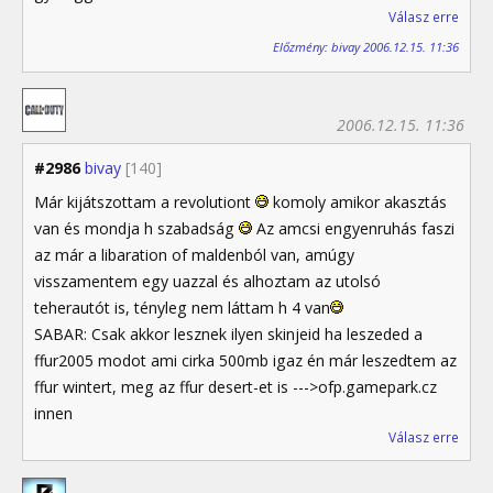
Válasz erre
Előzmény: bivay 2006.12.15. 11:36
2006.12.15. 11:36
#2986
bivay
[140]
Már kijátszottam a revolutiont
komoly amikor akasztás
van és mondja h szabadság
Az amcsi engyenruhás faszi
az már a libaration of maldenból van, amúgy
visszamentem egy uazzal és alhoztam az utolsó
teherautót is, tényleg nem láttam h 4 van
SABAR: Csak akkor lesznek ilyen skinjeid ha leszeded a
ffur2005 modot ami cirka 500mb igaz én már leszedtem az
ffur wintert, meg az ffur desert-et is --->ofp.gamepark.cz
innen
Válasz erre