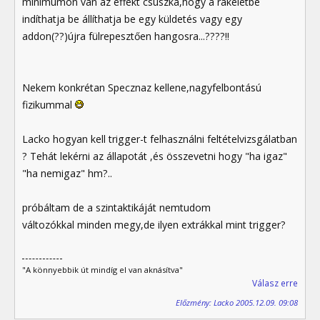
minimumon van az effekt csuszka,hogy a rákéletbe
indíthatja be állíthatja be egy küldetés vagy egy
addon(??)újra fülrepesztően hangosra...????!!
Nekem konkrétan Specznaz kellene,nagyfelbontású
fizikummal
Lacko hogyan kell trigger-t felhasználni feltételvizsgálatban
? Tehát lekérni az állapotát ,és összevetni hogy "ha igaz"
"ha nemigaz" hm?..
próbáltam de a szintaktikáját nemtudom
változókkal minden megy,de ilyen extrákkal mint trigger?
"A könnyebbik út mindíg el van aknásítva"
Válasz erre
Előzmény: Lacko 2005.12.09. 09:08