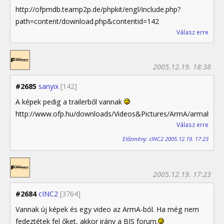
http://ofpmdb.teamp2p.de/phpkit/engl/include.php?
path=content/download.php&contentid=142
Válasz erre
2005.12.19. 18:38
#2685
sanyix
[142]
A képek pedig a trailerből vannak
http://www.ofp.hu/downloads/Videos&Pictures/ArmA/armahi_DIV
Válasz erre
Előzmény: cINC2 2005.12.19. 17:23
2005.12.19. 17:23
#2684
cINC2
[3764]
Vannak új képek és egy video az ArmA-ból. Ha még nem
fedeztétek fel őket, akkor irány a BIS forum.