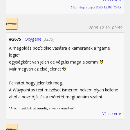
Előzmény: sanyix 2005.12.09. 15:43
2005.12.10. 09:59
#2675
FOxygene
[3275]
A megoldás pozíciókiolvasásra a kamerának a "game
logic"
egységként van jelen de végülis maga a semmi
Már megvan az első jelenet
Feliratot hogy jelenítek meg.
A Waypointos text mezőset ismerem,nekem olyan kellene
ahol a pozcióját és a méretét megtudnám szabni.
"A könnyebbik út mindíg el van aknásítva"
Válasz erre