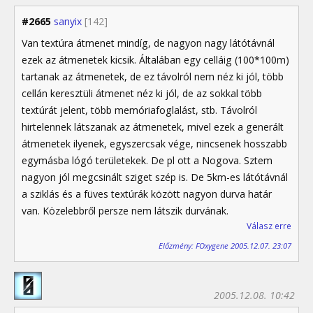
#2665
sanyix
[142]
Van textúra átmenet mindíg, de nagyon nagy látótávnál
ezek az átmenetek kicsik. Általában egy celláig (100*100m)
tartanak az átmenetek, de ez távolról nem néz ki jól, több
cellán keresztüli átmenet néz ki jól, de az sokkal több
textúrát jelent, több memóriafoglalást, stb. Távolról
hirtelennek látszanak az átmenetek, mivel ezek a generált
átmenetek ilyenek, egyszercsak vége, nincsenek hosszabb
egymásba lógó területekek. De pl ott a Nogova. Sztem
nagyon jól megcsinált sziget szép is. De 5km-es látótávnál
a sziklás és a füves textúrák között nagyon durva határ
van. Közelebbről persze nem látszik durvának.
Válasz erre
Előzmény: FOxygene 2005.12.07. 23:07
2005.12.08. 10:42