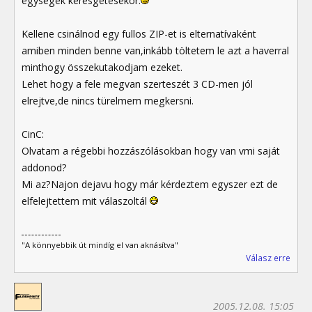
egységek keresgetésekor.
Kellene csinálnod egy fullos ZIP-et is elternatívaként
amiben minden benne van,inkább töltetem le azt a haverral
minthogy összekutakodjam ezeket.
Lehet hogy a fele megvan szerteszét 3 CD-men jól
elrejtve,de nincs türelmem megkersni.
CinC:
Olvatam a régebbi hozzászólásokban hogy van vmi saját
addonod?
Mi az?Najon dejavu hogy már kérdeztem egyszer ezt de
elfelejtettem mit válaszoltál
"A könnyebbik út mindíg el van aknásítva"
Válasz erre
2005.12.08. 15:05