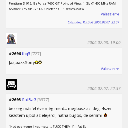
Pentium D 915; GeForce 7600 GT Point of View; 1 Gb @ 400 MHz RAM;
ASRock 775Dual-VSTA; Chieftec GPS series 450 W
Válasz erre
Előzmény: RatBaG 2006.02.07. 22:37
2006.02.08. 19:00
#2696
thq5
[727]
Jaa,bazz.Sorry
Válasz erre
2006.02.07. 22:37
#2695
RatBaG
[6377]
bezzeg másfél éve még ment... megbasz az ideg! 4szer
kezdtem újbol az elejéröl, hátha bugos, de semmi!
"Not everyone likes metal... FUCK THEM!!!" - Fat Ed