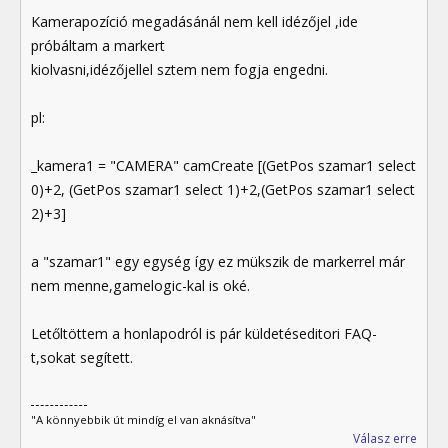
Kamerapozíció megadásánál nem kell idézőjel ,ide
próbáltam a markert
kiolvasni,idézőjellel sztem nem fogja engedni.
pl:
_kamera1 = "CAMERA" camCreate [(GetPos szamar1 select
0)+2, (GetPos szamar1 select 1)+2,(GetPos szamar1 select
2)+3]
a "szamar1" egy egység így ez mükszik de markerrel már
nem menne,gamelogic-kal is oké.
Letőltöttem a honlapodról is pár küldetéseditori FAQ-
t,sokat segített.
"A könnyebbik út mindíg el van aknásítva"
Válasz erre