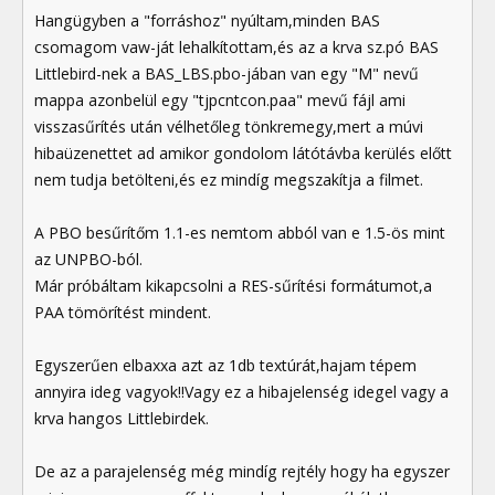
Hangügyben a "forráshoz" nyúltam,minden BAS
csomagom vaw-ját lehalkítottam,és az a krva sz.pó BAS
Littlebird-nek a BAS_LBS.pbo-jában van egy "M" nevű
mappa azonbelül egy "tjpcntcon.paa" mevű fájl ami
visszasűrítés után vélhetőleg tönkremegy,mert a múvi
hibaüzenettet ad amikor gondolom látótávba kerülés előtt
nem tudja betölteni,és ez mindíg megszakítja a filmet.
A PBO besűrítőm 1.1-es nemtom abból van e 1.5-ös mint
az UNPBO-ból.
Már próbáltam kikapcsolni a RES-sűrítési formátumot,a
PAA tömörítést mindent.
Egyszerűen elbaxxa azt az 1db textúrát,hajam tépem
annyira ideg vagyok!!Vagy ez a hibajelenség idegel vagy a
krva hangos Littlebirdek.
De az a parajelenség még mindíg rejtély hogy ha egyszer