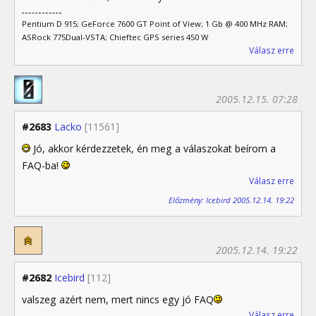
Pentium D 915; GeForce 7600 GT Point of View; 1 Gb @ 400 MHz RAM;
ASRock 775Dual-VSTA; Chieftec GPS series 450 W
Válasz erre
2005.12.15. 07:28
#2683
Lacko
[11561]
Jó, akkor kérdezzetek, én meg a válaszokat beírom a
FAQ-ba!
Válasz erre
Előzmény: Icebird 2005.12.14. 19:22
2005.12.14. 19:22
#2682
Icebird
[112]
valszeg azért nem, mert nincs egy jó FAQ
Válasz erre