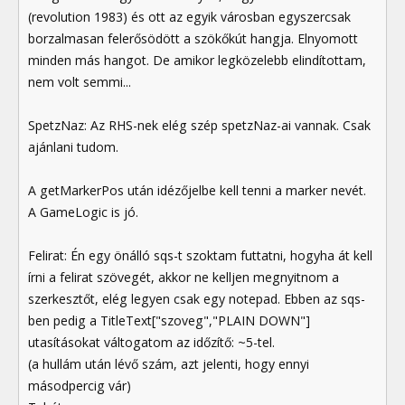
(revolution 1983) és ott az egyik városban egyszercsak
borzalmasan felerősödött a szökőkút hangja. Elnyomott
minden más hangot. De amikor legközelebb elindítottam,
nem volt semmi...
SpetzNaz: Az RHS-nek elég szép spetzNaz-ai vannak. Csak
ajánlani tudom.
A getMarkerPos után idézőjelbe kell tenni a marker nevét.
A GameLogic is jó.
Felirat: Én egy önálló sqs-t szoktam futtatni, hogyha át kell
írni a felirat szövegét, akkor ne kelljen megnyitnom a
szerkesztőt, elég legyen csak egy notepad. Ebben az sqs-
ben pedig a TitleText["szoveg","PLAIN DOWN"]
utasításokat váltogatom az időzítő: ~5-tel.
(a hullám után lévő szám, azt jelenti, hogy ennyi
másodpercig vár)