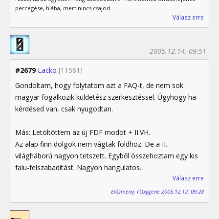
percegése, hiába, mert nincs csajod...
Válasz erre
2005.12.14. 09:51
#2679
Lacko
[11561]
Gondoltam, hogy folytatom azt a FAQ-t, de nem sok
magyar fogalkozik küldetész szerkesztéssel. Úgyhogy ha
kérdésed van, csak nyugodtan.
Más: Letöltöttem az új FDF modot + II.VH.
Az alap finn dolgok nem vágtak földhöz. De a II.
világháború nagyon tetszett. Egyből összehoztam egy kis
falu-felszabadítást. Nagyon hangulatos.
Válasz erre
Előzmény: FOxygene 2005.12.12. 09:28