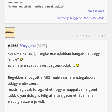
"A könnyebbik út mindíg el van aknásítva"
Válasz erre
Előzmény: FOxygene 2005.12.09. 08:46
2005.12.09. 08:46
#2668
FOxygene
[3275]
kösz,Marker,ez új,megkeresem.Jobban hangzik mint egy
"mule"
ez a hetem szabad azért vírgonckodok itt
Régebben mozgott a MIG_mule szamaram,legalábbis
tökígy emlékszem,
mostmeg csak forog...lehet hogy a mappal van a gond
,több olyan dolog is félig áll a talajgeometriában ami
eleddig asszem jó volt.