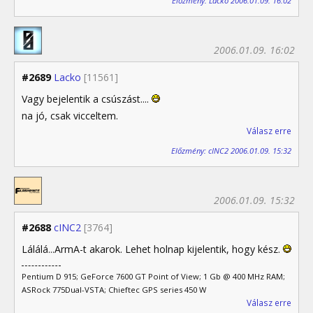
Előzmény: Lacko 2006.01.09. 16:02
2006.01.09. 16:02
#2689
Lacko
[11561]
Vagy bejelentik a csúszást....
na jó, csak vicceltem.
Válasz erre
Előzmény: cINC2 2006.01.09. 15:32
2006.01.09. 15:32
#2688
cINC2
[3764]
Lálálá...ArmA-t akarok. Lehet holnap kijelentik, hogy kész.
Pentium D 915; GeForce 7600 GT Point of View; 1 Gb @ 400 MHz RAM;
ASRock 775Dual-VSTA; Chieftec GPS series 450 W
Válasz erre