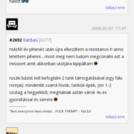
halott.
Válasz erre
2006.02.07. 17:41
#2692
RatBaG
[6377]
másfél év pihenés után újra elkezdtem a resistance-t! anno
letettem pihenni... most meg nem tudom megcsinálni azt a
missiont amit akkoriban utoljára kipipáltam
ruszki bázist kell befoglalni 2 tank támogatásával (egy falu
romjai). mindenkit szarrá lövök, tankok épek, jön 1-2
osztag a hegyekből, meghalnak aztán várok 4x-es
gyorsítással és semmi
"Not everyone likes metal... FUCK THEM!!!" - Fat Ed
Válasz erre