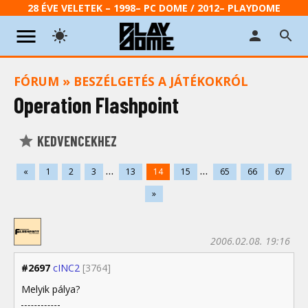
28 ÉVE VELETEK – 1998– PC DOME / 2012– PLAYDOME
FÓRUM
»
BESZÉLGETÉS A JÁTÉKOKRÓL
Operation Flashpoint
KEDVENCEKHEZ
...
...
«
1
2
3
13
14
15
65
66
67
»
2006.02.08. 19:16
#2697
cINC2
[3764]
Melyik pálya?