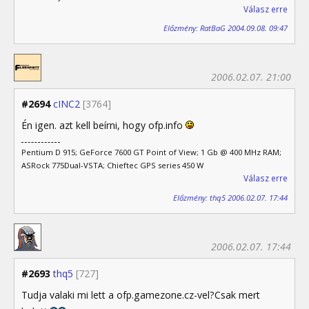
Válasz erre
Előzmény: RatBaG 2004.09.08. 09:47
2006.02.07. 21:00
#2694
cINC2
[3764]
Én igen. azt kell beírni, hogy ofp.info
Pentium D 915; GeForce 7600 GT Point of View; 1 Gb @ 400 MHz RAM;
ASRock 775Dual-VSTA; Chieftec GPS series 450 W
Válasz erre
Előzmény: thq5 2006.02.07. 17:44
2006.02.07. 17:44
#2693
thq5
[727]
Tudja valaki mi lett a ofp.gamezone.cz-vel?Csak mert