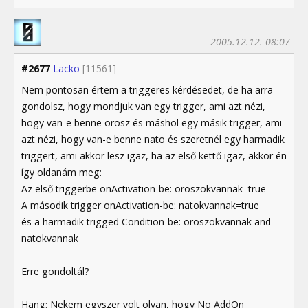
2005.12.12. 08:07
#2677
Lacko
[11561]
Nem pontosan értem a triggeres kérdésedet, de ha arra
gondolsz, hogy mondjuk van egy trigger, ami azt nézi,
hogy van-e benne orosz és máshol egy másik trigger, ami
azt nézi, hogy van-e benne nato és szeretnél egy harmadik
triggert, ami akkor lesz igaz, ha az első kettő igaz, akkor én
így oldanám meg:
Az első triggerbe onActivation-be: oroszokvannak=true
A második trigger onActivation-be: natokvannak=true
és a harmadik trigged Condition-be: oroszokvannak and
natokvannak
Erre gondoltál?
Hang: Nekem egyszer volt olyan, hogy No AddOn