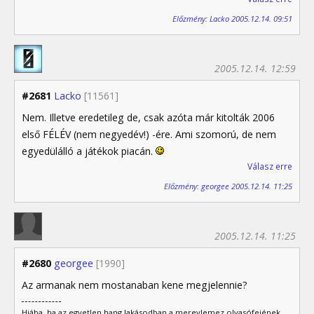
Előzmény: Lacko 2005.12.14. 09:51
2005.12.14. 12:59
#2681
Lacko
[11561]
Nem. Illetve eredetileg de, csak azóta már kitolták 2006
első FÉLÉV (nem negyedév!) -ére. Ami szomorú, de nem
egyedülálló a játékok piacán.
Válasz erre
Előzmény: georgee 2005.12.14. 11:25
2005.12.14. 11:25
#2680
georgee
[1990]
Az armanak nem mostanaban kene megjelennie?
Hiába, ha az egyetlen hang lakásodban a merevlemez olvasófejének