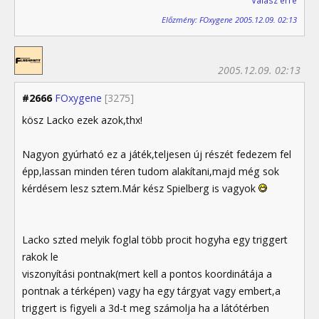
Válasz erre
Előzmény: FOxygene 2005.12.09. 02:13
2005.12.09. 02:13
#2666
FOxygene
[3275]
kösz Lacko ezek azok,thx!
Nagyon gyúrható ez a játék,teljesen új részét fedezem fel
épp,lassan minden téren tudom alakítani,majd még sok
kérdésem lesz sztem.Már kész Spielberg is vagyok
Lacko szted melyik foglal több procit hogyha egy triggert
rakok le
viszonyítási pontnak(mert kell a pontos koordinátája a
pontnak a térképen) vagy ha egy tárgyat vagy embert,a
triggert is figyeli a 3d-t meg számolja ha a látótérben