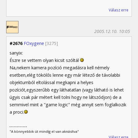
Válasz erre
2005.12.10. 10:05
#2676
FOxygene
[3275]
sanyix:
Észre se vettem olyan kicsit szóltál
Na,nekem kamera pozíció megadásra kell némely
esetben,elég tökölős lenne egy már létező de távolabbi
objektumból eltolással megkapni a helyes
pozíciót,egyszerűbb egy láthatatlan (vagy látható is lehet
úgyis csak pár métert kell tolni hogy ne látszódjon) de a
semmivel mint a "game logic" még annyit sem foglalkozik
a proci.
"A könnyebbik út mindíg el van aknásítva"
Válasz erre