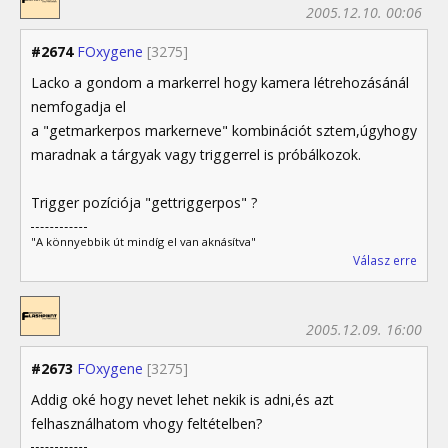
2005.12.10. 00:06
#2674
FOxygene
[3275]
Lacko a gondom a markerrel hogy kamera létrehozásánál
nemfogadja el
a "getmarkerpos markerneve" kombinációt sztem,úgyhogy
maradnak a tárgyak vagy triggerrel is próbálkozok.
Trigger pozíciója "gettriggerpos" ?
"A könnyebbik út mindíg el van aknásítva"
Válasz erre
2005.12.09. 16:00
#2673
FOxygene
[3275]
Addig oké hogy nevet lehet nekik is adni,és azt
felhasználhatom vhogy feltételben?