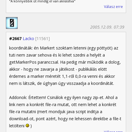
"A könnyebbik út mindíg el van aknásítva"
Válasz erre
2005.12.09. 07:39
#2667
Lacko
[11561]
koordináták: én Markert szoktam letenni (egy pöttyöt) az
tuti nem zavar sehova és ki lehet szedni a helyét a
getMarkerPos paranccsal. Ha pedig már működik a dolog,
akkor - hogy ne zavarja a játékost - publikálás elött
érdemes a marker méretét 1,1-ről 0,0-ra venni és akkor
nem is látszik, de úghyan úgy visszaadja a koordinátát.
Addonok: Értettem! Csinálok egy ilyen nagy zip-et. Ahol a
link nem a konkrét file-ra mutat, ott nem lehet a konkrét
file-ra mutatni (mert mondjuk java script inditja a
download-ot, pont azért, hogy ne lehessen direktbe a file-t
letölteni
)