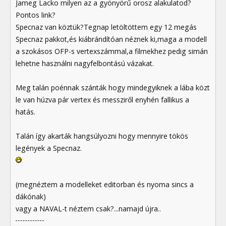
Jameg Lacko milyen az a gyönyörű orosz alakulatod?
Pontos link?
Specnaz van köztük?Tegnap letöltöttem egy 12 megás
Specnaz pakkot,és kiábrándítóan néznek ki,maga a modell
a szokásos OFP-s vertexszámmal,a filmekhez pedig simán
lehetne használni nagyfelbontású vázakat.
Meg talán poénnak szánták hogy mindegyiknek a lába közt
le van húzva pár vertex és messziről enyhén fallikus a
hatás.
Talán így akarták hangsúlyozni hogy mennyire tökös
legények a Specnaz.
(megnéztem a modelleket editorban és nyoma sincs a
dákónak)
vagy a NAVAL-t néztem csak?...namajd újra..