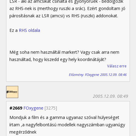
LSR - aki az amcsikat csinálta és gyönyörűek - bedolgozik
az RHS-nek is (merthogy ruszki a srác). Ezért gondoltam jó
párosításnak az LSR (amcsi) vs RHS (ruszki) addonokat.
Ez a
RHS oldala
Még soha nem használtál markert? Vagy csak arra nem
használtad, hogy kiszedd egy hely koordinátáját?
Válasz erre
Előzmény: FOxygene 2005.12.09. 08:46
2005.12.09. 08:49
#2669
FOxygene
[3275]
Mondjuk a film és a gamma ugyanaz szóval hülyeséget
írtam ,a nagyfelbontású modellek nagyszámban ugyanúgy
megérződnek