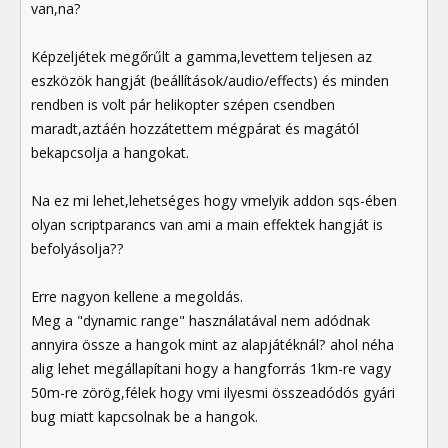
van,na?
Képzeljétek megőrűlt a gamma,levettem teljesen az
eszközök hangját (beállítások/audio/effects) és minden
rendben is volt pár helikopter szépen csendben
maradt,aztáén hozzátettem mégpárat és magától
bekapcsolja a hangokat.
Na ez mi lehet,lehetséges hogy vmelyik addon sqs-ében
olyan scriptparancs van ami a main effektek hangját is
befolyásolja??
Erre nagyon kellene a megoldás.
Meg a "dynamic range" használatával nem adódnak
annyira össze a hangok mint az alapjátéknál? ahol néha
alig lehet megállapítani hogy a hangforrás 1km-re vagy
50m-re zörög,félek hogy vmi ilyesmi összeadódós gyári
bug miatt kapcsolnak be a hangok.