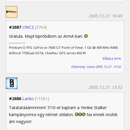
2005.12.27. 16:49
#2687
cINC2
[3764]
Gratula. Majd kipróbálom az ArmA-ban.
Pentium D 915; GeForce 7600 GT Point of View; 1 Gb @ 400 MHz RAM;
ASRock 775Dual-VSTA; Chieftec GPS series 450 W
Válasz erre
Előzmény: Lacko 2005.12.27. 13:52
2005.12.27. 13:52
#2686
Lacko
[11561]
Tatatatááámmmm! 7/10-et kaptam a Yenkie Stalker
kampányomra egy német oldalon.
Na ennek örülök
ám nagyon!