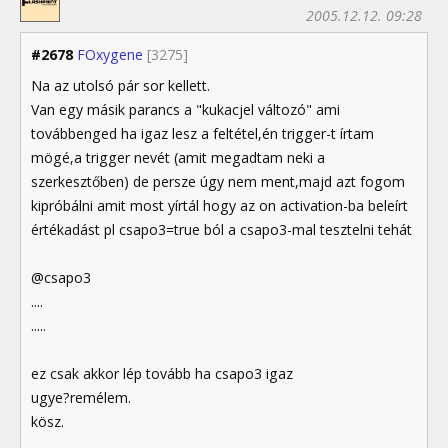
2005.12.12. 09:28
#2678
FOxygene
[3275]
Na az utolsó pár sor kellett.
Van egy másik parancs a "kukacjel változó" ami
továbbenged ha igaz lesz a feltétel,én trigger-t írtam
mögé,a trigger nevét (amit megadtam neki a
szerkesztőben) de persze úgy nem ment,majd azt fogom
kipróbálni amit most yírtál hogy az on activation-ba beleírt
értékadást pl csapo3=true ból a csapo3-mal tesztelni tehát
@csapo3
....
.....
ez csak akkor lép tovább ha csapo3 igaz
ugye?remélem.
kösz.