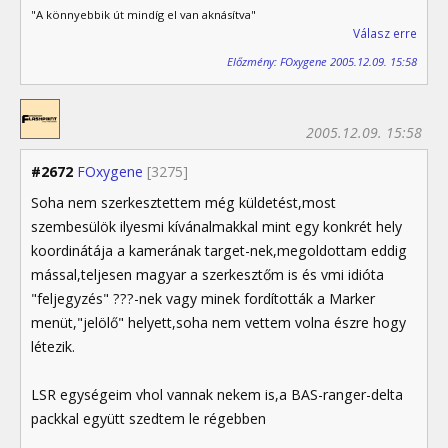
"A könnyebbik út mindíg el van aknásítva"
Válasz erre
Előzmény: FOxygene 2005.12.09. 15:58
2005.12.09. 15:58
#2672
FOxygene
[3275]
Soha nem szerkesztettem még küldetést,most
szembesülök ilyesmi kívánalmakkal mint egy konkrét hely
koordinátája a kamerának target-nek,megoldottam eddig
mással,teljesen magyar a szerkesztőm is és vmi idióta
"feljegyzés" ???-nek vagy minek fordították a Marker
menüt,"jelölő" helyett,soha nem vettem volna észre hogy
létezik.
LSR egységeim vhol vannak nekem is,a BAS-ranger-delta
packkal együtt szedtem le régebben