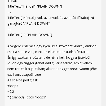
Tehát:
TitleText["Hé Joe!","PLAIN DOWN"]
~2
TitleText["Hörcsög volt az anyád, és az apád fókabajszú
ganajtúró","PLAIN DOWN"]
~8
TitleText[" ","PLAIN DOWN"]
A végére érdemes egy ilyen üres szöveget kirakni, amiben
csak a space van, mert az eltünteti az utolsó feliratot.
Én így szoktam időzíteni, de néha kell, hogy a játékból
jöjjön egy trigger (tehát addig vár a felirat, amig valami
nem történik a játékban) akkor a trigger onActivation-jébe
ezt írom: csapo3=true
Az sqs-be pedig ezt:
#loop3
~0.2
? (!csapo3) : goto "loop3"