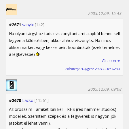
2005.12.09. 15:43
#2671
sanyix
[142]
Ha olyan tárgyhoz tudsz viszonyítani ami alapból benne kell
legyen a küldetésben, akkor ahhoz viszonyíts. Ha nincs
akkor marker, vagy kézzel beírt koordináták (ezek terhelnek
a legkevésbé)
Válasz erre
Előzmény: FOxygene 2005.12.09. 02:13
2005.12.09. 09:08
#2670
Lacko
[11561]
Az oroszaim - amiket lőni kell - RHS (red hammer studios)
modellek. Szerintem szépek és a fegyvereik is nagyon jók
(azokat el lehet venni).