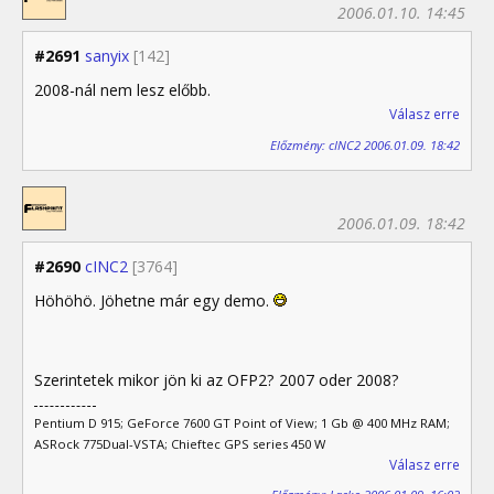
2006.01.10. 14:45
#2691
sanyix
[142]
2008-nál nem lesz előbb.
Válasz erre
Előzmény: cINC2 2006.01.09. 18:42
2006.01.09. 18:42
#2690
cINC2
[3764]
Höhöhö. Jöhetne már egy demo.
Szerintetek mikor jön ki az OFP2? 2007 oder 2008?
Pentium D 915; GeForce 7600 GT Point of View; 1 Gb @ 400 MHz RAM;
ASRock 775Dual-VSTA; Chieftec GPS series 450 W
Válasz erre