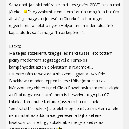
Sanyix:hát ja sok textúra kell azt kész,ezért 2DVD-sek a mai
játékok
És egyvalamit nemis említettünk,magát a textúra
ábráját,pl nagykiterjedésű területeknél a homogén
egyenletes rajzolat a nyerő,+olyan ami minden oldaláról
kapcsolódik saját maga "tükörképéhez".
Lacko:
Ma teljes átszellemültséggel és harci tűzzel letöltöttem
piciny modemem segítségével a 10mb-os
kampányodat,aztán elolvastam a readme-t....
Ezt nem rám tervezted azthiszem.Ugyan a BAS féle
Blackhawk mindenképpen le lesz töltve(már csak az
hiányzott régebben is,nélküle a Pawehawk sem mükszik)de
a többi nagyonsok,arról nem is beszélve hogy pl a CZ-s
linkek a főmenübe tartanak(asszem ha nincsnek
"bejáratott" cookiek) a többit meg se néztem sztem a fele
nem mutat az addonra,egyenesen a fájlra kellene
hivatkoznod mert így sokaknak elmegy a kedve az