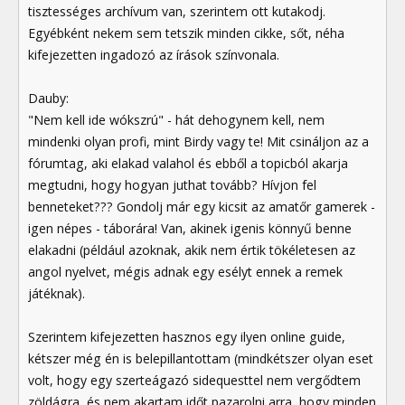
tisztességes archívum van, szerintem ott kutakodj.
Egyébként nekem sem tetszik minden cikke, sőt, néha
kifejezetten ingadozó az írások színvonala.
Dauby:
"Nem kell ide wókszrú" - hát dehogynem kell, nem
mindenki olyan profi, mint Birdy vagy te! Mit csináljon az a
fórumtag, aki elakad valahol és ebből a topicból akarja
megtudni, hogy hogyan juthat tovább? Hívjon fel
benneteket??? Gondolj már egy kicsit az amatőr gamerek -
igen népes - táborára! Van, akinek igenis könnyű benne
elakadni (például azoknak, akik nem értik tökéletesen az
angol nyelvet, mégis adnak egy esélyt ennek a remek
játéknak).
Szerintem kifejezetten hasznos egy ilyen online guide,
kétszer még én is belepillantottam (mindkétszer olyan eset
volt, hogy egy szerteágazó sidequesttel nem vergődtem
zöldágra, és nem akartam időt pazarolni arra, hogy minden