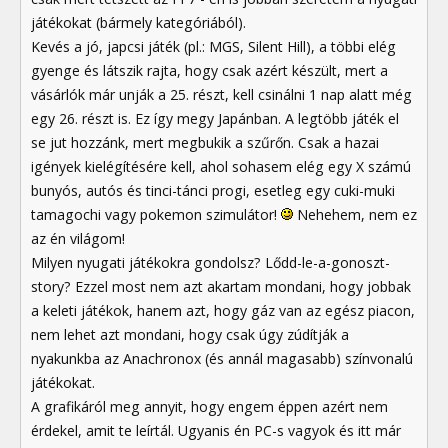
játékokat (bármely kategóriából).
Kevés a jó, japcsi játék (pl.: MGS, Silent Hill), a többi elég
gyenge és látszik rajta, hogy csak azért készült, mert a
vásárlók már unják a 25. részt, kell csinálni 1 nap alatt még
egy 26. részt is. Ez így megy Japánban. A legtöbb játék el
se jut hozzánk, mert megbukik a szűrőn. Csak a hazai
igények kielégítésére kell, ahol sohasem elég egy X számú
bunyós, autós és tinci-tánci progi, esetleg egy cuki-muki
tamagochi vagy pokemon szimulátor!
Nehehem, nem ez
az én világom!
Milyen nyugati játékokra gondolsz? Lődd-le-a-gonoszt-
story? Ezzel most nem azt akartam mondani, hogy jobbak
a keleti játékok, hanem azt, hogy gáz van az egész piacon,
nem lehet azt mondani, hogy csak úgy zúdítják a
nyakunkba az Anachronox (és annál magasabb) színvonalú
játékokat.
A grafikáról meg annyit, hogy engem éppen azért nem
érdekel, amit te leírtál. Ugyanis én PC-s vagyok és itt már