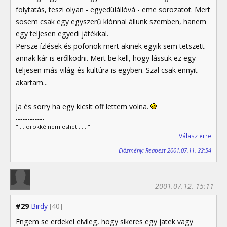
folytatás, teszi olyan - egyedülállóvá - eme sorozatot. Mert
sosem csak egy egyszerű klónnal állunk szemben, hanem
egy teljesen egyedi játékkal.
Persze ízlések és pofonok mert akinek egyik sem tetszett
annak kár is erőlködni. Mert be kell, hogy lássuk ez egy
teljesen más világ és kultúra is egyben. Szal csak ennyit
akartam...
Ja és sorry ha egy kicsit off lettem volna.
".....örökké nem eshet...... "
Válasz erre
Előzmény: Reapest 2001.07.11. 22:54
2001.07.12. 15:11
#29
Birdy
[40]
Engem se erdekel elvileg, hogy sikeres egy jatek vagy