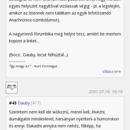
egyes helyszínt nagyítóval vizslassak végig - pl. a legelején,
amikor az istennek nem találtam az egyik lefotózandó
Anachronox-szimbólumot).
A nagymenő fórumbika meg helyre tesz, amiért be mertem
kopizni a linket...
(Bocs', Dauby, kicsit felhúztál...)
"Így megy ez." - Kurt Vonnegut
Válasz erre
2001.07.16. 16:18
#43
Dauby
[417]
Szerintem nem kell ide wókszrú, menni kell, élvezni,
dumálgatni mindenkivel, harsányan nyeríteni a humorokon
és ennyi. Elakadni annyira nem nehéz, főképp, ha