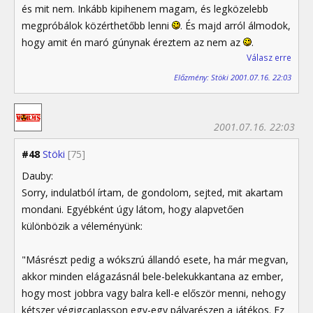
és mit nem. Inkább kipihenem magam, és legközelebb
megpróbálok közérthetőbb lenni
. És majd arról álmodok,
hogy amit én maró gúnynak éreztem az nem az
.
Válasz erre
Előzmény: Stöki 2001.07.16. 22:03
2001.07.16. 22:03
#48
Stöki
[75]
Dauby:
Sorry, indulatból írtam, de gondolom, sejted, mit akartam
mondani. Egyébként úgy látom, hogy alapvetően
különbözik a véleményünk:
"Másrészt pedig a wókszrú állandó esete, ha már megvan,
akkor minden elágazásnál bele-belekukkantana az ember,
hogy most jobbra vagy balra kell-e először menni, nehogy
kétszer végigcaplasson egy-egy pályarészen a játékos. Ez