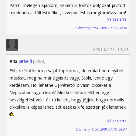
Patch: melegen ajánlom, nekem is fontos dolgokat javított
mindenen, a töltési időket, szveppelést is megturbózza ám!
Válasz erre
Előzmény: Stöki 2001.07.16. 08:34
2001.07.16. 12:34
#42
jatfield
[3488]
Ehh, szétoffolom a saját topikomat, de emiatt nem nyitok
másikat, meg ha már úgyis itt vagy, Stöki, lenne egy
kérdésem. Hol lehetne Uj Pétertől olvasni cikkeket a
Népszabadságon kívül? Múltkor láttam élőben egy
beszélgetést vele, és rá kellett, hogy jöjjek, hogy normális
cikkekre is képes lehet, sőt ezek is kifejezetten jók lehetnek
.
Válasz erre
Előzmény: Stöki 2001.07.16. 08:34