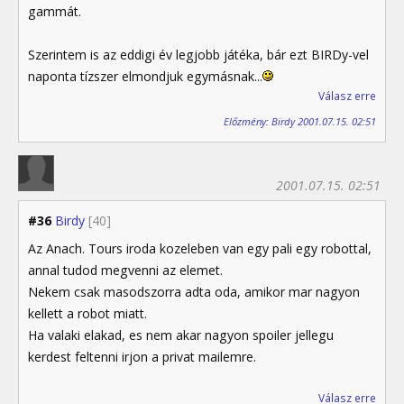
gammát.
Szerintem is az eddigi év legjobb játéka, bár ezt BIRDy-vel
naponta tízszer elmondjuk egymásnak...
Válasz erre
Előzmény: Birdy 2001.07.15. 02:51
2001.07.15. 02:51
#36
Birdy
[40]
Az Anach. Tours iroda kozeleben van egy pali egy robottal,
annal tudod megvenni az elemet.
Nekem csak masodszorra adta oda, amikor mar nagyon
kellett a robot miatt.
Ha valaki elakad, es nem akar nagyon spoiler jellegu
kerdest feltenni irjon a privat mailemre.
Válasz erre