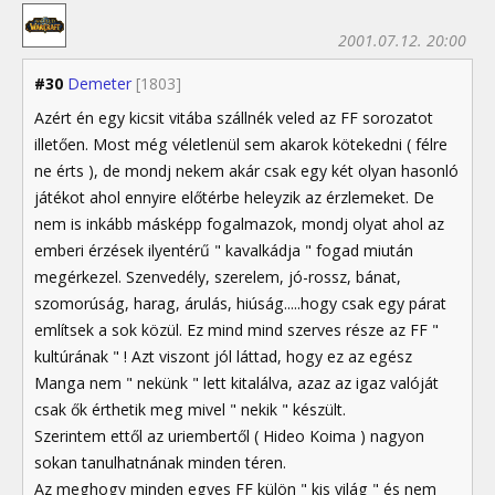
2001.07.12. 20:00
#30
Demeter
[1803]
Azért én egy kicsit vitába szállnék veled az FF sorozatot
illetően. Most még véletlenül sem akarok kötekedni ( félre
ne érts ), de mondj nekem akár csak egy két olyan hasonló
játékot ahol ennyire előtérbe heleyzik az érzlemeket. De
nem is inkább másképp fogalmazok, mondj olyat ahol az
emberi érzések ilyentérű " kavalkádja " fogad miután
megérkezel. Szenvedély, szerelem, jó-rossz, bánat,
szomorúság, harag, árulás, hiúság.....hogy csak egy párat
említsek a sok közül. Ez mind mind szerves része az FF "
kultúrának " ! Azt viszont jól láttad, hogy ez az egész
Manga nem " nekünk " lett kitalálva, azaz az igaz valóját
csak ők érthetik meg mivel " nekik " készült.
Szerintem ettől az uriembertől ( Hideo Koima ) nagyon
sokan tanulhatnának minden téren.
Az meghogy minden egyes FF külön " kis világ " és nem