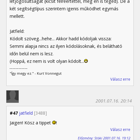
létjogosultságát (kicsit félreértettél, meg én is téged). De a
két segítségtípus szerintem igenis működhet egymás
mellett.
Jatfield:
Kódolt szöveg...hehe... Akkor hadd kódoljak vissza:
Semmi alapja nincs az ilyen kódolásoknak, és belátható
időn belül nem is lesz.
(Hoppá, ez nem is volt olyan kódolt...
"Így megy ez." - Kurt Vonnegut
Válasz erre
2001.07.16. 20:14
#47
jatfield
[3488]
Jaigen! Kösz a tippet
!
Válasz erre
Előzmény: Stöki 2001.07.16. 19:12