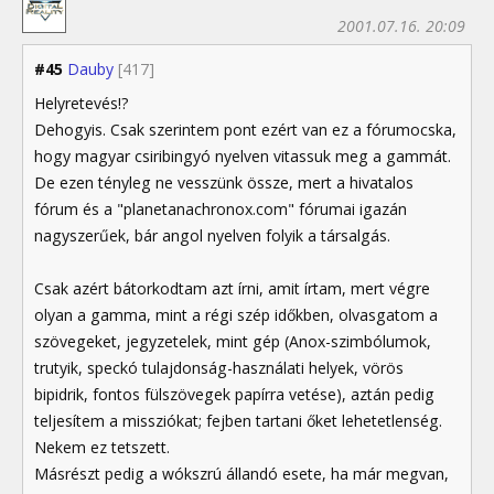
2001.07.16. 20:09
#45
Dauby
[417]
Helyretevés!?
Dehogyis. Csak szerintem pont ezért van ez a fórumocska,
hogy magyar csiribingyó nyelven vitassuk meg a gammát.
De ezen tényleg ne vesszünk össze, mert a hivatalos
fórum és a "planetanachronox.com" fórumai igazán
nagyszerűek, bár angol nyelven folyik a társalgás.
Csak azért bátorkodtam azt írni, amit írtam, mert végre
olyan a gamma, mint a régi szép időkben, olvasgatom a
szövegeket, jegyzetelek, mint gép (Anox-szimbólumok,
trutyik, speckó tulajdonság-használati helyek, vörös
bipidrik, fontos fülszövegek papírra vetése), aztán pedig
teljesítem a missziókat; fejben tartani őket lehetetlenség.
Nekem ez tetszett.
Másrészt pedig a wókszrú állandó esete, ha már megvan,