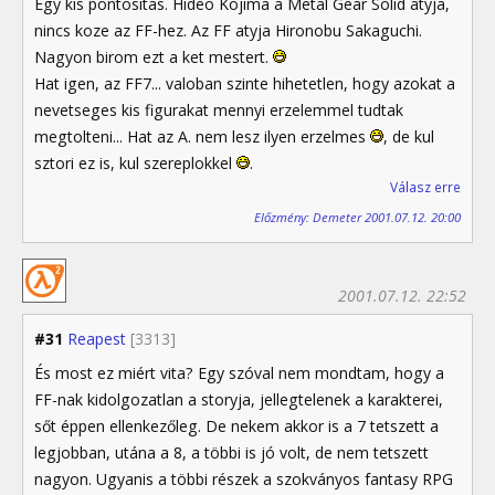
Egy kis pontositas. Hideo Kojima a Metal Gear Solid atyja,
nincs koze az FF-hez. Az FF atyja Hironobu Sakaguchi.
Nagyon birom ezt a ket mestert.
Hat igen, az FF7... valoban szinte hihetetlen, hogy azokat a
nevetseges kis figurakat mennyi erzelemmel tudtak
megtolteni... Hat az A. nem lesz ilyen erzelmes
, de kul
sztori ez is, kul szereplokkel
.
Válasz erre
Előzmény: Demeter 2001.07.12. 20:00
2001.07.12. 22:52
#31
Reapest
[3313]
És most ez miért vita? Egy szóval nem mondtam, hogy a
FF-nak kidolgozatlan a storyja, jellegtelenek a karakterei,
sőt éppen ellenkezőleg. De nekem akkor is a 7 tetszett a
legjobban, utána a 8, a többi is jó volt, de nem tetszett
nagyon. Ugyanis a többi részek a szokványos fantasy RPG