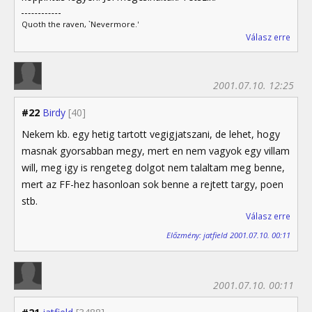
Quoth the raven, `Nevermore.'
Válasz erre
2001.07.10. 12:25
#22
Birdy
[40]
Nekem kb. egy hetig tartott vegigjatszani, de lehet, hogy
masnak gyorsabban megy, mert en nem vagyok egy villam
will, meg igy is rengeteg dolgot nem talaltam meg benne,
mert az FF-hez hasonloan sok benne a rejtett targy, poen
stb.
Válasz erre
Előzmény: jatfield 2001.07.10. 00:11
2001.07.10. 00:11