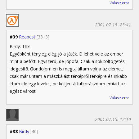
Válasz erre
2001.07.15. 23:41
#39
Reapest
[3313]
Birdy: Thx!
Egyébként tényleg elég jó a játék. El lehet vele az ember
mint a befőtt. Egyszerű, de jópofa. Csak a sok töltögetés
idegesítő. Gondolom én is megtaláltam volna az elemet,
csak már untam a mászkálást térképről térképre és inkább
írtam ide egy levelet, ne kelljen átfutkorásznom emiatt az
egész várost.
Válasz erre
2001.07.15. 12:10
#38
Birdy
[40]