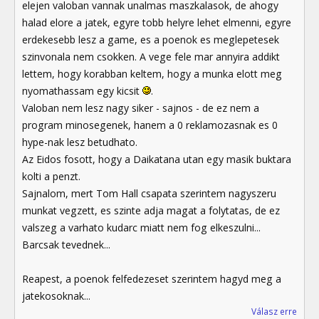
elejen valoban vannak unalmas maszkalasok, de ahogy
halad elore a jatek, egyre tobb helyre lehet elmenni, egyre
erdekesebb lesz a game, es a poenok es meglepetesek
szinvonala nem csokken. A vege fele mar annyira addikt
lettem, hogy korabban keltem, hogy a munka elott meg
nyomathassam egy kicsit
.
Valoban nem lesz nagy siker - sajnos - de ez nem a
program minosegenek, hanem a 0 reklamozasnak es 0
hype-nak lesz betudhato.
Az Eidos fosott, hogy a Daikatana utan egy masik buktara
kolti a penzt.
Sajnalom, mert Tom Hall csapata szerintem nagyszeru
munkat vegzett, es szinte adja magat a folytatas, de ez
valszeg a varhato kudarc miatt nem fog elkeszulni...
Barcsak tevednek...
Reapest, a poenok felfedezeset szerintem hagyd meg a
jatekosoknak...
Válasz erre