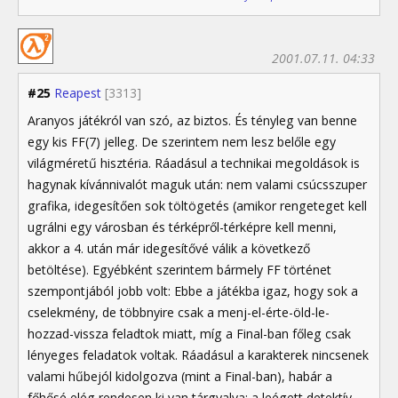
2001.07.11. 04:33
#25
Reapest
[3313]
Aranyos játékról van szó, az biztos. És tényleg van benne
egy kis FF(7) jelleg. De szerintem nem lesz belőle egy
világméretű hisztéria. Ráadásul a technikai megoldások is
hagynak kívánnivalót maguk után: nem valami csúcsszuper
grafika, idegesítően sok töltögetés (amikor rengeteget kell
ugrálni egy városban és térképről-térképre kell menni,
akkor a 4. után már idegesítővé válik a következő
betöltése). Egyébként szerintem bármely FF történet
szempontjából jobb volt: Ebbe a játékba igaz, hogy sok a
cselekmény, de többnyire csak a menj-el-érte-öld-le-
hozzad-vissza feladtok miatt, míg a Final-ban főleg csak
lényeges feladatok voltak. Ráadásul a karakterek nincsenek
valami hűbejól kidolgozva (mint a Final-ban), habár a
főhősé elég rendesen ki van tárgyalva: a leégett detektív,