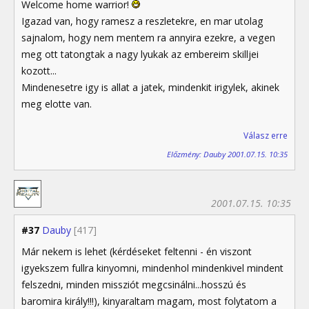
Welcome home warrior!
Igazad van, hogy ramesz a reszletekre, en mar utolag
sajnalom, hogy nem mentem ra annyira ezekre, a vegen
meg ott tatongtak a nagy lyukak az embereim skilljei
kozott...
Mindenesetre igy is allat a jatek, mindenkit irigylek, akinek
meg elotte van.
Válasz erre
Előzmény: Dauby 2001.07.15. 10:35
2001.07.15. 10:35
#37
Dauby
[417]
Már nekem is lehet (kérdéseket feltenni - én viszont
igyekszem fullra kinyomni, mindenhol mindenkivel mindent
felszedni, minden missziót megcsinálni...hosszú és
baromira király!!!), kinyaraltam magam, most folytatom a