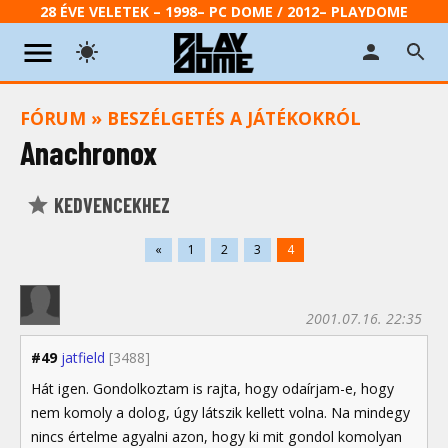
28 ÉVE VELETEK – 1998– PC DOME / 2012– PLAYDOME
FÓRUM
»
BESZÉLGETÉS A JÁTÉKOKRÓL
Anachronox
KEDVENCEKHEZ
«
1
2
3
4
2001.07.16. 22:35
#49
jatfield
[3488]
Hát igen. Gondolkoztam is rajta, hogy odaírjam-e, hogy
nem komoly a dolog, úgy látszik kellett volna. Na mindegy
nincs értelme agyalni azon, hogy ki mit gondol komolyan