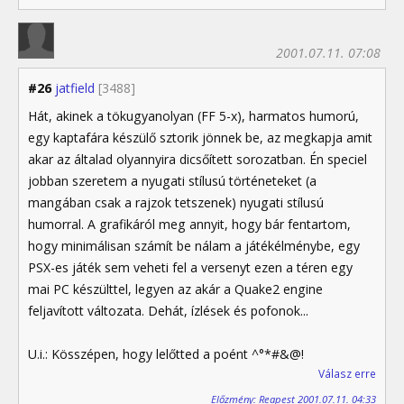
2001.07.11. 07:08
#26
jatfield
[3488]
Hát, akinek a tökugyanolyan (FF 5-x), harmatos humorú,
egy kaptafára készülő sztorik jönnek be, az megkapja amit
akar az általad olyannyira dicsőített sorozatban. Én speciel
jobban szeretem a nyugati stílusú történeteket (a
mangában csak a rajzok tetszenek) nyugati stílusú
humorral. A grafikáról meg annyit, hogy bár fentartom,
hogy minimálisan számít be nálam a játékélménybe, egy
PSX-es játék sem veheti fel a versenyt ezen a téren egy
mai PC készülttel, legyen az akár a Quake2 engine
feljavított változata. Dehát, ízlések és pofonok...
U.i.: Kösszépen, hogy lelőtted a poént ^°*#&@!
Válasz erre
Előzmény: Reapest 2001.07.11. 04:33