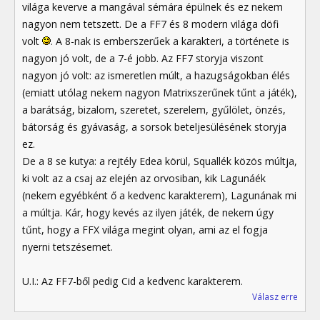
világa keverve a mangával sémára épülnek és ez nekem
nagyon nem tetszett. De a FF7 és 8 modern világa döfi
volt
. A 8-nak is emberszerűek a karakteri, a története is
nagyon jó volt, de a 7-é jobb. Az FF7 storyja viszont
nagyon jó volt: az ismeretlen múlt, a hazugságokban élés
(emiatt utólag nekem nagyon Matrixszerűnek tűnt a játék),
a barátság, bizalom, szeretet, szerelem, gyűlölet, önzés,
bátorság és gyávaság, a sorsok beteljesülésének storyja
ez.
De a 8 se kutya: a rejtély Edea körül, Squallék közös múltja,
ki volt az a csaj az elején az orvosiban, kik Lagunáék
(nekem egyébként ő a kedvenc karakterem), Lagunának mi
a múltja. Kár, hogy kevés az ilyen játék, de nekem úgy
tűnt, hogy a FFX világa megint olyan, ami az el fogja
nyerni tetszésemet.
U.I.: Az FF7-ből pedig Cid a kedvenc karakterem.
Válasz erre