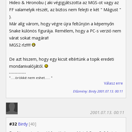
Hideo & Hironobu ( aki végigjátszotta az MGS-ot vagy az
FF valamelyik részét, az biztos nem felejti e két " Mágust "
).
Már alíg várom, hogy végre újra feltűnjön a képernyőn
Snake különös figurája. Remélem, hogy a PC-s verzió nem
várat sokat magára!!
MGS2 rlz!!!!!
De azt hiszem, hogy egy kicsit eltértünk a topik eredeti
mondanivalójától.
".....örökké nem eshet...... "
Válasz erre
Előzmény: Birdy 2001.07.13. 00:11
2001.07.13. 00:11
#32
Birdy
[40]