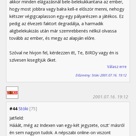
akkor minden elágazásnál bele-belekukkantana az ember,
hogy most jobbra vagy balra kell-e először menni, nehogy
kétszer végigcaplasson egy-egy pályarészen a játékos. Ez
pedig az élvezeti faktort degradálja, a harmadik
aligbelekukizás után már szemrebbenés nélkül olvassa
tovább az ember, és megy az alapján előre.
Szóval ne hívjon fel, kérdezzen itt, Te, BIRDy vagy én is
szívesen kisegítjük őket.
Válasz erre
Előzmény: Stöki 2001.07.16. 19:12
2001.07.16. 19:12
#44
Stöki
[75]
Jatfield:
Hááát, még az Indexen van egy-két jegyzete, oszt' másról
én sem nagyon tudok. A népszabi online-on viszont