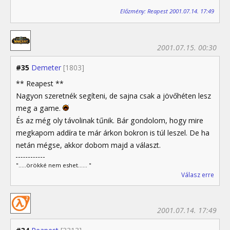
Előzmény: Reapest 2001.07.14. 17:49
2001.07.15. 00:30
#35
Demeter
[1803]
** Reapest **
Nagyon szeretnék segíteni, de sajna csak a jövőhéten lesz
meg a game.
És az még oly távolinak tűnik. Bár gondolom, hogy mire
megkapom addíra te már árkon bokron is túl leszel. De ha
netán mégse, akkor dobom majd a választ.
".....örökké nem eshet...... "
Válasz erre
2001.07.14. 17:49