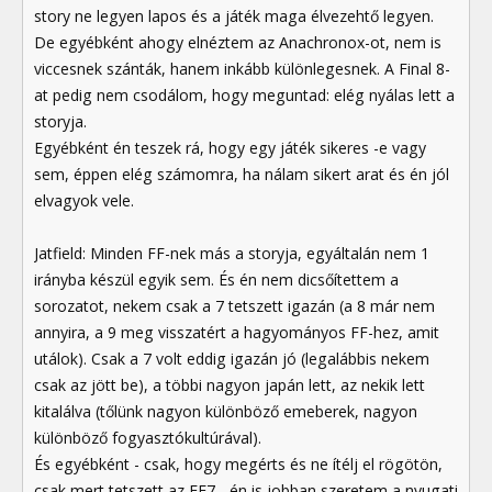
story ne legyen lapos és a játék maga élvezehtő legyen.
De egyébként ahogy elnéztem az Anachronox-ot, nem is
viccesnek szánták, hanem inkább különlegesnek. A Final 8-
at pedig nem csodálom, hogy meguntad: elég nyálas lett a
storyja.
Egyébként én teszek rá, hogy egy játék sikeres -e vagy
sem, éppen elég számomra, ha nálam sikert arat és én jól
elvagyok vele.
Jatfield: Minden FF-nek más a storyja, egyáltalán nem 1
irányba készül egyik sem. És én nem dicsőítettem a
sorozatot, nekem csak a 7 tetszett igazán (a 8 már nem
annyira, a 9 meg visszatért a hagyományos FF-hez, amit
utálok). Csak a 7 volt eddig igazán jó (legalábbis nekem
csak az jött be), a többi nagyon japán lett, az nekik lett
kitalálva (tőlünk nagyon különböző emeberek, nagyon
különböző fogyasztókultúrával).
És egyébként - csak, hogy megérts és ne ítélj el rögötön,
csak mert tetszett az FF7 - én is jobban szeretem a nyugati