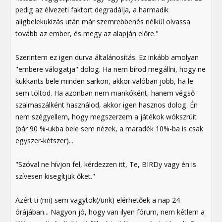
pedig az élvezeti faktort degradálja, a harmadik
aligbelekukizás után már szemrebbenés nélkül olvassa
tovább az ember, és megy az alapján előre."
Szerintem ez igen durva általánosítás. Ez inkább amolyan
"embere válogatja" dolog. Ha nem bírod megállni, hogy ne
kukkants bele minden sarkon, akkor valóban jobb, ha le
sem töltöd. Ha azonban nem mankóként, hanem végső
szalmaszálként használod, akkor igen hasznos dolog. Én
nem szégyellem, hogy megszerzem a játékok wókszrúit
(bár 90 %-ukba bele sem nézek, a maradék 10%-ba is csak
egyszer-kétszer)...
"Szóval ne hívjon fel, kérdezzen itt, Te, BIRDy vagy én is
szívesen kisegítjük őket."
Azért ti (mi) sem vagytok(/unk) elérhetőek a nap 24
órájában... Nagyon jó, hogy van ilyen fórum, nem kétlem a