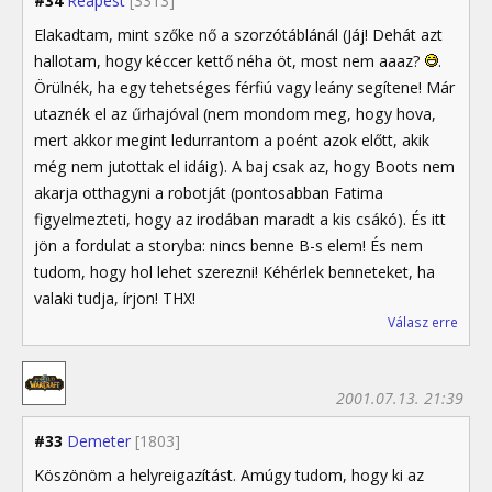
#34
Reapest
[3313]
Elakadtam, mint szőke nő a szorzótáblánál (Jáj! Dehát azt
hallotam, hogy kéccer kettő néha öt, most nem aaaz?
.
Örülnék, ha egy tehetséges férfiú vagy leány segítene! Már
utaznék el az űrhajóval (nem mondom meg, hogy hova,
mert akkor megint ledurrantom a poént azok előtt, akik
még nem jutottak el idáig). A baj csak az, hogy Boots nem
akarja otthagyni a robotját (pontosabban Fatima
figyelmezteti, hogy az irodában maradt a kis csákó). És itt
jön a fordulat a storyba: nincs benne B-s elem! És nem
tudom, hogy hol lehet szerezni! Kéhérlek benneteket, ha
valaki tudja, írjon! THX!
Válasz erre
2001.07.13. 21:39
#33
Demeter
[1803]
Köszönöm a helyreigazítást. Amúgy tudom, hogy ki az