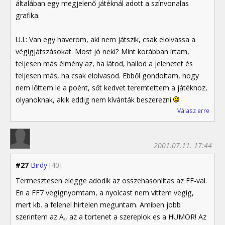
általában egy megjelenő játéknál adott a színvonalas
grafika.
U.I.: Van egy haverom, aki nem játszik, csak elolvassa a
végigjátszásokat. Most jó neki? Mint korábban írtam,
teljesen más élmény az, ha látod, hallod a jelenetet és
teljesen más, ha csak elolvasod. Ebből gondoltam, hogy
nem lőttem le a poént, sőt kedvet teremtettem a játékhoz,
olyanoknak, akik eddig nem kívánták beszerezni
.
Válasz erre
2001.07.11. 17:44
#27
Birdy
[40]
Termesztesen elegge adodik az osszehasonlitas az FF-val.
En a FF7 vegignyomtam, a nyolcast nem vittem vegig,
mert kb. a felenel hirtelen meguntam. Amiben jobb
szerintem az A., az a tortenet a szereplok es a HUMOR! Az