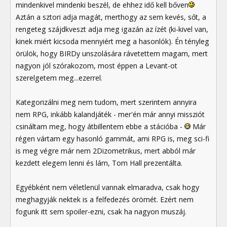
mindenkivel mindenki beszél, de ehhez idő kell bőven
Aztán a sztori adja magát, merthogy az sem kevés, sőt, a
rengeteg szájdkveszt adja meg igazán az ízét (ki-kivel van,
kinek miért kicsoda mennyiért meg a hasonlók). Én tényleg
örülök, hogy BIRDy unszolására rávetettem magam, mert
nagyon jól szórakozom, most éppen a Levant-ot
szerelgetem meg...ezerrel.
Kategorizálni meg nem tudom, mert szerintem annyira
nem RPG, inkább kalandjáték - mer'én már annyi missziót
csináltam meg, hogy átbillentem ebbe a stációba -
Már
régen vártam egy hasonló gammát, ami RPG is, meg sci-fi
is meg végre már nem 2Dizometrikus, mert abból már
kezdett elegem lenni és lám, Tom Hall prezentálta.
Egyébként nem véletlenül vannak elmaradva, csak hogy
meghagyják nektek is a felfedezés örömét. Ezért nem
fogunk itt sem spoiler-ezni, csak ha nagyon muszáj.