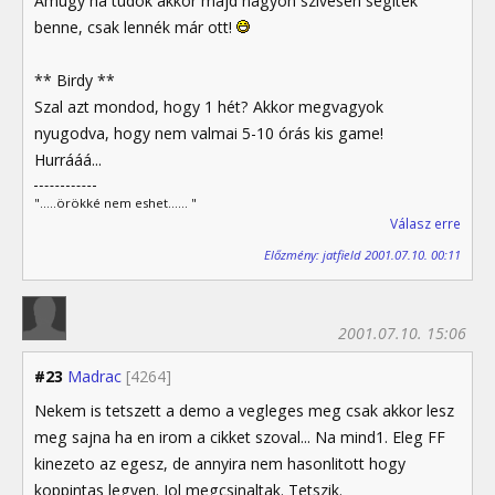
Amúgy ha tudok akkor majd nagyon szívesen segítek
benne, csak lennék már ott!
** Birdy **
Szal azt mondod, hogy 1 hét? Akkor megvagyok
nyugodva, hogy nem valmai 5-10 órás kis game!
Hurrááá...
".....örökké nem eshet...... "
Válasz erre
Előzmény: jatfield 2001.07.10. 00:11
2001.07.10. 15:06
#23
Madrac
[4264]
Nekem is tetszett a demo a vegleges meg csak akkor lesz
meg sajna ha en irom a cikket szoval... Na mind1. Eleg FF
kinezeto az egesz, de annyira nem hasonlitott hogy
koppintas legyen. Jol megcsinaltak. Tetszik.