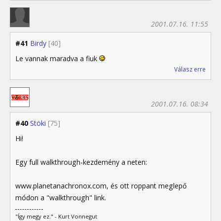
2001.07.16. 11:55
#41
Birdy
[40]
Le vannak maradva a fiuk
Válasz erre
2001.07.16. 08:34
#40
Stöki
[75]
Hi!
Egy full walkthrough-kezdemény a neten:
www.planetanachronox.com, és ott roppant meglepő
módon a "walkthrough" link.
"Így megy ez." - Kurt Vonnegut