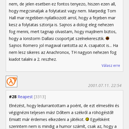
nem, de jelen esetben ez fontos tenyezo, hiszen ezen all,
hogy megcsinaljak a folytatast vagy nem. Marpedig Tom
Hall mar regebben nyilatkozott arrol, hogy a fejeben mar
kesz a folytatas sztorija is. Sajnos a dolog eleg nehezen
fog menni, mert tagnap olvastam, hogy majdnem biztos,
hogy a Ionstorm Dallasi csoportjat szelnekeresztik.
Sajnos Romero jol magaval rantotta az A. csapatot is... Ha
nem lesz sikeres az Anachronox, TH nagyon nehezen fog
kiadot talalni a 2. reszhez.
Válasz erre
2001.07.11. 22:54
#28
Reapest
[3313]
Elnézést, hogy ledurrantottam a poént, de ezt elmesélni és
végignézni teljesen más! Dőltem a székről a röhögéstől!
Emiatt már érdemes elkezdeni a játékot.
Egyébként
szerintem nem is mindig a humor számít, csak az, hogy a