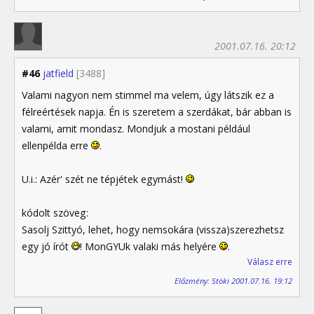
2001.07.16. 20:12
#46
jatfield
[3488]
Valami nagyon nem stimmel ma velem, úgy látszik ez a
félreértések napja. Én is szeretem a szerdákat, bár abban is
valami, amit mondasz. Mondjuk a mostani például
ellenpélda erre
.
U.i.: Azér' szét ne tépjétek egymást!
kódolt szöveg:
Sasolj Szittyó, lehet, hogy nemsokára (vissza)szerezhetsz
egy jó írót
! MonGYUk valaki más helyére
.
Válasz erre
Előzmény: Stöki 2001.07.16. 19:12