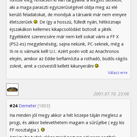
aki a maga paraszti egyszerűségével oldja meg az elé
kerülő feladatokat, de mondjuk a társaink már nem ennyire
életszerűek
. De így a hosszú, fülledt nyári, hétköznapi
éjszakákon kellemes kikapcsolódást biztosít a játék.
Egyébként szerencsére már nem kell sokat várni a FF X
(PS2-es) megjelenéséig, sajna nekünk, PC-seknek, még a
IX-re is várnunk kell! U.I.: Azért poén volt az Anachronox
elején, amikor az Eddie beflamózta a rothadó, büdős-rágós
zoknit, amit a csövestől kellett kikunyerálni
.
Válasz erre
2001.07.10. 23:06
#24
Demeter
[1803]
Ha minden jól megy akkor a hét közepe táján meglesz a
progi, és akkor belevethetem magam a sűrűjébe ( egy kis
FF nosztalgia ).