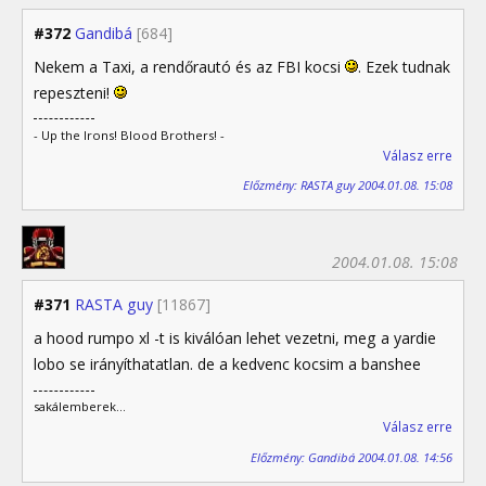
#372
Gandibá
[684]
Nekem a Taxi, a rendőrautó és az FBI kocsi
. Ezek tudnak
repeszteni!
- Up the Irons! Blood Brothers! -
Válasz erre
Előzmény: RASTA guy 2004.01.08. 15:08
2004.01.08. 15:08
#371
RASTA guy
[11867]
a hood rumpo xl -t is kiválóan lehet vezetni, meg a yardie
lobo se irányíthatatlan. de a kedvenc kocsim a banshee
sakálemberek...
Válasz erre
Előzmény: Gandibá 2004.01.08. 14:56