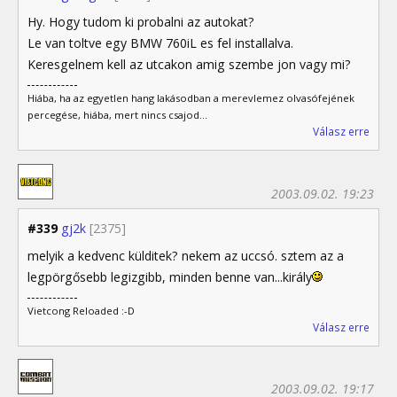
Hy. Hogy tudom ki probalni az autokat?
Le van toltve egy BMW 760iL es fel installalva.
Keresgelnem kell az utcakon amig szembe jon vagy mi?
Hiába, ha az egyetlen hang lakásodban a merevlemez olvasófejének
percegése, hiába, mert nincs csajod...
Válasz erre
2003.09.02. 19:23
#339
gj2k
[2375]
melyik a kedvenc külditek? nekem az uccsó. sztem az a
legpörgősebb legizgibb, minden benne van...király
Vietcong Reloaded :-D
Válasz erre
2003.09.02. 19:17