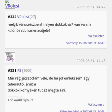
2003.08.31. 14:47
#332
VRolcsi
[27]
melyik városrészben? milyen dokkoknál? van valami
különösebb ismertetőjele?
Válasz erre
Előzmény: FS 2003.08.31. 14:43
2003.08.31. 14:43
#331
FS
[1000]
Már rég játszottam vele, de ha jól emlékszem egy
teherautó, amit a
dokkok környékén tudsz megtalálni.
The world is yours
Válasz erre
Előzmény: VRolcsi 2003.08.31. 14:41