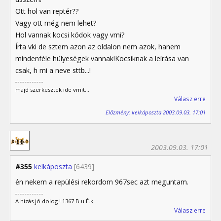
Ott hol van reptér??
Vagy ott még nem lehet?
Hol vannak kocsi kódok vagy vmi?
Írta vki de sztem azon az oldalon nem azok, hanem
mindenféle hülyeségek vannak!Kocsiknak a leírása van
csak, h mi a neve sttb...!
majd szerkesztek ide vmit...
Válasz erre
Előzmény: kelkáposzta 2003.09.03. 17:01
2003.09.03. 17:01
#355
kelkáposzta
[6439]
én nekem a repülési rekordom 967sec azt meguntam.
A hízás jó dolog ! 1367 B.u.É.k
Válasz erre