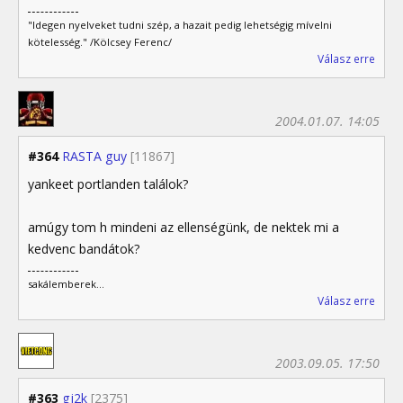
"Idegen nyelveket tudni szép, a hazait pedig lehetségig mívelni
kötelesség." /Kölcsey Ferenc/
Válasz erre
2004.01.07. 14:05
#364
RASTA guy
[11867]
yankeet portlanden találok?
amúgy tom h mindeni az ellenségünk, de nektek mi a
kedvenc bandátok?
sakálemberek...
Válasz erre
2003.09.05. 17:50
#363
gj2k
[2375]