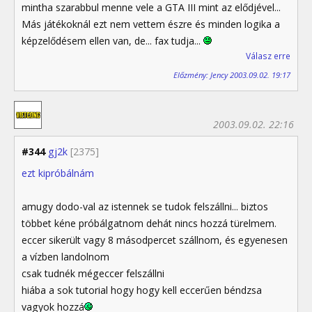
mintha szarabbul menne vele a GTA III mint az elődjével...
Más játékoknál ezt nem vettem észre és minden logika a
képzelődésem ellen van, de... fax tudja...
Válasz erre
Előzmény: Jency 2003.09.02. 19:17
2003.09.02. 22:16
#344
gj2k
[2375]
ezt kipróbálnám
amugy dodo-val az istennek se tudok felszállni... biztos
többet kéne próbálgatnom dehát nincs hozzá türelmem.
eccer sikerült vagy 8 másodpercet szállnom, és egyenesen
a vízben landolnom
csak tudnék mégeccer felszállni
hiába a sok tutorial hogy hogy kell eccerűen béndzsa
vagyok hozzá