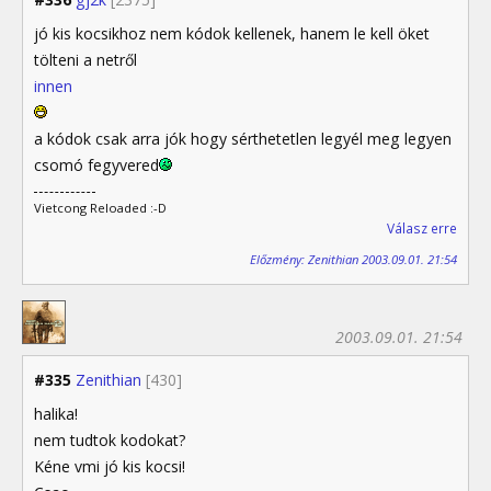
jó kis kocsikhoz nem kódok kellenek, hanem le kell öket
tölteni a netről
innen
a kódok csak arra jók hogy sérthetetlen legyél meg legyen
csomó fegyvered
Vietcong Reloaded :-D
Válasz erre
Előzmény: Zenithian 2003.09.01. 21:54
2003.09.01. 21:54
#335
Zenithian
[430]
halika!
nem tudtok kodokat?
Kéne vmi jó kis kocsi!