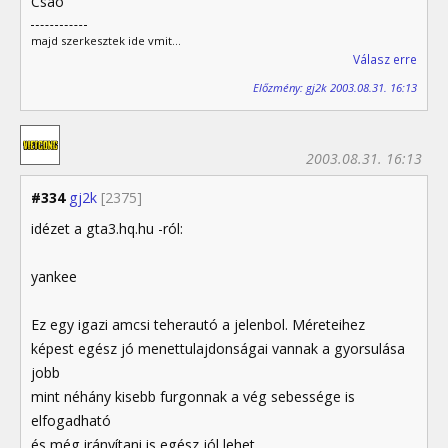
Csao
majd szerkesztek ide vmit...
Válasz erre
Előzmény: gj2k 2003.08.31. 16:13
2003.08.31. 16:13
#334
gj2k
[2375]
idézet a gta3.hq.hu -ról:
yankee
Ez egy igazi amcsi teherautó a jelenbol. Méreteihez
képest egész jó menettulajdonságai vannak a gyorsulása
jobb
mint néhány kisebb furgonnak a vég sebessége is
elfogadható
és még irányítani is egész jól lehet.