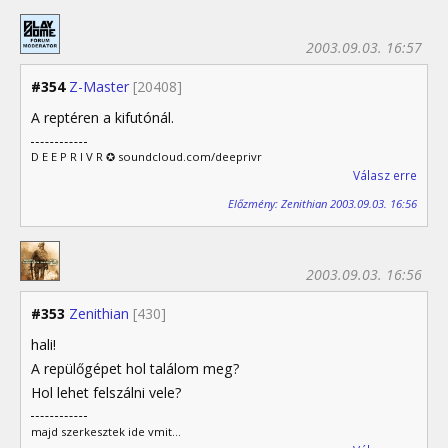
2003.09.03. 16:57
#354
Z-Master
[20408]
A reptéren a kifutónál.
D E E P R I V R ✪ soundcloud.com/deeprivr
Válasz erre
Előzmény: Zenithian 2003.09.03. 16:56
2003.09.03. 16:56
#353
Zenithian
[430]
hali!
A repülőgépet hol találom meg?
Hol lehet felszálni vele?
majd szerkesztek ide vmit...