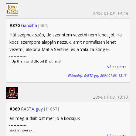
2004.01.08. 14:56
#370
Gandibá
[684]
Hát szépnek szép, de szerintem vezetni nem lehet jól. Ha
kocsi szempont alapján nézzük, amit normálisan lehet
vezetni, akkor a Mafia Sentinel és a Yakuza Stinger.
- Up the Irons! Blood Brothers! -
Válasz erre
Előzmény: RASTA guy 2004.01.08. 13:13
2004.01.08. 13:13
#369
RASTA guy
[11867]
én meg a diablost mer jó a kocsijuk
sakálemberek...
Válasz erre