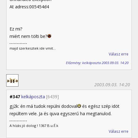
At adress:005454d4
Ez mi?
miért nem tölti be?
majd szerkesztek ide vmit...
Válasz erre
Előzmény: kelkáposzta 2003.09.03. 14:20
2003.09.03. 14:20
#347
kelkáposzta
[6439]
gj2k: én má tudok repülni dodoval
és egész szép idöt
repültem vele. Ja és quva egyszerű ha megtanulod.
A hízás jó dolog ! 1367 B.u.É.k
Válasz erre