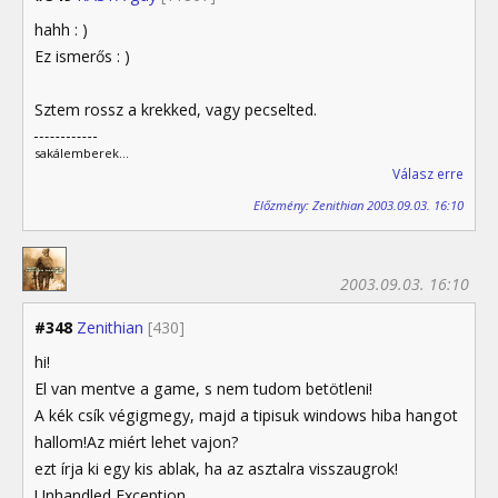
hahh : )
Ez ismerős : )
Sztem rossz a krekked, vagy pecselted.
sakálemberek...
Válasz erre
Előzmény: Zenithian 2003.09.03. 16:10
2003.09.03. 16:10
#348
Zenithian
[430]
hi!
El van mentve a game, s nem tudom betötleni!
A kék csík végigmegy, majd a tipisuk windows hiba hangot
hallom!Az miért lehet vajon?
ezt írja ki egy kis ablak, ha az asztalra visszaugrok!
Unhandled Exception