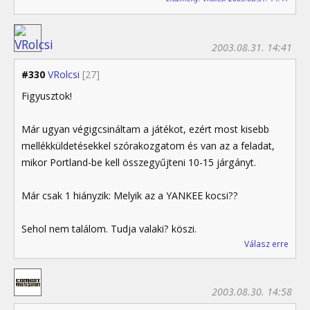
2003.08.31. 14:41
#330
VRolcsi
[27]
Figyusztok!
Már ugyan végigcsináltam a játékot, ezért most kisebb
mellékküldetésekkel szórakozgatom és van az a feladat,
mikor Portland-be kell összegyűjteni 10-15 járgányt.
Már csak 1 hiányzik: Melyik az a YANKEE kocsi??
Sehol nem találom. Tudja valaki? köszi.
Válasz erre
2003.08.30. 14:58