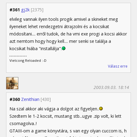
#361
gj2k
[2375]
elvileg vannak ilyen tools progik amivel a skineket meg
ilyeneket lehet rendezgetni átrajzolni és a kocsikat
módosítani.... erről tudok, de ha vmi exe progi a kocsi akkor
azt nemtom hogy hogy kell.... mer senki se találja a
kocsikat hiába "installálja".
Vietcong Reloaded :-D
Válasz erre
2003.09.03. 18:14
#360
Zenithian
[430]
Na szal akkor aki vágja a dolgot az figyeljen..
Szedtem le 1-2 kocsit, mustang stb...ugye .zip volt, ki lett
csomagolva..!
GTAIII-om a game könyvtára, s van egy olyan cuccom is, h