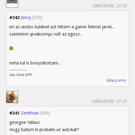
2003.09.02. 21:52
#342
Jency
[473]
en az utolso kuldinel azt hittem a game felenel jarok...
szerintem qrvakonnyu volt az egesz...
neha tul is bonyolitottam...
Can I kick it??!!
Válasz erre
2003.09.02. 21:21
#341
Zenithian
[430]
georgee Válasz
Hogy tudom ki probalni az autokat?