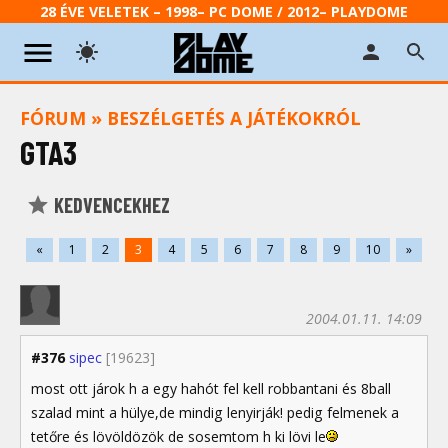
28 ÉVE VELETEK – 1998– PC DOME / 2012– PLAYDOME
FÓRUM
»
BESZÉLGETÉS A JÁTÉKOKRÓL
GTA3
KEDVENCEKHEZ
«
1
2
3
4
5
6
7
8
9
10
»
2004.01.11. 14:09
#376
sipec
[19623]
most ott járok h a egy hahót fel kell robbantani és 8ball
szalad mint a hülye,de mindig lenyirják! pedig felmenek a
tetőre és lövöldözök de sosemtom h ki lövi le