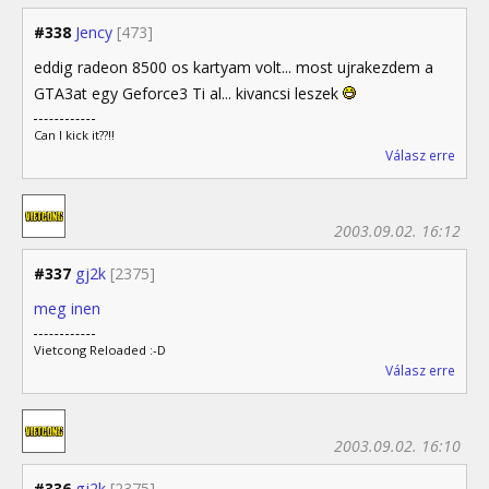
#338
Jency
[473]
eddig radeon 8500 os kartyam volt... most ujrakezdem a
GTA3at egy Geforce3 Ti al... kivancsi leszek
Can I kick it??!!
Válasz erre
2003.09.02. 16:12
#337
gj2k
[2375]
meg inen
Vietcong Reloaded :-D
Válasz erre
2003.09.02. 16:10
#336
gj2k
[2375]