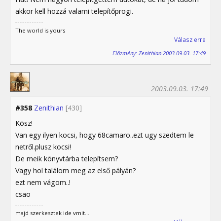
akkor kell hozzá valami telepítőprogi.
The world is yours
Válasz erre
Előzmény: Zenithian 2003.09.03. 17:49
2003.09.03. 17:49
#358
Zenithian
[430]
Kösz!
Van egy ilyen kocsi, hogy 68camaro..ezt ugy szedtem le
netről.plusz kocsi!
De meik könyvtárba telepítsem?
Vagy hol találom meg az első pályán?
ezt nem vágom..!
csao
majd szerkesztek ide vmit...