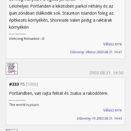
Lelohelyei: Portlanden a kikötoben parkol néhány és az
ipari zónában ólálkodik sok. Staunton Islandon foleg az
építkezés környékén, Shoreside Valen pedig a raktárak
környékén
Vietcong Reloaded :-D
Válasz erre
Előzmény: VRolcsi 2003.08.31. 14:41
2003.08.31. 14:50
#333
FS
[1000]
Portlandben, van rajta felirat és zsalus a rakodótere.
The world is yours
Válasz erre
Előzmény: FS 2003.08.31. 14:43