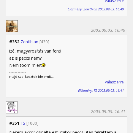
Válasz erre
Előzmény: Zenithian 2003.09.03. 16:49
2003.09.03. 16:49
#352
Zenithian
[430]
izé, magyarosítás van fent!
az is peccs nem?
Nem toom miért
majd szerkesztek ide vmit...
Válasz erre
Előzmény: FS 2003.09.03. 16:41
2003.09.03. 16:41
#351
FS
[1000]
Nekem akkor csinálta ezt, mikor peccs után felraktam a