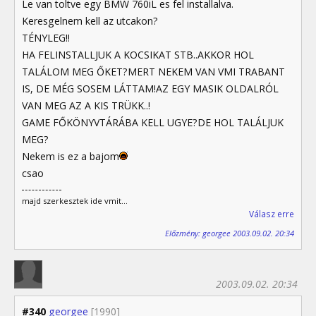
Le van toltve egy BMW 760iL es fel installalva.
Keresgelnem kell az utcakon?
TÉNYLEG!!
HA FELINSTALLJUK A KOCSIKAT STB..AKKOR HOL
TALÁLOM MEG ŐKET?MERT NEKEM VAN VMI TRABANT
IS, DE MÉG SOSEM LÁTTAM!AZ EGY MASIK OLDALRÓL
VAN MEG AZ A KIS TRÜKK..!
GAME FŐKÖNYVTÁRÁBA KELL UGYE?DE HOL TALÁLJUK
MEG?
Nekem is ez a bajom
csao
majd szerkesztek ide vmit...
Válasz erre
Előzmény: georgee 2003.09.02. 20:34
2003.09.02. 20:34
#340
georgee
[1990]