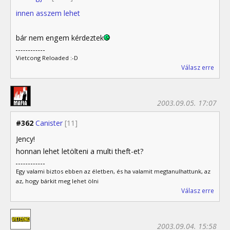
innen asszem lehet
bár nem engem kérdeztek
Vietcong Reloaded :-D
Válasz erre
2003.09.05. 17:07
#362
Canister
[11]
Jency!
honnan lehet letölteni a multi theft-et?
Egy valami biztos ebben az életben, és ha valamit megtanulhattunk, az
az, hogy bárkit meg lehet ölni
Válasz erre
2003.09.04. 15:58