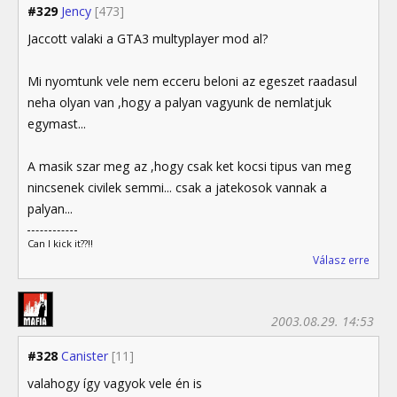
#329
Jency
[473]
Jaccott valaki a GTA3 multyplayer mod al?
Mi nyomtunk vele nem ecceru beloni az egeszet raadasul
neha olyan van ,hogy a palyan vagyunk de nemlatjuk
egymast...
A masik szar meg az ,hogy csak ket kocsi tipus van meg
nincsenek civilek semmi... csak a jatekosok vannak a
palyan...
Can I kick it??!!
Válasz erre
2003.08.29. 14:53
#328
Canister
[11]
valahogy így vagyok vele én is