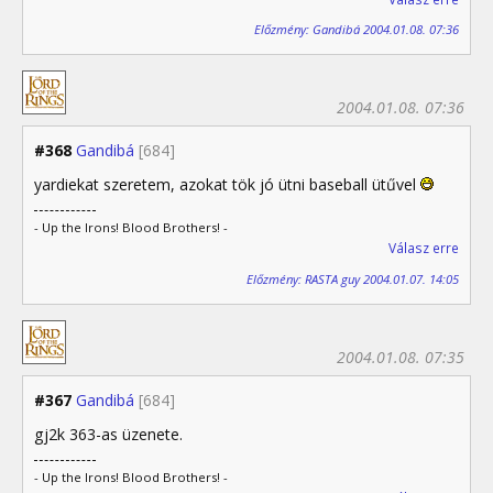
Előzmény: Gandibá 2004.01.08. 07:36
2004.01.08. 07:36
#368
Gandibá
[684]
yardiekat szeretem, azokat tök jó ütni baseball ütűvel
- Up the Irons! Blood Brothers! -
Válasz erre
Előzmény: RASTA guy 2004.01.07. 14:05
2004.01.08. 07:35
#367
Gandibá
[684]
gj2k 363-as üzenete.
- Up the Irons! Blood Brothers! -