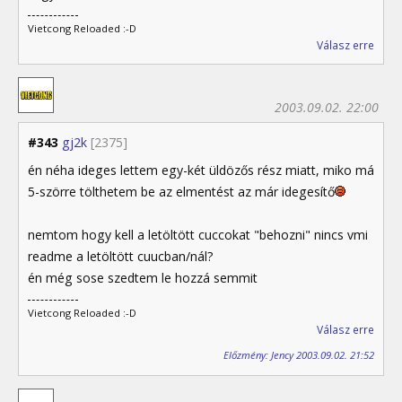
Vietcong Reloaded :-D
Válasz erre
2003.09.02. 22:00
#343
gj2k
[2375]
én néha ideges lettem egy-két üldözős rész miatt, miko má
5-szörre tölthetem be az elmentést az már idegesítő
nemtom hogy kell a letöltött cuccokat "behozni" nincs vmi
readme a letöltött cuucban/nál?
én még sose szedtem le hozzá semmit
Vietcong Reloaded :-D
Válasz erre
Előzmény: Jency 2003.09.02. 21:52