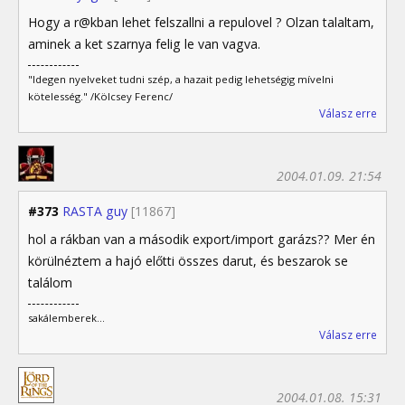
Hogy a r@kban lehet felszallni a repulovel ? Olzan talaltam,
aminek a ket szarnya felig le van vagva.
"Idegen nyelveket tudni szép, a hazait pedig lehetségig mívelni
kötelesség." /Kölcsey Ferenc/
Válasz erre
2004.01.09. 21:54
#373
RASTA guy
[11867]
hol a rákban van a második export/import garázs?? Mer én
körülnéztem a hajó előtti összes darut, és beszarok se
találom
sakálemberek...
Válasz erre
2004.01.08. 15:31