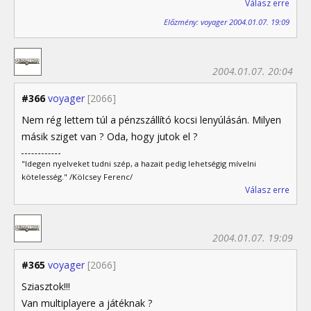
Válasz erre
Előzmény: voyager 2004.01.07. 19:09
2004.01.07. 20:04
#366
voyager
[2066]
Nem rég lettem túl a pénzszállító kocsi lenyúlásán. Milyen
másik sziget van ? Oda, hogy jutok el ?
"Idegen nyelveket tudni szép, a hazait pedig lehetségig mívelni
kötelesség." /Kölcsey Ferenc/
Válasz erre
2004.01.07. 19:09
#365
voyager
[2066]
Sziasztok!!!
Van multiplayere a játéknak ?