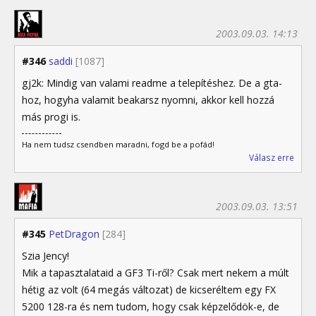
2003.09.03. 14:13
#346
saddi
[1087]
gj2k: Mindig van valami readme a telepítéshez. De a gta-
hoz, hogyha valamit beakarsz nyomni, akkor kell hozzá
más progi is.
Ha nem tudsz csendben maradni, fogd be a pofád!
Válasz erre
2003.09.03. 13:51
#345
PetDragon
[284]
Szia Jency!
Mik a tapasztalataid a GF3 Ti-ről? Csak mert nekem a múlt
hétig az volt (64 megás változat) de kicseréltem egy FX
5200 128-ra és nem tudom, hogy csak képzelődök-e, de