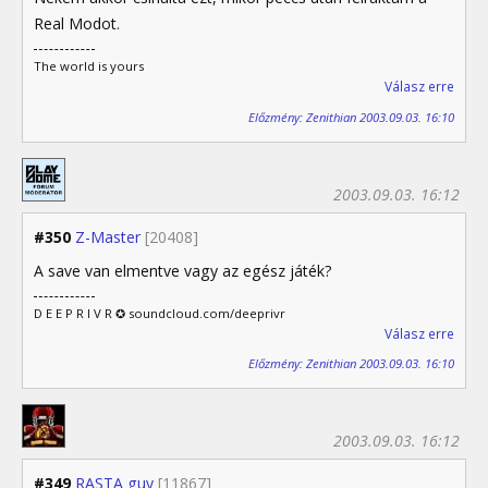
Real Modot.
The world is yours
Válasz erre
Előzmény: Zenithian 2003.09.03. 16:10
2003.09.03. 16:12
#350
Z-Master
[20408]
A save van elmentve vagy az egész játék?
D E E P R I V R ✪ soundcloud.com/deeprivr
Válasz erre
Előzmény: Zenithian 2003.09.03. 16:10
2003.09.03. 16:12
#349
RASTA guy
[11867]