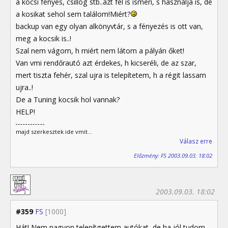
a kocsi fényes, csillog stb..azt fel is ismeri, s használja is, de
a kosikat sehol sem találom!Miért?
backup van egy olyan alkönyvtár, s a fényezés is ott van,
meg a kocsik is..!
Szal nem vágom, h miért nem látom a pályán őket!
Van vmi rendőrautó azt érdekes, h kicseréli, de az szar,
mert tiszta fehér, szal ujra is telepítetem, h a régit lassam
ujra..!
De a Tuning kocsik hol vannak?
HELP!
majd szerkesztek ide vmit...
Válasz erre
Előzmény: FS 2003.09.03. 18:02
2003.09.03. 18:02
#359
FS
[1000]
Hát! Nem nagyon telepítgettem autókat, de ha jól tudom