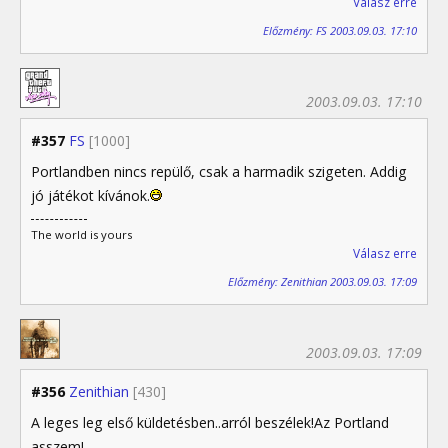
Válasz erre
Előzmény: FS 2003.09.03. 17:10
2003.09.03. 17:10
#357
FS
[1000]
Portlandben nincs repülő, csak a harmadik szigeten. Addig
jó játékot kívánok.
The world is yours
Válasz erre
Előzmény: Zenithian 2003.09.03. 17:09
2003.09.03. 17:09
#356
Zenithian
[430]
A leges leg első küldetésben..arról beszélek!Az Portland
asszem!