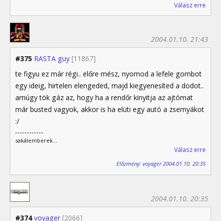
Válasz erre
2004.01.10. 21:43
#375
RASTA guy
[11867]
te figyu ez már régi.. előre mész, nyomod a lefele gombot
egy ideig, hirtelen elengeded, majd kiegyenesíted a dodot..
amúgy tök gáz az, hogy ha a rendőr kinyitja az ajtómat
már busted vagyok, akkor is ha elüti egy autó a zsernyákot
:/
sakálemberek...
Válasz erre
Előzmény: voyager 2004.01.10. 20:35
2004.01.10. 20:35
#374
voyager
[2066]