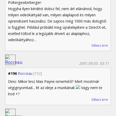
Poltergesiterberger:
Hogyha ilyen kérdést dobsz fel, nem árt elárulnod, hogy
milyen videókártyád van, milyen alaplapod és milyen
oprendszert használsz. De sajnos még 1000 más dologtól
is függhet. Például próbáld meg újratelepíteni a DirectX-et,
esetled töltsd le a legújabb drivert az alaplaphoz,
videókártyához...
Válasz erre
2001.08.05. 03:11
#196
Rocceau
[152]
Dino: Mikor lesz Max Payne ismertető? Mert mostmár
végignyomtad... Itt az ideje a munkának
Vagy nem te
írod +?
Válasz erre