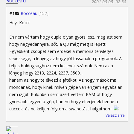
2001.08.05. 02:38
#195
Rocceau
[152]
Hey, Kolin!
Én nem vártam hogy dupla olyan gyors lesz, még azt sem
hogy negyedannyira, sőt, a Q3 még meg is lepett.
Egyébként csöppet sem érdekel a memória tényleges
sebessége, a lényeg az hogy jól fussanak a ptogramok. A
teljes boldogsághoz nem kellenek számok. Nem az a
lényeg hogy 2213, 2224, 2237, 3500...,
hanem az hogy te élvezd a játékot. Az hogy mások mit
mondanak, hogy kinek milyen gépe van engem egyáltalán
nem izgat. Különben sem azért vettem RAM-ot hogy
gyorsabb legyen a gép, hanem hogy elférjenek benne a
cuccok, és ne kelljen folyton a swapotást halgatnom.
Válasz erre