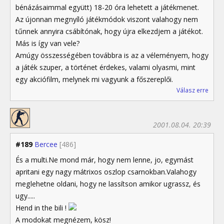
bénázásaimmal együtt) 18-20 óra lehetett a játékmenet.
Az újonnan megnyíló játékmódok viszont valahogy nem
tűnnek annyira csábítónak, hogy újra elkezdjem a játékot.
Más is így van vele?
Amúgy összességében továbbra is az a véleményem, hogy
a játék szuper, a történet érdekes, valami olyasmi, mint
egy akciófilm, melynek mi vagyunk a főszereplői.
Válasz erre
2001.08.04. 20:39
#189
Bercee
[486]
És a multi.Ne mond már, hogy nem lenne, jo, egymást
apritani egy nagy mátrixos oszlop csarnokban.Valahogy
meglehetne oldani, hogy ne lassítson amikor ugrassz, és
ugy.....
Hend in the bili !
A modokat megnézem, kösz!