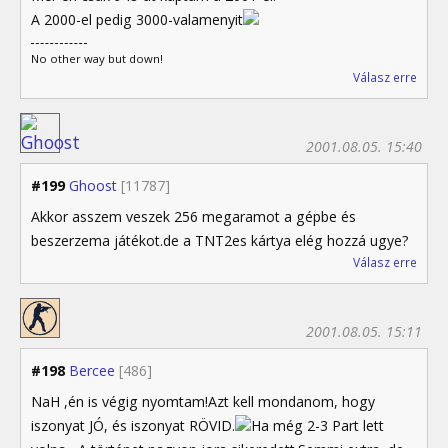
A 2000-el pedig 3000-valamenyit
No other way but down!
Válasz erre
2001.08.05. 15:40
#199
Ghoost
[11787]
Akkor asszem veszek 256 megaramot a gépbe és
beszerzema játékot.de a TNT2es kártya elég hozzá ugye?
Válasz erre
2001.08.05. 15:11
#198
Bercee
[486]
NaH ,én is végig nyomtam!Azt kell mondanom, hogy
iszonyat JÓ, és iszonyat RÖVID.
Ha még 2-3 Part lett