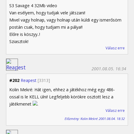
S3 Savage 4 32Mb video
Van esélyem, hogy tudjak vele játszani!
Mivel vagy holnap, vagy holnap után küldi egy ismerősöm
postán csak, hogy tudjam mi a pálya!!
Előre is köszyy..!
Sziasztok!
Válasz erre
2001.08.05. 16:34
#202
Reapest
[3313]
Kolin Mekré: Hát igen, ehhez a játékhoz még egy 486-
ossal is le KELL ülni! Legfeljebb körökre osztott lesz a
játékmenet
.
Válasz erre
Előzmény: Kolin Mekré 2001.08.04. 18:32