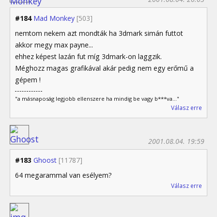
#184
Mad Monkey
[503]
nemtom nekem azt mondták ha 3dmark simán futtot
akkor megy max payne...
ehhez képest lazán fut míg 3dmark-on laggzik.
Méghozz magas grafikával akár pedig nem egy erőmű a
gépem !
"a másnaposág legjobb ellenszere ha mindig be vagy b***va..."
Válasz erre
2001.08.04. 19:59
#183
Ghoost
[11787]
64 megarammal van esélyem?
Válasz erre