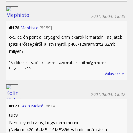
2001.08.04. 18:39
#178
Mephisto
[5959]
ok., de én pont a lényegről enm akarok lemaradni, az játék
igazi erősségéről: a látványról. p400/128ram/tnt2-32mb
milyen?
"A bölcselet csupán költészete azoknak, mikről még nincsen
fogalmunk" M.I.
Válasz erre
2001.08.04. 18:32
#177
Kolin Mekré
[6614]
ÜDV!
Nem olyan biztos, hogy nem menne.
(Nekem: 420, 64MB, 16MBVGA-val min. beállítással