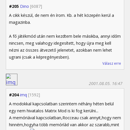
#205
Dino
[6087]
A cikk készül, de nem én írom. Kb. a hét közepén kerül a
magazinba.
A fő játékmód után nem kezdtem bele másikba, annyi időm
nincsen, meg valahogy idegesített, hogy újra meg kell
nézni az összes átvezető jelenetet, azokban nem lehet
ugrani (csak a képregényesben).
Válasz erre
2001.08.05. 16:47
#204
imq
[1592]
A modokkal kapcsolatban szerintem néhány héten belül
egy nem hivatalos Matrix Mod is ki fog kerülni...
A memóriával kapcsolatban,Rocceau csak annyit,hogy nem
hinném,hogyha több memóríád van akkor az szarabb,mint