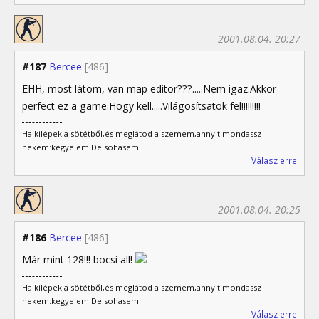
2001.08.04. 20:27
#187
Bercee
[486]
EHH, most látom, van map editor???.....Nem igaz.Akkor
perfect ez a game.Hogy kell.....Világosítsatok fel!!!!!!!!!
Ha kilépek a sötétből,és meglátod a szemem,annyit mondassz
nekem:kegyelem!De sohasem!
Válasz erre
2001.08.04. 20:25
#186
Bercee
[486]
Már mint 128!!! bocsi all!
Ha kilépek a sötétből,és meglátod a szemem,annyit mondassz
nekem:kegyelem!De sohasem!
Válasz erre