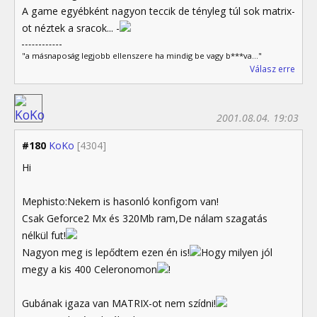
A game egyébként nagyon teccik de tényleg túl sok matrix-
ot néztek a sracok... -
"a másnaposág legjobb ellenszere ha mindig be vagy b***va..."
Válasz erre
2001.08.04. 19:03
#180
KoKo
[4304]
Hi
Mephisto:Nekem is hasonló konfigom van!
Csak Geforce2 Mx és 320Mb ram,De nálam szagatás
nélkül fut!
Nagyon meg is lepődtem ezen én is!
Hogy milyen jól
megy a kis 400 Celeronomon
!
Gubának igaza van MATRIX-ot nem szídni!