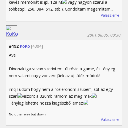
kevés memóriát is (pl. 128 M
vagy nagyon szarul a
többet(pl. 256, 384, 512, stb.). Gondoltam megemlítem...
Válasz erre
2001.08.05. 00:30
#192
KoKo
[4304]
Ave
Dinonak igaza van szerintem túl rövid a game, és tényleg
nem valami nagy vonzerejüek az új játék módok!
imq:Tudom hogy nem a "celeronom szuper", sőt az egy
szar!
viszont a 320mb ramom az meg mák
!
Tényleg lehetne hozzá kiegészítő lemez!
No other way but down!
Válasz erre