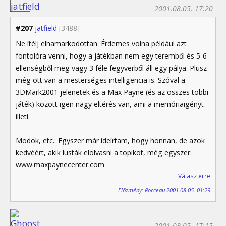
2001.08.05. 17:20
#207
jatfield
[3488]
Ne ítélj elhamarkodottan. Érdemes volna például azt
fontolóra venni, hogy a játékban nem egy teremből és 5-6
ellenségből meg vagy 3 féle fegyverből áll egy pálya. Plusz
még ott van a mesterséges intelligencia is. Szóval a
3DMark2001 jelenetek és a Max Payne (és az összes többi
játék) között igen nagy eltérés van, ami a memóriaigényt
illeti.
Modok, etc.: Egyszer már ideírtam, hogy honnan, de azok
kedvéért, akik lusták elolvasni a topikot, még egyszer:
www.maxpaynecenter.com
Válasz erre
Előzmény: Rocceau 2001.08.05. 01:29
2001.08.05. 17:15