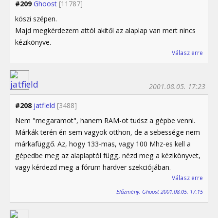
#209
Ghoost
[11787]
köszi szépen.
Majd megkérdezem attól akitől az alaplap van mert nincs
kézikönyve.
Válasz erre
2001.08.05. 17:23
#208
jatfield
[3488]
Nem "megaramot", hanem RAM-ot tudsz a gépbe venni.
Márkák terén én sem vagyok otthon, de a sebessége nem
márkafüggő. Az, hogy 133-mas, vagy 100 Mhz-es kell a
gépedbe meg az alaplaptól függ, nézd meg a kézikönyvet,
vagy kérdezd meg a fórum hardver szekciójában.
Válasz erre
Előzmény: Ghoost 2001.08.05. 17:15