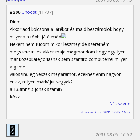
#206
Ghoost
[11787]
Dino:
Akkor add kölcsöna a játékot és majd beszámolok hogy
milyena a többi játékmód
Nekem nem tudom mikor leszmeg de szeretném
megszerezni és akkor majd megmondom hogy egy ilyen
már középkategóriásnak sem számító computerrel milyen
a game.
valószínűleg veszek megaramot, ezekhez enm nagyon
értek, milyen márkájút vegyek?
a 133mhz-s jónak számít?
Köszi.
Válasz erre
Előzmény: Dino 2001.08.05. 16:52
2001.08.05. 16:52