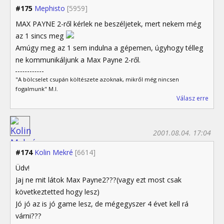
#175
Mephisto
[5959]
MAX PAYNE 2-ről kérlek ne beszéljetek, mert nekem még
az 1 sincs meg
Amúgy meg az 1 sem indulna a gépemen, úgyhogy télleg
ne kommunikáljunk a Max Payne 2-ről.
"A bölcselet csupán költészete azoknak, mikről még nincsen
fogalmunk" M.I.
Válasz erre
2001.08.04. 17:04
#174
Kolin Mekré
[6614]
Üdv!
Jaj ne mit látok Max Payne2???(vagy ezt most csak
következtetted hogy lesz)
Jó jó az is jó game lesz, de mégegyszer 4 évet kell rá
várni???