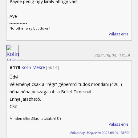
Payne pedig úgy király ahogy van!
Ave
No other way but down!
Válasz erre
2001.08.04. 18:59
#179
Kolin Mekré
[6614]
Üdv!
Véleményt csak a "régi" gépemről tudok mondani (420..)
néha néha beszagatott a Bullet Time-nál.
Ennyi Játszható.
CSő
Minden ellenállás hasztalan! 8-)
Válasz erre
Előzmény: Mephisto 2001.08.04. 18:39