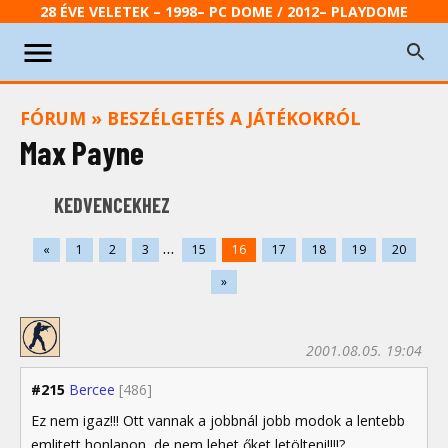
28 ÉVE VELETEK – 1998– PC DOME / 2012– PLAYDOME
FÓRUM
»
BESZÉLGETÉS A JÁTÉKOKRÓL
Max Payne
KEDVENCEKHEZ
...
«
1
2
3
15
16
17
18
19
20
»
2001.08.05. 19:04
#215
Bercee
[486]
Ez nem igaz!!! Ott vannak a jobbnál jobb modok a lentebb
emlitett honlapon, de nem lehet őket letölteni!!!!?