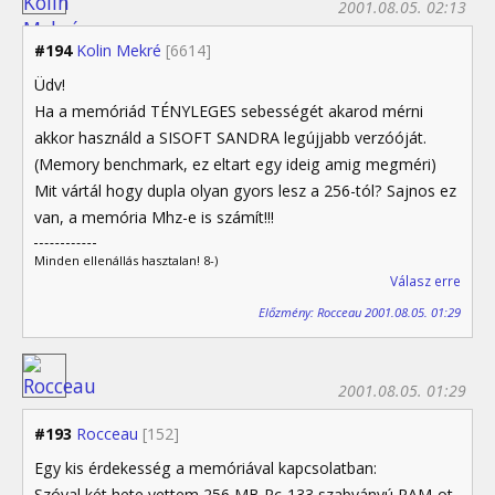
2001.08.05. 02:13
#194
Kolin Mekré
[6614]
Üdv!
Ha a memóriád TÉNYLEGES sebességét akarod mérni
akkor használd a SISOFT SANDRA legújjabb verzóóját.
(Memory benchmark, ez eltart egy ideig amig megméri)
Mit vártál hogy dupla olyan gyors lesz a 256-tól? Sajnos ez
van, a memória Mhz-e is számít!!!
Minden ellenállás hasztalan! 8-)
Válasz erre
Előzmény: Rocceau 2001.08.05. 01:29
2001.08.05. 01:29
#193
Rocceau
[152]
Egy kis érdekesség a memóriával kapcsolatban:
Szóval két hete vettem 256 MB Pc-133 szabványú RAM-ot.