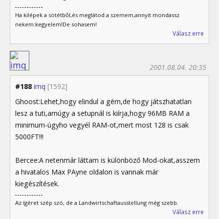
Ha kilépek a sötétből,és meglátod a szemem,annyit mondassz
nekem:kegyelem!De sohasem!
Válasz erre
2001.08.04. 20:35
#188
imq
[1592]
Ghoost:Lehet,hogy elindul a gém,de hogy játszhatatlan
lesz a tuti,amúgy a setupnál is kiírja,hogy 96MB RAM a
minimum-úgyho vegyél RAM-ot,mert most 128 is csak
5000FT!!!
Bercee:A netenmár láttam is különböző Mod-okat,asszem
a hivatalos Max PAyne oldalon is vannak már
kiegészítések.
Az ígéret szép szó, de a Landwirtschaftausstellung még szebb.
Válasz erre