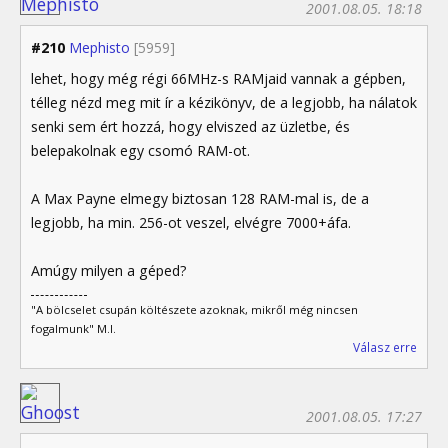
2001.08.05. 18:18
#210
Mephisto
[5959]
lehet, hogy még régi 66MHz-s RAMjaid vannak a gépben,
télleg nézd meg mit ír a kézikönyv, de a legjobb, ha nálatok
senki sem ért hozzá, hogy elviszed az üzletbe, és
belepakolnak egy csomó RAM-ot.
A Max Payne elmegy biztosan 128 RAM-mal is, de a
legjobb, ha min. 256-ot veszel, elvégre 7000+áfa.
Amúgy milyen a géped?
"A bölcselet csupán költészete azoknak, mikről még nincsen
fogalmunk" M.I.
Válasz erre
2001.08.05. 17:27