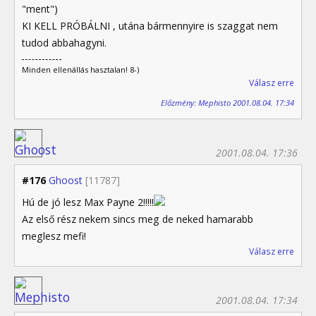
"ment")
KI KELL PRÓBÁLNI , utána bármennyire is szaggat nem
tudod abbahagyni.
Minden ellenállás hasztalan! 8-)
Válasz erre
Előzmény: Mephisto 2001.08.04. 17:34
2001.08.04. 17:36
#176
Ghoost
[11787]
Hú de jó lesz Max Payne 2!!!!!
Az első rész nekem sincs meg de neked hamarabb
meglesz mefi!
Válasz erre
2001.08.04. 17:34