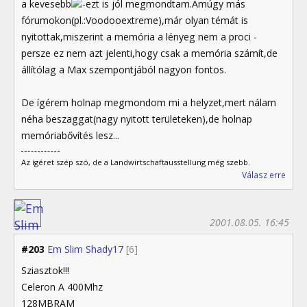
a kevesebb
-ezt is jól megmondtam.Amúgy más
fórumokon(pl.:Voodooextreme),már olyan témát is
nyitottak,miszerint a memória a lényeg nem a proci -
persze ez nem azt jelenti,hogy csak a memória számít,de
állítólag a Max szempontjából nagyon fontos.
De ígérem holnap megmondom mi a helyzet,mert nálam
néha beszaggat(nagy nyitott területeken),de holnap
memóriabővítés lesz...
Az ígéret szép szó, de a Landwirtschaftausstellung még szebb.
Válasz erre
2001.08.05. 16:45
#203
Em Slim Shady17
[6]
Sziasztok!!!
Celeron A 400Mhz
128MBRAM