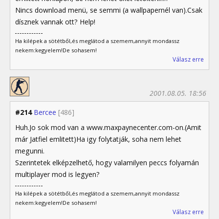
Nincs download menü, se semmi (a wallpapernél van).Csak
dísznek vannak ott? Help!
Ha kilépek a sötétből,és meglátod a szemem,annyit mondassz
nekem:kegyelem!De sohasem!
Válasz erre
2001.08.05. 18:56
#214
Bercee
[486]
Huh.Jo sok mod van a www.maxpaynecenter.com-on.(Amit
már Jatfiel emlitett)Ha igy folytatják, soha nem lehet
megunni.
Szerintetek elképzelhető, hogy valamilyen peccs folyamán
multiplayer mod is legyen?
Ha kilépek a sötétből,és meglátod a szemem,annyit mondassz
nekem:kegyelem!De sohasem!
Válasz erre