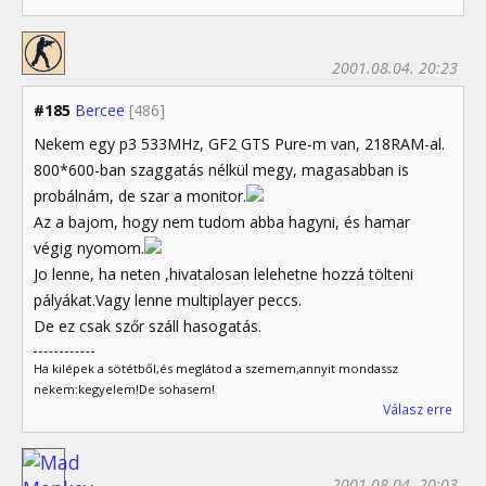
2001.08.04. 20:23
#185
Bercee
[486]
Nekem egy p3 533MHz, GF2 GTS Pure-m van, 218RAM-al.
800*600-ban szaggatás nélkül megy, magasabban is
probálnám, de szar a monitor.
Az a bajom, hogy nem tudom abba hagyni, és hamar
végig nyomom.
Jo lenne, ha neten ,hivatalosan lelehetne hozzá tölteni
pályákat.Vagy lenne multiplayer peccs.
De ez csak szőr száll hasogatás.
Ha kilépek a sötétből,és meglátod a szemem,annyit mondassz
nekem:kegyelem!De sohasem!
Válasz erre
2001.08.04. 20:03