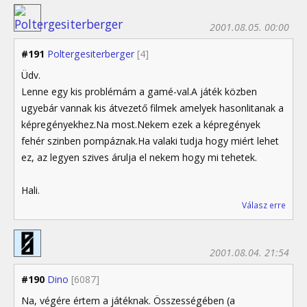
2001.08.05. 00:00
#191
Poltergesiterberger
[4]
Üdv.
Lenne egy kis problémám a gamé-val.A játék közben
ugyebár vannak kis átvezető filmek amelyek hasonlitanak a
képregényekhez.Na most.Nekem ezek a képregények
fehér szinben pompáznak.Ha valaki tudja hogy miért lehet
ez, az legyen szives árulja el nekem hogy mi tehetek.
Hali.
Válasz erre
2001.08.04. 21:54
#190
Dino
[6087]
Na, végére értem a játéknak. Összességében (a