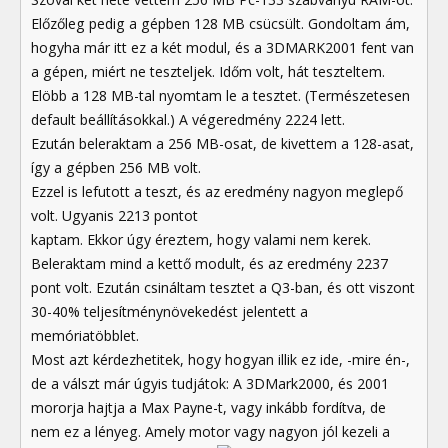
Előzőleg pedig a gépben 128 MB csücsült. Gondoltam ám,
hogyha már itt ez a két modul, és a 3DMARK2001 fent van
a gépen, miért ne teszteljek. Időm volt, hát teszteltem.
Elöbb a 128 MB-tal nyomtam le a tesztet. (Természetesen
default beállításokkal.) A végeredmény 2224 lett.
Ezután beleraktam a 256 MB-osat, de kivettem a 128-asat,
így a gépben 256 MB volt.
Ezzel is lefutott a teszt, és az eredmény nagyon meglepő
volt. Ugyanis 2213 pontot
kaptam. Ekkor úgy éreztem, hogy valami nem kerek.
Beleraktam mind a kettő modult, és az eredmény 2237
pont volt. Ezután csináltam tesztet a Q3-ban, és ott viszont
30-40% teljesítménynövekedést jelentett a
memóriatöbblet.
Most azt kérdezhetitek, hogy hogyan illik ez ide, -mire én-,
de a válszt már úgyis tudjátok: A 3DMark2000, és 2001
mororja hajtja a Max Payne-t, vagy inkább fordítva, de
nem ez a lényeg. Amely motor vagy nagyon jól kezeli a