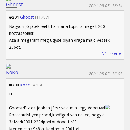
2001.08.05. 16:14
#201
Ghoost
[11787]
Nagyon jó játék leeht ha már a topic is megélt 200
hozzászólást.
Aza a megaram meg úgyse olyan drága majd veszek
256ot.
Válasz erre
2001.08.05. 16:05
#200
KoKo
[4304]
Hi
Ghoost:Biztos jobban jársz vele mint egy Vooduval
Rocceau:Milyen procid,konfigod van neked, hogy a
3dMark2001 2224pontot dobott rá?!
Mer én csak 948-at kaptam a 2001-el.