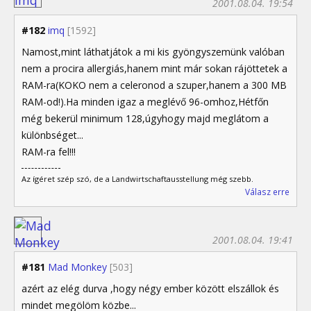
2001.08.04. 19:54
#182
imq
[1592]
Namost,mint láthatjátok a mi kis gyöngyszemünk valóban
nem a procira allergiás,hanem mint már sokan rájöttetek a
RAM-ra(KOKO nem a celeronod a szuper,hanem a 300 MB
RAM-od!).Ha minden igaz a meglévő 96-omhoz,Hétfőn
még bekerül minimum 128,úgyhogy majd meglátom a
különbséget...
RAM-ra fel!!!
Az ígéret szép szó, de a Landwirtschaftausstellung még szebb.
Válasz erre
2001.08.04. 19:41
#181
Mad Monkey
[503]
azért az elég durva ,hogy négy ember között elszállok és
mindet megölöm közbe...