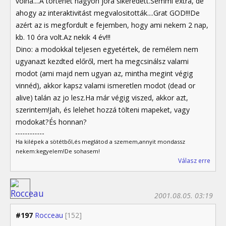
volna....A történet nagyon jora sikeredett.Semmi extra, de
ahogy az interaktivitást megvalositották....Grat GOD!!!De
azért az is megfordult e fejemben, hogy ami nekem 2 nap,
kb. 10 óra volt.Az nekik 4 év!!!
Dino: a modokkal teljesen egyetértek, de remélem nem
ugyanazt kezdted előről, mert ha megcsinálsz valami
modot (ami majd nem ugyan az, mintha megint végig
vinnéd), akkor kapsz valami ismeretlen modot (dead or
alive) talán az jo lesz.Ha már végig viszed, akkor azt,
szerintem!Jah, és lelehet hozzá tölteni mapeket, vagy
modokat?És honnan?
Ha kilépek a sötétből,és meglátod a szemem,annyit mondassz
nekem:kegyelem!De sohasem!
Válasz erre
2001.08.05. 03:19
#197
Rocceau
[152]