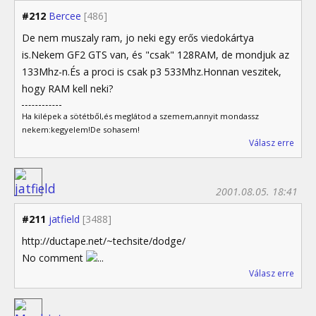
#212
Bercee
[486]
De nem muszaly ram, jo neki egy erős viedokártya
is.Nekem GF2 GTS van, és "csak" 128RAM, de mondjuk az
133Mhz-n.És a proci is csak p3 533Mhz.Honnan veszitek,
hogy RAM kell neki?
Ha kilépek a sötétből,és meglátod a szemem,annyit mondassz
nekem:kegyelem!De sohasem!
Válasz erre
2001.08.05. 18:41
#211
jatfield
[3488]
http://ductape.net/~techsite/dodge/
No comment
...
Válasz erre