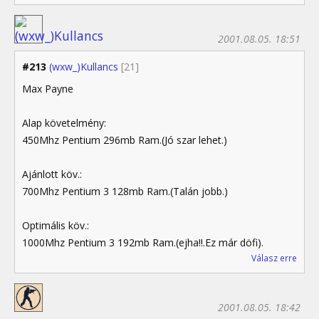
2001.08.05. 18:51
#213
(wxw_)Kullancs
[21]
Max Payne
Alap követelmény:
450Mhz Pentium 296mb Ram.(Jó szar lehet.)
Ajánlott köv.:
700Mhz Pentium 3 128mb Ram.(Talán jobb.)
Optimális köv.:
1000Mhz Pentium 3 192mb Ram.(ejha!!.Ez már döfi).
Válasz erre
2001.08.05. 18:42