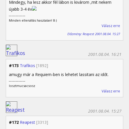
Mindegy, ha lesz akkor fél lábon is kivárom ,mit nekem
újabb 3-4 év
Minden ellenállás hasztalan! 8-)
Válasz erre
Előzmény: Reapest 2001.08.04. 15:27
2001.08.04. 16:21
#173
Trafikos
[1892]
amugy már a Requiem-ben is lehetet lassitani az időt.
losztmucsacsosz
Válasz erre
2001.08.04. 15:27
#172
Reapest
[3313]